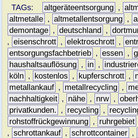
TAGs:
altgeräteentsorgung
,
altm
altmetalle
,
altmetallentsorgung
,
a
demontage
,
deutschland
,
dortmu
,
eisenschrott
,
elektroschrott
,
ent
entsorgungsfachbetrieb
,
essen
,
g
haushaltsauflösung
,
in
,
industrie
köln
,
kostenlos
,
kupferschrott
,
metallankauf
,
metallrecycling
,
me
nachhaltigkeit
,
nähe
,
nrw
,
ober
privatkunden.
,
recycling
,
recyclin
rohstoffrückgewinnung
,
ruhrgebiet
,
schrottankauf
,
schrottcontainer
,