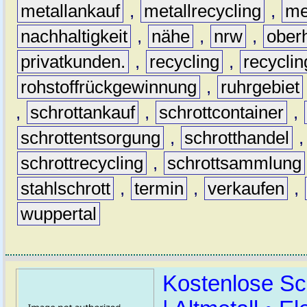
metallankauf
,
metallrecycling
,
me
nachhaltigkeit
,
nähe
,
nrw
,
ober
privatkunden.
,
recycling
,
recyclin
rohstoffrückgewinnung
,
ruhrgebiet
,
schrottankauf
,
schrottcontainer
,
schrottentsorgung
,
schrotthandel
schrottrecycling
,
schrottsammlung
stahlschrott
,
termin
,
verkaufen
,
wuppertal
Kostenlose Sc