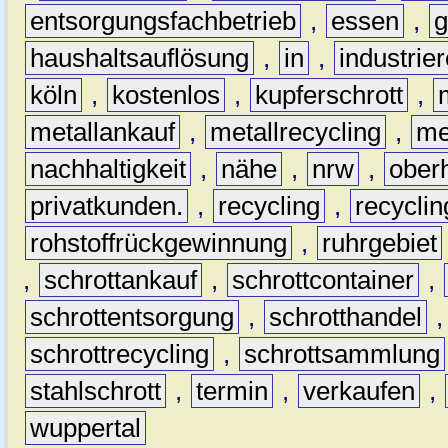
entsorgungsfachbetrieb
,
essen
,
g
haushaltsauflösung
,
in
,
industrie
köln
,
kostenlos
,
kupferschrott
,
metallankauf
,
metallrecycling
,
me
nachhaltigkeit
,
nähe
,
nrw
,
ober
privatkunden.
,
recycling
,
recyclin
rohstoffrückgewinnung
,
ruhrgebiet
,
schrottankauf
,
schrottcontainer
,
schrottentsorgung
,
schrotthandel
schrottrecycling
,
schrottsammlung
stahlschrott
,
termin
,
verkaufen
,
wuppertal