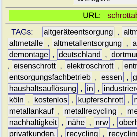
URL:
schrotta
TAGs:
altgeräteentsorgung
,
altm
altmetalle
,
altmetallentsorgung
,
a
demontage
,
deutschland
,
dortmu
,
eisenschrott
,
elektroschrott
,
ent
entsorgungsfachbetrieb
,
essen
,
g
haushaltsauflösung
,
in
,
industrie
köln
,
kostenlos
,
kupferschrott
,
metallankauf
,
metallrecycling
,
me
nachhaltigkeit
,
nähe
,
nrw
,
ober
privatkunden.
,
recycling
,
recyclin