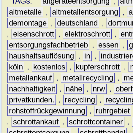
TAGs:
altgeräteentsorgung
,
altm
altmetalle
,
altmetallentsorgung
,
a
demontage
,
deutschland
,
dortmu
,
eisenschrott
,
elektroschrott
,
ent
entsorgungsfachbetrieb
,
essen
,
g
haushaltsauflösung
,
in
,
industrie
köln
,
kostenlos
,
kupferschrott
,
metallankauf
,
metallrecycling
,
me
nachhaltigkeit
,
nähe
,
nrw
,
ober
privatkunden.
,
recycling
,
recyclin
rohstoffrückgewinnung
,
ruhrgebiet
,
schrottankauf
,
schrottcontainer
,
schrottentsorgung
,
schrotthandel