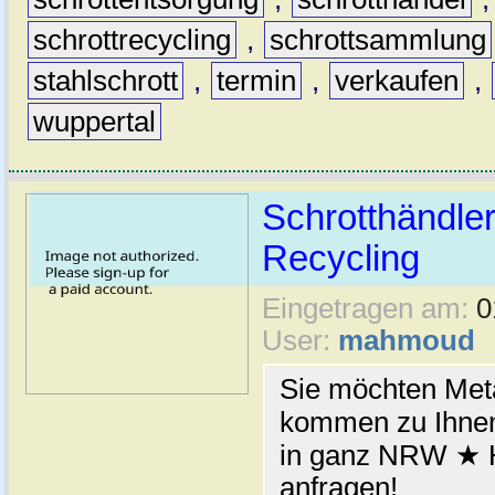
schrottrecycling
,
schrottsammlung
stahlschrott
,
termin
,
verkaufen
,
wuppertal
Schrotthändler
Recycling
Eingetragen am:
0
User:
mahmoud
Sie möchten Meta
kommen zu Ihnen
in ganz NRW ★ H
anfragen!