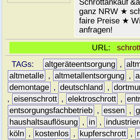
Schrottankauf &a
ganz NRW ★ schn
faire Preise ★ W
anfragen!
URL:
schrot
TAGs:
altgeräteentsorgung
,
altm
altmetalle
,
altmetallentsorgung
,
a
demontage
,
deutschland
,
dortmu
,
eisenschrott
,
elektroschrott
,
ent
entsorgungsfachbetrieb
,
essen
,
g
haushaltsauflösung
,
in
,
industrie
köln
,
kostenlos
,
kupferschrott
,