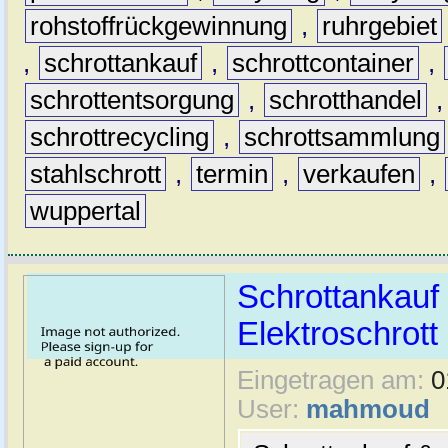
rohstoffrückgewinnung
,
ruhrgebiet
,
schrottankauf
,
schrottcontainer
,
schrottentsorgung
,
schrotthandel
schrottrecycling
,
schrottsammlung
stahlschrott
,
termin
,
verkaufen
,
wuppertal
Schrottankauf 
Elektroschrott 
Eingetragen am:
0
User:
mahmoud