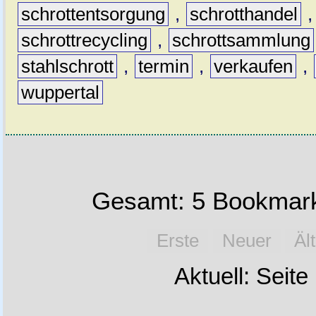
schrottentsorgung
,
schrotthandel
schrottrecycling
,
schrottsammlung
stahlschrott
,
termin
,
verkaufen
,
wuppertal
Gesamt: 5 Bookmark
Erste
Neuer
Äl
Aktuell: Seite