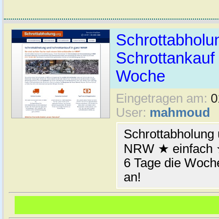
Schrottabhol
Schrottankauf 
Woche
Eingetragen am:
0
User:
mahmoud
Schrottabholung 
NRW ★ einfach ★
6 Tage die Woche
an!