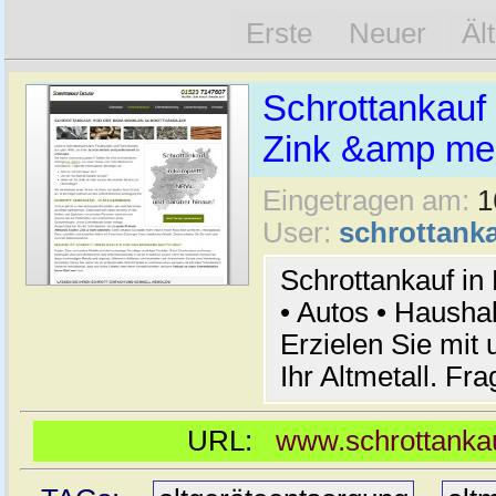
Erste
Neuer
Äl
Schrottankauf 
Zink &amp meh
Eingetragen am:
1
User:
schrottanka
Schrottankauf in
• Autos • Hausha
Erzielen Sie mit 
Ihr Altmetall. Fr
URL:
www.schrottankau