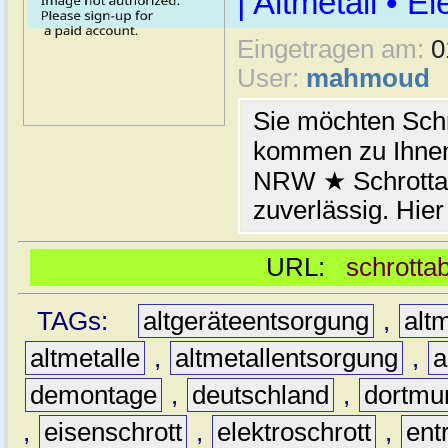
| Altmetall • E
Eingetragen am:
0
User:
mahmoud
Sie möchten Schr
kommen zu Ihnen
NRW ★ Schrottab
zuverlässig. Hier
URL:
schrotta
TAGs:
altgeräteentsorgung
,
altm
altmetalle
,
altmetallentsorgung
,
a
demontage
,
deutschland
,
dortmu
,
eisenschrott
,
elektroschrott
,
ent