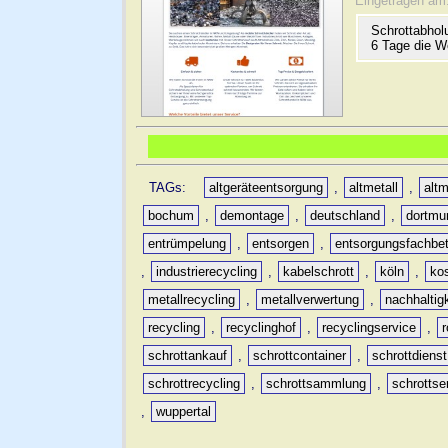
Eingetragen am
Schrottabhol
6 Tage die W
TAGs:
altgeräteentsorgung
,
altmetall
,
altm
bochum
,
demontage
,
deutschland
,
dortmu
entrümpelung
,
entsorgen
,
entsorgungsfachbet
,
industrierecycling
,
kabelschrott
,
köln
,
ko
metallrecycling
,
metallverwertung
,
nachhaltig
recycling
,
recyclinghof
,
recyclingservice
,
schrottankauf
,
schrottcontainer
,
schrottdienst
schrottrecycling
,
schrottsammlung
,
schrottse
,
wuppertal