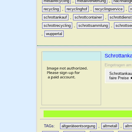
metallrecycling
,
metallverwertung
,
nachhaltig
recycling
,
recyclinghof
,
recyclingservice
,
schrottankauf
,
schrottcontainer
,
schrottdienst
schrottrecycling
,
schrottsammlung
,
schrottse
,
wuppertal
Schrottanka
Eingetragen am
Schrottankau
faire Preise
TAGs:
altgeräteentsorgung
,
altmetall
,
altm