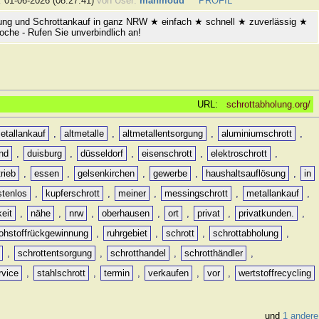
:
01-06-2026 (08:27:41)
von User:
mahmoud
PROFIL
ung und Schrottankauf in ganz NRW ★ einfach ★ schnell ★ zuverlässig ★
oche - Rufen Sie unverbindlich an!
URL:
schrottabholung.org/
etallankauf
,
altmetalle
,
altmetallentsorgung
,
aluminiumschrott
,
nd
,
duisburg
,
düsseldorf
,
eisenschrott
,
elektroschrott
,
rieb
,
essen
,
gelsenkirchen
,
gewerbe
,
haushaltsauflösung
,
in
stenlos
,
kupferschrott
,
meiner
,
messingschrott
,
metallankauf
,
keit
,
nähe
,
nrw
,
oberhausen
,
ort
,
privat
,
privatkunden.
,
rohstoffrückgewinnung
,
ruhrgebiet
,
schrott
,
schrottabholung
,
,
schrottentsorgung
,
schrotthandel
,
schrotthändler
,
rvice
,
stahlschrott
,
termin
,
verkaufen
,
vor
,
wertstoffrecycling
und
1 andere