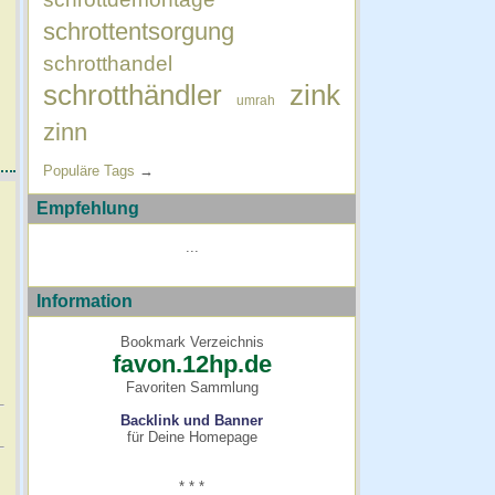
schrottentsorgung
schrotthandel
schrotthändler
zink
umrah
zinn
Populäre Tags
→
Empfehlung
...
Information
Bookmark Verzeichnis
favon.12hp.de
Favoriten Sammlung
Backlink und Banner
für Deine Homepage
* * *