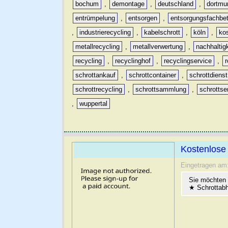
bochum
,
demontage
,
deutschland
,
dortmu
entrümpelung
,
entsorgen
,
entsorgungsfachbet
,
industrierecycling
,
kabelschrott
,
köln
,
ko
metallrecycling
,
metallverwertung
,
nachhaltig
recycling
,
recyclinghof
,
recyclingservice
,
schrottankauf
,
schrottcontainer
,
schrottdienst
schrottrecycling
,
schrottsammlung
,
schrottse
,
wuppertal
Kostenlose 
Eingetragen am
Sie möchten
★ Schrottabh