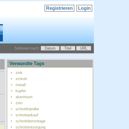
Registrieren
Login
Sortieren nach:
Datum
Titel
URL
Verwandte Tags
+
zink
+
schrott
+
metall
+
kupfer
+
aluminium
+
zinn
+
schrotthändler
+
schrottankauf
+
schrottdemontage
+
schrottentsorgung