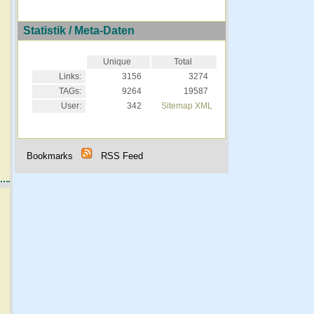
Statistik / Meta-Daten
Unique
Total
Links:
3156
3274
TAGs:
9264
19587
User:
342
Sitemap XML
Bookmarks
RSS Feed