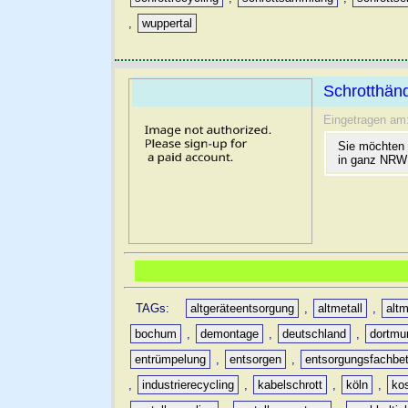
,
wuppertal
Schrotthänd
Eingetragen am
Sie möchten 
in ganz NRW 
TAGs:
altgeräteentsorgung
,
altmetall
,
altm
bochum
,
demontage
,
deutschland
,
dortmu
entrümpelung
,
entsorgen
,
entsorgungsfachbet
,
industrierecycling
,
kabelschrott
,
köln
,
ko