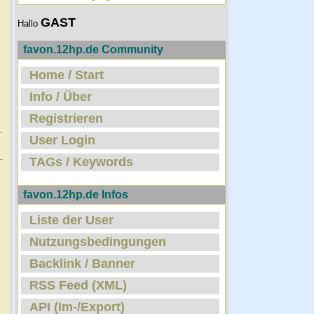
GAST
Hallo
favon.12hp.de Community
Home / Start
Info / Über
Registrieren
User Login
TAGs / Keywords
favon.12hp.de Infos
Liste der User
Nutzungsbedingungen
Backlink / Banner
RSS Feed (XML)
API (Im-/Export)