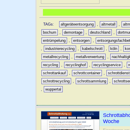
TAGs:
altgeräteentsorgung
,
altmetall
,
altm
bochum
,
demontage
,
deutschland
,
dortmu
entrümpelung
,
entsorgen
,
entsorgungsfachbet
,
industrierecycling
,
kabelschrott
,
köln
,
ko
metallrecycling
,
metallverwertung
,
nachhaltig
recycling
,
recyclinghof
,
recyclingservice
,
schrottankauf
,
schrottcontainer
,
schrottdienst
schrottrecycling
,
schrottsammlung
,
schrottse
,
wuppertal
Schrottabh
Woche