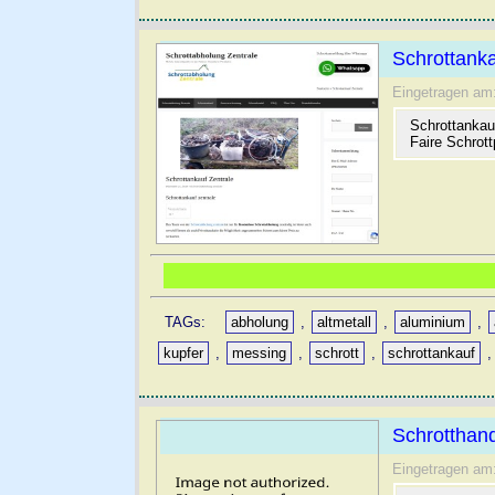
Schrottanka
Eingetragen am
Schrottankau
Faire Schrott
TAGs:
abholung
,
altmetall
,
aluminium
,
kupfer
,
messing
,
schrott
,
schrottankauf
Schrotthand
Eingetragen am