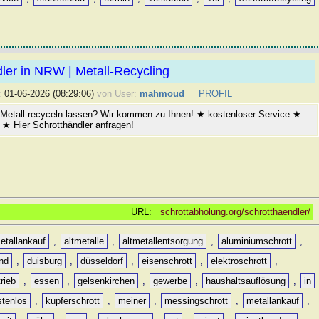
ler in NRW | Metall-Recycling
:
01-06-2026 (08:29:06)
von User:
mahmoud
PROFIL
Metall recyceln lassen? Wir kommen zu Ihnen! ★ kostenloser Service ★
★ Hier Schrotthändler anfragen!
URL:
schrottabholung.org/schrotthaendler/
etallankauf
,
altmetalle
,
altmetallentsorgung
,
aluminiumschrott
,
nd
,
duisburg
,
düsseldorf
,
eisenschrott
,
elektroschrott
,
rieb
,
essen
,
gelsenkirchen
,
gewerbe
,
haushaltsauflösung
,
in
stenlos
,
kupferschrott
,
meiner
,
messingschrott
,
metallankauf
,