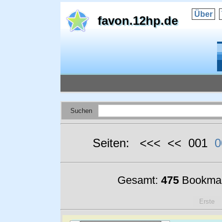
Über
favon.12hp.de
Suchen
Seiten: <<< << 001
0
Gesamt:
475
Bookmar
Erste