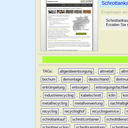
Schrottanka
Eingetragen am
Schrottankau
Erzielen Sie 
TAGs:
altgeräteentsorgung
,
altmetall
,
altm
bochum
,
demontage
,
deutschland
,
dortmu
entrümpelung
,
entsorgen
,
entsorgungsfachbet
,
industrierecycling
,
kabelschrott
,
köln
,
ko
metallrecycling
,
metallverwertung
,
nachhaltig
recycling
,
recyclinghof
,
recyclingservice
,
schrottankauf
,
schrottcontainer
,
schrottdienst
schrottrecycling
,
schrottsammlung
,
schrottse