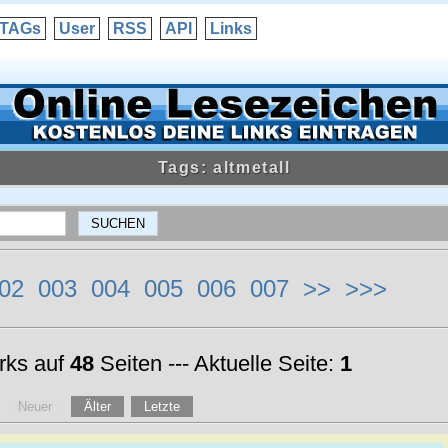
TAGs
User
RSS
API
Links
Tags: altmetall
02
003
004
005
006
007
>>
>>>
ks auf
48
Seiten --- Aktuelle Seite:
1
Neuer
Älter
Letzte