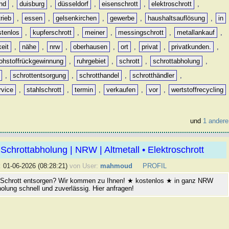
nd
,
duisburg
,
düsseldorf
,
eisenschrott
,
elektroschrott
,
rieb
,
essen
,
gelsenkirchen
,
gewerbe
,
haushaltsauflösung
,
in
stenlos
,
kupferschrott
,
meiner
,
messingschrott
,
metallankauf
,
keit
,
nähe
,
nrw
,
oberhausen
,
ort
,
privat
,
privatkunden.
,
rohstoffrückgewinnung
,
ruhrgebiet
,
schrott
,
schrottabholung
,
,
schrottentsorgung
,
schrotthandel
,
schrotthändler
,
rvice
,
stahlschrott
,
termin
,
verkaufen
,
vor
,
wertstoffrecycling
und
1 andere
Schrottabholung | NRW | Altmetall • Elektroschrott
:
01-06-2026 (08:28:21)
von User:
mahmoud
PROFIL
 Schrott entsorgen? Wir kommen zu Ihnen! ★ kostenlos ★ in ganz NRW
olung schnell und zuverlässig. Hier anfragen!