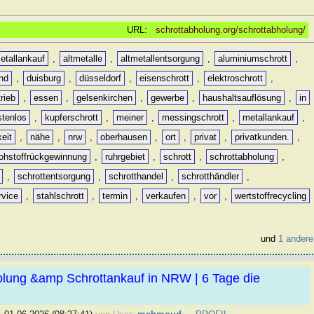
URL:
schrottabholung.org/schrottabholung/
etallankauf
,
altmetalle
,
altmetallentsorgung
,
aluminiumschrott
,
nd
,
duisburg
,
düsseldorf
,
eisenschrott
,
elektroschrott
,
rieb
,
essen
,
gelsenkirchen
,
gewerbe
,
haushaltsauflösung
,
in
stenlos
,
kupferschrott
,
meiner
,
messingschrott
,
metallankauf
,
keit
,
nähe
,
nrw
,
oberhausen
,
ort
,
privat
,
privatkunden.
,
rohstoffrückgewinnung
,
ruhrgebiet
,
schrott
,
schrottabholung
,
,
schrottentsorgung
,
schrotthandel
,
schrotthändler
,
rvice
,
stahlschrott
,
termin
,
verkaufen
,
vor
,
wertstoffrecycling
und
1 andere
olung &amp Schrottankauf in NRW | 6 Tage die