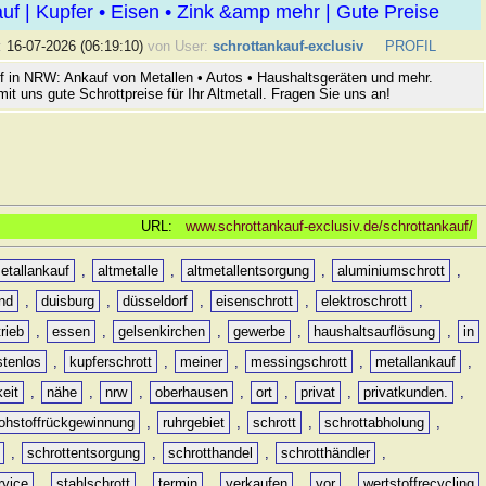
uf | Kupfer • Eisen • Zink &amp mehr | Gute Preise
:
16-07-2026 (06:19:10)
von User:
schrottankauf-exclusiv
PROFIL
f in NRW: Ankauf von Metallen • Autos • Haushaltsgeräten und mehr.
mit uns gute Schrottpreise für Ihr Altmetall. Fragen Sie uns an!
URL:
www.schrottankauf-exclusiv.de/schrottankauf/
etallankauf
,
altmetalle
,
altmetallentsorgung
,
aluminiumschrott
,
nd
,
duisburg
,
düsseldorf
,
eisenschrott
,
elektroschrott
,
rieb
,
essen
,
gelsenkirchen
,
gewerbe
,
haushaltsauflösung
,
in
stenlos
,
kupferschrott
,
meiner
,
messingschrott
,
metallankauf
,
keit
,
nähe
,
nrw
,
oberhausen
,
ort
,
privat
,
privatkunden.
,
rohstoffrückgewinnung
,
ruhrgebiet
,
schrott
,
schrottabholung
,
,
schrottentsorgung
,
schrotthandel
,
schrotthändler
,
rvice
,
stahlschrott
,
termin
,
verkaufen
,
vor
,
wertstoffrecycling