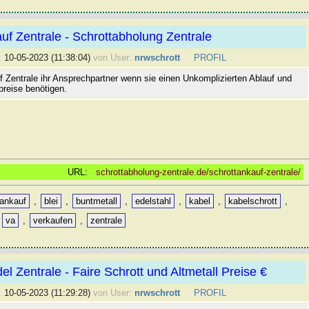
uf Zentrale - Schrottabholung Zentrale
:
10-05-2023 (11:38:04)
von User:
nrwschrott
PROFIL
f Zentrale ihr Ansprechpartner wenn sie einen Unkomplizierten Ablauf und
preise benötigen.
URL:
schrottabholung-zentrale.de/schrottankauf-zentrale/
ankauf
,
blei
,
buntmetall
,
edelstahl
,
kabel
,
kabelschrott
,
,
va
,
verkaufen
,
zentrale
el Zentrale - Faire Schrott und Altmetall Preise €
:
10-05-2023 (11:29:28)
von User:
nrwschrott
PROFIL