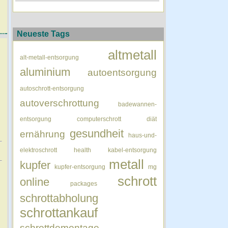
Neueste Tags
altmetall
alt-metall-entsorgung
aluminium
autoentsorgung
autoschrott-entsorgung
autoverschrottung
badewannen-
entsorgung
computerschrott
diät
gesundheit
ernährung
haus-und-
elektroschrott
health
kabel-entsorgung
metall
kupfer
kupfer-entsorgung
mg
schrott
online
packages
schrottabholung
schrottankauf
schrottdemontage