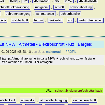
keit
,
nähe
,
nrw
,
oberhausen
,
ort
,
privat
,
privatkunden.
,
rohstoffrückgewinnung
,
ruhrgebiet
,
schrott
,
schrottabholung
,
,
schrottentsorgung
,
schrotthandel
,
schrotthändler
,
rvice
,
stahlschrott
,
termin
,
verkaufen
,
vor
,
wertstoffrecycling
uf NRW | Altmetall • Elektroschrott • Kfz | Bargeld
:
01-06-2026 (08:28:41)
von User:
mahmoud
PROFIL
f &amp; Altmetallankauf ★ in ganz NRW ★ schnell und zuverlässig ★
 ★ Wir kommen zu Ihnen. Hier anfragen!
URL:
schrottabholung.org/schrottankauf/
etallankauf
,
altmetalle
,
altmetallentsorgung
,
aluminiumschrott
,