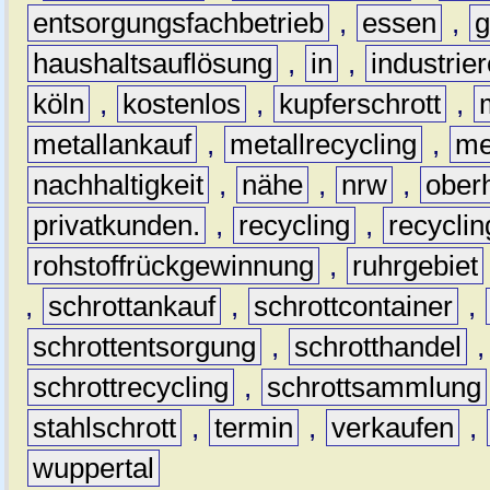
entsorgungsfachbetrieb
,
essen
,
g
haushaltsauflösung
,
in
,
industrie
köln
,
kostenlos
,
kupferschrott
,
metallankauf
,
metallrecycling
,
me
nachhaltigkeit
,
nähe
,
nrw
,
ober
privatkunden.
,
recycling
,
recyclin
rohstoffrückgewinnung
,
ruhrgebiet
,
schrottankauf
,
schrottcontainer
,
schrottentsorgung
,
schrotthandel
schrottrecycling
,
schrottsammlung
stahlschrott
,
termin
,
verkaufen
,
wuppertal