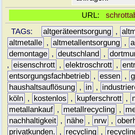
URL:
schrotta
TAGs:
altgeräteentsorgung
,
altm
altmetalle
,
altmetallentsorgung
,
a
demontage
,
deutschland
,
dortmu
,
eisenschrott
,
elektroschrott
,
ent
entsorgungsfachbetrieb
,
essen
,
g
haushaltsauflösung
,
in
,
industrie
köln
,
kostenlos
,
kupferschrott
,
metallankauf
,
metallrecycling
,
me
nachhaltigkeit
,
nähe
,
nrw
,
ober
privatkunden.
,
recycling
,
recyclin