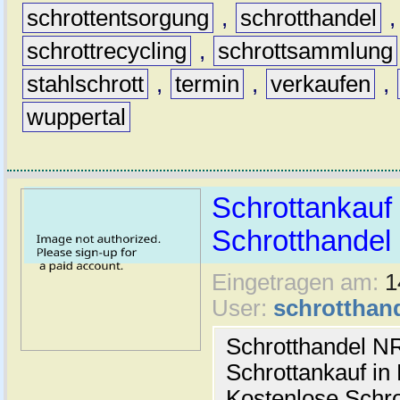
schrottentsorgung
,
schrotthandel
schrottrecycling
,
schrottsammlung
stahlschrott
,
termin
,
verkaufen
,
wuppertal
Schrottankauf 
Schrotthande
Eingetragen am:
1
User:
schrotthan
Schrotthandel N
Schrottankauf in
Kostenlose Schro