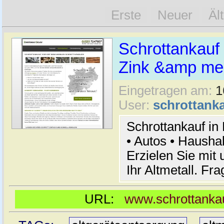
Erste
Neuer
Äl
Schrottankauf 
Zink &amp meh
Eingetragen am:
1
User:
schrottanka
Schrottankauf in
• Autos • Hausha
Erzielen Sie mit 
Ihr Altmetall. Fr
URL:
www.schrottankau