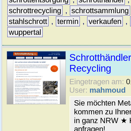
schrottrecycling
,
schrottsammlung
stahlschrott
,
termin
,
verkaufen
,
wuppertal
Schrotthändler
Recycling
Eingetragen am:
0
User:
mahmoud
Sie möchten Meta
kommen zu Ihnen
in ganz NRW ★ H
anfragen!