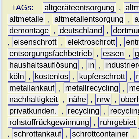
TAGs:
altgeräteentsorgung
,
altm
altmetalle
,
altmetallentsorgung
,
a
demontage
,
deutschland
,
dortmu
,
eisenschrott
,
elektroschrott
,
ent
entsorgungsfachbetrieb
,
essen
,
g
haushaltsauflösung
,
in
,
industrie
köln
,
kostenlos
,
kupferschrott
,
metallankauf
,
metallrecycling
,
me
nachhaltigkeit
,
nähe
,
nrw
,
ober
privatkunden.
,
recycling
,
recyclin
rohstoffrückgewinnung
,
ruhrgebiet
,
schrottankauf
,
schrottcontainer
,