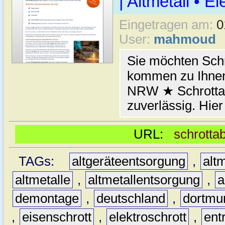
| Altmetall • E
Eingetragen am:
0
User:
mahmoud
Sie möchten Schr
kommen zu Ihnen
NRW ★ Schrottab
zuverlässig. Hier
URL:
schrotta
TAGs:
altgeräteentsorgung
,
altm
altmetalle
,
altmetallentsorgung
,
a
demontage
,
deutschland
,
dortmu
,
eisenschrott
,
elektroschrott
,
ent