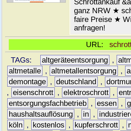
Schrottankauf &a
ganz NRW ★ schn
faire Preise ★ W
anfragen!
URL:
schrot
TAGs:
altgeräteentsorgung
,
altm
altmetalle
,
altmetallentsorgung
,
a
demontage
,
deutschland
,
dortmu
,
eisenschrott
,
elektroschrott
,
ent
entsorgungsfachbetrieb
,
essen
,
g
haushaltsauflösung
,
in
,
industrie
köln
,
kostenlos
,
kupferschrott
,