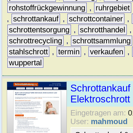
rohstoffrückgewinnung
,
ruhrgebiet
,
schrottankauf
,
schrottcontainer
,
schrottentsorgung
,
schrotthandel
schrottrecycling
,
schrottsammlung
stahlschrott
,
termin
,
verkaufen
,
wuppertal
Schrottankauf 
Elektroschrott 
Eingetragen am:
0
User:
mahmoud