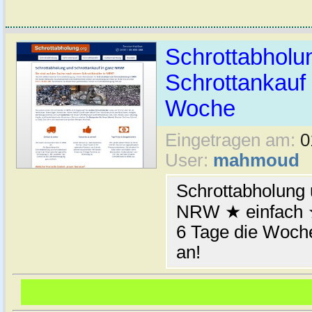
Schrottabhol
Schrottankauf 
Woche
Eingetragen am:
0
User:
mahmoud
Schrottabholung 
NRW ★ einfach ★
6 Tage die Woche
an!