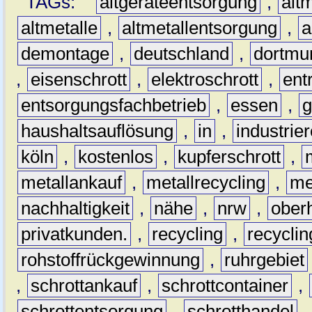
TAGs:
altgeräteentsorgung
,
altm
altmetalle
,
altmetallentsorgung
,
a
demontage
,
deutschland
,
dortmu
,
eisenschrott
,
elektroschrott
,
ent
entsorgungsfachbetrieb
,
essen
,
g
haushaltsauflösung
,
in
,
industrie
köln
,
kostenlos
,
kupferschrott
,
metallankauf
,
metallrecycling
,
me
nachhaltigkeit
,
nähe
,
nrw
,
ober
privatkunden.
,
recycling
,
recyclin
rohstoffrückgewinnung
,
ruhrgebiet
,
schrottankauf
,
schrottcontainer
,
schrottentsorgung
,
schrotthandel