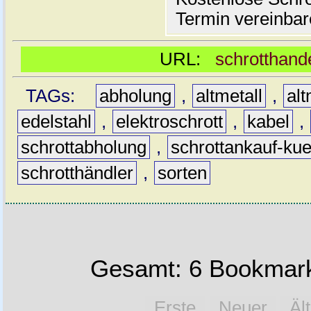
Termin vereinbar
URL:
schrotthand
TAGs:
abholung
,
altmetall
,
alt
edelstahl
,
elektroschrott
,
kabel
,
schrottabholung
,
schrottankauf-kue
schrotthändler
,
sorten
Gesamt: 6 Bookmark
Erste
Neuer
Äl