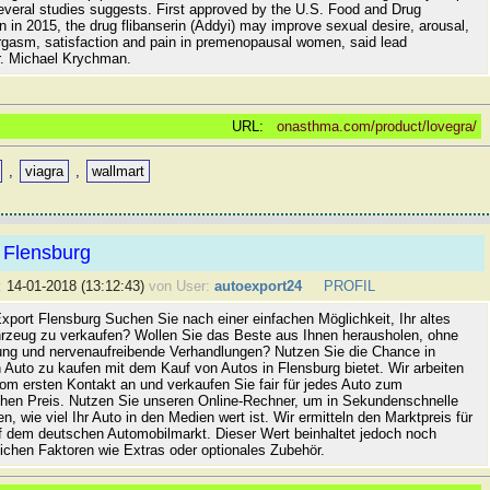
several studies suggests. First approved by the U.S. Food and Drug
n in 2015, the drug flibanserin (Addyi) may improve sexual desire, arousal,
 orgasm, satisfaction and pain in premenopausal women, said lead
r. Michael Krychman.
URL:
onasthma.com/product/lovegra/
,
viagra
,
wallmart
 Flensburg
:
14-01-2018 (13:12:43)
von User:
autoexport24
PROFIL
xport Flensburg Suchen Sie nach einer einfachen Möglichkeit, Ihr altes
rzeug zu verkaufen? Wollen Sie das Beste aus Ihnen herausholen, ohne
ung und nervenaufreibende Verhandlungen? Nutzen Sie die Chance in
 Auto zu kaufen mit dem Kauf von Autos in Flensburg bietet. Wir arbeiten
vom ersten Kontakt an und verkaufen Sie fair für jedes Auto zum
hen Preis. Nutzen Sie unseren Online-Rechner, um in Sekundenschnelle
n, wie viel Ihr Auto in den Medien wert ist. Wir ermitteln den Marktpreis für
uf dem deutschen Automobilmarkt. Dieser Wert beinhaltet jedoch noch
lichen Faktoren wie Extras oder optionales Zubehör.