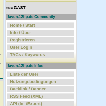
GAST
Hallo
favon.12hp.de Community
Home / Start
Info / Über
Registrieren
User Login
TAGs / Keywords
favon.12hp.de Infos
Liste der User
Nutzungsbedingungen
Backlink / Banner
RSS Feed (XML)
API (Im-/Export)