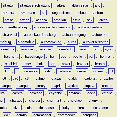
,
altauto
,
altautoverschrottung
,
altea
,
altfahrzeug
,
alto
,
,
ampera
,
ampera-e
,
an
,
angebotene
,
ankauf
,
antara
,
,
arosa
,
arteon
,
ascona
,
asterion
,
astra
,
asx
,
ateca
,
ntsorgen-flensburg
,
auto-loswerden-flensburg
,
auto-verkaufen-
autoankauf
,
autoankauf-flensburg
,
autoentsorgung
,
autoexport-
lensburg
,
automobile
,
autorecycling
,
autos
,
autoverschrotten
,
avantime
,
avenger
,
avensis
,
aventador
,
aveo
,
ax
,
aygo
,
,
barchetta
,
barockengel
,
be
,
bee
,
beetle
,
bel
,
berlina
,
,
bluebird
,
bmw
,
bolt
,
bop
,
boxer
,
boxster
,
brabus
,
,
bx
,
c
,
c-crosser
,
c-hr
,
c-klasse
,
c-max
,
c-zero
,
c1
,
c6
,
c70
,
c8
,
cabrio
,
cactus
,
caddy
,
cadenza
,
caliber
campo
,
campus
,
camry
,
capri
,
caprice
,
captiva
,
captur
,
ival
,
carrera
,
cascada
,
cayenne
,
cayman
,
cee'd
,
celerio
,
ger
,
charade
,
charger
,
charmant
,
cherokee
,
cherry
,
troën
,
civic
,
cla
,
cla-klasse
,
clarity
,
clarus
,
clc-klasse
,
,
colt
,
combo
,
commander
,
commodore
,
compass
,