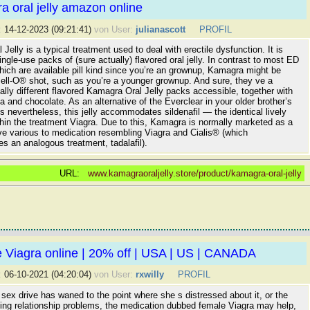
 oral jelly amazon online
:
14-12-2023 (09:21:41)
von User:
julianascott
PROFIL
Jelly is a typical treatment used to deal with erectile dysfunction. It is
single-use packs of (sure actually) flavored oral jelly. In contrast to most ED
ich are available pill kind since you’re an grownup, Kamagra might be
Jell-O® shot, such as you’re a younger grownup. And sure, they ve a
ally different flavored Kamagra Oral Jelly packs accessible, together with
la and chocolate. As an alternative of the Everclear in your older brother’s
es nevertheless, this jelly accommodates sildenafil — the identical lively
thin the treatment Viagra. Due to this, Kamagra is normally marketed as a
ve various to medication resembling Viagra and Cialis® (which
 an analogous treatment, tadalafil).
URL:
www.kamagraoraljelly.store/product/kamagra-oral-jelly
 Viagra online | 20% off | USA | US | CANADA
:
06-10-2021 (04:20:04)
von User:
rxwilly
PROFIL
sex drive has waned to the point where she s distressed about it, or the
sing relationship problems, the medication dubbed female Viagra may help,