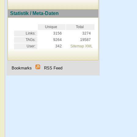
Statistik / Meta-Daten
Unique
Total
Links:
3156
3274
TAGs:
9264
19587
User:
342
Sitemap XML
Bookmarks
RSS Feed