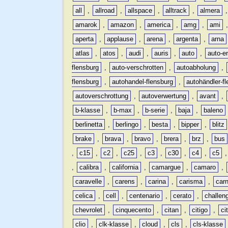
all
,
allroad
,
allspace
,
alltrack
,
almera
amarok
,
amazon
,
america
,
amg
,
ami
aperta
,
applause
,
arena
,
argenta
,
arna
atlas
,
atos
,
audi
,
auris
,
auto
,
auto-e
flensburg
,
auto-verschrotten
,
autoabholung
,
flensburg
,
autohandel-flensburg
,
autohändler-f
autoverschrottung
,
autoverwertung
,
avant
,
b-klasse
,
b-max
,
b-serie
,
baja
,
baleno
berlinetta
,
berlingo
,
besta
,
bipper
,
blitz
brake
,
brava
,
bravo
,
brera
,
brz
,
bus
,
c15
,
c2
,
c25
,
c3
,
c30
,
c4
,
c5
,
calibra
,
california
,
camargue
,
camaro
,
caravelle
,
carens
,
carina
,
carisma
,
carn
celica
,
cell
,
centenario
,
cerato
,
challen
chevrolet
,
cinquecento
,
citan
,
citigo
,
ci
clio
,
clk-klasse
,
cloud
,
cls
,
cls-klasse