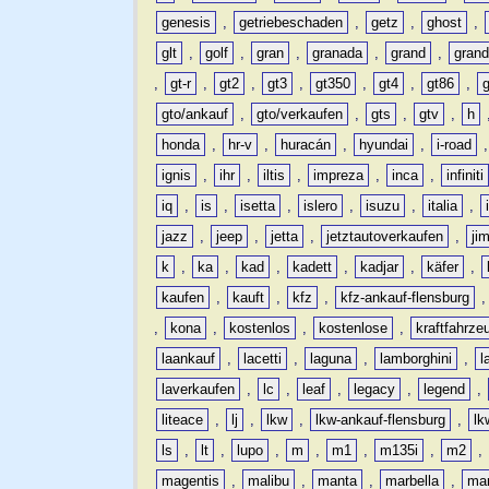
genesis
,
getriebeschaden
,
getz
,
ghost
,
glt
,
golf
,
gran
,
granada
,
grand
,
gran
,
gt-r
,
gt2
,
gt3
,
gt350
,
gt4
,
gt86
,
gto/ankauf
,
gto/verkaufen
,
gts
,
gtv
,
h
honda
,
hr-v
,
huracán
,
hyundai
,
i-road
ignis
,
ihr
,
iltis
,
impreza
,
inca
,
infiniti
iq
,
is
,
isetta
,
islero
,
isuzu
,
italia
,
jazz
,
jeep
,
jetta
,
jetztautoverkaufen
,
ji
k
,
ka
,
kad
,
kadett
,
kadjar
,
käfer
,
kaufen
,
kauft
,
kfz
,
kfz-ankauf-flensburg
,
kona
,
kostenlos
,
kostenlose
,
kraftfahrze
laankauf
,
lacetti
,
laguna
,
lamborghini
,
l
laverkaufen
,
lc
,
leaf
,
legacy
,
legend
,
liteace
,
lj
,
lkw
,
lkw-ankauf-flensburg
,
lk
ls
,
lt
,
lupo
,
m
,
m1
,
m135i
,
m2
,
magentis
,
malibu
,
manta
,
marbella
,
ma