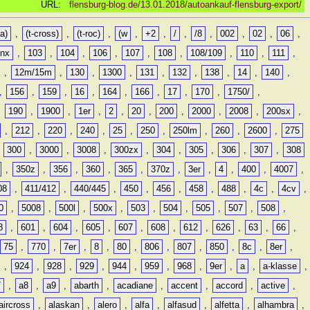
URL:
flensburg-blog.de/13.01.2018/autoankauf-flensburg-export/
a)
,
(t-cross)
,
(t-roc)
,
(w
,
+2
,
/
,
/8
,
002
,
02
,
06
,
0nx
,
103
,
104
,
106
,
107
,
108
,
108/109
,
110
,
111
,
,
12m/15m
,
130
,
1300
,
131
,
132
,
138
,
14
,
140
,
,
156
,
159
,
16
,
164
,
166
,
17
,
170
,
1750/
,
,
190
,
1900
,
1er
,
2
,
20
,
200
,
2000
,
2008
,
200sx
,
,
212
,
220
,
240
,
25
,
250
,
250lm
,
260
,
2600
,
275
,
300
,
3000
,
3008
,
300zx
,
304
,
305
,
306
,
307
,
308
,
350z
,
356
,
360
,
365
,
370z
,
3er
,
4
,
400
,
4007
,
08
,
411/412
,
440/445
,
450
,
456
,
458
,
488
,
4c
,
4cv
,
0
,
5008
,
500l
,
500x
,
503
,
504
,
505
,
507
,
508
,
8
,
601
,
604
,
605
,
607
,
608
,
612
,
626
,
63
,
66
,
75
,
770
,
7er
,
8
,
80
,
806
,
807
,
850
,
8c
,
8er
,
,
924
,
928
,
929
,
944
,
959
,
968
,
9er
,
a
,
a-klasse
,
7
,
a8
,
a9
,
abarth
,
acadiane
,
accent
,
accord
,
active
,
aircross
,
alaskan
,
alero
,
alfa
,
alfasud
,
alfetta
,
alhambra
,