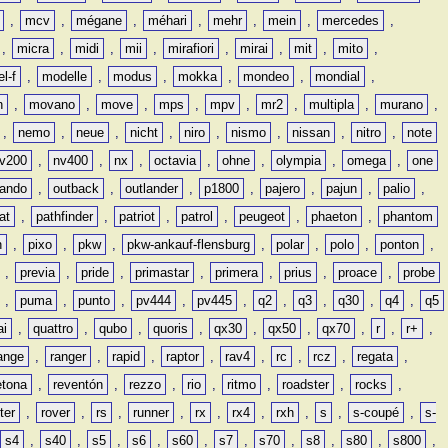
,
mcv
,
mégane
,
méhari
,
mehr
,
mein
,
mercedes
,
,
micra
,
midi
,
mii
,
mirafiori
,
mirai
,
mit
,
mito
,
l-f
,
modelle
,
modus
,
mokka
,
mondeo
,
mondial
,
n
,
movano
,
move
,
mps
,
mpv
,
mr2
,
multipla
,
murano
,
,
nemo
,
neue
,
nicht
,
niro
,
nismo
,
nissan
,
nitro
,
note
v200
,
nv400
,
nx
,
octavia
,
ohne
,
olympia
,
omega
,
one
lando
,
outback
,
outlander
,
p1800
,
pajero
,
pajun
,
palio
,
at
,
pathfinder
,
patriot
,
patrol
,
peugeot
,
phaeton
,
phantom
n
,
pixo
,
pkw
,
pkw-ankauf-flensburg
,
polar
,
polo
,
ponton
,
,
previa
,
pride
,
primastar
,
primera
,
prius
,
proace
,
probe
,
puma
,
punto
,
pv444
,
pv445
,
q2
,
q3
,
q30
,
q4
,
q5
ai
,
quattro
,
qubo
,
quoris
,
qx30
,
qx50
,
qx70
,
r
,
r+
,
ange
,
ranger
,
rapid
,
raptor
,
rav4
,
rc
,
rcz
,
regata
,
etona
,
reventón
,
rezzo
,
rio
,
ritmo
,
roadster
,
rocks
,
ter
,
rover
,
rs
,
runner
,
rx
,
rx4
,
rxh
,
s
,
s-coupé
,
s-
s4
,
s40
,
s5
,
s6
,
s60
,
s7
,
s70
,
s8
,
s80
,
s800
,