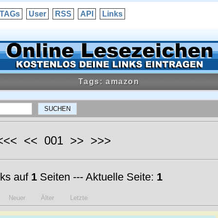
TAGs
User
RSS
API
Links
Tags: amazon
 <<< << 001 >> >>>
ks auf
1
Seiten --- Aktuelle Seite:
1
Neuer
Älter
Letzte