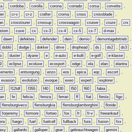
ia
,
cordoba
,
corolla
,
corona
,
corrado
,
corsa
,
corvette
,
ier
,
cr-v
,
cr-z
,
crafter
,
croma
,
cross
,
crossblade
,
an
,
crosstourer
,
crossup
,
crosswagon
,
cruiser
,
cruze
,
crx
stom
,
cuve
,
cx
,
cx-3
,
cx-4
,
cx-5
,
cx-7
,
d-max
,
,
dawn
,
defektes
,
defender
,
dein
,
demio
,
demontagebrtrieb
,
,
doblò
,
dodge
,
dokker
,
drive
,
drophead
,
ds
,
ds2
,
ds3
,
o
,
duster
,
dyane
,
e
,
e-auto
,
e-bulli
,
e-golf
,
e-klasse
,
9
,
eclipse
,
ecoluxe
,
ecosport
,
edge
,
ela
,
elan
,
elantra
,
lemento
,
entsorgung
,
enzo
,
eos
,
epica
,
eqc
,
escort
,
evasion
,
evolution
,
evoque
,
exeo
,
expert
,
explorer
,
12
,
f12tdf
,
f355
,
f40
,
f430
,
f50
,
f60
,
fabia
,
man
,
fe
,
felicia
,
feroza
,
ferrari
,
ff
,
fiat
,
fiesta
,
figo
,
,
flensburgiveco
,
flensburgkia
,
flensburglamborghini
,
floride
,
,
forjeremy
,
formore
,
fortwo
,
fox
,
fr
,
fr-v
,
freeankauf
,
era
,
fuego
,
fuel
,
fuelcell
,
fullback
,
fura
,
fusion
,
fxx
,
laxy
,
gallardo
,
galloper
,
gear
,
gebrauchtwagen
,
gemini
,