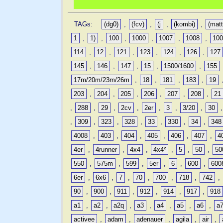
TAGs:
(dg0)
,
(fcv)
,
(j
,
(kombi)
,
(matt
1
,
1)
,
100
,
1000
,
1007
,
1008
,
10
114
,
12
,
121
,
123
,
124
,
126
,
127
145
,
146
,
147
,
15
,
1500/1600
,
155
17m/20m/23m/26m
,
18
,
181
,
183
,
19
203
,
204
,
205
,
206
,
207
,
208
,
21
,
288
,
29
,
2cv
,
2er
,
3
,
3/20
,
30
,
309
,
323
,
328
,
33
,
330
,
34
,
348
4008
,
403
,
404
,
405
,
406
,
407
,
4
4er
,
4runner
,
4x4
,
4x4²
,
5
,
50
,
50
550
,
575m
,
599
,
5er
,
6
,
600
,
600
6er
,
6x6
,
7
,
70
,
700
,
718
,
742
,
90
,
900
,
911
,
912
,
914
,
917
,
918
a1
,
a2
,
a2q
,
a3
,
a4
,
a5
,
a6
,
a
activee
,
adam
,
adenauer
,
agila
,
air
,