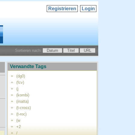
Registrieren
Login
Sortieren nach:
Datum
Titel
URL
Verwandte Tags
+
(dg0)
+
(fcv)
+
(j
+
(kombi)
+
(matta)
+
(t-cross)
+
(t-roc)
+
(w
+
+2
+
/