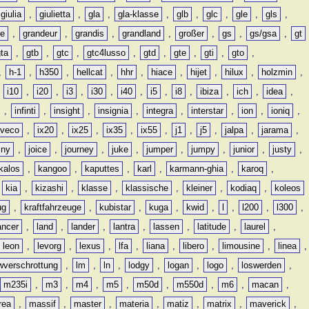
giulia
,
giulietta
,
gla
,
gla-klasse
,
glb
,
glc
,
gle
,
gls
,
de
,
grandeur
,
grandis
,
grandland
,
großer
,
gs
,
gs/gsa
,
gt
gta
,
gtb
,
gtc
,
gtc4lusso
,
gtd
,
gte
,
gti
,
gto
,
,
h-1
,
h350
,
hellcat
,
hhr
,
hiace
,
hijet
,
hilux
,
holzmin
,
,
i10
,
i20
,
i3
,
i30
,
i40
,
i5
,
i8
,
ibiza
,
ich
,
idea
,
,
infinti
,
insight
,
insignia
,
integra
,
interstar
,
ion
,
ioniq
,
iveco
,
ix20
,
ix25
,
ix35
,
ix55
,
j1
,
j5
,
jalpa
,
jarama
,
mny
,
joice
,
journey
,
juke
,
jumper
,
jumpy
,
junior
,
justy
,
kalos
,
kangoo
,
kaputtes
,
karl
,
karmann-ghia
,
karoq
,
,
kia
,
kizashi
,
klasse
,
klassische
,
kleiner
,
kodiaq
,
koleos
ug
,
kraftfahrzeuge
,
kubistar
,
kuga
,
kwid
,
l
,
l200
,
l300
,
ancer
,
land
,
lander
,
lantra
,
lassen
,
latitude
,
laurel
,
leon
,
levorg
,
lexus
,
lfa
,
liana
,
libero
,
limousine
,
linea
,
wverschrottung
,
lm
,
ln
,
lodgy
,
logan
,
logo
,
loswerden
,
m235i
,
m3
,
m4
,
m5
,
m50d
,
m550d
,
m6
,
macan
,
rea
,
massif
,
master
,
materia
,
matiz
,
matrix
,
maverick
,