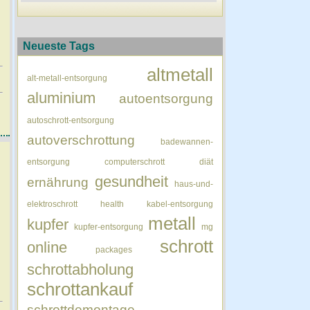
Neueste Tags
altmetall
alt-metall-entsorgung
aluminium
autoentsorgung
autoschrott-entsorgung
autoverschrottung
badewannen-
entsorgung
computerschrott
diät
gesundheit
ernährung
haus-und-
elektroschrott
health
kabel-entsorgung
metall
kupfer
kupfer-entsorgung
mg
schrott
online
packages
schrottabholung
schrottankauf
schrottdemontage