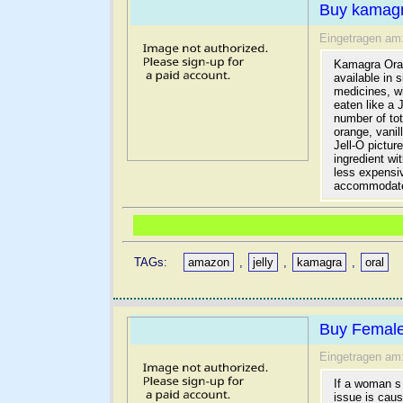
Buy kamagra
Eingetragen am
Kamagra Oral 
available in 
medicines, wh
eaten like a 
number of tot
orange, vanil
Jell-O pictur
ingredient wi
less expensi
accommodates
TAGs:
amazon
,
jelly
,
kamagra
,
oral
Buy Female
Eingetragen am
If a woman s 
issue is cau