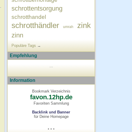
schrottentsorgung
schrotthandel
schrotthändler
zink
umrah
zinn
Populäre Tags
→
Empfehlung
...
Information
Bookmark Verzeichnis
favon.12hp.de
Favoriten Sammlung
Backlink und Banner
für Deine Homepage
* * *