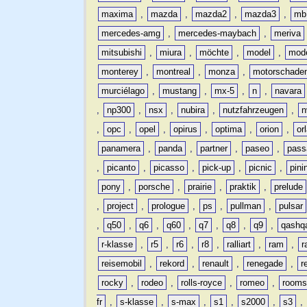
maxima
,
mazda
,
mazda2
,
mazda3
,
mb
mercedes-amg
,
mercedes-maybach
,
meriva
mitsubishi
,
miura
,
möchte
,
model
,
mode
monterey
,
montreal
,
monza
,
motorschade
murciélago
,
mustang
,
mx-5
,
n
,
navara
,
np300
,
nsx
,
nubira
,
nutzfahrzeugen
,
n
,
opc
,
opel
,
opirus
,
optima
,
orion
,
or
panamera
,
panda
,
partner
,
paseo
,
pass
,
picanto
,
picasso
,
pick-up
,
picnic
,
pini
pony
,
porsche
,
prairie
,
praktik
,
prelude
,
project
,
prologue
,
ps
,
pullman
,
pulsar
,
q50
,
q6
,
q60
,
q7
,
q8
,
q9
,
qashq
r-klasse
,
r5
,
r6
,
r8
,
ralliart
,
ram
,
r
reisemobil
,
rekord
,
renault
,
renegade
,
r
rocky
,
rodeo
,
rolls-royce
,
romeo
,
rooms
fr
,
s-klasse
,
s-max
,
s1
,
s2000
,
s3
,