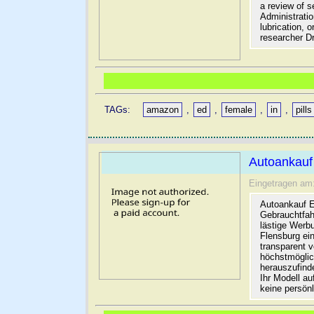
a review of 
Administratio
lubrication,
researcher D
TAGs:
amazon
,
ed
,
female
,
in
,
pills
Autoankauf
Eingetragen am
Autoankauf E
Gebrauchtfah
lästige Werb
Flensburg ein
transparent 
höchstmöglic
herauszufinde
Ihr Modell a
keine persön