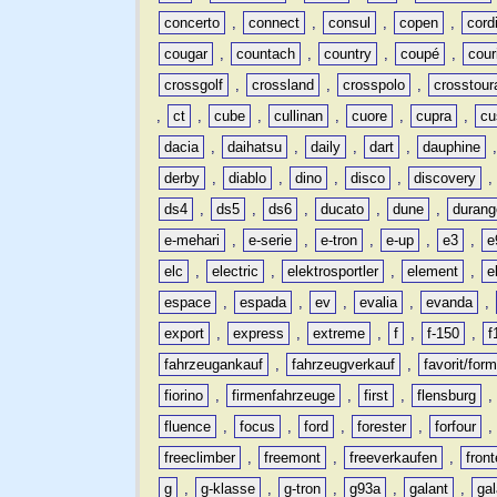
concerto
,
connect
,
consul
,
copen
,
cord
cougar
,
countach
,
country
,
coupé
,
cour
crossgolf
,
crossland
,
crosspolo
,
crosstour
,
ct
,
cube
,
cullinan
,
cuore
,
cupra
,
cu
dacia
,
daihatsu
,
daily
,
dart
,
dauphine
derby
,
diablo
,
dino
,
disco
,
discovery
ds4
,
ds5
,
ds6
,
ducato
,
dune
,
durang
e-mehari
,
e-serie
,
e-tron
,
e-up
,
e3
,
e
elc
,
electric
,
elektrosportler
,
element
,
e
espace
,
espada
,
ev
,
evalia
,
evanda
,
export
,
express
,
extreme
,
f
,
f-150
,
f
fahrzeugankauf
,
fahrzeugverkauf
,
favorit/for
fiorino
,
firmenfahrzeuge
,
first
,
flensburg
fluence
,
focus
,
ford
,
forester
,
forfour
freeclimber
,
freemont
,
freeverkaufen
,
front
g
,
g-klasse
,
g-tron
,
g93a
,
galant
,
ga