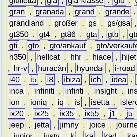
giulietta
,
gla
,
gla-klasse
,
glb
,
gran
,
granada
,
grand
,
grande
grandland
,
großer
,
gs
,
gs/gsa
gt350
,
gt4
,
gt86
,
gta
,
gtb
,
gt
gti
,
gto
,
gto/ankauf
,
gto/verkauf
h350
,
hellcat
,
hhr
,
hiace
,
hijet
,
hr-v
,
huracán
,
hyundai
,
i-road
i40
,
i5
,
i8
,
ibiza
,
ich
,
idea
,
inca
,
infiniti
,
infinti
,
insight
,
in
ion
,
ioniq
,
iq
,
is
,
isetta
,
isler
ix20
,
ix25
,
ix35
,
ix55
,
j1
,
j5
jeep
,
jetta
,
jimny
,
joice
,
journ
,
junior
,
justy
,
k
,
ka
,
kad
,
ka