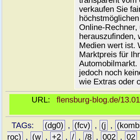
transparent vom 
verkaufen Sie fai
höchstmöglichen 
Online-Rechner,
herauszufinden, w
Medien wert ist. 
Marktpreis für I
Automobilmarkt. 
jedoch noch kein
wie Extras oder 
URL:
flensburg-blog.de/13.0
TAGs:
(dg0)
,
(fcv)
,
(j
,
(komb
roc)
,
(w
,
+2
,
/
,
/8
,
002
,
02