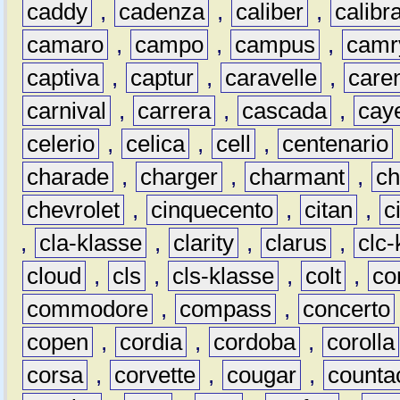
caddy
,
cadenza
,
caliber
,
calibr
camaro
,
campo
,
campus
,
camr
captiva
,
captur
,
caravelle
,
care
carnival
,
carrera
,
cascada
,
cay
celerio
,
celica
,
cell
,
centenario
charade
,
charger
,
charmant
,
ch
chevrolet
,
cinquecento
,
citan
,
c
,
cla-klasse
,
clarity
,
clarus
,
clc-
cloud
,
cls
,
cls-klasse
,
colt
,
c
commodore
,
compass
,
concerto
copen
,
cordia
,
cordoba
,
corolla
corsa
,
corvette
,
cougar
,
counta