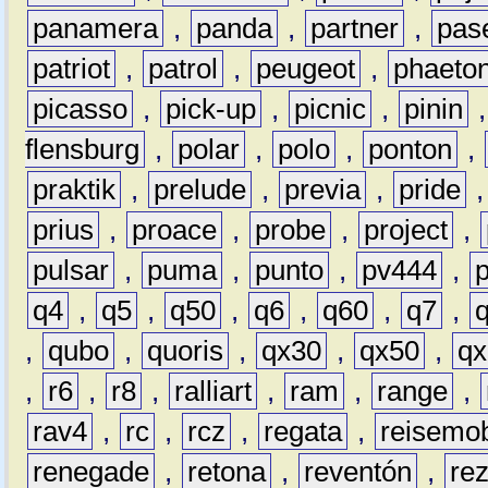
panamera
,
panda
,
partner
,
pas
patriot
,
patrol
,
peugeot
,
phaeto
picasso
,
pick-up
,
picnic
,
pinin
flensburg
,
polar
,
polo
,
ponton
,
praktik
,
prelude
,
previa
,
pride
prius
,
proace
,
probe
,
project
,
pulsar
,
puma
,
punto
,
pv444
,
q4
,
q5
,
q50
,
q6
,
q60
,
q7
,
,
qubo
,
quoris
,
qx30
,
qx50
,
qx
,
r6
,
r8
,
ralliart
,
ram
,
range
,
rav4
,
rc
,
rcz
,
regata
,
reisemob
renegade
,
retona
,
reventón
,
re