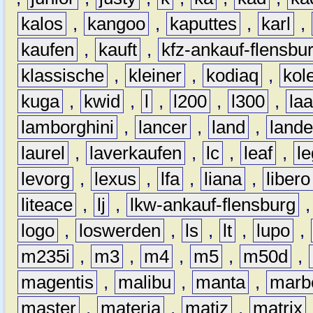
kalos
,
kangoo
,
kaputtes
,
karl
,
kaufen
,
kauft
,
kfz-ankauf-flensbu
klassische
,
kleiner
,
kodiaq
,
kol
kuga
,
kwid
,
l
,
l200
,
l300
,
la
lamborghini
,
lancer
,
land
,
lande
laurel
,
laverkaufen
,
lc
,
leaf
,
l
levorg
,
lexus
,
lfa
,
liana
,
libero
liteace
,
lj
,
lkw-ankauf-flensburg
logo
,
loswerden
,
ls
,
lt
,
lupo
,
m235i
,
m3
,
m4
,
m5
,
m50d
,
magentis
,
malibu
,
manta
,
marb
master
,
materia
,
matiz
,
matrix