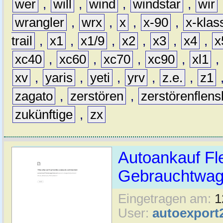
wer
,
will
,
wind
,
windstar
,
wir
wrangler
,
wrx
,
x
,
x-90
,
x-klas
trail
,
x1
,
x1/9
,
x2
,
x3
,
x4
,
x
xc40
,
xc60
,
xc70
,
xc90
,
xl1
,
xv
,
yaris
,
yeti
,
yrv
,
z.e.
,
z1
zagato
,
zerstören
,
zerstörenflen
zukünftige
,
zx
Autoankauf Fl
Gebrauchtwage
Eingetragen am:
1
User:
autoexport