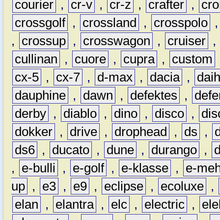
courier
,
cr-v
,
cr-z
,
crafter
,
cr
crossgolf
,
crossland
,
crosspolo
,
crossup
,
crosswagon
,
cruiser
,
cullinan
,
cuore
,
cupra
,
custom
cx-5
,
cx-7
,
d-max
,
dacia
,
dai
dauphine
,
dawn
,
defektes
,
defe
derby
,
diablo
,
dino
,
disco
,
dis
dokker
,
drive
,
drophead
,
ds
,
ds6
,
ducato
,
dune
,
durango
,
,
e-bulli
,
e-golf
,
e-klasse
,
e-meh
up
,
e3
,
e9
,
eclipse
,
ecoluxe
,
elan
,
elantra
,
elc
,
electric
,
ele