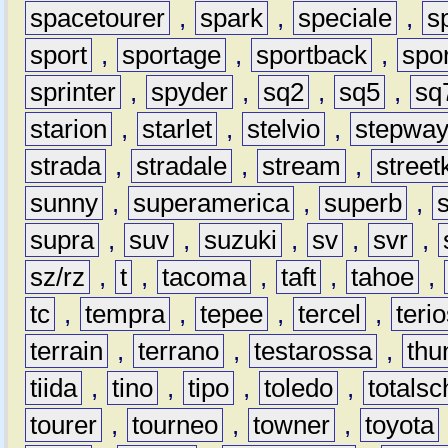
spacetourer
,
spark
,
speciale
,
s
sport
,
sportage
,
sportback
,
spo
sprinter
,
spyder
,
sq2
,
sq5
,
sq
starion
,
starlet
,
stelvio
,
stepwa
strada
,
stradale
,
stream
,
street
sunny
,
superamerica
,
superb
,
supra
,
suv
,
suzuki
,
sv
,
svr
,
sz/rz
,
t
,
tacoma
,
taft
,
tahoe
,
tc
,
tempra
,
tepee
,
tercel
,
teri
terrain
,
terrano
,
testarossa
,
thu
tiida
,
tino
,
tipo
,
toledo
,
totals
tourer
,
tourneo
,
towner
,
toyota