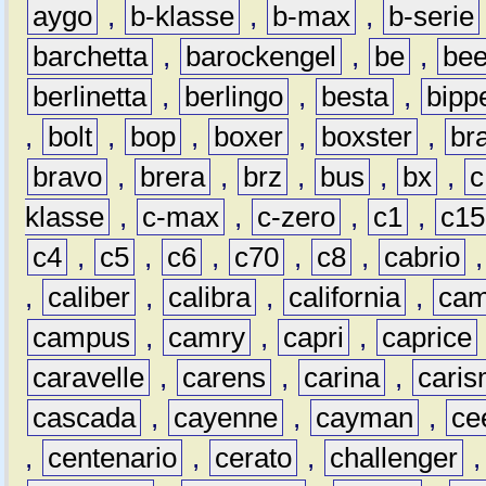
aygo
,
b-klasse
,
b-max
,
b-serie
barchetta
,
barockengel
,
be
,
be
berlinetta
,
berlingo
,
besta
,
bipp
,
bolt
,
bop
,
boxer
,
boxster
,
br
bravo
,
brera
,
brz
,
bus
,
bx
,
c
klasse
,
c-max
,
c-zero
,
c1
,
c15
c4
,
c5
,
c6
,
c70
,
c8
,
cabrio
,
caliber
,
calibra
,
california
,
cam
campus
,
camry
,
capri
,
caprice
caravelle
,
carens
,
carina
,
cari
cascada
,
cayenne
,
cayman
,
ce
,
centenario
,
cerato
,
challenger