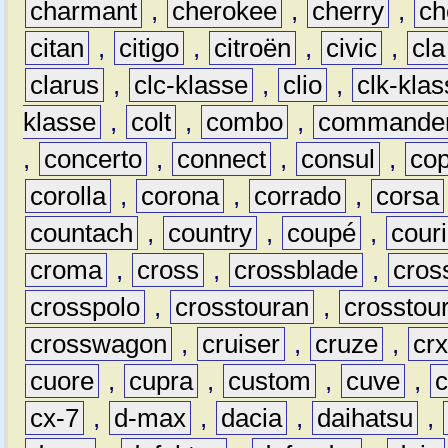
charmant
,
cherokee
,
cherry
,
ch
citan
,
citigo
,
citroën
,
civic
,
cla
clarus
,
clc-klasse
,
clio
,
clk-kla
klasse
,
colt
,
combo
,
commande
,
concerto
,
connect
,
consul
,
co
corolla
,
corona
,
corrado
,
corsa
countach
,
country
,
coupé
,
couri
croma
,
cross
,
crossblade
,
cros
crosspolo
,
crosstouran
,
crosstou
crosswagon
,
cruiser
,
cruze
,
cr
cuore
,
cupra
,
custom
,
cuve
,
cx-7
,
d-max
,
dacia
,
daihatsu
,