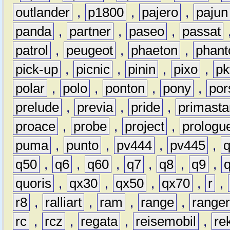
outlander
,
p1800
,
pajero
,
pajun
panda
,
partner
,
paseo
,
passat
patrol
,
peugeot
,
phaeton
,
phan
pick-up
,
picnic
,
pinin
,
pixo
,
p
polar
,
polo
,
ponton
,
pony
,
por
prelude
,
previa
,
pride
,
primasta
proace
,
probe
,
project
,
prologu
puma
,
punto
,
pv444
,
pv445
,
q50
,
q6
,
q60
,
q7
,
q8
,
q9
,
quoris
,
qx30
,
qx50
,
qx70
,
r
,
r8
,
ralliart
,
ram
,
range
,
range
rc
,
rcz
,
regata
,
reisemobil
,
re