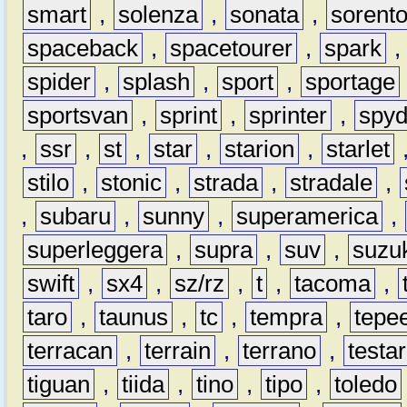
smart
,
solenza
,
sonata
,
sorent
spaceback
,
spacetourer
,
spark
spider
,
splash
,
sport
,
sportage
sportsvan
,
sprint
,
sprinter
,
spyd
,
ssr
,
st
,
star
,
starion
,
starlet
stilo
,
stonic
,
strada
,
stradale
,
,
subaru
,
sunny
,
superamerica
,
superleggera
,
supra
,
suv
,
suzu
swift
,
sx4
,
sz/rz
,
t
,
tacoma
,
taro
,
taunus
,
tc
,
tempra
,
tepe
terracan
,
terrain
,
terrano
,
testa
tiguan
,
tiida
,
tino
,
tipo
,
toledo