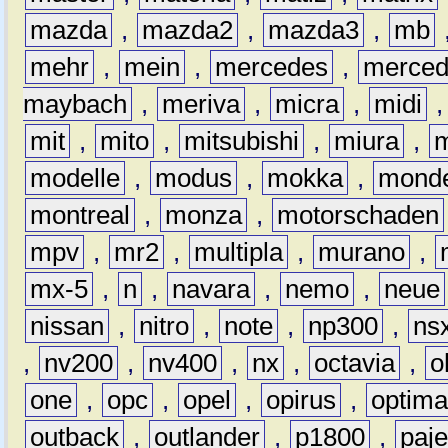
mazda
,
mazda2
,
mazda3
,
mb
mehr
,
mein
,
mercedes
,
merce
maybach
,
meriva
,
micra
,
midi
mit
,
mito
,
mitsubishi
,
miura
,
modelle
,
modus
,
mokka
,
mond
montreal
,
monza
,
motorschaden
mpv
,
mr2
,
multipla
,
murano
,
mx-5
,
n
,
navara
,
nemo
,
neue
nissan
,
nitro
,
note
,
np300
,
ns
,
nv200
,
nv400
,
nx
,
octavia
,
o
one
,
opc
,
opel
,
opirus
,
optim
outback
,
outlander
,
p1800
,
paje