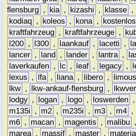
flensburg
,
kia
,
kizashi
,
klasse
,
kodiaq
,
koleos
,
kona
,
kostenlos
kraftfahrzeug
,
kraftfahrzeuge
,
kub
l200
,
l300
,
laankauf
,
lacetti
,
l
lancer
,
land
,
lander
,
lantra
,
la
laverkaufen
,
lc
,
leaf
,
legacy
,
lexus
,
lfa
,
liana
,
libero
,
limous
lkw
,
lkw-ankauf-flensburg
,
lkwver
lodgy
,
logan
,
logo
,
loswerden
m135i
,
m2
,
m235i
,
m3
,
m4
,
m6
,
macan
,
magentis
,
malibu
marea
,
massif
,
master
,
materi