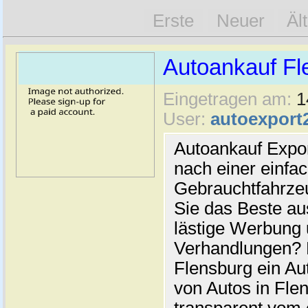
Erste
Neuer
Äl
Autoankauf Fl
Eingetragen am:
1
User:
autoexport
Autoankauf Expo
nach einer einfac
Gebrauchtfahrze
Sie das Beste au
lästige Werbung
Verhandlungen? 
Flensburg ein Au
von Autos in Flen