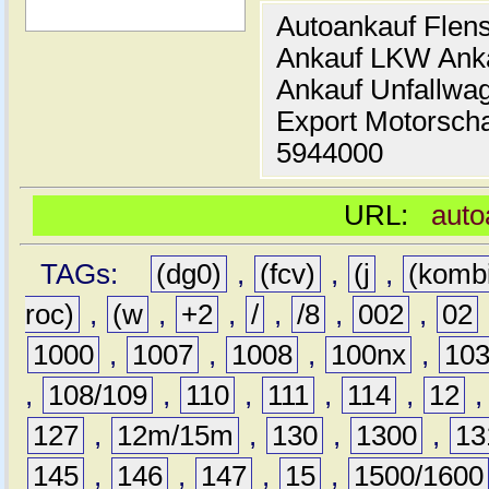
Autoankauf Flen
Ankauf LKW Ank
Ankauf Unfallwa
Export Motorsch
5944000
URL:
auto
TAGs:
(dg0)
,
(fcv)
,
(j
,
(komb
roc)
,
(w
,
+2
,
/
,
/8
,
002
,
02
1000
,
1007
,
1008
,
100nx
,
10
,
108/109
,
110
,
111
,
114
,
12
127
,
12m/15m
,
130
,
1300
,
13
145
,
146
,
147
,
15
,
1500/1600