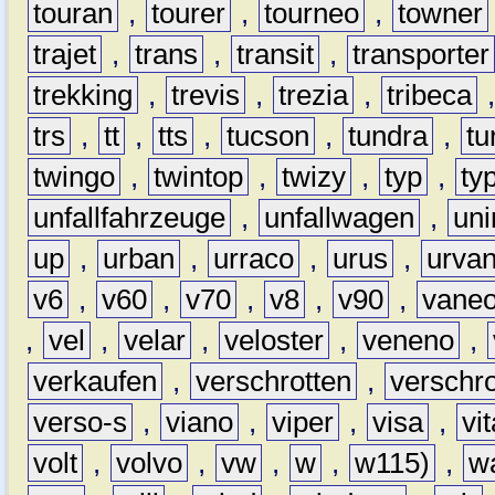
touran
,
tourer
,
tourneo
,
towner
trajet
,
trans
,
transit
,
transporter
trekking
,
trevis
,
trezia
,
tribeca
trs
,
tt
,
tts
,
tucson
,
tundra
,
tu
twingo
,
twintop
,
twizy
,
typ
,
ty
unfallfahrzeuge
,
unfallwagen
,
un
up
,
urban
,
urraco
,
urus
,
urva
v6
,
v60
,
v70
,
v8
,
v90
,
vane
,
vel
,
velar
,
veloster
,
veneno
,
verkaufen
,
verschrotten
,
verschro
verso-s
,
viano
,
viper
,
visa
,
vi
volt
,
volvo
,
vw
,
w
,
w115)
,
w