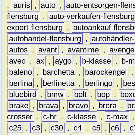
,
auris
,
auto
,
auto-entsorgen-flen
flensburg
,
auto-verkaufen-flensburg
export-flensburg
,
autoankauf-flensb
autohandel-flensburg
,
autohändler-
autos
,
avant
,
avantime
,
avenge
aveo
,
ax
,
aygo
,
b-klasse
,
b-m
baleno
,
barchetta
,
barockengel
berlina
,
berlinetta
,
berlingo
,
bes
bluebird
,
bmw
,
bolt
,
bop
,
box
brake
,
brava
,
bravo
,
brera
,
br
crosser
,
c-hr
,
c-klasse
,
c-max
c25
,
c3
,
c30
,
c4
,
c5
,
c6
,
c