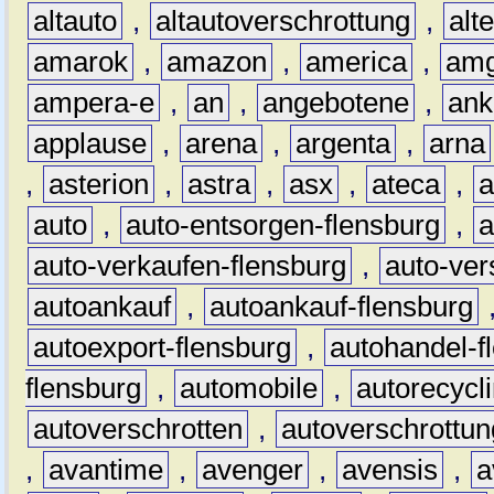
altauto
,
altautoverschrottung
,
alt
amarok
,
amazon
,
america
,
am
ampera-e
,
an
,
angebotene
,
ank
applause
,
arena
,
argenta
,
arna
,
asterion
,
astra
,
asx
,
ateca
,
a
auto
,
auto-entsorgen-flensburg
,
a
auto-verkaufen-flensburg
,
auto-ver
autoankauf
,
autoankauf-flensburg
autoexport-flensburg
,
autohandel-f
flensburg
,
automobile
,
autorecycl
autoverschrotten
,
autoverschrottun
,
avantime
,
avenger
,
avensis
,
a