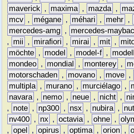
maverick
,
maxima
,
mazda
,
ma
mcv
,
mégane
,
méhari
,
mehr
,
mercedes-amg
,
mercedes-mayba
,
mii
,
mirafiori
,
mirai
,
mit
,
mit
möchte
,
model
,
model-f
,
model
mondeo
,
mondial
,
monterey
,
m
motorschaden
,
movano
,
move
,
multipla
,
murano
,
murciélago
,
navara
,
nemo
,
neue
,
nicht
,
ni
,
note
,
np300
,
nsx
,
nubira
,
nu
nv400
,
nx
,
octavia
,
ohne
,
oly
,
opel
,
opirus
,
optima
,
orion
,