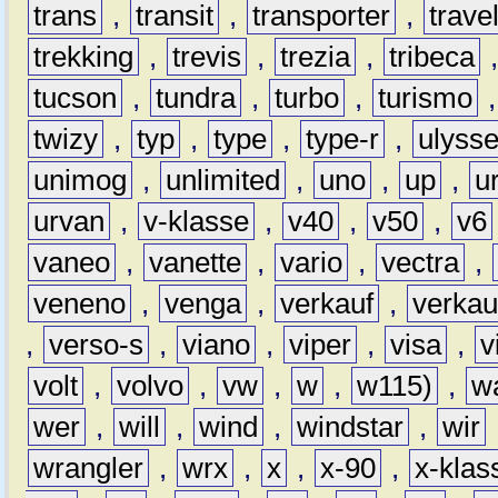
trans
,
transit
,
transporter
,
travel
trekking
,
trevis
,
trezia
,
tribeca
tucson
,
tundra
,
turbo
,
turismo
twizy
,
typ
,
type
,
type-r
,
ulyss
unimog
,
unlimited
,
uno
,
up
,
u
urvan
,
v-klasse
,
v40
,
v50
,
v6
vaneo
,
vanette
,
vario
,
vectra
,
veneno
,
venga
,
verkauf
,
verkau
,
verso-s
,
viano
,
viper
,
visa
,
v
volt
,
volvo
,
vw
,
w
,
w115)
,
w
wer
,
will
,
wind
,
windstar
,
wir
wrangler
,
wrx
,
x
,
x-90
,
x-klas