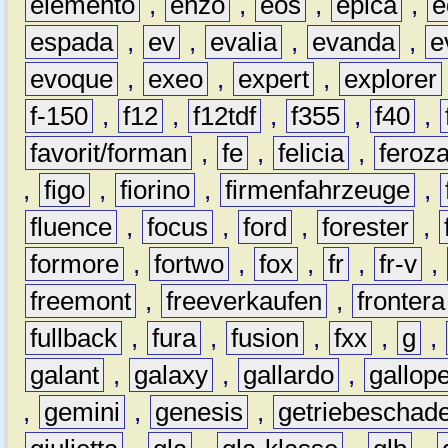
elemento
,
enzo
,
eos
,
epica
,
e
espada
,
ev
,
evalia
,
evanda
,
e
evoque
,
exeo
,
expert
,
explorer
f-150
,
f12
,
f12tdf
,
f355
,
f40
,
favorit/forman
,
fe
,
felicia
,
feroz
,
figo
,
fiorino
,
firmenfahrzeuge
,
fluence
,
focus
,
ford
,
forester
,
formore
,
fortwo
,
fox
,
fr
,
fr-v
,
freemont
,
freeverkaufen
,
frontera
fullback
,
fura
,
fusion
,
fxx
,
g
,
galant
,
galaxy
,
gallardo
,
gallop
,
gemini
,
genesis
,
getriebeschad