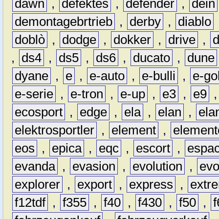
dawn
,
defektes
,
defender
,
dein
demontagebrtrieb
,
derby
,
diablo
doblò
,
dodge
,
dokker
,
drive
,
,
ds4
,
ds5
,
ds6
,
ducato
,
dune
dyane
,
e
,
e-auto
,
e-bulli
,
e-gol
e-serie
,
e-tron
,
e-up
,
e3
,
e9
ecosport
,
edge
,
ela
,
elan
,
ela
elektrosportler
,
element
,
element
eos
,
epica
,
eqc
,
escort
,
espa
evanda
,
evasion
,
evolution
,
ev
explorer
,
export
,
express
,
extr
f12tdf
,
f355
,
f40
,
f430
,
f50
,
f