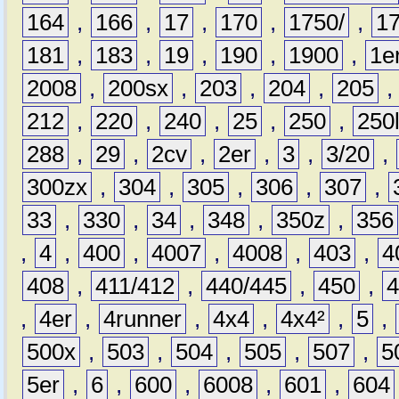
164
,
166
,
17
,
170
,
1750/
,
1
181
,
183
,
19
,
190
,
1900
,
1e
2008
,
200sx
,
203
,
204
,
205
212
,
220
,
240
,
25
,
250
,
250
288
,
29
,
2cv
,
2er
,
3
,
3/20
,
300zx
,
304
,
305
,
306
,
307
,
33
,
330
,
34
,
348
,
350z
,
356
,
4
,
400
,
4007
,
4008
,
403
,
4
408
,
411/412
,
440/445
,
450
,
,
4er
,
4runner
,
4x4
,
4x4²
,
5
,
500x
,
503
,
504
,
505
,
507
,
5
5er
,
6
,
600
,
6008
,
601
,
604