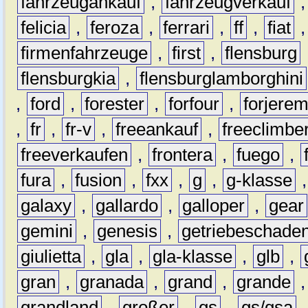
fahrzeugankauf
,
fahrzeugverkauf
felicia
,
feroza
,
ferrari
,
ff
,
fiat
firmenfahrzeuge
,
first
,
flensburg
flensburgkia
,
flensburglamborghini
,
ford
,
forester
,
forfour
,
forjere
,
fr
,
fr-v
,
freeankauf
,
freeclimbe
freeverkaufen
,
frontera
,
fuego
,
fura
,
fusion
,
fxx
,
g
,
g-klasse
galaxy
,
gallardo
,
galloper
,
gear
gemini
,
genesis
,
getriebeschade
giulietta
,
gla
,
gla-klasse
,
glb
,
gran
,
granada
,
grand
,
grande
grandland
,
großer
,
gs
,
gs/gsa