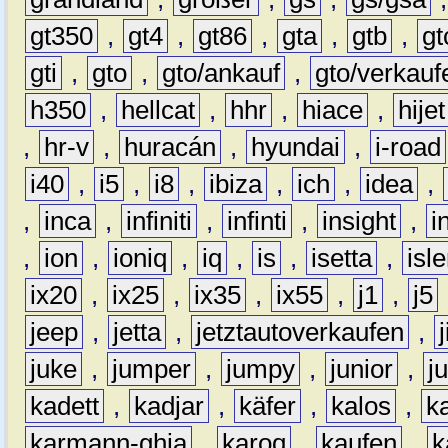
gt350
,
gt4
,
gt86
,
gta
,
gtb
,
gt
gti
,
gto
,
gto/ankauf
,
gto/verkauf
h350
,
hellcat
,
hhr
,
hiace
,
hijet
,
hr-v
,
huracán
,
hyundai
,
i-road
i40
,
i5
,
i8
,
ibiza
,
ich
,
idea
,
,
inca
,
infiniti
,
infinti
,
insight
,
i
,
ion
,
ioniq
,
iq
,
is
,
isetta
,
isl
ix20
,
ix25
,
ix35
,
ix55
,
j1
,
j5
jeep
,
jetta
,
jetztautoverkaufen
,
juke
,
jumper
,
jumpy
,
junior
,
j
kadett
,
kadjar
,
käfer
,
kalos
,
k
karmann-ghia
,
karoq
,
kaufen
,
k