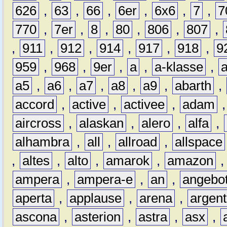
626
,
63
,
66
,
6er
,
6x6
,
7
,
7
770
,
7er
,
8
,
80
,
806
,
807
,
,
911
,
912
,
914
,
917
,
918
,
9
959
,
968
,
9er
,
a
,
a-klasse
,
a5
,
a6
,
a7
,
a8
,
a9
,
abarth
,
accord
,
active
,
activee
,
adam
aircross
,
alaskan
,
alero
,
alfa
,
alhambra
,
all
,
allroad
,
allspace
,
altes
,
alto
,
amarok
,
amazon
ampera
,
ampera-e
,
an
,
angebo
aperta
,
applause
,
arena
,
argen
ascona
,
asterion
,
astra
,
asx
,