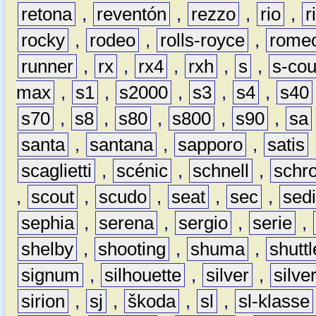
retona
,
reventón
,
rezzo
,
rio
,
r
rocky
,
rodeo
,
rolls-royce
,
rome
runner
,
rx
,
rx4
,
rxh
,
s
,
s-co
max
,
s1
,
s2000
,
s3
,
s4
,
s40
s70
,
s8
,
s80
,
s800
,
s90
,
sa
santa
,
santana
,
sapporo
,
satis
scaglietti
,
scénic
,
schnell
,
schro
,
scout
,
scudo
,
seat
,
sec
,
sedi
sephia
,
serena
,
sergio
,
serie
,
shelby
,
shooting
,
shuma
,
shuttl
signum
,
silhouette
,
silver
,
silve
sirion
,
sj
,
škoda
,
sl
,
sl-klasse