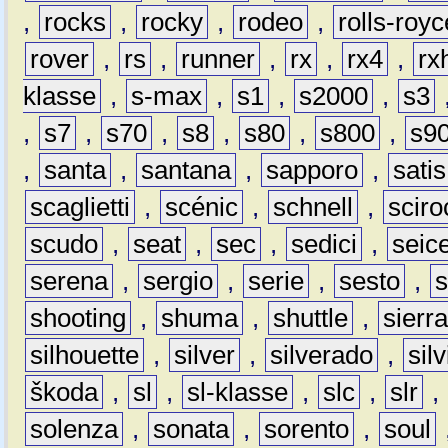
,
rocks
,
rocky
,
rodeo
,
rolls-royc
rover
,
rs
,
runner
,
rx
,
rx4
,
rx
klasse
,
s-max
,
s1
,
s2000
,
s3
,
s7
,
s70
,
s8
,
s80
,
s800
,
s9
,
santa
,
santana
,
sapporo
,
satis
scaglietti
,
scénic
,
schnell
,
sciro
scudo
,
seat
,
sec
,
sedici
,
seic
serena
,
sergio
,
serie
,
sesto
,
shooting
,
shuma
,
shuttle
,
sierr
silhouette
,
silver
,
silverado
,
silv
škoda
,
sl
,
sl-klasse
,
slc
,
slr
,
solenza
,
sonata
,
sorento
,
soul