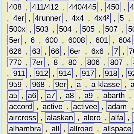
408
,
411/412
,
440/445
,
450
,
,
4er
,
4runner
,
4x4
,
4x4²
,
5
,
500x
,
503
,
504
,
505
,
507
,
5
5er
,
6
,
600
,
6008
,
601
,
604
626
,
63
,
66
,
6er
,
6x6
,
7
,
7
770
,
7er
,
8
,
80
,
806
,
807
,
,
911
,
912
,
914
,
917
,
918
,
9
959
,
968
,
9er
,
a
,
a-klasse
,
a5
,
a6
,
a7
,
a8
,
a9
,
abarth
,
accord
,
active
,
activee
,
adam
aircross
,
alaskan
,
alero
,
alfa
,
alhambra
,
all
,
allroad
,
allspace