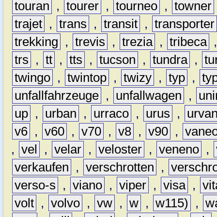
touran
,
tourer
,
tourneo
,
towner
trajet
,
trans
,
transit
,
transporter
trekking
,
trevis
,
trezia
,
tribeca
trs
,
tt
,
tts
,
tucson
,
tundra
,
tu
twingo
,
twintop
,
twizy
,
typ
,
ty
unfallfahrzeuge
,
unfallwagen
,
un
up
,
urban
,
urraco
,
urus
,
urva
v6
,
v60
,
v70
,
v8
,
v90
,
vane
,
vel
,
velar
,
veloster
,
veneno
,
verkaufen
,
verschrotten
,
verschro
verso-s
,
viano
,
viper
,
visa
,
vi
volt
,
volvo
,
vw
,
w
,
w115)
,
w