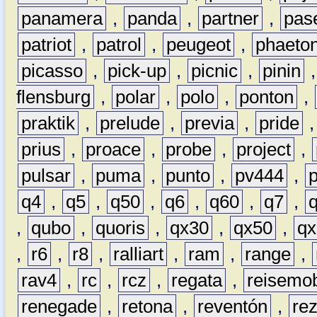
panamera
,
panda
,
partner
,
pas
patriot
,
patrol
,
peugeot
,
phaeto
picasso
,
pick-up
,
picnic
,
pinin
flensburg
,
polar
,
polo
,
ponton
,
praktik
,
prelude
,
previa
,
pride
prius
,
proace
,
probe
,
project
,
pulsar
,
puma
,
punto
,
pv444
,
q4
,
q5
,
q50
,
q6
,
q60
,
q7
,
,
qubo
,
quoris
,
qx30
,
qx50
,
qx
,
r6
,
r8
,
ralliart
,
ram
,
range
,
rav4
,
rc
,
rcz
,
regata
,
reisemob
renegade
,
retona
,
reventón
,
re