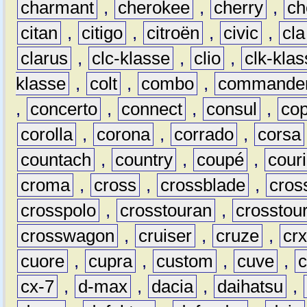
charmant
,
cherokee
,
cherry
,
ch
citan
,
citigo
,
citroën
,
civic
,
cla
clarus
,
clc-klasse
,
clio
,
clk-kla
klasse
,
colt
,
combo
,
commande
,
concerto
,
connect
,
consul
,
co
corolla
,
corona
,
corrado
,
corsa
countach
,
country
,
coupé
,
couri
croma
,
cross
,
crossblade
,
cros
crosspolo
,
crosstouran
,
crosstou
crosswagon
,
cruiser
,
cruze
,
cr
cuore
,
cupra
,
custom
,
cuve
,
cx-7
,
d-max
,
dacia
,
daihatsu
,