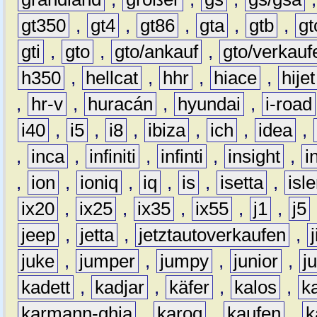
gt350
,
gt4
,
gt86
,
gta
,
gtb
,
gt
gti
,
gto
,
gto/ankauf
,
gto/verkauf
h350
,
hellcat
,
hhr
,
hiace
,
hijet
,
hr-v
,
huracán
,
hyundai
,
i-road
i40
,
i5
,
i8
,
ibiza
,
ich
,
idea
,
,
inca
,
infiniti
,
infinti
,
insight
,
i
,
ion
,
ioniq
,
iq
,
is
,
isetta
,
isl
ix20
,
ix25
,
ix35
,
ix55
,
j1
,
j5
jeep
,
jetta
,
jetztautoverkaufen
,
juke
,
jumper
,
jumpy
,
junior
,
j
kadett
,
kadjar
,
käfer
,
kalos
,
k
karmann-ghia
,
karoq
,
kaufen
,
k