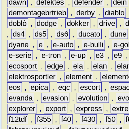
dawn
,
defektes
,
defender
,
dein
demontagebrtrieb
,
derby
,
diablo
doblò
,
dodge
,
dokker
,
drive
,
,
ds4
,
ds5
,
ds6
,
ducato
,
dune
dyane
,
e
,
e-auto
,
e-bulli
,
e-gol
e-serie
,
e-tron
,
e-up
,
e3
,
e9
ecosport
,
edge
,
ela
,
elan
,
ela
elektrosportler
,
element
,
element
eos
,
epica
,
eqc
,
escort
,
espa
evanda
,
evasion
,
evolution
,
ev
explorer
,
export
,
express
,
extr
f12tdf
,
f355
,
f40
,
f430
,
f50
,
f