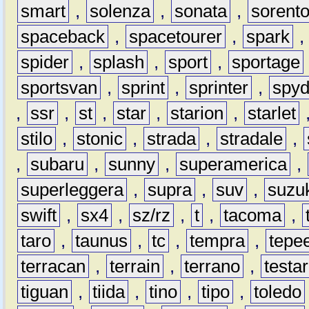
smart
,
solenza
,
sonata
,
sorent
spaceback
,
spacetourer
,
spark
spider
,
splash
,
sport
,
sportage
sportsvan
,
sprint
,
sprinter
,
spyd
,
ssr
,
st
,
star
,
starion
,
starlet
stilo
,
stonic
,
strada
,
stradale
,
,
subaru
,
sunny
,
superamerica
,
superleggera
,
supra
,
suv
,
suzu
swift
,
sx4
,
sz/rz
,
t
,
tacoma
,
taro
,
taunus
,
tc
,
tempra
,
tepe
terracan
,
terrain
,
terrano
,
testa
tiguan
,
tiida
,
tino
,
tipo
,
toledo