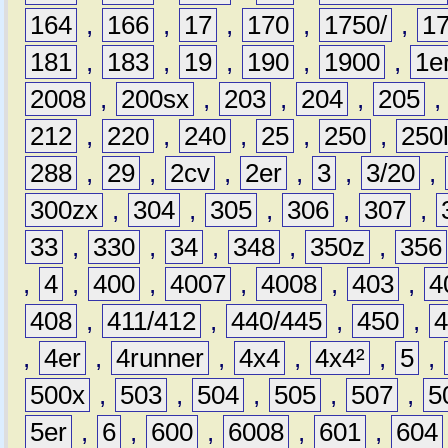
164
,
166
,
17
,
170
,
1750/
,
1
181
,
183
,
19
,
190
,
1900
,
1e
2008
,
200sx
,
203
,
204
,
205
212
,
220
,
240
,
25
,
250
,
250
288
,
29
,
2cv
,
2er
,
3
,
3/20
,
300zx
,
304
,
305
,
306
,
307
,
33
,
330
,
34
,
348
,
350z
,
356
,
4
,
400
,
4007
,
4008
,
403
,
4
408
,
411/412
,
440/445
,
450
,
,
4er
,
4runner
,
4x4
,
4x4²
,
5
,
500x
,
503
,
504
,
505
,
507
,
5
5er
,
6
,
600
,
6008
,
601
,
604