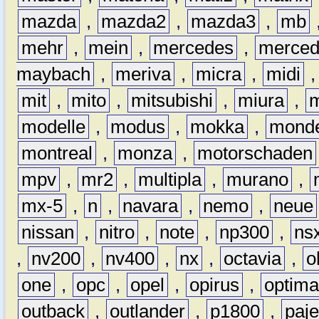
mazda
,
mazda2
,
mazda3
,
mb
mehr
,
mein
,
mercedes
,
merce
maybach
,
meriva
,
micra
,
midi
mit
,
mito
,
mitsubishi
,
miura
,
modelle
,
modus
,
mokka
,
mond
montreal
,
monza
,
motorschaden
mpv
,
mr2
,
multipla
,
murano
,
mx-5
,
n
,
navara
,
nemo
,
neue
nissan
,
nitro
,
note
,
np300
,
ns
,
nv200
,
nv400
,
nx
,
octavia
,
o
one
,
opc
,
opel
,
opirus
,
optim
outback
,
outlander
,
p1800
,
paje