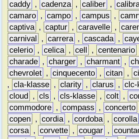
caddy
,
cadenza
,
caliber
,
calibr
camaro
,
campo
,
campus
,
camr
captiva
,
captur
,
caravelle
,
care
carnival
,
carrera
,
cascada
,
cay
celerio
,
celica
,
cell
,
centenario
charade
,
charger
,
charmant
,
ch
chevrolet
,
cinquecento
,
citan
,
c
,
cla-klasse
,
clarity
,
clarus
,
clc-
cloud
,
cls
,
cls-klasse
,
colt
,
c
commodore
,
compass
,
concerto
copen
,
cordia
,
cordoba
,
corolla
corsa
,
corvette
,
cougar
,
counta