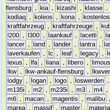
flensburg
,
kia
,
kizashi
,
klasse
,
kodiaq
,
koleos
,
kona
,
kostenlos
kraftfahrzeug
,
kraftfahrzeuge
,
kub
l200
,
l300
,
laankauf
,
lacetti
,
l
lancer
,
land
,
lander
,
lantra
,
la
laverkaufen
,
lc
,
leaf
,
legacy
,
lexus
,
lfa
,
liana
,
libero
,
limous
lkw
,
lkw-ankauf-flensburg
,
lkwver
lodgy
,
logan
,
logo
,
loswerden
m135i
,
m2
,
m235i
,
m3
,
m4
,
m6
,
macan
,
magentis
,
malibu
marea
,
massif
,
master
,
materi