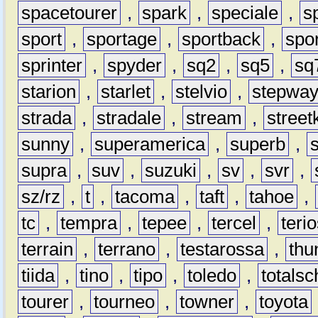
spacetourer
,
spark
,
speciale
,
s
sport
,
sportage
,
sportback
,
spo
sprinter
,
spyder
,
sq2
,
sq5
,
sq
starion
,
starlet
,
stelvio
,
stepwa
strada
,
stradale
,
stream
,
street
sunny
,
superamerica
,
superb
,
supra
,
suv
,
suzuki
,
sv
,
svr
,
sz/rz
,
t
,
tacoma
,
taft
,
tahoe
,
tc
,
tempra
,
tepee
,
tercel
,
teri
terrain
,
terrano
,
testarossa
,
thu
tiida
,
tino
,
tipo
,
toledo
,
totals
tourer
,
tourneo
,
towner
,
toyota