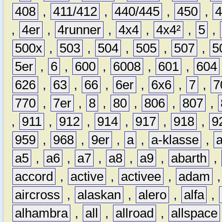
408
,
411/412
,
440/445
,
450
,
,
4er
,
4runner
,
4x4
,
4x4²
,
5
,
500x
,
503
,
504
,
505
,
507
,
5
5er
,
6
,
600
,
6008
,
601
,
604
626
,
63
,
66
,
6er
,
6x6
,
7
,
7
770
,
7er
,
8
,
80
,
806
,
807
,
,
911
,
912
,
914
,
917
,
918
,
9
959
,
968
,
9er
,
a
,
a-klasse
,
a5
,
a6
,
a7
,
a8
,
a9
,
abarth
,
accord
,
active
,
activee
,
adam
aircross
,
alaskan
,
alero
,
alfa
,
alhambra
,
all
,
allroad
,
allspace