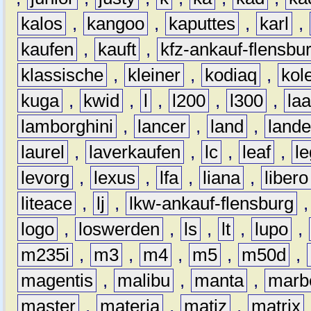
kalos
,
kangoo
,
kaputtes
,
karl
,
kaufen
,
kauft
,
kfz-ankauf-flensbu
klassische
,
kleiner
,
kodiaq
,
kol
kuga
,
kwid
,
l
,
l200
,
l300
,
la
lamborghini
,
lancer
,
land
,
lande
laurel
,
laverkaufen
,
lc
,
leaf
,
l
levorg
,
lexus
,
lfa
,
liana
,
libero
liteace
,
lj
,
lkw-ankauf-flensburg
logo
,
loswerden
,
ls
,
lt
,
lupo
,
m235i
,
m3
,
m4
,
m5
,
m50d
,
magentis
,
malibu
,
manta
,
marb
master
,
materia
,
matiz
,
matrix