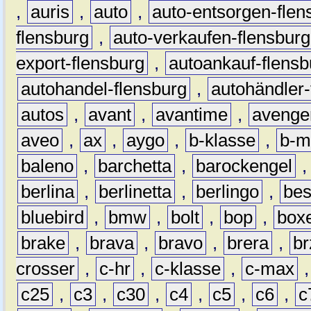
,
auris
,
auto
,
auto-entsorgen-flen
flensburg
,
auto-verkaufen-flensburg
export-flensburg
,
autoankauf-flensb
autohandel-flensburg
,
autohändler-
autos
,
avant
,
avantime
,
avenge
aveo
,
ax
,
aygo
,
b-klasse
,
b-m
baleno
,
barchetta
,
barockengel
berlina
,
berlinetta
,
berlingo
,
bes
bluebird
,
bmw
,
bolt
,
bop
,
box
brake
,
brava
,
bravo
,
brera
,
br
crosser
,
c-hr
,
c-klasse
,
c-max
c25
,
c3
,
c30
,
c4
,
c5
,
c6
,
c