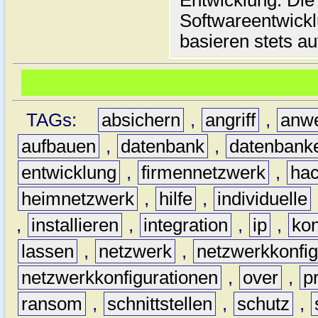
Entwicklung. Die
Softwareentwickl
basieren stets au
TAGs:
absichern
,
angriff
,
anw
aufbauen
,
datenbank
,
datenbank
entwicklung
,
firmennetzwerk
,
hac
heimnetzwerk
,
hilfe
,
individuelle
,
installieren
,
integration
,
ip
,
kon
lassen
,
netzwerk
,
netzwerkkonfig
netzwerkkonfigurationen
,
over
,
p
ransom
,
schnittstellen
,
schutz
,