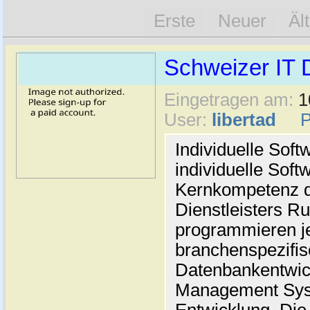
Erste
Neuer
Äl
Schweizer IT D
Eingetragen am:
1
User:
libertad
Individuelle Sof
individuelle Soft
Kernkompetenz d
Dienstleisters Ru
programmieren je
branchenspezifis
Datenbankentwic
Management Syst