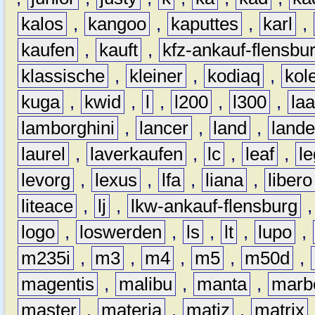
kalos
,
kangoo
,
kaputtes
,
karl
,
kaufen
,
kauft
,
kfz-ankauf-flensbu
klassische
,
kleiner
,
kodiaq
,
kol
kuga
,
kwid
,
l
,
l200
,
l300
,
la
lamborghini
,
lancer
,
land
,
lande
laurel
,
laverkaufen
,
lc
,
leaf
,
l
levorg
,
lexus
,
lfa
,
liana
,
libero
liteace
,
lj
,
lkw-ankauf-flensburg
logo
,
loswerden
,
ls
,
lt
,
lupo
,
m235i
,
m3
,
m4
,
m5
,
m50d
,
magentis
,
malibu
,
manta
,
marb
master
,
materia
,
matiz
,
matrix