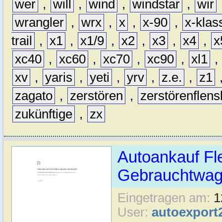
wer
,
will
,
wind
,
windstar
,
wir
wrangler
,
wrx
,
x
,
x-90
,
x-klas
trail
,
x1
,
x1/9
,
x2
,
x3
,
x4
,
x
xc40
,
xc60
,
xc70
,
xc90
,
xl1
,
xv
,
yaris
,
yeti
,
yrv
,
z.e.
,
z1
zagato
,
zerstören
,
zerstörenflen
zukünftige
,
zx
Autoankauf Fl
Gebrauchtwage
Eingetragen am:
1
User:
autoexport