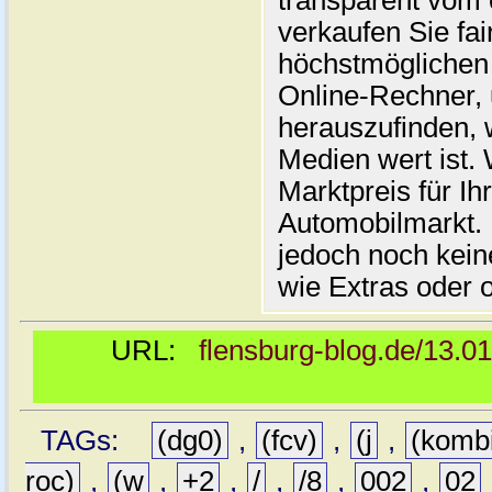
transparent vom 
verkaufen Sie fai
höchstmöglichen 
Online-Rechner,
herauszufinden, w
Medien wert ist. 
Marktpreis für I
Automobilmarkt. 
jedoch noch kein
wie Extras oder 
URL:
flensburg-blog.de/13.0
TAGs:
(dg0)
,
(fcv)
,
(j
,
(komb
roc)
,
(w
,
+2
,
/
,
/8
,
002
,
02