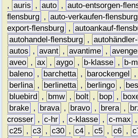
,
auris
,
auto
,
auto-entsorgen-flen
flensburg
,
auto-verkaufen-flensburg
export-flensburg
,
autoankauf-flensb
autohandel-flensburg
,
autohändler-
autos
,
avant
,
avantime
,
avenge
aveo
,
ax
,
aygo
,
b-klasse
,
b-m
baleno
,
barchetta
,
barockengel
berlina
,
berlinetta
,
berlingo
,
bes
bluebird
,
bmw
,
bolt
,
bop
,
box
brake
,
brava
,
bravo
,
brera
,
br
crosser
,
c-hr
,
c-klasse
,
c-max
c25
,
c3
,
c30
,
c4
,
c5
,
c6
,
c