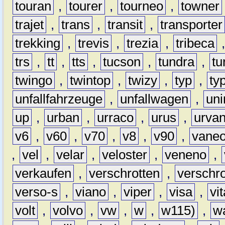
touran
,
tourer
,
tourneo
,
towner
trajet
,
trans
,
transit
,
transporter
trekking
,
trevis
,
trezia
,
tribeca
trs
,
tt
,
tts
,
tucson
,
tundra
,
tu
twingo
,
twintop
,
twizy
,
typ
,
ty
unfallfahrzeuge
,
unfallwagen
,
un
up
,
urban
,
urraco
,
urus
,
urva
v6
,
v60
,
v70
,
v8
,
v90
,
vane
,
vel
,
velar
,
veloster
,
veneno
,
verkaufen
,
verschrotten
,
verschro
verso-s
,
viano
,
viper
,
visa
,
vi
volt
,
volvo
,
vw
,
w
,
w115)
,
w