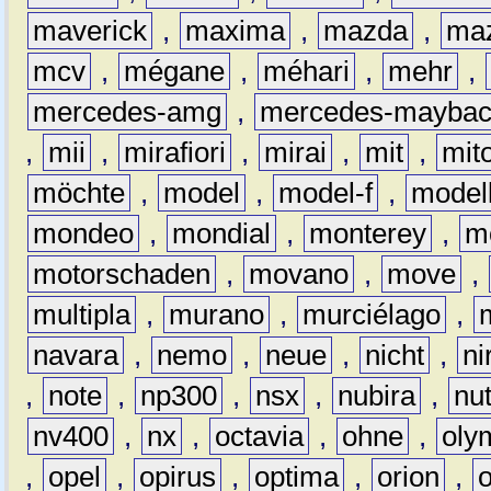
maverick
,
maxima
,
mazda
,
ma
mcv
,
mégane
,
méhari
,
mehr
,
mercedes-amg
,
mercedes-mayba
,
mii
,
mirafiori
,
mirai
,
mit
,
mit
möchte
,
model
,
model-f
,
model
mondeo
,
mondial
,
monterey
,
m
motorschaden
,
movano
,
move
,
multipla
,
murano
,
murciélago
,
navara
,
nemo
,
neue
,
nicht
,
ni
,
note
,
np300
,
nsx
,
nubira
,
nu
nv400
,
nx
,
octavia
,
ohne
,
oly
,
opel
,
opirus
,
optima
,
orion
,