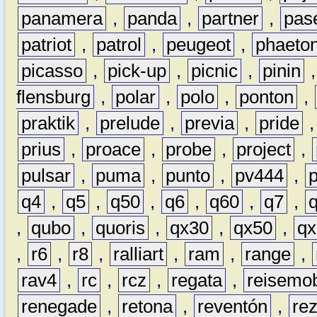
panamera
,
panda
,
partner
,
pas
patriot
,
patrol
,
peugeot
,
phaeto
picasso
,
pick-up
,
picnic
,
pinin
flensburg
,
polar
,
polo
,
ponton
,
praktik
,
prelude
,
previa
,
pride
prius
,
proace
,
probe
,
project
,
pulsar
,
puma
,
punto
,
pv444
,
q4
,
q5
,
q50
,
q6
,
q60
,
q7
,
,
qubo
,
quoris
,
qx30
,
qx50
,
qx
,
r6
,
r8
,
ralliart
,
ram
,
range
,
rav4
,
rc
,
rcz
,
regata
,
reisemob
renegade
,
retona
,
reventón
,
re