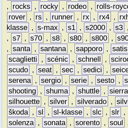
,
rocks
,
rocky
,
rodeo
,
rolls-royc
rover
,
rs
,
runner
,
rx
,
rx4
,
rx
klasse
,
s-max
,
s1
,
s2000
,
s3
,
s7
,
s70
,
s8
,
s80
,
s800
,
s9
,
santa
,
santana
,
sapporo
,
satis
scaglietti
,
scénic
,
schnell
,
sciro
scudo
,
seat
,
sec
,
sedici
,
seic
serena
,
sergio
,
serie
,
sesto
,
shooting
,
shuma
,
shuttle
,
sierr
silhouette
,
silver
,
silverado
,
silv
škoda
,
sl
,
sl-klasse
,
slc
,
slr
,
solenza
,
sonata
,
sorento
,
soul