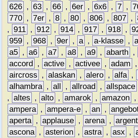
626
,
63
,
66
,
6er
,
6x6
,
7
,
7
770
,
7er
,
8
,
80
,
806
,
807
,
,
911
,
912
,
914
,
917
,
918
,
9
959
,
968
,
9er
,
a
,
a-klasse
,
a5
,
a6
,
a7
,
a8
,
a9
,
abarth
,
accord
,
active
,
activee
,
adam
aircross
,
alaskan
,
alero
,
alfa
,
alhambra
,
all
,
allroad
,
allspace
,
altes
,
alto
,
amarok
,
amazon
ampera
,
ampera-e
,
an
,
angebo
aperta
,
applause
,
arena
,
argen
ascona
,
asterion
,
astra
,
asx
,