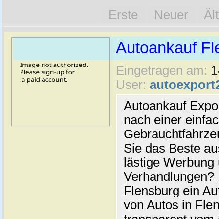
Erste
Neuer
Äl
Autoankauf Fl
Eingetragen am:
1
User:
autoexport
Autoankauf Expo
nach einer einfac
Gebrauchtfahrze
Sie das Beste au
lästige Werbung
Verhandlungen? 
Flensburg ein Au
von Autos in Flen