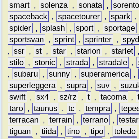
smart
,
solenza
,
sonata
,
sorent
spaceback
,
spacetourer
,
spark
spider
,
splash
,
sport
,
sportage
sportsvan
,
sprint
,
sprinter
,
spyd
,
ssr
,
st
,
star
,
starion
,
starlet
stilo
,
stonic
,
strada
,
stradale
,
,
subaru
,
sunny
,
superamerica
,
superleggera
,
supra
,
suv
,
suzu
swift
,
sx4
,
sz/rz
,
t
,
tacoma
,
taro
,
taunus
,
tc
,
tempra
,
tepe
terracan
,
terrain
,
terrano
,
testa
tiguan
,
tiida
,
tino
,
tipo
,
toledo