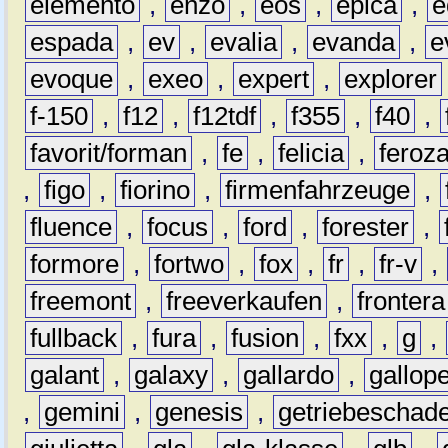
elemento
,
enzo
,
eos
,
epica
,
e
espada
,
ev
,
evalia
,
evanda
,
e
evoque
,
exeo
,
expert
,
explorer
f-150
,
f12
,
f12tdf
,
f355
,
f40
,
favorit/forman
,
fe
,
felicia
,
feroz
,
figo
,
fiorino
,
firmenfahrzeuge
,
fluence
,
focus
,
ford
,
forester
,
formore
,
fortwo
,
fox
,
fr
,
fr-v
,
freemont
,
freeverkaufen
,
frontera
fullback
,
fura
,
fusion
,
fxx
,
g
,
galant
,
galaxy
,
gallardo
,
gallop
,
gemini
,
genesis
,
getriebeschad