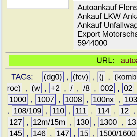
Autoankauf Flen
Ankauf LKW Ank
Ankauf Unfallwa
Export Motorsch
5944000
URL:
auto
TAGs:
(dg0)
,
(fcv)
,
(j
,
(komb
roc)
,
(w
,
+2
,
/
,
/8
,
002
,
02
1000
,
1007
,
1008
,
100nx
,
10
,
108/109
,
110
,
111
,
114
,
12
127
,
12m/15m
,
130
,
1300
,
13
145
,
146
,
147
,
15
,
1500/1600