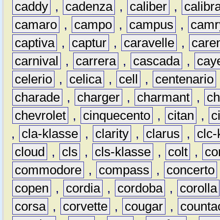
caddy
,
cadenza
,
caliber
,
calibr
camaro
,
campo
,
campus
,
camr
captiva
,
captur
,
caravelle
,
care
carnival
,
carrera
,
cascada
,
cay
celerio
,
celica
,
cell
,
centenario
charade
,
charger
,
charmant
,
ch
chevrolet
,
cinquecento
,
citan
,
c
,
cla-klasse
,
clarity
,
clarus
,
clc-
cloud
,
cls
,
cls-klasse
,
colt
,
c
commodore
,
compass
,
concerto
copen
,
cordia
,
cordoba
,
corolla
corsa
,
corvette
,
cougar
,
counta