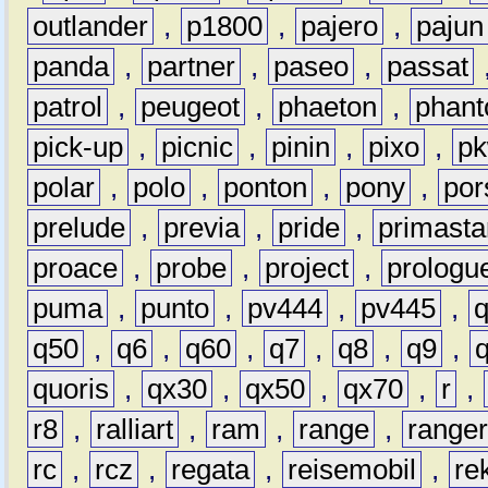
outlander
,
p1800
,
pajero
,
pajun
panda
,
partner
,
paseo
,
passat
patrol
,
peugeot
,
phaeton
,
phan
pick-up
,
picnic
,
pinin
,
pixo
,
p
polar
,
polo
,
ponton
,
pony
,
por
prelude
,
previa
,
pride
,
primasta
proace
,
probe
,
project
,
prologu
puma
,
punto
,
pv444
,
pv445
,
q50
,
q6
,
q60
,
q7
,
q8
,
q9
,
quoris
,
qx30
,
qx50
,
qx70
,
r
,
r8
,
ralliart
,
ram
,
range
,
range
rc
,
rcz
,
regata
,
reisemobil
,
re