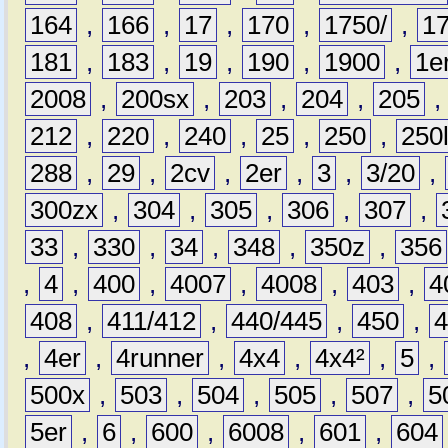
164
,
166
,
17
,
170
,
1750/
,
1
181
,
183
,
19
,
190
,
1900
,
1e
2008
,
200sx
,
203
,
204
,
205
212
,
220
,
240
,
25
,
250
,
250
288
,
29
,
2cv
,
2er
,
3
,
3/20
,
300zx
,
304
,
305
,
306
,
307
,
33
,
330
,
34
,
348
,
350z
,
356
,
4
,
400
,
4007
,
4008
,
403
,
4
408
,
411/412
,
440/445
,
450
,
,
4er
,
4runner
,
4x4
,
4x4²
,
5
,
500x
,
503
,
504
,
505
,
507
,
5
5er
,
6
,
600
,
6008
,
601
,
604