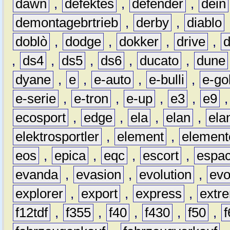
dawn
,
defektes
,
defender
,
dein
demontagebrtrieb
,
derby
,
diablo
doblò
,
dodge
,
dokker
,
drive
,
,
ds4
,
ds5
,
ds6
,
ducato
,
dune
dyane
,
e
,
e-auto
,
e-bulli
,
e-gol
e-serie
,
e-tron
,
e-up
,
e3
,
e9
ecosport
,
edge
,
ela
,
elan
,
ela
elektrosportler
,
element
,
element
eos
,
epica
,
eqc
,
escort
,
espa
evanda
,
evasion
,
evolution
,
ev
explorer
,
export
,
express
,
extr
f12tdf
,
f355
,
f40
,
f430
,
f50
,
f