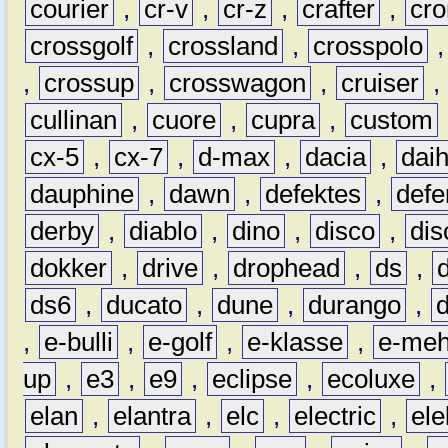
courier
,
cr-v
,
cr-z
,
crafter
,
cr
crossgolf
,
crossland
,
crosspolo
,
crossup
,
crosswagon
,
cruiser
,
cullinan
,
cuore
,
cupra
,
custom
cx-5
,
cx-7
,
d-max
,
dacia
,
dai
dauphine
,
dawn
,
defektes
,
defe
derby
,
diablo
,
dino
,
disco
,
dis
dokker
,
drive
,
drophead
,
ds
,
ds6
,
ducato
,
dune
,
durango
,
,
e-bulli
,
e-golf
,
e-klasse
,
e-meh
up
,
e3
,
e9
,
eclipse
,
ecoluxe
,
elan
,
elantra
,
elc
,
electric
,
ele