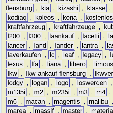
flensburg
,
kia
,
kizashi
,
klasse
,
kodiaq
,
koleos
,
kona
,
kostenlos
kraftfahrzeug
,
kraftfahrzeuge
,
kub
l200
,
l300
,
laankauf
,
lacetti
,
l
lancer
,
land
,
lander
,
lantra
,
la
laverkaufen
,
lc
,
leaf
,
legacy
,
lexus
,
lfa
,
liana
,
libero
,
limous
lkw
,
lkw-ankauf-flensburg
,
lkwver
lodgy
,
logan
,
logo
,
loswerden
m135i
,
m2
,
m235i
,
m3
,
m4
,
m6
,
macan
,
magentis
,
malibu
marea
,
massif
,
master
,
materi