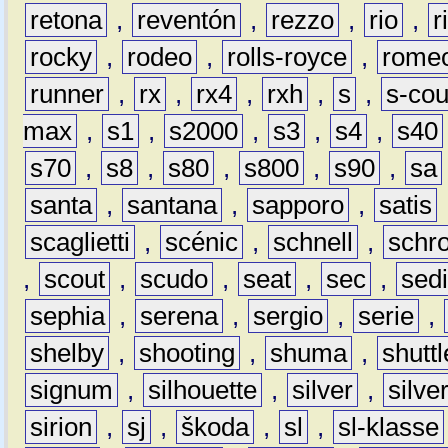
retona
,
reventón
,
rezzo
,
rio
,
r
rocky
,
rodeo
,
rolls-royce
,
rome
runner
,
rx
,
rx4
,
rxh
,
s
,
s-co
max
,
s1
,
s2000
,
s3
,
s4
,
s40
s70
,
s8
,
s80
,
s800
,
s90
,
sa
santa
,
santana
,
sapporo
,
satis
scaglietti
,
scénic
,
schnell
,
schro
,
scout
,
scudo
,
seat
,
sec
,
sedi
sephia
,
serena
,
sergio
,
serie
,
shelby
,
shooting
,
shuma
,
shuttl
signum
,
silhouette
,
silver
,
silve
sirion
,
sj
,
škoda
,
sl
,
sl-klasse