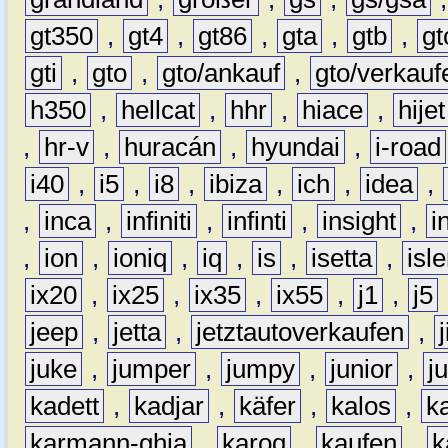
gt350
,
gt4
,
gt86
,
gta
,
gtb
,
gt
gti
,
gto
,
gto/ankauf
,
gto/verkauf
h350
,
hellcat
,
hhr
,
hiace
,
hijet
,
hr-v
,
huracán
,
hyundai
,
i-road
i40
,
i5
,
i8
,
ibiza
,
ich
,
idea
,
,
inca
,
infiniti
,
infinti
,
insight
,
i
,
ion
,
ioniq
,
iq
,
is
,
isetta
,
isl
ix20
,
ix25
,
ix35
,
ix55
,
j1
,
j5
jeep
,
jetta
,
jetztautoverkaufen
,
juke
,
jumper
,
jumpy
,
junior
,
j
kadett
,
kadjar
,
käfer
,
kalos
,
k
karmann-ghia
,
karoq
,
kaufen
,
k