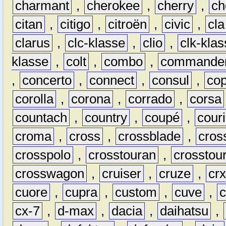
charmant
,
cherokee
,
cherry
,
ch
citan
,
citigo
,
citroën
,
civic
,
cla
clarus
,
clc-klasse
,
clio
,
clk-kla
klasse
,
colt
,
combo
,
commande
,
concerto
,
connect
,
consul
,
co
corolla
,
corona
,
corrado
,
corsa
countach
,
country
,
coupé
,
couri
croma
,
cross
,
crossblade
,
cros
crosspolo
,
crosstouran
,
crosstou
crosswagon
,
cruiser
,
cruze
,
cr
cuore
,
cupra
,
custom
,
cuve
,
cx-7
,
d-max
,
dacia
,
daihatsu
,