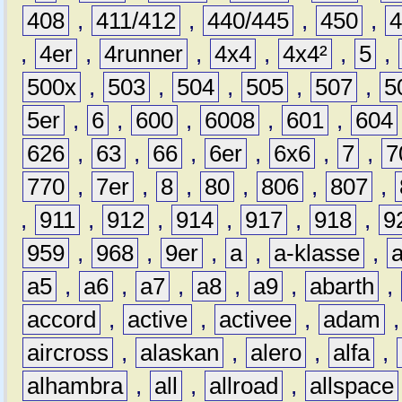
408
,
411/412
,
440/445
,
450
,
,
4er
,
4runner
,
4x4
,
4x4²
,
5
,
500x
,
503
,
504
,
505
,
507
,
5
5er
,
6
,
600
,
6008
,
601
,
604
626
,
63
,
66
,
6er
,
6x6
,
7
,
7
770
,
7er
,
8
,
80
,
806
,
807
,
,
911
,
912
,
914
,
917
,
918
,
9
959
,
968
,
9er
,
a
,
a-klasse
,
a5
,
a6
,
a7
,
a8
,
a9
,
abarth
,
accord
,
active
,
activee
,
adam
aircross
,
alaskan
,
alero
,
alfa
,
alhambra
,
all
,
allroad
,
allspace