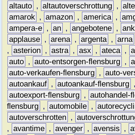
altauto
,
altautoverschrottung
,
alt
amarok
,
amazon
,
america
,
am
ampera-e
,
an
,
angebotene
,
ank
applause
,
arena
,
argenta
,
arna
,
asterion
,
astra
,
asx
,
ateca
,
a
auto
,
auto-entsorgen-flensburg
,
a
auto-verkaufen-flensburg
,
auto-ver
autoankauf
,
autoankauf-flensburg
autoexport-flensburg
,
autohandel-f
flensburg
,
automobile
,
autorecycl
autoverschrotten
,
autoverschrottun
,
avantime
,
avenger
,
avensis
,
a