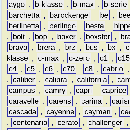
aygo
,
b-klasse
,
b-max
,
b-serie
barchetta
,
barockengel
,
be
,
be
berlinetta
,
berlingo
,
besta
,
bipp
,
bolt
,
bop
,
boxer
,
boxster
,
br
bravo
,
brera
,
brz
,
bus
,
bx
,
c
klasse
,
c-max
,
c-zero
,
c1
,
c15
c4
,
c5
,
c6
,
c70
,
c8
,
cabrio
,
caliber
,
calibra
,
california
,
cam
campus
,
camry
,
capri
,
caprice
caravelle
,
carens
,
carina
,
cari
cascada
,
cayenne
,
cayman
,
ce
,
centenario
,
cerato
,
challenger