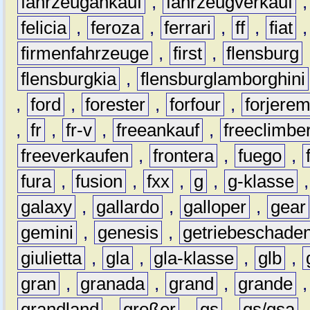
fahrzeugankauf
,
fahrzeugverkauf
felicia
,
feroza
,
ferrari
,
ff
,
fiat
firmenfahrzeuge
,
first
,
flensburg
flensburgkia
,
flensburglamborghini
,
ford
,
forester
,
forfour
,
forjere
,
fr
,
fr-v
,
freeankauf
,
freeclimbe
freeverkaufen
,
frontera
,
fuego
,
fura
,
fusion
,
fxx
,
g
,
g-klasse
galaxy
,
gallardo
,
galloper
,
gear
gemini
,
genesis
,
getriebeschade
giulietta
,
gla
,
gla-klasse
,
glb
,
gran
,
granada
,
grand
,
grande
grandland
,
großer
,
gs
,
gs/gsa