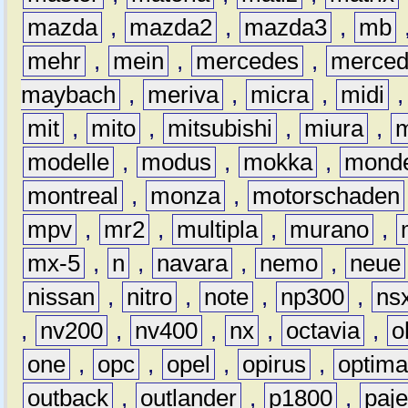
mazda
,
mazda2
,
mazda3
,
mb
mehr
,
mein
,
mercedes
,
merce
maybach
,
meriva
,
micra
,
midi
mit
,
mito
,
mitsubishi
,
miura
,
modelle
,
modus
,
mokka
,
mond
montreal
,
monza
,
motorschaden
mpv
,
mr2
,
multipla
,
murano
,
mx-5
,
n
,
navara
,
nemo
,
neue
nissan
,
nitro
,
note
,
np300
,
ns
,
nv200
,
nv400
,
nx
,
octavia
,
o
one
,
opc
,
opel
,
opirus
,
optim
outback
,
outlander
,
p1800
,
paje