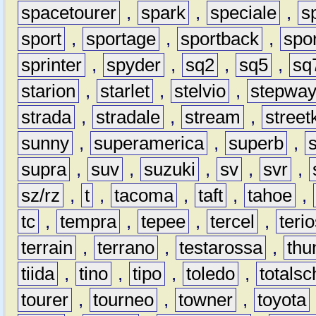
spacetourer
,
spark
,
speciale
,
s
sport
,
sportage
,
sportback
,
spo
sprinter
,
spyder
,
sq2
,
sq5
,
sq
starion
,
starlet
,
stelvio
,
stepwa
strada
,
stradale
,
stream
,
street
sunny
,
superamerica
,
superb
,
supra
,
suv
,
suzuki
,
sv
,
svr
,
sz/rz
,
t
,
tacoma
,
taft
,
tahoe
,
tc
,
tempra
,
tepee
,
tercel
,
teri
terrain
,
terrano
,
testarossa
,
thu
tiida
,
tino
,
tipo
,
toledo
,
totals
tourer
,
tourneo
,
towner
,
toyota