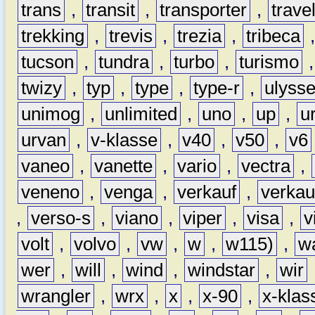
trans
,
transit
,
transporter
,
travel
trekking
,
trevis
,
trezia
,
tribeca
tucson
,
tundra
,
turbo
,
turismo
twizy
,
typ
,
type
,
type-r
,
ulyss
unimog
,
unlimited
,
uno
,
up
,
u
urvan
,
v-klasse
,
v40
,
v50
,
v6
vaneo
,
vanette
,
vario
,
vectra
,
veneno
,
venga
,
verkauf
,
verkau
,
verso-s
,
viano
,
viper
,
visa
,
v
volt
,
volvo
,
vw
,
w
,
w115)
,
w
wer
,
will
,
wind
,
windstar
,
wir
wrangler
,
wrx
,
x
,
x-90
,
x-klas