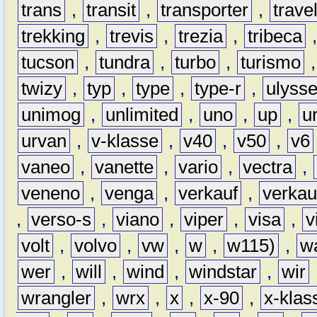
trans
,
transit
,
transporter
,
travel
trekking
,
trevis
,
trezia
,
tribeca
tucson
,
tundra
,
turbo
,
turismo
twizy
,
typ
,
type
,
type-r
,
ulyss
unimog
,
unlimited
,
uno
,
up
,
u
urvan
,
v-klasse
,
v40
,
v50
,
v6
vaneo
,
vanette
,
vario
,
vectra
,
veneno
,
venga
,
verkauf
,
verkau
,
verso-s
,
viano
,
viper
,
visa
,
v
volt
,
volvo
,
vw
,
w
,
w115)
,
w
wer
,
will
,
wind
,
windstar
,
wir
wrangler
,
wrx
,
x
,
x-90
,
x-klas