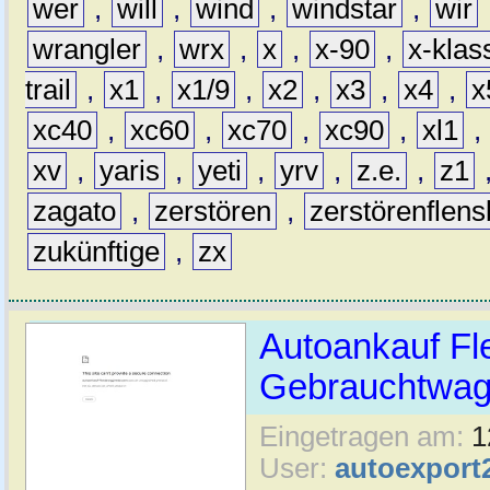
wer
,
will
,
wind
,
windstar
,
wir
wrangler
,
wrx
,
x
,
x-90
,
x-klas
trail
,
x1
,
x1/9
,
x2
,
x3
,
x4
,
x
xc40
,
xc60
,
xc70
,
xc90
,
xl1
,
xv
,
yaris
,
yeti
,
yrv
,
z.e.
,
z1
zagato
,
zerstören
,
zerstörenflen
zukünftige
,
zx
Autoankauf Fl
Gebrauchtwage
Eingetragen am:
1
User:
autoexport