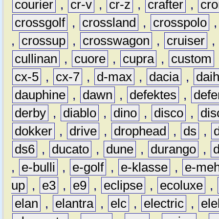
courier
,
cr-v
,
cr-z
,
crafter
,
cr
crossgolf
,
crossland
,
crosspolo
,
crossup
,
crosswagon
,
cruiser
,
cullinan
,
cuore
,
cupra
,
custom
cx-5
,
cx-7
,
d-max
,
dacia
,
dai
dauphine
,
dawn
,
defektes
,
defe
derby
,
diablo
,
dino
,
disco
,
dis
dokker
,
drive
,
drophead
,
ds
,
ds6
,
ducato
,
dune
,
durango
,
,
e-bulli
,
e-golf
,
e-klasse
,
e-meh
up
,
e3
,
e9
,
eclipse
,
ecoluxe
,
elan
,
elantra
,
elc
,
electric
,
ele