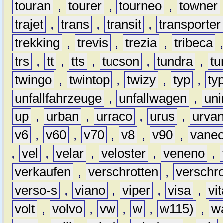
touran
,
tourer
,
tourneo
,
towner
trajet
,
trans
,
transit
,
transporter
trekking
,
trevis
,
trezia
,
tribeca
trs
,
tt
,
tts
,
tucson
,
tundra
,
tu
twingo
,
twintop
,
twizy
,
typ
,
ty
unfallfahrzeuge
,
unfallwagen
,
un
up
,
urban
,
urraco
,
urus
,
urva
v6
,
v60
,
v70
,
v8
,
v90
,
vane
,
vel
,
velar
,
veloster
,
veneno
,
verkaufen
,
verschrotten
,
verschro
verso-s
,
viano
,
viper
,
visa
,
vi
volt
,
volvo
,
vw
,
w
,
w115)
,
w