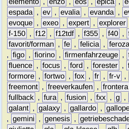
elemento
,
enzo
,
eos
,
epica
,
e
espada
,
ev
,
evalia
,
evanda
,
e
evoque
,
exeo
,
expert
,
explorer
f-150
,
f12
,
f12tdf
,
f355
,
f40
,
favorit/forman
,
fe
,
felicia
,
feroz
,
figo
,
fiorino
,
firmenfahrzeuge
,
fluence
,
focus
,
ford
,
forester
,
formore
,
fortwo
,
fox
,
fr
,
fr-v
,
freemont
,
freeverkaufen
,
frontera
fullback
,
fura
,
fusion
,
fxx
,
g
,
galant
,
galaxy
,
gallardo
,
gallop
,
gemini
,
genesis
,
getriebeschad