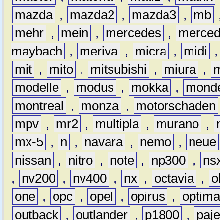
mazda
,
mazda2
,
mazda3
,
mb
mehr
,
mein
,
mercedes
,
merce
maybach
,
meriva
,
micra
,
midi
mit
,
mito
,
mitsubishi
,
miura
,
modelle
,
modus
,
mokka
,
mond
montreal
,
monza
,
motorschaden
mpv
,
mr2
,
multipla
,
murano
,
mx-5
,
n
,
navara
,
nemo
,
neue
nissan
,
nitro
,
note
,
np300
,
ns
,
nv200
,
nv400
,
nx
,
octavia
,
o
one
,
opc
,
opel
,
opirus
,
optim
outback
,
outlander
,
p1800
,
paje