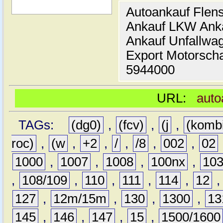
Autoankauf Flen
Ankauf LKW Ank
Ankauf Unfallwa
Export Motorsch
5944000
URL:
auto
TAGs:
(dg0)
,
(fcv)
,
(j
,
(komb
roc)
,
(w
,
+2
,
/
,
/8
,
002
,
02
1000
,
1007
,
1008
,
100nx
,
10
,
108/109
,
110
,
111
,
114
,
12
127
,
12m/15m
,
130
,
1300
,
13
145
,
146
,
147
,
15
,
1500/1600