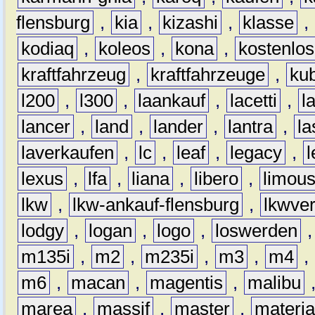
flensburg
,
kia
,
kizashi
,
klasse
,
kodiaq
,
koleos
,
kona
,
kostenlos
kraftfahrzeug
,
kraftfahrzeuge
,
kub
l200
,
l300
,
laankauf
,
lacetti
,
l
lancer
,
land
,
lander
,
lantra
,
la
laverkaufen
,
lc
,
leaf
,
legacy
,
lexus
,
lfa
,
liana
,
libero
,
limous
lkw
,
lkw-ankauf-flensburg
,
lkwver
lodgy
,
logan
,
logo
,
loswerden
m135i
,
m2
,
m235i
,
m3
,
m4
,
m6
,
macan
,
magentis
,
malibu
marea
,
massif
,
master
,
materi