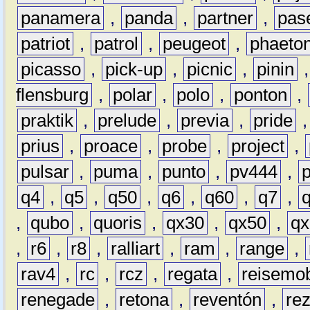
panamera
,
panda
,
partner
,
pas
patriot
,
patrol
,
peugeot
,
phaeto
picasso
,
pick-up
,
picnic
,
pinin
flensburg
,
polar
,
polo
,
ponton
,
praktik
,
prelude
,
previa
,
pride
prius
,
proace
,
probe
,
project
,
pulsar
,
puma
,
punto
,
pv444
,
q4
,
q5
,
q50
,
q6
,
q60
,
q7
,
,
qubo
,
quoris
,
qx30
,
qx50
,
qx
,
r6
,
r8
,
ralliart
,
ram
,
range
,
rav4
,
rc
,
rcz
,
regata
,
reisemob
renegade
,
retona
,
reventón
,
re