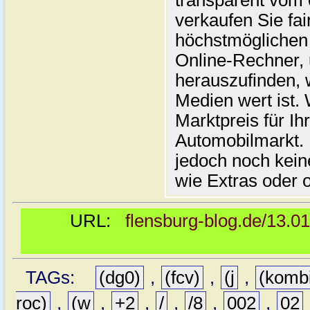
transparent vom 
verkaufen Sie fai
höchstmöglichen 
Online-Rechner,
herauszufinden, w
Medien wert ist. 
Marktpreis für I
Automobilmarkt. 
jedoch noch kein
wie Extras oder 
URL:
flensburg-blog.de/13.0
TAGs:
(dg0)
,
(fcv)
,
(j
,
(komb
roc)
,
(w
,
+2
,
/
,
/8
,
002
,
02