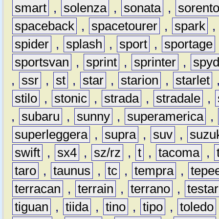
smart
,
solenza
,
sonata
,
sorent
spaceback
,
spacetourer
,
spark
spider
,
splash
,
sport
,
sportage
sportsvan
,
sprint
,
sprinter
,
spyd
,
ssr
,
st
,
star
,
starion
,
starlet
stilo
,
stonic
,
strada
,
stradale
,
,
subaru
,
sunny
,
superamerica
,
superleggera
,
supra
,
suv
,
suzu
swift
,
sx4
,
sz/rz
,
t
,
tacoma
,
taro
,
taunus
,
tc
,
tempra
,
tepe
terracan
,
terrain
,
terrano
,
testa
tiguan
,
tiida
,
tino
,
tipo
,
toledo