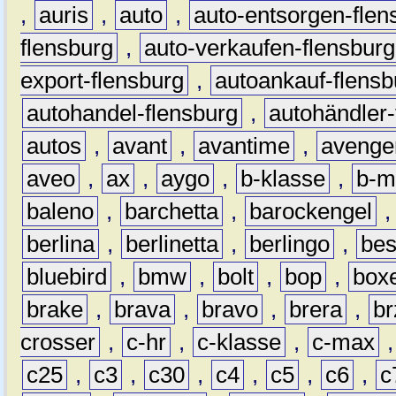
,
auris
,
auto
,
auto-entsorgen-flen
flensburg
,
auto-verkaufen-flensburg
export-flensburg
,
autoankauf-flensb
autohandel-flensburg
,
autohändler-
autos
,
avant
,
avantime
,
avenge
aveo
,
ax
,
aygo
,
b-klasse
,
b-m
baleno
,
barchetta
,
barockengel
berlina
,
berlinetta
,
berlingo
,
bes
bluebird
,
bmw
,
bolt
,
bop
,
box
brake
,
brava
,
bravo
,
brera
,
br
crosser
,
c-hr
,
c-klasse
,
c-max
c25
,
c3
,
c30
,
c4
,
c5
,
c6
,
c