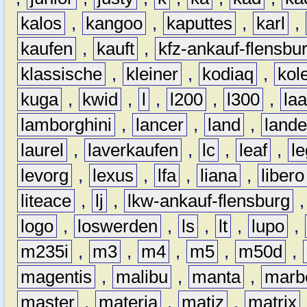
kalos
,
kangoo
,
kaputtes
,
karl
,
kaufen
,
kauft
,
kfz-ankauf-flensbu
klassische
,
kleiner
,
kodiaq
,
kol
kuga
,
kwid
,
l
,
l200
,
l300
,
la
lamborghini
,
lancer
,
land
,
lande
laurel
,
laverkaufen
,
lc
,
leaf
,
l
levorg
,
lexus
,
lfa
,
liana
,
libero
liteace
,
lj
,
lkw-ankauf-flensburg
logo
,
loswerden
,
ls
,
lt
,
lupo
,
m235i
,
m3
,
m4
,
m5
,
m50d
,
magentis
,
malibu
,
manta
,
marb
master
,
materia
,
matiz
,
matrix