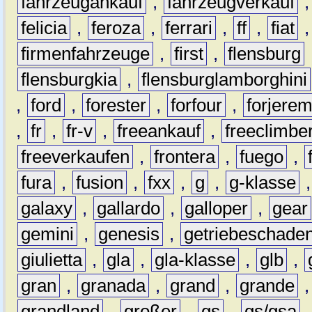
fahrzeugankauf
,
fahrzeugverkauf
felicia
,
feroza
,
ferrari
,
ff
,
fiat
firmenfahrzeuge
,
first
,
flensburg
flensburgkia
,
flensburglamborghini
,
ford
,
forester
,
forfour
,
forjere
,
fr
,
fr-v
,
freeankauf
,
freeclimbe
freeverkaufen
,
frontera
,
fuego
,
fura
,
fusion
,
fxx
,
g
,
g-klasse
galaxy
,
gallardo
,
galloper
,
gear
gemini
,
genesis
,
getriebeschade
giulietta
,
gla
,
gla-klasse
,
glb
,
gran
,
granada
,
grand
,
grande
grandland
,
großer
,
gs
,
gs/gsa