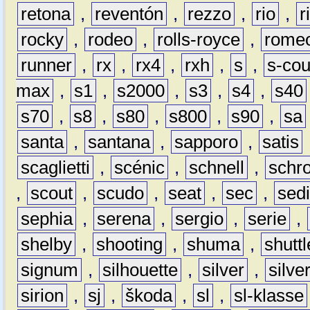
retona
,
reventón
,
rezzo
,
rio
,
r
rocky
,
rodeo
,
rolls-royce
,
rome
runner
,
rx
,
rx4
,
rxh
,
s
,
s-co
max
,
s1
,
s2000
,
s3
,
s4
,
s40
s70
,
s8
,
s80
,
s800
,
s90
,
sa
santa
,
santana
,
sapporo
,
satis
scaglietti
,
scénic
,
schnell
,
schro
,
scout
,
scudo
,
seat
,
sec
,
sedi
sephia
,
serena
,
sergio
,
serie
,
shelby
,
shooting
,
shuma
,
shuttl
signum
,
silhouette
,
silver
,
silve
sirion
,
sj
,
škoda
,
sl
,
sl-klasse