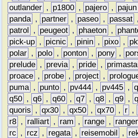
outlander
,
p1800
,
pajero
,
pajun
panda
,
partner
,
paseo
,
passat
patrol
,
peugeot
,
phaeton
,
phan
pick-up
,
picnic
,
pinin
,
pixo
,
p
polar
,
polo
,
ponton
,
pony
,
por
prelude
,
previa
,
pride
,
primasta
proace
,
probe
,
project
,
prologu
puma
,
punto
,
pv444
,
pv445
,
q50
,
q6
,
q60
,
q7
,
q8
,
q9
,
quoris
,
qx30
,
qx50
,
qx70
,
r
,
r8
,
ralliart
,
ram
,
range
,
range
rc
,
rcz
,
regata
,
reisemobil
,
re