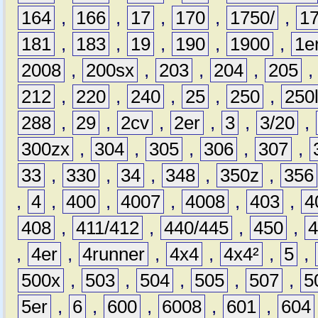
164
,
166
,
17
,
170
,
1750/
,
1
181
,
183
,
19
,
190
,
1900
,
1e
2008
,
200sx
,
203
,
204
,
205
212
,
220
,
240
,
25
,
250
,
250
288
,
29
,
2cv
,
2er
,
3
,
3/20
,
300zx
,
304
,
305
,
306
,
307
,
33
,
330
,
34
,
348
,
350z
,
356
,
4
,
400
,
4007
,
4008
,
403
,
4
408
,
411/412
,
440/445
,
450
,
,
4er
,
4runner
,
4x4
,
4x4²
,
5
,
500x
,
503
,
504
,
505
,
507
,
5
5er
,
6
,
600
,
6008
,
601
,
604