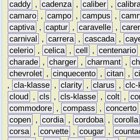
caddy
,
cadenza
,
caliber
,
calibr
camaro
,
campo
,
campus
,
camr
captiva
,
captur
,
caravelle
,
care
carnival
,
carrera
,
cascada
,
cay
celerio
,
celica
,
cell
,
centenario
charade
,
charger
,
charmant
,
ch
chevrolet
,
cinquecento
,
citan
,
c
,
cla-klasse
,
clarity
,
clarus
,
clc-
cloud
,
cls
,
cls-klasse
,
colt
,
c
commodore
,
compass
,
concerto
copen
,
cordia
,
cordoba
,
corolla
corsa
,
corvette
,
cougar
,
counta