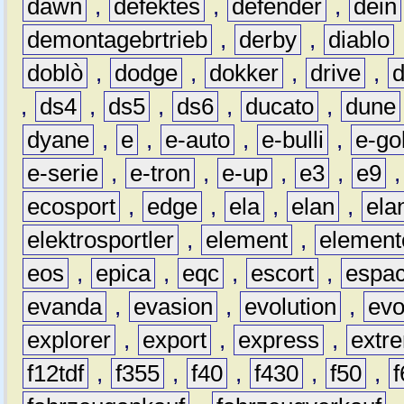
dawn
,
defektes
,
defender
,
dein
demontagebrtrieb
,
derby
,
diablo
doblò
,
dodge
,
dokker
,
drive
,
,
ds4
,
ds5
,
ds6
,
ducato
,
dune
dyane
,
e
,
e-auto
,
e-bulli
,
e-gol
e-serie
,
e-tron
,
e-up
,
e3
,
e9
ecosport
,
edge
,
ela
,
elan
,
ela
elektrosportler
,
element
,
element
eos
,
epica
,
eqc
,
escort
,
espa
evanda
,
evasion
,
evolution
,
ev
explorer
,
export
,
express
,
extr
f12tdf
,
f355
,
f40
,
f430
,
f50
,
f