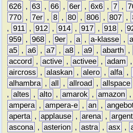
626
,
63
,
66
,
6er
,
6x6
,
7
,
7
770
,
7er
,
8
,
80
,
806
,
807
,
,
911
,
912
,
914
,
917
,
918
,
9
959
,
968
,
9er
,
a
,
a-klasse
,
a5
,
a6
,
a7
,
a8
,
a9
,
abarth
,
accord
,
active
,
activee
,
adam
aircross
,
alaskan
,
alero
,
alfa
,
alhambra
,
all
,
allroad
,
allspace
,
altes
,
alto
,
amarok
,
amazon
ampera
,
ampera-e
,
an
,
angebo
aperta
,
applause
,
arena
,
argen
ascona
,
asterion
,
astra
,
asx
,