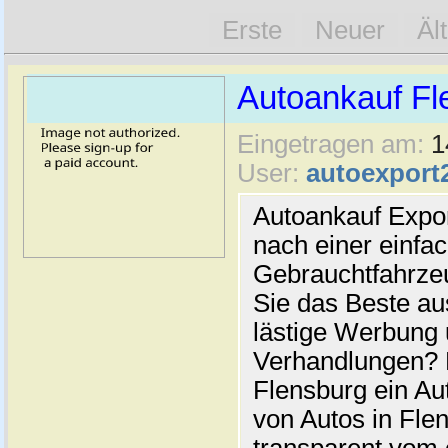
Erste
Neuer
Äl
Autoankauf Fl
Eingetragen am:
1
User:
autoexport
Autoankauf Expo
nach einer einfac
Gebrauchtfahrze
Sie das Beste au
lästige Werbung
Verhandlungen? 
Flensburg ein Au
von Autos in Flen