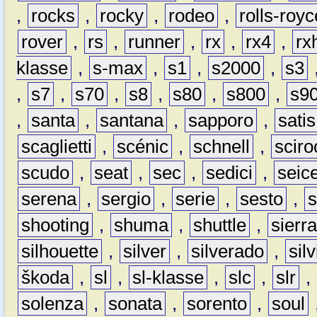
,
rocks
,
rocky
,
rodeo
,
rolls-royc
rover
,
rs
,
runner
,
rx
,
rx4
,
rx
klasse
,
s-max
,
s1
,
s2000
,
s3
,
s7
,
s70
,
s8
,
s80
,
s800
,
s9
,
santa
,
santana
,
sapporo
,
satis
scaglietti
,
scénic
,
schnell
,
sciro
scudo
,
seat
,
sec
,
sedici
,
seic
serena
,
sergio
,
serie
,
sesto
,
shooting
,
shuma
,
shuttle
,
sierr
silhouette
,
silver
,
silverado
,
silv
škoda
,
sl
,
sl-klasse
,
slc
,
slr
,
solenza
,
sonata
,
sorento
,
soul