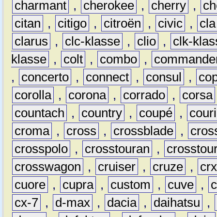
charmant
,
cherokee
,
cherry
,
ch
citan
,
citigo
,
citroën
,
civic
,
cla
clarus
,
clc-klasse
,
clio
,
clk-kla
klasse
,
colt
,
combo
,
commande
,
concerto
,
connect
,
consul
,
co
corolla
,
corona
,
corrado
,
corsa
countach
,
country
,
coupé
,
couri
croma
,
cross
,
crossblade
,
cros
crosspolo
,
crosstouran
,
crosstou
crosswagon
,
cruiser
,
cruze
,
cr
cuore
,
cupra
,
custom
,
cuve
,
cx-7
,
d-max
,
dacia
,
daihatsu
,