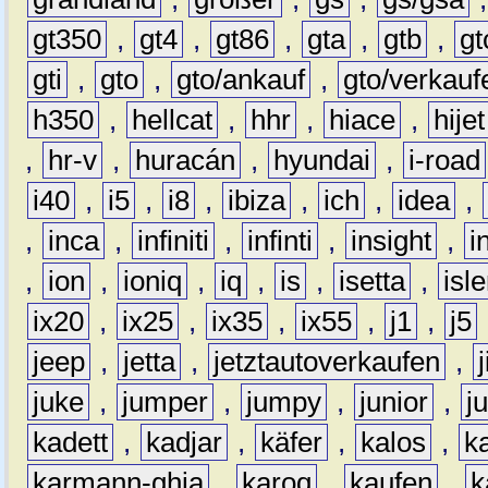
gt350
,
gt4
,
gt86
,
gta
,
gtb
,
gt
gti
,
gto
,
gto/ankauf
,
gto/verkauf
h350
,
hellcat
,
hhr
,
hiace
,
hijet
,
hr-v
,
huracán
,
hyundai
,
i-road
i40
,
i5
,
i8
,
ibiza
,
ich
,
idea
,
,
inca
,
infiniti
,
infinti
,
insight
,
i
,
ion
,
ioniq
,
iq
,
is
,
isetta
,
isl
ix20
,
ix25
,
ix35
,
ix55
,
j1
,
j5
jeep
,
jetta
,
jetztautoverkaufen
,
juke
,
jumper
,
jumpy
,
junior
,
j
kadett
,
kadjar
,
käfer
,
kalos
,
k
karmann-ghia
,
karoq
,
kaufen
,
k