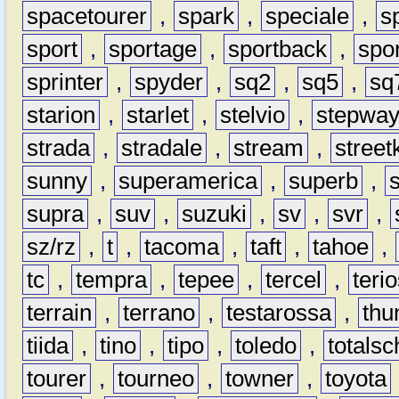
spacetourer
,
spark
,
speciale
,
s
sport
,
sportage
,
sportback
,
spo
sprinter
,
spyder
,
sq2
,
sq5
,
sq
starion
,
starlet
,
stelvio
,
stepwa
strada
,
stradale
,
stream
,
street
sunny
,
superamerica
,
superb
,
supra
,
suv
,
suzuki
,
sv
,
svr
,
sz/rz
,
t
,
tacoma
,
taft
,
tahoe
,
tc
,
tempra
,
tepee
,
tercel
,
teri
terrain
,
terrano
,
testarossa
,
thu
tiida
,
tino
,
tipo
,
toledo
,
totals
tourer
,
tourneo
,
towner
,
toyota