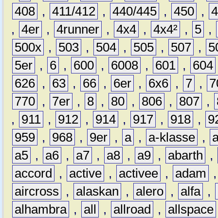
408
,
411/412
,
440/445
,
450
,
,
4er
,
4runner
,
4x4
,
4x4²
,
5
,
500x
,
503
,
504
,
505
,
507
,
5
5er
,
6
,
600
,
6008
,
601
,
604
626
,
63
,
66
,
6er
,
6x6
,
7
,
7
770
,
7er
,
8
,
80
,
806
,
807
,
,
911
,
912
,
914
,
917
,
918
,
9
959
,
968
,
9er
,
a
,
a-klasse
,
a5
,
a6
,
a7
,
a8
,
a9
,
abarth
,
accord
,
active
,
activee
,
adam
aircross
,
alaskan
,
alero
,
alfa
,
alhambra
,
all
,
allroad
,
allspace