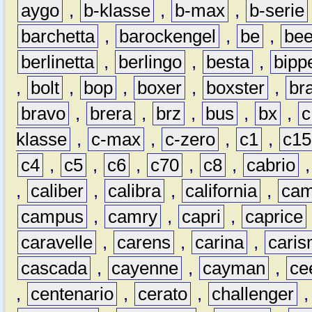
aygo
,
b-klasse
,
b-max
,
b-serie
barchetta
,
barockengel
,
be
,
be
berlinetta
,
berlingo
,
besta
,
bipp
,
bolt
,
bop
,
boxer
,
boxster
,
br
bravo
,
brera
,
brz
,
bus
,
bx
,
c
klasse
,
c-max
,
c-zero
,
c1
,
c15
c4
,
c5
,
c6
,
c70
,
c8
,
cabrio
,
caliber
,
calibra
,
california
,
cam
campus
,
camry
,
capri
,
caprice
caravelle
,
carens
,
carina
,
cari
cascada
,
cayenne
,
cayman
,
ce
,
centenario
,
cerato
,
challenger