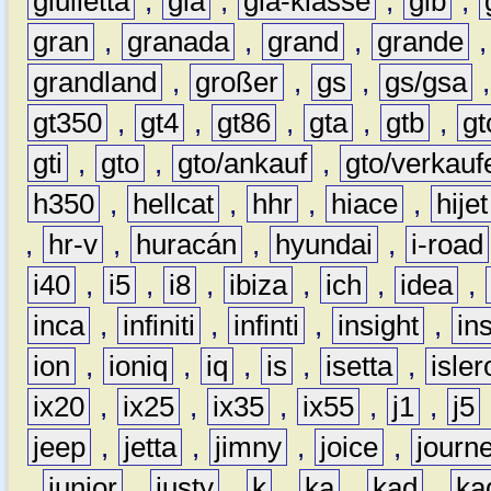
giulietta
,
gla
,
gla-klasse
,
glb
,
gran
,
granada
,
grand
,
grande
grandland
,
großer
,
gs
,
gs/gsa
gt350
,
gt4
,
gt86
,
gta
,
gtb
,
gt
gti
,
gto
,
gto/ankauf
,
gto/verkauf
h350
,
hellcat
,
hhr
,
hiace
,
hijet
,
hr-v
,
huracán
,
hyundai
,
i-road
i40
,
i5
,
i8
,
ibiza
,
ich
,
idea
,
inca
,
infiniti
,
infinti
,
insight
,
in
ion
,
ioniq
,
iq
,
is
,
isetta
,
isler
ix20
,
ix25
,
ix35
,
ix55
,
j1
,
j5
jeep
,
jetta
,
jimny
,
joice
,
journ
,
junior
,
justy
,
k
,
ka
,
kad
,
ka