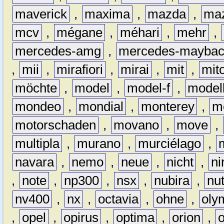
maverick
,
maxima
,
mazda
,
ma
mcv
,
mégane
,
méhari
,
mehr
,
mercedes-amg
,
mercedes-mayba
,
mii
,
mirafiori
,
mirai
,
mit
,
mit
möchte
,
model
,
model-f
,
model
mondeo
,
mondial
,
monterey
,
m
motorschaden
,
movano
,
move
,
multipla
,
murano
,
murciélago
,
navara
,
nemo
,
neue
,
nicht
,
ni
,
note
,
np300
,
nsx
,
nubira
,
nu
nv400
,
nx
,
octavia
,
ohne
,
oly
,
opel
,
opirus
,
optima
,
orion
,