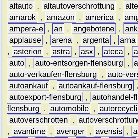
altauto
,
altautoverschrottung
,
alt
amarok
,
amazon
,
america
,
am
ampera-e
,
an
,
angebotene
,
ank
applause
,
arena
,
argenta
,
arna
,
asterion
,
astra
,
asx
,
ateca
,
a
auto
,
auto-entsorgen-flensburg
,
a
auto-verkaufen-flensburg
,
auto-ver
autoankauf
,
autoankauf-flensburg
autoexport-flensburg
,
autohandel-f
flensburg
,
automobile
,
autorecycl
autoverschrotten
,
autoverschrottun
,
avantime
,
avenger
,
avensis
,
a