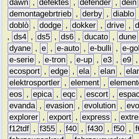
dawn
,
defektes
,
defender
,
dein
demontagebrtrieb
,
derby
,
diablo
doblò
,
dodge
,
dokker
,
drive
,
,
ds4
,
ds5
,
ds6
,
ducato
,
dune
dyane
,
e
,
e-auto
,
e-bulli
,
e-gol
e-serie
,
e-tron
,
e-up
,
e3
,
e9
ecosport
,
edge
,
ela
,
elan
,
ela
elektrosportler
,
element
,
element
eos
,
epica
,
eqc
,
escort
,
espa
evanda
,
evasion
,
evolution
,
ev
explorer
,
export
,
express
,
extr
f12tdf
,
f355
,
f40
,
f430
,
f50
,
f