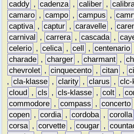
caddy
,
cadenza
,
caliber
,
calibr
camaro
,
campo
,
campus
,
camr
captiva
,
captur
,
caravelle
,
care
carnival
,
carrera
,
cascada
,
cay
celerio
,
celica
,
cell
,
centenario
charade
,
charger
,
charmant
,
ch
chevrolet
,
cinquecento
,
citan
,
c
,
cla-klasse
,
clarity
,
clarus
,
clc-
cloud
,
cls
,
cls-klasse
,
colt
,
c
commodore
,
compass
,
concerto
copen
,
cordia
,
cordoba
,
corolla
corsa
,
corvette
,
cougar
,
counta