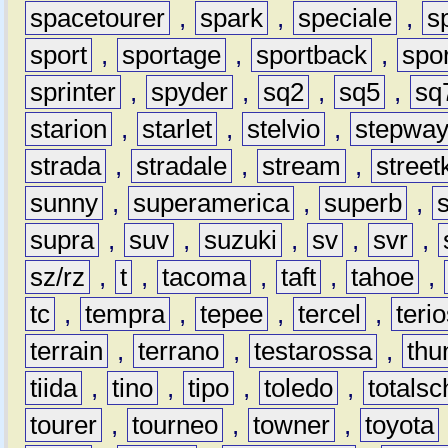
spacetourer
,
spark
,
speciale
,
s
sport
,
sportage
,
sportback
,
spo
sprinter
,
spyder
,
sq2
,
sq5
,
sq
starion
,
starlet
,
stelvio
,
stepwa
strada
,
stradale
,
stream
,
street
sunny
,
superamerica
,
superb
,
supra
,
suv
,
suzuki
,
sv
,
svr
,
sz/rz
,
t
,
tacoma
,
taft
,
tahoe
,
tc
,
tempra
,
tepee
,
tercel
,
teri
terrain
,
terrano
,
testarossa
,
thu
tiida
,
tino
,
tipo
,
toledo
,
totals
tourer
,
tourneo
,
towner
,
toyota