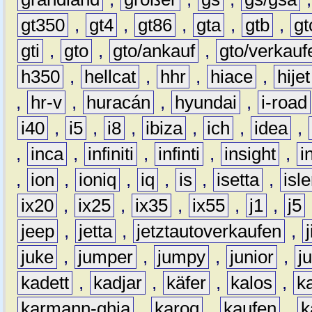
gt350
,
gt4
,
gt86
,
gta
,
gtb
,
gt
gti
,
gto
,
gto/ankauf
,
gto/verkauf
h350
,
hellcat
,
hhr
,
hiace
,
hijet
,
hr-v
,
huracán
,
hyundai
,
i-road
i40
,
i5
,
i8
,
ibiza
,
ich
,
idea
,
,
inca
,
infiniti
,
infinti
,
insight
,
i
,
ion
,
ioniq
,
iq
,
is
,
isetta
,
isl
ix20
,
ix25
,
ix35
,
ix55
,
j1
,
j5
jeep
,
jetta
,
jetztautoverkaufen
,
juke
,
jumper
,
jumpy
,
junior
,
j
kadett
,
kadjar
,
käfer
,
kalos
,
k
karmann-ghia
,
karoq
,
kaufen
,
k