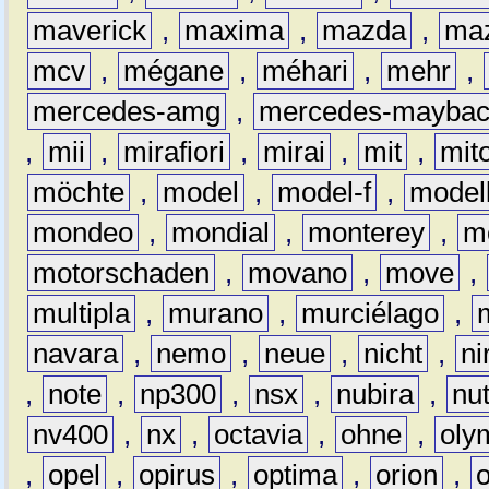
maverick
,
maxima
,
mazda
,
ma
mcv
,
mégane
,
méhari
,
mehr
,
mercedes-amg
,
mercedes-mayba
,
mii
,
mirafiori
,
mirai
,
mit
,
mit
möchte
,
model
,
model-f
,
model
mondeo
,
mondial
,
monterey
,
m
motorschaden
,
movano
,
move
,
multipla
,
murano
,
murciélago
,
navara
,
nemo
,
neue
,
nicht
,
ni
,
note
,
np300
,
nsx
,
nubira
,
nu
nv400
,
nx
,
octavia
,
ohne
,
oly
,
opel
,
opirus
,
optima
,
orion
,