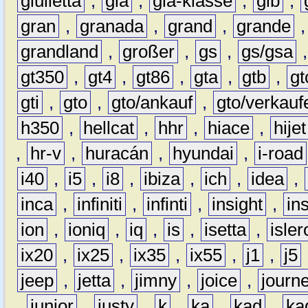
giulietta
,
gla
,
gla-klasse
,
glb
,
gran
,
granada
,
grand
,
grande
grandland
,
großer
,
gs
,
gs/gsa
gt350
,
gt4
,
gt86
,
gta
,
gtb
,
gt
gti
,
gto
,
gto/ankauf
,
gto/verkauf
h350
,
hellcat
,
hhr
,
hiace
,
hijet
,
hr-v
,
huracán
,
hyundai
,
i-road
i40
,
i5
,
i8
,
ibiza
,
ich
,
idea
,
inca
,
infiniti
,
infinti
,
insight
,
in
ion
,
ioniq
,
iq
,
is
,
isetta
,
isler
ix20
,
ix25
,
ix35
,
ix55
,
j1
,
j5
jeep
,
jetta
,
jimny
,
joice
,
journ
,
junior
,
justy
,
k
,
ka
,
kad
,
ka