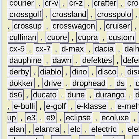
courier
,
cr-v
,
cr-z
,
crafter
,
cr
crossgolf
,
crossland
,
crosspolo
,
crossup
,
crosswagon
,
cruiser
,
cullinan
,
cuore
,
cupra
,
custom
cx-5
,
cx-7
,
d-max
,
dacia
,
dai
dauphine
,
dawn
,
defektes
,
defe
derby
,
diablo
,
dino
,
disco
,
dis
dokker
,
drive
,
drophead
,
ds
,
ds6
,
ducato
,
dune
,
durango
,
,
e-bulli
,
e-golf
,
e-klasse
,
e-meh
up
,
e3
,
e9
,
eclipse
,
ecoluxe
,
elan
,
elantra
,
elc
,
electric
,
ele