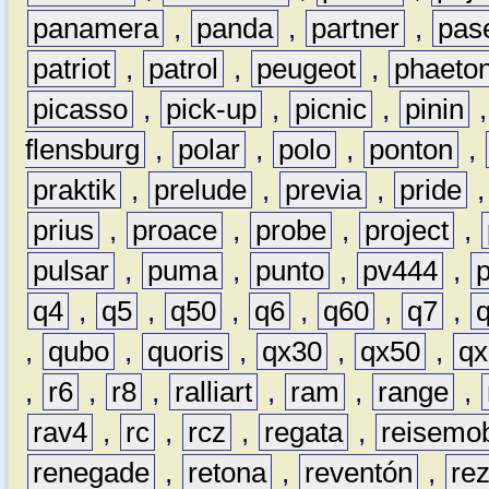
panamera
,
panda
,
partner
,
pas
patriot
,
patrol
,
peugeot
,
phaeto
picasso
,
pick-up
,
picnic
,
pinin
flensburg
,
polar
,
polo
,
ponton
,
praktik
,
prelude
,
previa
,
pride
prius
,
proace
,
probe
,
project
,
pulsar
,
puma
,
punto
,
pv444
,
q4
,
q5
,
q50
,
q6
,
q60
,
q7
,
,
qubo
,
quoris
,
qx30
,
qx50
,
qx
,
r6
,
r8
,
ralliart
,
ram
,
range
,
rav4
,
rc
,
rcz
,
regata
,
reisemob
renegade
,
retona
,
reventón
,
re