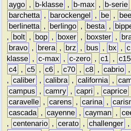
aygo
,
b-klasse
,
b-max
,
b-serie
barchetta
,
barockengel
,
be
,
be
berlinetta
,
berlingo
,
besta
,
bipp
,
bolt
,
bop
,
boxer
,
boxster
,
br
bravo
,
brera
,
brz
,
bus
,
bx
,
c
klasse
,
c-max
,
c-zero
,
c1
,
c15
c4
,
c5
,
c6
,
c70
,
c8
,
cabrio
,
caliber
,
calibra
,
california
,
cam
campus
,
camry
,
capri
,
caprice
caravelle
,
carens
,
carina
,
cari
cascada
,
cayenne
,
cayman
,
ce
,
centenario
,
cerato
,
challenger