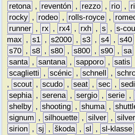
retona
,
reventón
,
rezzo
,
rio
,
r
rocky
,
rodeo
,
rolls-royce
,
rome
runner
,
rx
,
rx4
,
rxh
,
s
,
s-co
max
,
s1
,
s2000
,
s3
,
s4
,
s40
s70
,
s8
,
s80
,
s800
,
s90
,
sa
santa
,
santana
,
sapporo
,
satis
scaglietti
,
scénic
,
schnell
,
schro
,
scout
,
scudo
,
seat
,
sec
,
sedi
sephia
,
serena
,
sergio
,
serie
,
shelby
,
shooting
,
shuma
,
shuttl
signum
,
silhouette
,
silver
,
silve
sirion
,
sj
,
škoda
,
sl
,
sl-klasse