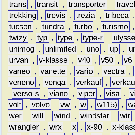
trans
,
transit
,
transporter
,
travel
trekking
,
trevis
,
trezia
,
tribeca
tucson
,
tundra
,
turbo
,
turismo
twizy
,
typ
,
type
,
type-r
,
ulyss
unimog
,
unlimited
,
uno
,
up
,
u
urvan
,
v-klasse
,
v40
,
v50
,
v6
vaneo
,
vanette
,
vario
,
vectra
,
veneno
,
venga
,
verkauf
,
verkau
,
verso-s
,
viano
,
viper
,
visa
,
v
volt
,
volvo
,
vw
,
w
,
w115)
,
w
wer
,
will
,
wind
,
windstar
,
wir
wrangler
,
wrx
,
x
,
x-90
,
x-klas