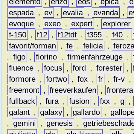
elemento
,
enzo
,
eos
,
epica
,
e
espada
,
ev
,
evalia
,
evanda
,
e
evoque
,
exeo
,
expert
,
explorer
f-150
,
f12
,
f12tdf
,
f355
,
f40
,
favorit/forman
,
fe
,
felicia
,
feroz
,
figo
,
fiorino
,
firmenfahrzeuge
,
fluence
,
focus
,
ford
,
forester
,
formore
,
fortwo
,
fox
,
fr
,
fr-v
,
freemont
,
freeverkaufen
,
frontera
fullback
,
fura
,
fusion
,
fxx
,
g
,
galant
,
galaxy
,
gallardo
,
gallop
,
gemini
,
genesis
,
getriebeschad