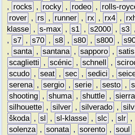
,
rocks
,
rocky
,
rodeo
,
rolls-royc
rover
,
rs
,
runner
,
rx
,
rx4
,
rx
klasse
,
s-max
,
s1
,
s2000
,
s3
,
s7
,
s70
,
s8
,
s80
,
s800
,
s9
,
santa
,
santana
,
sapporo
,
satis
scaglietti
,
scénic
,
schnell
,
sciro
scudo
,
seat
,
sec
,
sedici
,
seic
serena
,
sergio
,
serie
,
sesto
,
shooting
,
shuma
,
shuttle
,
sierr
silhouette
,
silver
,
silverado
,
silv
škoda
,
sl
,
sl-klasse
,
slc
,
slr
,
solenza
,
sonata
,
sorento
,
soul