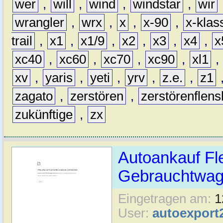
wer
,
will
,
wind
,
windstar
,
wir
wrangler
,
wrx
,
x
,
x-90
,
x-klas
trail
,
x1
,
x1/9
,
x2
,
x3
,
x4
,
x
xc40
,
xc60
,
xc70
,
xc90
,
xl1
,
xv
,
yaris
,
yeti
,
yrv
,
z.e.
,
z1
zagato
,
zerstören
,
zerstörenflen
zukünftige
,
zx
Autoankauf Fl
Gebrauchtwage
Eingetragen am:
1
User:
autoexport