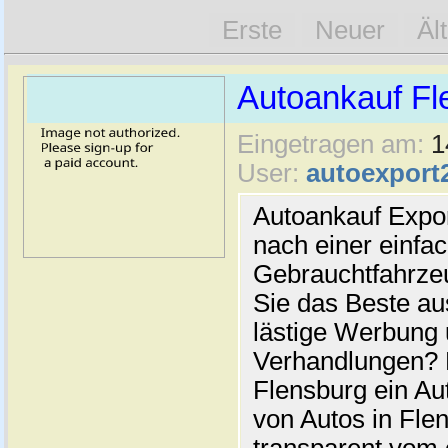
Erste
Neuer
Äl
Autoankauf Fl
Eingetragen am:
1
User:
autoexport
Autoankauf Expo
nach einer einfac
Gebrauchtfahrze
Sie das Beste au
lästige Werbung
Verhandlungen? 
Flensburg ein Au
von Autos in Flen