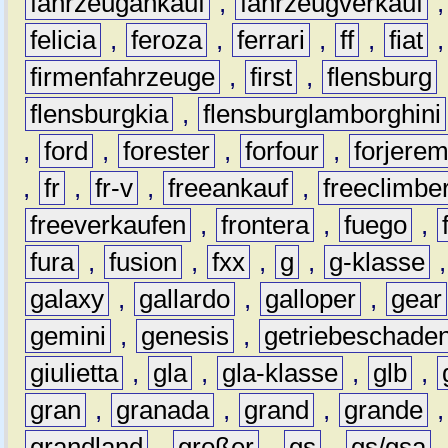
fahrzeugankauf
,
fahrzeugverkauf
felicia
,
feroza
,
ferrari
,
ff
,
fiat
firmenfahrzeuge
,
first
,
flensburg
flensburgkia
,
flensburglamborghini
,
ford
,
forester
,
forfour
,
forjere
,
fr
,
fr-v
,
freeankauf
,
freeclimbe
freeverkaufen
,
frontera
,
fuego
,
fura
,
fusion
,
fxx
,
g
,
g-klasse
galaxy
,
gallardo
,
galloper
,
gear
gemini
,
genesis
,
getriebeschade
giulietta
,
gla
,
gla-klasse
,
glb
,
gran
,
granada
,
grand
,
grande
grandland
,
großer
,
gs
,
gs/gsa