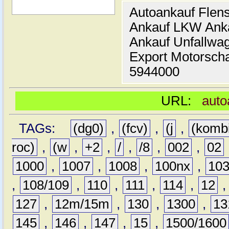
Autoankauf Flen
Ankauf LKW Ank
Ankauf Unfallwa
Export Motorsch
5944000
URL:
auto
TAGs:
(dg0)
,
(fcv)
,
(j
,
(komb
roc)
,
(w
,
+2
,
/
,
/8
,
002
,
02
1000
,
1007
,
1008
,
100nx
,
10
,
108/109
,
110
,
111
,
114
,
12
127
,
12m/15m
,
130
,
1300
,
13
145
,
146
,
147
,
15
,
1500/1600