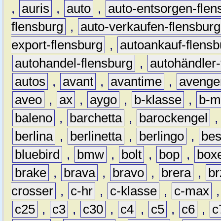
,
auris
,
auto
,
auto-entsorgen-flen
flensburg
,
auto-verkaufen-flensburg
export-flensburg
,
autoankauf-flensb
autohandel-flensburg
,
autohändler-
autos
,
avant
,
avantime
,
avenge
aveo
,
ax
,
aygo
,
b-klasse
,
b-m
baleno
,
barchetta
,
barockengel
berlina
,
berlinetta
,
berlingo
,
bes
bluebird
,
bmw
,
bolt
,
bop
,
box
brake
,
brava
,
bravo
,
brera
,
br
crosser
,
c-hr
,
c-klasse
,
c-max
c25
,
c3
,
c30
,
c4
,
c5
,
c6
,
c