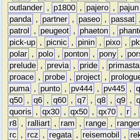
outlander
,
p1800
,
pajero
,
pajun
panda
,
partner
,
paseo
,
passat
patrol
,
peugeot
,
phaeton
,
phan
pick-up
,
picnic
,
pinin
,
pixo
,
p
polar
,
polo
,
ponton
,
pony
,
por
prelude
,
previa
,
pride
,
primasta
proace
,
probe
,
project
,
prologu
puma
,
punto
,
pv444
,
pv445
,
q50
,
q6
,
q60
,
q7
,
q8
,
q9
,
quoris
,
qx30
,
qx50
,
qx70
,
r
,
r8
,
ralliart
,
ram
,
range
,
range
rc
,
rcz
,
regata
,
reisemobil
,
re