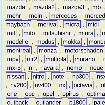
mazda
,
mazda2
,
mazda3
,
mb
mehr
,
mein
,
mercedes
,
merce
maybach
,
meriva
,
micra
,
midi
mit
,
mito
,
mitsubishi
,
miura
,
modelle
,
modus
,
mokka
,
mond
montreal
,
monza
,
motorschaden
mpv
,
mr2
,
multipla
,
murano
,
mx-5
,
n
,
navara
,
nemo
,
neue
nissan
,
nitro
,
note
,
np300
,
ns
,
nv200
,
nv400
,
nx
,
octavia
,
o
one
,
opc
,
opel
,
opirus
,
optim
outback
,
outlander
,
p1800
,
paje