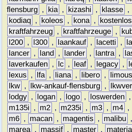
flensburg
,
kia
,
kizashi
,
klasse
,
kodiaq
,
koleos
,
kona
,
kostenlos
kraftfahrzeug
,
kraftfahrzeuge
,
kub
l200
,
l300
,
laankauf
,
lacetti
,
l
lancer
,
land
,
lander
,
lantra
,
la
laverkaufen
,
lc
,
leaf
,
legacy
,
lexus
,
lfa
,
liana
,
libero
,
limous
lkw
,
lkw-ankauf-flensburg
,
lkwver
lodgy
,
logan
,
logo
,
loswerden
m135i
,
m2
,
m235i
,
m3
,
m4
,
m6
,
macan
,
magentis
,
malibu
marea
,
massif
,
master
,
materi