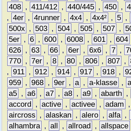
408
,
411/412
,
440/445
,
450
,
,
4er
,
4runner
,
4x4
,
4x4²
,
5
,
500x
,
503
,
504
,
505
,
507
,
5
5er
,
6
,
600
,
6008
,
601
,
604
626
,
63
,
66
,
6er
,
6x6
,
7
,
7
770
,
7er
,
8
,
80
,
806
,
807
,
,
911
,
912
,
914
,
917
,
918
,
9
959
,
968
,
9er
,
a
,
a-klasse
,
a5
,
a6
,
a7
,
a8
,
a9
,
abarth
,
accord
,
active
,
activee
,
adam
aircross
,
alaskan
,
alero
,
alfa
,
alhambra
,
all
,
allroad
,
allspace