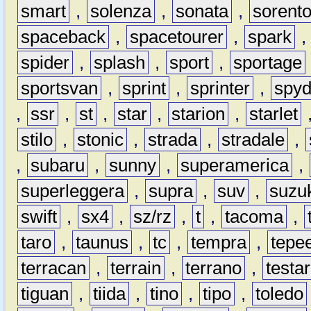
smart
,
solenza
,
sonata
,
sorent
spaceback
,
spacetourer
,
spark
spider
,
splash
,
sport
,
sportage
sportsvan
,
sprint
,
sprinter
,
spyd
,
ssr
,
st
,
star
,
starion
,
starlet
stilo
,
stonic
,
strada
,
stradale
,
,
subaru
,
sunny
,
superamerica
,
superleggera
,
supra
,
suv
,
suzu
swift
,
sx4
,
sz/rz
,
t
,
tacoma
,
taro
,
taunus
,
tc
,
tempra
,
tepe
terracan
,
terrain
,
terrano
,
testa
tiguan
,
tiida
,
tino
,
tipo
,
toledo