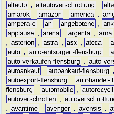
altauto
,
altautoverschrottung
,
alt
amarok
,
amazon
,
america
,
am
ampera-e
,
an
,
angebotene
,
ank
applause
,
arena
,
argenta
,
arna
,
asterion
,
astra
,
asx
,
ateca
,
a
auto
,
auto-entsorgen-flensburg
,
a
auto-verkaufen-flensburg
,
auto-ver
autoankauf
,
autoankauf-flensburg
autoexport-flensburg
,
autohandel-f
flensburg
,
automobile
,
autorecycl
autoverschrotten
,
autoverschrottun
,
avantime
,
avenger
,
avensis
,
a