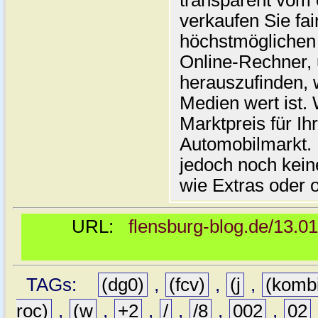
transparent vom 
verkaufen Sie fai
höchstmöglichen 
Online-Rechner,
herauszufinden, w
Medien wert ist. 
Marktpreis für I
Automobilmarkt. 
jedoch noch kein
wie Extras oder 
URL:
flensburg-blog.de/13.0
TAGs:
(dg0)
,
(fcv)
,
(j
,
(komb
roc)
,
(w
,
+2
,
/
,
/8
,
002
,
02