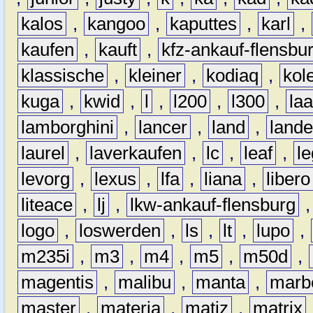
kalos
,
kangoo
,
kaputtes
,
karl
,
kaufen
,
kauft
,
kfz-ankauf-flensbu
klassische
,
kleiner
,
kodiaq
,
kol
kuga
,
kwid
,
l
,
l200
,
l300
,
la
lamborghini
,
lancer
,
land
,
lande
laurel
,
laverkaufen
,
lc
,
leaf
,
l
levorg
,
lexus
,
lfa
,
liana
,
libero
liteace
,
lj
,
lkw-ankauf-flensburg
logo
,
loswerden
,
ls
,
lt
,
lupo
,
m235i
,
m3
,
m4
,
m5
,
m50d
,
magentis
,
malibu
,
manta
,
marb
master
,
materia
,
matiz
,
matrix