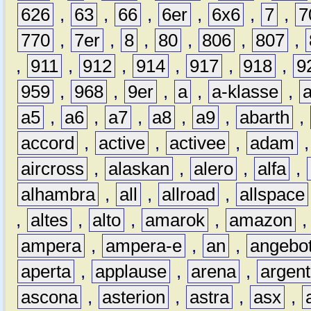
626
,
63
,
66
,
6er
,
6x6
,
7
,
7
770
,
7er
,
8
,
80
,
806
,
807
,
,
911
,
912
,
914
,
917
,
918
,
9
959
,
968
,
9er
,
a
,
a-klasse
,
a5
,
a6
,
a7
,
a8
,
a9
,
abarth
,
accord
,
active
,
activee
,
adam
aircross
,
alaskan
,
alero
,
alfa
,
alhambra
,
all
,
allroad
,
allspace
,
altes
,
alto
,
amarok
,
amazon
ampera
,
ampera-e
,
an
,
angebo
aperta
,
applause
,
arena
,
argen
ascona
,
asterion
,
astra
,
asx
,