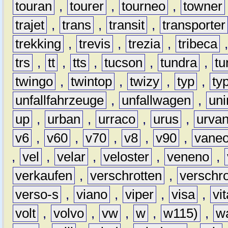
touran
,
tourer
,
tourneo
,
towner
trajet
,
trans
,
transit
,
transporter
trekking
,
trevis
,
trezia
,
tribeca
trs
,
tt
,
tts
,
tucson
,
tundra
,
tu
twingo
,
twintop
,
twizy
,
typ
,
ty
unfallfahrzeuge
,
unfallwagen
,
un
up
,
urban
,
urraco
,
urus
,
urva
v6
,
v60
,
v70
,
v8
,
v90
,
vane
,
vel
,
velar
,
veloster
,
veneno
,
verkaufen
,
verschrotten
,
verschro
verso-s
,
viano
,
viper
,
visa
,
vi
volt
,
volvo
,
vw
,
w
,
w115)
,
w