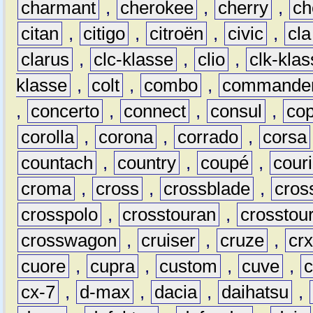
charmant
,
cherokee
,
cherry
,
ch
citan
,
citigo
,
citroën
,
civic
,
cla
clarus
,
clc-klasse
,
clio
,
clk-kla
klasse
,
colt
,
combo
,
commande
,
concerto
,
connect
,
consul
,
co
corolla
,
corona
,
corrado
,
corsa
countach
,
country
,
coupé
,
couri
croma
,
cross
,
crossblade
,
cros
crosspolo
,
crosstouran
,
crosstou
crosswagon
,
cruiser
,
cruze
,
cr
cuore
,
cupra
,
custom
,
cuve
,
cx-7
,
d-max
,
dacia
,
daihatsu
,