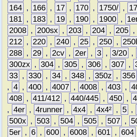
164
,
166
,
17
,
170
,
1750/
,
1
181
,
183
,
19
,
190
,
1900
,
1e
2008
,
200sx
,
203
,
204
,
205
212
,
220
,
240
,
25
,
250
,
250
288
,
29
,
2cv
,
2er
,
3
,
3/20
,
300zx
,
304
,
305
,
306
,
307
,
33
,
330
,
34
,
348
,
350z
,
356
,
4
,
400
,
4007
,
4008
,
403
,
4
408
,
411/412
,
440/445
,
450
,
,
4er
,
4runner
,
4x4
,
4x4²
,
5
,
500x
,
503
,
504
,
505
,
507
,
5
5er
,
6
,
600
,
6008
,
601
,
604