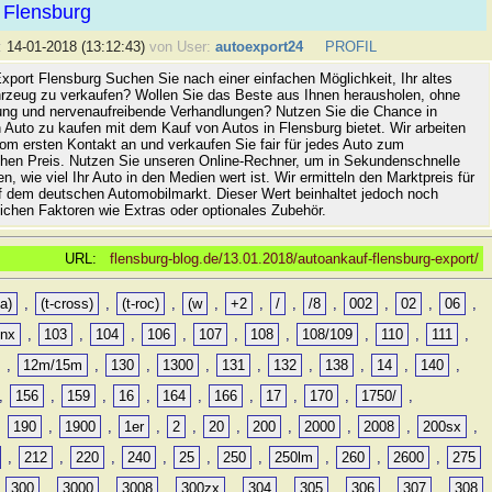
 Flensburg
:
14-01-2018 (13:12:43)
von User:
autoexport24
PROFIL
xport Flensburg Suchen Sie nach einer einfachen Möglichkeit, Ihr altes
rzeug zu verkaufen? Wollen Sie das Beste aus Ihnen herausholen, ohne
ung und nervenaufreibende Verhandlungen? Nutzen Sie die Chance in
 Auto zu kaufen mit dem Kauf von Autos in Flensburg bietet. Wir arbeiten
vom ersten Kontakt an und verkaufen Sie fair für jedes Auto zum
hen Preis. Nutzen Sie unseren Online-Rechner, um in Sekundenschnelle
n, wie viel Ihr Auto in den Medien wert ist. Wir ermitteln den Marktpreis für
uf dem deutschen Automobilmarkt. Dieser Wert beinhaltet jedoch noch
lichen Faktoren wie Extras oder optionales Zubehör.
URL:
flensburg-blog.de/13.01.2018/autoankauf-flensburg-export/
a)
,
(t-cross)
,
(t-roc)
,
(w
,
+2
,
/
,
/8
,
002
,
02
,
06
,
0nx
,
103
,
104
,
106
,
107
,
108
,
108/109
,
110
,
111
,
,
12m/15m
,
130
,
1300
,
131
,
132
,
138
,
14
,
140
,
,
156
,
159
,
16
,
164
,
166
,
17
,
170
,
1750/
,
,
190
,
1900
,
1er
,
2
,
20
,
200
,
2000
,
2008
,
200sx
,
,
212
,
220
,
240
,
25
,
250
,
250lm
,
260
,
2600
,
275
,
300
,
3000
,
3008
,
300zx
,
304
,
305
,
306
,
307
,
308