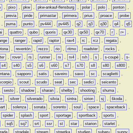
n
,
pixo
,
pkw
,
pkw-ankauf-flensburg
,
polar
,
polo
,
ponton
,
,
previa
,
pride
,
primastar
,
primera
,
prius
,
proace
,
probe
,
puma
,
punto
,
pv444
,
pv445
,
q2
,
q3
,
q30
,
q4
,
q5
ai
,
quattro
,
qubo
,
quoris
,
qx30
,
qx50
,
qx70
,
r
,
r+
,
ange
,
ranger
,
rapid
,
raptor
,
rav4
,
rc
,
rcz
,
regata
,
etona
,
reventón
,
rezzo
,
rio
,
ritmo
,
roadster
,
rocks
,
ter
,
rover
,
rs
,
runner
,
rx
,
rx4
,
rxh
,
s
,
s-coupé
,
s-
s4
,
s40
,
s5
,
s6
,
s60
,
s7
,
s70
,
s8
,
s80
,
s800
,
ntana
,
sapporo
,
satis
,
saveiro
,
saxo
,
sc
,
scaglietti
,
scorpio
,
scout
,
scudo
,
seat
,
sec
,
sedici
,
seicento
,
,
sesto
,
shadow
,
sharan
,
shelby
,
shooting
,
shuma
,
te
,
silver
,
silverado
,
silvia
,
sintra
,
sirion
,
sj
,
škoda
,
art
,
solenza
,
sonata
,
sorento
,
soul
,
space
,
spaceback
,
,
spider
,
splash
,
sport
,
sportage
,
sportback
,
sports
,
,
sq5
,
sq7
,
srt
,
ssr
,
st
,
star
,
starion
,
starlet
,
trada
,
stradale
,
stream
,
streetka
,
studien
,
subaru
,
sunny
,