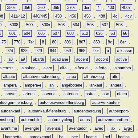
,
350z
,
356
,
360
,
365
,
370z
,
3er
,
4
,
400
,
4007
,
08
,
411/412
,
440/445
,
450
,
456
,
458
,
488
,
4c
,
4cv
,
0
,
5008
,
500l
,
500x
,
503
,
504
,
505
,
507
,
508
,
8
,
601
,
604
,
605
,
607
,
608
,
612
,
626
,
63
,
66
,
75
,
770
,
7er
,
8
,
80
,
806
,
807
,
850
,
8c
,
8er
,
,
924
,
928
,
929
,
944
,
959
,
968
,
9er
,
a
,
a-klasse
,
7
,
a8
,
a9
,
abarth
,
acadiane
,
accent
,
accord
,
active
,
aircross
,
alaskan
,
alero
,
alfa
,
alfasud
,
alfetta
,
alhambra
,
,
altauto
,
altautoverschrottung
,
altea
,
altfahrzeug
,
alto
,
,
ampera
,
ampera-e
,
an
,
angebotene
,
ankauf
,
antara
,
,
arosa
,
arteon
,
ascona
,
asterion
,
astra
,
asx
,
ateca
,
ntsorgen-flensburg
,
auto-loswerden-flensburg
,
auto-verkaufen-
autoankauf
,
autoankauf-flensburg
,
autoentsorgung
,
autoexport-
lensburg
,
automobile
,
autorecycling
,
autos
,
autoverschrotten
,
avantime
,
avenger
,
avensis
,
aventador
,
aveo
,
ax
,
aygo
,
,
barchetta
,
barockengel
,
be
,
bee
,
beetle
,
bel
,
berlina
,