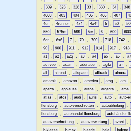
,
309
,
323
,
328
,
33
,
330
,
34
,
348
4008
,
403
,
404
,
405
,
406
,
407
,
4
4er
,
4runner
,
4x4
,
4x4²
,
5
,
50
,
50
550
,
575m
,
599
,
5er
,
6
,
600
,
600
6er
,
6x6
,
7
,
70
,
700
,
718
,
742
,
90
,
900
,
911
,
912
,
914
,
917
,
918
a1
,
a2
,
a2q
,
a3
,
a4
,
a5
,
a6
,
a
activee
,
adam
,
adenauer
,
agila
,
air
,
all
,
allroad
,
allspace
,
alltrack
,
almera
amarok
,
amazon
,
america
,
amg
,
ami
aperta
,
applause
,
arena
,
argenta
,
arna
atlas
,
atos
,
audi
,
auris
,
auto
,
auto-e
flensburg
,
auto-verschrotten
,
autoabholung
,
flensburg
,
autohandel-flensburg
,
autohändler-f
autoverschrottung
,
autoverwertung
,
avant
,
b-klasse
,
b-max
,
b-serie
,
baja
,
baleno