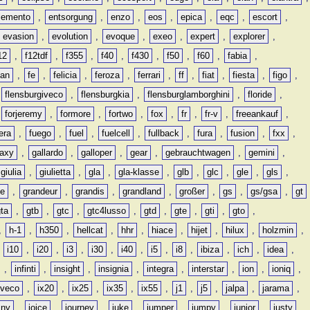
lemento
,
entsorgung
,
enzo
,
eos
,
epica
,
eqc
,
escort
,
evasion
,
evolution
,
evoque
,
exeo
,
expert
,
explorer
,
12
,
f12tdf
,
f355
,
f40
,
f430
,
f50
,
f60
,
fabia
,
man
,
fe
,
felicia
,
feroza
,
ferrari
,
ff
,
fiat
,
fiesta
,
figo
,
,
flensburgiveco
,
flensburgkia
,
flensburglamborghini
,
floride
,
,
forjeremy
,
formore
,
fortwo
,
fox
,
fr
,
fr-v
,
freeankauf
,
era
,
fuego
,
fuel
,
fuelcell
,
fullback
,
fura
,
fusion
,
fxx
,
laxy
,
gallardo
,
galloper
,
gear
,
gebrauchtwagen
,
gemini
,
giulia
,
giulietta
,
gla
,
gla-klasse
,
glb
,
glc
,
gle
,
gls
,
de
,
grandeur
,
grandis
,
grandland
,
großer
,
gs
,
gs/gsa
,
gt
gta
,
gtb
,
gtc
,
gtc4lusso
,
gtd
,
gte
,
gti
,
gto
,
,
h-1
,
h350
,
hellcat
,
hhr
,
hiace
,
hijet
,
hilux
,
holzmin
,
,
i10
,
i20
,
i3
,
i30
,
i40
,
i5
,
i8
,
ibiza
,
ich
,
idea
,
,
infinti
,
insight
,
insignia
,
integra
,
interstar
,
ion
,
ioniq
,
iveco
,
ix20
,
ix25
,
ix35
,
ix55
,
j1
,
j5
,
jalpa
,
jarama
,
mny
,
joice
,
journey
,
juke
,
jumper
,
jumpy
,
junior
,
justy
,