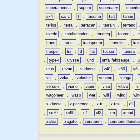
superamerica
,
superb
,
supercarry
,
superle
sx4
,
sz/rz
,
t
,
tacoma
,
taft
,
tahoe
,
terios
,
terra
,
terracan
,
terrain
,
terrano
toledo
,
totalschaden
,
touareg
,
touran
,
t
trans
,
transit
,
transporter
,
traveller
,
trax
trooper
,
trs
,
tt
,
tts
,
tucson
,
tundra
,
type-r
,
ulysse
,
und
,
unfallfahrzeuge
,
u
urus
,
urvan
,
v-klasse
,
v40
,
v50
,
v6
vel
,
velar
,
veloster
,
veneno
,
venga
,
verso-s
,
viano
,
viper
,
visa
,
vitara
,
vi
wagoneer
,
wasp
,
wer
,
will
,
wind
,
win
x-klasse
,
x-perience
,
x-tr
,
x-trail
,
x1
,
,
xc70
,
xc90
,
xl1
,
xl3
,
xm
,
xmod
,
zafira
,
zagato
,
zerstören
,
zerstörenflensbu