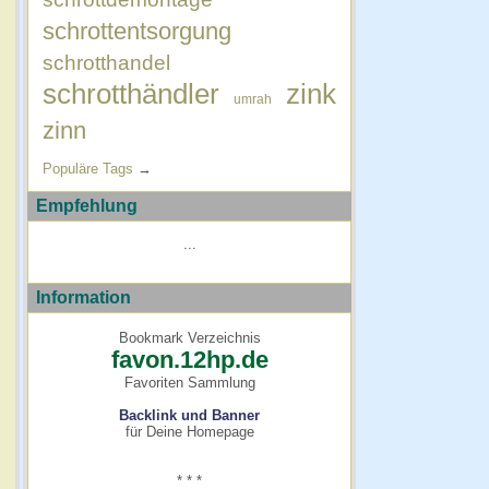
schrottentsorgung
schrotthandel
schrotthändler
zink
umrah
zinn
Populäre Tags
→
Empfehlung
...
Information
Bookmark Verzeichnis
favon.12hp.de
Favoriten Sammlung
Backlink und Banner
für Deine Homepage
* * *