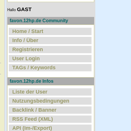
GAST
Hallo
favon.12hp.de Community
Home / Start
Info / Über
Registrieren
User Login
TAGs / Keywords
favon.12hp.de Infos
Liste der User
Nutzungsbedingungen
Backlink / Banner
RSS Feed (XML)
API (Im-/Export)