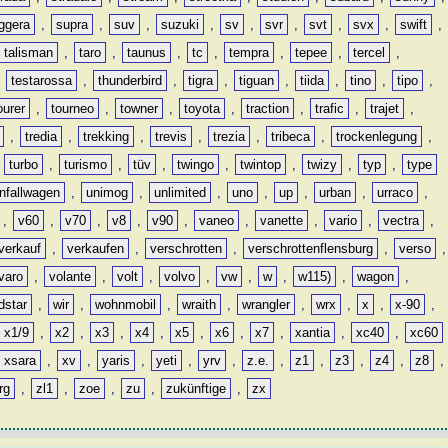
ggera
,
supra
,
suv
,
suzuki
,
sv
,
svr
,
svt
,
svx
,
swift
,
talisman
,
taro
,
taunus
,
tc
,
tempra
,
tepee
,
tercel
,
,
testarossa
,
thunderbird
,
tigra
,
tiguan
,
tiida
,
tino
,
tipo
,
ourer
,
tourneo
,
towner
,
toyota
,
traction
,
trafic
,
trajet
,
,
tredia
,
trekking
,
trevis
,
trezia
,
tribeca
,
trockenlegung
,
,
turbo
,
turismo
,
tüv
,
twingo
,
twintop
,
twizy
,
typ
,
type
nfallwagen
,
unimog
,
unlimited
,
uno
,
up
,
urban
,
urraco
,
,
v60
,
v70
,
v8
,
v90
,
vaneo
,
vanette
,
vario
,
vectra
,
verkauf
,
verkaufen
,
verschrotten
,
verschrottenflensburg
,
verso
,
varo
,
volante
,
volt
,
volvo
,
vw
,
w
,
w115)
,
wagon
,
dstar
,
wir
,
wohnmobil
,
wraith
,
wrangler
,
wrx
,
x
,
x-90
,
x1/9
,
x2
,
x3
,
x4
,
x5
,
x6
,
x7
,
xantia
,
xc40
,
xc60
xsara
,
xv
,
yaris
,
yeti
,
yrv
,
z.e.
,
z1
,
z3
,
z4
,
z8
,
rg
,
zl1
,
zoe
,
zu
,
zukünftige
,
zx