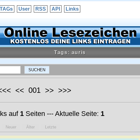
TAGs
User
RSS
API
Links
Tags: auris
 <<< << 001 >> >>>
ks auf
1
Seiten --- Aktuelle Seite:
1
Neuer
Älter
Letzte