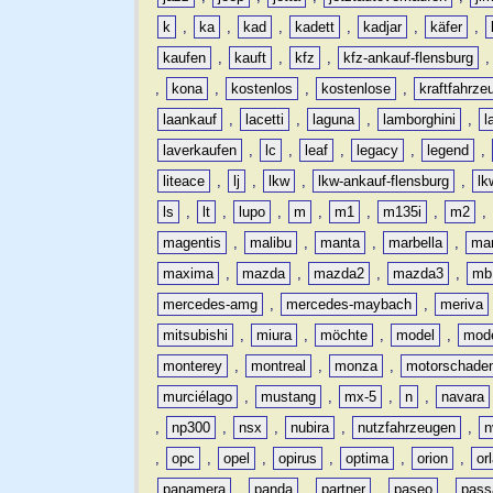
k
,
ka
,
kad
,
kadett
,
kadjar
,
käfer
,
kaufen
,
kauft
,
kfz
,
kfz-ankauf-flensburg
,
kona
,
kostenlos
,
kostenlose
,
kraftfahrze
laankauf
,
lacetti
,
laguna
,
lamborghini
,
l
laverkaufen
,
lc
,
leaf
,
legacy
,
legend
,
liteace
,
lj
,
lkw
,
lkw-ankauf-flensburg
,
lk
ls
,
lt
,
lupo
,
m
,
m1
,
m135i
,
m2
,
magentis
,
malibu
,
manta
,
marbella
,
ma
maxima
,
mazda
,
mazda2
,
mazda3
,
mb
mercedes-amg
,
mercedes-maybach
,
meriva
mitsubishi
,
miura
,
möchte
,
model
,
mode
monterey
,
montreal
,
monza
,
motorschade
murciélago
,
mustang
,
mx-5
,
n
,
navara
,
np300
,
nsx
,
nubira
,
nutzfahrzeugen
,
n
,
opc
,
opel
,
opirus
,
optima
,
orion
,
or
panamera
,
panda
,
partner
,
paseo
,
pass