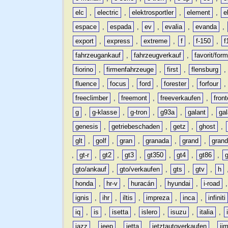
elc
,
electric
,
elektrosportler
,
element
,
e
espace
,
espada
,
ev
,
evalia
,
evanda
,
export
,
express
,
extreme
,
f
,
f-150
,
f
fahrzeugankauf
,
fahrzeugverkauf
,
favorit/for
fiorino
,
firmenfahrzeuge
,
first
,
flensburg
fluence
,
focus
,
ford
,
forester
,
forfour
freeclimber
,
freemont
,
freeverkaufen
,
front
g
,
g-klasse
,
g-tron
,
g93a
,
galant
,
ga
genesis
,
getriebeschaden
,
getz
,
ghost
,
glt
,
golf
,
gran
,
granada
,
grand
,
gran
,
gt-r
,
gt2
,
gt3
,
gt350
,
gt4
,
gt86
,
gto/ankauf
,
gto/verkaufen
,
gts
,
gtv
,
h
honda
,
hr-v
,
huracán
,
hyundai
,
i-road
ignis
,
ihr
,
iltis
,
impreza
,
inca
,
infiniti
iq
,
is
,
isetta
,
islero
,
isuzu
,
italia
,
jazz
,
jeep
,
jetta
,
jetztautoverkaufen
,
ji