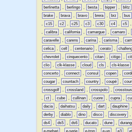
berlinetta
,
berlingo
,
besta
,
bipper
,
blitz
brake
,
brava
,
bravo
,
brera
,
brz
,
bus
,
c15
,
c2
,
c25
,
c3
,
c30
,
c4
,
c5
,
calibra
,
california
,
camargue
,
camaro
,
caravelle
,
carens
,
carina
,
carisma
,
carn
celica
,
cell
,
centenario
,
cerato
,
challen
chevrolet
,
cinquecento
,
citan
,
citigo
,
ci
clio
,
clk-klasse
,
cloud
,
cls
,
cls-klasse
concerto
,
connect
,
consul
,
copen
,
cord
cougar
,
countach
,
country
,
coupé
,
cour
crossgolf
,
crossland
,
crosspolo
,
crosstour
,
ct
,
cube
,
cullinan
,
cuore
,
cupra
,
cu
dacia
,
daihatsu
,
daily
,
dart
,
dauphine
derby
,
diablo
,
dino
,
disco
,
discovery
ds4
,
ds5
,
ds6
,
ducato
,
dune
,
durang
e-mehari
,
e-serie
,
e-tron
,
e-up
,
e3
,
e