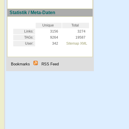
Statistik / Meta-Daten
Unique
Total
Links:
3156
3274
TAGs:
9264
19587
User:
342
Sitemap XML
Bookmarks
RSS Feed