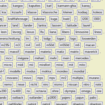
kalos
,
kangoo
,
kaputtes
,
karl
,
karmann-ghia
,
karoq
,
,
kia
,
kizashi
,
klasse
,
klassische
,
kleiner
,
kodiaq
,
koleos
ug
,
kraftfahrzeuge
,
kubistar
,
kuga
,
kwid
,
l
,
l200
,
l300
,
ancer
,
land
,
lander
,
lantra
,
lassen
,
latitude
,
laurel
,
leon
,
levorg
,
lexus
,
lfa
,
liana
,
libero
,
limousine
,
linea
,
wverschrottung
,
lm
,
ln
,
lodgy
,
logan
,
logo
,
loswerden
,
m235i
,
m3
,
m4
,
m5
,
m50d
,
m550d
,
m6
,
macan
,
rea
,
massif
,
master
,
materia
,
matiz
,
matrix
,
maverick
,
,
mcv
,
mégane
,
méhari
,
mehr
,
mein
,
mercedes
,
,
micra
,
midi
,
mii
,
mirafiori
,
mirai
,
mit
,
mito
,
l-f
,
modelle
,
modus
,
mokka
,
mondeo
,
mondial
,
n
,
movano
,
move
,
mps
,
mpv
,
mr2
,
multipla
,
murano
,
,
nemo
,
neue
,
nicht
,
niro
,
nismo
,
nissan
,
nitro
,
note
v200
,
nv400
,
nx
,
octavia
,
ohne
,
olympia
,
omega
,
one
lando
,
outback
,
outlander
,
p1800
,
pajero
,
pajun
,
palio
,
at
,
pathfinder
,
patriot
,
patrol
,
peugeot
,
phaeton
,
phantom