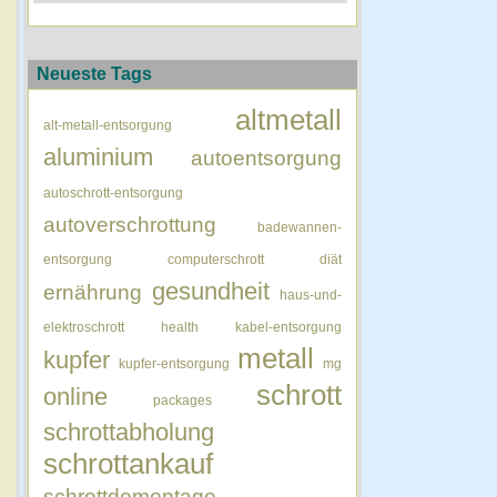
Neueste Tags
altmetall
alt-metall-entsorgung
aluminium
autoentsorgung
autoschrott-entsorgung
autoverschrottung
badewannen-
entsorgung
computerschrott
diät
gesundheit
ernährung
haus-und-
elektroschrott
health
kabel-entsorgung
metall
kupfer
kupfer-entsorgung
mg
schrott
online
packages
schrottabholung
schrottankauf
schrottdemontage