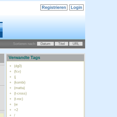
Registrieren
Login
Sortieren nach:
Datum
Titel
URL
Verwandte Tags
+
(dg0)
+
(fcv)
+
(j
+
(kombi)
+
(matta)
+
(t-cross)
+
(t-roc)
+
(w
+
+2
+
/