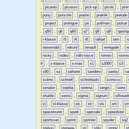
,
picanto
,
picasso
,
pick-up
,
picnic
,
pini
pony
,
porsche
,
prairie
,
praktik
,
prelude
,
project
,
prologue
,
ps
,
pullman
,
pulsar
,
q50
,
q6
,
q60
,
q7
,
q8
,
q9
,
qashq
r-klasse
,
r5
,
r6
,
r8
,
ralliart
,
ram
,
r
reisemobil
,
rekord
,
renault
,
renegade
,
r
rocky
,
rodeo
,
rolls-royce
,
romeo
,
rooms
fr
,
s-klasse
,
s-max
,
s1
,
s2000
,
s3
,
s90
,
sa
,
safrane
,
sandero
,
santa
,
sa
scénic
,
schnell
,
schrottauto
,
scirocco
,
senator
,
sephia
,
serena
,
sergio
,
serie
shuttle
,
sierra
,
sigma
,
signum
,
silhouet
sl
,
sl-klasse
,
slc
,
slr
,
sls
,
sm
,
sm
spacetourer
,
spark
,
speciale
,
speedster
sportsvan
,
sprint
,
sprinter
,
spyder
,
sq2
stelvio
,
stepway
,
sti
,
stilo
,
stonic
,
s