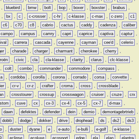
,
bluebird
,
bmw
,
bolt
,
bop
,
boxer
,
boxster
,
brabus
,
,
bx
,
c
,
c-crosser
,
c-hr
,
c-klasse
,
c-max
,
c-zero
,
c1
,
c6
,
c70
,
c8
,
cabrio
,
cactus
,
caddy
,
cadenza
,
caliber
campo
,
campus
,
camry
,
capri
,
caprice
,
captiva
,
captur
,
ival
,
carrera
,
cascada
,
cayenne
,
cayman
,
cee'd
,
celerio
,
ger
,
charade
,
charger
,
charmant
,
cherokee
,
cherry
,
troën
,
civic
,
cla
,
cla-klasse
,
clarity
,
clarus
,
clc-klasse
,
,
colt
,
combo
,
commander
,
commodore
,
compass
,
ia
,
cordoba
,
corolla
,
corona
,
corrado
,
corsa
,
corvette
,
ier
,
cr-v
,
cr-z
,
crafter
,
croma
,
cross
,
crossblade
,
an
,
crosstourer
,
crossup
,
crosswagon
,
cruiser
,
cruze
,
crx
stom
,
cuve
,
cx
,
cx-3
,
cx-4
,
cx-5
,
cx-7
,
d-max
,
,
dawn
,
defektes
,
defender
,
dein
,
demio
,
demontagebrtrieb
,
,
doblò
,
dodge
,
dokker
,
drive
,
drophead
,
ds
,
ds2
,
ds3
,
o
,
duster
,
dyane
,
e
,
e-auto
,
e-bulli
,
e-golf
,
e-klasse
,
9
,
eclipse
,
ecoluxe
,
ecosport
,
edge
,
ela
,
elan
,
elantra
,