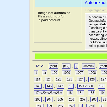
Autoankauf
Eingetragen am
Autoankauf E
Gebrauchtfah
lästige Werb
Flensburg ein
transparent 
höchstmöglic
herauszufinde
Ihr Modell a
keine persön
TAGs:
(dg0)
,
(fcv)
,
(j
,
(kombi)
,
(matt
1
,
1)
,
100
,
1000
,
1007
,
1008
,
10
114
,
12
,
121
,
123
,
124
,
126
,
127
145
,
146
,
147
,
15
,
1500/1600
,
155
17m/20m/23m/26m
,
18
,
181
,
183
,
19
203
,
204
,
205
,
206
,
207
,
208
,
21
,
288
,
29
,
2cv
,
2er
,
3
,
3/20
,
30