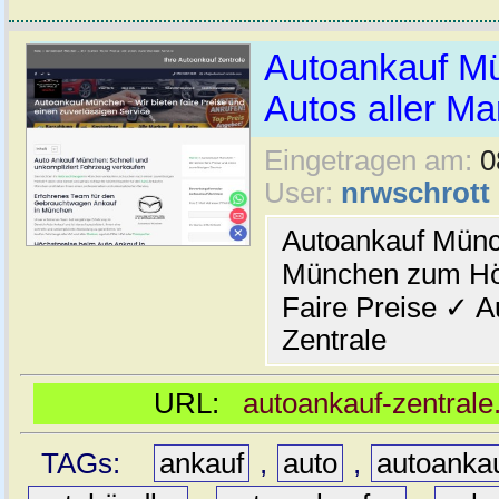
Autoankauf M
Autos aller M
Eingetragen am:
0
User:
nrwschrott
Autoankauf Münch
München zum Höc
Faire Preise ✓ A
Zentrale
URL:
autoankauf-zentral
TAGs:
ankauf
,
auto
,
autoanka