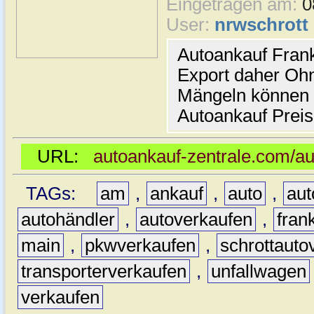
Eingetragen am:
0
User:
nrwschrott
Autoankauf Frank
Export daher Oh
Mängeln können w
Autoankauf Preis
URL:
autoankauf-zentrale.com/au
TAGs:
am
,
ankauf
,
auto
,
aut
autohändler
,
autoverkaufen
,
frank
main
,
pkwverkaufen
,
schrottauto
transporterverkaufen
,
unfallwagen
verkaufen