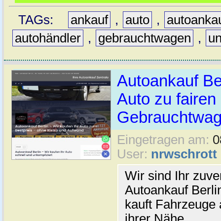
TAGs:
ankauf
,
auto
,
autoanka
autohändler
,
gebrauchtwagen
,
un
Autoankauf Ber
Auto zu fairen
Gebrauchtwag
Eingetragen am:
0
User:
nrwschrott
Wir sind Ihr zuve
Autoankauf Berli
kauft Fahrzeuge a
ihrer Nähe