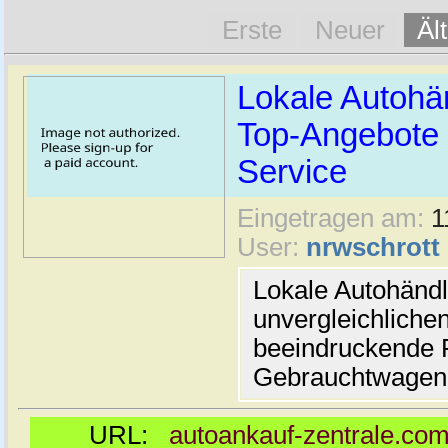
Erste
Neuer
Äl
Lokale Autohän
Top-Angebote 
Service
Eingetragen am:
1
User:
nrwschrott
Lokale Autohändl
unvergleichliche
beeindruckende P
Gebrauchtwagen
URL:
autoankauf-zentrale.com