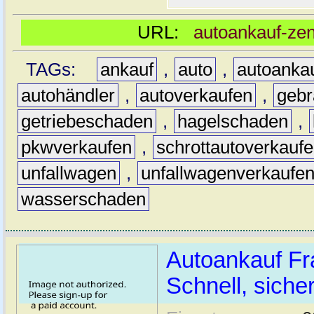
URL:
autoankauf-zen
TAGs:
ankauf
,
auto
,
autoanka
autohändler
,
autoverkaufen
,
geb
getriebeschaden
,
hagelschaden
,
pkwverkaufen
,
schrottautoverkauf
unfallwagen
,
unfallwagenverkaufe
wasserschaden
Autoankauf Fr
Schnell, siche