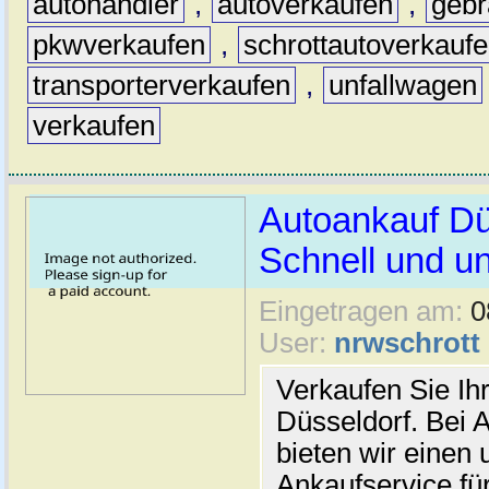
autohändler
,
autoverkaufen
,
geb
pkwverkaufen
,
schrottautoverkauf
transporterverkaufen
,
unfallwagen
verkaufen
Autoankauf Dü
Schnell und un
Eingetragen am:
0
User:
nrwschrott
Verkaufen Sie Ihr
Düsseldorf. Bei 
bieten wir einen 
Ankaufservice für