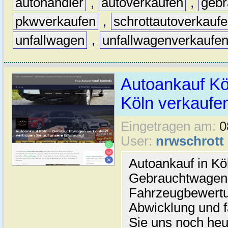
autohändler
,
autoverkaufen
,
geb
pkwverkaufen
,
schrottautoverkauf
unfallwagen
,
unfallwagenverkaufe
Autoankauf Köl
Köln verkaufe
Eingetragen am:
0
User:
nrwschrott
Autoankauf in Kö
Gebrauchtwagen 
Fahrzeugbewertu
Abwicklung und f
Sie uns noch heu