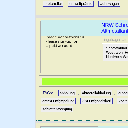
,
motorroller
,
umweltprämie
,
wohnwagen
NRW Schrot
Altmetallan
Eingetragen am
Schrottabhol
Westfalen. F
Nordrhein-We
TAGs:
abholung
,
altmetallabholung
,
autoe
entr&uuml;mpelung
,
kl&uuml;ngelskerl
,
koste
schrottentsorgung