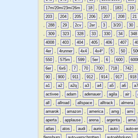
17m/20m/23m/26m
,
18
,
181
,
183
,
19
203
,
204
,
205
,
206
,
207
,
208
,
21
,
288
,
29
,
2cv
,
2er
,
3
,
3/20
,
30
,
309
,
323
,
328
,
33
,
330
,
34
,
348
4008
,
403
,
404
,
405
,
406
,
407
,
4
4er
,
4runner
,
4x4
,
4x4²
,
5
,
50
,
50
550
,
575m
,
599
,
5er
,
6
,
600
,
600
6er
,
6x6
,
7
,
70
,
700
,
718
,
742
,
90
,
900
,
911
,
912
,
914
,
917
,
918
a1
,
a2
,
a2q
,
a3
,
a4
,
a5
,
a6
,
a
activee
,
adam
,
adenauer
,
agila
,
air
,
all
,
allroad
,
allspace
,
alltrack
,
almera
amarok
,
amazon
,
america
,
amg
,
ami
aperta
,
applause
,
arena
,
argenta
,
arna
atlas
,
atos
,
audi
,
auris
,
auto
,
auto-e
flensburg
,
auto-verschrotten
,
autoabholung
,