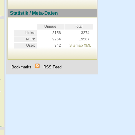
Statistik / Meta-Daten
Unique
Total
Links:
3156
3274
TAGs:
9264
19587
User:
342
Sitemap XML
Bookmarks
RSS Feed