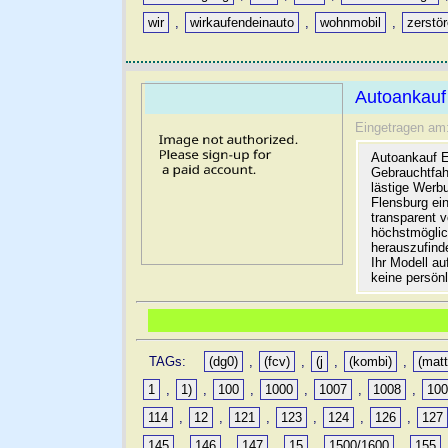
wir
,
wirkaufendeinauto
,
wohnmobil
,
zerstö
Autoankauf
Eingetragen am
Autoankauf E
Gebrauchtfah
lästige Werb
Flensburg ein
transparent 
höchstmöglic
herauszufinde
Ihr Modell a
keine persön
TAGs:
(dg0)
,
(fcv)
,
(j
,
(kombi)
,
(matt
1
,
1)
,
100
,
1000
,
1007
,
1008
,
10
114
,
12
,
121
,
123
,
124
,
126
,
127
145
,
146
,
147
,
15
,
1500/1600
,
155