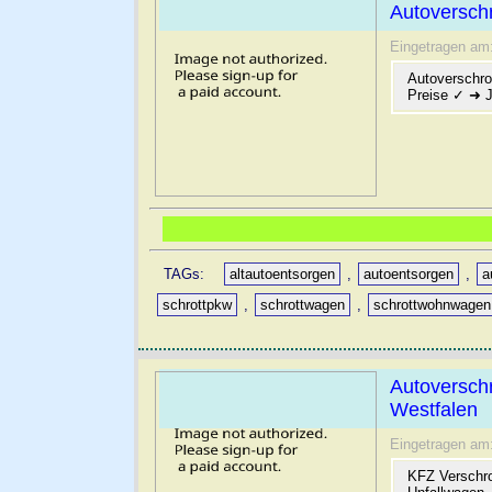
Autoverschr
Eingetragen am
Autoverschro
Preise ✓ ➜ J
TAGs:
altautoentsorgen
,
autoentsorgen
,
a
schrottpkw
,
schrottwagen
,
schrottwohnwagen
Autoverschr
Westfalen
Eingetragen am
KFZ Verschro