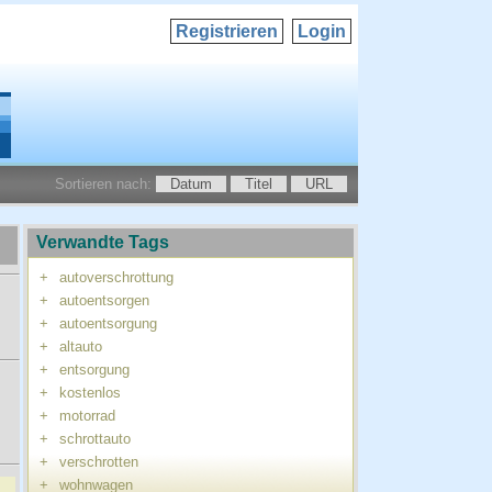
Registrieren
Login
Sortieren nach:
Datum
Titel
URL
Verwandte Tags
+
autoverschrottung
+
autoentsorgen
+
autoentsorgung
+
altauto
+
entsorgung
+
kostenlos
+
motorrad
+
schrottauto
+
verschrotten
+
wohnwagen