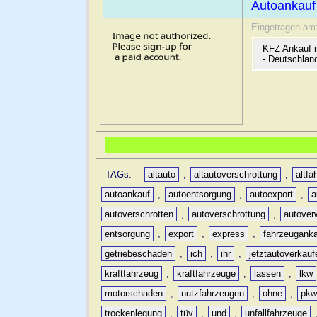
Autoankauf
Eingetragen am
KFZ Ankauf i
- Deutschlan
TAGs:
altauto
,
altautoverschrottung
,
altfa
autoankauf
,
autoentsorgung
,
autoexport
,
a
autoverschrotten
,
autoverschrottung
,
autover
entsorgung
,
export
,
express
,
fahrzeugank
getriebeschaden
,
ich
,
ihr
,
jetztautoverkauf
kraftfahrzeug
,
kraftfahrzeuge
,
lassen
,
lkw
motorschaden
,
nutzfahrzeugen
,
ohne
,
pk
trockenlegung
,
tüv
,
und
,
unfallfahrzeuge