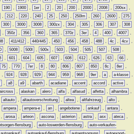
,
190
,
1900
,
1er
,
2
,
20
,
200
,
2000
,
2008
,
200sx
,
,
212
,
220
,
240
,
25
,
250
,
250lm
,
260
,
2600
,
275
,
300
,
3000
,
3008
,
300zx
,
304
,
305
,
306
,
307
,
308
,
350z
,
356
,
360
,
365
,
370z
,
3er
,
4
,
400
,
4007
,
08
,
411/412
,
440/445
,
450
,
456
,
458
,
488
,
4c
,
4cv
,
0
,
5008
,
500l
,
500x
,
503
,
504
,
505
,
507
,
508
,
8
,
601
,
604
,
605
,
607
,
608
,
612
,
626
,
63
,
66
,
75
,
770
,
7er
,
8
,
80
,
806
,
807
,
850
,
8c
,
8er
,
,
924
,
928
,
929
,
944
,
959
,
968
,
9er
,
a
,
a-klasse
,
7
,
a8
,
a9
,
abarth
,
acadiane
,
accent
,
accord
,
active
,
aircross
,
alaskan
,
alero
,
alfa
,
alfasud
,
alfetta
,
alhambra
,
,
altauto
,
altautoverschrottung
,
altea
,
altfahrzeug
,
alto
,
,
ampera
,
ampera-e
,
an
,
angebotene
,
ankauf
,
antara
,
,
arosa
,
arteon
,
ascona
,
asterion
,
astra
,
asx
,
ateca
,
ntsorgen-flensburg
,
auto-loswerden-flensburg
,
auto-verkaufen-
autoankauf
,
autoankauf-flensburg
,
autoentsorgung
,
autoexport-