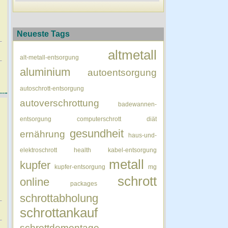
Neueste Tags
altmetall
alt-metall-entsorgung
aluminium
autoentsorgung
autoschrott-entsorgung
autoverschrottung
badewannen-
entsorgung
computerschrott
diät
gesundheit
ernährung
haus-und-
elektroschrott
health
kabel-entsorgung
metall
kupfer
kupfer-entsorgung
mg
schrott
online
packages
schrottabholung
schrottankauf
schrottdemontage