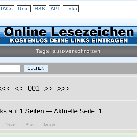
TAGs
User
RSS
API
Links
Tags: autoverschrotten
 <<< << 001 >> >>>
ks auf
1
Seiten --- Aktuelle Seite:
1
Neuer
Älter
Letzte