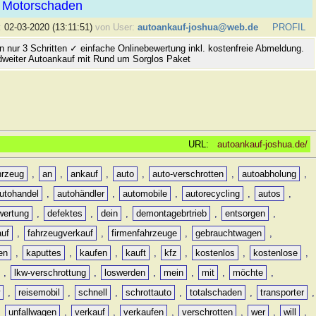
 Motorschaden
:
02-03-2020 (13:11:51)
von User:
autoankauf-joshua@web.de
PROFIL
n nur 3 Schritten ✓ einfache Onlinebewertung inkl. kostenfreie Abmeldung.
dweiter Autoankauf mit Rund um Sorglos Paket
URL:
autoankauf-joshua.de/
hrzeug
,
an
,
ankauf
,
auto
,
auto-verschrotten
,
autoabholung
,
utohandel
,
autohändler
,
automobile
,
autorecycling
,
autos
,
wertung
,
defektes
,
dein
,
demontagebrtrieb
,
entsorgen
,
auf
,
fahrzeugverkauf
,
firmenfahrzeuge
,
gebrauchtwagen
,
en
,
kaputtes
,
kaufen
,
kauft
,
kfz
,
kostenlos
,
kostenlose
,
,
lkw-verschrottung
,
loswerden
,
mein
,
mit
,
möchte
,
w
,
reisemobil
,
schnell
,
schrottauto
,
totalschaden
,
transporter
,
,
unfallwagen
,
verkauf
,
verkaufen
,
verschrotten
,
wer
,
will
,