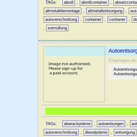
TAGs:
abroll
,
abrollcontainer
,
absetzconta
altmetalldemontage
,
altmetallentsorgung
,
aus
autoverschrottung
,
container
,
contianer
,
d
,
entmüllung
Autoentsor
Eingetragen am
Autoentsorgu
Autoentsorgu
TAGs:
abwrackprämie
,
autoentsorgen
,
au
autoverschrottung
,
dieselprämie
,
entsorgung