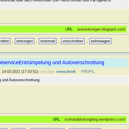
 Motorrad oder auch Motorroller zum Verschrotten und Fachgerecht
URL:
autoentsorgen.blogspot.com/
rotten
,
entsorgen
,
motorrad
,
verschrotten
,
wohnwagen
olserviceEntrümpelung und Autoverschrottung
:
14-03-2021 (17:03:51)
von User:
nrwschrott
PROFIL
 und Autoverschrottung
URL:
schrottabholungblog.wordpress.com/