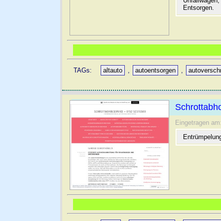
Unfallwagen,
Entsorgen.
TAGs:
altauto
,
autoentsorgen
,
autoversch
Schrottabh
Eingetragen am
Entrümpelung