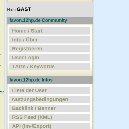
GAST
Hallo
favon.12hp.de Community
Home / Start
Info / Über
Registrieren
User Login
TAGs / Keywords
favon.12hp.de Infos
Liste der User
Nutzungsbedingungen
Backlink / Banner
RSS Feed (XML)
API (Im-/Export)