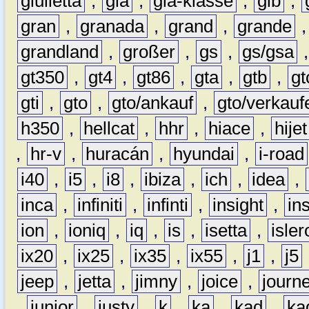
giulietta
,
gla
,
gla-klasse
,
glb
,
gran
,
granada
,
grand
,
grande
grandland
,
großer
,
gs
,
gs/gsa
gt350
,
gt4
,
gt86
,
gta
,
gtb
,
gt
gti
,
gto
,
gto/ankauf
,
gto/verkauf
h350
,
hellcat
,
hhr
,
hiace
,
hijet
,
hr-v
,
huracán
,
hyundai
,
i-road
i40
,
i5
,
i8
,
ibiza
,
ich
,
idea
,
inca
,
infiniti
,
infinti
,
insight
,
in
ion
,
ioniq
,
iq
,
is
,
isetta
,
isler
ix20
,
ix25
,
ix35
,
ix55
,
j1
,
j5
jeep
,
jetta
,
jimny
,
joice
,
journ
,
junior
,
justy
,
k
,
ka
,
kad
,
ka