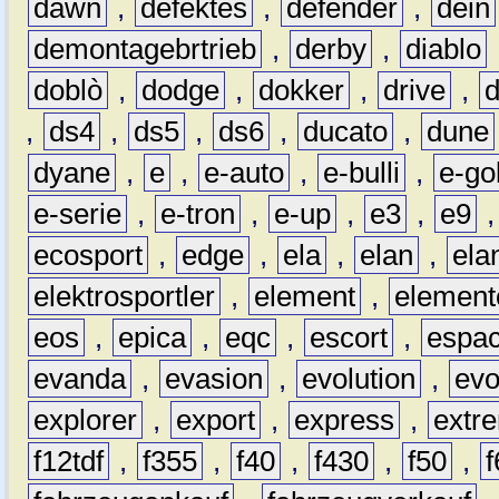
dawn
,
defektes
,
defender
,
dein
demontagebrtrieb
,
derby
,
diablo
doblò
,
dodge
,
dokker
,
drive
,
,
ds4
,
ds5
,
ds6
,
ducato
,
dune
dyane
,
e
,
e-auto
,
e-bulli
,
e-gol
e-serie
,
e-tron
,
e-up
,
e3
,
e9
ecosport
,
edge
,
ela
,
elan
,
ela
elektrosportler
,
element
,
element
eos
,
epica
,
eqc
,
escort
,
espa
evanda
,
evasion
,
evolution
,
ev
explorer
,
export
,
express
,
extr
f12tdf
,
f355
,
f40
,
f430
,
f50
,
f