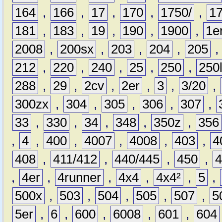
164
,
166
,
17
,
170
,
1750/
,
1
181
,
183
,
19
,
190
,
1900
,
1e
2008
,
200sx
,
203
,
204
,
205
212
,
220
,
240
,
25
,
250
,
250
288
,
29
,
2cv
,
2er
,
3
,
3/20
,
300zx
,
304
,
305
,
306
,
307
,
33
,
330
,
34
,
348
,
350z
,
356
,
4
,
400
,
4007
,
4008
,
403
,
4
408
,
411/412
,
440/445
,
450
,
,
4er
,
4runner
,
4x4
,
4x4²
,
5
,
500x
,
503
,
504
,
505
,
507
,
5
5er
,
6
,
600
,
6008
,
601
,
604