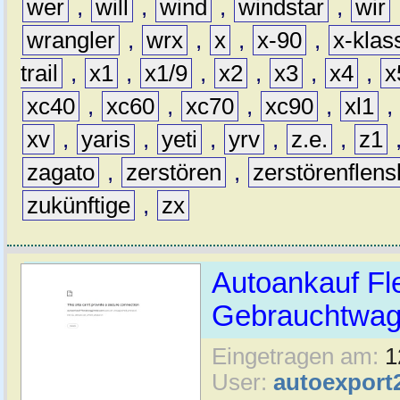
wer
,
will
,
wind
,
windstar
,
wir
wrangler
,
wrx
,
x
,
x-90
,
x-klas
trail
,
x1
,
x1/9
,
x2
,
x3
,
x4
,
x
xc40
,
xc60
,
xc70
,
xc90
,
xl1
,
xv
,
yaris
,
yeti
,
yrv
,
z.e.
,
z1
zagato
,
zerstören
,
zerstörenflen
zukünftige
,
zx
Autoankauf Fl
Gebrauchtwage
Eingetragen am:
1
User:
autoexport