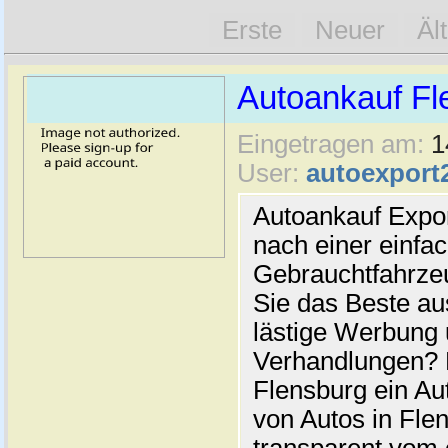
Erste
Neuer
Äl
Autoankauf Fl
Eingetragen am:
1
User:
autoexport
Autoankauf Expo
nach einer einfac
Gebrauchtfahrze
Sie das Beste au
lästige Werbung
Verhandlungen? 
Flensburg ein Au
von Autos in Flen