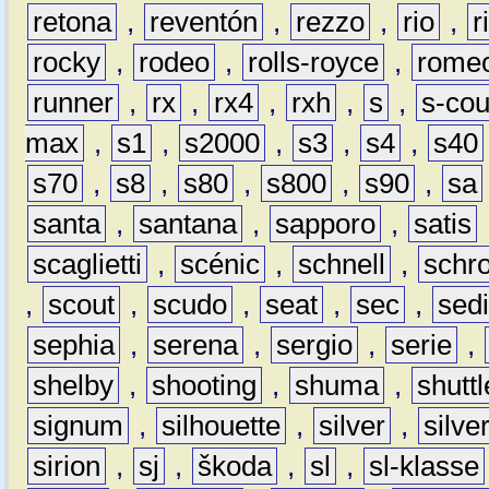
retona
,
reventón
,
rezzo
,
rio
,
r
rocky
,
rodeo
,
rolls-royce
,
rome
runner
,
rx
,
rx4
,
rxh
,
s
,
s-co
max
,
s1
,
s2000
,
s3
,
s4
,
s40
s70
,
s8
,
s80
,
s800
,
s90
,
sa
santa
,
santana
,
sapporo
,
satis
scaglietti
,
scénic
,
schnell
,
schro
,
scout
,
scudo
,
seat
,
sec
,
sedi
sephia
,
serena
,
sergio
,
serie
,
shelby
,
shooting
,
shuma
,
shuttl
signum
,
silhouette
,
silver
,
silve
sirion
,
sj
,
škoda
,
sl
,
sl-klasse