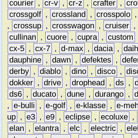
courier
,
cr-v
,
cr-z
,
crafter
,
cr
crossgolf
,
crossland
,
crosspolo
,
crossup
,
crosswagon
,
cruiser
,
cullinan
,
cuore
,
cupra
,
custom
cx-5
,
cx-7
,
d-max
,
dacia
,
dai
dauphine
,
dawn
,
defektes
,
defe
derby
,
diablo
,
dino
,
disco
,
dis
dokker
,
drive
,
drophead
,
ds
,
ds6
,
ducato
,
dune
,
durango
,
,
e-bulli
,
e-golf
,
e-klasse
,
e-meh
up
,
e3
,
e9
,
eclipse
,
ecoluxe
,
elan
,
elantra
,
elc
,
electric
,
ele