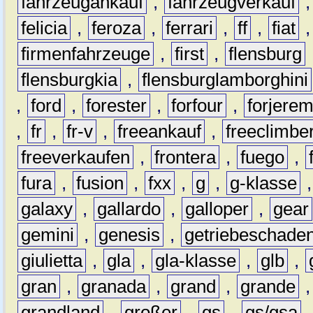
fahrzeugankauf
,
fahrzeugverkauf
felicia
,
feroza
,
ferrari
,
ff
,
fiat
firmenfahrzeuge
,
first
,
flensburg
flensburgkia
,
flensburglamborghini
,
ford
,
forester
,
forfour
,
forjere
,
fr
,
fr-v
,
freeankauf
,
freeclimbe
freeverkaufen
,
frontera
,
fuego
,
fura
,
fusion
,
fxx
,
g
,
g-klasse
galaxy
,
gallardo
,
galloper
,
gear
gemini
,
genesis
,
getriebeschade
giulietta
,
gla
,
gla-klasse
,
glb
,
gran
,
granada
,
grand
,
grande
grandland
,
großer
,
gs
,
gs/gsa