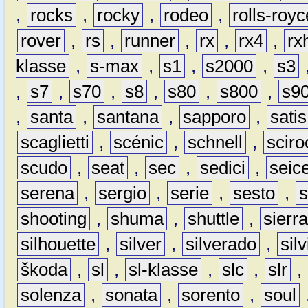
,
rocks
,
rocky
,
rodeo
,
rolls-royc
rover
,
rs
,
runner
,
rx
,
rx4
,
rx
klasse
,
s-max
,
s1
,
s2000
,
s3
,
s7
,
s70
,
s8
,
s80
,
s800
,
s9
,
santa
,
santana
,
sapporo
,
satis
scaglietti
,
scénic
,
schnell
,
sciro
scudo
,
seat
,
sec
,
sedici
,
seic
serena
,
sergio
,
serie
,
sesto
,
shooting
,
shuma
,
shuttle
,
sierr
silhouette
,
silver
,
silverado
,
silv
škoda
,
sl
,
sl-klasse
,
slc
,
slr
,
solenza
,
sonata
,
sorento
,
soul