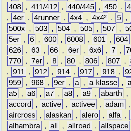
408
,
411/412
,
440/445
,
450
,
,
4er
,
4runner
,
4x4
,
4x4²
,
5
,
500x
,
503
,
504
,
505
,
507
,
5
5er
,
6
,
600
,
6008
,
601
,
604
626
,
63
,
66
,
6er
,
6x6
,
7
,
7
770
,
7er
,
8
,
80
,
806
,
807
,
,
911
,
912
,
914
,
917
,
918
,
9
959
,
968
,
9er
,
a
,
a-klasse
,
a5
,
a6
,
a7
,
a8
,
a9
,
abarth
,
accord
,
active
,
activee
,
adam
aircross
,
alaskan
,
alero
,
alfa
,
alhambra
,
all
,
allroad
,
allspace