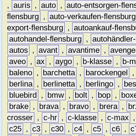
,
auris
,
auto
,
auto-entsorgen-flen
flensburg
,
auto-verkaufen-flensburg
export-flensburg
,
autoankauf-flensb
autohandel-flensburg
,
autohändler-
autos
,
avant
,
avantime
,
avenge
aveo
,
ax
,
aygo
,
b-klasse
,
b-m
baleno
,
barchetta
,
barockengel
berlina
,
berlinetta
,
berlingo
,
bes
bluebird
,
bmw
,
bolt
,
bop
,
box
brake
,
brava
,
bravo
,
brera
,
br
crosser
,
c-hr
,
c-klasse
,
c-max
c25
,
c3
,
c30
,
c4
,
c5
,
c6
,
c