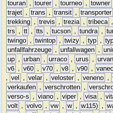
touran
,
tourer
,
tourneo
,
towner
trajet
,
trans
,
transit
,
transporter
trekking
,
trevis
,
trezia
,
tribeca
trs
,
tt
,
tts
,
tucson
,
tundra
,
tu
twingo
,
twintop
,
twizy
,
typ
,
ty
unfallfahrzeuge
,
unfallwagen
,
un
up
,
urban
,
urraco
,
urus
,
urva
v6
,
v60
,
v70
,
v8
,
v90
,
vane
,
vel
,
velar
,
veloster
,
veneno
,
verkaufen
,
verschrotten
,
verschro
verso-s
,
viano
,
viper
,
visa
,
vi
volt
,
volvo
,
vw
,
w
,
w115)
,
w