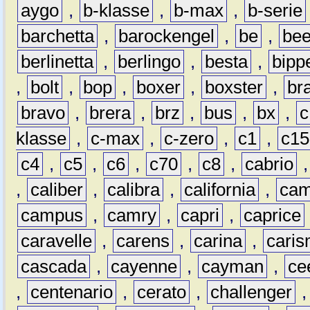
aygo
,
b-klasse
,
b-max
,
b-serie
barchetta
,
barockengel
,
be
,
be
berlinetta
,
berlingo
,
besta
,
bipp
,
bolt
,
bop
,
boxer
,
boxster
,
br
bravo
,
brera
,
brz
,
bus
,
bx
,
c
klasse
,
c-max
,
c-zero
,
c1
,
c15
c4
,
c5
,
c6
,
c70
,
c8
,
cabrio
,
caliber
,
calibra
,
california
,
cam
campus
,
camry
,
capri
,
caprice
caravelle
,
carens
,
carina
,
cari
cascada
,
cayenne
,
cayman
,
ce
,
centenario
,
cerato
,
challenger