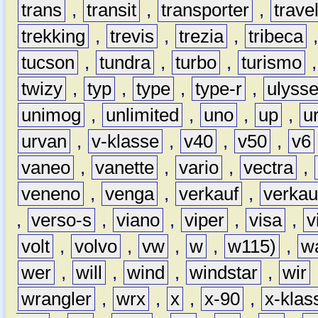
trans
,
transit
,
transporter
,
travel
trekking
,
trevis
,
trezia
,
tribeca
tucson
,
tundra
,
turbo
,
turismo
twizy
,
typ
,
type
,
type-r
,
ulyss
unimog
,
unlimited
,
uno
,
up
,
u
urvan
,
v-klasse
,
v40
,
v50
,
v6
vaneo
,
vanette
,
vario
,
vectra
,
veneno
,
venga
,
verkauf
,
verkau
,
verso-s
,
viano
,
viper
,
visa
,
v
volt
,
volvo
,
vw
,
w
,
w115)
,
w
wer
,
will
,
wind
,
windstar
,
wir
wrangler
,
wrx
,
x
,
x-90
,
x-klas