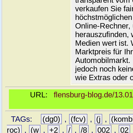
transparent vom 
verkaufen Sie fai
höchstmöglichen 
Online-Rechner,
herauszufinden, w
Medien wert ist. 
Marktpreis für I
Automobilmarkt. 
jedoch noch kein
wie Extras oder 
URL:
flensburg-blog.de/13.0
TAGs:
(dg0)
,
(fcv)
,
(j
,
(komb
roc)
,
(w
,
+2
,
/
,
/8
,
002
,
02