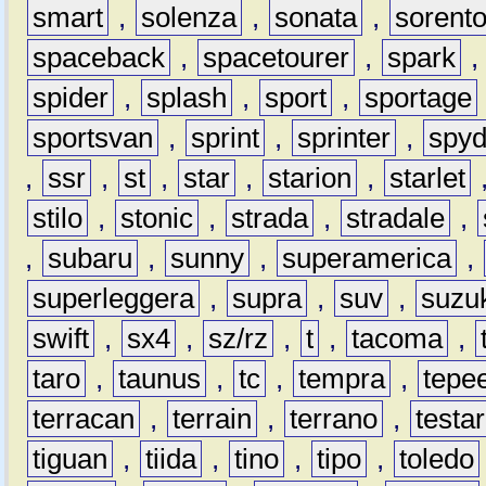
smart
,
solenza
,
sonata
,
sorent
spaceback
,
spacetourer
,
spark
spider
,
splash
,
sport
,
sportage
sportsvan
,
sprint
,
sprinter
,
spyd
,
ssr
,
st
,
star
,
starion
,
starlet
stilo
,
stonic
,
strada
,
stradale
,
,
subaru
,
sunny
,
superamerica
,
superleggera
,
supra
,
suv
,
suzu
swift
,
sx4
,
sz/rz
,
t
,
tacoma
,
taro
,
taunus
,
tc
,
tempra
,
tepe
terracan
,
terrain
,
terrano
,
testa
tiguan
,
tiida
,
tino
,
tipo
,
toledo