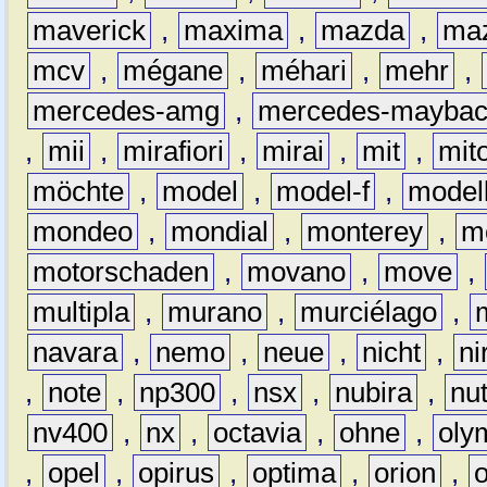
maverick
,
maxima
,
mazda
,
ma
mcv
,
mégane
,
méhari
,
mehr
,
mercedes-amg
,
mercedes-mayba
,
mii
,
mirafiori
,
mirai
,
mit
,
mit
möchte
,
model
,
model-f
,
model
mondeo
,
mondial
,
monterey
,
m
motorschaden
,
movano
,
move
,
multipla
,
murano
,
murciélago
,
navara
,
nemo
,
neue
,
nicht
,
ni
,
note
,
np300
,
nsx
,
nubira
,
nu
nv400
,
nx
,
octavia
,
ohne
,
oly
,
opel
,
opirus
,
optima
,
orion
,