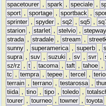
spacetourer
,
spark
,
speciale
,
s
sport
,
sportage
,
sportback
,
spo
sprinter
,
spyder
,
sq2
,
sq5
,
sq
starion
,
starlet
,
stelvio
,
stepwa
strada
,
stradale
,
stream
,
street
sunny
,
superamerica
,
superb
,
supra
,
suv
,
suzuki
,
sv
,
svr
,
sz/rz
,
t
,
tacoma
,
taft
,
tahoe
,
tc
,
tempra
,
tepee
,
tercel
,
teri
terrain
,
terrano
,
testarossa
,
thu
tiida
,
tino
,
tipo
,
toledo
,
totals
tourer
,
tourneo
,
towner
,
toyota