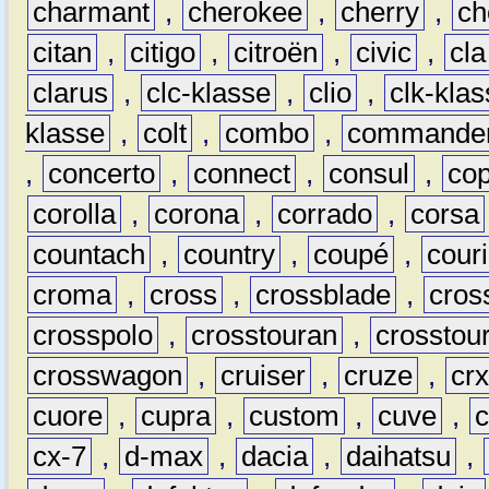
charmant
,
cherokee
,
cherry
,
ch
citan
,
citigo
,
citroën
,
civic
,
cla
clarus
,
clc-klasse
,
clio
,
clk-kla
klasse
,
colt
,
combo
,
commande
,
concerto
,
connect
,
consul
,
co
corolla
,
corona
,
corrado
,
corsa
countach
,
country
,
coupé
,
couri
croma
,
cross
,
crossblade
,
cros
crosspolo
,
crosstouran
,
crosstou
crosswagon
,
cruiser
,
cruze
,
cr
cuore
,
cupra
,
custom
,
cuve
,
cx-7
,
d-max
,
dacia
,
daihatsu
,