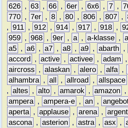
626
,
63
,
66
,
6er
,
6x6
,
7
,
7
770
,
7er
,
8
,
80
,
806
,
807
,
,
911
,
912
,
914
,
917
,
918
,
9
959
,
968
,
9er
,
a
,
a-klasse
,
a5
,
a6
,
a7
,
a8
,
a9
,
abarth
,
accord
,
active
,
activee
,
adam
aircross
,
alaskan
,
alero
,
alfa
,
alhambra
,
all
,
allroad
,
allspace
,
altes
,
alto
,
amarok
,
amazon
ampera
,
ampera-e
,
an
,
angebo
aperta
,
applause
,
arena
,
argen
ascona
,
asterion
,
astra
,
asx
,