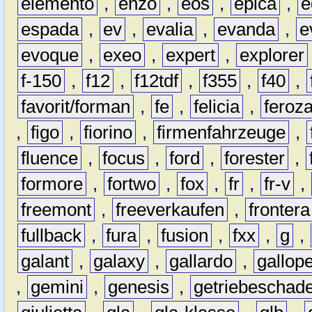
elemento
,
enzo
,
eos
,
epica
,
e
espada
,
ev
,
evalia
,
evanda
,
e
evoque
,
exeo
,
expert
,
explorer
f-150
,
f12
,
f12tdf
,
f355
,
f40
,
favorit/forman
,
fe
,
felicia
,
feroz
,
figo
,
fiorino
,
firmenfahrzeuge
,
fluence
,
focus
,
ford
,
forester
,
formore
,
fortwo
,
fox
,
fr
,
fr-v
,
freemont
,
freeverkaufen
,
frontera
fullback
,
fura
,
fusion
,
fxx
,
g
,
galant
,
galaxy
,
gallardo
,
gallop
,
gemini
,
genesis
,
getriebeschad