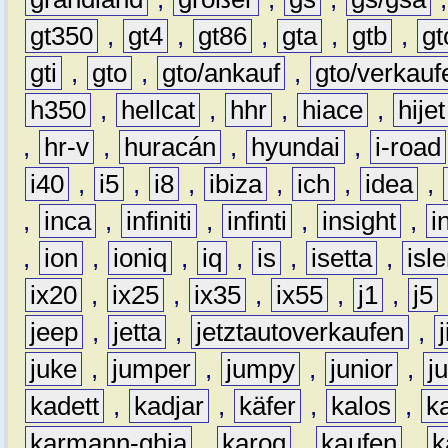
gt350
,
gt4
,
gt86
,
gta
,
gtb
,
gt
gti
,
gto
,
gto/ankauf
,
gto/verkauf
h350
,
hellcat
,
hhr
,
hiace
,
hijet
,
hr-v
,
huracán
,
hyundai
,
i-road
i40
,
i5
,
i8
,
ibiza
,
ich
,
idea
,
,
inca
,
infiniti
,
infinti
,
insight
,
i
,
ion
,
ioniq
,
iq
,
is
,
isetta
,
isl
ix20
,
ix25
,
ix35
,
ix55
,
j1
,
j5
jeep
,
jetta
,
jetztautoverkaufen
,
juke
,
jumper
,
jumpy
,
junior
,
j
kadett
,
kadjar
,
käfer
,
kalos
,
k
karmann-ghia
,
karoq
,
kaufen
,
k