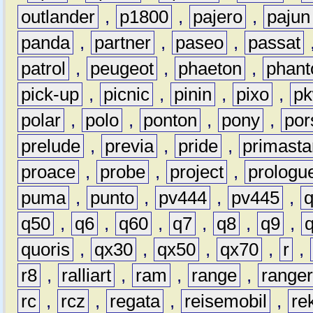
outlander
,
p1800
,
pajero
,
pajun
panda
,
partner
,
paseo
,
passat
patrol
,
peugeot
,
phaeton
,
phan
pick-up
,
picnic
,
pinin
,
pixo
,
p
polar
,
polo
,
ponton
,
pony
,
por
prelude
,
previa
,
pride
,
primasta
proace
,
probe
,
project
,
prologu
puma
,
punto
,
pv444
,
pv445
,
q50
,
q6
,
q60
,
q7
,
q8
,
q9
,
quoris
,
qx30
,
qx50
,
qx70
,
r
,
r8
,
ralliart
,
ram
,
range
,
range
rc
,
rcz
,
regata
,
reisemobil
,
re