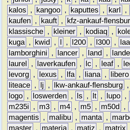
kalos
,
kangoo
,
kaputtes
,
karl
,
kaufen
,
kauft
,
kfz-ankauf-flensbu
klassische
,
kleiner
,
kodiaq
,
kol
kuga
,
kwid
,
l
,
l200
,
l300
,
la
lamborghini
,
lancer
,
land
,
lande
laurel
,
laverkaufen
,
lc
,
leaf
,
l
levorg
,
lexus
,
lfa
,
liana
,
libero
liteace
,
lj
,
lkw-ankauf-flensburg
logo
,
loswerden
,
ls
,
lt
,
lupo
,
m235i
,
m3
,
m4
,
m5
,
m50d
,
magentis
,
malibu
,
manta
,
marb
master
,
materia
,
matiz
,
matrix