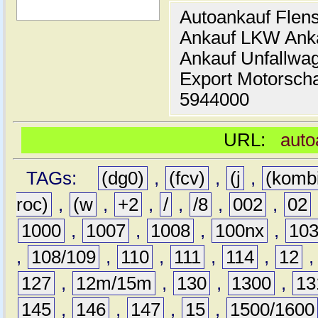
Autoankauf Flen
Ankauf LKW Ank
Ankauf Unfallwa
Export Motorsch
5944000
URL:
auto
TAGs:
(dg0)
,
(fcv)
,
(j
,
(komb
roc)
,
(w
,
+2
,
/
,
/8
,
002
,
02
1000
,
1007
,
1008
,
100nx
,
10
,
108/109
,
110
,
111
,
114
,
12
127
,
12m/15m
,
130
,
1300
,
13
145
,
146
,
147
,
15
,
1500/1600