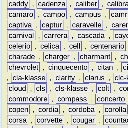
caddy
,
cadenza
,
caliber
,
calibr
camaro
,
campo
,
campus
,
camr
captiva
,
captur
,
caravelle
,
care
carnival
,
carrera
,
cascada
,
cay
celerio
,
celica
,
cell
,
centenario
charade
,
charger
,
charmant
,
ch
chevrolet
,
cinquecento
,
citan
,
c
,
cla-klasse
,
clarity
,
clarus
,
clc-
cloud
,
cls
,
cls-klasse
,
colt
,
c
commodore
,
compass
,
concerto
copen
,
cordia
,
cordoba
,
corolla
corsa
,
corvette
,
cougar
,
counta