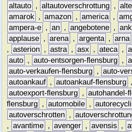
altauto
,
altautoverschrottung
,
alt
amarok
,
amazon
,
america
,
am
ampera-e
,
an
,
angebotene
,
ank
applause
,
arena
,
argenta
,
arna
,
asterion
,
astra
,
asx
,
ateca
,
a
auto
,
auto-entsorgen-flensburg
,
a
auto-verkaufen-flensburg
,
auto-ver
autoankauf
,
autoankauf-flensburg
autoexport-flensburg
,
autohandel-f
flensburg
,
automobile
,
autorecycl
autoverschrotten
,
autoverschrottun
,
avantime
,
avenger
,
avensis
,
a