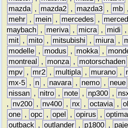
mazda
,
mazda2
,
mazda3
,
mb
mehr
,
mein
,
mercedes
,
merce
maybach
,
meriva
,
micra
,
midi
mit
,
mito
,
mitsubishi
,
miura
,
modelle
,
modus
,
mokka
,
mond
montreal
,
monza
,
motorschaden
mpv
,
mr2
,
multipla
,
murano
,
mx-5
,
n
,
navara
,
nemo
,
neue
nissan
,
nitro
,
note
,
np300
,
ns
,
nv200
,
nv400
,
nx
,
octavia
,
o
one
,
opc
,
opel
,
opirus
,
optim
outback
,
outlander
,
p1800
,
paje