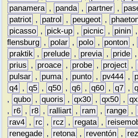
panamera
,
panda
,
partner
,
pas
patriot
,
patrol
,
peugeot
,
phaeto
picasso
,
pick-up
,
picnic
,
pinin
flensburg
,
polar
,
polo
,
ponton
,
praktik
,
prelude
,
previa
,
pride
prius
,
proace
,
probe
,
project
,
pulsar
,
puma
,
punto
,
pv444
,
q4
,
q5
,
q50
,
q6
,
q60
,
q7
,
,
qubo
,
quoris
,
qx30
,
qx50
,
qx
,
r6
,
r8
,
ralliart
,
ram
,
range
,
rav4
,
rc
,
rcz
,
regata
,
reisemob
renegade
,
retona
,
reventón
,
re