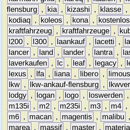
flensburg
,
kia
,
kizashi
,
klasse
,
kodiaq
,
koleos
,
kona
,
kostenlos
kraftfahrzeug
,
kraftfahrzeuge
,
kub
l200
,
l300
,
laankauf
,
lacetti
,
l
lancer
,
land
,
lander
,
lantra
,
la
laverkaufen
,
lc
,
leaf
,
legacy
,
lexus
,
lfa
,
liana
,
libero
,
limous
lkw
,
lkw-ankauf-flensburg
,
lkwver
lodgy
,
logan
,
logo
,
loswerden
m135i
,
m2
,
m235i
,
m3
,
m4
,
m6
,
macan
,
magentis
,
malibu
marea
,
massif
,
master
,
materi