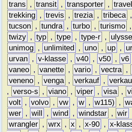
trans
,
transit
,
transporter
,
travel
trekking
,
trevis
,
trezia
,
tribeca
tucson
,
tundra
,
turbo
,
turismo
twizy
,
typ
,
type
,
type-r
,
ulyss
unimog
,
unlimited
,
uno
,
up
,
u
urvan
,
v-klasse
,
v40
,
v50
,
v6
vaneo
,
vanette
,
vario
,
vectra
,
veneno
,
venga
,
verkauf
,
verkau
,
verso-s
,
viano
,
viper
,
visa
,
v
volt
,
volvo
,
vw
,
w
,
w115)
,
w
wer
,
will
,
wind
,
windstar
,
wir
wrangler
,
wrx
,
x
,
x-90
,
x-klas