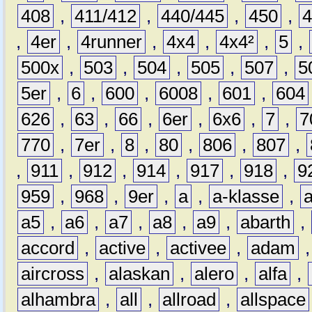
408
,
411/412
,
440/445
,
450
,
,
4er
,
4runner
,
4x4
,
4x4²
,
5
,
500x
,
503
,
504
,
505
,
507
,
5
5er
,
6
,
600
,
6008
,
601
,
604
626
,
63
,
66
,
6er
,
6x6
,
7
,
7
770
,
7er
,
8
,
80
,
806
,
807
,
,
911
,
912
,
914
,
917
,
918
,
9
959
,
968
,
9er
,
a
,
a-klasse
,
a5
,
a6
,
a7
,
a8
,
a9
,
abarth
,
accord
,
active
,
activee
,
adam
aircross
,
alaskan
,
alero
,
alfa
,
alhambra
,
all
,
allroad
,
allspace