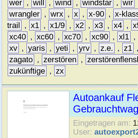
wer
,
will
,
wind
,
windstar
,
wir
wrangler
,
wrx
,
x
,
x-90
,
x-klas
trail
,
x1
,
x1/9
,
x2
,
x3
,
x4
,
x
xc40
,
xc60
,
xc70
,
xc90
,
xl1
,
xv
,
yaris
,
yeti
,
yrv
,
z.e.
,
z1
zagato
,
zerstören
,
zerstörenflen
zukünftige
,
zx
Autoankauf Fl
Gebrauchtwage
Eingetragen am:
1
User:
autoexport