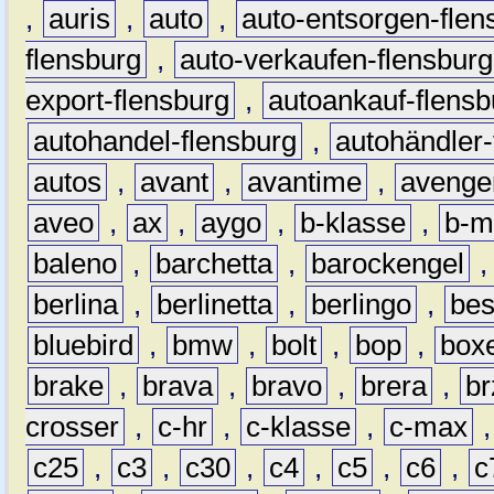
,
auris
,
auto
,
auto-entsorgen-flen
flensburg
,
auto-verkaufen-flensburg
export-flensburg
,
autoankauf-flensb
autohandel-flensburg
,
autohändler-
autos
,
avant
,
avantime
,
avenge
aveo
,
ax
,
aygo
,
b-klasse
,
b-m
baleno
,
barchetta
,
barockengel
berlina
,
berlinetta
,
berlingo
,
bes
bluebird
,
bmw
,
bolt
,
bop
,
box
brake
,
brava
,
bravo
,
brera
,
br
crosser
,
c-hr
,
c-klasse
,
c-max
c25
,
c3
,
c30
,
c4
,
c5
,
c6
,
c