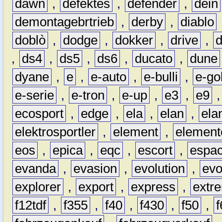
dawn
,
defektes
,
defender
,
dein
demontagebrtrieb
,
derby
,
diablo
doblò
,
dodge
,
dokker
,
drive
,
,
ds4
,
ds5
,
ds6
,
ducato
,
dune
dyane
,
e
,
e-auto
,
e-bulli
,
e-gol
e-serie
,
e-tron
,
e-up
,
e3
,
e9
ecosport
,
edge
,
ela
,
elan
,
ela
elektrosportler
,
element
,
element
eos
,
epica
,
eqc
,
escort
,
espa
evanda
,
evasion
,
evolution
,
ev
explorer
,
export
,
express
,
extr
f12tdf
,
f355
,
f40
,
f430
,
f50
,
f