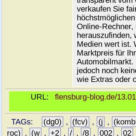
transparent vom 
verkaufen Sie fai
höchstmöglichen 
Online-Rechner,
herauszufinden, w
Medien wert ist. 
Marktpreis für I
Automobilmarkt. 
jedoch noch kein
wie Extras oder 
URL:
flensburg-blog.de/13.0
TAGs:
(dg0)
,
(fcv)
,
(j
,
(komb
roc)
,
(w
,
+2
,
/
,
/8
,
002
,
02