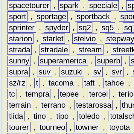
spacetourer
,
spark
,
speciale
,
s
sport
,
sportage
,
sportback
,
spo
sprinter
,
spyder
,
sq2
,
sq5
,
sq
starion
,
starlet
,
stelvio
,
stepwa
strada
,
stradale
,
stream
,
street
sunny
,
superamerica
,
superb
,
supra
,
suv
,
suzuki
,
sv
,
svr
,
sz/rz
,
t
,
tacoma
,
taft
,
tahoe
,
tc
,
tempra
,
tepee
,
tercel
,
teri
terrain
,
terrano
,
testarossa
,
thu
tiida
,
tino
,
tipo
,
toledo
,
totals
tourer
,
tourneo
,
towner
,
toyota