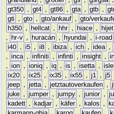
gt350
,
gt4
,
gt86
,
gta
,
gtb
,
gt
gti
,
gto
,
gto/ankauf
,
gto/verkauf
h350
,
hellcat
,
hhr
,
hiace
,
hijet
,
hr-v
,
huracán
,
hyundai
,
i-road
i40
,
i5
,
i8
,
ibiza
,
ich
,
idea
,
,
inca
,
infiniti
,
infinti
,
insight
,
i
,
ion
,
ioniq
,
iq
,
is
,
isetta
,
isl
ix20
,
ix25
,
ix35
,
ix55
,
j1
,
j5
jeep
,
jetta
,
jetztautoverkaufen
,
juke
,
jumper
,
jumpy
,
junior
,
j
kadett
,
kadjar
,
käfer
,
kalos
,
k
karmann-ghia
,
karoq
,
kaufen
,
k