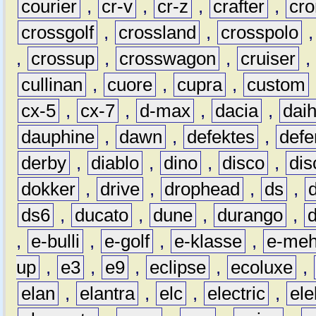
courier
,
cr-v
,
cr-z
,
crafter
,
cr
crossgolf
,
crossland
,
crosspolo
,
crossup
,
crosswagon
,
cruiser
,
cullinan
,
cuore
,
cupra
,
custom
cx-5
,
cx-7
,
d-max
,
dacia
,
dai
dauphine
,
dawn
,
defektes
,
defe
derby
,
diablo
,
dino
,
disco
,
dis
dokker
,
drive
,
drophead
,
ds
,
ds6
,
ducato
,
dune
,
durango
,
,
e-bulli
,
e-golf
,
e-klasse
,
e-meh
up
,
e3
,
e9
,
eclipse
,
ecoluxe
,
elan
,
elantra
,
elc
,
electric
,
ele