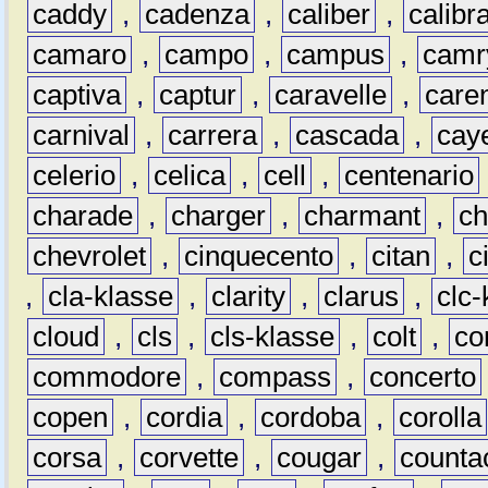
caddy
,
cadenza
,
caliber
,
calibr
camaro
,
campo
,
campus
,
camr
captiva
,
captur
,
caravelle
,
care
carnival
,
carrera
,
cascada
,
cay
celerio
,
celica
,
cell
,
centenario
charade
,
charger
,
charmant
,
ch
chevrolet
,
cinquecento
,
citan
,
c
,
cla-klasse
,
clarity
,
clarus
,
clc-
cloud
,
cls
,
cls-klasse
,
colt
,
c
commodore
,
compass
,
concerto
copen
,
cordia
,
cordoba
,
corolla
corsa
,
corvette
,
cougar
,
counta