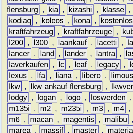
flensburg
,
kia
,
kizashi
,
klasse
,
kodiaq
,
koleos
,
kona
,
kostenlos
kraftfahrzeug
,
kraftfahrzeuge
,
kub
l200
,
l300
,
laankauf
,
lacetti
,
l
lancer
,
land
,
lander
,
lantra
,
la
laverkaufen
,
lc
,
leaf
,
legacy
,
lexus
,
lfa
,
liana
,
libero
,
limous
lkw
,
lkw-ankauf-flensburg
,
lkwver
lodgy
,
logan
,
logo
,
loswerden
m135i
,
m2
,
m235i
,
m3
,
m4
,
m6
,
macan
,
magentis
,
malibu
marea
,
massif
,
master
,
materi