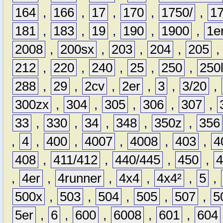
164
,
166
,
17
,
170
,
1750/
,
1
181
,
183
,
19
,
190
,
1900
,
1e
2008
,
200sx
,
203
,
204
,
205
212
,
220
,
240
,
25
,
250
,
250
288
,
29
,
2cv
,
2er
,
3
,
3/20
,
300zx
,
304
,
305
,
306
,
307
,
33
,
330
,
34
,
348
,
350z
,
356
,
4
,
400
,
4007
,
4008
,
403
,
4
408
,
411/412
,
440/445
,
450
,
,
4er
,
4runner
,
4x4
,
4x4²
,
5
,
500x
,
503
,
504
,
505
,
507
,
5
5er
,
6
,
600
,
6008
,
601
,
604