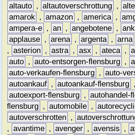
altauto
,
altautoverschrottung
,
alt
amarok
,
amazon
,
america
,
am
ampera-e
,
an
,
angebotene
,
ank
applause
,
arena
,
argenta
,
arna
,
asterion
,
astra
,
asx
,
ateca
,
a
auto
,
auto-entsorgen-flensburg
,
a
auto-verkaufen-flensburg
,
auto-ver
autoankauf
,
autoankauf-flensburg
autoexport-flensburg
,
autohandel-f
flensburg
,
automobile
,
autorecycl
autoverschrotten
,
autoverschrottun
,
avantime
,
avenger
,
avensis
,
a