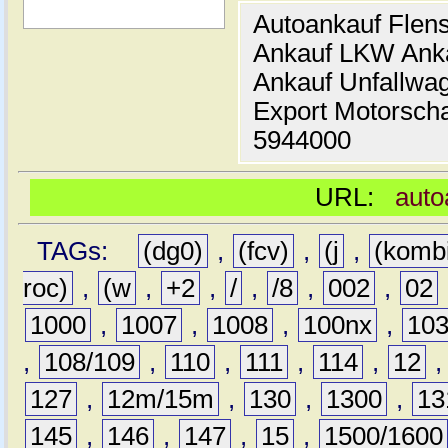
Autoankauf Flen
Ankauf LKW Ank
Ankauf Unfallwa
Export Motorsch
5944000
URL:
auto
TAGs:
(dg0)
,
(fcv)
,
(j
,
(komb
roc)
,
(w
,
+2
,
/
,
/8
,
002
,
02
1000
,
1007
,
1008
,
100nx
,
10
,
108/109
,
110
,
111
,
114
,
12
127
,
12m/15m
,
130
,
1300
,
13
145
,
146
,
147
,
15
,
1500/1600