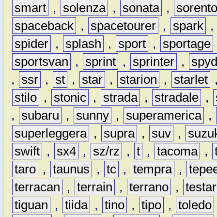
smart
,
solenza
,
sonata
,
sorent
spaceback
,
spacetourer
,
spark
spider
,
splash
,
sport
,
sportage
sportsvan
,
sprint
,
sprinter
,
spyd
,
ssr
,
st
,
star
,
starion
,
starlet
stilo
,
stonic
,
strada
,
stradale
,
,
subaru
,
sunny
,
superamerica
,
superleggera
,
supra
,
suv
,
suzu
swift
,
sx4
,
sz/rz
,
t
,
tacoma
,
taro
,
taunus
,
tc
,
tempra
,
tepe
terracan
,
terrain
,
terrano
,
testa
tiguan
,
tiida
,
tino
,
tipo
,
toledo