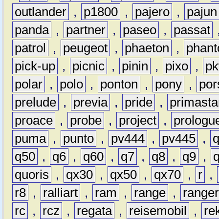
outlander
,
p1800
,
pajero
,
pajun
panda
,
partner
,
paseo
,
passat
patrol
,
peugeot
,
phaeton
,
phan
pick-up
,
picnic
,
pinin
,
pixo
,
p
polar
,
polo
,
ponton
,
pony
,
por
prelude
,
previa
,
pride
,
primasta
proace
,
probe
,
project
,
prologu
puma
,
punto
,
pv444
,
pv445
,
q50
,
q6
,
q60
,
q7
,
q8
,
q9
,
quoris
,
qx30
,
qx50
,
qx70
,
r
,
r8
,
ralliart
,
ram
,
range
,
range
rc
,
rcz
,
regata
,
reisemobil
,
re