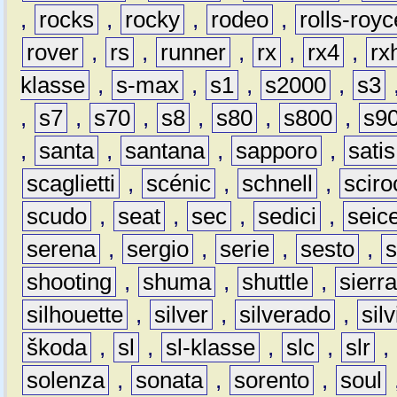
,
rocks
,
rocky
,
rodeo
,
rolls-royc
rover
,
rs
,
runner
,
rx
,
rx4
,
rx
klasse
,
s-max
,
s1
,
s2000
,
s3
,
s7
,
s70
,
s8
,
s80
,
s800
,
s9
,
santa
,
santana
,
sapporo
,
satis
scaglietti
,
scénic
,
schnell
,
sciro
scudo
,
seat
,
sec
,
sedici
,
seic
serena
,
sergio
,
serie
,
sesto
,
shooting
,
shuma
,
shuttle
,
sierr
silhouette
,
silver
,
silverado
,
silv
škoda
,
sl
,
sl-klasse
,
slc
,
slr
,
solenza
,
sonata
,
sorento
,
soul