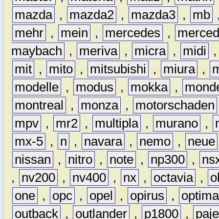
mazda
,
mazda2
,
mazda3
,
mb
mehr
,
mein
,
mercedes
,
merce
maybach
,
meriva
,
micra
,
midi
mit
,
mito
,
mitsubishi
,
miura
,
modelle
,
modus
,
mokka
,
mond
montreal
,
monza
,
motorschaden
mpv
,
mr2
,
multipla
,
murano
,
mx-5
,
n
,
navara
,
nemo
,
neue
nissan
,
nitro
,
note
,
np300
,
ns
,
nv200
,
nv400
,
nx
,
octavia
,
o
one
,
opc
,
opel
,
opirus
,
optim
outback
,
outlander
,
p1800
,
paje