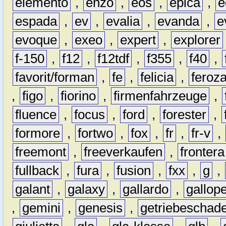
elemento
,
enzo
,
eos
,
epica
,
e
espada
,
ev
,
evalia
,
evanda
,
e
evoque
,
exeo
,
expert
,
explorer
f-150
,
f12
,
f12tdf
,
f355
,
f40
,
favorit/forman
,
fe
,
felicia
,
feroz
,
figo
,
fiorino
,
firmenfahrzeuge
,
fluence
,
focus
,
ford
,
forester
,
formore
,
fortwo
,
fox
,
fr
,
fr-v
,
freemont
,
freeverkaufen
,
frontera
fullback
,
fura
,
fusion
,
fxx
,
g
,
galant
,
galaxy
,
gallardo
,
gallop
,
gemini
,
genesis
,
getriebeschad