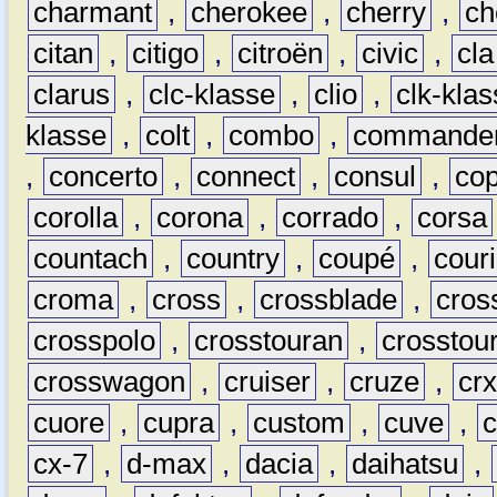
charmant
,
cherokee
,
cherry
,
ch
citan
,
citigo
,
citroën
,
civic
,
cla
clarus
,
clc-klasse
,
clio
,
clk-kla
klasse
,
colt
,
combo
,
commande
,
concerto
,
connect
,
consul
,
co
corolla
,
corona
,
corrado
,
corsa
countach
,
country
,
coupé
,
couri
croma
,
cross
,
crossblade
,
cros
crosspolo
,
crosstouran
,
crosstou
crosswagon
,
cruiser
,
cruze
,
cr
cuore
,
cupra
,
custom
,
cuve
,
cx-7
,
d-max
,
dacia
,
daihatsu
,