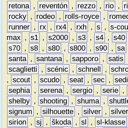
retona
,
reventón
,
rezzo
,
rio
,
r
rocky
,
rodeo
,
rolls-royce
,
rome
runner
,
rx
,
rx4
,
rxh
,
s
,
s-co
max
,
s1
,
s2000
,
s3
,
s4
,
s40
s70
,
s8
,
s80
,
s800
,
s90
,
sa
santa
,
santana
,
sapporo
,
satis
scaglietti
,
scénic
,
schnell
,
schro
,
scout
,
scudo
,
seat
,
sec
,
sedi
sephia
,
serena
,
sergio
,
serie
,
shelby
,
shooting
,
shuma
,
shuttl
signum
,
silhouette
,
silver
,
silve
sirion
,
sj
,
škoda
,
sl
,
sl-klasse