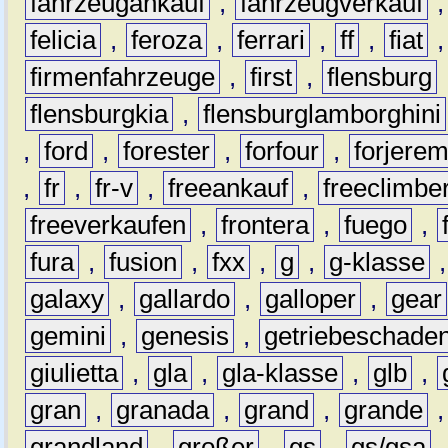
fahrzeugankauf
,
fahrzeugverkauf
felicia
,
feroza
,
ferrari
,
ff
,
fiat
firmenfahrzeuge
,
first
,
flensburg
flensburgkia
,
flensburglamborghini
,
ford
,
forester
,
forfour
,
forjere
,
fr
,
fr-v
,
freeankauf
,
freeclimbe
freeverkaufen
,
frontera
,
fuego
,
fura
,
fusion
,
fxx
,
g
,
g-klasse
galaxy
,
gallardo
,
galloper
,
gear
gemini
,
genesis
,
getriebeschade
giulietta
,
gla
,
gla-klasse
,
glb
,
gran
,
granada
,
grand
,
grande
grandland
,
großer
,
gs
,
gs/gsa