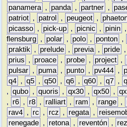
panamera
,
panda
,
partner
,
pas
patriot
,
patrol
,
peugeot
,
phaeto
picasso
,
pick-up
,
picnic
,
pinin
flensburg
,
polar
,
polo
,
ponton
,
praktik
,
prelude
,
previa
,
pride
prius
,
proace
,
probe
,
project
,
pulsar
,
puma
,
punto
,
pv444
,
q4
,
q5
,
q50
,
q6
,
q60
,
q7
,
,
qubo
,
quoris
,
qx30
,
qx50
,
qx
,
r6
,
r8
,
ralliart
,
ram
,
range
,
rav4
,
rc
,
rcz
,
regata
,
reisemob
renegade
,
retona
,
reventón
,
re