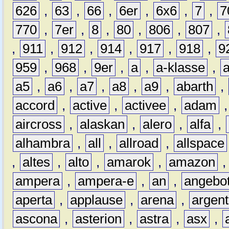
626
,
63
,
66
,
6er
,
6x6
,
7
,
7
770
,
7er
,
8
,
80
,
806
,
807
,
,
911
,
912
,
914
,
917
,
918
,
9
959
,
968
,
9er
,
a
,
a-klasse
,
a5
,
a6
,
a7
,
a8
,
a9
,
abarth
,
accord
,
active
,
activee
,
adam
aircross
,
alaskan
,
alero
,
alfa
,
alhambra
,
all
,
allroad
,
allspace
,
altes
,
alto
,
amarok
,
amazon
ampera
,
ampera-e
,
an
,
angebo
aperta
,
applause
,
arena
,
argen
ascona
,
asterion
,
astra
,
asx
,