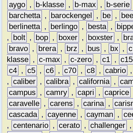
aygo
,
b-klasse
,
b-max
,
b-serie
barchetta
,
barockengel
,
be
,
be
berlinetta
,
berlingo
,
besta
,
bipp
,
bolt
,
bop
,
boxer
,
boxster
,
br
bravo
,
brera
,
brz
,
bus
,
bx
,
c
klasse
,
c-max
,
c-zero
,
c1
,
c15
c4
,
c5
,
c6
,
c70
,
c8
,
cabrio
,
caliber
,
calibra
,
california
,
cam
campus
,
camry
,
capri
,
caprice
caravelle
,
carens
,
carina
,
cari
cascada
,
cayenne
,
cayman
,
ce
,
centenario
,
cerato
,
challenger