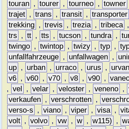
touran
,
tourer
,
tourneo
,
towner
trajet
,
trans
,
transit
,
transporter
trekking
,
trevis
,
trezia
,
tribeca
trs
,
tt
,
tts
,
tucson
,
tundra
,
tu
twingo
,
twintop
,
twizy
,
typ
,
ty
unfallfahrzeuge
,
unfallwagen
,
un
up
,
urban
,
urraco
,
urus
,
urva
v6
,
v60
,
v70
,
v8
,
v90
,
vane
,
vel
,
velar
,
veloster
,
veneno
,
verkaufen
,
verschrotten
,
verschro
verso-s
,
viano
,
viper
,
visa
,
vi
volt
,
volvo
,
vw
,
w
,
w115)
,
w