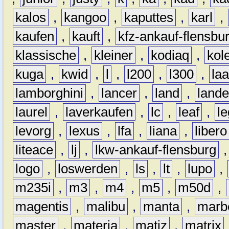
kalos
,
kangoo
,
kaputtes
,
karl
,
kaufen
,
kauft
,
kfz-ankauf-flensbu
klassische
,
kleiner
,
kodiaq
,
kol
kuga
,
kwid
,
l
,
l200
,
l300
,
la
lamborghini
,
lancer
,
land
,
lande
laurel
,
laverkaufen
,
lc
,
leaf
,
l
levorg
,
lexus
,
lfa
,
liana
,
libero
liteace
,
lj
,
lkw-ankauf-flensburg
logo
,
loswerden
,
ls
,
lt
,
lupo
,
m235i
,
m3
,
m4
,
m5
,
m50d
,
magentis
,
malibu
,
manta
,
marb
master
,
materia
,
matiz
,
matrix