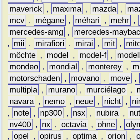
maverick
,
maxima
,
mazda
,
ma
mcv
,
mégane
,
méhari
,
mehr
,
mercedes-amg
,
mercedes-mayba
,
mii
,
mirafiori
,
mirai
,
mit
,
mit
möchte
,
model
,
model-f
,
model
mondeo
,
mondial
,
monterey
,
m
motorschaden
,
movano
,
move
,
multipla
,
murano
,
murciélago
,
navara
,
nemo
,
neue
,
nicht
,
ni
,
note
,
np300
,
nsx
,
nubira
,
nu
nv400
,
nx
,
octavia
,
ohne
,
oly
,
opel
,
opirus
,
optima
,
orion
,