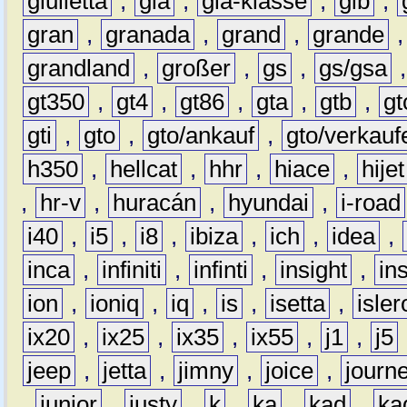
giulietta
,
gla
,
gla-klasse
,
glb
,
gran
,
granada
,
grand
,
grande
grandland
,
großer
,
gs
,
gs/gsa
gt350
,
gt4
,
gt86
,
gta
,
gtb
,
gt
gti
,
gto
,
gto/ankauf
,
gto/verkauf
h350
,
hellcat
,
hhr
,
hiace
,
hijet
,
hr-v
,
huracán
,
hyundai
,
i-road
i40
,
i5
,
i8
,
ibiza
,
ich
,
idea
,
inca
,
infiniti
,
infinti
,
insight
,
in
ion
,
ioniq
,
iq
,
is
,
isetta
,
isler
ix20
,
ix25
,
ix35
,
ix55
,
j1
,
j5
jeep
,
jetta
,
jimny
,
joice
,
journ
,
junior
,
justy
,
k
,
ka
,
kad
,
ka