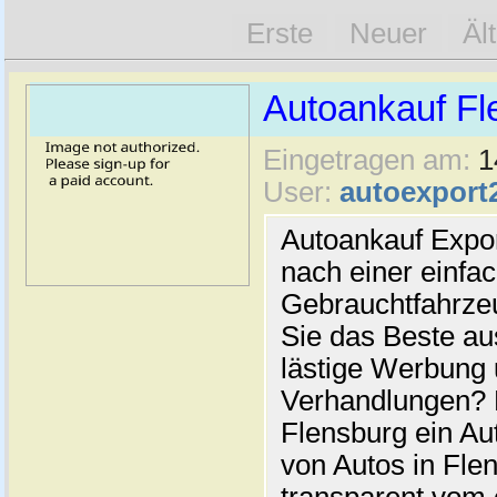
Erste
Neuer
Äl
Autoankauf Fl
Eingetragen am:
1
User:
autoexport
Autoankauf Expo
nach einer einfac
Gebrauchtfahrze
Sie das Beste au
lästige Werbung
Verhandlungen? 
Flensburg ein Au
von Autos in Flen