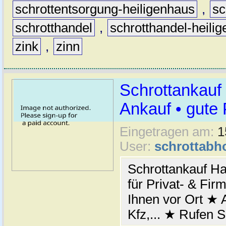
schrottentsorgung-heiligenhaus
,
sc
schrotthandel
,
schrotthandel-heili
zink
,
zinn
Schrottankauf 
Ankauf • gute 
Eingetragen am:
1
User:
schrottabh
Schrottankauf Ha
für Privat- & Fi
Ihnen vor Ort ★ A
Kfz,... ★ Rufen S