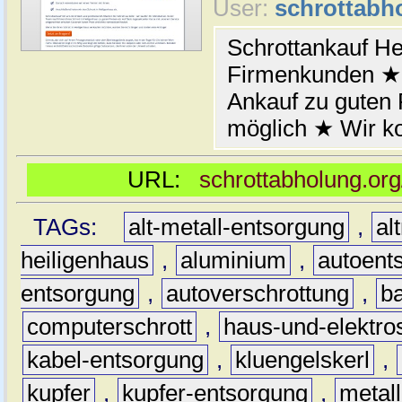
User:
schrottabh
Schrottankauf He
Firmenkunden ★ 
Ankauf zu guten
möglich ★ Wir k
URL:
schrottabholung.org
TAGs:
alt-metall-entsorgung
,
al
heiligenhaus
,
aluminium
,
autoent
entsorgung
,
autoverschrottung
,
b
computerschrott
,
haus-und-elektro
kabel-entsorgung
,
kluengelskerl
,
kupfer
,
kupfer-entsorgung
,
metall