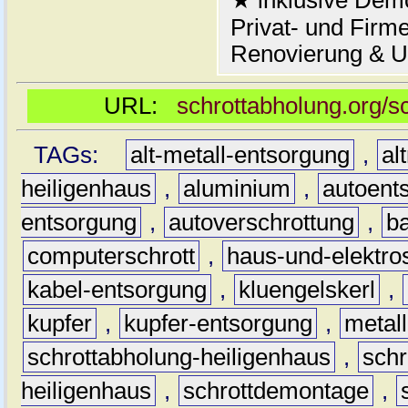
★ inklusive Demo
Privat- und Firm
Renovierung & 
URL:
schrottabholung.org/s
TAGs:
alt-metall-entsorgung
,
al
heiligenhaus
,
aluminium
,
autoent
entsorgung
,
autoverschrottung
,
b
computerschrott
,
haus-und-elektro
kabel-entsorgung
,
kluengelskerl
,
kupfer
,
kupfer-entsorgung
,
metall
schrottabholung-heiligenhaus
,
schr
heiligenhaus
,
schrottdemontage
,