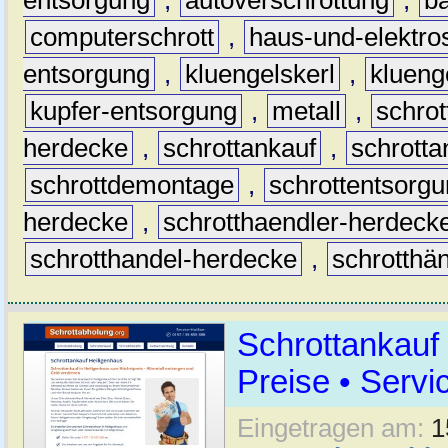
computerschrott
,
haus-und-elektro
entsorgung
,
kluengelskerl
,
klueng
kupfer-entsorgung
,
metall
,
schrot
herdecke
,
schrottankauf
,
schrott
schrottdemontage
,
schrottentsorg
herdecke
,
schrotthaendler-herdeck
schrotthandel-herdecke
,
schrotthä
Schrottankauf
Preise • Servi
Eingetragen am:
1