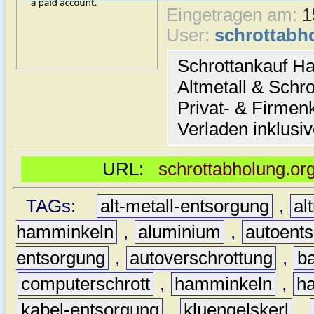
Eingetragen am:
1
User:
schrottabh
Schrottankauf H
Altmetall & Schro
Privat- & Firme
Verladen inklusi
URL:
schrottabholung.or
TAGs:
alt-metall-entsorgung
,
al
hamminkeln
,
aluminium
,
autoent
entsorgung
,
autoverschrottung
,
b
computerschrott
,
hamminkeln
,
ha
kabel-entsorgung
,
kluengelskerl
,