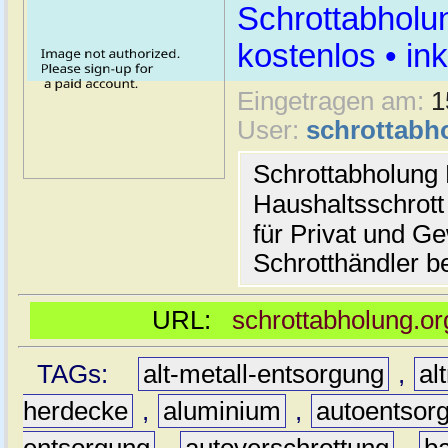
Schrottabholu
kostenlos • i
Eingetragen am:
1
User:
schrottabh
Schrottabholung 
Haushaltsschrott
für Privat und G
Schrotthändler be
URL:
schrottabholung.or
TAGs:
alt-metall-entsorgung
,
al
herdecke
,
aluminium
,
autoentsor
entsorgung
,
autoverschrottung
,
b