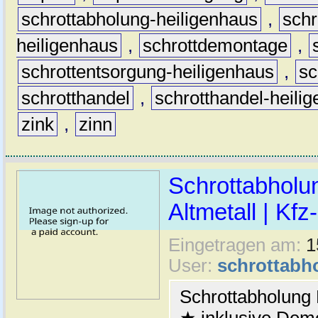
schrottabholung-heiligenhaus
,
schr
heiligenhaus
,
schrottdemontage
,
schrottentsorgung-heiligenhaus
,
sc
schrotthandel
,
schrotthandel-heili
zink
,
zinn
Schrottabholu
Altmetall | Kfz
Eingetragen am:
1
User:
schrottabh
Schrottabholung 