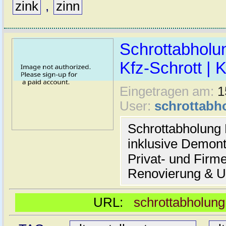
zink
,
zinn
Schrottabholun
Kfz-Schrott | 
Eingetragen am:
1
User:
schrottabh
Schrottabholung
inklusive Demont
Privat- und Firm
Renovierung & 
URL:
schrottabholun