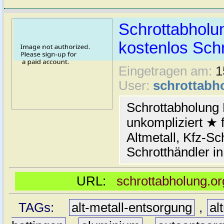
Schrottabholun
kostenlos Schr
Eingetragen am:
1
User:
schrottabh
Schrottabholung 
unkompliziert ★ 
Altmetall, Kfz-Sch
Schrotthändler i
URL:
schrottabholung.or
TAGs:
alt-metall-entsorgung
,
al