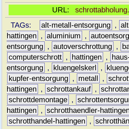
URL:
schrottabholung.
TAGs:
alt-metall-entsorgung
,
al
hattingen
,
aluminium
,
autoentsor
entsorgung
,
autoverschrottung
,
b
computerschrott
,
hattingen
,
haus-
entsorgung
,
kluengelskerl
,
klueng
kupfer-entsorgung
,
metall
,
schrot
hattingen
,
schrottankauf
,
schrotta
schrottdemontage
,
schrottentsorg
hattingen
,
schrotthaendler-hattinge
schrotthandel-hattingen
,
schrotthän