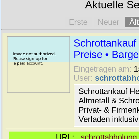
Aktuelle Se
Erste
Neuer
Äl
Schrottankauf
Preise • Barge
Eingetragen am:
1
User:
schrottabh
Schrottankauf He
Altmetall & Schro
Privat- & Firme
Verladen inklusi
URL:
schrottabholung