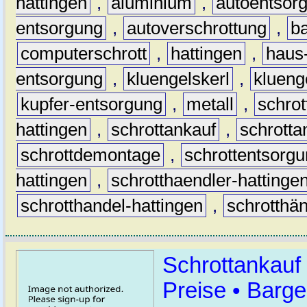
hattingen
,
aluminium
,
autoentsor
entsorgung
,
autoverschrottung
,
b
computerschrott
,
hattingen
,
haus-
entsorgung
,
kluengelskerl
,
klueng
kupfer-entsorgung
,
metall
,
schrot
hattingen
,
schrottankauf
,
schrotta
schrottdemontage
,
schrottentsorg
hattingen
,
schrotthaendler-hattinge
schrotthandel-hattingen
,
schrotthän
Schrottankauf
Preise • Barge