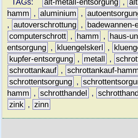
TAGs:
alt-metall-entsorgung
,
al
hamm
,
aluminium
,
autoentsorgun
,
autoverschrottung
,
badewannen-e
computerschrott
,
hamm
,
haus-un
entsorgung
,
kluengelskerl
,
klueng
kupfer-entsorgung
,
metall
,
schrot
schrottankauf
,
schrottankauf-ham
schrottentsorgung
,
schrottentsor
hamm
,
schrotthandel
,
schrottha
zink
,
zinn