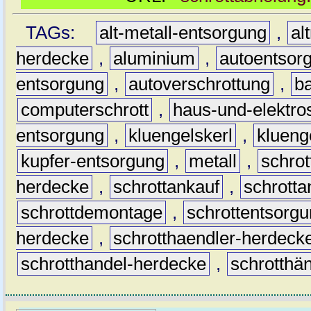
TAGs:
alt-metall-entsorgung
,
al
herdecke
,
aluminium
,
autoentsor
entsorgung
,
autoverschrottung
,
b
computerschrott
,
haus-und-elektro
entsorgung
,
kluengelskerl
,
klueng
kupfer-entsorgung
,
metall
,
schrot
herdecke
,
schrottankauf
,
schrott
schrottdemontage
,
schrottentsorg
herdecke
,
schrotthaendler-herdeck
schrotthandel-herdecke
,
schrotthä