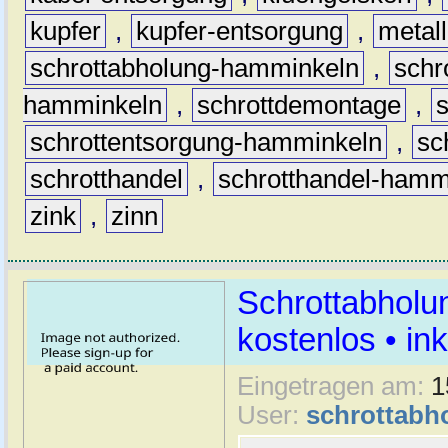
kupfer
,
kupfer-entsorgung
,
metall
schrottabholung-hamminkeln
,
schr
hamminkeln
,
schrottdemontage
,
schrottentsorgung-hamminkeln
,
sc
schrotthandel
,
schrotthandel-hamm
zink
,
zinn
Schrottabholu
kostenlos • i
Eingetragen am:
1
User:
schrottabh