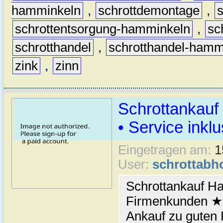
hamminkeln
,
schrottdemontage
,
schrottentsorgung-hamminkeln
,
sc
schrotthandel
,
schrotthandel-hamm
zink
,
zinn
Schrottankauf
• Service inklu
Eingetragen am:
1
User:
schrottabh
Schrottankauf H
Firmenkunden ★ 
Ankauf zu guten