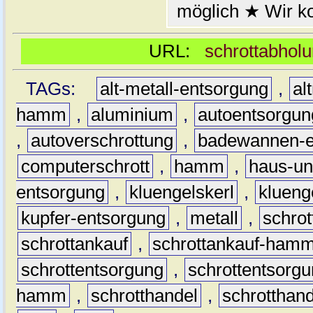
möglich ★ Wir k
URL:
schrottabhol
TAGs:
alt-metall-entsorgung
,
al
hamm
,
aluminium
,
autoentsorgun
,
autoverschrottung
,
badewannen-e
computerschrott
,
hamm
,
haus-un
entsorgung
,
kluengelskerl
,
klueng
kupfer-entsorgung
,
metall
,
schrot
schrottankauf
,
schrottankauf-ham
schrottentsorgung
,
schrottentsor
hamm
,
schrotthandel
,
schrottha