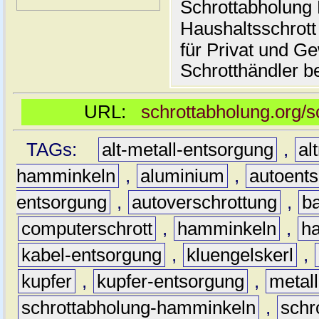
Schrottabholung 
Haushaltsschrott
für Privat und G
Schrotthändler be
URL:
schrottabholung.org/
TAGs:
alt-metall-entsorgung
,
al
hamminkeln
,
aluminium
,
autoent
entsorgung
,
autoverschrottung
,
b
computerschrott
,
hamminkeln
,
ha
kabel-entsorgung
,
kluengelskerl
,
kupfer
,
kupfer-entsorgung
,
metall
schrottabholung-hamminkeln
,
schr