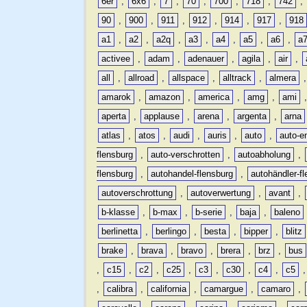
6er
,
6x6
,
7
,
70
,
700
,
718
,
742
,
90
,
900
,
911
,
912
,
914
,
917
,
918
a1
,
a2
,
a2q
,
a3
,
a4
,
a5
,
a6
,
a
activee
,
adam
,
adenauer
,
agila
,
air
,
all
,
allroad
,
allspace
,
alltrack
,
almera
amarok
,
amazon
,
america
,
amg
,
ami
aperta
,
applause
,
arena
,
argenta
,
arna
atlas
,
atos
,
audi
,
auris
,
auto
,
auto-e
flensburg
,
auto-verschrotten
,
autoabholung
,
flensburg
,
autohandel-flensburg
,
autohändler-f
autoverschrottung
,
autoverwertung
,
avant
,
b-klasse
,
b-max
,
b-serie
,
baja
,
baleno
berlinetta
,
berlingo
,
besta
,
bipper
,
blitz
brake
,
brava
,
bravo
,
brera
,
brz
,
bus
,
c15
,
c2
,
c25
,
c3
,
c30
,
c4
,
c5
,
calibra
,
california
,
camargue
,
camaro
,