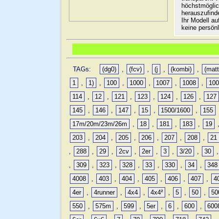
höchstmöglic
herauszufinde
Ihr Modell a
keine persön
TAGs:
(dg0)
,
(fcv)
,
(j
,
(kombi)
,
(matt
1
,
1)
,
100
,
1000
,
1007
,
1008
,
10
114
,
12
,
121
,
123
,
124
,
126
,
127
145
,
146
,
147
,
15
,
1500/1600
,
155
17m/20m/23m/26m
,
18
,
181
,
183
,
19
203
,
204
,
205
,
206
,
207
,
208
,
21
,
288
,
29
,
2cv
,
2er
,
3
,
3/20
,
30
,
309
,
323
,
328
,
33
,
330
,
34
,
348
4008
,
403
,
404
,
405
,
406
,
407
,
4
4er
,
4runner
,
4x4
,
4x4²
,
5
,
50
,
50
550
,
575m
,
599
,
5er
,
6
,
600
,
600