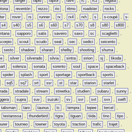
ange
,
ranger
,
rapid
,
raptor
,
rav4
,
rc
,
rcz
,
regata
,
etona
,
reventón
,
rezzo
,
rio
,
ritmo
,
roadster
,
rocks
,
ter
,
rover
,
rs
,
runner
,
rx
,
rx4
,
rxh
,
s
,
s-coupé
,
s-
s4
,
s40
,
s5
,
s6
,
s60
,
s7
,
s70
,
s8
,
s80
,
s800
,
ntana
,
sapporo
,
satis
,
saveiro
,
saxo
,
sc
,
scaglietti
,
scorpio
,
scout
,
scudo
,
seat
,
sec
,
sedici
,
seicento
,
,
sesto
,
shadow
,
sharan
,
shelby
,
shooting
,
shuma
,
te
,
silver
,
silverado
,
silvia
,
sintra
,
sirion
,
sj
,
škoda
,
art
,
solenza
,
sonata
,
sorento
,
soul
,
space
,
spaceback
,
,
spider
,
splash
,
sport
,
sportage
,
sportback
,
sports
,
,
sq5
,
sq7
,
srt
,
ssr
,
st
,
star
,
starion
,
starlet
,
trada
,
stradale
,
stream
,
streetka
,
studien
,
subaru
,
sunny
,
ggera
,
supra
,
suv
,
suzuki
,
sv
,
svr
,
svt
,
svx
,
swift
,
talisman
,
taro
,
taunus
,
tc
,
tempra
,
tepee
,
tercel
,
,
testarossa
,
thunderbird
,
tigra
,
tiguan
,
tiida
,
tino
,
tipo
,
ourer
,
tourneo
,
towner
,
toyota
,
traction
,
trafic
,
trajet
,