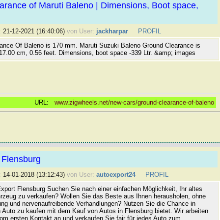
rance of Maruti Baleno | Dimensions, Boot space,
:
21-12-2021 (16:40:06)
von User:
jackharpar
PROFIL
ance Of Baleno is 170 mm. Maruti Suzuki Baleno Ground Clearance is
 17.00 cm, 0.56 feet. Dimensions, boot space -339 Ltr. &amp; images
URL:
www.zigwheels.net/new-cars/ground-clearance-of-baleno
 Flensburg
:
14-01-2018 (13:12:43)
von User:
autoexport24
PROFIL
xport Flensburg Suchen Sie nach einer einfachen Möglichkeit, Ihr altes
rzeug zu verkaufen? Wollen Sie das Beste aus Ihnen herausholen, ohne
ung und nervenaufreibende Verhandlungen? Nutzen Sie die Chance in
 Auto zu kaufen mit dem Kauf von Autos in Flensburg bietet. Wir arbeiten
vom ersten Kontakt an und verkaufen Sie fair für jedes Auto zum