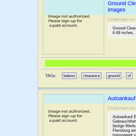
Ground Clea
images
Eingetragen am
Ground Clear
6.69 inches,
TAGs:
baleno
,
clearance
,
ground
,
of
Autoankauf
Eingetragen am
Autoankauf E
Gebrauchtfah
lästige Werb
Flensburg ein
transparent 