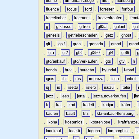
fiorino
,
firmenfahrzeuge
,
first
,
flensburg
fluence
,
focus
,
ford
,
forester
,
forfour
freeclimber
,
freemont
,
freeverkaufen
,
front
g
,
g-klasse
,
g-tron
,
g93a
,
galant
,
ga
genesis
,
getriebeschaden
,
getz
,
ghost
,
glt
,
golf
,
gran
,
granada
,
grand
,
gran
,
gt-r
,
gt2
,
gt3
,
gt350
,
gt4
,
gt86
,
gto/ankauf
,
gto/verkaufen
,
gts
,
gtv
,
h
honda
,
hr-v
,
huracán
,
hyundai
,
i-road
ignis
,
ihr
,
iltis
,
impreza
,
inca
,
infiniti
iq
,
is
,
isetta
,
islero
,
isuzu
,
italia
,
jazz
,
jeep
,
jetta
,
jetztautoverkaufen
,
ji
k
,
ka
,
kad
,
kadett
,
kadjar
,
käfer
,
kaufen
,
kauft
,
kfz
,
kfz-ankauf-flensburg
,
kona
,
kostenlos
,
kostenlose
,
kraftfahrze
laankauf
,
lacetti
,
laguna
,
lamborghini
,
l