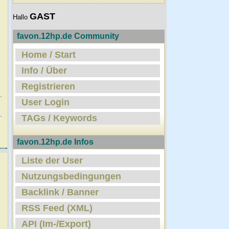
GAST
Hallo
favon.12hp.de Community
Home / Start
Info / Über
Registrieren
User Login
TAGs / Keywords
favon.12hp.de Infos
Liste der User
Nutzungsbedingungen
Backlink / Banner
RSS Feed (XML)
API (Im-/Export)