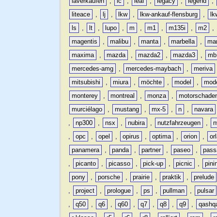
laverkaufen
,
lc
,
leaf
,
legacy
,
legend
,
liteace
,
lj
,
lkw
,
lkw-ankauf-flensburg
,
lk
ls
,
lt
,
lupo
,
m
,
m1
,
m135i
,
m2
,
magentis
,
malibu
,
manta
,
marbella
,
ma
maxima
,
mazda
,
mazda2
,
mazda3
,
mb
mercedes-amg
,
mercedes-maybach
,
meriva
mitsubishi
,
miura
,
möchte
,
model
,
mode
monterey
,
montreal
,
monza
,
motorschade
murciélago
,
mustang
,
mx-5
,
n
,
navara
,
np300
,
nsx
,
nubira
,
nutzfahrzeugen
,
n
,
opc
,
opel
,
opirus
,
optima
,
orion
,
or
panamera
,
panda
,
partner
,
paseo
,
pass
,
picanto
,
picasso
,
pick-up
,
picnic
,
pini
pony
,
porsche
,
prairie
,
praktik
,
prelude
,
project
,
prologue
,
ps
,
pullman
,
pulsar
,
q50
,
q6
,
q60
,
q7
,
q8
,
q9
,
qashq