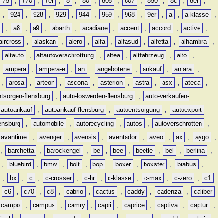
75
,
770
,
7er
,
8
,
80
,
806
,
807
,
850
,
8c
,
8er
,
,
924
,
928
,
929
,
944
,
959
,
968
,
9er
,
a
,
a-klasse
,
7
,
a8
,
a9
,
abarth
,
acadiane
,
accent
,
accord
,
active
,
aircross
,
alaskan
,
alero
,
alfa
,
alfasud
,
alfetta
,
alhambra
,
,
altauto
,
altautoverschrottung
,
altea
,
altfahrzeug
,
alto
,
,
ampera
,
ampera-e
,
an
,
angebotene
,
ankauf
,
antara
,
,
arosa
,
arteon
,
ascona
,
asterion
,
astra
,
asx
,
ateca
,
ntsorgen-flensburg
,
auto-loswerden-flensburg
,
auto-verkaufen-
autoankauf
,
autoankauf-flensburg
,
autoentsorgung
,
autoexport-
lensburg
,
automobile
,
autorecycling
,
autos
,
autoverschrotten
,
avantime
,
avenger
,
avensis
,
aventador
,
aveo
,
ax
,
aygo
,
,
barchetta
,
barockengel
,
be
,
bee
,
beetle
,
bel
,
berlina
,
,
bluebird
,
bmw
,
bolt
,
bop
,
boxer
,
boxster
,
brabus
,
,
bx
,
c
,
c-crosser
,
c-hr
,
c-klasse
,
c-max
,
c-zero
,
c1
,
c6
,
c70
,
c8
,
cabrio
,
cactus
,
caddy
,
cadenza
,
caliber
campo
,
campus
,
camry
,
capri
,
caprice
,
captiva
,
captur
,