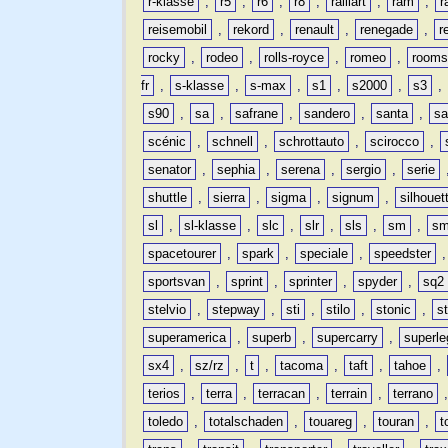
r-klasse
,
r5
,
r6
,
r8
,
ralliart
,
ram
,
r
reisemobil
,
rekord
,
renault
,
renegade
,
r
rocky
,
rodeo
,
rolls-royce
,
romeo
,
rooms
fr
,
s-klasse
,
s-max
,
s1
,
s2000
,
s3
,
s90
,
sa
,
safrane
,
sandero
,
santa
,
sa
scénic
,
schnell
,
schrottauto
,
scirocco
,
senator
,
sephia
,
serena
,
sergio
,
serie
shuttle
,
sierra
,
sigma
,
signum
,
silhouet
sl
,
sl-klasse
,
slc
,
slr
,
sls
,
sm
,
sm
spacetourer
,
spark
,
speciale
,
speedster
sportsvan
,
sprint
,
sprinter
,
spyder
,
sq2
stelvio
,
stepway
,
sti
,
stilo
,
stonic
,
s
superamerica
,
superb
,
supercarry
,
superle
sx4
,
sz/rz
,
t
,
tacoma
,
taft
,
tahoe
,
terios
,
terra
,
terracan
,
terrain
,
terrano
toledo
,
totalschaden
,
touareg
,
touran
,
t