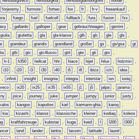
,
flensburgiveco
,
flensburgkia
,
flensburglamborghini
,
floride
,
,
forjeremy
,
formore
,
fortwo
,
fox
,
fr
,
fr-v
,
freeankauf
,
era
,
fuego
,
fuel
,
fuelcell
,
fullback
,
fura
,
fusion
,
fxx
,
laxy
,
gallardo
,
galloper
,
gear
,
gebrauchtwagen
,
gemini
,
giulia
,
giulietta
,
gla
,
gla-klasse
,
glb
,
glc
,
gle
,
gls
,
de
,
grandeur
,
grandis
,
grandland
,
großer
,
gs
,
gs/gsa
,
gt
gta
,
gtb
,
gtc
,
gtc4lusso
,
gtd
,
gte
,
gti
,
gto
,
,
h-1
,
h350
,
hellcat
,
hhr
,
hiace
,
hijet
,
hilux
,
holzmin
,
,
i10
,
i20
,
i3
,
i30
,
i40
,
i5
,
i8
,
ibiza
,
ich
,
idea
,
,
infinti
,
insight
,
insignia
,
integra
,
interstar
,
ion
,
ioniq
,
iveco
,
ix20
,
ix25
,
ix35
,
ix55
,
j1
,
j5
,
jalpa
,
jarama
,
mny
,
joice
,
journey
,
juke
,
jumper
,
jumpy
,
junior
,
justy
,
kalos
,
kangoo
,
kaputtes
,
karl
,
karmann-ghia
,
karoq
,
,
kia
,
kizashi
,
klasse
,
klassische
,
kleiner
,
kodiaq
,
koleos
ug
,
kraftfahrzeuge
,
kubistar
,
kuga
,
kwid
,
l
,
l200
,
l300
,
ancer
,
land
,
lander
,
lantra
,
lassen
,
latitude
,
laurel
,