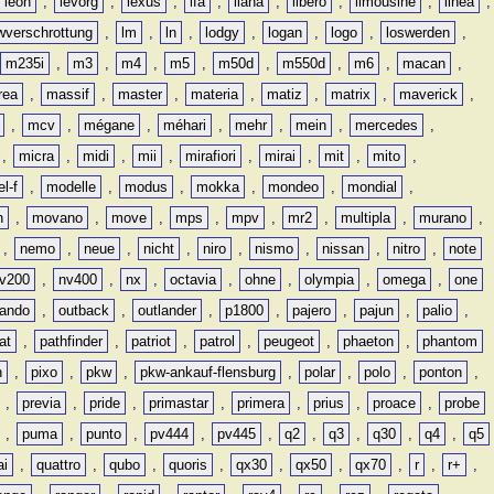
leon
,
levorg
,
lexus
,
lfa
,
liana
,
libero
,
limousine
,
linea
,
wverschrottung
,
lm
,
ln
,
lodgy
,
logan
,
logo
,
loswerden
,
m235i
,
m3
,
m4
,
m5
,
m50d
,
m550d
,
m6
,
macan
,
rea
,
massif
,
master
,
materia
,
matiz
,
matrix
,
maverick
,
,
mcv
,
mégane
,
méhari
,
mehr
,
mein
,
mercedes
,
,
micra
,
midi
,
mii
,
mirafiori
,
mirai
,
mit
,
mito
,
l-f
,
modelle
,
modus
,
mokka
,
mondeo
,
mondial
,
n
,
movano
,
move
,
mps
,
mpv
,
mr2
,
multipla
,
murano
,
,
nemo
,
neue
,
nicht
,
niro
,
nismo
,
nissan
,
nitro
,
note
v200
,
nv400
,
nx
,
octavia
,
ohne
,
olympia
,
omega
,
one
lando
,
outback
,
outlander
,
p1800
,
pajero
,
pajun
,
palio
,
at
,
pathfinder
,
patriot
,
patrol
,
peugeot
,
phaeton
,
phantom
n
,
pixo
,
pkw
,
pkw-ankauf-flensburg
,
polar
,
polo
,
ponton
,
,
previa
,
pride
,
primastar
,
primera
,
prius
,
proace
,
probe
,
puma
,
punto
,
pv444
,
pv445
,
q2
,
q3
,
q30
,
q4
,
q5
ai
,
quattro
,
qubo
,
quoris
,
qx30
,
qx50
,
qx70
,
r
,
r+
,