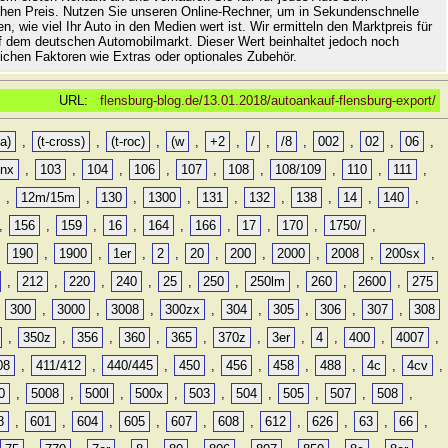
hen Preis. Nutzen Sie unseren Online-Rechner, um in Sekundenschnelle
n, wie viel Ihr Auto in den Medien wert ist. Wir ermitteln den Marktpreis für
uf dem deutschen Automobilmarkt. Dieser Wert beinhaltet jedoch noch
lichen Faktoren wie Extras oder optionales Zubehör.
URL:
flensburg-blog.de/13.01.2018/autoankauf-flensburg-export/
a)
,
(t-cross)
,
(t-roc)
,
(w
,
+2
,
/
,
/8
,
002
,
02
,
06
,
0nx
,
103
,
104
,
106
,
107
,
108
,
108/109
,
110
,
111
,
,
12m/15m
,
130
,
1300
,
131
,
132
,
138
,
14
,
140
,
,
156
,
159
,
16
,
164
,
166
,
17
,
170
,
1750/
,
,
190
,
1900
,
1er
,
2
,
20
,
200
,
2000
,
2008
,
200sx
,
,
212
,
220
,
240
,
25
,
250
,
250lm
,
260
,
2600
,
275
,
300
,
3000
,
3008
,
300zx
,
304
,
305
,
306
,
307
,
308
,
350z
,
356
,
360
,
365
,
370z
,
3er
,
4
,
400
,
4007
,
08
,
411/412
,
440/445
,
450
,
456
,
458
,
488
,
4c
,
4cv
,
0
,
5008
,
500l
,
500x
,
503
,
504
,
505
,
507
,
508
,
8
,
601
,
604
,
605
,
607
,
608
,
612
,
626
,
63
,
66
,