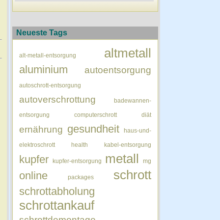
Neueste Tags
altmetall
alt-metall-entsorgung
aluminium
autoentsorgung
autoschrott-entsorgung
autoverschrottung
badewannen-
entsorgung
computerschrott
diät
gesundheit
ernährung
haus-und-
elektroschrott
health
kabel-entsorgung
metall
kupfer
kupfer-entsorgung
mg
schrott
online
packages
schrottabholung
schrottankauf
schrottdemontage