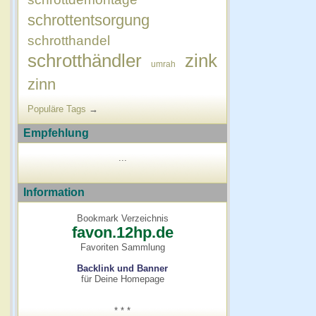
schrottentsorgung
schrotthandel
schrotthändler
zink
umrah
zinn
Populäre Tags
→
Empfehlung
...
Information
Bookmark Verzeichnis
favon.12hp.de
Favoriten Sammlung
Backlink und Banner
für Deine Homepage
* * *