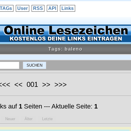
TAGs
User
RSS
API
Links
Tags: baleno
 <<< << 001 >> >>>
ks auf
1
Seiten --- Aktuelle Seite:
1
Neuer
Älter
Letzte