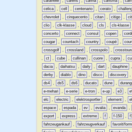
caravelle
,
carens
,
carina
,
carisma
,
carn
celica
,
cell
,
centenario
,
cerato
,
challen
chevrolet
,
cinquecento
,
citan
,
citigo
,
ci
clio
,
clk-klasse
,
cloud
,
cls
,
cls-klasse
concerto
,
connect
,
consul
,
copen
,
cord
cougar
,
countach
,
country
,
coupé
,
cour
crossgolf
,
crossland
,
crosspolo
,
crosstour
,
ct
,
cube
,
cullinan
,
cuore
,
cupra
,
cu
dacia
,
daihatsu
,
daily
,
dart
,
dauphine
derby
,
diablo
,
dino
,
disco
,
discovery
ds4
,
ds5
,
ds6
,
ducato
,
dune
,
durang
e-mehari
,
e-serie
,
e-tron
,
e-up
,
e3
,
e
elc
,
electric
,
elektrosportler
,
element
,
e
espace
,
espada
,
ev
,
evalia
,
evanda
,
export
,
express
,
extreme
,
f
,
f-150
,
f
fahrzeugankauf
,
fahrzeugverkauf
,
favorit/for