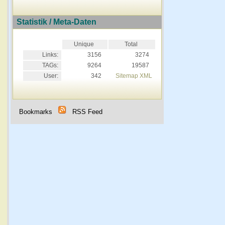
Statistik / Meta-Daten
Unique
Total
Links:
3156
3274
TAGs:
9264
19587
User:
342
Sitemap XML
Bookmarks
RSS Feed