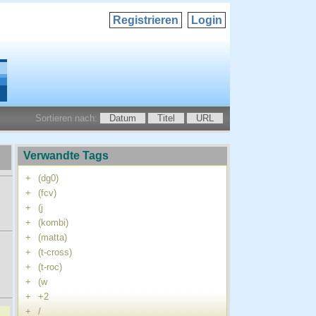
Registrieren
Login
Sortieren nach:
Datum
Titel
URL
Verwandte Tags
+
(dg0)
+
(fcv)
+
(j
+
(kombi)
+
(matta)
+
(t-cross)
+
(t-roc)
+
(w
+
+2
+
/