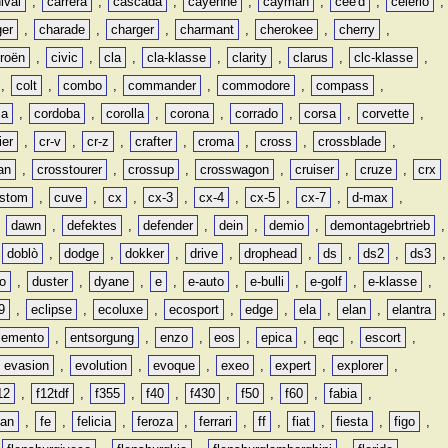
ival
,
carrera
,
cascada
,
cayenne
,
cayman
,
cee'd
,
celerio
,
ger
,
charade
,
charger
,
charmant
,
cherokee
,
cherry
,
troën
,
civic
,
cla
,
cla-klasse
,
clarity
,
clarus
,
clc-klasse
,
,
colt
,
combo
,
commander
,
commodore
,
compass
,
ia
,
cordoba
,
corolla
,
corona
,
corrado
,
corsa
,
corvette
,
ier
,
cr-v
,
cr-z
,
crafter
,
croma
,
cross
,
crossblade
,
an
,
crosstourer
,
crossup
,
crosswagon
,
cruiser
,
cruze
,
crx
stom
,
cuve
,
cx
,
cx-3
,
cx-4
,
cx-5
,
cx-7
,
d-max
,
,
dawn
,
defektes
,
defender
,
dein
,
demio
,
demontagebrtrieb
,
,
doblò
,
dodge
,
dokker
,
drive
,
drophead
,
ds
,
ds2
,
ds3
,
o
,
duster
,
dyane
,
e
,
e-auto
,
e-bulli
,
e-golf
,
e-klasse
,
9
,
eclipse
,
ecoluxe
,
ecosport
,
edge
,
ela
,
elan
,
elantra
,
lemento
,
entsorgung
,
enzo
,
eos
,
epica
,
eqc
,
escort
,
evasion
,
evolution
,
evoque
,
exeo
,
expert
,
explorer
,
12
,
f12tdf
,
f355
,
f40
,
f430
,
f50
,
f60
,
fabia
,
man
,
fe
,
felicia
,
feroza
,
ferrari
,
ff
,
fiat
,
fiesta
,
figo
,