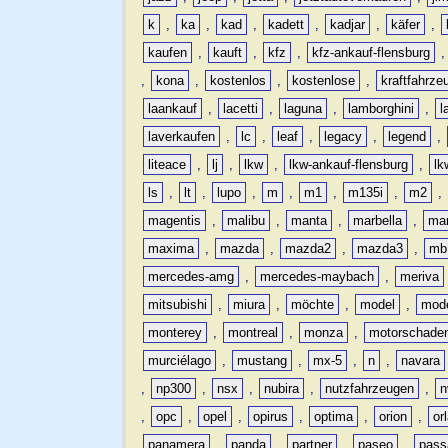
k
,
ka
,
kad
,
kadett
,
kadjar
,
käfer
,
kaufen
,
kauft
,
kfz
,
kfz-ankauf-flensburg
,
kona
,
kostenlos
,
kostenlose
,
kraftfahrze
laankauf
,
lacetti
,
laguna
,
lamborghini
,
l
laverkaufen
,
lc
,
leaf
,
legacy
,
legend
,
liteace
,
lj
,
lkw
,
lkw-ankauf-flensburg
,
lk
ls
,
lt
,
lupo
,
m
,
m1
,
m135i
,
m2
,
magentis
,
malibu
,
manta
,
marbella
,
ma
maxima
,
mazda
,
mazda2
,
mazda3
,
mb
mercedes-amg
,
mercedes-maybach
,
meriva
mitsubishi
,
miura
,
möchte
,
model
,
mode
monterey
,
montreal
,
monza
,
motorschade
murciélago
,
mustang
,
mx-5
,
n
,
navara
,
np300
,
nsx
,
nubira
,
nutzfahrzeugen
,
n
,
opc
,
opel
,
opirus
,
optima
,
orion
,
or
panamera
,
panda
,
partner
,
paseo
,
pass