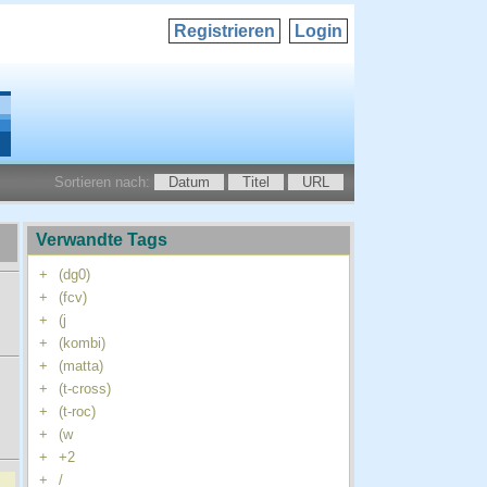
Registrieren
Login
Sortieren nach:
Datum
Titel
URL
Verwandte Tags
+
(dg0)
+
(fcv)
+
(j
+
(kombi)
+
(matta)
+
(t-cross)
+
(t-roc)
+
(w
+
+2
+
/