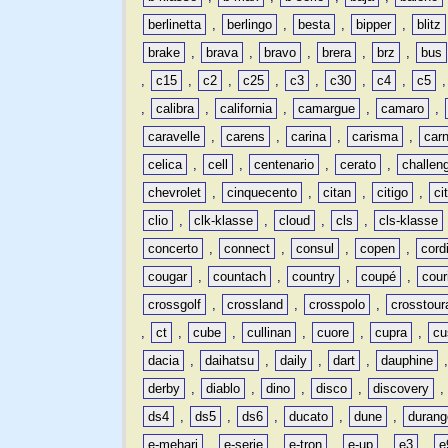
berlinetta
,
berlingo
,
besta
,
bipper
,
blitz
brake
,
brava
,
bravo
,
brera
,
brz
,
bus
,
c15
,
c2
,
c25
,
c3
,
c30
,
c4
,
c5
,
calibra
,
california
,
camargue
,
camaro
,
caravelle
,
carens
,
carina
,
carisma
,
carn
celica
,
cell
,
centenario
,
cerato
,
challen
chevrolet
,
cinquecento
,
citan
,
citigo
,
ci
clio
,
clk-klasse
,
cloud
,
cls
,
cls-klasse
concerto
,
connect
,
consul
,
copen
,
cord
cougar
,
countach
,
country
,
coupé
,
cour
crossgolf
,
crossland
,
crosspolo
,
crosstour
,
ct
,
cube
,
cullinan
,
cuore
,
cupra
,
cu
dacia
,
daihatsu
,
daily
,
dart
,
dauphine
derby
,
diablo
,
dino
,
disco
,
discovery
ds4
,
ds5
,
ds6
,
ducato
,
dune
,
durang
e-mehari
,
e-serie
,
e-tron
,
e-up
,
e3
,
e