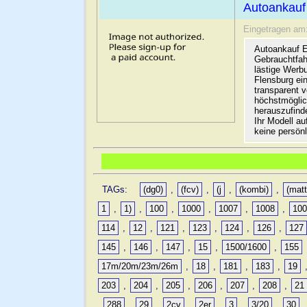
Autoankauf
Eingetragen am
Autoankauf E
Gebrauchtfah
lästige Werb
Flensburg ein
transparent 
höchstmöglic
herauszufinde
Ihr Modell a
keine persön
TAGs:
(dg0)
,
(fcv)
,
(j
,
(kombi)
,
(matt
1
,
1)
,
100
,
1000
,
1007
,
1008
,
10
114
,
12
,
121
,
123
,
124
,
126
,
127
145
,
146
,
147
,
15
,
1500/1600
,
155
17m/20m/23m/26m
,
18
,
181
,
183
,
19
203
,
204
,
205
,
206
,
207
,
208
,
21
,
288
,
29
,
2cv
,
2er
,
3
,
3/20
,
30