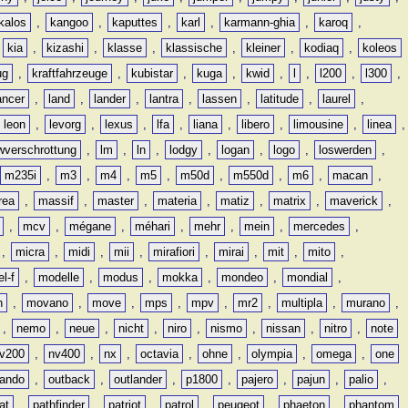
kalos
,
kangoo
,
kaputtes
,
karl
,
karmann-ghia
,
karoq
,
,
kia
,
kizashi
,
klasse
,
klassische
,
kleiner
,
kodiaq
,
koleos
ug
,
kraftfahrzeuge
,
kubistar
,
kuga
,
kwid
,
l
,
l200
,
l300
,
ancer
,
land
,
lander
,
lantra
,
lassen
,
latitude
,
laurel
,
leon
,
levorg
,
lexus
,
lfa
,
liana
,
libero
,
limousine
,
linea
,
wverschrottung
,
lm
,
ln
,
lodgy
,
logan
,
logo
,
loswerden
,
m235i
,
m3
,
m4
,
m5
,
m50d
,
m550d
,
m6
,
macan
,
rea
,
massif
,
master
,
materia
,
matiz
,
matrix
,
maverick
,
,
mcv
,
mégane
,
méhari
,
mehr
,
mein
,
mercedes
,
,
micra
,
midi
,
mii
,
mirafiori
,
mirai
,
mit
,
mito
,
l-f
,
modelle
,
modus
,
mokka
,
mondeo
,
mondial
,
n
,
movano
,
move
,
mps
,
mpv
,
mr2
,
multipla
,
murano
,
,
nemo
,
neue
,
nicht
,
niro
,
nismo
,
nissan
,
nitro
,
note
v200
,
nv400
,
nx
,
octavia
,
ohne
,
olympia
,
omega
,
one
lando
,
outback
,
outlander
,
p1800
,
pajero
,
pajun
,
palio
,
at
,
pathfinder
,
patriot
,
patrol
,
peugeot
,
phaeton
,
phantom