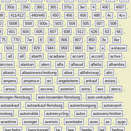
,
350z
,
356
,
360
,
365
,
370z
,
3er
,
4
,
400
,
4007
,
08
,
411/412
,
440/445
,
450
,
456
,
458
,
488
,
4c
,
4cv
,
0
,
5008
,
500l
,
500x
,
503
,
504
,
505
,
507
,
508
,
8
,
601
,
604
,
605
,
607
,
608
,
612
,
626
,
63
,
66
,
75
,
770
,
7er
,
8
,
80
,
806
,
807
,
850
,
8c
,
8er
,
,
924
,
928
,
929
,
944
,
959
,
968
,
9er
,
a
,
a-klasse
,
7
,
a8
,
a9
,
abarth
,
acadiane
,
accent
,
accord
,
active
,
aircross
,
alaskan
,
alero
,
alfa
,
alfasud
,
alfetta
,
alhambra
,
,
altauto
,
altautoverschrottung
,
altea
,
altfahrzeug
,
alto
,
,
ampera
,
ampera-e
,
an
,
angebotene
,
ankauf
,
antara
,
,
arosa
,
arteon
,
ascona
,
asterion
,
astra
,
asx
,
ateca
,
ntsorgen-flensburg
,
auto-loswerden-flensburg
,
auto-verkaufen-
autoankauf
,
autoankauf-flensburg
,
autoentsorgung
,
autoexport-
lensburg
,
automobile
,
autorecycling
,
autos
,
autoverschrotten
,
avantime
,
avenger
,
avensis
,
aventador
,
aveo
,
ax
,
aygo
,
,
barchetta
,
barockengel
,
be
,
bee
,
beetle
,
bel
,
berlina
,