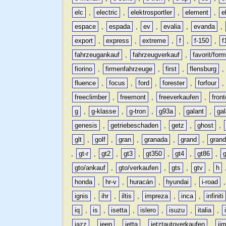
elc
,
electric
,
elektrosportler
,
element
,
e
espace
,
espada
,
ev
,
evalia
,
evanda
,
export
,
express
,
extreme
,
f
,
f-150
,
f
fahrzeugankauf
,
fahrzeugverkauf
,
favorit/for
fiorino
,
firmenfahrzeuge
,
first
,
flensburg
fluence
,
focus
,
ford
,
forester
,
forfour
freeclimber
,
freemont
,
freeverkaufen
,
front
g
,
g-klasse
,
g-tron
,
g93a
,
galant
,
ga
genesis
,
getriebeschaden
,
getz
,
ghost
,
glt
,
golf
,
gran
,
granada
,
grand
,
gran
,
gt-r
,
gt2
,
gt3
,
gt350
,
gt4
,
gt86
,
gto/ankauf
,
gto/verkaufen
,
gts
,
gtv
,
h
honda
,
hr-v
,
huracán
,
hyundai
,
i-road
ignis
,
ihr
,
iltis
,
impreza
,
inca
,
infiniti
iq
,
is
,
isetta
,
islero
,
isuzu
,
italia
,
jazz
,
jeep
,
jetta
,
jetztautoverkaufen
,
ji