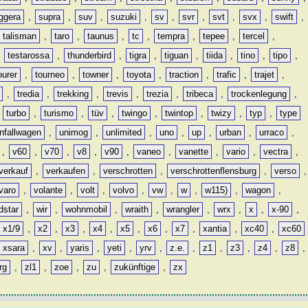
ggera
,
supra
,
suv
,
suzuki
,
sv
,
svr
,
svt
,
svx
,
swift
,
talisman
,
taro
,
taunus
,
tc
,
tempra
,
tepee
,
tercel
,
,
testarossa
,
thunderbird
,
tigra
,
tiguan
,
tiida
,
tino
,
tipo
,
ourer
,
tourneo
,
towner
,
toyota
,
traction
,
trafic
,
trajet
,
,
tredia
,
trekking
,
trevis
,
trezia
,
tribeca
,
trockenlegung
,
,
turbo
,
turismo
,
tüv
,
twingo
,
twintop
,
twizy
,
typ
,
type
nfallwagen
,
unimog
,
unlimited
,
uno
,
up
,
urban
,
urraco
,
,
v60
,
v70
,
v8
,
v90
,
vaneo
,
vanette
,
vario
,
vectra
,
verkauf
,
verkaufen
,
verschrotten
,
verschrottenflensburg
,
verso
,
varo
,
volante
,
volt
,
volvo
,
vw
,
w
,
w115)
,
wagon
,
dstar
,
wir
,
wohnmobil
,
wraith
,
wrangler
,
wrx
,
x
,
x-90
,
x1/9
,
x2
,
x3
,
x4
,
x5
,
x6
,
x7
,
xantia
,
xc40
,
xc60
xsara
,
xv
,
yaris
,
yeti
,
yrv
,
z.e.
,
z1
,
z3
,
z4
,
z8
,
rg
,
zl1
,
zoe
,
zu
,
zukünftige
,
zx