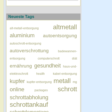
Neueste Tags
altmetall
alt-metall-entsorgung
aluminium
autoentsorgung
autoschrott-entsorgung
autoverschrottung
badewannen-
entsorgung
computerschrott
diät
gesundheit
ernährung
haus-und-
elektroschrott
health
kabel-entsorgung
metall
kupfer
kupfer-entsorgung
mg
schrott
online
packages
schrottabholung
schrottankauf
schrottdemontage