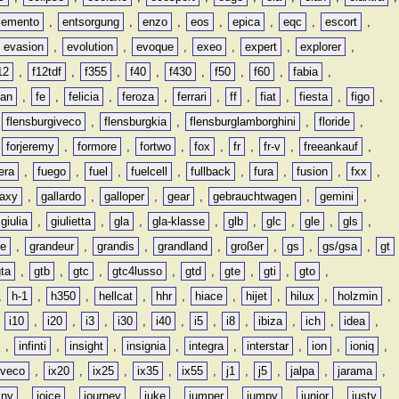
lemento
,
entsorgung
,
enzo
,
eos
,
epica
,
eqc
,
escort
,
evasion
,
evolution
,
evoque
,
exeo
,
expert
,
explorer
,
12
,
f12tdf
,
f355
,
f40
,
f430
,
f50
,
f60
,
fabia
,
man
,
fe
,
felicia
,
feroza
,
ferrari
,
ff
,
fiat
,
fiesta
,
figo
,
,
flensburgiveco
,
flensburgkia
,
flensburglamborghini
,
floride
,
,
forjeremy
,
formore
,
fortwo
,
fox
,
fr
,
fr-v
,
freeankauf
,
era
,
fuego
,
fuel
,
fuelcell
,
fullback
,
fura
,
fusion
,
fxx
,
laxy
,
gallardo
,
galloper
,
gear
,
gebrauchtwagen
,
gemini
,
giulia
,
giulietta
,
gla
,
gla-klasse
,
glb
,
glc
,
gle
,
gls
,
de
,
grandeur
,
grandis
,
grandland
,
großer
,
gs
,
gs/gsa
,
gt
gta
,
gtb
,
gtc
,
gtc4lusso
,
gtd
,
gte
,
gti
,
gto
,
,
h-1
,
h350
,
hellcat
,
hhr
,
hiace
,
hijet
,
hilux
,
holzmin
,
,
i10
,
i20
,
i3
,
i30
,
i40
,
i5
,
i8
,
ibiza
,
ich
,
idea
,
,
infinti
,
insight
,
insignia
,
integra
,
interstar
,
ion
,
ioniq
,
iveco
,
ix20
,
ix25
,
ix35
,
ix55
,
j1
,
j5
,
jalpa
,
jarama
,
mny
,
joice
,
journey
,
juke
,
jumper
,
jumpy
,
junior
,
justy
,