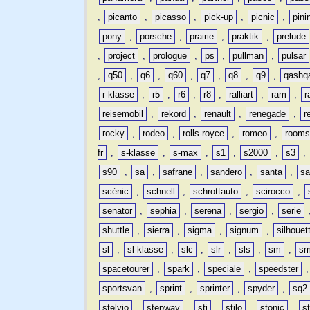
,
picanto
,
picasso
,
pick-up
,
picnic
,
pini
pony
,
porsche
,
prairie
,
praktik
,
prelude
,
project
,
prologue
,
ps
,
pullman
,
pulsar
,
q50
,
q6
,
q60
,
q7
,
q8
,
q9
,
qashq
r-klasse
,
r5
,
r6
,
r8
,
ralliart
,
ram
,
r
reisemobil
,
rekord
,
renault
,
renegade
,
r
rocky
,
rodeo
,
rolls-royce
,
romeo
,
rooms
fr
,
s-klasse
,
s-max
,
s1
,
s2000
,
s3
,
s90
,
sa
,
safrane
,
sandero
,
santa
,
sa
scénic
,
schnell
,
schrottauto
,
scirocco
,
senator
,
sephia
,
serena
,
sergio
,
serie
shuttle
,
sierra
,
sigma
,
signum
,
silhouet
sl
,
sl-klasse
,
slc
,
slr
,
sls
,
sm
,
sm
spacetourer
,
spark
,
speciale
,
speedster
sportsvan
,
sprint
,
sprinter
,
spyder
,
sq2
stelvio
,
stepway
,
sti
,
stilo
,
stonic
,
s