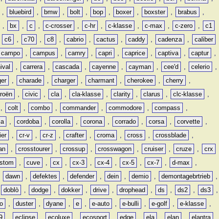
,
bluebird
,
bmw
,
bolt
,
bop
,
boxer
,
boxster
,
brabus
,
,
bx
,
c
,
c-crosser
,
c-hr
,
c-klasse
,
c-max
,
c-zero
,
c1
,
c6
,
c70
,
c8
,
cabrio
,
cactus
,
caddy
,
cadenza
,
caliber
campo
,
campus
,
camry
,
capri
,
caprice
,
captiva
,
captur
,
ival
,
carrera
,
cascada
,
cayenne
,
cayman
,
cee'd
,
celerio
,
ger
,
charade
,
charger
,
charmant
,
cherokee
,
cherry
,
troën
,
civic
,
cla
,
cla-klasse
,
clarity
,
clarus
,
clc-klasse
,
,
colt
,
combo
,
commander
,
commodore
,
compass
,
ia
,
cordoba
,
corolla
,
corona
,
corrado
,
corsa
,
corvette
,
ier
,
cr-v
,
cr-z
,
crafter
,
croma
,
cross
,
crossblade
,
an
,
crosstourer
,
crossup
,
crosswagon
,
cruiser
,
cruze
,
crx
stom
,
cuve
,
cx
,
cx-3
,
cx-4
,
cx-5
,
cx-7
,
d-max
,
,
dawn
,
defektes
,
defender
,
dein
,
demio
,
demontagebrtrieb
,
,
doblò
,
dodge
,
dokker
,
drive
,
drophead
,
ds
,
ds2
,
ds3
,
o
,
duster
,
dyane
,
e
,
e-auto
,
e-bulli
,
e-golf
,
e-klasse
,
9
,
eclipse
,
ecoluxe
,
ecosport
,
edge
,
ela
,
elan
,
elantra
,