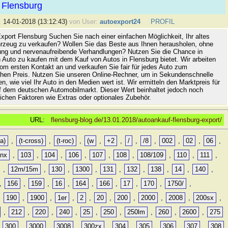
 Flensburg
:
14-01-2018 (13:12:43)
von User:
autoexport24
PROFIL
xport Flensburg Suchen Sie nach einer einfachen Möglichkeit, Ihr altes
rzeug zu verkaufen? Wollen Sie das Beste aus Ihnen herausholen, ohne
ung und nervenaufreibende Verhandlungen? Nutzen Sie die Chance in
 Auto zu kaufen mit dem Kauf von Autos in Flensburg bietet. Wir arbeiten
vom ersten Kontakt an und verkaufen Sie fair für jedes Auto zum
hen Preis. Nutzen Sie unseren Online-Rechner, um in Sekundenschnelle
n, wie viel Ihr Auto in den Medien wert ist. Wir ermitteln den Marktpreis für
uf dem deutschen Automobilmarkt. Dieser Wert beinhaltet jedoch noch
lichen Faktoren wie Extras oder optionales Zubehör.
URL:
flensburg-blog.de/13.01.2018/autoankauf-flensburg-export/
a)
,
(t-cross)
,
(t-roc)
,
(w
,
+2
,
/
,
/8
,
002
,
02
,
06
,
0nx
,
103
,
104
,
106
,
107
,
108
,
108/109
,
110
,
111
,
,
12m/15m
,
130
,
1300
,
131
,
132
,
138
,
14
,
140
,
,
156
,
159
,
16
,
164
,
166
,
17
,
170
,
1750/
,
,
190
,
1900
,
1er
,
2
,
20
,
200
,
2000
,
2008
,
200sx
,
,
212
,
220
,
240
,
25
,
250
,
250lm
,
260
,
2600
,
275
,
300
,
3000
,
3008
,
300zx
,
304
,
305
,
306
,
307
,
308