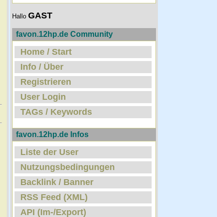
GAST
Hallo
favon.12hp.de Community
Home / Start
Info / Über
Registrieren
User Login
TAGs / Keywords
favon.12hp.de Infos
Liste der User
Nutzungsbedingungen
Backlink / Banner
RSS Feed (XML)
API (Im-/Export)