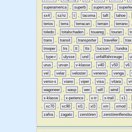
superamerica
,
superb
,
supercarry
,
superle
sx4
,
sz/rz
,
t
,
tacoma
,
taft
,
tahoe
,
terios
,
terra
,
terracan
,
terrain
,
terrano
toledo
,
totalschaden
,
touareg
,
touran
,
t
trans
,
transit
,
transporter
,
traveller
,
trax
trooper
,
trs
,
tt
,
tts
,
tucson
,
tundra
,
type-r
,
ulysse
,
und
,
unfallfahrzeuge
,
u
urus
,
urvan
,
v-klasse
,
v40
,
v50
,
v6
vel
,
velar
,
veloster
,
veneno
,
venga
,
verso-s
,
viano
,
viper
,
visa
,
vitara
,
vi
wagoneer
,
wasp
,
wer
,
will
,
wind
,
win
x-klasse
,
x-perience
,
x-tr
,
x-trail
,
x1
,
,
xc70
,
xc90
,
xl1
,
xl3
,
xm
,
xmod
,
zafira
,
zagato
,
zerstören
,
zerstörenflensbu