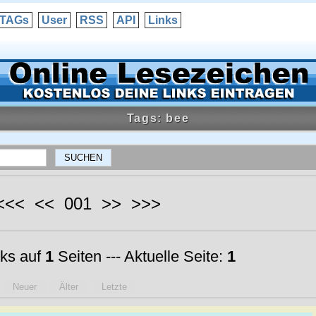
TAGs
User
RSS
API
Links
Tags: bee
 <<< << 001 >> >>>
ks auf
1
Seiten --- Aktuelle Seite:
1
Neuer
Älter
Letzte