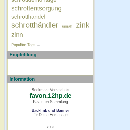
schrottentsorgung
schrotthandel
schrotthändler
zink
umrah
zinn
Populäre Tags
→
Empfehlung
...
Information
Bookmark Verzeichnis
favon.12hp.de
Favoriten Sammlung
Backlink und Banner
für Deine Homepage
* * *