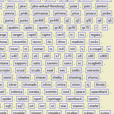
n
,
pixo
,
pkw
,
pkw-ankauf-flensburg
,
polar
,
polo
,
ponton
,
,
previa
,
pride
,
primastar
,
primera
,
prius
,
proace
,
probe
,
puma
,
punto
,
pv444
,
pv445
,
q2
,
q3
,
q30
,
q4
,
q5
ai
,
quattro
,
qubo
,
quoris
,
qx30
,
qx50
,
qx70
,
r
,
r+
,
ange
,
ranger
,
rapid
,
raptor
,
rav4
,
rc
,
rcz
,
regata
,
etona
,
reventón
,
rezzo
,
rio
,
ritmo
,
roadster
,
rocks
,
ter
,
rover
,
rs
,
runner
,
rx
,
rx4
,
rxh
,
s
,
s-coupé
,
s-
s4
,
s40
,
s5
,
s6
,
s60
,
s7
,
s70
,
s8
,
s80
,
s800
,
ntana
,
sapporo
,
satis
,
saveiro
,
saxo
,
sc
,
scaglietti
,
scorpio
,
scout
,
scudo
,
seat
,
sec
,
sedici
,
seicento
,
,
sesto
,
shadow
,
sharan
,
shelby
,
shooting
,
shuma
,
te
,
silver
,
silverado
,
silvia
,
sintra
,
sirion
,
sj
,
škoda
,
art
,
solenza
,
sonata
,
sorento
,
soul
,
space
,
spaceback
,
,
spider
,
splash
,
sport
,
sportage
,
sportback
,
sports
,
,
sq5
,
sq7
,
srt
,
ssr
,
st
,
star
,
starion
,
starlet
,
trada
,
stradale
,
stream
,
streetka
,
studien
,
subaru
,
sunny
,