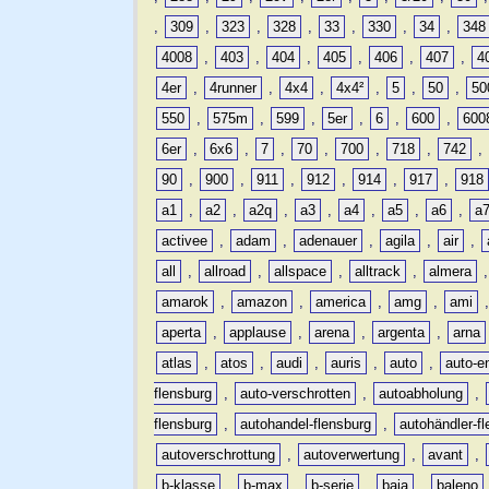
,
309
,
323
,
328
,
33
,
330
,
34
,
348
4008
,
403
,
404
,
405
,
406
,
407
,
4
4er
,
4runner
,
4x4
,
4x4²
,
5
,
50
,
50
550
,
575m
,
599
,
5er
,
6
,
600
,
600
6er
,
6x6
,
7
,
70
,
700
,
718
,
742
,
90
,
900
,
911
,
912
,
914
,
917
,
918
a1
,
a2
,
a2q
,
a3
,
a4
,
a5
,
a6
,
a
activee
,
adam
,
adenauer
,
agila
,
air
,
all
,
allroad
,
allspace
,
alltrack
,
almera
amarok
,
amazon
,
america
,
amg
,
ami
aperta
,
applause
,
arena
,
argenta
,
arna
atlas
,
atos
,
audi
,
auris
,
auto
,
auto-e
flensburg
,
auto-verschrotten
,
autoabholung
,
flensburg
,
autohandel-flensburg
,
autohändler-f
autoverschrottung
,
autoverwertung
,
avant
,
b-klasse
,
b-max
,
b-serie
,
baja
,
baleno