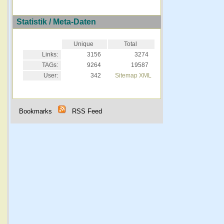
Statistik / Meta-Daten
Unique
Total
Links:
3156
3274
TAGs:
9264
19587
User:
342
Sitemap XML
Bookmarks
RSS Feed