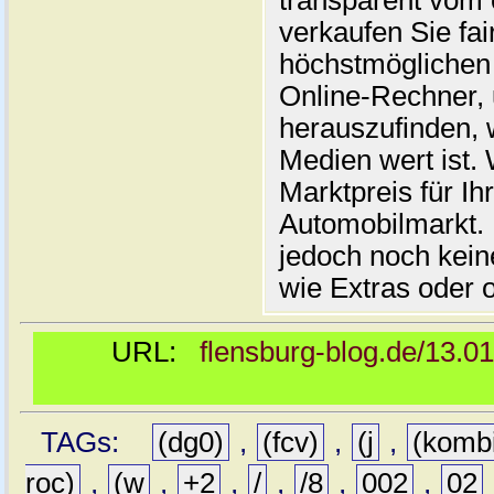
transparent vom 
verkaufen Sie fai
höchstmöglichen 
Online-Rechner,
herauszufinden, w
Medien wert ist. 
Marktpreis für I
Automobilmarkt. 
jedoch noch kein
wie Extras oder 
URL:
flensburg-blog.de/13.0
TAGs:
(dg0)
,
(fcv)
,
(j
,
(komb
roc)
,
(w
,
+2
,
/
,
/8
,
002
,
02