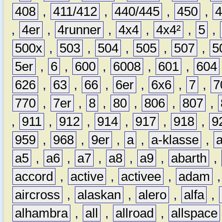
408
,
411/412
,
440/445
,
450
,
,
4er
,
4runner
,
4x4
,
4x4²
,
5
,
500x
,
503
,
504
,
505
,
507
,
5
5er
,
6
,
600
,
6008
,
601
,
604
626
,
63
,
66
,
6er
,
6x6
,
7
,
7
770
,
7er
,
8
,
80
,
806
,
807
,
,
911
,
912
,
914
,
917
,
918
,
9
959
,
968
,
9er
,
a
,
a-klasse
,
a5
,
a6
,
a7
,
a8
,
a9
,
abarth
,
accord
,
active
,
activee
,
adam
aircross
,
alaskan
,
alero
,
alfa
,
alhambra
,
all
,
allroad
,
allspace