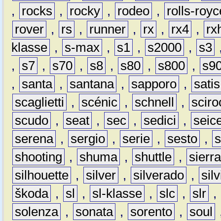
,
rocks
,
rocky
,
rodeo
,
rolls-royc
rover
,
rs
,
runner
,
rx
,
rx4
,
rx
klasse
,
s-max
,
s1
,
s2000
,
s3
,
s7
,
s70
,
s8
,
s80
,
s800
,
s9
,
santa
,
santana
,
sapporo
,
satis
scaglietti
,
scénic
,
schnell
,
sciro
scudo
,
seat
,
sec
,
sedici
,
seic
serena
,
sergio
,
serie
,
sesto
,
shooting
,
shuma
,
shuttle
,
sierr
silhouette
,
silver
,
silverado
,
silv
škoda
,
sl
,
sl-klasse
,
slc
,
slr
,
solenza
,
sonata
,
sorento
,
soul