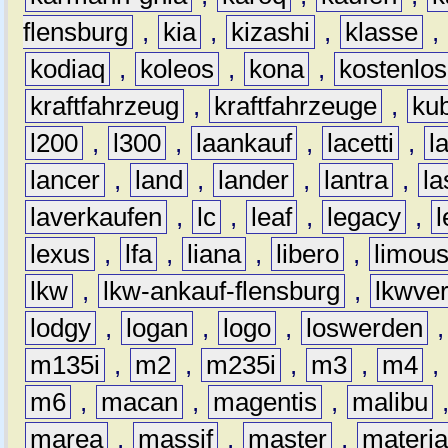
flensburg
,
kia
,
kizashi
,
klasse
,
kodiaq
,
koleos
,
kona
,
kostenlos
kraftfahrzeug
,
kraftfahrzeuge
,
kub
l200
,
l300
,
laankauf
,
lacetti
,
l
lancer
,
land
,
lander
,
lantra
,
la
laverkaufen
,
lc
,
leaf
,
legacy
,
lexus
,
lfa
,
liana
,
libero
,
limous
lkw
,
lkw-ankauf-flensburg
,
lkwver
lodgy
,
logan
,
logo
,
loswerden
m135i
,
m2
,
m235i
,
m3
,
m4
,
m6
,
macan
,
magentis
,
malibu
marea
,
massif
,
master
,
materi