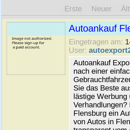
Erste
Neuer
Äl
Autoankauf Fl
Eingetragen am:
1
User:
autoexport
Autoankauf Expo
nach einer einfac
Gebrauchtfahrze
Sie das Beste au
lästige Werbung
Verhandlungen? 
Flensburg ein Au
von Autos in Flen