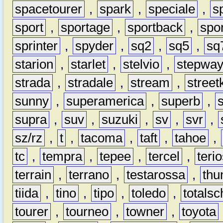
spacetourer
,
spark
,
speciale
,
s
sport
,
sportage
,
sportback
,
spo
sprinter
,
spyder
,
sq2
,
sq5
,
sq
starion
,
starlet
,
stelvio
,
stepwa
strada
,
stradale
,
stream
,
street
sunny
,
superamerica
,
superb
,
supra
,
suv
,
suzuki
,
sv
,
svr
,
sz/rz
,
t
,
tacoma
,
taft
,
tahoe
,
tc
,
tempra
,
tepee
,
tercel
,
teri
terrain
,
terrano
,
testarossa
,
thu
tiida
,
tino
,
tipo
,
toledo
,
totals
tourer
,
tourneo
,
towner
,
toyota