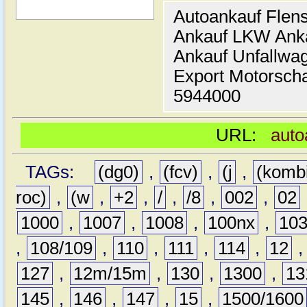
Autoankauf Flen
Ankauf LKW Ank
Ankauf Unfallwa
Export Motorsch
5944000
URL:
auto
TAGs:
(dg0)
,
(fcv)
,
(j
,
(komb
roc)
,
(w
,
+2
,
/
,
/8
,
002
,
02
1000
,
1007
,
1008
,
100nx
,
10
,
108/109
,
110
,
111
,
114
,
12
127
,
12m/15m
,
130
,
1300
,
13
145
,
146
,
147
,
15
,
1500/1600