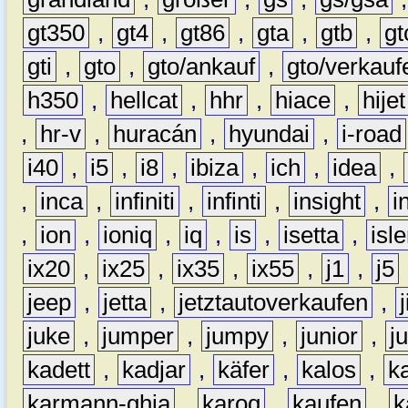
gt350
,
gt4
,
gt86
,
gta
,
gtb
,
gt
gti
,
gto
,
gto/ankauf
,
gto/verkauf
h350
,
hellcat
,
hhr
,
hiace
,
hijet
,
hr-v
,
huracán
,
hyundai
,
i-road
i40
,
i5
,
i8
,
ibiza
,
ich
,
idea
,
,
inca
,
infiniti
,
infinti
,
insight
,
i
,
ion
,
ioniq
,
iq
,
is
,
isetta
,
isl
ix20
,
ix25
,
ix35
,
ix55
,
j1
,
j5
jeep
,
jetta
,
jetztautoverkaufen
,
juke
,
jumper
,
jumpy
,
junior
,
j
kadett
,
kadjar
,
käfer
,
kalos
,
k
karmann-ghia
,
karoq
,
kaufen
,
k