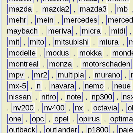
mazda
,
mazda2
,
mazda3
,
mb
mehr
,
mein
,
mercedes
,
merce
maybach
,
meriva
,
micra
,
midi
mit
,
mito
,
mitsubishi
,
miura
,
modelle
,
modus
,
mokka
,
mond
montreal
,
monza
,
motorschaden
mpv
,
mr2
,
multipla
,
murano
,
mx-5
,
n
,
navara
,
nemo
,
neue
nissan
,
nitro
,
note
,
np300
,
ns
,
nv200
,
nv400
,
nx
,
octavia
,
o
one
,
opc
,
opel
,
opirus
,
optim
outback
,
outlander
,
p1800
,
paje