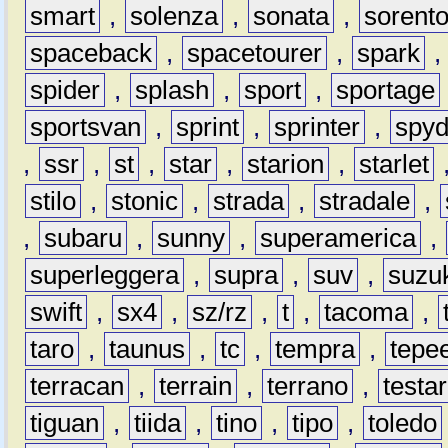
smart
,
solenza
,
sonata
,
sorent
spaceback
,
spacetourer
,
spark
spider
,
splash
,
sport
,
sportage
sportsvan
,
sprint
,
sprinter
,
spyd
,
ssr
,
st
,
star
,
starion
,
starlet
stilo
,
stonic
,
strada
,
stradale
,
,
subaru
,
sunny
,
superamerica
,
superleggera
,
supra
,
suv
,
suzu
swift
,
sx4
,
sz/rz
,
t
,
tacoma
,
taro
,
taunus
,
tc
,
tempra
,
tepe
terracan
,
terrain
,
terrano
,
testa
tiguan
,
tiida
,
tino
,
tipo
,
toledo