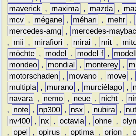
maverick
,
maxima
,
mazda
,
ma
mcv
,
mégane
,
méhari
,
mehr
,
mercedes-amg
,
mercedes-mayba
,
mii
,
mirafiori
,
mirai
,
mit
,
mit
möchte
,
model
,
model-f
,
model
mondeo
,
mondial
,
monterey
,
m
motorschaden
,
movano
,
move
,
multipla
,
murano
,
murciélago
,
navara
,
nemo
,
neue
,
nicht
,
ni
,
note
,
np300
,
nsx
,
nubira
,
nu
nv400
,
nx
,
octavia
,
ohne
,
oly
,
opel
,
opirus
,
optima
,
orion
,