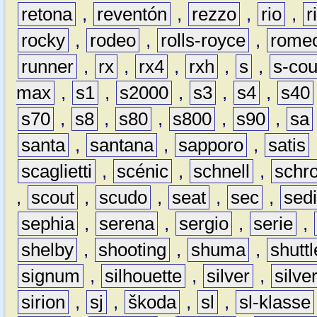
retona
,
reventón
,
rezzo
,
rio
,
r
rocky
,
rodeo
,
rolls-royce
,
rome
runner
,
rx
,
rx4
,
rxh
,
s
,
s-co
max
,
s1
,
s2000
,
s3
,
s4
,
s40
s70
,
s8
,
s80
,
s800
,
s90
,
sa
santa
,
santana
,
sapporo
,
satis
scaglietti
,
scénic
,
schnell
,
schro
,
scout
,
scudo
,
seat
,
sec
,
sedi
sephia
,
serena
,
sergio
,
serie
,
shelby
,
shooting
,
shuma
,
shuttl
signum
,
silhouette
,
silver
,
silve
sirion
,
sj
,
škoda
,
sl
,
sl-klasse