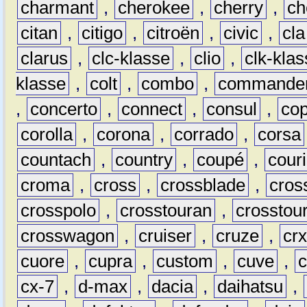
charmant
,
cherokee
,
cherry
,
ch
citan
,
citigo
,
citroën
,
civic
,
cla
clarus
,
clc-klasse
,
clio
,
clk-kla
klasse
,
colt
,
combo
,
commande
,
concerto
,
connect
,
consul
,
co
corolla
,
corona
,
corrado
,
corsa
countach
,
country
,
coupé
,
couri
croma
,
cross
,
crossblade
,
cros
crosspolo
,
crosstouran
,
crosstou
crosswagon
,
cruiser
,
cruze
,
cr
cuore
,
cupra
,
custom
,
cuve
,
cx-7
,
d-max
,
dacia
,
daihatsu
,