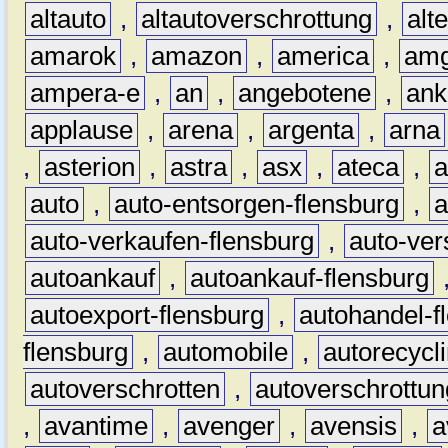
altauto
,
altautoverschrottung
,
alt
amarok
,
amazon
,
america
,
am
ampera-e
,
an
,
angebotene
,
ank
applause
,
arena
,
argenta
,
arna
,
asterion
,
astra
,
asx
,
ateca
,
a
auto
,
auto-entsorgen-flensburg
,
a
auto-verkaufen-flensburg
,
auto-ver
autoankauf
,
autoankauf-flensburg
autoexport-flensburg
,
autohandel-f
flensburg
,
automobile
,
autorecycl
autoverschrotten
,
autoverschrottun
,
avantime
,
avenger
,
avensis
,
a