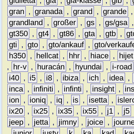
giulietta
,
gla
,
gla-klasse
,
glb
,
gran
,
granada
,
grand
,
grande
grandland
,
großer
,
gs
,
gs/gsa
gt350
,
gt4
,
gt86
,
gta
,
gtb
,
gt
gti
,
gto
,
gto/ankauf
,
gto/verkauf
h350
,
hellcat
,
hhr
,
hiace
,
hijet
,
hr-v
,
huracán
,
hyundai
,
i-road
i40
,
i5
,
i8
,
ibiza
,
ich
,
idea
,
inca
,
infiniti
,
infinti
,
insight
,
in
ion
,
ioniq
,
iq
,
is
,
isetta
,
isler
ix20
,
ix25
,
ix35
,
ix55
,
j1
,
j5
jeep
,
jetta
,
jimny
,
joice
,
journ
,
junior
,
justy
,
k
,
ka
,
kad
,
ka