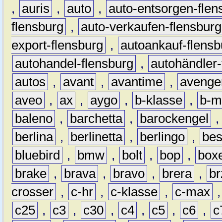
,
auris
,
auto
,
auto-entsorgen-flen
flensburg
,
auto-verkaufen-flensburg
export-flensburg
,
autoankauf-flensb
autohandel-flensburg
,
autohändler-
autos
,
avant
,
avantime
,
avenge
aveo
,
ax
,
aygo
,
b-klasse
,
b-m
baleno
,
barchetta
,
barockengel
berlina
,
berlinetta
,
berlingo
,
bes
bluebird
,
bmw
,
bolt
,
bop
,
box
brake
,
brava
,
bravo
,
brera
,
br
crosser
,
c-hr
,
c-klasse
,
c-max
c25
,
c3
,
c30
,
c4
,
c5
,
c6
,
c