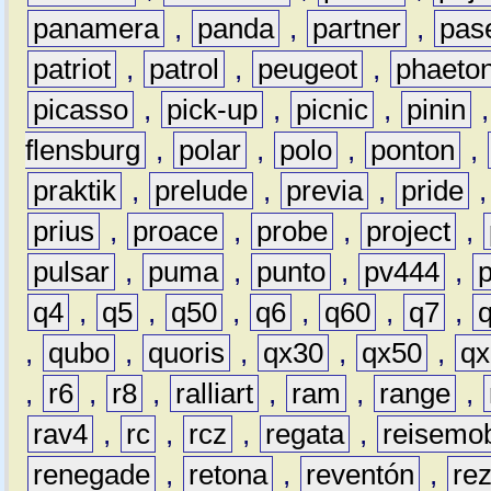
panamera
,
panda
,
partner
,
pas
patriot
,
patrol
,
peugeot
,
phaeto
picasso
,
pick-up
,
picnic
,
pinin
flensburg
,
polar
,
polo
,
ponton
,
praktik
,
prelude
,
previa
,
pride
prius
,
proace
,
probe
,
project
,
pulsar
,
puma
,
punto
,
pv444
,
q4
,
q5
,
q50
,
q6
,
q60
,
q7
,
,
qubo
,
quoris
,
qx30
,
qx50
,
qx
,
r6
,
r8
,
ralliart
,
ram
,
range
,
rav4
,
rc
,
rcz
,
regata
,
reisemob
renegade
,
retona
,
reventón
,
re