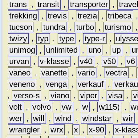
trans
,
transit
,
transporter
,
travel
trekking
,
trevis
,
trezia
,
tribeca
tucson
,
tundra
,
turbo
,
turismo
twizy
,
typ
,
type
,
type-r
,
ulyss
unimog
,
unlimited
,
uno
,
up
,
u
urvan
,
v-klasse
,
v40
,
v50
,
v6
vaneo
,
vanette
,
vario
,
vectra
,
veneno
,
venga
,
verkauf
,
verkau
,
verso-s
,
viano
,
viper
,
visa
,
v
volt
,
volvo
,
vw
,
w
,
w115)
,
w
wer
,
will
,
wind
,
windstar
,
wir
wrangler
,
wrx
,
x
,
x-90
,
x-klas