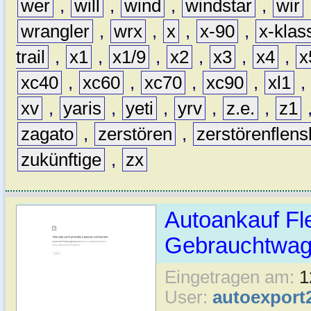
wer
,
will
,
wind
,
windstar
,
wir
wrangler
,
wrx
,
x
,
x-90
,
x-klas
trail
,
x1
,
x1/9
,
x2
,
x3
,
x4
,
x
xc40
,
xc60
,
xc70
,
xc90
,
xl1
,
xv
,
yaris
,
yeti
,
yrv
,
z.e.
,
z1
zagato
,
zerstören
,
zerstörenflen
zukünftige
,
zx
Autoankauf Fl
Gebrauchtwage
Eingetragen am:
1
User:
autoexport