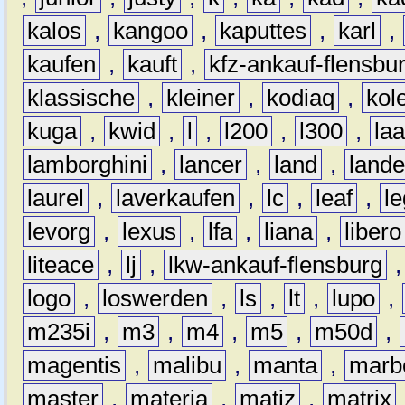
kalos
,
kangoo
,
kaputtes
,
karl
,
kaufen
,
kauft
,
kfz-ankauf-flensbu
klassische
,
kleiner
,
kodiaq
,
kol
kuga
,
kwid
,
l
,
l200
,
l300
,
la
lamborghini
,
lancer
,
land
,
lande
laurel
,
laverkaufen
,
lc
,
leaf
,
l
levorg
,
lexus
,
lfa
,
liana
,
libero
liteace
,
lj
,
lkw-ankauf-flensburg
logo
,
loswerden
,
ls
,
lt
,
lupo
,
m235i
,
m3
,
m4
,
m5
,
m50d
,
magentis
,
malibu
,
manta
,
marb
master
,
materia
,
matiz
,
matrix