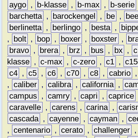
aygo
,
b-klasse
,
b-max
,
b-serie
barchetta
,
barockengel
,
be
,
be
berlinetta
,
berlingo
,
besta
,
bipp
,
bolt
,
bop
,
boxer
,
boxster
,
br
bravo
,
brera
,
brz
,
bus
,
bx
,
c
klasse
,
c-max
,
c-zero
,
c1
,
c15
c4
,
c5
,
c6
,
c70
,
c8
,
cabrio
,
caliber
,
calibra
,
california
,
cam
campus
,
camry
,
capri
,
caprice
caravelle
,
carens
,
carina
,
cari
cascada
,
cayenne
,
cayman
,
ce
,
centenario
,
cerato
,
challenger