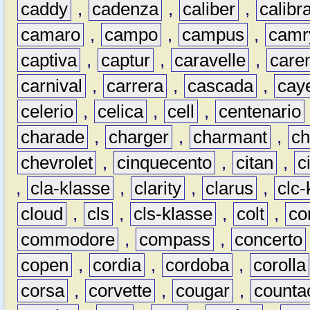
caddy
,
cadenza
,
caliber
,
calibr
camaro
,
campo
,
campus
,
camr
captiva
,
captur
,
caravelle
,
care
carnival
,
carrera
,
cascada
,
cay
celerio
,
celica
,
cell
,
centenario
charade
,
charger
,
charmant
,
ch
chevrolet
,
cinquecento
,
citan
,
c
,
cla-klasse
,
clarity
,
clarus
,
clc-
cloud
,
cls
,
cls-klasse
,
colt
,
c
commodore
,
compass
,
concerto
copen
,
cordia
,
cordoba
,
corolla
corsa
,
corvette
,
cougar
,
counta