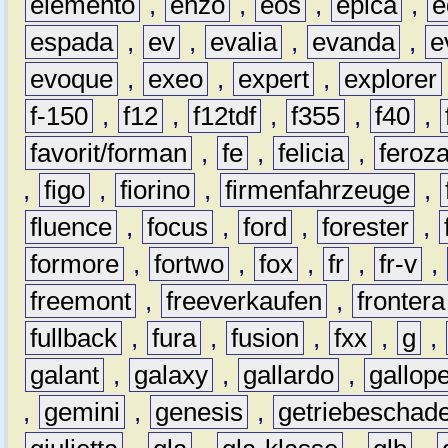
elemento
,
enzo
,
eos
,
epica
,
e
espada
,
ev
,
evalia
,
evanda
,
e
evoque
,
exeo
,
expert
,
explorer
f-150
,
f12
,
f12tdf
,
f355
,
f40
,
favorit/forman
,
fe
,
felicia
,
feroz
,
figo
,
fiorino
,
firmenfahrzeuge
,
fluence
,
focus
,
ford
,
forester
,
formore
,
fortwo
,
fox
,
fr
,
fr-v
,
freemont
,
freeverkaufen
,
frontera
fullback
,
fura
,
fusion
,
fxx
,
g
,
galant
,
galaxy
,
gallardo
,
gallop
,
gemini
,
genesis
,
getriebeschad