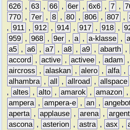
626
,
63
,
66
,
6er
,
6x6
,
7
,
7
770
,
7er
,
8
,
80
,
806
,
807
,
,
911
,
912
,
914
,
917
,
918
,
9
959
,
968
,
9er
,
a
,
a-klasse
,
a5
,
a6
,
a7
,
a8
,
a9
,
abarth
,
accord
,
active
,
activee
,
adam
aircross
,
alaskan
,
alero
,
alfa
,
alhambra
,
all
,
allroad
,
allspace
,
altes
,
alto
,
amarok
,
amazon
ampera
,
ampera-e
,
an
,
angebo
aperta
,
applause
,
arena
,
argen
ascona
,
asterion
,
astra
,
asx
,