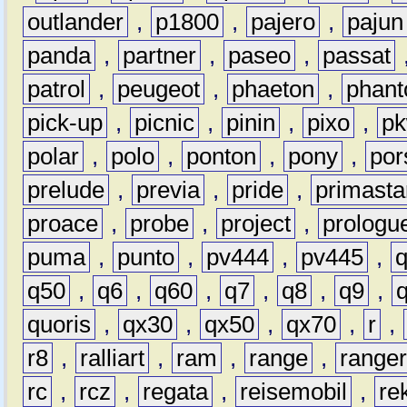
outlander
,
p1800
,
pajero
,
pajun
panda
,
partner
,
paseo
,
passat
patrol
,
peugeot
,
phaeton
,
phan
pick-up
,
picnic
,
pinin
,
pixo
,
p
polar
,
polo
,
ponton
,
pony
,
por
prelude
,
previa
,
pride
,
primasta
proace
,
probe
,
project
,
prologu
puma
,
punto
,
pv444
,
pv445
,
q50
,
q6
,
q60
,
q7
,
q8
,
q9
,
quoris
,
qx30
,
qx50
,
qx70
,
r
,
r8
,
ralliart
,
ram
,
range
,
range
rc
,
rcz
,
regata
,
reisemobil
,
re