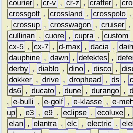
courier
,
cr-v
,
cr-z
,
crafter
,
cr
crossgolf
,
crossland
,
crosspolo
,
crossup
,
crosswagon
,
cruiser
,
cullinan
,
cuore
,
cupra
,
custom
cx-5
,
cx-7
,
d-max
,
dacia
,
dai
dauphine
,
dawn
,
defektes
,
defe
derby
,
diablo
,
dino
,
disco
,
dis
dokker
,
drive
,
drophead
,
ds
,
ds6
,
ducato
,
dune
,
durango
,
,
e-bulli
,
e-golf
,
e-klasse
,
e-meh
up
,
e3
,
e9
,
eclipse
,
ecoluxe
,
elan
,
elantra
,
elc
,
electric
,
ele