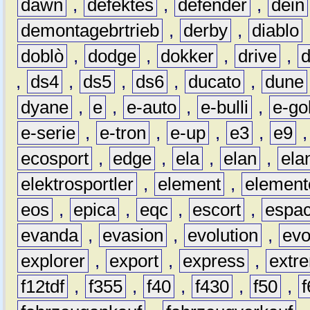
dawn
,
defektes
,
defender
,
dein
demontagebrtrieb
,
derby
,
diablo
doblò
,
dodge
,
dokker
,
drive
,
,
ds4
,
ds5
,
ds6
,
ducato
,
dune
dyane
,
e
,
e-auto
,
e-bulli
,
e-gol
e-serie
,
e-tron
,
e-up
,
e3
,
e9
ecosport
,
edge
,
ela
,
elan
,
ela
elektrosportler
,
element
,
element
eos
,
epica
,
eqc
,
escort
,
espa
evanda
,
evasion
,
evolution
,
ev
explorer
,
export
,
express
,
extr
f12tdf
,
f355
,
f40
,
f430
,
f50
,
f