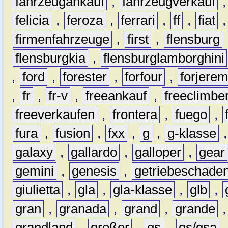
fahrzeugankauf
,
fahrzeugverkauf
felicia
,
feroza
,
ferrari
,
ff
,
fiat
firmenfahrzeuge
,
first
,
flensburg
flensburgkia
,
flensburglamborghini
,
ford
,
forester
,
forfour
,
forjere
,
fr
,
fr-v
,
freeankauf
,
freeclimbe
freeverkaufen
,
frontera
,
fuego
,
fura
,
fusion
,
fxx
,
g
,
g-klasse
galaxy
,
gallardo
,
galloper
,
gear
gemini
,
genesis
,
getriebeschade
giulietta
,
gla
,
gla-klasse
,
glb
,
gran
,
granada
,
grand
,
grande
grandland
,
großer
,
gs
,
gs/gsa