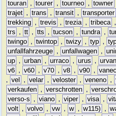
touran
,
tourer
,
tourneo
,
towner
trajet
,
trans
,
transit
,
transporter
trekking
,
trevis
,
trezia
,
tribeca
trs
,
tt
,
tts
,
tucson
,
tundra
,
tu
twingo
,
twintop
,
twizy
,
typ
,
ty
unfallfahrzeuge
,
unfallwagen
,
un
up
,
urban
,
urraco
,
urus
,
urva
v6
,
v60
,
v70
,
v8
,
v90
,
vane
,
vel
,
velar
,
veloster
,
veneno
,
verkaufen
,
verschrotten
,
verschro
verso-s
,
viano
,
viper
,
visa
,
vi
volt
,
volvo
,
vw
,
w
,
w115)
,
w