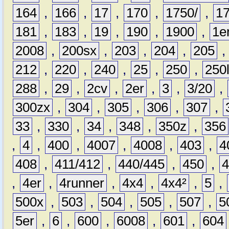
164
,
166
,
17
,
170
,
1750/
,
1
181
,
183
,
19
,
190
,
1900
,
1e
2008
,
200sx
,
203
,
204
,
205
212
,
220
,
240
,
25
,
250
,
250
288
,
29
,
2cv
,
2er
,
3
,
3/20
,
300zx
,
304
,
305
,
306
,
307
,
33
,
330
,
34
,
348
,
350z
,
356
,
4
,
400
,
4007
,
4008
,
403
,
4
408
,
411/412
,
440/445
,
450
,
,
4er
,
4runner
,
4x4
,
4x4²
,
5
,
500x
,
503
,
504
,
505
,
507
,
5
5er
,
6
,
600
,
6008
,
601
,
604