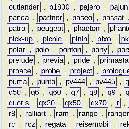
outlander
,
p1800
,
pajero
,
pajun
panda
,
partner
,
paseo
,
passat
patrol
,
peugeot
,
phaeton
,
phan
pick-up
,
picnic
,
pinin
,
pixo
,
p
polar
,
polo
,
ponton
,
pony
,
por
prelude
,
previa
,
pride
,
primasta
proace
,
probe
,
project
,
prologu
puma
,
punto
,
pv444
,
pv445
,
q50
,
q6
,
q60
,
q7
,
q8
,
q9
,
quoris
,
qx30
,
qx50
,
qx70
,
r
,
r8
,
ralliart
,
ram
,
range
,
range
rc
,
rcz
,
regata
,
reisemobil
,
re