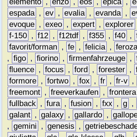
elemento
,
enzo
,
eos
,
epica
,
e
espada
,
ev
,
evalia
,
evanda
,
e
evoque
,
exeo
,
expert
,
explorer
f-150
,
f12
,
f12tdf
,
f355
,
f40
,
favorit/forman
,
fe
,
felicia
,
feroz
,
figo
,
fiorino
,
firmenfahrzeuge
,
fluence
,
focus
,
ford
,
forester
,
formore
,
fortwo
,
fox
,
fr
,
fr-v
,
freemont
,
freeverkaufen
,
frontera
fullback
,
fura
,
fusion
,
fxx
,
g
,
galant
,
galaxy
,
gallardo
,
gallop
,
gemini
,
genesis
,
getriebeschad