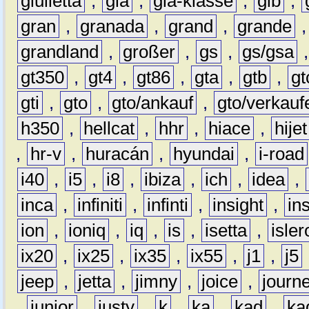
giulietta
,
gla
,
gla-klasse
,
glb
,
gran
,
granada
,
grand
,
grande
grandland
,
großer
,
gs
,
gs/gsa
gt350
,
gt4
,
gt86
,
gta
,
gtb
,
gt
gti
,
gto
,
gto/ankauf
,
gto/verkauf
h350
,
hellcat
,
hhr
,
hiace
,
hijet
,
hr-v
,
huracán
,
hyundai
,
i-road
i40
,
i5
,
i8
,
ibiza
,
ich
,
idea
,
inca
,
infiniti
,
infinti
,
insight
,
in
ion
,
ioniq
,
iq
,
is
,
isetta
,
isler
ix20
,
ix25
,
ix35
,
ix55
,
j1
,
j5
jeep
,
jetta
,
jimny
,
joice
,
journ
,
junior
,
justy
,
k
,
ka
,
kad
,
ka