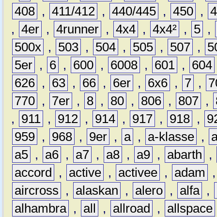
408
,
411/412
,
440/445
,
450
,
,
4er
,
4runner
,
4x4
,
4x4²
,
5
,
500x
,
503
,
504
,
505
,
507
,
5
5er
,
6
,
600
,
6008
,
601
,
604
626
,
63
,
66
,
6er
,
6x6
,
7
,
7
770
,
7er
,
8
,
80
,
806
,
807
,
,
911
,
912
,
914
,
917
,
918
,
9
959
,
968
,
9er
,
a
,
a-klasse
,
a5
,
a6
,
a7
,
a8
,
a9
,
abarth
,
accord
,
active
,
activee
,
adam
aircross
,
alaskan
,
alero
,
alfa
,
alhambra
,
all
,
allroad
,
allspace