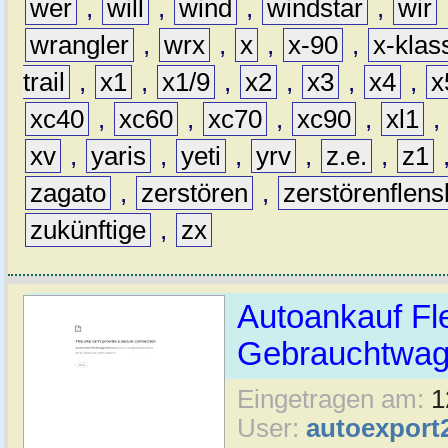
wer
,
will
,
wind
,
windstar
,
wir
wrangler
,
wrx
,
x
,
x-90
,
x-klas
trail
,
x1
,
x1/9
,
x2
,
x3
,
x4
,
x
xc40
,
xc60
,
xc70
,
xc90
,
xl1
,
xv
,
yaris
,
yeti
,
yrv
,
z.e.
,
z1
zagato
,
zerstören
,
zerstörenflen
zukünftige
,
zx
Autoankauf Fl
Gebrauchtwage
Eingetragen am:
1
User:
autoexport