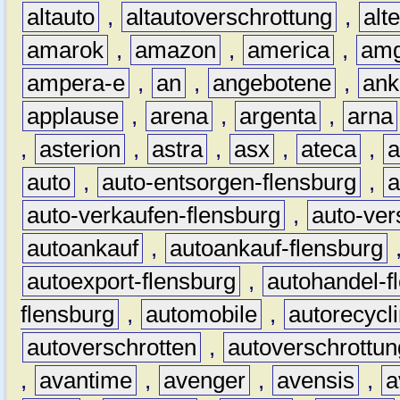
altauto
,
altautoverschrottung
,
alt
amarok
,
amazon
,
america
,
am
ampera-e
,
an
,
angebotene
,
ank
applause
,
arena
,
argenta
,
arna
,
asterion
,
astra
,
asx
,
ateca
,
a
auto
,
auto-entsorgen-flensburg
,
a
auto-verkaufen-flensburg
,
auto-ver
autoankauf
,
autoankauf-flensburg
autoexport-flensburg
,
autohandel-f
flensburg
,
automobile
,
autorecycl
autoverschrotten
,
autoverschrottun
,
avantime
,
avenger
,
avensis
,
a