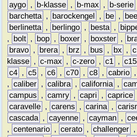
aygo
,
b-klasse
,
b-max
,
b-serie
barchetta
,
barockengel
,
be
,
be
berlinetta
,
berlingo
,
besta
,
bipp
,
bolt
,
bop
,
boxer
,
boxster
,
br
bravo
,
brera
,
brz
,
bus
,
bx
,
c
klasse
,
c-max
,
c-zero
,
c1
,
c15
c4
,
c5
,
c6
,
c70
,
c8
,
cabrio
,
caliber
,
calibra
,
california
,
cam
campus
,
camry
,
capri
,
caprice
caravelle
,
carens
,
carina
,
cari
cascada
,
cayenne
,
cayman
,
ce
,
centenario
,
cerato
,
challenger