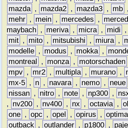
mazda
,
mazda2
,
mazda3
,
mb
mehr
,
mein
,
mercedes
,
merce
maybach
,
meriva
,
micra
,
midi
mit
,
mito
,
mitsubishi
,
miura
,
modelle
,
modus
,
mokka
,
mond
montreal
,
monza
,
motorschaden
mpv
,
mr2
,
multipla
,
murano
,
mx-5
,
n
,
navara
,
nemo
,
neue
nissan
,
nitro
,
note
,
np300
,
ns
,
nv200
,
nv400
,
nx
,
octavia
,
o
one
,
opc
,
opel
,
opirus
,
optim
outback
,
outlander
,
p1800
,
paje