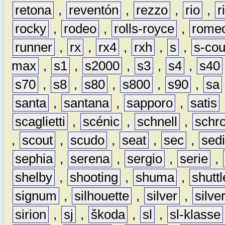
retona
,
reventón
,
rezzo
,
rio
,
r
rocky
,
rodeo
,
rolls-royce
,
rome
runner
,
rx
,
rx4
,
rxh
,
s
,
s-co
max
,
s1
,
s2000
,
s3
,
s4
,
s40
s70
,
s8
,
s80
,
s800
,
s90
,
sa
santa
,
santana
,
sapporo
,
satis
scaglietti
,
scénic
,
schnell
,
schro
,
scout
,
scudo
,
seat
,
sec
,
sedi
sephia
,
serena
,
sergio
,
serie
,
shelby
,
shooting
,
shuma
,
shuttl
signum
,
silhouette
,
silver
,
silve
sirion
,
sj
,
škoda
,
sl
,
sl-klasse