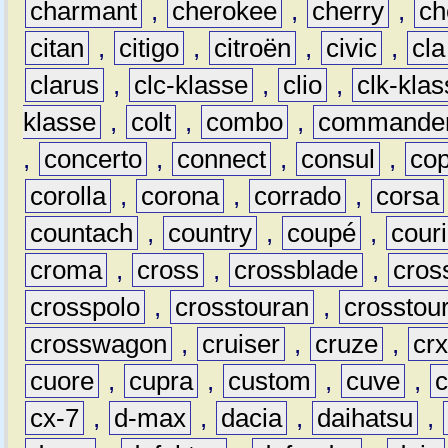
charmant
,
cherokee
,
cherry
,
ch
citan
,
citigo
,
citroën
,
civic
,
cla
clarus
,
clc-klasse
,
clio
,
clk-kla
klasse
,
colt
,
combo
,
commande
,
concerto
,
connect
,
consul
,
co
corolla
,
corona
,
corrado
,
corsa
countach
,
country
,
coupé
,
couri
croma
,
cross
,
crossblade
,
cros
crosspolo
,
crosstouran
,
crosstou
crosswagon
,
cruiser
,
cruze
,
cr
cuore
,
cupra
,
custom
,
cuve
,
cx-7
,
d-max
,
dacia
,
daihatsu
,