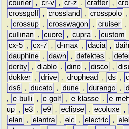
courier
,
cr-v
,
cr-z
,
crafter
,
cr
crossgolf
,
crossland
,
crosspolo
,
crossup
,
crosswagon
,
cruiser
,
cullinan
,
cuore
,
cupra
,
custom
cx-5
,
cx-7
,
d-max
,
dacia
,
dai
dauphine
,
dawn
,
defektes
,
defe
derby
,
diablo
,
dino
,
disco
,
dis
dokker
,
drive
,
drophead
,
ds
,
ds6
,
ducato
,
dune
,
durango
,
,
e-bulli
,
e-golf
,
e-klasse
,
e-meh
up
,
e3
,
e9
,
eclipse
,
ecoluxe
,
elan
,
elantra
,
elc
,
electric
,
ele