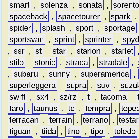
smart
,
solenza
,
sonata
,
sorent
spaceback
,
spacetourer
,
spark
spider
,
splash
,
sport
,
sportage
sportsvan
,
sprint
,
sprinter
,
spyd
,
ssr
,
st
,
star
,
starion
,
starlet
stilo
,
stonic
,
strada
,
stradale
,
,
subaru
,
sunny
,
superamerica
,
superleggera
,
supra
,
suv
,
suzu
swift
,
sx4
,
sz/rz
,
t
,
tacoma
,
taro
,
taunus
,
tc
,
tempra
,
tepe
terracan
,
terrain
,
terrano
,
testa
tiguan
,
tiida
,
tino
,
tipo
,
toledo