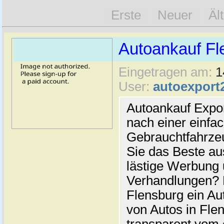
Erste
Neuer
Äl
Autoankauf Fl
Eingetragen am:
1
User:
autoexport
Autoankauf Expo
nach einer einfac
Gebrauchtfahrze
Sie das Beste au
lästige Werbung
Verhandlungen? 
Flensburg ein Au
von Autos in Flen