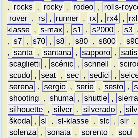
,
rocks
,
rocky
,
rodeo
,
rolls-royc
rover
,
rs
,
runner
,
rx
,
rx4
,
rx
klasse
,
s-max
,
s1
,
s2000
,
s3
,
s7
,
s70
,
s8
,
s80
,
s800
,
s9
,
santa
,
santana
,
sapporo
,
satis
scaglietti
,
scénic
,
schnell
,
sciro
scudo
,
seat
,
sec
,
sedici
,
seic
serena
,
sergio
,
serie
,
sesto
,
shooting
,
shuma
,
shuttle
,
sierr
silhouette
,
silver
,
silverado
,
silv
škoda
,
sl
,
sl-klasse
,
slc
,
slr
,
solenza
,
sonata
,
sorento
,
soul