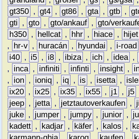
gt350
,
gt4
,
gt86
,
gta
,
gtb
,
gt
gti
,
gto
,
gto/ankauf
,
gto/verkauf
h350
,
hellcat
,
hhr
,
hiace
,
hijet
,
hr-v
,
huracán
,
hyundai
,
i-road
i40
,
i5
,
i8
,
ibiza
,
ich
,
idea
,
,
inca
,
infiniti
,
infinti
,
insight
,
i
,
ion
,
ioniq
,
iq
,
is
,
isetta
,
isl
ix20
,
ix25
,
ix35
,
ix55
,
j1
,
j5
jeep
,
jetta
,
jetztautoverkaufen
,
juke
,
jumper
,
jumpy
,
junior
,
j
kadett
,
kadjar
,
käfer
,
kalos
,
k
karmann-ghia
,
karoq
,
kaufen
,
k