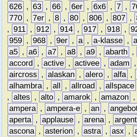
626
,
63
,
66
,
6er
,
6x6
,
7
,
7
770
,
7er
,
8
,
80
,
806
,
807
,
,
911
,
912
,
914
,
917
,
918
,
9
959
,
968
,
9er
,
a
,
a-klasse
,
a5
,
a6
,
a7
,
a8
,
a9
,
abarth
,
accord
,
active
,
activee
,
adam
aircross
,
alaskan
,
alero
,
alfa
,
alhambra
,
all
,
allroad
,
allspace
,
altes
,
alto
,
amarok
,
amazon
ampera
,
ampera-e
,
an
,
angebo
aperta
,
applause
,
arena
,
argen
ascona
,
asterion
,
astra
,
asx
,