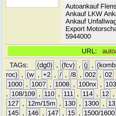
Autoankauf Flen
Ankauf LKW Ank
Ankauf Unfallwa
Export Motorsch
5944000
URL:
auto
TAGs:
(dg0)
,
(fcv)
,
(j
,
(komb
roc)
,
(w
,
+2
,
/
,
/8
,
002
,
02
1000
,
1007
,
1008
,
100nx
,
10
,
108/109
,
110
,
111
,
114
,
12
127
,
12m/15m
,
130
,
1300
,
13
145
,
146
,
147
,
15
,
1500/1600