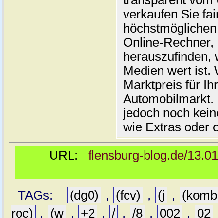
transparent vom 
verkaufen Sie fai
höchstmöglichen 
Online-Rechner,
herauszufinden, w
Medien wert ist. 
Marktpreis für I
Automobilmarkt. 
jedoch noch kein
wie Extras oder 
URL:
flensburg-blog.de/13.0
TAGs:
(dg0)
,
(fcv)
,
(j
,
(komb
roc)
,
(w
,
+2
,
/
,
/8
,
002
,
02