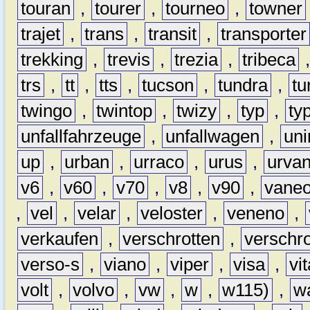
touran
,
tourer
,
tourneo
,
towner
trajet
,
trans
,
transit
,
transporter
trekking
,
trevis
,
trezia
,
tribeca
trs
,
tt
,
tts
,
tucson
,
tundra
,
tu
twingo
,
twintop
,
twizy
,
typ
,
ty
unfallfahrzeuge
,
unfallwagen
,
un
up
,
urban
,
urraco
,
urus
,
urva
v6
,
v60
,
v70
,
v8
,
v90
,
vane
,
vel
,
velar
,
veloster
,
veneno
,
verkaufen
,
verschrotten
,
verschro
verso-s
,
viano
,
viper
,
visa
,
vi
volt
,
volvo
,
vw
,
w
,
w115)
,
w