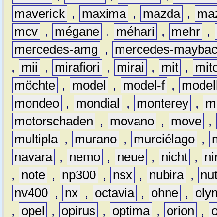
maverick
,
maxima
,
mazda
,
ma
mcv
,
mégane
,
méhari
,
mehr
,
mercedes-amg
,
mercedes-mayba
,
mii
,
mirafiori
,
mirai
,
mit
,
mit
möchte
,
model
,
model-f
,
model
mondeo
,
mondial
,
monterey
,
m
motorschaden
,
movano
,
move
,
multipla
,
murano
,
murciélago
,
navara
,
nemo
,
neue
,
nicht
,
ni
,
note
,
np300
,
nsx
,
nubira
,
nu
nv400
,
nx
,
octavia
,
ohne
,
oly
,
opel
,
opirus
,
optima
,
orion
,