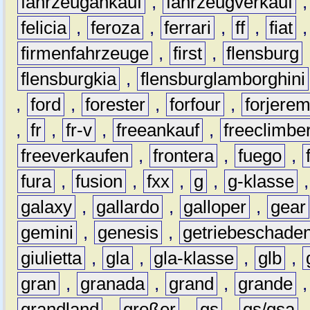
fahrzeugankauf
,
fahrzeugverkauf
felicia
,
feroza
,
ferrari
,
ff
,
fiat
firmenfahrzeuge
,
first
,
flensburg
flensburgkia
,
flensburglamborghini
,
ford
,
forester
,
forfour
,
forjere
,
fr
,
fr-v
,
freeankauf
,
freeclimbe
freeverkaufen
,
frontera
,
fuego
,
fura
,
fusion
,
fxx
,
g
,
g-klasse
galaxy
,
gallardo
,
galloper
,
gear
gemini
,
genesis
,
getriebeschade
giulietta
,
gla
,
gla-klasse
,
glb
,
gran
,
granada
,
grand
,
grande
grandland
,
großer
,
gs
,
gs/gsa