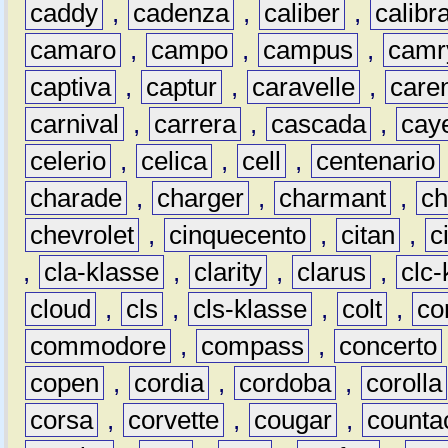
caddy
,
cadenza
,
caliber
,
calibr
camaro
,
campo
,
campus
,
camr
captiva
,
captur
,
caravelle
,
care
carnival
,
carrera
,
cascada
,
cay
celerio
,
celica
,
cell
,
centenario
charade
,
charger
,
charmant
,
ch
chevrolet
,
cinquecento
,
citan
,
c
,
cla-klasse
,
clarity
,
clarus
,
clc-
cloud
,
cls
,
cls-klasse
,
colt
,
c
commodore
,
compass
,
concerto
copen
,
cordia
,
cordoba
,
corolla
corsa
,
corvette
,
cougar
,
counta