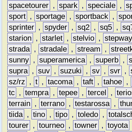
spacetourer
,
spark
,
speciale
,
s
sport
,
sportage
,
sportback
,
spo
sprinter
,
spyder
,
sq2
,
sq5
,
sq
starion
,
starlet
,
stelvio
,
stepwa
strada
,
stradale
,
stream
,
street
sunny
,
superamerica
,
superb
,
supra
,
suv
,
suzuki
,
sv
,
svr
,
sz/rz
,
t
,
tacoma
,
taft
,
tahoe
,
tc
,
tempra
,
tepee
,
tercel
,
teri
terrain
,
terrano
,
testarossa
,
thu
tiida
,
tino
,
tipo
,
toledo
,
totals
tourer
,
tourneo
,
towner
,
toyota