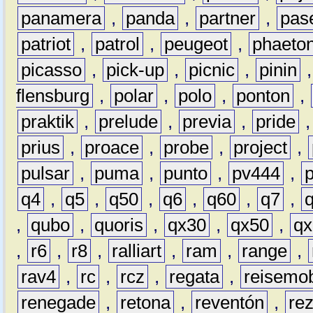
panamera
,
panda
,
partner
,
pas
patriot
,
patrol
,
peugeot
,
phaeto
picasso
,
pick-up
,
picnic
,
pinin
flensburg
,
polar
,
polo
,
ponton
,
praktik
,
prelude
,
previa
,
pride
prius
,
proace
,
probe
,
project
,
pulsar
,
puma
,
punto
,
pv444
,
q4
,
q5
,
q50
,
q6
,
q60
,
q7
,
,
qubo
,
quoris
,
qx30
,
qx50
,
qx
,
r6
,
r8
,
ralliart
,
ram
,
range
,
rav4
,
rc
,
rcz
,
regata
,
reisemob
renegade
,
retona
,
reventón
,
re