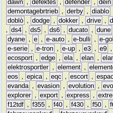
dawn
,
defektes
,
defender
,
dein
demontagebrtrieb
,
derby
,
diablo
doblò
,
dodge
,
dokker
,
drive
,
,
ds4
,
ds5
,
ds6
,
ducato
,
dune
dyane
,
e
,
e-auto
,
e-bulli
,
e-gol
e-serie
,
e-tron
,
e-up
,
e3
,
e9
ecosport
,
edge
,
ela
,
elan
,
ela
elektrosportler
,
element
,
element
eos
,
epica
,
eqc
,
escort
,
espa
evanda
,
evasion
,
evolution
,
ev
explorer
,
export
,
express
,
extr
f12tdf
,
f355
,
f40
,
f430
,
f50
,
f