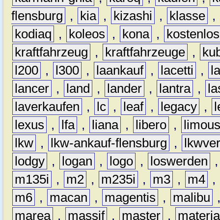
flensburg
,
kia
,
kizashi
,
klasse
,
kodiaq
,
koleos
,
kona
,
kostenlos
kraftfahrzeug
,
kraftfahrzeuge
,
kub
l200
,
l300
,
laankauf
,
lacetti
,
l
lancer
,
land
,
lander
,
lantra
,
la
laverkaufen
,
lc
,
leaf
,
legacy
,
lexus
,
lfa
,
liana
,
libero
,
limous
lkw
,
lkw-ankauf-flensburg
,
lkwver
lodgy
,
logan
,
logo
,
loswerden
m135i
,
m2
,
m235i
,
m3
,
m4
,
m6
,
macan
,
magentis
,
malibu
marea
,
massif
,
master
,
materi