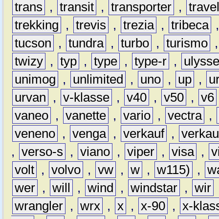
trans
,
transit
,
transporter
,
travel
trekking
,
trevis
,
trezia
,
tribeca
tucson
,
tundra
,
turbo
,
turismo
twizy
,
typ
,
type
,
type-r
,
ulyss
unimog
,
unlimited
,
uno
,
up
,
u
urvan
,
v-klasse
,
v40
,
v50
,
v6
vaneo
,
vanette
,
vario
,
vectra
,
veneno
,
venga
,
verkauf
,
verkau
,
verso-s
,
viano
,
viper
,
visa
,
v
volt
,
volvo
,
vw
,
w
,
w115)
,
w
wer
,
will
,
wind
,
windstar
,
wir
wrangler
,
wrx
,
x
,
x-90
,
x-klas