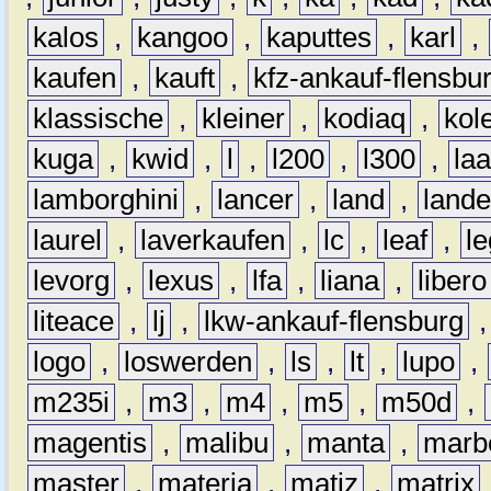
kalos
,
kangoo
,
kaputtes
,
karl
,
kaufen
,
kauft
,
kfz-ankauf-flensbu
klassische
,
kleiner
,
kodiaq
,
kol
kuga
,
kwid
,
l
,
l200
,
l300
,
la
lamborghini
,
lancer
,
land
,
lande
laurel
,
laverkaufen
,
lc
,
leaf
,
l
levorg
,
lexus
,
lfa
,
liana
,
libero
liteace
,
lj
,
lkw-ankauf-flensburg
logo
,
loswerden
,
ls
,
lt
,
lupo
,
m235i
,
m3
,
m4
,
m5
,
m50d
,
magentis
,
malibu
,
manta
,
marb
master
,
materia
,
matiz
,
matrix