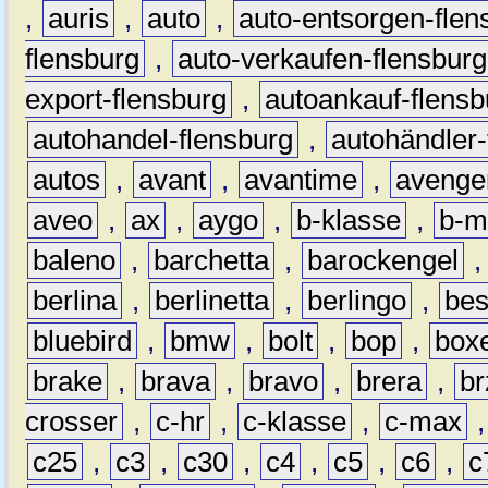
,
auris
,
auto
,
auto-entsorgen-flen
flensburg
,
auto-verkaufen-flensburg
export-flensburg
,
autoankauf-flensb
autohandel-flensburg
,
autohändler-
autos
,
avant
,
avantime
,
avenge
aveo
,
ax
,
aygo
,
b-klasse
,
b-m
baleno
,
barchetta
,
barockengel
berlina
,
berlinetta
,
berlingo
,
bes
bluebird
,
bmw
,
bolt
,
bop
,
box
brake
,
brava
,
bravo
,
brera
,
br
crosser
,
c-hr
,
c-klasse
,
c-max
c25
,
c3
,
c30
,
c4
,
c5
,
c6
,
c