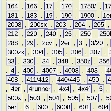
164
,
166
,
17
,
170
,
1750/
,
1
181
,
183
,
19
,
190
,
1900
,
1e
2008
,
200sx
,
203
,
204
,
205
212
,
220
,
240
,
25
,
250
,
250
288
,
29
,
2cv
,
2er
,
3
,
3/20
,
300zx
,
304
,
305
,
306
,
307
,
33
,
330
,
34
,
348
,
350z
,
356
,
4
,
400
,
4007
,
4008
,
403
,
4
408
,
411/412
,
440/445
,
450
,
,
4er
,
4runner
,
4x4
,
4x4²
,
5
,
500x
,
503
,
504
,
505
,
507
,
5
5er
,
6
,
600
,
6008
,
601
,
604