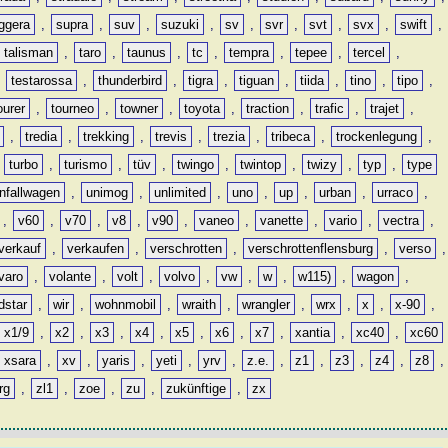
ggera
,
supra
,
suv
,
suzuki
,
sv
,
svr
,
svt
,
svx
,
swift
,
talisman
,
taro
,
taunus
,
tc
,
tempra
,
tepee
,
tercel
,
,
testarossa
,
thunderbird
,
tigra
,
tiguan
,
tiida
,
tino
,
tipo
,
ourer
,
tourneo
,
towner
,
toyota
,
traction
,
trafic
,
trajet
,
,
tredia
,
trekking
,
trevis
,
trezia
,
tribeca
,
trockenlegung
,
,
turbo
,
turismo
,
tüv
,
twingo
,
twintop
,
twizy
,
typ
,
type
nfallwagen
,
unimog
,
unlimited
,
uno
,
up
,
urban
,
urraco
,
,
v60
,
v70
,
v8
,
v90
,
vaneo
,
vanette
,
vario
,
vectra
,
verkauf
,
verkaufen
,
verschrotten
,
verschrottenflensburg
,
verso
,
varo
,
volante
,
volt
,
volvo
,
vw
,
w
,
w115)
,
wagon
,
dstar
,
wir
,
wohnmobil
,
wraith
,
wrangler
,
wrx
,
x
,
x-90
,
x1/9
,
x2
,
x3
,
x4
,
x5
,
x6
,
x7
,
xantia
,
xc40
,
xc60
xsara
,
xv
,
yaris
,
yeti
,
yrv
,
z.e.
,
z1
,
z3
,
z4
,
z8
,
rg
,
zl1
,
zoe
,
zu
,
zukünftige
,
zx