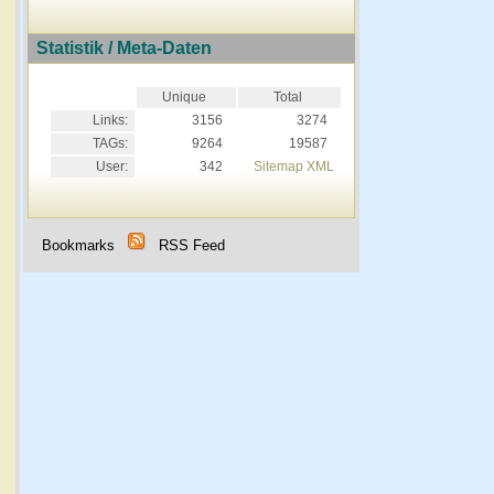
Statistik / Meta-Daten
Unique
Total
Links:
3156
3274
TAGs:
9264
19587
User:
342
Sitemap XML
Bookmarks
RSS Feed