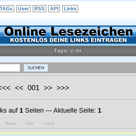
TAGs
User
RSS
API
Links
Tags: c-hr
 <<< << 001 >> >>>
ks auf
1
Seiten --- Aktuelle Seite:
1
Neuer
Älter
Letzte