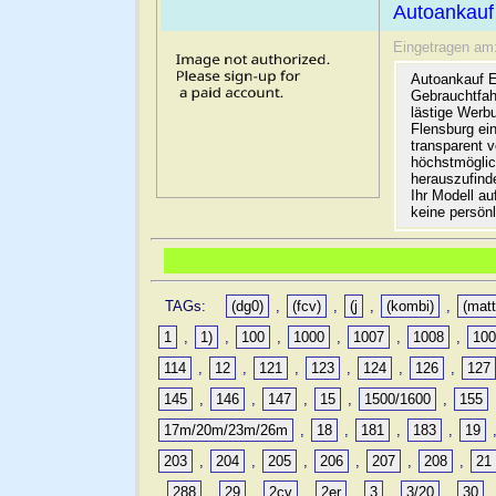
Autoankauf
Eingetragen am
Autoankauf E
Gebrauchtfah
lästige Werb
Flensburg ein
transparent 
höchstmöglic
herauszufinde
Ihr Modell a
keine persön
TAGs:
(dg0)
,
(fcv)
,
(j
,
(kombi)
,
(matt
1
,
1)
,
100
,
1000
,
1007
,
1008
,
10
114
,
12
,
121
,
123
,
124
,
126
,
127
145
,
146
,
147
,
15
,
1500/1600
,
155
17m/20m/23m/26m
,
18
,
181
,
183
,
19
203
,
204
,
205
,
206
,
207
,
208
,
21
,
288
,
29
,
2cv
,
2er
,
3
,
3/20
,
30