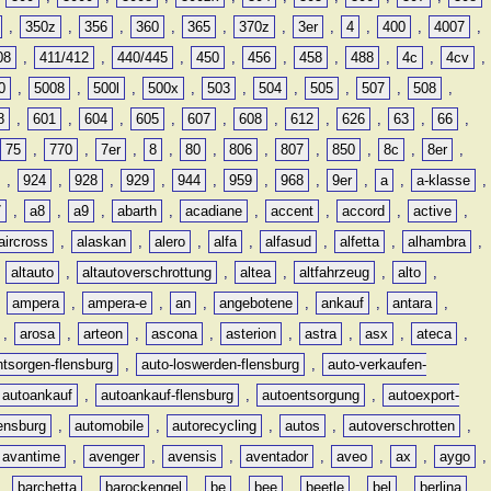
,
350z
,
356
,
360
,
365
,
370z
,
3er
,
4
,
400
,
4007
,
08
,
411/412
,
440/445
,
450
,
456
,
458
,
488
,
4c
,
4cv
,
0
,
5008
,
500l
,
500x
,
503
,
504
,
505
,
507
,
508
,
8
,
601
,
604
,
605
,
607
,
608
,
612
,
626
,
63
,
66
,
75
,
770
,
7er
,
8
,
80
,
806
,
807
,
850
,
8c
,
8er
,
,
924
,
928
,
929
,
944
,
959
,
968
,
9er
,
a
,
a-klasse
,
7
,
a8
,
a9
,
abarth
,
acadiane
,
accent
,
accord
,
active
,
aircross
,
alaskan
,
alero
,
alfa
,
alfasud
,
alfetta
,
alhambra
,
,
altauto
,
altautoverschrottung
,
altea
,
altfahrzeug
,
alto
,
,
ampera
,
ampera-e
,
an
,
angebotene
,
ankauf
,
antara
,
,
arosa
,
arteon
,
ascona
,
asterion
,
astra
,
asx
,
ateca
,
ntsorgen-flensburg
,
auto-loswerden-flensburg
,
auto-verkaufen-
autoankauf
,
autoankauf-flensburg
,
autoentsorgung
,
autoexport-
lensburg
,
automobile
,
autorecycling
,
autos
,
autoverschrotten
,
avantime
,
avenger
,
avensis
,
aventador
,
aveo
,
ax
,
aygo
,
,
barchetta
,
barockengel
,
be
,
bee
,
beetle
,
bel
,
berlina
,