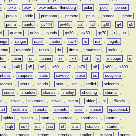
n
,
pixo
,
pkw
,
pkw-ankauf-flensburg
,
polar
,
polo
,
ponton
,
,
previa
,
pride
,
primastar
,
primera
,
prius
,
proace
,
probe
,
puma
,
punto
,
pv444
,
pv445
,
q2
,
q3
,
q30
,
q4
,
q5
ai
,
quattro
,
qubo
,
quoris
,
qx30
,
qx50
,
qx70
,
r
,
r+
,
ange
,
ranger
,
rapid
,
raptor
,
rav4
,
rc
,
rcz
,
regata
,
etona
,
reventón
,
rezzo
,
rio
,
ritmo
,
roadster
,
rocks
,
ter
,
rover
,
rs
,
runner
,
rx
,
rx4
,
rxh
,
s
,
s-coupé
,
s-
s4
,
s40
,
s5
,
s6
,
s60
,
s7
,
s70
,
s8
,
s80
,
s800
,
ntana
,
sapporo
,
satis
,
saveiro
,
saxo
,
sc
,
scaglietti
,
scorpio
,
scout
,
scudo
,
seat
,
sec
,
sedici
,
seicento
,
,
sesto
,
shadow
,
sharan
,
shelby
,
shooting
,
shuma
,
te
,
silver
,
silverado
,
silvia
,
sintra
,
sirion
,
sj
,
škoda
,
art
,
solenza
,
sonata
,
sorento
,
soul
,
space
,
spaceback
,
,
spider
,
splash
,
sport
,
sportage
,
sportback
,
sports
,
,
sq5
,
sq7
,
srt
,
ssr
,
st
,
star
,
starion
,
starlet
,
trada
,
stradale
,
stream
,
streetka
,
studien
,
subaru
,
sunny
,