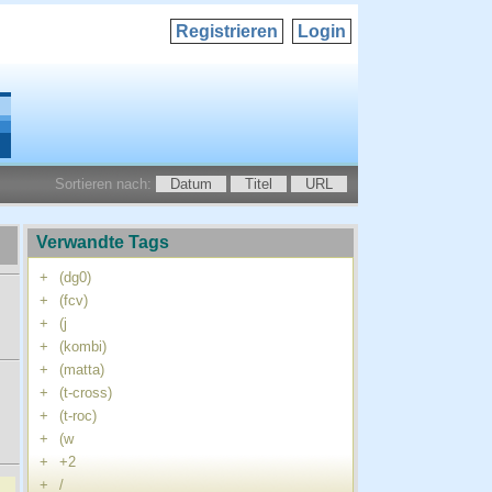
Registrieren
Login
Sortieren nach:
Datum
Titel
URL
Verwandte Tags
+
(dg0)
+
(fcv)
+
(j
+
(kombi)
+
(matta)
+
(t-cross)
+
(t-roc)
+
(w
+
+2
+
/