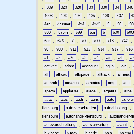
,
309
,
323
,
328
,
33
,
330
,
34
,
348
4008
,
403
,
404
,
405
,
406
,
407
,
4
4er
,
4runner
,
4x4
,
4x4²
,
5
,
50
,
50
550
,
575m
,
599
,
5er
,
6
,
600
,
600
6er
,
6x6
,
7
,
70
,
700
,
718
,
742
,
90
,
900
,
911
,
912
,
914
,
917
,
918
a1
,
a2
,
a2q
,
a3
,
a4
,
a5
,
a6
,
a
activee
,
adam
,
adenauer
,
agila
,
air
,
all
,
allroad
,
allspace
,
alltrack
,
almera
amarok
,
amazon
,
america
,
amg
,
ami
aperta
,
applause
,
arena
,
argenta
,
arna
atlas
,
atos
,
audi
,
auris
,
auto
,
auto-e
flensburg
,
auto-verschrotten
,
autoabholung
,
flensburg
,
autohandel-flensburg
,
autohändler-f
autoverschrottung
,
autoverwertung
,
avant
,
b-klasse
,
b-max
,
b-serie
,
baja
,
baleno