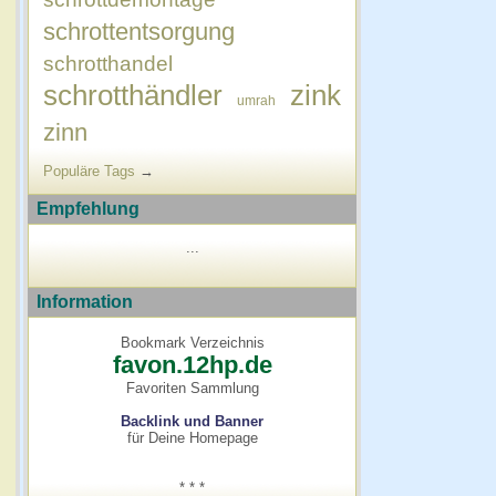
schrottentsorgung
schrotthandel
schrotthändler
zink
umrah
zinn
Populäre Tags
→
Empfehlung
...
Information
Bookmark Verzeichnis
favon.12hp.de
Favoriten Sammlung
Backlink und Banner
für Deine Homepage
* * *