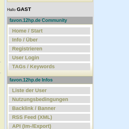
GAST
Hallo
favon.12hp.de Community
Home / Start
Info / Über
Registrieren
User Login
TAGs / Keywords
favon.12hp.de Infos
Liste der User
Nutzungsbedingungen
Backlink / Banner
RSS Feed (XML)
API (Im-/Export)