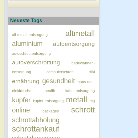
Neueste Tags
altmetall
alt-metall-entsorgung
aluminium
autoentsorgung
autoschrott-entsorgung
autoverschrottung
badewannen-
entsorgung
computerschrott
diät
gesundheit
ernährung
haus-und-
elektroschrott
health
kabel-entsorgung
metall
kupfer
kupfer-entsorgung
mg
schrott
online
packages
schrottabholung
schrottankauf
schrottdemontage