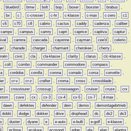
,
bluebird
,
bmw
,
bolt
,
bop
,
boxer
,
boxster
,
brabus
,
,
bx
,
c
,
c-crosser
,
c-hr
,
c-klasse
,
c-max
,
c-zero
,
c1
,
c6
,
c70
,
c8
,
cabrio
,
cactus
,
caddy
,
cadenza
,
caliber
campo
,
campus
,
camry
,
capri
,
caprice
,
captiva
,
captur
,
ival
,
carrera
,
cascada
,
cayenne
,
cayman
,
cee'd
,
celerio
,
ger
,
charade
,
charger
,
charmant
,
cherokee
,
cherry
,
troën
,
civic
,
cla
,
cla-klasse
,
clarity
,
clarus
,
clc-klasse
,
,
colt
,
combo
,
commander
,
commodore
,
compass
,
ia
,
cordoba
,
corolla
,
corona
,
corrado
,
corsa
,
corvette
,
ier
,
cr-v
,
cr-z
,
crafter
,
croma
,
cross
,
crossblade
,
an
,
crosstourer
,
crossup
,
crosswagon
,
cruiser
,
cruze
,
crx
stom
,
cuve
,
cx
,
cx-3
,
cx-4
,
cx-5
,
cx-7
,
d-max
,
,
dawn
,
defektes
,
defender
,
dein
,
demio
,
demontagebrtrieb
,
,
doblò
,
dodge
,
dokker
,
drive
,
drophead
,
ds
,
ds2
,
ds3
,
o
,
duster
,
dyane
,
e
,
e-auto
,
e-bulli
,
e-golf
,
e-klasse
,
9
,
eclipse
,
ecoluxe
,
ecosport
,
edge
,
ela
,
elan
,
elantra
,