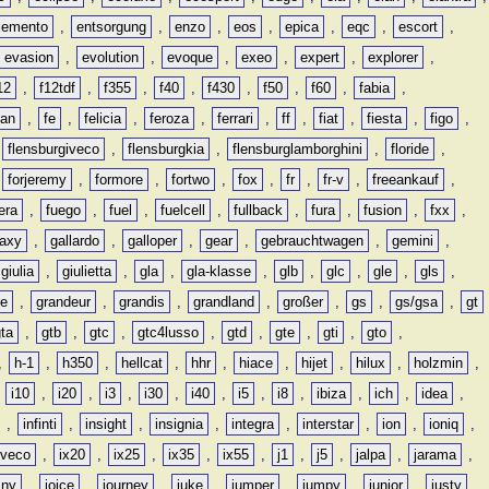
lemento
,
entsorgung
,
enzo
,
eos
,
epica
,
eqc
,
escort
,
evasion
,
evolution
,
evoque
,
exeo
,
expert
,
explorer
,
12
,
f12tdf
,
f355
,
f40
,
f430
,
f50
,
f60
,
fabia
,
man
,
fe
,
felicia
,
feroza
,
ferrari
,
ff
,
fiat
,
fiesta
,
figo
,
,
flensburgiveco
,
flensburgkia
,
flensburglamborghini
,
floride
,
,
forjeremy
,
formore
,
fortwo
,
fox
,
fr
,
fr-v
,
freeankauf
,
era
,
fuego
,
fuel
,
fuelcell
,
fullback
,
fura
,
fusion
,
fxx
,
laxy
,
gallardo
,
galloper
,
gear
,
gebrauchtwagen
,
gemini
,
giulia
,
giulietta
,
gla
,
gla-klasse
,
glb
,
glc
,
gle
,
gls
,
de
,
grandeur
,
grandis
,
grandland
,
großer
,
gs
,
gs/gsa
,
gt
gta
,
gtb
,
gtc
,
gtc4lusso
,
gtd
,
gte
,
gti
,
gto
,
,
h-1
,
h350
,
hellcat
,
hhr
,
hiace
,
hijet
,
hilux
,
holzmin
,
,
i10
,
i20
,
i3
,
i30
,
i40
,
i5
,
i8
,
ibiza
,
ich
,
idea
,
,
infinti
,
insight
,
insignia
,
integra
,
interstar
,
ion
,
ioniq
,
iveco
,
ix20
,
ix25
,
ix35
,
ix55
,
j1
,
j5
,
jalpa
,
jarama
,
mny
,
joice
,
journey
,
juke
,
jumper
,
jumpy
,
junior
,
justy
,