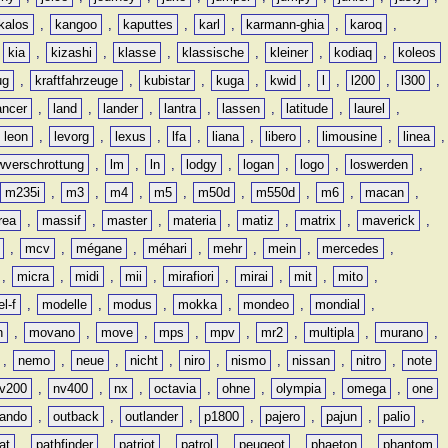
kalos
,
kangoo
,
kaputtes
,
karl
,
karmann-ghia
,
karoq
,
,
kia
,
kizashi
,
klasse
,
klassische
,
kleiner
,
kodiaq
,
koleos
ug
,
kraftfahrzeuge
,
kubistar
,
kuga
,
kwid
,
l
,
l200
,
l300
,
ancer
,
land
,
lander
,
lantra
,
lassen
,
latitude
,
laurel
,
leon
,
levorg
,
lexus
,
lfa
,
liana
,
libero
,
limousine
,
linea
,
wverschrottung
,
lm
,
ln
,
lodgy
,
logan
,
logo
,
loswerden
,
m235i
,
m3
,
m4
,
m5
,
m50d
,
m550d
,
m6
,
macan
,
rea
,
massif
,
master
,
materia
,
matiz
,
matrix
,
maverick
,
,
mcv
,
mégane
,
méhari
,
mehr
,
mein
,
mercedes
,
,
micra
,
midi
,
mii
,
mirafiori
,
mirai
,
mit
,
mito
,
l-f
,
modelle
,
modus
,
mokka
,
mondeo
,
mondial
,
n
,
movano
,
move
,
mps
,
mpv
,
mr2
,
multipla
,
murano
,
,
nemo
,
neue
,
nicht
,
niro
,
nismo
,
nissan
,
nitro
,
note
v200
,
nv400
,
nx
,
octavia
,
ohne
,
olympia
,
omega
,
one
lando
,
outback
,
outlander
,
p1800
,
pajero
,
pajun
,
palio
,
at
,
pathfinder
,
patriot
,
patrol
,
peugeot
,
phaeton
,
phantom