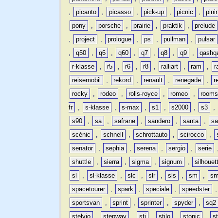
,
picanto
,
picasso
,
pick-up
,
picnic
,
pini
pony
,
porsche
,
prairie
,
praktik
,
prelude
,
project
,
prologue
,
ps
,
pullman
,
pulsar
,
q50
,
q6
,
q60
,
q7
,
q8
,
q9
,
qashq
r-klasse
,
r5
,
r6
,
r8
,
ralliart
,
ram
,
r
reisemobil
,
rekord
,
renault
,
renegade
,
r
rocky
,
rodeo
,
rolls-royce
,
romeo
,
rooms
fr
,
s-klasse
,
s-max
,
s1
,
s2000
,
s3
,
s90
,
sa
,
safrane
,
sandero
,
santa
,
sa
scénic
,
schnell
,
schrottauto
,
scirocco
,
senator
,
sephia
,
serena
,
sergio
,
serie
shuttle
,
sierra
,
sigma
,
signum
,
silhouet
sl
,
sl-klasse
,
slc
,
slr
,
sls
,
sm
,
sm
spacetourer
,
spark
,
speciale
,
speedster
sportsvan
,
sprint
,
sprinter
,
spyder
,
sq2
stelvio
,
stepway
,
sti
,
stilo
,
stonic
,
s