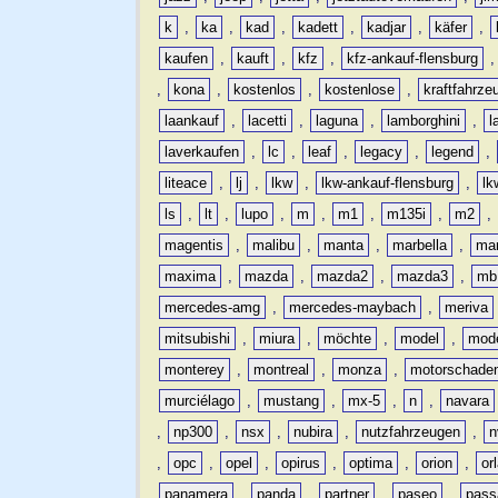
k
,
ka
,
kad
,
kadett
,
kadjar
,
käfer
,
kaufen
,
kauft
,
kfz
,
kfz-ankauf-flensburg
,
kona
,
kostenlos
,
kostenlose
,
kraftfahrze
laankauf
,
lacetti
,
laguna
,
lamborghini
,
l
laverkaufen
,
lc
,
leaf
,
legacy
,
legend
,
liteace
,
lj
,
lkw
,
lkw-ankauf-flensburg
,
lk
ls
,
lt
,
lupo
,
m
,
m1
,
m135i
,
m2
,
magentis
,
malibu
,
manta
,
marbella
,
ma
maxima
,
mazda
,
mazda2
,
mazda3
,
mb
mercedes-amg
,
mercedes-maybach
,
meriva
mitsubishi
,
miura
,
möchte
,
model
,
mode
monterey
,
montreal
,
monza
,
motorschade
murciélago
,
mustang
,
mx-5
,
n
,
navara
,
np300
,
nsx
,
nubira
,
nutzfahrzeugen
,
n
,
opc
,
opel
,
opirus
,
optima
,
orion
,
or
panamera
,
panda
,
partner
,
paseo
,
pass