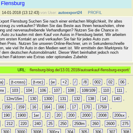
 Flensburg
:
14-01-2018 (13:12:43)
von User:
autoexport24
PROFIL
xport Flensburg Suchen Sie nach einer einfachen Möglichkeit, Ihr altes
rzeug zu verkaufen? Wollen Sie das Beste aus Ihnen herausholen, ohne
ung und nervenaufreibende Verhandlungen? Nutzen Sie die Chance in
 Auto zu kaufen mit dem Kauf von Autos in Flensburg bietet. Wir arbeiten
vom ersten Kontakt an und verkaufen Sie fair für jedes Auto zum
hen Preis. Nutzen Sie unseren Online-Rechner, um in Sekundenschnelle
n, wie viel Ihr Auto in den Medien wert ist. Wir ermitteln den Marktpreis für
uf dem deutschen Automobilmarkt. Dieser Wert beinhaltet jedoch noch
lichen Faktoren wie Extras oder optionales Zubehör.
URL:
flensburg-blog.de/13.01.2018/autoankauf-flensburg-export/
a)
,
(t-cross)
,
(t-roc)
,
(w
,
+2
,
/
,
/8
,
002
,
02
,
06
,
0nx
,
103
,
104
,
106
,
107
,
108
,
108/109
,
110
,
111
,
,
12m/15m
,
130
,
1300
,
131
,
132
,
138
,
14
,
140
,
,
156
,
159
,
16
,
164
,
166
,
17
,
170
,
1750/
,
,
190
,
1900
,
1er
,
2
,
20
,
200
,
2000
,
2008
,
200sx
,
,
212
,
220
,
240
,
25
,
250
,
250lm
,
260
,
2600
,
275
,
300
,
3000
,
3008
,
300zx
,
304
,
305
,
306
,
307
,
308