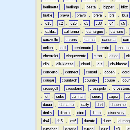
berlinetta
,
berlingo
,
besta
,
bipper
,
blitz
brake
,
brava
,
bravo
,
brera
,
brz
,
bus
,
c15
,
c2
,
c25
,
c3
,
c30
,
c4
,
c5
,
calibra
,
california
,
camargue
,
camaro
,
caravelle
,
carens
,
carina
,
carisma
,
carn
celica
,
cell
,
centenario
,
cerato
,
challen
chevrolet
,
cinquecento
,
citan
,
citigo
,
ci
clio
,
clk-klasse
,
cloud
,
cls
,
cls-klasse
concerto
,
connect
,
consul
,
copen
,
cord
cougar
,
countach
,
country
,
coupé
,
cour
crossgolf
,
crossland
,
crosspolo
,
crosstour
,
ct
,
cube
,
cullinan
,
cuore
,
cupra
,
cu
dacia
,
daihatsu
,
daily
,
dart
,
dauphine
derby
,
diablo
,
dino
,
disco
,
discovery
ds4
,
ds5
,
ds6
,
ducato
,
dune
,
durang
e-mehari
,
e-serie
,
e-tron
,
e-up
,
e3
,
e