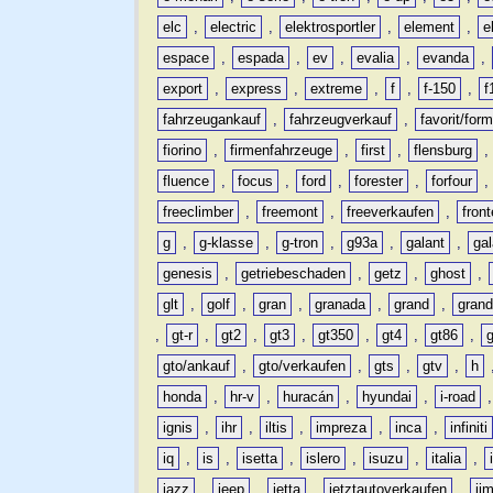
elc
,
electric
,
elektrosportler
,
element
,
e
espace
,
espada
,
ev
,
evalia
,
evanda
,
export
,
express
,
extreme
,
f
,
f-150
,
f
fahrzeugankauf
,
fahrzeugverkauf
,
favorit/for
fiorino
,
firmenfahrzeuge
,
first
,
flensburg
fluence
,
focus
,
ford
,
forester
,
forfour
freeclimber
,
freemont
,
freeverkaufen
,
front
g
,
g-klasse
,
g-tron
,
g93a
,
galant
,
ga
genesis
,
getriebeschaden
,
getz
,
ghost
,
glt
,
golf
,
gran
,
granada
,
grand
,
gran
,
gt-r
,
gt2
,
gt3
,
gt350
,
gt4
,
gt86
,
gto/ankauf
,
gto/verkaufen
,
gts
,
gtv
,
h
honda
,
hr-v
,
huracán
,
hyundai
,
i-road
ignis
,
ihr
,
iltis
,
impreza
,
inca
,
infiniti
iq
,
is
,
isetta
,
islero
,
isuzu
,
italia
,
jazz
,
jeep
,
jetta
,
jetztautoverkaufen
,
ji