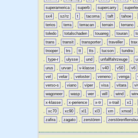
superamerica
,
superb
,
supercarry
,
superle
sx4
,
sz/rz
,
t
,
tacoma
,
taft
,
tahoe
,
terios
,
terra
,
terracan
,
terrain
,
terrano
toledo
,
totalschaden
,
touareg
,
touran
,
t
trans
,
transit
,
transporter
,
traveller
,
trax
trooper
,
trs
,
tt
,
tts
,
tucson
,
tundra
,
type-r
,
ulysse
,
und
,
unfallfahrzeuge
,
u
urus
,
urvan
,
v-klasse
,
v40
,
v50
,
v6
vel
,
velar
,
veloster
,
veneno
,
venga
,
verso-s
,
viano
,
viper
,
visa
,
vitara
,
vi
wagoneer
,
wasp
,
wer
,
will
,
wind
,
win
x-klasse
,
x-perience
,
x-tr
,
x-trail
,
x1
,
,
xc70
,
xc90
,
xl1
,
xl3
,
xm
,
xmod
,
zafira
,
zagato
,
zerstören
,
zerstörenflensbu