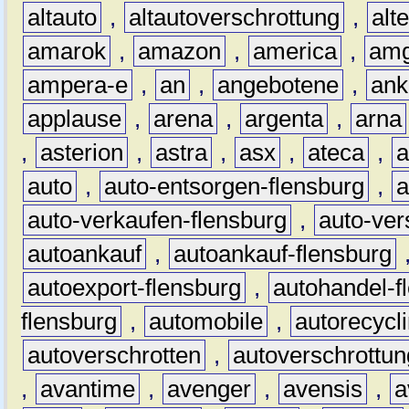
altauto
,
altautoverschrottung
,
alt
amarok
,
amazon
,
america
,
am
ampera-e
,
an
,
angebotene
,
ank
applause
,
arena
,
argenta
,
arna
,
asterion
,
astra
,
asx
,
ateca
,
a
auto
,
auto-entsorgen-flensburg
,
a
auto-verkaufen-flensburg
,
auto-ver
autoankauf
,
autoankauf-flensburg
autoexport-flensburg
,
autohandel-f
flensburg
,
automobile
,
autorecycl
autoverschrotten
,
autoverschrottun
,
avantime
,
avenger
,
avensis
,
a