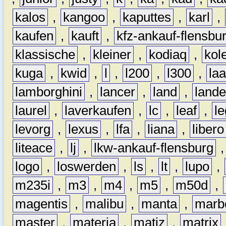
kalos
,
kangoo
,
kaputtes
,
karl
,
kaufen
,
kauft
,
kfz-ankauf-flensbu
klassische
,
kleiner
,
kodiaq
,
kol
kuga
,
kwid
,
l
,
l200
,
l300
,
la
lamborghini
,
lancer
,
land
,
lande
laurel
,
laverkaufen
,
lc
,
leaf
,
l
levorg
,
lexus
,
lfa
,
liana
,
libero
liteace
,
lj
,
lkw-ankauf-flensburg
logo
,
loswerden
,
ls
,
lt
,
lupo
,
m235i
,
m3
,
m4
,
m5
,
m50d
,
magentis
,
malibu
,
manta
,
marb
master
,
materia
,
matiz
,
matrix