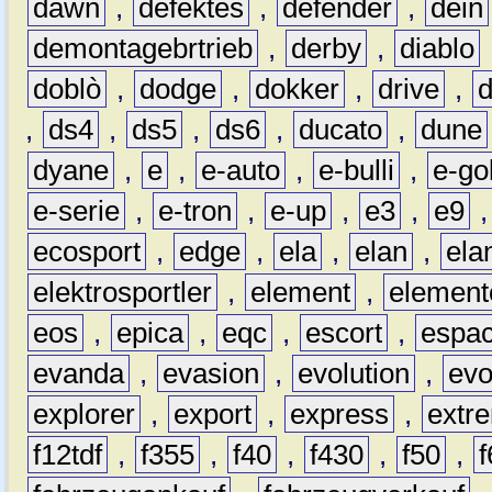
dawn
,
defektes
,
defender
,
dein
demontagebrtrieb
,
derby
,
diablo
doblò
,
dodge
,
dokker
,
drive
,
,
ds4
,
ds5
,
ds6
,
ducato
,
dune
dyane
,
e
,
e-auto
,
e-bulli
,
e-gol
e-serie
,
e-tron
,
e-up
,
e3
,
e9
ecosport
,
edge
,
ela
,
elan
,
ela
elektrosportler
,
element
,
element
eos
,
epica
,
eqc
,
escort
,
espa
evanda
,
evasion
,
evolution
,
ev
explorer
,
export
,
express
,
extr
f12tdf
,
f355
,
f40
,
f430
,
f50
,
f