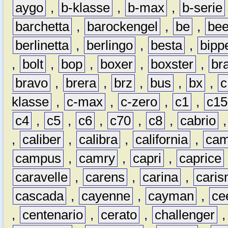
aygo
,
b-klasse
,
b-max
,
b-serie
barchetta
,
barockengel
,
be
,
be
berlinetta
,
berlingo
,
besta
,
bipp
,
bolt
,
bop
,
boxer
,
boxster
,
br
bravo
,
brera
,
brz
,
bus
,
bx
,
c
klasse
,
c-max
,
c-zero
,
c1
,
c15
c4
,
c5
,
c6
,
c70
,
c8
,
cabrio
,
caliber
,
calibra
,
california
,
cam
campus
,
camry
,
capri
,
caprice
caravelle
,
carens
,
carina
,
cari
cascada
,
cayenne
,
cayman
,
ce
,
centenario
,
cerato
,
challenger