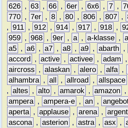
626
,
63
,
66
,
6er
,
6x6
,
7
,
7
770
,
7er
,
8
,
80
,
806
,
807
,
,
911
,
912
,
914
,
917
,
918
,
9
959
,
968
,
9er
,
a
,
a-klasse
,
a5
,
a6
,
a7
,
a8
,
a9
,
abarth
,
accord
,
active
,
activee
,
adam
aircross
,
alaskan
,
alero
,
alfa
,
alhambra
,
all
,
allroad
,
allspace
,
altes
,
alto
,
amarok
,
amazon
ampera
,
ampera-e
,
an
,
angebo
aperta
,
applause
,
arena
,
argen
ascona
,
asterion
,
astra
,
asx
,