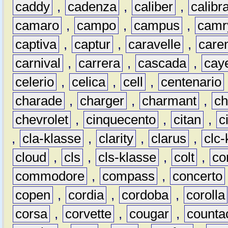
caddy
,
cadenza
,
caliber
,
calibr
camaro
,
campo
,
campus
,
camr
captiva
,
captur
,
caravelle
,
care
carnival
,
carrera
,
cascada
,
cay
celerio
,
celica
,
cell
,
centenario
charade
,
charger
,
charmant
,
ch
chevrolet
,
cinquecento
,
citan
,
c
,
cla-klasse
,
clarity
,
clarus
,
clc-
cloud
,
cls
,
cls-klasse
,
colt
,
c
commodore
,
compass
,
concerto
copen
,
cordia
,
cordoba
,
corolla
corsa
,
corvette
,
cougar
,
counta