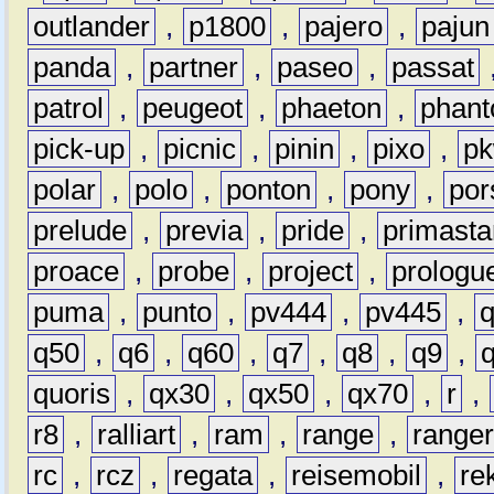
outlander
,
p1800
,
pajero
,
pajun
panda
,
partner
,
paseo
,
passat
patrol
,
peugeot
,
phaeton
,
phan
pick-up
,
picnic
,
pinin
,
pixo
,
p
polar
,
polo
,
ponton
,
pony
,
por
prelude
,
previa
,
pride
,
primasta
proace
,
probe
,
project
,
prologu
puma
,
punto
,
pv444
,
pv445
,
q50
,
q6
,
q60
,
q7
,
q8
,
q9
,
quoris
,
qx30
,
qx50
,
qx70
,
r
,
r8
,
ralliart
,
ram
,
range
,
range
rc
,
rcz
,
regata
,
reisemobil
,
re