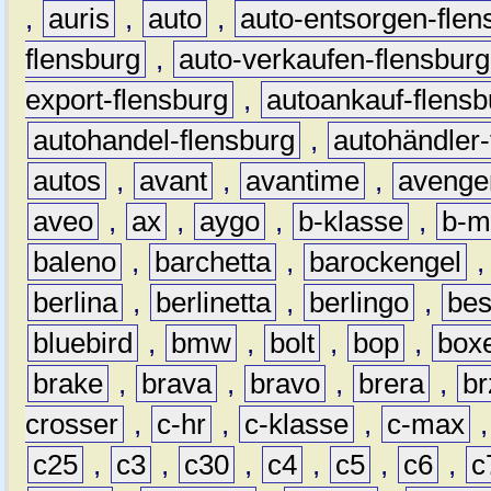
,
auris
,
auto
,
auto-entsorgen-flen
flensburg
,
auto-verkaufen-flensburg
export-flensburg
,
autoankauf-flensb
autohandel-flensburg
,
autohändler-
autos
,
avant
,
avantime
,
avenge
aveo
,
ax
,
aygo
,
b-klasse
,
b-m
baleno
,
barchetta
,
barockengel
berlina
,
berlinetta
,
berlingo
,
bes
bluebird
,
bmw
,
bolt
,
bop
,
box
brake
,
brava
,
bravo
,
brera
,
br
crosser
,
c-hr
,
c-klasse
,
c-max
c25
,
c3
,
c30
,
c4
,
c5
,
c6
,
c