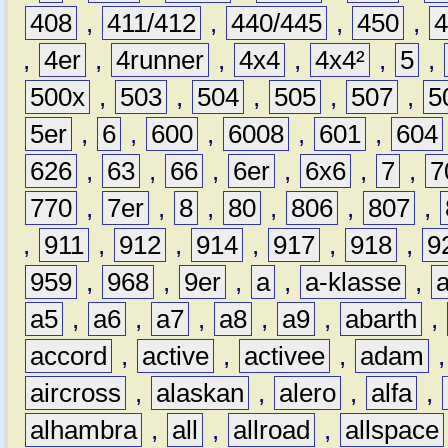
408
,
411/412
,
440/445
,
450
,
,
4er
,
4runner
,
4x4
,
4x4²
,
5
,
500x
,
503
,
504
,
505
,
507
,
5
5er
,
6
,
600
,
6008
,
601
,
604
626
,
63
,
66
,
6er
,
6x6
,
7
,
7
770
,
7er
,
8
,
80
,
806
,
807
,
,
911
,
912
,
914
,
917
,
918
,
9
959
,
968
,
9er
,
a
,
a-klasse
,
a5
,
a6
,
a7
,
a8
,
a9
,
abarth
,
accord
,
active
,
activee
,
adam
aircross
,
alaskan
,
alero
,
alfa
,
alhambra
,
all
,
allroad
,
allspace