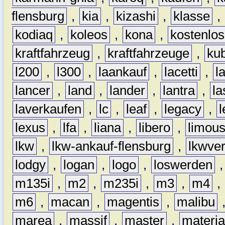
flensburg
,
kia
,
kizashi
,
klasse
,
kodiaq
,
koleos
,
kona
,
kostenlos
kraftfahrzeug
,
kraftfahrzeuge
,
kub
l200
,
l300
,
laankauf
,
lacetti
,
l
lancer
,
land
,
lander
,
lantra
,
la
laverkaufen
,
lc
,
leaf
,
legacy
,
lexus
,
lfa
,
liana
,
libero
,
limous
lkw
,
lkw-ankauf-flensburg
,
lkwver
lodgy
,
logan
,
logo
,
loswerden
m135i
,
m2
,
m235i
,
m3
,
m4
,
m6
,
macan
,
magentis
,
malibu
marea
,
massif
,
master
,
materi