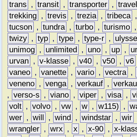
trans
,
transit
,
transporter
,
travel
trekking
,
trevis
,
trezia
,
tribeca
tucson
,
tundra
,
turbo
,
turismo
twizy
,
typ
,
type
,
type-r
,
ulyss
unimog
,
unlimited
,
uno
,
up
,
u
urvan
,
v-klasse
,
v40
,
v50
,
v6
vaneo
,
vanette
,
vario
,
vectra
,
veneno
,
venga
,
verkauf
,
verkau
,
verso-s
,
viano
,
viper
,
visa
,
v
volt
,
volvo
,
vw
,
w
,
w115)
,
w
wer
,
will
,
wind
,
windstar
,
wir
wrangler
,
wrx
,
x
,
x-90
,
x-klas