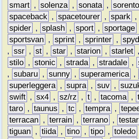
smart
,
solenza
,
sonata
,
sorent
spaceback
,
spacetourer
,
spark
spider
,
splash
,
sport
,
sportage
sportsvan
,
sprint
,
sprinter
,
spyd
,
ssr
,
st
,
star
,
starion
,
starlet
stilo
,
stonic
,
strada
,
stradale
,
,
subaru
,
sunny
,
superamerica
,
superleggera
,
supra
,
suv
,
suzu
swift
,
sx4
,
sz/rz
,
t
,
tacoma
,
taro
,
taunus
,
tc
,
tempra
,
tepe
terracan
,
terrain
,
terrano
,
testa
tiguan
,
tiida
,
tino
,
tipo
,
toledo