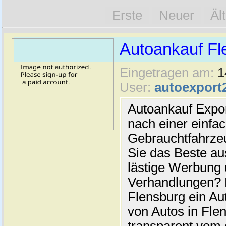
Erste
Neuer
Äl
Autoankauf Fl
Eingetragen am:
1
User:
autoexport
Autoankauf Expo
nach einer einfac
Gebrauchtfahrze
Sie das Beste au
lästige Werbung
Verhandlungen? 
Flensburg ein Au
von Autos in Flen