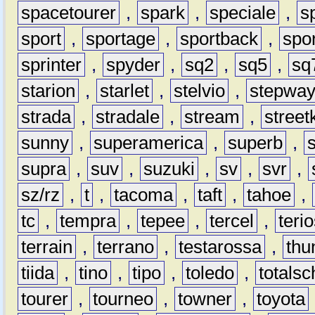
spacetourer
,
spark
,
speciale
,
s
sport
,
sportage
,
sportback
,
spo
sprinter
,
spyder
,
sq2
,
sq5
,
sq
starion
,
starlet
,
stelvio
,
stepwa
strada
,
stradale
,
stream
,
street
sunny
,
superamerica
,
superb
,
supra
,
suv
,
suzuki
,
sv
,
svr
,
sz/rz
,
t
,
tacoma
,
taft
,
tahoe
,
tc
,
tempra
,
tepee
,
tercel
,
teri
terrain
,
terrano
,
testarossa
,
thu
tiida
,
tino
,
tipo
,
toledo
,
totals
tourer
,
tourneo
,
towner
,
toyota