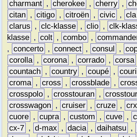
charmant
,
cherokee
,
cherry
,
ch
citan
,
citigo
,
citroën
,
civic
,
cla
clarus
,
clc-klasse
,
clio
,
clk-kla
klasse
,
colt
,
combo
,
commande
,
concerto
,
connect
,
consul
,
co
corolla
,
corona
,
corrado
,
corsa
countach
,
country
,
coupé
,
couri
croma
,
cross
,
crossblade
,
cros
crosspolo
,
crosstouran
,
crosstou
crosswagon
,
cruiser
,
cruze
,
cr
cuore
,
cupra
,
custom
,
cuve
,
cx-7
,
d-max
,
dacia
,
daihatsu
,