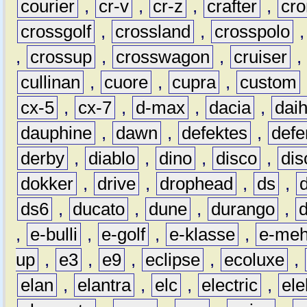
courier
,
cr-v
,
cr-z
,
crafter
,
cr
crossgolf
,
crossland
,
crosspolo
,
crossup
,
crosswagon
,
cruiser
,
cullinan
,
cuore
,
cupra
,
custom
cx-5
,
cx-7
,
d-max
,
dacia
,
dai
dauphine
,
dawn
,
defektes
,
defe
derby
,
diablo
,
dino
,
disco
,
dis
dokker
,
drive
,
drophead
,
ds
,
ds6
,
ducato
,
dune
,
durango
,
,
e-bulli
,
e-golf
,
e-klasse
,
e-meh
up
,
e3
,
e9
,
eclipse
,
ecoluxe
,
elan
,
elantra
,
elc
,
electric
,
ele