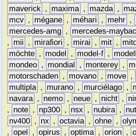
maverick
,
maxima
,
mazda
,
ma
mcv
,
mégane
,
méhari
,
mehr
,
mercedes-amg
,
mercedes-mayba
,
mii
,
mirafiori
,
mirai
,
mit
,
mit
möchte
,
model
,
model-f
,
model
mondeo
,
mondial
,
monterey
,
m
motorschaden
,
movano
,
move
,
multipla
,
murano
,
murciélago
,
navara
,
nemo
,
neue
,
nicht
,
ni
,
note
,
np300
,
nsx
,
nubira
,
nu
nv400
,
nx
,
octavia
,
ohne
,
oly
,
opel
,
opirus
,
optima
,
orion
,