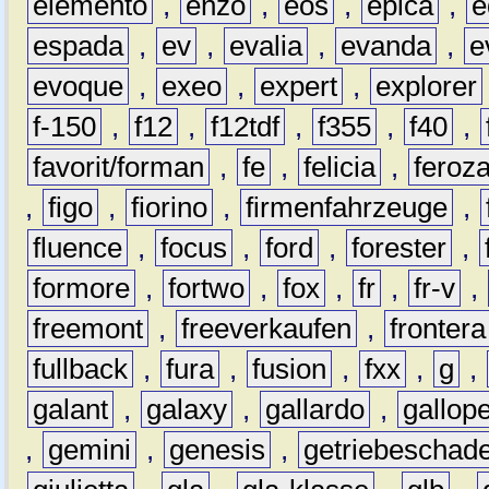
elemento
,
enzo
,
eos
,
epica
,
e
espada
,
ev
,
evalia
,
evanda
,
e
evoque
,
exeo
,
expert
,
explorer
f-150
,
f12
,
f12tdf
,
f355
,
f40
,
favorit/forman
,
fe
,
felicia
,
feroz
,
figo
,
fiorino
,
firmenfahrzeuge
,
fluence
,
focus
,
ford
,
forester
,
formore
,
fortwo
,
fox
,
fr
,
fr-v
,
freemont
,
freeverkaufen
,
frontera
fullback
,
fura
,
fusion
,
fxx
,
g
,
galant
,
galaxy
,
gallardo
,
gallop
,
gemini
,
genesis
,
getriebeschad