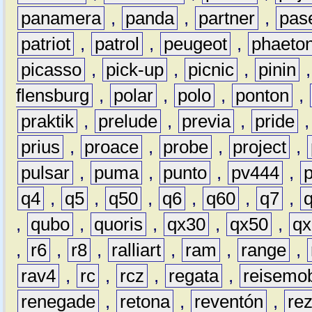
panamera
,
panda
,
partner
,
pas
patriot
,
patrol
,
peugeot
,
phaeto
picasso
,
pick-up
,
picnic
,
pinin
flensburg
,
polar
,
polo
,
ponton
,
praktik
,
prelude
,
previa
,
pride
prius
,
proace
,
probe
,
project
,
pulsar
,
puma
,
punto
,
pv444
,
q4
,
q5
,
q50
,
q6
,
q60
,
q7
,
,
qubo
,
quoris
,
qx30
,
qx50
,
qx
,
r6
,
r8
,
ralliart
,
ram
,
range
,
rav4
,
rc
,
rcz
,
regata
,
reisemob
renegade
,
retona
,
reventón
,
re