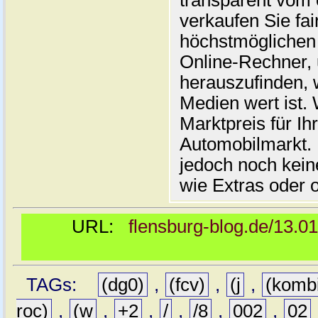
transparent vom 
verkaufen Sie fai
höchstmöglichen 
Online-Rechner,
herauszufinden, w
Medien wert ist. 
Marktpreis für I
Automobilmarkt. 
jedoch noch kein
wie Extras oder 
URL:
flensburg-blog.de/13.0
TAGs:
(dg0)
,
(fcv)
,
(j
,
(komb
roc)
,
(w
,
+2
,
/
,
/8
,
002
,
02