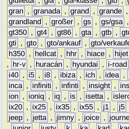
giulietta
,
gla
,
gla-klasse
,
glb
,
gran
,
granada
,
grand
,
grande
grandland
,
großer
,
gs
,
gs/gsa
gt350
,
gt4
,
gt86
,
gta
,
gtb
,
gt
gti
,
gto
,
gto/ankauf
,
gto/verkauf
h350
,
hellcat
,
hhr
,
hiace
,
hijet
,
hr-v
,
huracán
,
hyundai
,
i-road
i40
,
i5
,
i8
,
ibiza
,
ich
,
idea
,
inca
,
infiniti
,
infinti
,
insight
,
in
ion
,
ioniq
,
iq
,
is
,
isetta
,
isler
ix20
,
ix25
,
ix35
,
ix55
,
j1
,
j5
jeep
,
jetta
,
jimny
,
joice
,
journ
,
junior
,
justy
,
k
,
ka
,
kad
,
ka