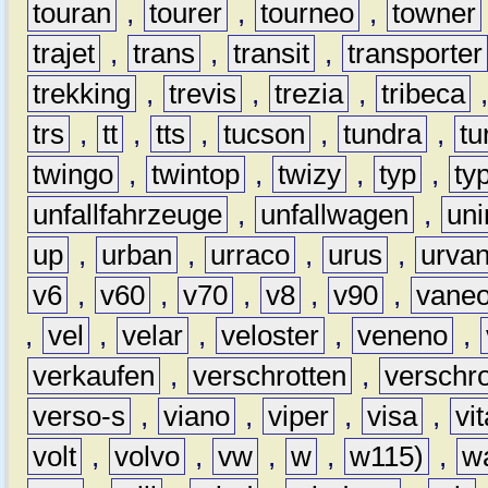
touran
,
tourer
,
tourneo
,
towner
trajet
,
trans
,
transit
,
transporter
trekking
,
trevis
,
trezia
,
tribeca
trs
,
tt
,
tts
,
tucson
,
tundra
,
tu
twingo
,
twintop
,
twizy
,
typ
,
ty
unfallfahrzeuge
,
unfallwagen
,
un
up
,
urban
,
urraco
,
urus
,
urva
v6
,
v60
,
v70
,
v8
,
v90
,
vane
,
vel
,
velar
,
veloster
,
veneno
,
verkaufen
,
verschrotten
,
verschro
verso-s
,
viano
,
viper
,
visa
,
vi
volt
,
volvo
,
vw
,
w
,
w115)
,
w