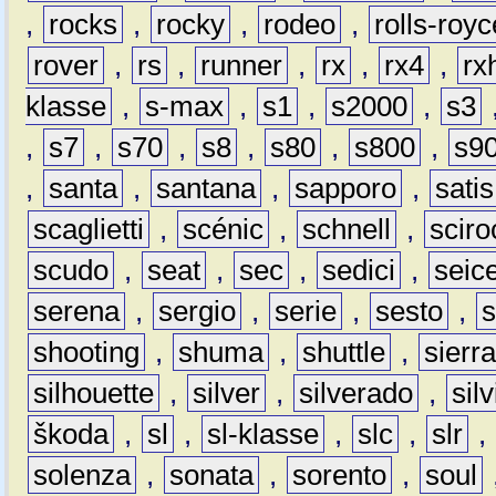
,
rocks
,
rocky
,
rodeo
,
rolls-royc
rover
,
rs
,
runner
,
rx
,
rx4
,
rx
klasse
,
s-max
,
s1
,
s2000
,
s3
,
s7
,
s70
,
s8
,
s80
,
s800
,
s9
,
santa
,
santana
,
sapporo
,
satis
scaglietti
,
scénic
,
schnell
,
sciro
scudo
,
seat
,
sec
,
sedici
,
seic
serena
,
sergio
,
serie
,
sesto
,
shooting
,
shuma
,
shuttle
,
sierr
silhouette
,
silver
,
silverado
,
silv
škoda
,
sl
,
sl-klasse
,
slc
,
slr
,
solenza
,
sonata
,
sorento
,
soul