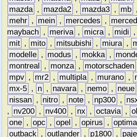
mazda
,
mazda2
,
mazda3
,
mb
mehr
,
mein
,
mercedes
,
merce
maybach
,
meriva
,
micra
,
midi
mit
,
mito
,
mitsubishi
,
miura
,
modelle
,
modus
,
mokka
,
mond
montreal
,
monza
,
motorschaden
mpv
,
mr2
,
multipla
,
murano
,
mx-5
,
n
,
navara
,
nemo
,
neue
nissan
,
nitro
,
note
,
np300
,
ns
,
nv200
,
nv400
,
nx
,
octavia
,
o
one
,
opc
,
opel
,
opirus
,
optim
outback
,
outlander
,
p1800
,
paje