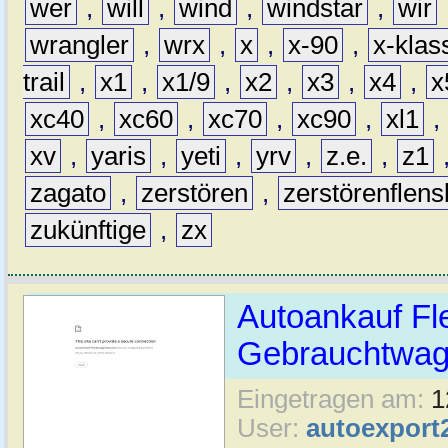
wer
,
will
,
wind
,
windstar
,
wir
wrangler
,
wrx
,
x
,
x-90
,
x-klas
trail
,
x1
,
x1/9
,
x2
,
x3
,
x4
,
x
xc40
,
xc60
,
xc70
,
xc90
,
xl1
,
xv
,
yaris
,
yeti
,
yrv
,
z.e.
,
z1
zagato
,
zerstören
,
zerstörenflen
zukünftige
,
zx
Autoankauf Fl
Gebrauchtwage
Eingetragen am:
1
User:
autoexport