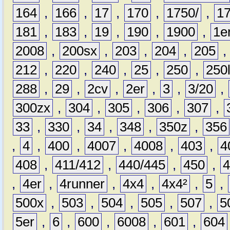
164
,
166
,
17
,
170
,
1750/
,
1
181
,
183
,
19
,
190
,
1900
,
1e
2008
,
200sx
,
203
,
204
,
205
212
,
220
,
240
,
25
,
250
,
250
288
,
29
,
2cv
,
2er
,
3
,
3/20
,
300zx
,
304
,
305
,
306
,
307
,
33
,
330
,
34
,
348
,
350z
,
356
,
4
,
400
,
4007
,
4008
,
403
,
4
408
,
411/412
,
440/445
,
450
,
,
4er
,
4runner
,
4x4
,
4x4²
,
5
,
500x
,
503
,
504
,
505
,
507
,
5
5er
,
6
,
600
,
6008
,
601
,
604