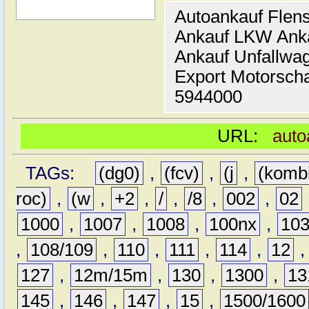
Autoankauf Flen
Ankauf LKW Ank
Ankauf Unfallwa
Export Motorsch
5944000
URL:
auto
TAGs:
(dg0)
,
(fcv)
,
(j
,
(komb
roc)
,
(w
,
+2
,
/
,
/8
,
002
,
02
1000
,
1007
,
1008
,
100nx
,
10
,
108/109
,
110
,
111
,
114
,
12
127
,
12m/15m
,
130
,
1300
,
13
145
,
146
,
147
,
15
,
1500/1600