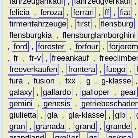
fahrzeugankauf
,
fahrzeugverkauf
felicia
,
feroza
,
ferrari
,
ff
,
fiat
firmenfahrzeuge
,
first
,
flensburg
flensburgkia
,
flensburglamborghini
,
ford
,
forester
,
forfour
,
forjere
,
fr
,
fr-v
,
freeankauf
,
freeclimbe
freeverkaufen
,
frontera
,
fuego
,
fura
,
fusion
,
fxx
,
g
,
g-klasse
galaxy
,
gallardo
,
galloper
,
gear
gemini
,
genesis
,
getriebeschade
giulietta
,
gla
,
gla-klasse
,
glb
,
gran
,
granada
,
grand
,
grande
grandland
,
großer
,
gs
,
gs/gsa