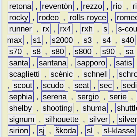
retona
,
reventón
,
rezzo
,
rio
,
r
rocky
,
rodeo
,
rolls-royce
,
rome
runner
,
rx
,
rx4
,
rxh
,
s
,
s-co
max
,
s1
,
s2000
,
s3
,
s4
,
s40
s70
,
s8
,
s80
,
s800
,
s90
,
sa
santa
,
santana
,
sapporo
,
satis
scaglietti
,
scénic
,
schnell
,
schro
,
scout
,
scudo
,
seat
,
sec
,
sedi
sephia
,
serena
,
sergio
,
serie
,
shelby
,
shooting
,
shuma
,
shuttl
signum
,
silhouette
,
silver
,
silve
sirion
,
sj
,
škoda
,
sl
,
sl-klasse