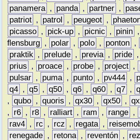
panamera
,
panda
,
partner
,
pas
patriot
,
patrol
,
peugeot
,
phaeto
picasso
,
pick-up
,
picnic
,
pinin
flensburg
,
polar
,
polo
,
ponton
,
praktik
,
prelude
,
previa
,
pride
prius
,
proace
,
probe
,
project
,
pulsar
,
puma
,
punto
,
pv444
,
q4
,
q5
,
q50
,
q6
,
q60
,
q7
,
,
qubo
,
quoris
,
qx30
,
qx50
,
qx
,
r6
,
r8
,
ralliart
,
ram
,
range
,
rav4
,
rc
,
rcz
,
regata
,
reisemob
renegade
,
retona
,
reventón
,
re