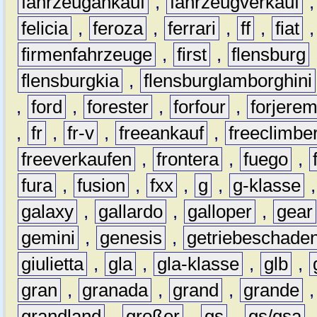
fahrzeugankauf
,
fahrzeugverkauf
felicia
,
feroza
,
ferrari
,
ff
,
fiat
firmenfahrzeuge
,
first
,
flensburg
flensburgkia
,
flensburglamborghini
,
ford
,
forester
,
forfour
,
forjere
,
fr
,
fr-v
,
freeankauf
,
freeclimbe
freeverkaufen
,
frontera
,
fuego
,
fura
,
fusion
,
fxx
,
g
,
g-klasse
galaxy
,
gallardo
,
galloper
,
gear
gemini
,
genesis
,
getriebeschade
giulietta
,
gla
,
gla-klasse
,
glb
,
gran
,
granada
,
grand
,
grande
grandland
,
großer
,
gs
,
gs/gsa