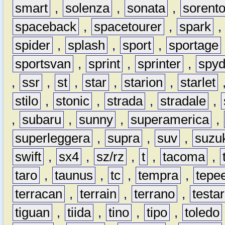
smart
,
solenza
,
sonata
,
sorent
spaceback
,
spacetourer
,
spark
spider
,
splash
,
sport
,
sportage
sportsvan
,
sprint
,
sprinter
,
spyd
,
ssr
,
st
,
star
,
starion
,
starlet
stilo
,
stonic
,
strada
,
stradale
,
,
subaru
,
sunny
,
superamerica
,
superleggera
,
supra
,
suv
,
suzu
swift
,
sx4
,
sz/rz
,
t
,
tacoma
,
taro
,
taunus
,
tc
,
tempra
,
tepe
terracan
,
terrain
,
terrano
,
testa
tiguan
,
tiida
,
tino
,
tipo
,
toledo