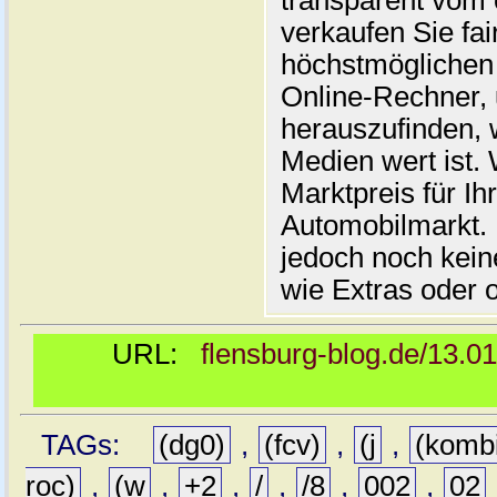
transparent vom 
verkaufen Sie fai
höchstmöglichen 
Online-Rechner,
herauszufinden, w
Medien wert ist. 
Marktpreis für I
Automobilmarkt. 
jedoch noch kein
wie Extras oder 
URL:
flensburg-blog.de/13.0
TAGs:
(dg0)
,
(fcv)
,
(j
,
(komb
roc)
,
(w
,
+2
,
/
,
/8
,
002
,
02