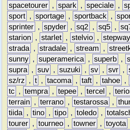
spacetourer
,
spark
,
speciale
,
s
sport
,
sportage
,
sportback
,
spo
sprinter
,
spyder
,
sq2
,
sq5
,
sq
starion
,
starlet
,
stelvio
,
stepwa
strada
,
stradale
,
stream
,
street
sunny
,
superamerica
,
superb
,
supra
,
suv
,
suzuki
,
sv
,
svr
,
sz/rz
,
t
,
tacoma
,
taft
,
tahoe
,
tc
,
tempra
,
tepee
,
tercel
,
teri
terrain
,
terrano
,
testarossa
,
thu
tiida
,
tino
,
tipo
,
toledo
,
totals
tourer
,
tourneo
,
towner
,
toyota