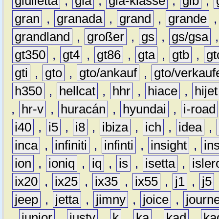
giulietta
,
gla
,
gla-klasse
,
glb
,
gran
,
granada
,
grand
,
grande
grandland
,
großer
,
gs
,
gs/gsa
gt350
,
gt4
,
gt86
,
gta
,
gtb
,
gt
gti
,
gto
,
gto/ankauf
,
gto/verkauf
h350
,
hellcat
,
hhr
,
hiace
,
hijet
,
hr-v
,
huracán
,
hyundai
,
i-road
i40
,
i5
,
i8
,
ibiza
,
ich
,
idea
,
inca
,
infiniti
,
infinti
,
insight
,
in
ion
,
ioniq
,
iq
,
is
,
isetta
,
isler
ix20
,
ix25
,
ix35
,
ix55
,
j1
,
j5
jeep
,
jetta
,
jimny
,
joice
,
journ
,
junior
,
justy
,
k
,
ka
,
kad
,
ka