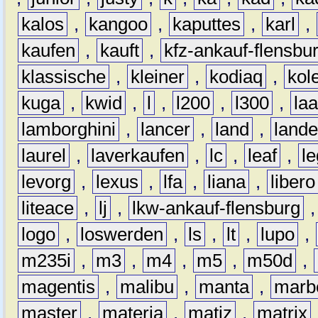
kalos
,
kangoo
,
kaputtes
,
karl
,
kaufen
,
kauft
,
kfz-ankauf-flensbu
klassische
,
kleiner
,
kodiaq
,
kol
kuga
,
kwid
,
l
,
l200
,
l300
,
la
lamborghini
,
lancer
,
land
,
lande
laurel
,
laverkaufen
,
lc
,
leaf
,
l
levorg
,
lexus
,
lfa
,
liana
,
libero
liteace
,
lj
,
lkw-ankauf-flensburg
logo
,
loswerden
,
ls
,
lt
,
lupo
,
m235i
,
m3
,
m4
,
m5
,
m50d
,
magentis
,
malibu
,
manta
,
marb
master
,
materia
,
matiz
,
matrix