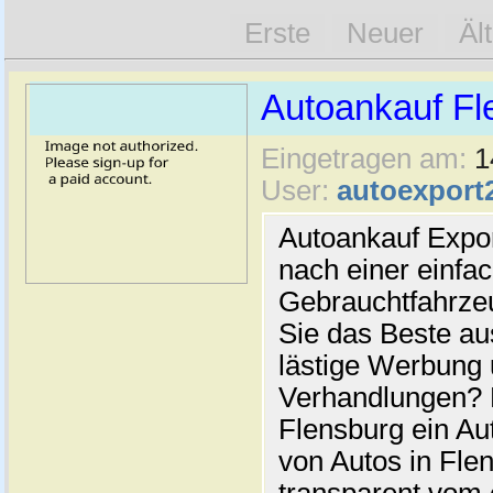
Erste
Neuer
Äl
Autoankauf Fl
Eingetragen am:
1
User:
autoexport
Autoankauf Expo
nach einer einfac
Gebrauchtfahrze
Sie das Beste au
lästige Werbung
Verhandlungen? 
Flensburg ein Au
von Autos in Flen