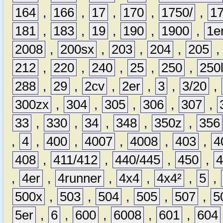
164
,
166
,
17
,
170
,
1750/
,
1
181
,
183
,
19
,
190
,
1900
,
1e
2008
,
200sx
,
203
,
204
,
205
212
,
220
,
240
,
25
,
250
,
250
288
,
29
,
2cv
,
2er
,
3
,
3/20
,
300zx
,
304
,
305
,
306
,
307
,
33
,
330
,
34
,
348
,
350z
,
356
,
4
,
400
,
4007
,
4008
,
403
,
4
408
,
411/412
,
440/445
,
450
,
,
4er
,
4runner
,
4x4
,
4x4²
,
5
,
500x
,
503
,
504
,
505
,
507
,
5
5er
,
6
,
600
,
6008
,
601
,
604