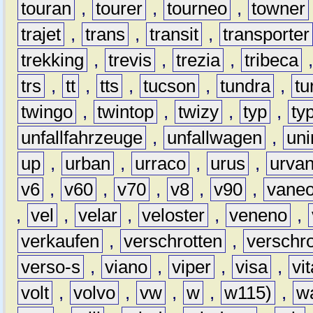
touran
,
tourer
,
tourneo
,
towner
trajet
,
trans
,
transit
,
transporter
trekking
,
trevis
,
trezia
,
tribeca
trs
,
tt
,
tts
,
tucson
,
tundra
,
tu
twingo
,
twintop
,
twizy
,
typ
,
ty
unfallfahrzeuge
,
unfallwagen
,
un
up
,
urban
,
urraco
,
urus
,
urva
v6
,
v60
,
v70
,
v8
,
v90
,
vane
,
vel
,
velar
,
veloster
,
veneno
,
verkaufen
,
verschrotten
,
verschro
verso-s
,
viano
,
viper
,
visa
,
vi
volt
,
volvo
,
vw
,
w
,
w115)
,
w