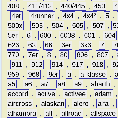
408
,
411/412
,
440/445
,
450
,
,
4er
,
4runner
,
4x4
,
4x4²
,
5
,
500x
,
503
,
504
,
505
,
507
,
5
5er
,
6
,
600
,
6008
,
601
,
604
626
,
63
,
66
,
6er
,
6x6
,
7
,
7
770
,
7er
,
8
,
80
,
806
,
807
,
,
911
,
912
,
914
,
917
,
918
,
9
959
,
968
,
9er
,
a
,
a-klasse
,
a5
,
a6
,
a7
,
a8
,
a9
,
abarth
,
accord
,
active
,
activee
,
adam
aircross
,
alaskan
,
alero
,
alfa
,
alhambra
,
all
,
allroad
,
allspace