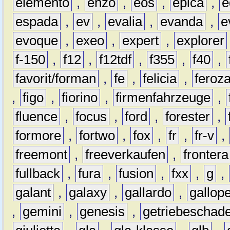
elemento
,
enzo
,
eos
,
epica
,
e
espada
,
ev
,
evalia
,
evanda
,
e
evoque
,
exeo
,
expert
,
explorer
f-150
,
f12
,
f12tdf
,
f355
,
f40
,
favorit/forman
,
fe
,
felicia
,
feroz
,
figo
,
fiorino
,
firmenfahrzeuge
,
fluence
,
focus
,
ford
,
forester
,
formore
,
fortwo
,
fox
,
fr
,
fr-v
,
freemont
,
freeverkaufen
,
frontera
fullback
,
fura
,
fusion
,
fxx
,
g
,
galant
,
galaxy
,
gallardo
,
gallop
,
gemini
,
genesis
,
getriebeschad