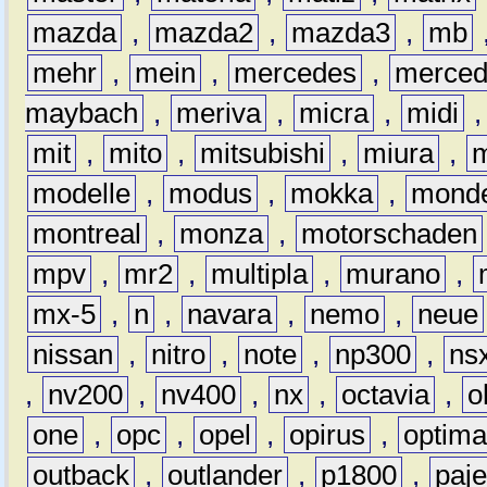
mazda
,
mazda2
,
mazda3
,
mb
mehr
,
mein
,
mercedes
,
merce
maybach
,
meriva
,
micra
,
midi
mit
,
mito
,
mitsubishi
,
miura
,
modelle
,
modus
,
mokka
,
mond
montreal
,
monza
,
motorschaden
mpv
,
mr2
,
multipla
,
murano
,
mx-5
,
n
,
navara
,
nemo
,
neue
nissan
,
nitro
,
note
,
np300
,
ns
,
nv200
,
nv400
,
nx
,
octavia
,
o
one
,
opc
,
opel
,
opirus
,
optim
outback
,
outlander
,
p1800
,
paje