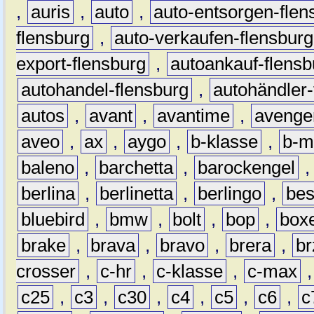
,
auris
,
auto
,
auto-entsorgen-flen
flensburg
,
auto-verkaufen-flensburg
export-flensburg
,
autoankauf-flensb
autohandel-flensburg
,
autohändler-
autos
,
avant
,
avantime
,
avenge
aveo
,
ax
,
aygo
,
b-klasse
,
b-m
baleno
,
barchetta
,
barockengel
berlina
,
berlinetta
,
berlingo
,
bes
bluebird
,
bmw
,
bolt
,
bop
,
box
brake
,
brava
,
bravo
,
brera
,
br
crosser
,
c-hr
,
c-klasse
,
c-max
c25
,
c3
,
c30
,
c4
,
c5
,
c6
,
c