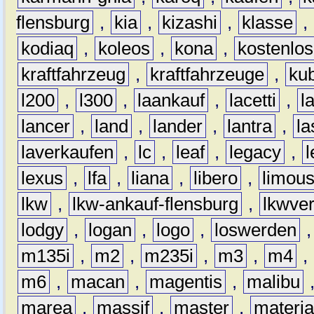
flensburg
,
kia
,
kizashi
,
klasse
,
kodiaq
,
koleos
,
kona
,
kostenlos
kraftfahrzeug
,
kraftfahrzeuge
,
kub
l200
,
l300
,
laankauf
,
lacetti
,
l
lancer
,
land
,
lander
,
lantra
,
la
laverkaufen
,
lc
,
leaf
,
legacy
,
lexus
,
lfa
,
liana
,
libero
,
limous
lkw
,
lkw-ankauf-flensburg
,
lkwver
lodgy
,
logan
,
logo
,
loswerden
m135i
,
m2
,
m235i
,
m3
,
m4
,
m6
,
macan
,
magentis
,
malibu
marea
,
massif
,
master
,
materi