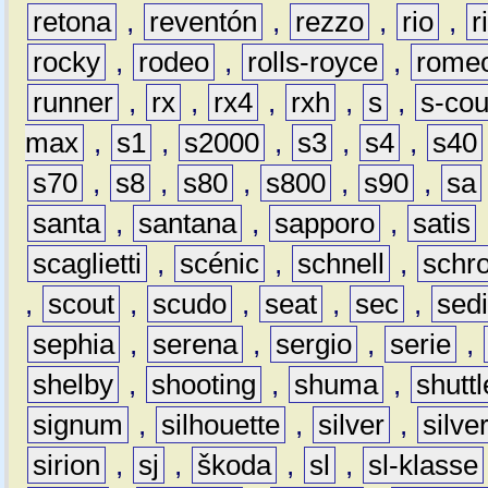
retona
,
reventón
,
rezzo
,
rio
,
r
rocky
,
rodeo
,
rolls-royce
,
rome
runner
,
rx
,
rx4
,
rxh
,
s
,
s-co
max
,
s1
,
s2000
,
s3
,
s4
,
s40
s70
,
s8
,
s80
,
s800
,
s90
,
sa
santa
,
santana
,
sapporo
,
satis
scaglietti
,
scénic
,
schnell
,
schro
,
scout
,
scudo
,
seat
,
sec
,
sedi
sephia
,
serena
,
sergio
,
serie
,
shelby
,
shooting
,
shuma
,
shuttl
signum
,
silhouette
,
silver
,
silve
sirion
,
sj
,
škoda
,
sl
,
sl-klasse