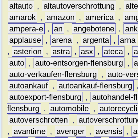
altauto
,
altautoverschrottung
,
alt
amarok
,
amazon
,
america
,
am
ampera-e
,
an
,
angebotene
,
ank
applause
,
arena
,
argenta
,
arna
,
asterion
,
astra
,
asx
,
ateca
,
a
auto
,
auto-entsorgen-flensburg
,
a
auto-verkaufen-flensburg
,
auto-ver
autoankauf
,
autoankauf-flensburg
autoexport-flensburg
,
autohandel-f
flensburg
,
automobile
,
autorecycl
autoverschrotten
,
autoverschrottun
,
avantime
,
avenger
,
avensis
,
a