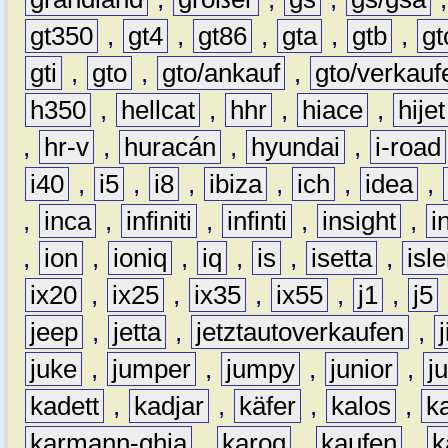
gt350
,
gt4
,
gt86
,
gta
,
gtb
,
gt
gti
,
gto
,
gto/ankauf
,
gto/verkauf
h350
,
hellcat
,
hhr
,
hiace
,
hijet
,
hr-v
,
huracán
,
hyundai
,
i-road
i40
,
i5
,
i8
,
ibiza
,
ich
,
idea
,
,
inca
,
infiniti
,
infinti
,
insight
,
i
,
ion
,
ioniq
,
iq
,
is
,
isetta
,
isl
ix20
,
ix25
,
ix35
,
ix55
,
j1
,
j5
jeep
,
jetta
,
jetztautoverkaufen
,
juke
,
jumper
,
jumpy
,
junior
,
j
kadett
,
kadjar
,
käfer
,
kalos
,
k
karmann-ghia
,
karoq
,
kaufen
,
k