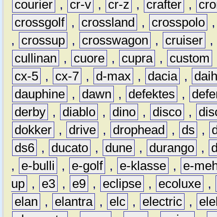
courier
,
cr-v
,
cr-z
,
crafter
,
cr
crossgolf
,
crossland
,
crosspolo
,
crossup
,
crosswagon
,
cruiser
,
cullinan
,
cuore
,
cupra
,
custom
cx-5
,
cx-7
,
d-max
,
dacia
,
dai
dauphine
,
dawn
,
defektes
,
defe
derby
,
diablo
,
dino
,
disco
,
dis
dokker
,
drive
,
drophead
,
ds
,
ds6
,
ducato
,
dune
,
durango
,
,
e-bulli
,
e-golf
,
e-klasse
,
e-meh
up
,
e3
,
e9
,
eclipse
,
ecoluxe
,
elan
,
elantra
,
elc
,
electric
,
ele