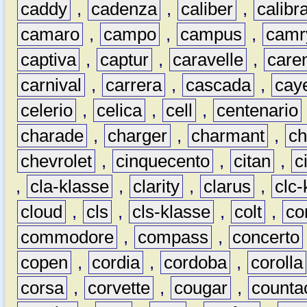
caddy
,
cadenza
,
caliber
,
calibr
camaro
,
campo
,
campus
,
camr
captiva
,
captur
,
caravelle
,
care
carnival
,
carrera
,
cascada
,
cay
celerio
,
celica
,
cell
,
centenario
charade
,
charger
,
charmant
,
ch
chevrolet
,
cinquecento
,
citan
,
c
,
cla-klasse
,
clarity
,
clarus
,
clc-
cloud
,
cls
,
cls-klasse
,
colt
,
c
commodore
,
compass
,
concerto
copen
,
cordia
,
cordoba
,
corolla
corsa
,
corvette
,
cougar
,
counta