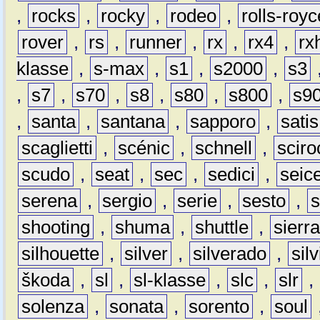
,
rocks
,
rocky
,
rodeo
,
rolls-royc
rover
,
rs
,
runner
,
rx
,
rx4
,
rx
klasse
,
s-max
,
s1
,
s2000
,
s3
,
s7
,
s70
,
s8
,
s80
,
s800
,
s9
,
santa
,
santana
,
sapporo
,
satis
scaglietti
,
scénic
,
schnell
,
sciro
scudo
,
seat
,
sec
,
sedici
,
seic
serena
,
sergio
,
serie
,
sesto
,
shooting
,
shuma
,
shuttle
,
sierr
silhouette
,
silver
,
silverado
,
silv
škoda
,
sl
,
sl-klasse
,
slc
,
slr
,
solenza
,
sonata
,
sorento
,
soul