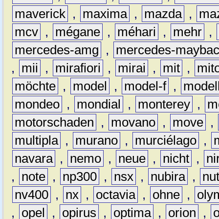
maverick
,
maxima
,
mazda
,
ma
mcv
,
mégane
,
méhari
,
mehr
,
mercedes-amg
,
mercedes-mayba
,
mii
,
mirafiori
,
mirai
,
mit
,
mit
möchte
,
model
,
model-f
,
model
mondeo
,
mondial
,
monterey
,
m
motorschaden
,
movano
,
move
,
multipla
,
murano
,
murciélago
,
navara
,
nemo
,
neue
,
nicht
,
ni
,
note
,
np300
,
nsx
,
nubira
,
nu
nv400
,
nx
,
octavia
,
ohne
,
oly
,
opel
,
opirus
,
optima
,
orion
,