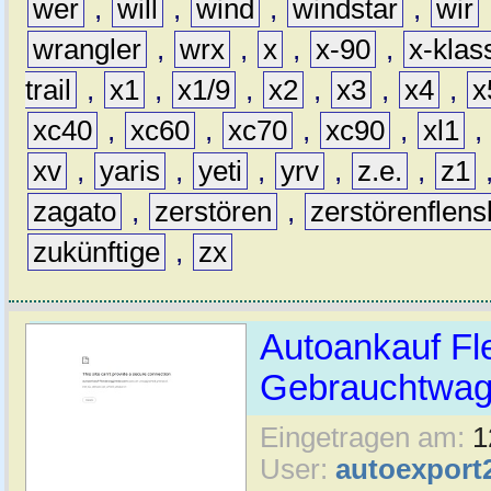
wer
,
will
,
wind
,
windstar
,
wir
wrangler
,
wrx
,
x
,
x-90
,
x-klas
trail
,
x1
,
x1/9
,
x2
,
x3
,
x4
,
x
xc40
,
xc60
,
xc70
,
xc90
,
xl1
,
xv
,
yaris
,
yeti
,
yrv
,
z.e.
,
z1
zagato
,
zerstören
,
zerstörenflen
zukünftige
,
zx
Autoankauf Fl
Gebrauchtwage
Eingetragen am:
1
User:
autoexport