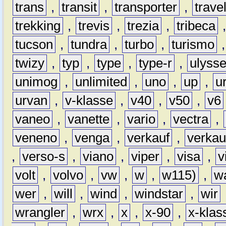
trans
,
transit
,
transporter
,
travel
trekking
,
trevis
,
trezia
,
tribeca
tucson
,
tundra
,
turbo
,
turismo
twizy
,
typ
,
type
,
type-r
,
ulyss
unimog
,
unlimited
,
uno
,
up
,
u
urvan
,
v-klasse
,
v40
,
v50
,
v6
vaneo
,
vanette
,
vario
,
vectra
,
veneno
,
venga
,
verkauf
,
verkau
,
verso-s
,
viano
,
viper
,
visa
,
v
volt
,
volvo
,
vw
,
w
,
w115)
,
w
wer
,
will
,
wind
,
windstar
,
wir
wrangler
,
wrx
,
x
,
x-90
,
x-klas