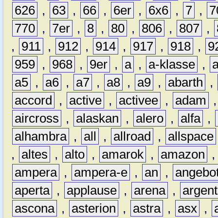
626
,
63
,
66
,
6er
,
6x6
,
7
,
7
770
,
7er
,
8
,
80
,
806
,
807
,
,
911
,
912
,
914
,
917
,
918
,
9
959
,
968
,
9er
,
a
,
a-klasse
,
a5
,
a6
,
a7
,
a8
,
a9
,
abarth
,
accord
,
active
,
activee
,
adam
aircross
,
alaskan
,
alero
,
alfa
,
alhambra
,
all
,
allroad
,
allspace
,
altes
,
alto
,
amarok
,
amazon
ampera
,
ampera-e
,
an
,
angebo
aperta
,
applause
,
arena
,
argen
ascona
,
asterion
,
astra
,
asx
,