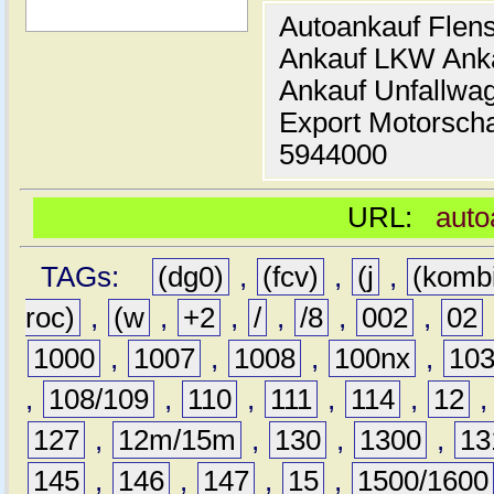
Autoankauf Flen
Ankauf LKW Ank
Ankauf Unfallwa
Export Motorsch
5944000
URL:
auto
TAGs:
(dg0)
,
(fcv)
,
(j
,
(komb
roc)
,
(w
,
+2
,
/
,
/8
,
002
,
02
1000
,
1007
,
1008
,
100nx
,
10
,
108/109
,
110
,
111
,
114
,
12
127
,
12m/15m
,
130
,
1300
,
13
145
,
146
,
147
,
15
,
1500/1600