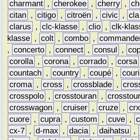
charmant
,
cherokee
,
cherry
,
ch
citan
,
citigo
,
citroën
,
civic
,
cla
clarus
,
clc-klasse
,
clio
,
clk-kla
klasse
,
colt
,
combo
,
commande
,
concerto
,
connect
,
consul
,
co
corolla
,
corona
,
corrado
,
corsa
countach
,
country
,
coupé
,
couri
croma
,
cross
,
crossblade
,
cros
crosspolo
,
crosstouran
,
crosstou
crosswagon
,
cruiser
,
cruze
,
cr
cuore
,
cupra
,
custom
,
cuve
,
cx-7
,
d-max
,
dacia
,
daihatsu
,