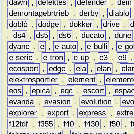
dawn
,
defektes
,
defender
,
dein
demontagebrtrieb
,
derby
,
diablo
doblò
,
dodge
,
dokker
,
drive
,
,
ds4
,
ds5
,
ds6
,
ducato
,
dune
dyane
,
e
,
e-auto
,
e-bulli
,
e-gol
e-serie
,
e-tron
,
e-up
,
e3
,
e9
ecosport
,
edge
,
ela
,
elan
,
ela
elektrosportler
,
element
,
element
eos
,
epica
,
eqc
,
escort
,
espa
evanda
,
evasion
,
evolution
,
ev
explorer
,
export
,
express
,
extr
f12tdf
,
f355
,
f40
,
f430
,
f50
,
f