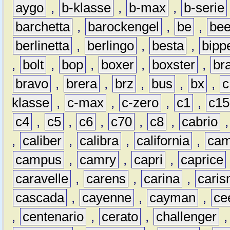
aygo
,
b-klasse
,
b-max
,
b-serie
barchetta
,
barockengel
,
be
,
be
berlinetta
,
berlingo
,
besta
,
bipp
,
bolt
,
bop
,
boxer
,
boxster
,
br
bravo
,
brera
,
brz
,
bus
,
bx
,
c
klasse
,
c-max
,
c-zero
,
c1
,
c15
c4
,
c5
,
c6
,
c70
,
c8
,
cabrio
,
caliber
,
calibra
,
california
,
cam
campus
,
camry
,
capri
,
caprice
caravelle
,
carens
,
carina
,
cari
cascada
,
cayenne
,
cayman
,
ce
,
centenario
,
cerato
,
challenger