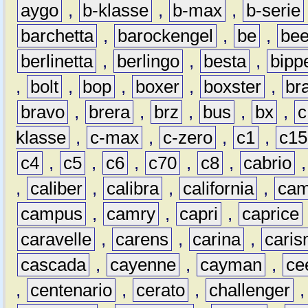
aygo
,
b-klasse
,
b-max
,
b-serie
barchetta
,
barockengel
,
be
,
be
berlinetta
,
berlingo
,
besta
,
bipp
,
bolt
,
bop
,
boxer
,
boxster
,
br
bravo
,
brera
,
brz
,
bus
,
bx
,
c
klasse
,
c-max
,
c-zero
,
c1
,
c15
c4
,
c5
,
c6
,
c70
,
c8
,
cabrio
,
caliber
,
calibra
,
california
,
cam
campus
,
camry
,
capri
,
caprice
caravelle
,
carens
,
carina
,
cari
cascada
,
cayenne
,
cayman
,
ce
,
centenario
,
cerato
,
challenger