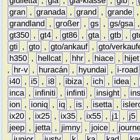
giulietta
,
gla
,
gla-klasse
,
glb
,
gran
,
granada
,
grand
,
grande
grandland
,
großer
,
gs
,
gs/gsa
gt350
,
gt4
,
gt86
,
gta
,
gtb
,
gt
gti
,
gto
,
gto/ankauf
,
gto/verkauf
h350
,
hellcat
,
hhr
,
hiace
,
hijet
,
hr-v
,
huracán
,
hyundai
,
i-road
i40
,
i5
,
i8
,
ibiza
,
ich
,
idea
,
inca
,
infiniti
,
infinti
,
insight
,
in
ion
,
ioniq
,
iq
,
is
,
isetta
,
isler
ix20
,
ix25
,
ix35
,
ix55
,
j1
,
j5
jeep
,
jetta
,
jimny
,
joice
,
journ
,
junior
,
justy
,
k
,
ka
,
kad
,
ka