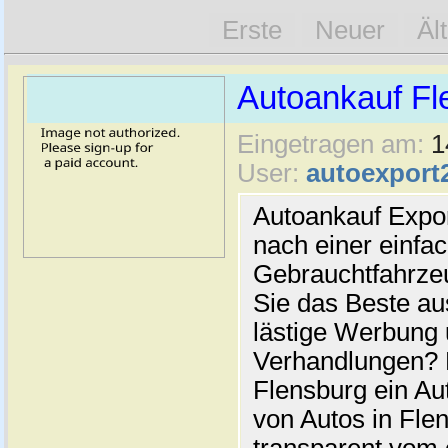
Erste
Neuer
Äl
Autoankauf Fl
Eingetragen am:
1
User:
autoexport
Autoankauf Expo
nach einer einfac
Gebrauchtfahrze
Sie das Beste au
lästige Werbung
Verhandlungen? 
Flensburg ein Au
von Autos in Flen