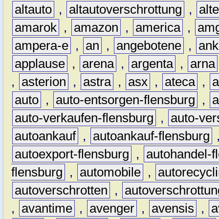
altauto
,
altautoverschrottung
,
alt
amarok
,
amazon
,
america
,
am
ampera-e
,
an
,
angebotene
,
ank
applause
,
arena
,
argenta
,
arna
,
asterion
,
astra
,
asx
,
ateca
,
a
auto
,
auto-entsorgen-flensburg
,
a
auto-verkaufen-flensburg
,
auto-ver
autoankauf
,
autoankauf-flensburg
autoexport-flensburg
,
autohandel-f
flensburg
,
automobile
,
autorecycl
autoverschrotten
,
autoverschrottun
,
avantime
,
avenger
,
avensis
,
a