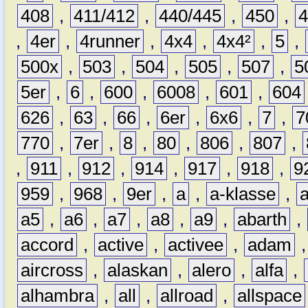
408
,
411/412
,
440/445
,
450
,
,
4er
,
4runner
,
4x4
,
4x4²
,
5
,
500x
,
503
,
504
,
505
,
507
,
5
5er
,
6
,
600
,
6008
,
601
,
604
626
,
63
,
66
,
6er
,
6x6
,
7
,
7
770
,
7er
,
8
,
80
,
806
,
807
,
,
911
,
912
,
914
,
917
,
918
,
9
959
,
968
,
9er
,
a
,
a-klasse
,
a5
,
a6
,
a7
,
a8
,
a9
,
abarth
,
accord
,
active
,
activee
,
adam
aircross
,
alaskan
,
alero
,
alfa
,
alhambra
,
all
,
allroad
,
allspace