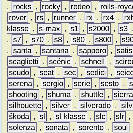
,
rocks
,
rocky
,
rodeo
,
rolls-royc
rover
,
rs
,
runner
,
rx
,
rx4
,
rx
klasse
,
s-max
,
s1
,
s2000
,
s3
,
s7
,
s70
,
s8
,
s80
,
s800
,
s9
,
santa
,
santana
,
sapporo
,
satis
scaglietti
,
scénic
,
schnell
,
sciro
scudo
,
seat
,
sec
,
sedici
,
seic
serena
,
sergio
,
serie
,
sesto
,
shooting
,
shuma
,
shuttle
,
sierr
silhouette
,
silver
,
silverado
,
silv
škoda
,
sl
,
sl-klasse
,
slc
,
slr
,
solenza
,
sonata
,
sorento
,
soul