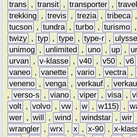
trans
,
transit
,
transporter
,
travel
trekking
,
trevis
,
trezia
,
tribeca
tucson
,
tundra
,
turbo
,
turismo
twizy
,
typ
,
type
,
type-r
,
ulyss
unimog
,
unlimited
,
uno
,
up
,
u
urvan
,
v-klasse
,
v40
,
v50
,
v6
vaneo
,
vanette
,
vario
,
vectra
,
veneno
,
venga
,
verkauf
,
verkau
,
verso-s
,
viano
,
viper
,
visa
,
v
volt
,
volvo
,
vw
,
w
,
w115)
,
w
wer
,
will
,
wind
,
windstar
,
wir
wrangler
,
wrx
,
x
,
x-90
,
x-klas