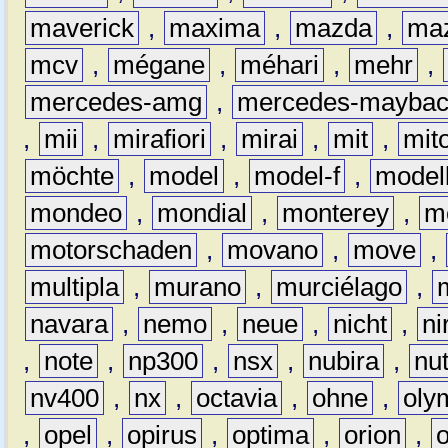
maverick
,
maxima
,
mazda
,
ma
mcv
,
mégane
,
méhari
,
mehr
,
mercedes-amg
,
mercedes-mayba
,
mii
,
mirafiori
,
mirai
,
mit
,
mit
möchte
,
model
,
model-f
,
model
mondeo
,
mondial
,
monterey
,
m
motorschaden
,
movano
,
move
,
multipla
,
murano
,
murciélago
,
navara
,
nemo
,
neue
,
nicht
,
ni
,
note
,
np300
,
nsx
,
nubira
,
nu
nv400
,
nx
,
octavia
,
ohne
,
oly
,
opel
,
opirus
,
optima
,
orion
,