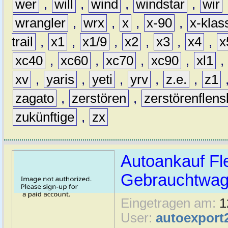
wer
,
will
,
wind
,
windstar
,
wir
wrangler
,
wrx
,
x
,
x-90
,
x-klas
trail
,
x1
,
x1/9
,
x2
,
x3
,
x4
,
x
xc40
,
xc60
,
xc70
,
xc90
,
xl1
,
xv
,
yaris
,
yeti
,
yrv
,
z.e.
,
z1
zagato
,
zerstören
,
zerstörenflen
zukünftige
,
zx
Autoankauf Fl
Gebrauchtwage
Eingetragen am:
1
User:
autoexport