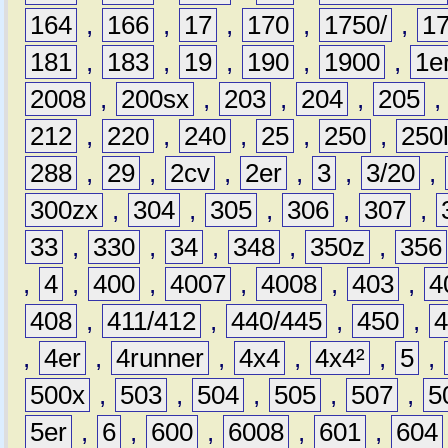
164
,
166
,
17
,
170
,
1750/
,
1
181
,
183
,
19
,
190
,
1900
,
1e
2008
,
200sx
,
203
,
204
,
205
212
,
220
,
240
,
25
,
250
,
250
288
,
29
,
2cv
,
2er
,
3
,
3/20
,
300zx
,
304
,
305
,
306
,
307
,
33
,
330
,
34
,
348
,
350z
,
356
,
4
,
400
,
4007
,
4008
,
403
,
4
408
,
411/412
,
440/445
,
450
,
,
4er
,
4runner
,
4x4
,
4x4²
,
5
,
500x
,
503
,
504
,
505
,
507
,
5
5er
,
6
,
600
,
6008
,
601
,
604