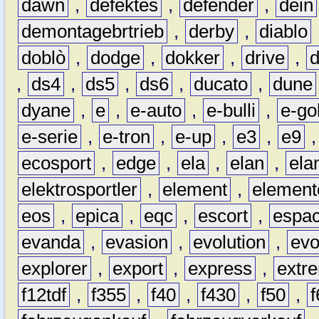
dawn
,
defektes
,
defender
,
dein
demontagebrtrieb
,
derby
,
diablo
doblò
,
dodge
,
dokker
,
drive
,
,
ds4
,
ds5
,
ds6
,
ducato
,
dune
dyane
,
e
,
e-auto
,
e-bulli
,
e-gol
e-serie
,
e-tron
,
e-up
,
e3
,
e9
ecosport
,
edge
,
ela
,
elan
,
ela
elektrosportler
,
element
,
element
eos
,
epica
,
eqc
,
escort
,
espa
evanda
,
evasion
,
evolution
,
ev
explorer
,
export
,
express
,
extr
f12tdf
,
f355
,
f40
,
f430
,
f50
,
f