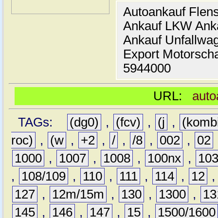
Autoankauf Flen
Ankauf LKW Ank
Ankauf Unfallwa
Export Motorsch
5944000
URL:
auto
TAGs:
(dg0)
,
(fcv)
,
(j
,
(komb
roc)
,
(w
,
+2
,
/
,
/8
,
002
,
02
1000
,
1007
,
1008
,
100nx
,
10
,
108/109
,
110
,
111
,
114
,
12
127
,
12m/15m
,
130
,
1300
,
13
145
,
146
,
147
,
15
,
1500/1600