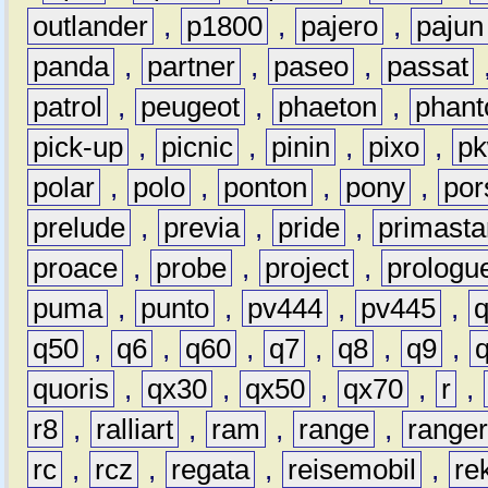
outlander
,
p1800
,
pajero
,
pajun
panda
,
partner
,
paseo
,
passat
patrol
,
peugeot
,
phaeton
,
phan
pick-up
,
picnic
,
pinin
,
pixo
,
p
polar
,
polo
,
ponton
,
pony
,
por
prelude
,
previa
,
pride
,
primasta
proace
,
probe
,
project
,
prologu
puma
,
punto
,
pv444
,
pv445
,
q50
,
q6
,
q60
,
q7
,
q8
,
q9
,
quoris
,
qx30
,
qx50
,
qx70
,
r
,
r8
,
ralliart
,
ram
,
range
,
range
rc
,
rcz
,
regata
,
reisemobil
,
re