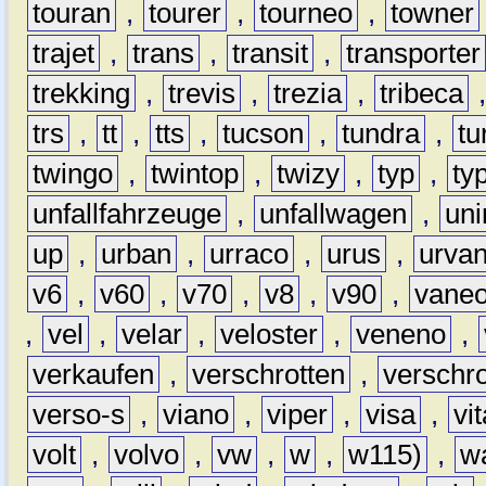
touran
,
tourer
,
tourneo
,
towner
trajet
,
trans
,
transit
,
transporter
trekking
,
trevis
,
trezia
,
tribeca
trs
,
tt
,
tts
,
tucson
,
tundra
,
tu
twingo
,
twintop
,
twizy
,
typ
,
ty
unfallfahrzeuge
,
unfallwagen
,
un
up
,
urban
,
urraco
,
urus
,
urva
v6
,
v60
,
v70
,
v8
,
v90
,
vane
,
vel
,
velar
,
veloster
,
veneno
,
verkaufen
,
verschrotten
,
verschro
verso-s
,
viano
,
viper
,
visa
,
vi
volt
,
volvo
,
vw
,
w
,
w115)
,
w