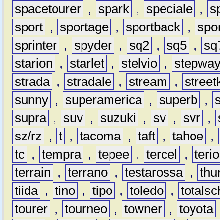
spacetourer
,
spark
,
speciale
,
s
sport
,
sportage
,
sportback
,
spo
sprinter
,
spyder
,
sq2
,
sq5
,
sq
starion
,
starlet
,
stelvio
,
stepwa
strada
,
stradale
,
stream
,
street
sunny
,
superamerica
,
superb
,
supra
,
suv
,
suzuki
,
sv
,
svr
,
sz/rz
,
t
,
tacoma
,
taft
,
tahoe
,
tc
,
tempra
,
tepee
,
tercel
,
teri
terrain
,
terrano
,
testarossa
,
thu
tiida
,
tino
,
tipo
,
toledo
,
totals
tourer
,
tourneo
,
towner
,
toyota