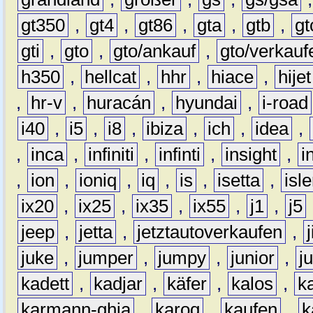
gt350
,
gt4
,
gt86
,
gta
,
gtb
,
gt
gti
,
gto
,
gto/ankauf
,
gto/verkauf
h350
,
hellcat
,
hhr
,
hiace
,
hijet
,
hr-v
,
huracán
,
hyundai
,
i-road
i40
,
i5
,
i8
,
ibiza
,
ich
,
idea
,
,
inca
,
infiniti
,
infinti
,
insight
,
i
,
ion
,
ioniq
,
iq
,
is
,
isetta
,
isl
ix20
,
ix25
,
ix35
,
ix55
,
j1
,
j5
jeep
,
jetta
,
jetztautoverkaufen
,
juke
,
jumper
,
jumpy
,
junior
,
j
kadett
,
kadjar
,
käfer
,
kalos
,
k
karmann-ghia
,
karoq
,
kaufen
,
k