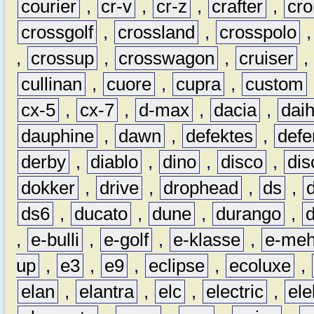
courier
,
cr-v
,
cr-z
,
crafter
,
cr
crossgolf
,
crossland
,
crosspolo
,
crossup
,
crosswagon
,
cruiser
,
cullinan
,
cuore
,
cupra
,
custom
cx-5
,
cx-7
,
d-max
,
dacia
,
dai
dauphine
,
dawn
,
defektes
,
defe
derby
,
diablo
,
dino
,
disco
,
dis
dokker
,
drive
,
drophead
,
ds
,
ds6
,
ducato
,
dune
,
durango
,
,
e-bulli
,
e-golf
,
e-klasse
,
e-meh
up
,
e3
,
e9
,
eclipse
,
ecoluxe
,
elan
,
elantra
,
elc
,
electric
,
ele