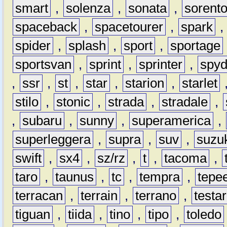
smart
,
solenza
,
sonata
,
sorent
spaceback
,
spacetourer
,
spark
spider
,
splash
,
sport
,
sportage
sportsvan
,
sprint
,
sprinter
,
spyd
,
ssr
,
st
,
star
,
starion
,
starlet
stilo
,
stonic
,
strada
,
stradale
,
,
subaru
,
sunny
,
superamerica
,
superleggera
,
supra
,
suv
,
suzu
swift
,
sx4
,
sz/rz
,
t
,
tacoma
,
taro
,
taunus
,
tc
,
tempra
,
tepe
terracan
,
terrain
,
terrano
,
testa
tiguan
,
tiida
,
tino
,
tipo
,
toledo