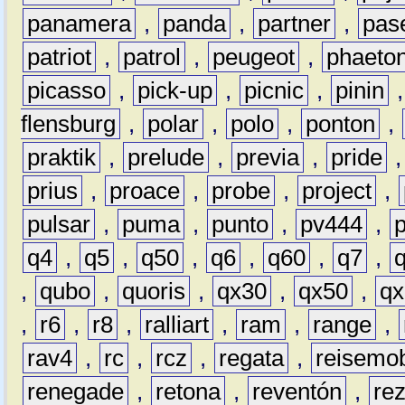
panamera
,
panda
,
partner
,
pas
patriot
,
patrol
,
peugeot
,
phaeto
picasso
,
pick-up
,
picnic
,
pinin
flensburg
,
polar
,
polo
,
ponton
,
praktik
,
prelude
,
previa
,
pride
prius
,
proace
,
probe
,
project
,
pulsar
,
puma
,
punto
,
pv444
,
q4
,
q5
,
q50
,
q6
,
q60
,
q7
,
,
qubo
,
quoris
,
qx30
,
qx50
,
qx
,
r6
,
r8
,
ralliart
,
ram
,
range
,
rav4
,
rc
,
rcz
,
regata
,
reisemob
renegade
,
retona
,
reventón
,
re