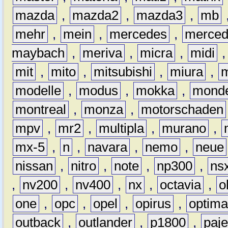
mazda
,
mazda2
,
mazda3
,
mb
mehr
,
mein
,
mercedes
,
merce
maybach
,
meriva
,
micra
,
midi
mit
,
mito
,
mitsubishi
,
miura
,
modelle
,
modus
,
mokka
,
mond
montreal
,
monza
,
motorschaden
mpv
,
mr2
,
multipla
,
murano
,
mx-5
,
n
,
navara
,
nemo
,
neue
nissan
,
nitro
,
note
,
np300
,
ns
,
nv200
,
nv400
,
nx
,
octavia
,
o
one
,
opc
,
opel
,
opirus
,
optim
outback
,
outlander
,
p1800
,
paje