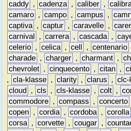
caddy
,
cadenza
,
caliber
,
calibr
camaro
,
campo
,
campus
,
camr
captiva
,
captur
,
caravelle
,
care
carnival
,
carrera
,
cascada
,
cay
celerio
,
celica
,
cell
,
centenario
charade
,
charger
,
charmant
,
ch
chevrolet
,
cinquecento
,
citan
,
c
,
cla-klasse
,
clarity
,
clarus
,
clc-
cloud
,
cls
,
cls-klasse
,
colt
,
c
commodore
,
compass
,
concerto
copen
,
cordia
,
cordoba
,
corolla
corsa
,
corvette
,
cougar
,
counta