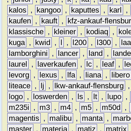
kalos
,
kangoo
,
kaputtes
,
karl
,
kaufen
,
kauft
,
kfz-ankauf-flensbu
klassische
,
kleiner
,
kodiaq
,
kol
kuga
,
kwid
,
l
,
l200
,
l300
,
la
lamborghini
,
lancer
,
land
,
lande
laurel
,
laverkaufen
,
lc
,
leaf
,
l
levorg
,
lexus
,
lfa
,
liana
,
libero
liteace
,
lj
,
lkw-ankauf-flensburg
logo
,
loswerden
,
ls
,
lt
,
lupo
,
m235i
,
m3
,
m4
,
m5
,
m50d
,
magentis
,
malibu
,
manta
,
marb
master
,
materia
,
matiz
,
matrix