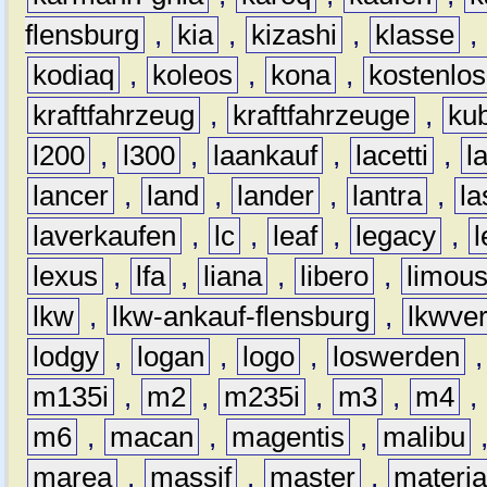
flensburg
,
kia
,
kizashi
,
klasse
,
kodiaq
,
koleos
,
kona
,
kostenlos
kraftfahrzeug
,
kraftfahrzeuge
,
kub
l200
,
l300
,
laankauf
,
lacetti
,
l
lancer
,
land
,
lander
,
lantra
,
la
laverkaufen
,
lc
,
leaf
,
legacy
,
lexus
,
lfa
,
liana
,
libero
,
limous
lkw
,
lkw-ankauf-flensburg
,
lkwver
lodgy
,
logan
,
logo
,
loswerden
m135i
,
m2
,
m235i
,
m3
,
m4
,
m6
,
macan
,
magentis
,
malibu
marea
,
massif
,
master
,
materi