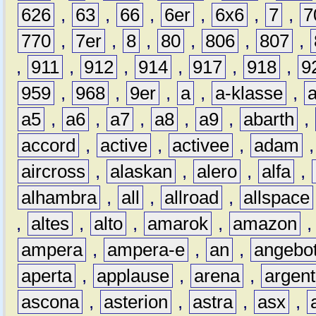
626
,
63
,
66
,
6er
,
6x6
,
7
,
7
770
,
7er
,
8
,
80
,
806
,
807
,
,
911
,
912
,
914
,
917
,
918
,
9
959
,
968
,
9er
,
a
,
a-klasse
,
a5
,
a6
,
a7
,
a8
,
a9
,
abarth
,
accord
,
active
,
activee
,
adam
aircross
,
alaskan
,
alero
,
alfa
,
alhambra
,
all
,
allroad
,
allspace
,
altes
,
alto
,
amarok
,
amazon
ampera
,
ampera-e
,
an
,
angebo
aperta
,
applause
,
arena
,
argen
ascona
,
asterion
,
astra
,
asx
,