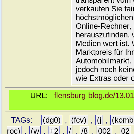
transparent vom 
verkaufen Sie fai
höchstmöglichen 
Online-Rechner,
herauszufinden, w
Medien wert ist. 
Marktpreis für I
Automobilmarkt. 
jedoch noch kein
wie Extras oder 
URL:
flensburg-blog.de/13.0
TAGs:
(dg0)
,
(fcv)
,
(j
,
(komb
roc)
,
(w
,
+2
,
/
,
/8
,
002
,
02