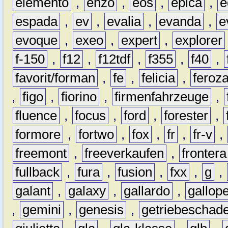
elemento
,
enzo
,
eos
,
epica
,
e
espada
,
ev
,
evalia
,
evanda
,
e
evoque
,
exeo
,
expert
,
explorer
f-150
,
f12
,
f12tdf
,
f355
,
f40
,
favorit/forman
,
fe
,
felicia
,
feroz
,
figo
,
fiorino
,
firmenfahrzeuge
,
fluence
,
focus
,
ford
,
forester
,
formore
,
fortwo
,
fox
,
fr
,
fr-v
,
freemont
,
freeverkaufen
,
frontera
fullback
,
fura
,
fusion
,
fxx
,
g
,
galant
,
galaxy
,
gallardo
,
gallop
,
gemini
,
genesis
,
getriebeschad