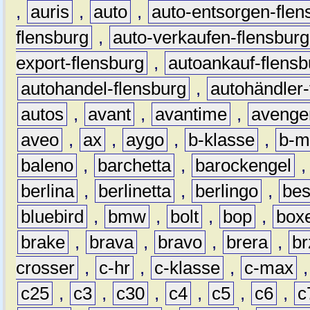
,
auris
,
auto
,
auto-entsorgen-flen
flensburg
,
auto-verkaufen-flensburg
export-flensburg
,
autoankauf-flensb
autohandel-flensburg
,
autohändler-
autos
,
avant
,
avantime
,
avenge
aveo
,
ax
,
aygo
,
b-klasse
,
b-m
baleno
,
barchetta
,
barockengel
berlina
,
berlinetta
,
berlingo
,
bes
bluebird
,
bmw
,
bolt
,
bop
,
box
brake
,
brava
,
bravo
,
brera
,
br
crosser
,
c-hr
,
c-klasse
,
c-max
c25
,
c3
,
c30
,
c4
,
c5
,
c6
,
c