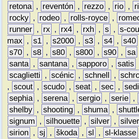
retona
,
reventón
,
rezzo
,
rio
,
r
rocky
,
rodeo
,
rolls-royce
,
rome
runner
,
rx
,
rx4
,
rxh
,
s
,
s-co
max
,
s1
,
s2000
,
s3
,
s4
,
s40
s70
,
s8
,
s80
,
s800
,
s90
,
sa
santa
,
santana
,
sapporo
,
satis
scaglietti
,
scénic
,
schnell
,
schro
,
scout
,
scudo
,
seat
,
sec
,
sedi
sephia
,
serena
,
sergio
,
serie
,
shelby
,
shooting
,
shuma
,
shuttl
signum
,
silhouette
,
silver
,
silve
sirion
,
sj
,
škoda
,
sl
,
sl-klasse