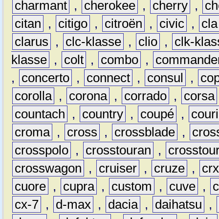
charmant
,
cherokee
,
cherry
,
ch
citan
,
citigo
,
citroën
,
civic
,
cla
clarus
,
clc-klasse
,
clio
,
clk-kla
klasse
,
colt
,
combo
,
commande
,
concerto
,
connect
,
consul
,
co
corolla
,
corona
,
corrado
,
corsa
countach
,
country
,
coupé
,
couri
croma
,
cross
,
crossblade
,
cros
crosspolo
,
crosstouran
,
crosstou
crosswagon
,
cruiser
,
cruze
,
cr
cuore
,
cupra
,
custom
,
cuve
,
cx-7
,
d-max
,
dacia
,
daihatsu
,