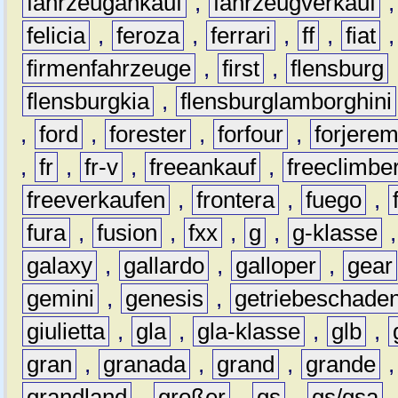
fahrzeugankauf
,
fahrzeugverkauf
felicia
,
feroza
,
ferrari
,
ff
,
fiat
firmenfahrzeuge
,
first
,
flensburg
flensburgkia
,
flensburglamborghini
,
ford
,
forester
,
forfour
,
forjere
,
fr
,
fr-v
,
freeankauf
,
freeclimbe
freeverkaufen
,
frontera
,
fuego
,
fura
,
fusion
,
fxx
,
g
,
g-klasse
galaxy
,
gallardo
,
galloper
,
gear
gemini
,
genesis
,
getriebeschade
giulietta
,
gla
,
gla-klasse
,
glb
,
gran
,
granada
,
grand
,
grande
grandland
,
großer
,
gs
,
gs/gsa