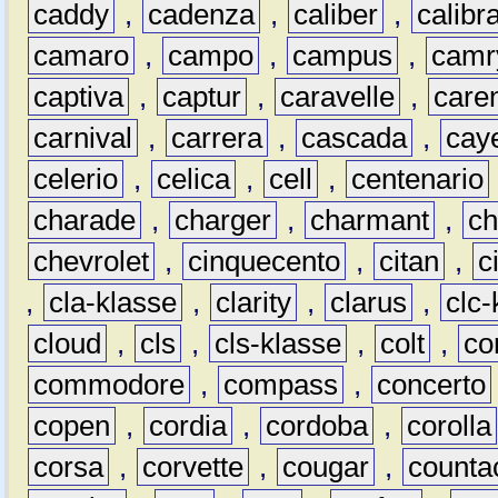
caddy
,
cadenza
,
caliber
,
calibr
camaro
,
campo
,
campus
,
camr
captiva
,
captur
,
caravelle
,
care
carnival
,
carrera
,
cascada
,
cay
celerio
,
celica
,
cell
,
centenario
charade
,
charger
,
charmant
,
ch
chevrolet
,
cinquecento
,
citan
,
c
,
cla-klasse
,
clarity
,
clarus
,
clc-
cloud
,
cls
,
cls-klasse
,
colt
,
c
commodore
,
compass
,
concerto
copen
,
cordia
,
cordoba
,
corolla
corsa
,
corvette
,
cougar
,
counta