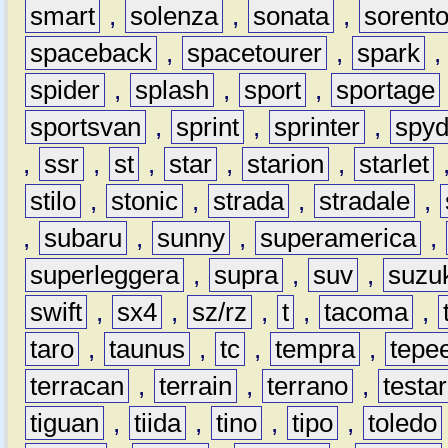
smart
,
solenza
,
sonata
,
sorent
spaceback
,
spacetourer
,
spark
spider
,
splash
,
sport
,
sportage
sportsvan
,
sprint
,
sprinter
,
spyd
,
ssr
,
st
,
star
,
starion
,
starlet
stilo
,
stonic
,
strada
,
stradale
,
,
subaru
,
sunny
,
superamerica
,
superleggera
,
supra
,
suv
,
suzu
swift
,
sx4
,
sz/rz
,
t
,
tacoma
,
taro
,
taunus
,
tc
,
tempra
,
tepe
terracan
,
terrain
,
terrano
,
testa
tiguan
,
tiida
,
tino
,
tipo
,
toledo