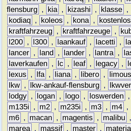
flensburg
,
kia
,
kizashi
,
klasse
,
kodiaq
,
koleos
,
kona
,
kostenlos
kraftfahrzeug
,
kraftfahrzeuge
,
kub
l200
,
l300
,
laankauf
,
lacetti
,
l
lancer
,
land
,
lander
,
lantra
,
la
laverkaufen
,
lc
,
leaf
,
legacy
,
lexus
,
lfa
,
liana
,
libero
,
limous
lkw
,
lkw-ankauf-flensburg
,
lkwver
lodgy
,
logan
,
logo
,
loswerden
m135i
,
m2
,
m235i
,
m3
,
m4
,
m6
,
macan
,
magentis
,
malibu
marea
,
massif
,
master
,
materi