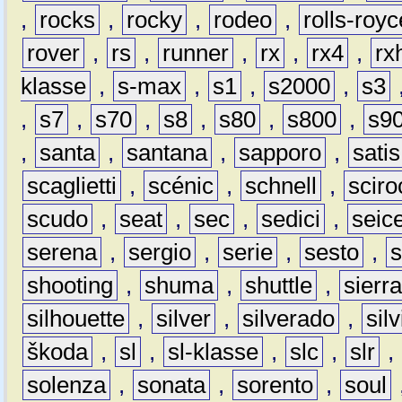
,
rocks
,
rocky
,
rodeo
,
rolls-royc
rover
,
rs
,
runner
,
rx
,
rx4
,
rx
klasse
,
s-max
,
s1
,
s2000
,
s3
,
s7
,
s70
,
s8
,
s80
,
s800
,
s9
,
santa
,
santana
,
sapporo
,
satis
scaglietti
,
scénic
,
schnell
,
sciro
scudo
,
seat
,
sec
,
sedici
,
seic
serena
,
sergio
,
serie
,
sesto
,
shooting
,
shuma
,
shuttle
,
sierr
silhouette
,
silver
,
silverado
,
silv
škoda
,
sl
,
sl-klasse
,
slc
,
slr
,
solenza
,
sonata
,
sorento
,
soul