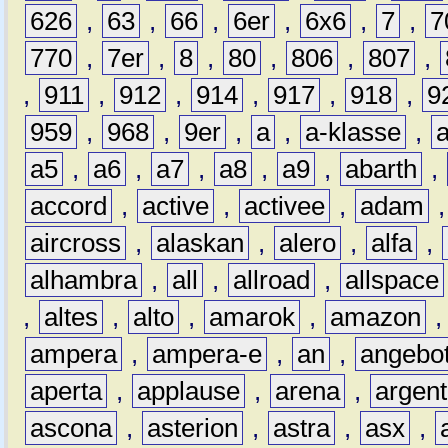
626
,
63
,
66
,
6er
,
6x6
,
7
,
7
770
,
7er
,
8
,
80
,
806
,
807
,
,
911
,
912
,
914
,
917
,
918
,
9
959
,
968
,
9er
,
a
,
a-klasse
,
a5
,
a6
,
a7
,
a8
,
a9
,
abarth
,
accord
,
active
,
activee
,
adam
aircross
,
alaskan
,
alero
,
alfa
,
alhambra
,
all
,
allroad
,
allspace
,
altes
,
alto
,
amarok
,
amazon
ampera
,
ampera-e
,
an
,
angebo
aperta
,
applause
,
arena
,
argen
ascona
,
asterion
,
astra
,
asx
,