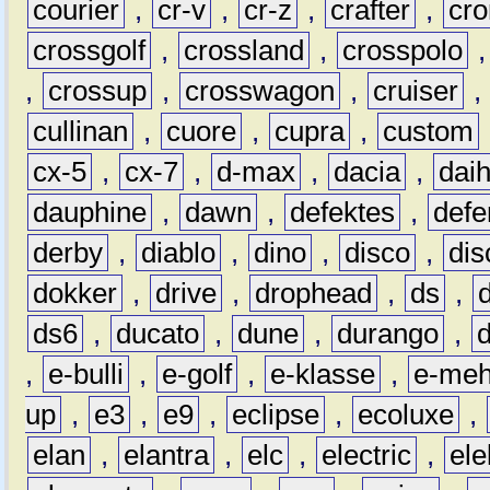
courier
,
cr-v
,
cr-z
,
crafter
,
cr
crossgolf
,
crossland
,
crosspolo
,
crossup
,
crosswagon
,
cruiser
,
cullinan
,
cuore
,
cupra
,
custom
cx-5
,
cx-7
,
d-max
,
dacia
,
dai
dauphine
,
dawn
,
defektes
,
defe
derby
,
diablo
,
dino
,
disco
,
dis
dokker
,
drive
,
drophead
,
ds
,
ds6
,
ducato
,
dune
,
durango
,
,
e-bulli
,
e-golf
,
e-klasse
,
e-meh
up
,
e3
,
e9
,
eclipse
,
ecoluxe
,
elan
,
elantra
,
elc
,
electric
,
ele