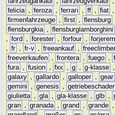
fahrzeugankauf
,
fahrzeugverkauf
felicia
,
feroza
,
ferrari
,
ff
,
fiat
firmenfahrzeuge
,
first
,
flensburg
flensburgkia
,
flensburglamborghini
,
ford
,
forester
,
forfour
,
forjere
,
fr
,
fr-v
,
freeankauf
,
freeclimbe
freeverkaufen
,
frontera
,
fuego
,
fura
,
fusion
,
fxx
,
g
,
g-klasse
galaxy
,
gallardo
,
galloper
,
gear
gemini
,
genesis
,
getriebeschade
giulietta
,
gla
,
gla-klasse
,
glb
,
gran
,
granada
,
grand
,
grande
grandland
,
großer
,
gs
,
gs/gsa