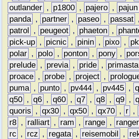
outlander
,
p1800
,
pajero
,
pajun
panda
,
partner
,
paseo
,
passat
patrol
,
peugeot
,
phaeton
,
phan
pick-up
,
picnic
,
pinin
,
pixo
,
p
polar
,
polo
,
ponton
,
pony
,
por
prelude
,
previa
,
pride
,
primasta
proace
,
probe
,
project
,
prologu
puma
,
punto
,
pv444
,
pv445
,
q50
,
q6
,
q60
,
q7
,
q8
,
q9
,
quoris
,
qx30
,
qx50
,
qx70
,
r
,
r8
,
ralliart
,
ram
,
range
,
range
rc
,
rcz
,
regata
,
reisemobil
,
re