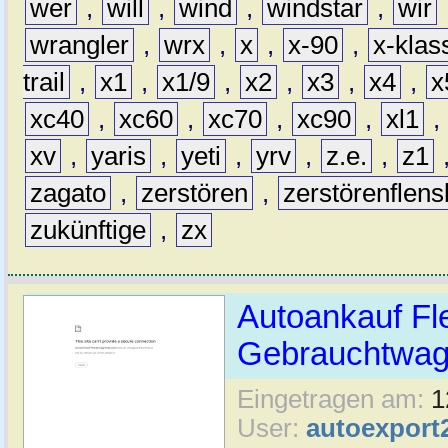
wer
,
will
,
wind
,
windstar
,
wir
wrangler
,
wrx
,
x
,
x-90
,
x-klas
trail
,
x1
,
x1/9
,
x2
,
x3
,
x4
,
x
xc40
,
xc60
,
xc70
,
xc90
,
xl1
,
xv
,
yaris
,
yeti
,
yrv
,
z.e.
,
z1
zagato
,
zerstören
,
zerstörenflen
zukünftige
,
zx
Autoankauf Fl
Gebrauchtwage
Eingetragen am:
1
User:
autoexport