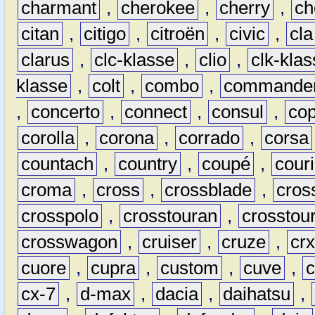
charmant
,
cherokee
,
cherry
,
ch
citan
,
citigo
,
citroën
,
civic
,
cla
clarus
,
clc-klasse
,
clio
,
clk-kla
klasse
,
colt
,
combo
,
commande
,
concerto
,
connect
,
consul
,
co
corolla
,
corona
,
corrado
,
corsa
countach
,
country
,
coupé
,
couri
croma
,
cross
,
crossblade
,
cros
crosspolo
,
crosstouran
,
crosstou
crosswagon
,
cruiser
,
cruze
,
cr
cuore
,
cupra
,
custom
,
cuve
,
cx-7
,
d-max
,
dacia
,
daihatsu
,