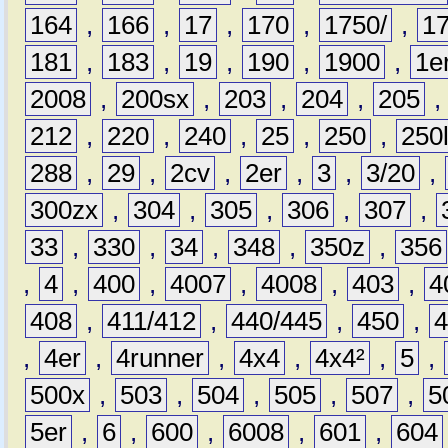
164
,
166
,
17
,
170
,
1750/
,
1
181
,
183
,
19
,
190
,
1900
,
1e
2008
,
200sx
,
203
,
204
,
205
212
,
220
,
240
,
25
,
250
,
250
288
,
29
,
2cv
,
2er
,
3
,
3/20
,
300zx
,
304
,
305
,
306
,
307
,
33
,
330
,
34
,
348
,
350z
,
356
,
4
,
400
,
4007
,
4008
,
403
,
4
408
,
411/412
,
440/445
,
450
,
,
4er
,
4runner
,
4x4
,
4x4²
,
5
,
500x
,
503
,
504
,
505
,
507
,
5
5er
,
6
,
600
,
6008
,
601
,
604