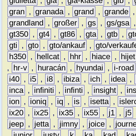
giulietta
,
gla
,
gla-klasse
,
glb
,
gran
,
granada
,
grand
,
grande
grandland
,
großer
,
gs
,
gs/gsa
gt350
,
gt4
,
gt86
,
gta
,
gtb
,
gt
gti
,
gto
,
gto/ankauf
,
gto/verkauf
h350
,
hellcat
,
hhr
,
hiace
,
hijet
,
hr-v
,
huracán
,
hyundai
,
i-road
i40
,
i5
,
i8
,
ibiza
,
ich
,
idea
,
inca
,
infiniti
,
infinti
,
insight
,
in
ion
,
ioniq
,
iq
,
is
,
isetta
,
isler
ix20
,
ix25
,
ix35
,
ix55
,
j1
,
j5
jeep
,
jetta
,
jimny
,
joice
,
journ
,
junior
,
justy
,
k
,
ka
,
kad
,
ka