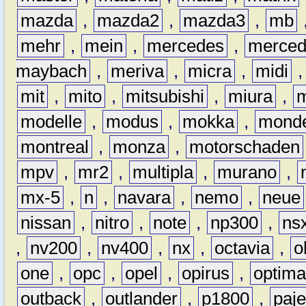
mazda
,
mazda2
,
mazda3
,
mb
mehr
,
mein
,
mercedes
,
merce
maybach
,
meriva
,
micra
,
midi
mit
,
mito
,
mitsubishi
,
miura
,
modelle
,
modus
,
mokka
,
mond
montreal
,
monza
,
motorschaden
mpv
,
mr2
,
multipla
,
murano
,
mx-5
,
n
,
navara
,
nemo
,
neue
nissan
,
nitro
,
note
,
np300
,
ns
,
nv200
,
nv400
,
nx
,
octavia
,
o
one
,
opc
,
opel
,
opirus
,
optim
outback
,
outlander
,
p1800
,
paje