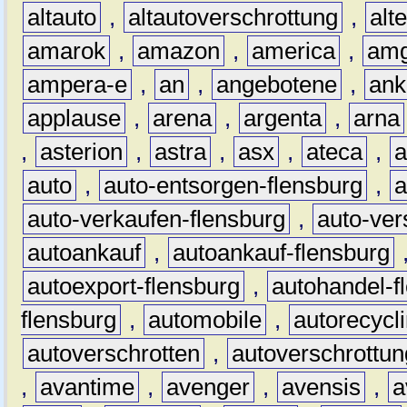
altauto
,
altautoverschrottung
,
alt
amarok
,
amazon
,
america
,
am
ampera-e
,
an
,
angebotene
,
ank
applause
,
arena
,
argenta
,
arna
,
asterion
,
astra
,
asx
,
ateca
,
a
auto
,
auto-entsorgen-flensburg
,
a
auto-verkaufen-flensburg
,
auto-ver
autoankauf
,
autoankauf-flensburg
autoexport-flensburg
,
autohandel-f
flensburg
,
automobile
,
autorecycl
autoverschrotten
,
autoverschrottun
,
avantime
,
avenger
,
avensis
,
a