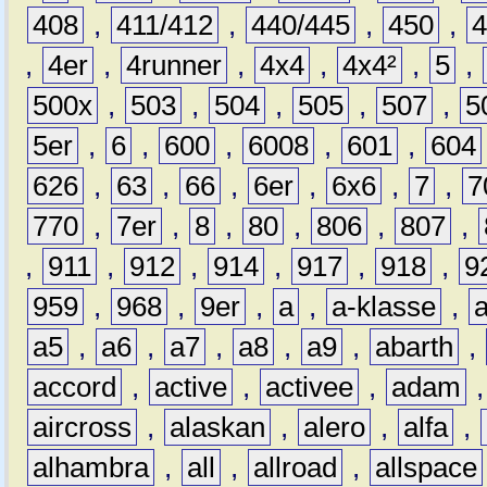
408
,
411/412
,
440/445
,
450
,
,
4er
,
4runner
,
4x4
,
4x4²
,
5
,
500x
,
503
,
504
,
505
,
507
,
5
5er
,
6
,
600
,
6008
,
601
,
604
626
,
63
,
66
,
6er
,
6x6
,
7
,
7
770
,
7er
,
8
,
80
,
806
,
807
,
,
911
,
912
,
914
,
917
,
918
,
9
959
,
968
,
9er
,
a
,
a-klasse
,
a5
,
a6
,
a7
,
a8
,
a9
,
abarth
,
accord
,
active
,
activee
,
adam
aircross
,
alaskan
,
alero
,
alfa
,
alhambra
,
all
,
allroad
,
allspace