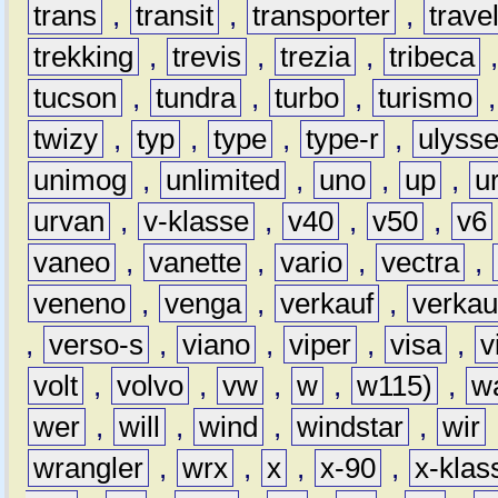
trans
,
transit
,
transporter
,
travel
trekking
,
trevis
,
trezia
,
tribeca
tucson
,
tundra
,
turbo
,
turismo
twizy
,
typ
,
type
,
type-r
,
ulyss
unimog
,
unlimited
,
uno
,
up
,
u
urvan
,
v-klasse
,
v40
,
v50
,
v6
vaneo
,
vanette
,
vario
,
vectra
,
veneno
,
venga
,
verkauf
,
verkau
,
verso-s
,
viano
,
viper
,
visa
,
v
volt
,
volvo
,
vw
,
w
,
w115)
,
w
wer
,
will
,
wind
,
windstar
,
wir
wrangler
,
wrx
,
x
,
x-90
,
x-klas