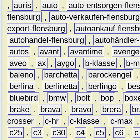
,
auris
,
auto
,
auto-entsorgen-flen
flensburg
,
auto-verkaufen-flensburg
export-flensburg
,
autoankauf-flensb
autohandel-flensburg
,
autohändler-
autos
,
avant
,
avantime
,
avenge
aveo
,
ax
,
aygo
,
b-klasse
,
b-m
baleno
,
barchetta
,
barockengel
berlina
,
berlinetta
,
berlingo
,
bes
bluebird
,
bmw
,
bolt
,
bop
,
box
brake
,
brava
,
bravo
,
brera
,
br
crosser
,
c-hr
,
c-klasse
,
c-max
c25
,
c3
,
c30
,
c4
,
c5
,
c6
,
c