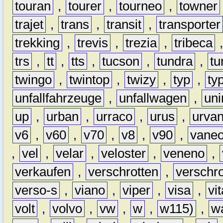
touran
,
tourer
,
tourneo
,
towner
trajet
,
trans
,
transit
,
transporter
trekking
,
trevis
,
trezia
,
tribeca
trs
,
tt
,
tts
,
tucson
,
tundra
,
tu
twingo
,
twintop
,
twizy
,
typ
,
ty
unfallfahrzeuge
,
unfallwagen
,
un
up
,
urban
,
urraco
,
urus
,
urva
v6
,
v60
,
v70
,
v8
,
v90
,
vane
,
vel
,
velar
,
veloster
,
veneno
,
verkaufen
,
verschrotten
,
verschro
verso-s
,
viano
,
viper
,
visa
,
vi
volt
,
volvo
,
vw
,
w
,
w115)
,
w