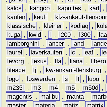
kalos
,
kangoo
,
kaputtes
,
karl
,
kaufen
,
kauft
,
kfz-ankauf-flensbu
klassische
,
kleiner
,
kodiaq
,
kol
kuga
,
kwid
,
l
,
l200
,
l300
,
la
lamborghini
,
lancer
,
land
,
lande
laurel
,
laverkaufen
,
lc
,
leaf
,
l
levorg
,
lexus
,
lfa
,
liana
,
libero
liteace
,
lj
,
lkw-ankauf-flensburg
logo
,
loswerden
,
ls
,
lt
,
lupo
,
m235i
,
m3
,
m4
,
m5
,
m50d
,
magentis
,
malibu
,
manta
,
marb
master
,
materia
,
matiz
,
matrix