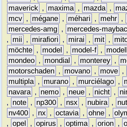
maverick
,
maxima
,
mazda
,
ma
mcv
,
mégane
,
méhari
,
mehr
,
mercedes-amg
,
mercedes-mayba
,
mii
,
mirafiori
,
mirai
,
mit
,
mit
möchte
,
model
,
model-f
,
model
mondeo
,
mondial
,
monterey
,
m
motorschaden
,
movano
,
move
,
multipla
,
murano
,
murciélago
,
navara
,
nemo
,
neue
,
nicht
,
ni
,
note
,
np300
,
nsx
,
nubira
,
nu
nv400
,
nx
,
octavia
,
ohne
,
oly
,
opel
,
opirus
,
optima
,
orion
,