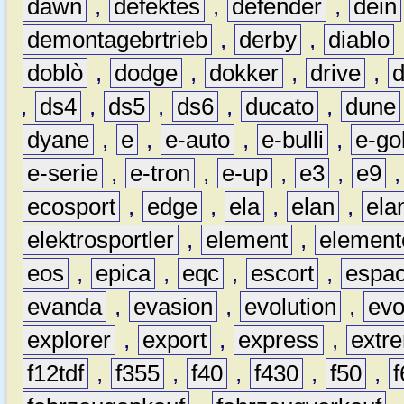
dawn
,
defektes
,
defender
,
dein
demontagebrtrieb
,
derby
,
diablo
doblò
,
dodge
,
dokker
,
drive
,
,
ds4
,
ds5
,
ds6
,
ducato
,
dune
dyane
,
e
,
e-auto
,
e-bulli
,
e-gol
e-serie
,
e-tron
,
e-up
,
e3
,
e9
ecosport
,
edge
,
ela
,
elan
,
ela
elektrosportler
,
element
,
element
eos
,
epica
,
eqc
,
escort
,
espa
evanda
,
evasion
,
evolution
,
ev
explorer
,
export
,
express
,
extr
f12tdf
,
f355
,
f40
,
f430
,
f50
,
f