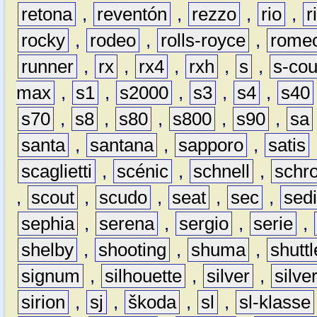
retona
,
reventón
,
rezzo
,
rio
,
r
rocky
,
rodeo
,
rolls-royce
,
rome
runner
,
rx
,
rx4
,
rxh
,
s
,
s-co
max
,
s1
,
s2000
,
s3
,
s4
,
s40
s70
,
s8
,
s80
,
s800
,
s90
,
sa
santa
,
santana
,
sapporo
,
satis
scaglietti
,
scénic
,
schnell
,
schro
,
scout
,
scudo
,
seat
,
sec
,
sedi
sephia
,
serena
,
sergio
,
serie
,
shelby
,
shooting
,
shuma
,
shuttl
signum
,
silhouette
,
silver
,
silve
sirion
,
sj
,
škoda
,
sl
,
sl-klasse