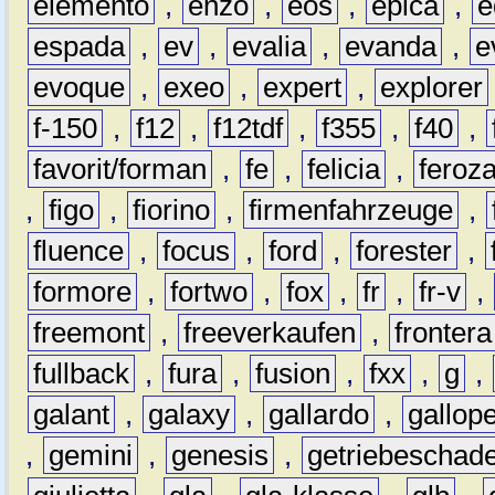
elemento
,
enzo
,
eos
,
epica
,
e
espada
,
ev
,
evalia
,
evanda
,
e
evoque
,
exeo
,
expert
,
explorer
f-150
,
f12
,
f12tdf
,
f355
,
f40
,
favorit/forman
,
fe
,
felicia
,
feroz
,
figo
,
fiorino
,
firmenfahrzeuge
,
fluence
,
focus
,
ford
,
forester
,
formore
,
fortwo
,
fox
,
fr
,
fr-v
,
freemont
,
freeverkaufen
,
frontera
fullback
,
fura
,
fusion
,
fxx
,
g
,
galant
,
galaxy
,
gallardo
,
gallop
,
gemini
,
genesis
,
getriebeschad