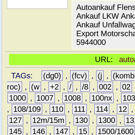
Autoankauf Flen
Ankauf LKW Ank
Ankauf Unfallwa
Export Motorsch
5944000
URL:
auto
TAGs:
(dg0)
,
(fcv)
,
(j
,
(komb
roc)
,
(w
,
+2
,
/
,
/8
,
002
,
02
1000
,
1007
,
1008
,
100nx
,
10
,
108/109
,
110
,
111
,
114
,
12
127
,
12m/15m
,
130
,
1300
,
13
145
,
146
,
147
,
15
,
1500/1600