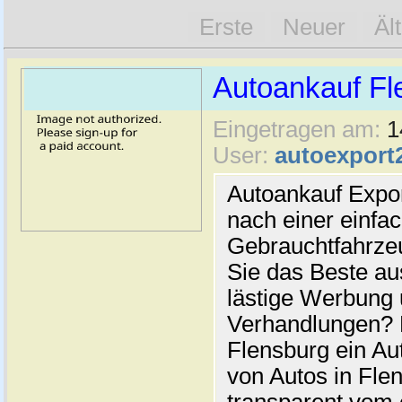
Erste
Neuer
Äl
Autoankauf Fl
Eingetragen am:
1
User:
autoexport
Autoankauf Expo
nach einer einfac
Gebrauchtfahrze
Sie das Beste au
lästige Werbung
Verhandlungen? 
Flensburg ein Au
von Autos in Flen