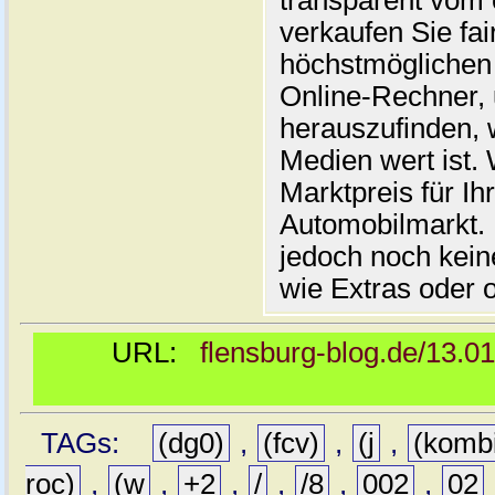
transparent vom 
verkaufen Sie fai
höchstmöglichen 
Online-Rechner,
herauszufinden, w
Medien wert ist. 
Marktpreis für I
Automobilmarkt. 
jedoch noch kein
wie Extras oder 
URL:
flensburg-blog.de/13.0
TAGs:
(dg0)
,
(fcv)
,
(j
,
(komb
roc)
,
(w
,
+2
,
/
,
/8
,
002
,
02