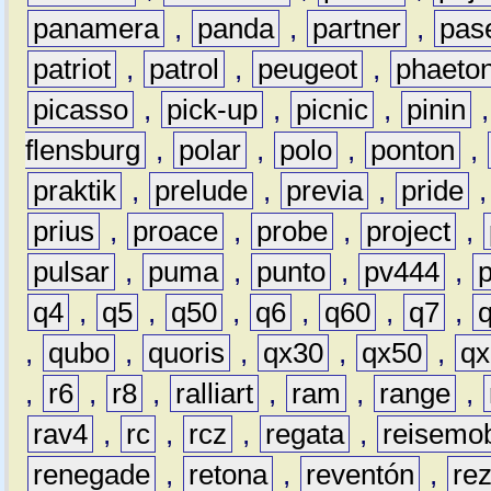
panamera
,
panda
,
partner
,
pas
patriot
,
patrol
,
peugeot
,
phaeto
picasso
,
pick-up
,
picnic
,
pinin
flensburg
,
polar
,
polo
,
ponton
,
praktik
,
prelude
,
previa
,
pride
prius
,
proace
,
probe
,
project
,
pulsar
,
puma
,
punto
,
pv444
,
q4
,
q5
,
q50
,
q6
,
q60
,
q7
,
,
qubo
,
quoris
,
qx30
,
qx50
,
qx
,
r6
,
r8
,
ralliart
,
ram
,
range
,
rav4
,
rc
,
rcz
,
regata
,
reisemob
renegade
,
retona
,
reventón
,
re