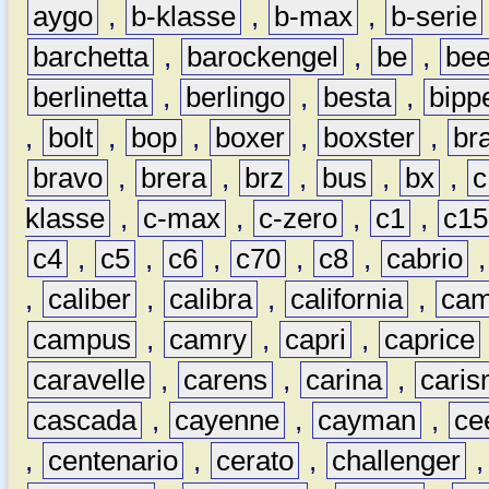
aygo
,
b-klasse
,
b-max
,
b-serie
barchetta
,
barockengel
,
be
,
be
berlinetta
,
berlingo
,
besta
,
bipp
,
bolt
,
bop
,
boxer
,
boxster
,
br
bravo
,
brera
,
brz
,
bus
,
bx
,
c
klasse
,
c-max
,
c-zero
,
c1
,
c15
c4
,
c5
,
c6
,
c70
,
c8
,
cabrio
,
caliber
,
calibra
,
california
,
cam
campus
,
camry
,
capri
,
caprice
caravelle
,
carens
,
carina
,
cari
cascada
,
cayenne
,
cayman
,
ce
,
centenario
,
cerato
,
challenger