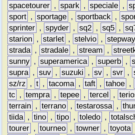
spacetourer
,
spark
,
speciale
,
s
sport
,
sportage
,
sportback
,
spo
sprinter
,
spyder
,
sq2
,
sq5
,
sq
starion
,
starlet
,
stelvio
,
stepwa
strada
,
stradale
,
stream
,
street
sunny
,
superamerica
,
superb
,
supra
,
suv
,
suzuki
,
sv
,
svr
,
sz/rz
,
t
,
tacoma
,
taft
,
tahoe
,
tc
,
tempra
,
tepee
,
tercel
,
teri
terrain
,
terrano
,
testarossa
,
thu
tiida
,
tino
,
tipo
,
toledo
,
totals
tourer
,
tourneo
,
towner
,
toyota