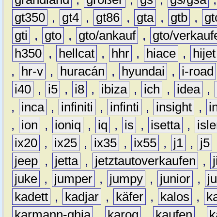
gt350
,
gt4
,
gt86
,
gta
,
gtb
,
gt
gti
,
gto
,
gto/ankauf
,
gto/verkauf
h350
,
hellcat
,
hhr
,
hiace
,
hijet
,
hr-v
,
huracán
,
hyundai
,
i-road
i40
,
i5
,
i8
,
ibiza
,
ich
,
idea
,
,
inca
,
infiniti
,
infinti
,
insight
,
i
,
ion
,
ioniq
,
iq
,
is
,
isetta
,
isl
ix20
,
ix25
,
ix35
,
ix55
,
j1
,
j5
jeep
,
jetta
,
jetztautoverkaufen
,
juke
,
jumper
,
jumpy
,
junior
,
j
kadett
,
kadjar
,
käfer
,
kalos
,
k
karmann-ghia
,
karoq
,
kaufen
,
k