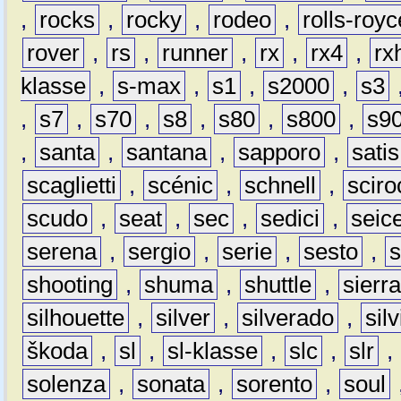
,
rocks
,
rocky
,
rodeo
,
rolls-royc
rover
,
rs
,
runner
,
rx
,
rx4
,
rx
klasse
,
s-max
,
s1
,
s2000
,
s3
,
s7
,
s70
,
s8
,
s80
,
s800
,
s9
,
santa
,
santana
,
sapporo
,
satis
scaglietti
,
scénic
,
schnell
,
sciro
scudo
,
seat
,
sec
,
sedici
,
seic
serena
,
sergio
,
serie
,
sesto
,
shooting
,
shuma
,
shuttle
,
sierr
silhouette
,
silver
,
silverado
,
silv
škoda
,
sl
,
sl-klasse
,
slc
,
slr
,
solenza
,
sonata
,
sorento
,
soul