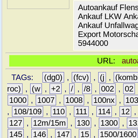
Autoankauf Flen
Ankauf LKW Ank
Ankauf Unfallwa
Export Motorsch
5944000
URL:
auto
TAGs:
(dg0)
,
(fcv)
,
(j
,
(komb
roc)
,
(w
,
+2
,
/
,
/8
,
002
,
02
1000
,
1007
,
1008
,
100nx
,
10
,
108/109
,
110
,
111
,
114
,
12
127
,
12m/15m
,
130
,
1300
,
13
145
,
146
,
147
,
15
,
1500/1600