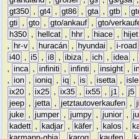
gt350
,
gt4
,
gt86
,
gta
,
gtb
,
gt
gti
,
gto
,
gto/ankauf
,
gto/verkauf
h350
,
hellcat
,
hhr
,
hiace
,
hijet
,
hr-v
,
huracán
,
hyundai
,
i-road
i40
,
i5
,
i8
,
ibiza
,
ich
,
idea
,
,
inca
,
infiniti
,
infinti
,
insight
,
i
,
ion
,
ioniq
,
iq
,
is
,
isetta
,
isl
ix20
,
ix25
,
ix35
,
ix55
,
j1
,
j5
jeep
,
jetta
,
jetztautoverkaufen
,
juke
,
jumper
,
jumpy
,
junior
,
j
kadett
,
kadjar
,
käfer
,
kalos
,
k
karmann-ghia
,
karoq
,
kaufen
,
k