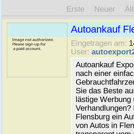
Erste
Neuer
Äl
Autoankauf Fl
Eingetragen am:
1
User:
autoexport
Autoankauf Expo
nach einer einfac
Gebrauchtfahrze
Sie das Beste au
lästige Werbung
Verhandlungen? 
Flensburg ein Au
von Autos in Flen