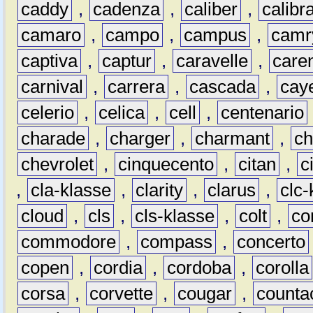
caddy
,
cadenza
,
caliber
,
calibr
camaro
,
campo
,
campus
,
camr
captiva
,
captur
,
caravelle
,
care
carnival
,
carrera
,
cascada
,
cay
celerio
,
celica
,
cell
,
centenario
charade
,
charger
,
charmant
,
ch
chevrolet
,
cinquecento
,
citan
,
c
,
cla-klasse
,
clarity
,
clarus
,
clc-
cloud
,
cls
,
cls-klasse
,
colt
,
c
commodore
,
compass
,
concerto
copen
,
cordia
,
cordoba
,
corolla
corsa
,
corvette
,
cougar
,
counta