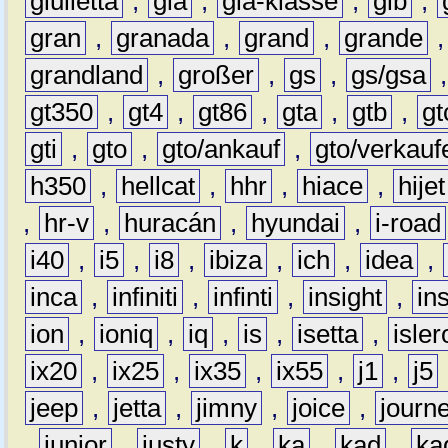
giulietta
,
gla
,
gla-klasse
,
glb
,
gran
,
granada
,
grand
,
grande
grandland
,
großer
,
gs
,
gs/gsa
gt350
,
gt4
,
gt86
,
gta
,
gtb
,
gt
gti
,
gto
,
gto/ankauf
,
gto/verkauf
h350
,
hellcat
,
hhr
,
hiace
,
hijet
,
hr-v
,
huracán
,
hyundai
,
i-road
i40
,
i5
,
i8
,
ibiza
,
ich
,
idea
,
inca
,
infiniti
,
infinti
,
insight
,
in
ion
,
ioniq
,
iq
,
is
,
isetta
,
isler
ix20
,
ix25
,
ix35
,
ix55
,
j1
,
j5
jeep
,
jetta
,
jimny
,
joice
,
journ
,
junior
,
justy
,
k
,
ka
,
kad
,
ka