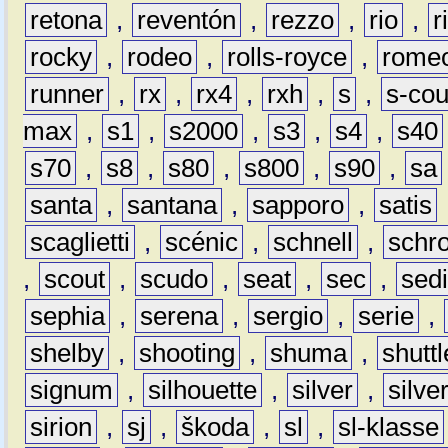
retona
,
reventón
,
rezzo
,
rio
,
r
rocky
,
rodeo
,
rolls-royce
,
rome
runner
,
rx
,
rx4
,
rxh
,
s
,
s-co
max
,
s1
,
s2000
,
s3
,
s4
,
s40
s70
,
s8
,
s80
,
s800
,
s90
,
sa
santa
,
santana
,
sapporo
,
satis
scaglietti
,
scénic
,
schnell
,
schro
,
scout
,
scudo
,
seat
,
sec
,
sedi
sephia
,
serena
,
sergio
,
serie
,
shelby
,
shooting
,
shuma
,
shuttl
signum
,
silhouette
,
silver
,
silve
sirion
,
sj
,
škoda
,
sl
,
sl-klasse