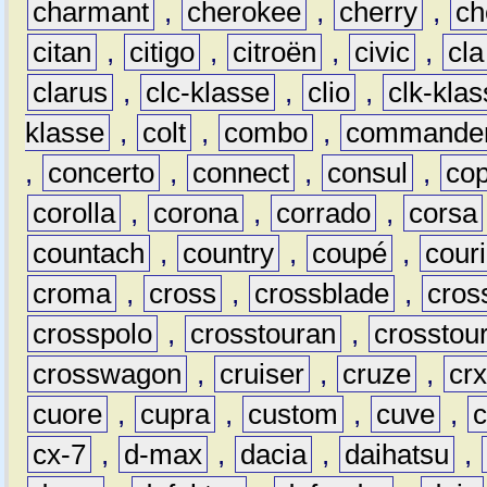
charmant
,
cherokee
,
cherry
,
ch
citan
,
citigo
,
citroën
,
civic
,
cla
clarus
,
clc-klasse
,
clio
,
clk-kla
klasse
,
colt
,
combo
,
commande
,
concerto
,
connect
,
consul
,
co
corolla
,
corona
,
corrado
,
corsa
countach
,
country
,
coupé
,
couri
croma
,
cross
,
crossblade
,
cros
crosspolo
,
crosstouran
,
crosstou
crosswagon
,
cruiser
,
cruze
,
cr
cuore
,
cupra
,
custom
,
cuve
,
cx-7
,
d-max
,
dacia
,
daihatsu
,