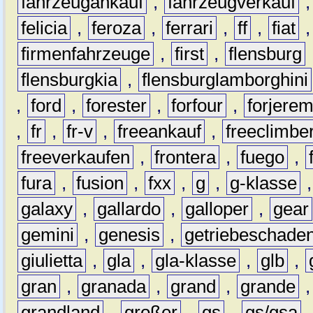
fahrzeugankauf
,
fahrzeugverkauf
felicia
,
feroza
,
ferrari
,
ff
,
fiat
firmenfahrzeuge
,
first
,
flensburg
flensburgkia
,
flensburglamborghini
,
ford
,
forester
,
forfour
,
forjere
,
fr
,
fr-v
,
freeankauf
,
freeclimbe
freeverkaufen
,
frontera
,
fuego
,
fura
,
fusion
,
fxx
,
g
,
g-klasse
galaxy
,
gallardo
,
galloper
,
gear
gemini
,
genesis
,
getriebeschade
giulietta
,
gla
,
gla-klasse
,
glb
,
gran
,
granada
,
grand
,
grande
grandland
,
großer
,
gs
,
gs/gsa