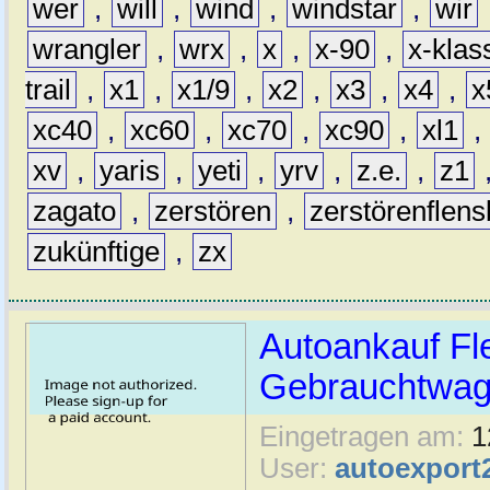
wer
,
will
,
wind
,
windstar
,
wir
wrangler
,
wrx
,
x
,
x-90
,
x-klas
trail
,
x1
,
x1/9
,
x2
,
x3
,
x4
,
x
xc40
,
xc60
,
xc70
,
xc90
,
xl1
,
xv
,
yaris
,
yeti
,
yrv
,
z.e.
,
z1
zagato
,
zerstören
,
zerstörenflen
zukünftige
,
zx
Autoankauf Fl
Gebrauchtwage
Eingetragen am:
1
User:
autoexport