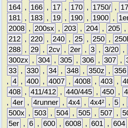
164
,
166
,
17
,
170
,
1750/
,
1
181
,
183
,
19
,
190
,
1900
,
1e
2008
,
200sx
,
203
,
204
,
205
212
,
220
,
240
,
25
,
250
,
250
288
,
29
,
2cv
,
2er
,
3
,
3/20
,
300zx
,
304
,
305
,
306
,
307
,
33
,
330
,
34
,
348
,
350z
,
356
,
4
,
400
,
4007
,
4008
,
403
,
4
408
,
411/412
,
440/445
,
450
,
,
4er
,
4runner
,
4x4
,
4x4²
,
5
,
500x
,
503
,
504
,
505
,
507
,
5
5er
,
6
,
600
,
6008
,
601
,
604