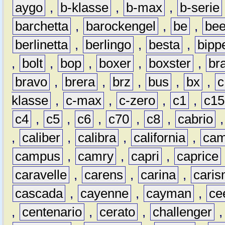
aygo
,
b-klasse
,
b-max
,
b-serie
barchetta
,
barockengel
,
be
,
be
berlinetta
,
berlingo
,
besta
,
bipp
,
bolt
,
bop
,
boxer
,
boxster
,
br
bravo
,
brera
,
brz
,
bus
,
bx
,
c
klasse
,
c-max
,
c-zero
,
c1
,
c15
c4
,
c5
,
c6
,
c70
,
c8
,
cabrio
,
caliber
,
calibra
,
california
,
cam
campus
,
camry
,
capri
,
caprice
caravelle
,
carens
,
carina
,
cari
cascada
,
cayenne
,
cayman
,
ce
,
centenario
,
cerato
,
challenger