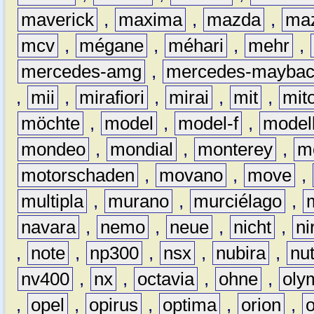
maverick
,
maxima
,
mazda
,
ma
mcv
,
mégane
,
méhari
,
mehr
,
mercedes-amg
,
mercedes-mayba
,
mii
,
mirafiori
,
mirai
,
mit
,
mit
möchte
,
model
,
model-f
,
model
mondeo
,
mondial
,
monterey
,
m
motorschaden
,
movano
,
move
,
multipla
,
murano
,
murciélago
,
navara
,
nemo
,
neue
,
nicht
,
ni
,
note
,
np300
,
nsx
,
nubira
,
nu
nv400
,
nx
,
octavia
,
ohne
,
oly
,
opel
,
opirus
,
optima
,
orion
,