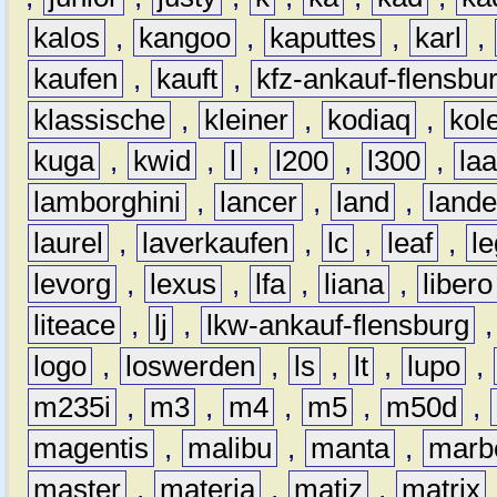
kalos
,
kangoo
,
kaputtes
,
karl
,
kaufen
,
kauft
,
kfz-ankauf-flensbu
klassische
,
kleiner
,
kodiaq
,
kol
kuga
,
kwid
,
l
,
l200
,
l300
,
la
lamborghini
,
lancer
,
land
,
lande
laurel
,
laverkaufen
,
lc
,
leaf
,
l
levorg
,
lexus
,
lfa
,
liana
,
libero
liteace
,
lj
,
lkw-ankauf-flensburg
logo
,
loswerden
,
ls
,
lt
,
lupo
,
m235i
,
m3
,
m4
,
m5
,
m50d
,
magentis
,
malibu
,
manta
,
marb
master
,
materia
,
matiz
,
matrix