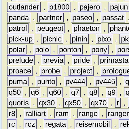
outlander
,
p1800
,
pajero
,
pajun
panda
,
partner
,
paseo
,
passat
patrol
,
peugeot
,
phaeton
,
phan
pick-up
,
picnic
,
pinin
,
pixo
,
p
polar
,
polo
,
ponton
,
pony
,
por
prelude
,
previa
,
pride
,
primasta
proace
,
probe
,
project
,
prologu
puma
,
punto
,
pv444
,
pv445
,
q50
,
q6
,
q60
,
q7
,
q8
,
q9
,
quoris
,
qx30
,
qx50
,
qx70
,
r
,
r8
,
ralliart
,
ram
,
range
,
range
rc
,
rcz
,
regata
,
reisemobil
,
re