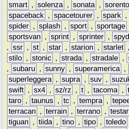
smart
,
solenza
,
sonata
,
sorent
spaceback
,
spacetourer
,
spark
spider
,
splash
,
sport
,
sportage
sportsvan
,
sprint
,
sprinter
,
spyd
,
ssr
,
st
,
star
,
starion
,
starlet
stilo
,
stonic
,
strada
,
stradale
,
,
subaru
,
sunny
,
superamerica
,
superleggera
,
supra
,
suv
,
suzu
swift
,
sx4
,
sz/rz
,
t
,
tacoma
,
taro
,
taunus
,
tc
,
tempra
,
tepe
terracan
,
terrain
,
terrano
,
testa
tiguan
,
tiida
,
tino
,
tipo
,
toledo