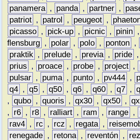
panamera
,
panda
,
partner
,
pas
patriot
,
patrol
,
peugeot
,
phaeto
picasso
,
pick-up
,
picnic
,
pinin
flensburg
,
polar
,
polo
,
ponton
,
praktik
,
prelude
,
previa
,
pride
prius
,
proace
,
probe
,
project
,
pulsar
,
puma
,
punto
,
pv444
,
q4
,
q5
,
q50
,
q6
,
q60
,
q7
,
,
qubo
,
quoris
,
qx30
,
qx50
,
qx
,
r6
,
r8
,
ralliart
,
ram
,
range
,
rav4
,
rc
,
rcz
,
regata
,
reisemob
renegade
,
retona
,
reventón
,
re