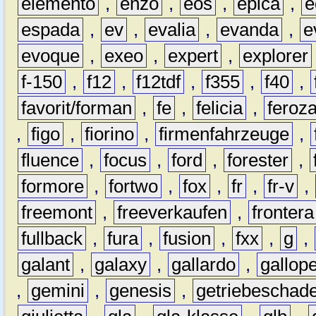
elemento
,
enzo
,
eos
,
epica
,
e
espada
,
ev
,
evalia
,
evanda
,
e
evoque
,
exeo
,
expert
,
explorer
f-150
,
f12
,
f12tdf
,
f355
,
f40
,
favorit/forman
,
fe
,
felicia
,
feroz
,
figo
,
fiorino
,
firmenfahrzeuge
,
fluence
,
focus
,
ford
,
forester
,
formore
,
fortwo
,
fox
,
fr
,
fr-v
,
freemont
,
freeverkaufen
,
frontera
fullback
,
fura
,
fusion
,
fxx
,
g
,
galant
,
galaxy
,
gallardo
,
gallop
,
gemini
,
genesis
,
getriebeschad