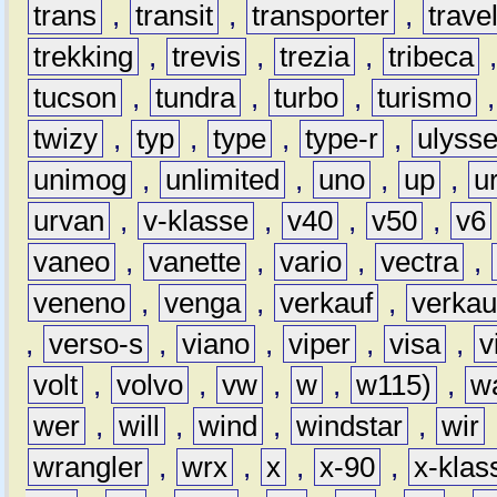
trans
,
transit
,
transporter
,
travel
trekking
,
trevis
,
trezia
,
tribeca
tucson
,
tundra
,
turbo
,
turismo
twizy
,
typ
,
type
,
type-r
,
ulyss
unimog
,
unlimited
,
uno
,
up
,
u
urvan
,
v-klasse
,
v40
,
v50
,
v6
vaneo
,
vanette
,
vario
,
vectra
,
veneno
,
venga
,
verkauf
,
verkau
,
verso-s
,
viano
,
viper
,
visa
,
v
volt
,
volvo
,
vw
,
w
,
w115)
,
w
wer
,
will
,
wind
,
windstar
,
wir
wrangler
,
wrx
,
x
,
x-90
,
x-klas