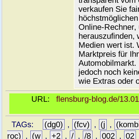
transparent vom 
verkaufen Sie fai
höchstmöglichen 
Online-Rechner,
herauszufinden, w
Medien wert ist. 
Marktpreis für I
Automobilmarkt. 
jedoch noch kein
wie Extras oder 
URL:
flensburg-blog.de/13.0
TAGs:
(dg0)
,
(fcv)
,
(j
,
(komb
roc)
,
(w
,
+2
,
/
,
/8
,
002
,
02