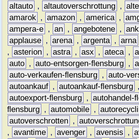
altauto
,
altautoverschrottung
,
alt
amarok
,
amazon
,
america
,
am
ampera-e
,
an
,
angebotene
,
ank
applause
,
arena
,
argenta
,
arna
,
asterion
,
astra
,
asx
,
ateca
,
a
auto
,
auto-entsorgen-flensburg
,
a
auto-verkaufen-flensburg
,
auto-ver
autoankauf
,
autoankauf-flensburg
autoexport-flensburg
,
autohandel-f
flensburg
,
automobile
,
autorecycl
autoverschrotten
,
autoverschrottun
,
avantime
,
avenger
,
avensis
,
a