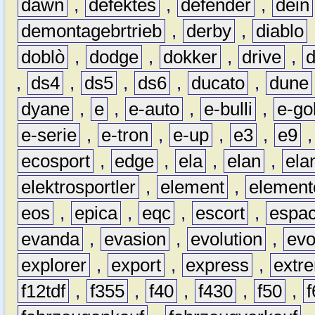
dawn
,
defektes
,
defender
,
dein
demontagebrtrieb
,
derby
,
diablo
doblò
,
dodge
,
dokker
,
drive
,
,
ds4
,
ds5
,
ds6
,
ducato
,
dune
dyane
,
e
,
e-auto
,
e-bulli
,
e-gol
e-serie
,
e-tron
,
e-up
,
e3
,
e9
ecosport
,
edge
,
ela
,
elan
,
ela
elektrosportler
,
element
,
element
eos
,
epica
,
eqc
,
escort
,
espa
evanda
,
evasion
,
evolution
,
ev
explorer
,
export
,
express
,
extr
f12tdf
,
f355
,
f40
,
f430
,
f50
,
f