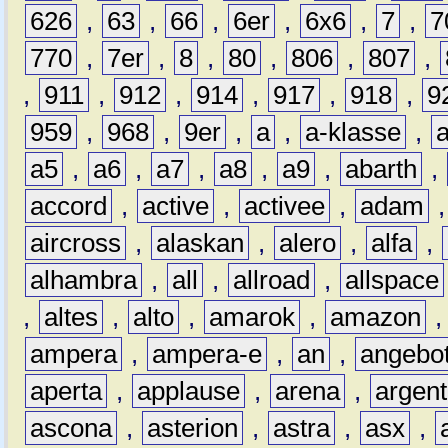
626
,
63
,
66
,
6er
,
6x6
,
7
,
7
770
,
7er
,
8
,
80
,
806
,
807
,
,
911
,
912
,
914
,
917
,
918
,
9
959
,
968
,
9er
,
a
,
a-klasse
,
a5
,
a6
,
a7
,
a8
,
a9
,
abarth
,
accord
,
active
,
activee
,
adam
aircross
,
alaskan
,
alero
,
alfa
,
alhambra
,
all
,
allroad
,
allspace
,
altes
,
alto
,
amarok
,
amazon
ampera
,
ampera-e
,
an
,
angebo
aperta
,
applause
,
arena
,
argen
ascona
,
asterion
,
astra
,
asx
,