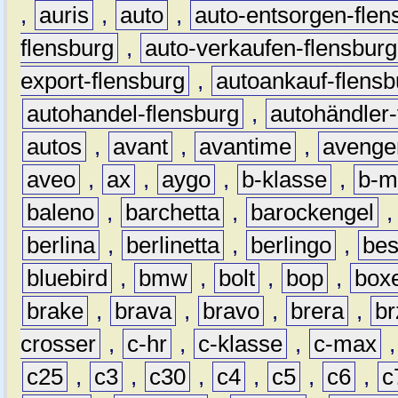
,
auris
,
auto
,
auto-entsorgen-flen
flensburg
,
auto-verkaufen-flensburg
export-flensburg
,
autoankauf-flensb
autohandel-flensburg
,
autohändler-
autos
,
avant
,
avantime
,
avenge
aveo
,
ax
,
aygo
,
b-klasse
,
b-m
baleno
,
barchetta
,
barockengel
berlina
,
berlinetta
,
berlingo
,
bes
bluebird
,
bmw
,
bolt
,
bop
,
box
brake
,
brava
,
bravo
,
brera
,
br
crosser
,
c-hr
,
c-klasse
,
c-max
c25
,
c3
,
c30
,
c4
,
c5
,
c6
,
c