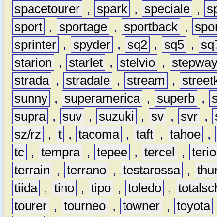
spacetourer
,
spark
,
speciale
,
s
sport
,
sportage
,
sportback
,
spo
sprinter
,
spyder
,
sq2
,
sq5
,
sq
starion
,
starlet
,
stelvio
,
stepwa
strada
,
stradale
,
stream
,
street
sunny
,
superamerica
,
superb
,
supra
,
suv
,
suzuki
,
sv
,
svr
,
sz/rz
,
t
,
tacoma
,
taft
,
tahoe
,
tc
,
tempra
,
tepee
,
tercel
,
teri
terrain
,
terrano
,
testarossa
,
thu
tiida
,
tino
,
tipo
,
toledo
,
totals
tourer
,
tourneo
,
towner
,
toyota