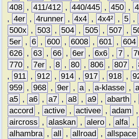
408
,
411/412
,
440/445
,
450
,
,
4er
,
4runner
,
4x4
,
4x4²
,
5
,
500x
,
503
,
504
,
505
,
507
,
5
5er
,
6
,
600
,
6008
,
601
,
604
626
,
63
,
66
,
6er
,
6x6
,
7
,
7
770
,
7er
,
8
,
80
,
806
,
807
,
,
911
,
912
,
914
,
917
,
918
,
9
959
,
968
,
9er
,
a
,
a-klasse
,
a5
,
a6
,
a7
,
a8
,
a9
,
abarth
,
accord
,
active
,
activee
,
adam
aircross
,
alaskan
,
alero
,
alfa
,
alhambra
,
all
,
allroad
,
allspace