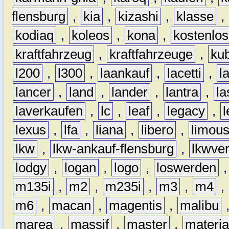
flensburg
,
kia
,
kizashi
,
klasse
,
kodiaq
,
koleos
,
kona
,
kostenlos
kraftfahrzeug
,
kraftfahrzeuge
,
kub
l200
,
l300
,
laankauf
,
lacetti
,
l
lancer
,
land
,
lander
,
lantra
,
la
laverkaufen
,
lc
,
leaf
,
legacy
,
lexus
,
lfa
,
liana
,
libero
,
limous
lkw
,
lkw-ankauf-flensburg
,
lkwver
lodgy
,
logan
,
logo
,
loswerden
m135i
,
m2
,
m235i
,
m3
,
m4
,
m6
,
macan
,
magentis
,
malibu
marea
,
massif
,
master
,
materi