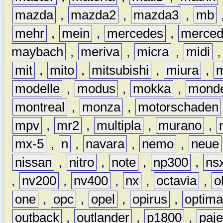
mazda
,
mazda2
,
mazda3
,
mb
mehr
,
mein
,
mercedes
,
merce
maybach
,
meriva
,
micra
,
midi
mit
,
mito
,
mitsubishi
,
miura
,
modelle
,
modus
,
mokka
,
mond
montreal
,
monza
,
motorschaden
mpv
,
mr2
,
multipla
,
murano
,
mx-5
,
n
,
navara
,
nemo
,
neue
nissan
,
nitro
,
note
,
np300
,
ns
,
nv200
,
nv400
,
nx
,
octavia
,
o
one
,
opc
,
opel
,
opirus
,
optim
outback
,
outlander
,
p1800
,
paje