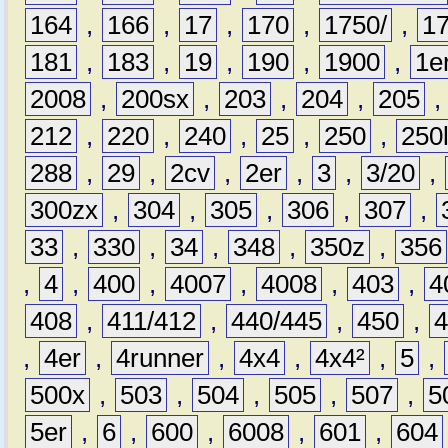
164
,
166
,
17
,
170
,
1750/
,
1
181
,
183
,
19
,
190
,
1900
,
1e
2008
,
200sx
,
203
,
204
,
205
212
,
220
,
240
,
25
,
250
,
250
288
,
29
,
2cv
,
2er
,
3
,
3/20
,
300zx
,
304
,
305
,
306
,
307
,
33
,
330
,
34
,
348
,
350z
,
356
,
4
,
400
,
4007
,
4008
,
403
,
4
408
,
411/412
,
440/445
,
450
,
,
4er
,
4runner
,
4x4
,
4x4²
,
5
,
500x
,
503
,
504
,
505
,
507
,
5
5er
,
6
,
600
,
6008
,
601
,
604