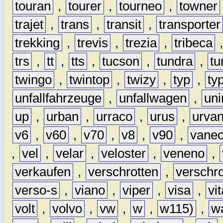
touran
,
tourer
,
tourneo
,
towner
trajet
,
trans
,
transit
,
transporter
trekking
,
trevis
,
trezia
,
tribeca
trs
,
tt
,
tts
,
tucson
,
tundra
,
tu
twingo
,
twintop
,
twizy
,
typ
,
ty
unfallfahrzeuge
,
unfallwagen
,
un
up
,
urban
,
urraco
,
urus
,
urva
v6
,
v60
,
v70
,
v8
,
v90
,
vane
,
vel
,
velar
,
veloster
,
veneno
,
verkaufen
,
verschrotten
,
verschro
verso-s
,
viano
,
viper
,
visa
,
vi
volt
,
volvo
,
vw
,
w
,
w115)
,
w