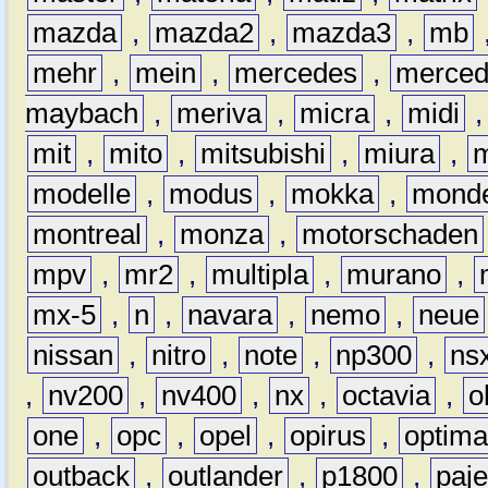
mazda
,
mazda2
,
mazda3
,
mb
mehr
,
mein
,
mercedes
,
merce
maybach
,
meriva
,
micra
,
midi
mit
,
mito
,
mitsubishi
,
miura
,
modelle
,
modus
,
mokka
,
mond
montreal
,
monza
,
motorschaden
mpv
,
mr2
,
multipla
,
murano
,
mx-5
,
n
,
navara
,
nemo
,
neue
nissan
,
nitro
,
note
,
np300
,
ns
,
nv200
,
nv400
,
nx
,
octavia
,
o
one
,
opc
,
opel
,
opirus
,
optim
outback
,
outlander
,
p1800
,
paje