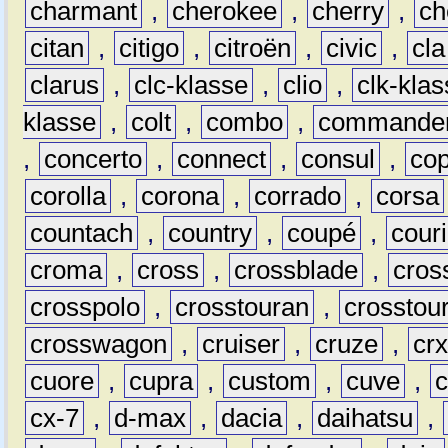
charmant
,
cherokee
,
cherry
,
ch
citan
,
citigo
,
citroën
,
civic
,
cla
clarus
,
clc-klasse
,
clio
,
clk-kla
klasse
,
colt
,
combo
,
commande
,
concerto
,
connect
,
consul
,
co
corolla
,
corona
,
corrado
,
corsa
countach
,
country
,
coupé
,
couri
croma
,
cross
,
crossblade
,
cros
crosspolo
,
crosstouran
,
crosstou
crosswagon
,
cruiser
,
cruze
,
cr
cuore
,
cupra
,
custom
,
cuve
,
cx-7
,
d-max
,
dacia
,
daihatsu
,