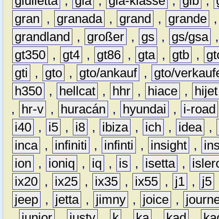
giulietta
,
gla
,
gla-klasse
,
glb
,
gran
,
granada
,
grand
,
grande
grandland
,
großer
,
gs
,
gs/gsa
gt350
,
gt4
,
gt86
,
gta
,
gtb
,
gt
gti
,
gto
,
gto/ankauf
,
gto/verkauf
h350
,
hellcat
,
hhr
,
hiace
,
hijet
,
hr-v
,
huracán
,
hyundai
,
i-road
i40
,
i5
,
i8
,
ibiza
,
ich
,
idea
,
inca
,
infiniti
,
infinti
,
insight
,
in
ion
,
ioniq
,
iq
,
is
,
isetta
,
isler
ix20
,
ix25
,
ix35
,
ix55
,
j1
,
j5
jeep
,
jetta
,
jimny
,
joice
,
journ
,
junior
,
justy
,
k
,
ka
,
kad
,
ka