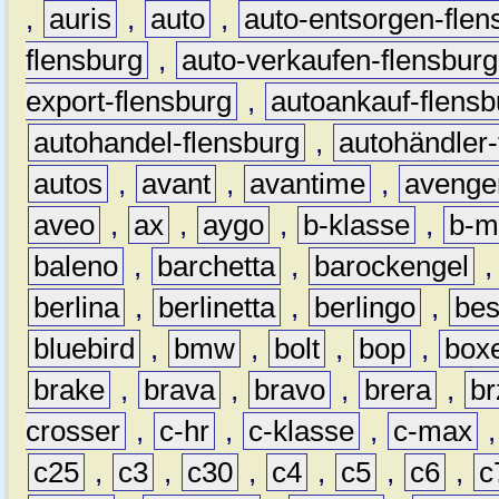
,
auris
,
auto
,
auto-entsorgen-flen
flensburg
,
auto-verkaufen-flensburg
export-flensburg
,
autoankauf-flensb
autohandel-flensburg
,
autohändler-
autos
,
avant
,
avantime
,
avenge
aveo
,
ax
,
aygo
,
b-klasse
,
b-m
baleno
,
barchetta
,
barockengel
berlina
,
berlinetta
,
berlingo
,
bes
bluebird
,
bmw
,
bolt
,
bop
,
box
brake
,
brava
,
bravo
,
brera
,
br
crosser
,
c-hr
,
c-klasse
,
c-max
c25
,
c3
,
c30
,
c4
,
c5
,
c6
,
c