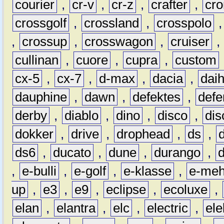
courier
,
cr-v
,
cr-z
,
crafter
,
cr
crossgolf
,
crossland
,
crosspolo
,
crossup
,
crosswagon
,
cruiser
,
cullinan
,
cuore
,
cupra
,
custom
cx-5
,
cx-7
,
d-max
,
dacia
,
dai
dauphine
,
dawn
,
defektes
,
defe
derby
,
diablo
,
dino
,
disco
,
dis
dokker
,
drive
,
drophead
,
ds
,
ds6
,
ducato
,
dune
,
durango
,
,
e-bulli
,
e-golf
,
e-klasse
,
e-meh
up
,
e3
,
e9
,
eclipse
,
ecoluxe
,
elan
,
elantra
,
elc
,
electric
,
ele