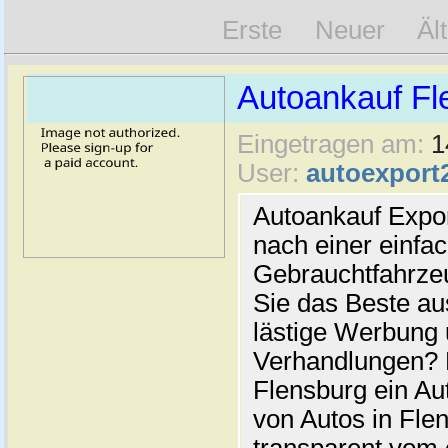
Erste
Neuer
Äl
Autoankauf Fl
Eingetragen am:
1
User:
autoexport
Autoankauf Expo
nach einer einfac
Gebrauchtfahrze
Sie das Beste au
lästige Werbung
Verhandlungen? 
Flensburg ein Au
von Autos in Flen