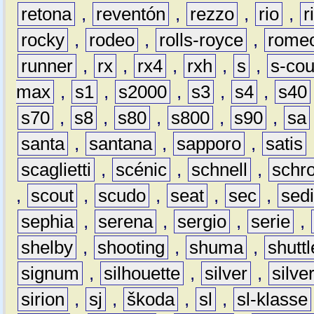
retona
,
reventón
,
rezzo
,
rio
,
r
rocky
,
rodeo
,
rolls-royce
,
rome
runner
,
rx
,
rx4
,
rxh
,
s
,
s-co
max
,
s1
,
s2000
,
s3
,
s4
,
s40
s70
,
s8
,
s80
,
s800
,
s90
,
sa
santa
,
santana
,
sapporo
,
satis
scaglietti
,
scénic
,
schnell
,
schro
,
scout
,
scudo
,
seat
,
sec
,
sedi
sephia
,
serena
,
sergio
,
serie
,
shelby
,
shooting
,
shuma
,
shuttl
signum
,
silhouette
,
silver
,
silve
sirion
,
sj
,
škoda
,
sl
,
sl-klasse