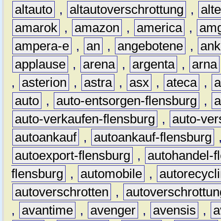
altauto
,
altautoverschrottung
,
alt
amarok
,
amazon
,
america
,
am
ampera-e
,
an
,
angebotene
,
ank
applause
,
arena
,
argenta
,
arna
,
asterion
,
astra
,
asx
,
ateca
,
a
auto
,
auto-entsorgen-flensburg
,
a
auto-verkaufen-flensburg
,
auto-ver
autoankauf
,
autoankauf-flensburg
autoexport-flensburg
,
autohandel-f
flensburg
,
automobile
,
autorecycl
autoverschrotten
,
autoverschrottun
,
avantime
,
avenger
,
avensis
,
a