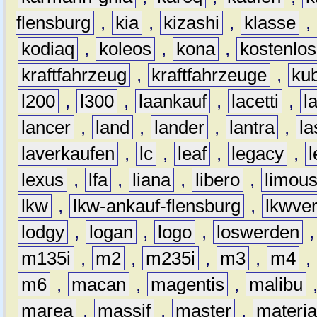
flensburg
,
kia
,
kizashi
,
klasse
,
kodiaq
,
koleos
,
kona
,
kostenlos
kraftfahrzeug
,
kraftfahrzeuge
,
kub
l200
,
l300
,
laankauf
,
lacetti
,
l
lancer
,
land
,
lander
,
lantra
,
la
laverkaufen
,
lc
,
leaf
,
legacy
,
lexus
,
lfa
,
liana
,
libero
,
limous
lkw
,
lkw-ankauf-flensburg
,
lkwver
lodgy
,
logan
,
logo
,
loswerden
m135i
,
m2
,
m235i
,
m3
,
m4
,
m6
,
macan
,
magentis
,
malibu
marea
,
massif
,
master
,
materi