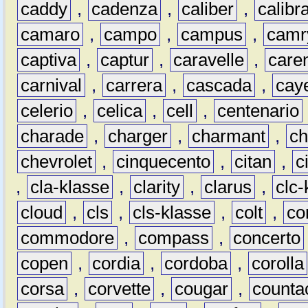
caddy
,
cadenza
,
caliber
,
calibr
camaro
,
campo
,
campus
,
camr
captiva
,
captur
,
caravelle
,
care
carnival
,
carrera
,
cascada
,
cay
celerio
,
celica
,
cell
,
centenario
charade
,
charger
,
charmant
,
ch
chevrolet
,
cinquecento
,
citan
,
c
,
cla-klasse
,
clarity
,
clarus
,
clc-
cloud
,
cls
,
cls-klasse
,
colt
,
c
commodore
,
compass
,
concerto
copen
,
cordia
,
cordoba
,
corolla
corsa
,
corvette
,
cougar
,
counta