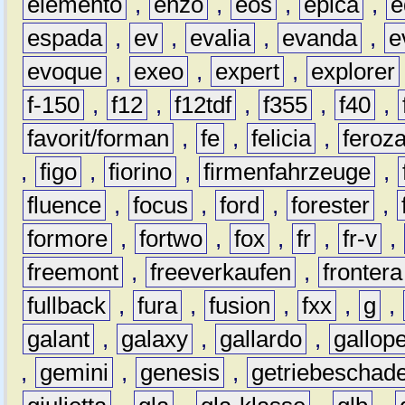
elemento
,
enzo
,
eos
,
epica
,
e
espada
,
ev
,
evalia
,
evanda
,
e
evoque
,
exeo
,
expert
,
explorer
f-150
,
f12
,
f12tdf
,
f355
,
f40
,
favorit/forman
,
fe
,
felicia
,
feroz
,
figo
,
fiorino
,
firmenfahrzeuge
,
fluence
,
focus
,
ford
,
forester
,
formore
,
fortwo
,
fox
,
fr
,
fr-v
,
freemont
,
freeverkaufen
,
frontera
fullback
,
fura
,
fusion
,
fxx
,
g
,
galant
,
galaxy
,
gallardo
,
gallop
,
gemini
,
genesis
,
getriebeschad