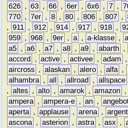
626
,
63
,
66
,
6er
,
6x6
,
7
,
7
770
,
7er
,
8
,
80
,
806
,
807
,
,
911
,
912
,
914
,
917
,
918
,
9
959
,
968
,
9er
,
a
,
a-klasse
,
a5
,
a6
,
a7
,
a8
,
a9
,
abarth
,
accord
,
active
,
activee
,
adam
aircross
,
alaskan
,
alero
,
alfa
,
alhambra
,
all
,
allroad
,
allspace
,
altes
,
alto
,
amarok
,
amazon
ampera
,
ampera-e
,
an
,
angebo
aperta
,
applause
,
arena
,
argen
ascona
,
asterion
,
astra
,
asx
,