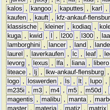
kalos
,
kangoo
,
kaputtes
,
karl
,
kaufen
,
kauft
,
kfz-ankauf-flensbu
klassische
,
kleiner
,
kodiaq
,
kol
kuga
,
kwid
,
l
,
l200
,
l300
,
la
lamborghini
,
lancer
,
land
,
lande
laurel
,
laverkaufen
,
lc
,
leaf
,
l
levorg
,
lexus
,
lfa
,
liana
,
libero
liteace
,
lj
,
lkw-ankauf-flensburg
logo
,
loswerden
,
ls
,
lt
,
lupo
,
m235i
,
m3
,
m4
,
m5
,
m50d
,
magentis
,
malibu
,
manta
,
marb
master
,
materia
,
matiz
,
matrix