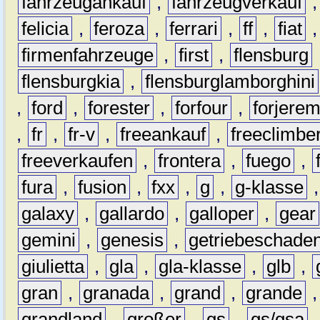
fahrzeugankauf
,
fahrzeugverkauf
felicia
,
feroza
,
ferrari
,
ff
,
fiat
firmenfahrzeuge
,
first
,
flensburg
flensburgkia
,
flensburglamborghini
,
ford
,
forester
,
forfour
,
forjere
,
fr
,
fr-v
,
freeankauf
,
freeclimbe
freeverkaufen
,
frontera
,
fuego
,
fura
,
fusion
,
fxx
,
g
,
g-klasse
galaxy
,
gallardo
,
galloper
,
gear
gemini
,
genesis
,
getriebeschade
giulietta
,
gla
,
gla-klasse
,
glb
,
gran
,
granada
,
grand
,
grande
grandland
,
großer
,
gs
,
gs/gsa