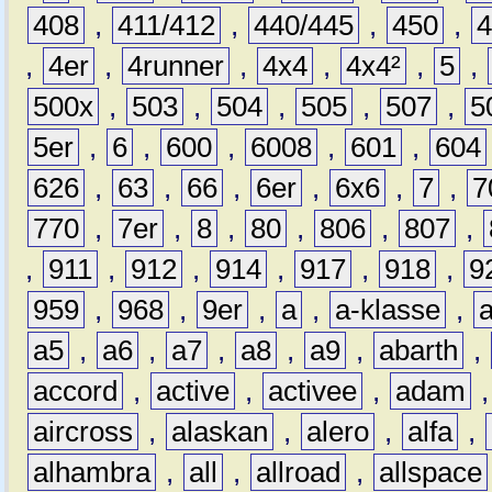
408
,
411/412
,
440/445
,
450
,
,
4er
,
4runner
,
4x4
,
4x4²
,
5
,
500x
,
503
,
504
,
505
,
507
,
5
5er
,
6
,
600
,
6008
,
601
,
604
626
,
63
,
66
,
6er
,
6x6
,
7
,
7
770
,
7er
,
8
,
80
,
806
,
807
,
,
911
,
912
,
914
,
917
,
918
,
9
959
,
968
,
9er
,
a
,
a-klasse
,
a5
,
a6
,
a7
,
a8
,
a9
,
abarth
,
accord
,
active
,
activee
,
adam
aircross
,
alaskan
,
alero
,
alfa
,
alhambra
,
all
,
allroad
,
allspace