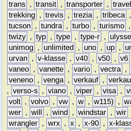
trans
,
transit
,
transporter
,
travel
trekking
,
trevis
,
trezia
,
tribeca
tucson
,
tundra
,
turbo
,
turismo
twizy
,
typ
,
type
,
type-r
,
ulyss
unimog
,
unlimited
,
uno
,
up
,
u
urvan
,
v-klasse
,
v40
,
v50
,
v6
vaneo
,
vanette
,
vario
,
vectra
,
veneno
,
venga
,
verkauf
,
verkau
,
verso-s
,
viano
,
viper
,
visa
,
v
volt
,
volvo
,
vw
,
w
,
w115)
,
w
wer
,
will
,
wind
,
windstar
,
wir
wrangler
,
wrx
,
x
,
x-90
,
x-klas