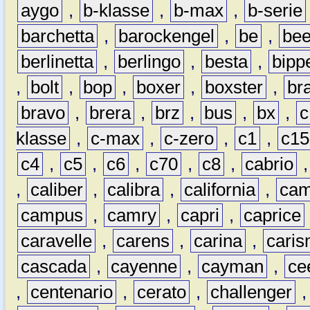
aygo
,
b-klasse
,
b-max
,
b-serie
barchetta
,
barockengel
,
be
,
be
berlinetta
,
berlingo
,
besta
,
bipp
,
bolt
,
bop
,
boxer
,
boxster
,
br
bravo
,
brera
,
brz
,
bus
,
bx
,
c
klasse
,
c-max
,
c-zero
,
c1
,
c15
c4
,
c5
,
c6
,
c70
,
c8
,
cabrio
,
caliber
,
calibra
,
california
,
cam
campus
,
camry
,
capri
,
caprice
caravelle
,
carens
,
carina
,
cari
cascada
,
cayenne
,
cayman
,
ce
,
centenario
,
cerato
,
challenger