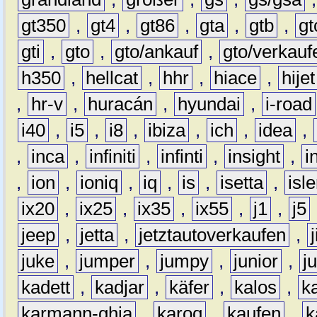
gt350
,
gt4
,
gt86
,
gta
,
gtb
,
gt
gti
,
gto
,
gto/ankauf
,
gto/verkauf
h350
,
hellcat
,
hhr
,
hiace
,
hijet
,
hr-v
,
huracán
,
hyundai
,
i-road
i40
,
i5
,
i8
,
ibiza
,
ich
,
idea
,
,
inca
,
infiniti
,
infinti
,
insight
,
i
,
ion
,
ioniq
,
iq
,
is
,
isetta
,
isl
ix20
,
ix25
,
ix35
,
ix55
,
j1
,
j5
jeep
,
jetta
,
jetztautoverkaufen
,
juke
,
jumper
,
jumpy
,
junior
,
j
kadett
,
kadjar
,
käfer
,
kalos
,
k
karmann-ghia
,
karoq
,
kaufen
,
k