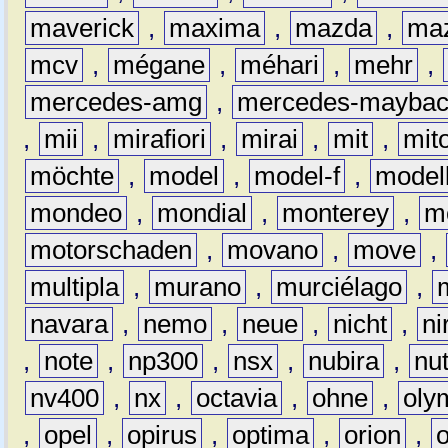
maverick
,
maxima
,
mazda
,
ma
mcv
,
mégane
,
méhari
,
mehr
,
mercedes-amg
,
mercedes-mayba
,
mii
,
mirafiori
,
mirai
,
mit
,
mit
möchte
,
model
,
model-f
,
model
mondeo
,
mondial
,
monterey
,
m
motorschaden
,
movano
,
move
,
multipla
,
murano
,
murciélago
,
navara
,
nemo
,
neue
,
nicht
,
ni
,
note
,
np300
,
nsx
,
nubira
,
nu
nv400
,
nx
,
octavia
,
ohne
,
oly
,
opel
,
opirus
,
optima
,
orion
,