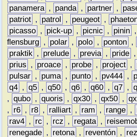
panamera
,
panda
,
partner
,
pas
patriot
,
patrol
,
peugeot
,
phaeto
picasso
,
pick-up
,
picnic
,
pinin
flensburg
,
polar
,
polo
,
ponton
,
praktik
,
prelude
,
previa
,
pride
prius
,
proace
,
probe
,
project
,
pulsar
,
puma
,
punto
,
pv444
,
q4
,
q5
,
q50
,
q6
,
q60
,
q7
,
,
qubo
,
quoris
,
qx30
,
qx50
,
qx
,
r6
,
r8
,
ralliart
,
ram
,
range
,
rav4
,
rc
,
rcz
,
regata
,
reisemob
renegade
,
retona
,
reventón
,
re