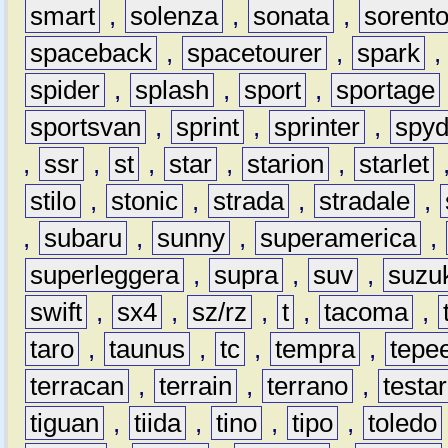
smart
,
solenza
,
sonata
,
sorent
spaceback
,
spacetourer
,
spark
spider
,
splash
,
sport
,
sportage
sportsvan
,
sprint
,
sprinter
,
spyd
,
ssr
,
st
,
star
,
starion
,
starlet
stilo
,
stonic
,
strada
,
stradale
,
,
subaru
,
sunny
,
superamerica
,
superleggera
,
supra
,
suv
,
suzu
swift
,
sx4
,
sz/rz
,
t
,
tacoma
,
taro
,
taunus
,
tc
,
tempra
,
tepe
terracan
,
terrain
,
terrano
,
testa
tiguan
,
tiida
,
tino
,
tipo
,
toledo