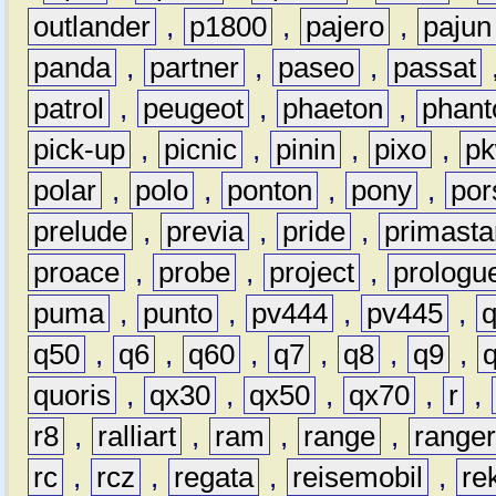
outlander
,
p1800
,
pajero
,
pajun
panda
,
partner
,
paseo
,
passat
patrol
,
peugeot
,
phaeton
,
phan
pick-up
,
picnic
,
pinin
,
pixo
,
p
polar
,
polo
,
ponton
,
pony
,
por
prelude
,
previa
,
pride
,
primasta
proace
,
probe
,
project
,
prologu
puma
,
punto
,
pv444
,
pv445
,
q50
,
q6
,
q60
,
q7
,
q8
,
q9
,
quoris
,
qx30
,
qx50
,
qx70
,
r
,
r8
,
ralliart
,
ram
,
range
,
range
rc
,
rcz
,
regata
,
reisemobil
,
re