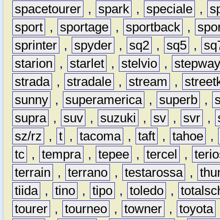
spacetourer
,
spark
,
speciale
,
s
sport
,
sportage
,
sportback
,
spo
sprinter
,
spyder
,
sq2
,
sq5
,
sq
starion
,
starlet
,
stelvio
,
stepwa
strada
,
stradale
,
stream
,
street
sunny
,
superamerica
,
superb
,
supra
,
suv
,
suzuki
,
sv
,
svr
,
sz/rz
,
t
,
tacoma
,
taft
,
tahoe
,
tc
,
tempra
,
tepee
,
tercel
,
teri
terrain
,
terrano
,
testarossa
,
thu
tiida
,
tino
,
tipo
,
toledo
,
totals
tourer
,
tourneo
,
towner
,
toyota