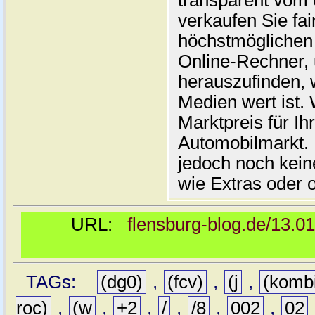
transparent vom 
verkaufen Sie fai
höchstmöglichen 
Online-Rechner,
herauszufinden, w
Medien wert ist. 
Marktpreis für I
Automobilmarkt. 
jedoch noch kein
wie Extras oder 
URL:
flensburg-blog.de/13.0
TAGs:
(dg0)
,
(fcv)
,
(j
,
(komb
roc)
,
(w
,
+2
,
/
,
/8
,
002
,
02