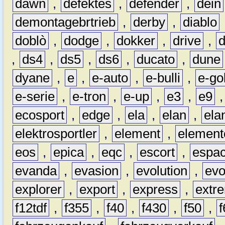
dawn
,
defektes
,
defender
,
dein
demontagebrtrieb
,
derby
,
diablo
doblò
,
dodge
,
dokker
,
drive
,
,
ds4
,
ds5
,
ds6
,
ducato
,
dune
dyane
,
e
,
e-auto
,
e-bulli
,
e-gol
e-serie
,
e-tron
,
e-up
,
e3
,
e9
ecosport
,
edge
,
ela
,
elan
,
ela
elektrosportler
,
element
,
element
eos
,
epica
,
eqc
,
escort
,
espa
evanda
,
evasion
,
evolution
,
ev
explorer
,
export
,
express
,
extr
f12tdf
,
f355
,
f40
,
f430
,
f50
,
f