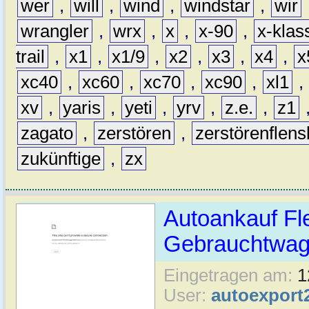
wer
,
will
,
wind
,
windstar
,
wir
wrangler
,
wrx
,
x
,
x-90
,
x-klas
trail
,
x1
,
x1/9
,
x2
,
x3
,
x4
,
x
xc40
,
xc60
,
xc70
,
xc90
,
xl1
,
xv
,
yaris
,
yeti
,
yrv
,
z.e.
,
z1
zagato
,
zerstören
,
zerstörenflen
zukünftige
,
zx
Autoankauf Fl
Gebrauchtwage
Eingetragen am:
1
User:
autoexport