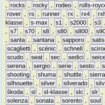
,
rocks
,
rocky
,
rodeo
,
rolls-royc
rover
,
rs
,
runner
,
rx
,
rx4
,
rx
klasse
,
s-max
,
s1
,
s2000
,
s3
,
s7
,
s70
,
s8
,
s80
,
s800
,
s9
,
santa
,
santana
,
sapporo
,
satis
scaglietti
,
scénic
,
schnell
,
sciro
scudo
,
seat
,
sec
,
sedici
,
seic
serena
,
sergio
,
serie
,
sesto
,
shooting
,
shuma
,
shuttle
,
sierr
silhouette
,
silver
,
silverado
,
silv
škoda
,
sl
,
sl-klasse
,
slc
,
slr
,
solenza
,
sonata
,
sorento
,
soul