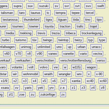
ggera
,
supra
,
suv
,
suzuki
,
sv
,
svr
,
svt
,
svx
,
swift
,
talisman
,
taro
,
taunus
,
tc
,
tempra
,
tepee
,
tercel
,
,
testarossa
,
thunderbird
,
tigra
,
tiguan
,
tiida
,
tino
,
tipo
,
ourer
,
tourneo
,
towner
,
toyota
,
traction
,
trafic
,
trajet
,
,
tredia
,
trekking
,
trevis
,
trezia
,
tribeca
,
trockenlegung
,
,
turbo
,
turismo
,
tüv
,
twingo
,
twintop
,
twizy
,
typ
,
type
nfallwagen
,
unimog
,
unlimited
,
uno
,
up
,
urban
,
urraco
,
,
v60
,
v70
,
v8
,
v90
,
vaneo
,
vanette
,
vario
,
vectra
,
verkauf
,
verkaufen
,
verschrotten
,
verschrottenflensburg
,
verso
,
varo
,
volante
,
volt
,
volvo
,
vw
,
w
,
w115)
,
wagon
,
dstar
,
wir
,
wohnmobil
,
wraith
,
wrangler
,
wrx
,
x
,
x-90
,
x1/9
,
x2
,
x3
,
x4
,
x5
,
x6
,
x7
,
xantia
,
xc40
,
xc60
xsara
,
xv
,
yaris
,
yeti
,
yrv
,
z.e.
,
z1
,
z3
,
z4
,
z8
,
rg
,
zl1
,
zoe
,
zu
,
zukünftige
,
zx