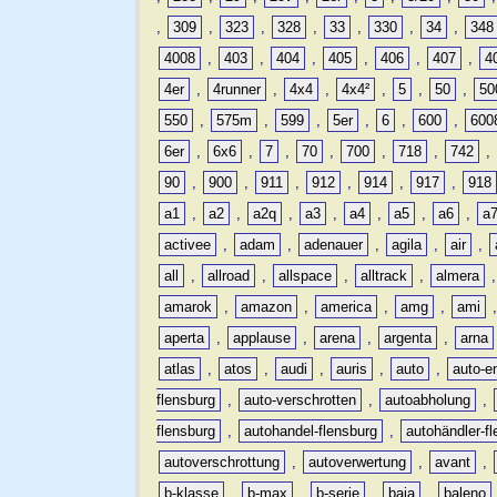
,
309
,
323
,
328
,
33
,
330
,
34
,
348
4008
,
403
,
404
,
405
,
406
,
407
,
4
4er
,
4runner
,
4x4
,
4x4²
,
5
,
50
,
50
550
,
575m
,
599
,
5er
,
6
,
600
,
600
6er
,
6x6
,
7
,
70
,
700
,
718
,
742
,
90
,
900
,
911
,
912
,
914
,
917
,
918
a1
,
a2
,
a2q
,
a3
,
a4
,
a5
,
a6
,
a
activee
,
adam
,
adenauer
,
agila
,
air
,
all
,
allroad
,
allspace
,
alltrack
,
almera
amarok
,
amazon
,
america
,
amg
,
ami
aperta
,
applause
,
arena
,
argenta
,
arna
atlas
,
atos
,
audi
,
auris
,
auto
,
auto-e
flensburg
,
auto-verschrotten
,
autoabholung
,
flensburg
,
autohandel-flensburg
,
autohändler-f
autoverschrottung
,
autoverwertung
,
avant
,
b-klasse
,
b-max
,
b-serie
,
baja
,
baleno