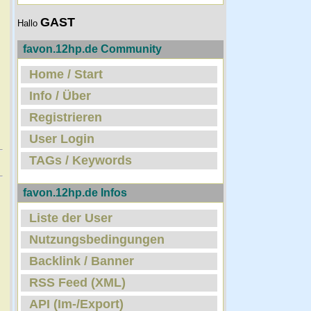
GAST
Hallo
favon.12hp.de Community
Home / Start
Info / Über
Registrieren
User Login
TAGs / Keywords
favon.12hp.de Infos
Liste der User
Nutzungsbedingungen
Backlink / Banner
RSS Feed (XML)
API (Im-/Export)