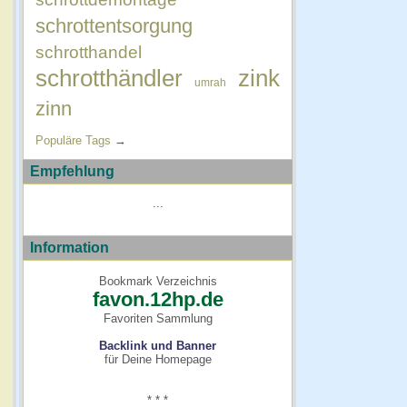
schrottentsorgung
schrotthandel
schrotthändler
zink
umrah
zinn
Populäre Tags
→
Empfehlung
...
Information
Bookmark Verzeichnis
favon.12hp.de
Favoriten Sammlung
Backlink und Banner
für Deine Homepage
* * *