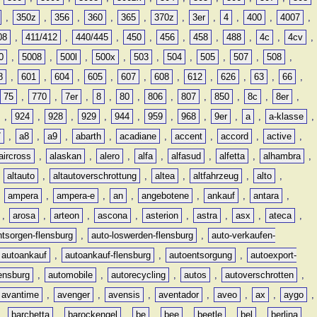
,
350z
,
356
,
360
,
365
,
370z
,
3er
,
4
,
400
,
4007
,
08
,
411/412
,
440/445
,
450
,
456
,
458
,
488
,
4c
,
4cv
,
0
,
5008
,
500l
,
500x
,
503
,
504
,
505
,
507
,
508
,
8
,
601
,
604
,
605
,
607
,
608
,
612
,
626
,
63
,
66
,
75
,
770
,
7er
,
8
,
80
,
806
,
807
,
850
,
8c
,
8er
,
,
924
,
928
,
929
,
944
,
959
,
968
,
9er
,
a
,
a-klasse
,
7
,
a8
,
a9
,
abarth
,
acadiane
,
accent
,
accord
,
active
,
aircross
,
alaskan
,
alero
,
alfa
,
alfasud
,
alfetta
,
alhambra
,
,
altauto
,
altautoverschrottung
,
altea
,
altfahrzeug
,
alto
,
,
ampera
,
ampera-e
,
an
,
angebotene
,
ankauf
,
antara
,
,
arosa
,
arteon
,
ascona
,
asterion
,
astra
,
asx
,
ateca
,
ntsorgen-flensburg
,
auto-loswerden-flensburg
,
auto-verkaufen-
autoankauf
,
autoankauf-flensburg
,
autoentsorgung
,
autoexport-
lensburg
,
automobile
,
autorecycling
,
autos
,
autoverschrotten
,
avantime
,
avenger
,
avensis
,
aventador
,
aveo
,
ax
,
aygo
,
,
barchetta
,
barockengel
,
be
,
bee
,
beetle
,
bel
,
berlina
,