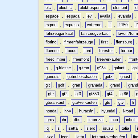
elc
,
electric
,
elektrosportler
,
element
,
e
espace
,
espada
,
ev
,
evalia
,
evanda
,
export
,
express
,
extreme
,
f
,
f-150
,
f
fahrzeugankauf
,
fahrzeugverkauf
,
favorit/for
fiorino
,
firmenfahrzeuge
,
first
,
flensburg
fluence
,
focus
,
ford
,
forester
,
forfour
freeclimber
,
freemont
,
freeverkaufen
,
front
g
,
g-klasse
,
g-tron
,
g93a
,
galant
,
ga
genesis
,
getriebeschaden
,
getz
,
ghost
,
glt
,
golf
,
gran
,
granada
,
grand
,
gran
,
gt-r
,
gt2
,
gt3
,
gt350
,
gt4
,
gt86
,
gto/ankauf
,
gto/verkaufen
,
gts
,
gtv
,
h
honda
,
hr-v
,
huracán
,
hyundai
,
i-road
ignis
,
ihr
,
iltis
,
impreza
,
inca
,
infiniti
iq
,
is
,
isetta
,
islero
,
isuzu
,
italia
,
jazz
,
jeep
,
jetta
,
jetztautoverkaufen
,
ji