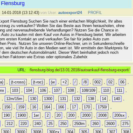
 Flensburg
:
14-01-2018 (13:12:43)
von User:
autoexport24
PROFIL
xport Flensburg Suchen Sie nach einer einfachen Möglichkeit, Ihr altes
rzeug zu verkaufen? Wollen Sie das Beste aus Ihnen herausholen, ohne
ung und nervenaufreibende Verhandlungen? Nutzen Sie die Chance in
 Auto zu kaufen mit dem Kauf von Autos in Flensburg bietet. Wir arbeiten
vom ersten Kontakt an und verkaufen Sie fair für jedes Auto zum
hen Preis. Nutzen Sie unseren Online-Rechner, um in Sekundenschnelle
n, wie viel Ihr Auto in den Medien wert ist. Wir ermitteln den Marktpreis für
uf dem deutschen Automobilmarkt. Dieser Wert beinhaltet jedoch noch
lichen Faktoren wie Extras oder optionales Zubehör.
URL:
flensburg-blog.de/13.01.2018/autoankauf-flensburg-export/
a)
,
(t-cross)
,
(t-roc)
,
(w
,
+2
,
/
,
/8
,
002
,
02
,
06
,
0nx
,
103
,
104
,
106
,
107
,
108
,
108/109
,
110
,
111
,
,
12m/15m
,
130
,
1300
,
131
,
132
,
138
,
14
,
140
,
,
156
,
159
,
16
,
164
,
166
,
17
,
170
,
1750/
,
,
190
,
1900
,
1er
,
2
,
20
,
200
,
2000
,
2008
,
200sx
,
,
212
,
220
,
240
,
25
,
250
,
250lm
,
260
,
2600
,
275
,
300
,
3000
,
3008
,
300zx
,
304
,
305
,
306
,
307
,
308