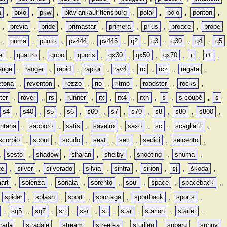
n
,
pixo
,
pkw
,
pkw-ankauf-flensburg
,
polar
,
polo
,
ponton
,
,
previa
,
pride
,
primastar
,
primera
,
prius
,
proace
,
probe
,
puma
,
punto
,
pv444
,
pv445
,
q2
,
q3
,
q30
,
q4
,
q5
ai
,
quattro
,
qubo
,
quoris
,
qx30
,
qx50
,
qx70
,
r
,
r+
,
ange
,
ranger
,
rapid
,
raptor
,
rav4
,
rc
,
rcz
,
regata
,
etona
,
reventón
,
rezzo
,
rio
,
ritmo
,
roadster
,
rocks
,
ter
,
rover
,
rs
,
runner
,
rx
,
rx4
,
rxh
,
s
,
s-coupé
,
s-
s4
,
s40
,
s5
,
s6
,
s60
,
s7
,
s70
,
s8
,
s80
,
s800
,
ntana
,
sapporo
,
satis
,
saveiro
,
saxo
,
sc
,
scaglietti
,
scorpio
,
scout
,
scudo
,
seat
,
sec
,
sedici
,
seicento
,
,
sesto
,
shadow
,
sharan
,
shelby
,
shooting
,
shuma
,
te
,
silver
,
silverado
,
silvia
,
sintra
,
sirion
,
sj
,
škoda
,
art
,
solenza
,
sonata
,
sorento
,
soul
,
space
,
spaceback
,
,
spider
,
splash
,
sport
,
sportage
,
sportback
,
sports
,
,
sq5
,
sq7
,
srt
,
ssr
,
st
,
star
,
starion
,
starlet
,
trada
,
stradale
,
stream
,
streetka
,
studien
,
subaru
,
sunny
,