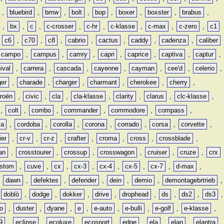
,
bluebird
,
bmw
,
bolt
,
bop
,
boxer
,
boxster
,
brabus
,
,
bx
,
c
,
c-crosser
,
c-hr
,
c-klasse
,
c-max
,
c-zero
,
c1
,
c6
,
c70
,
c8
,
cabrio
,
cactus
,
caddy
,
cadenza
,
caliber
campo
,
campus
,
camry
,
capri
,
caprice
,
captiva
,
captur
,
ival
,
carrera
,
cascada
,
cayenne
,
cayman
,
cee'd
,
celerio
,
ger
,
charade
,
charger
,
charmant
,
cherokee
,
cherry
,
troën
,
civic
,
cla
,
cla-klasse
,
clarity
,
clarus
,
clc-klasse
,
,
colt
,
combo
,
commander
,
commodore
,
compass
,
ia
,
cordoba
,
corolla
,
corona
,
corrado
,
corsa
,
corvette
,
ier
,
cr-v
,
cr-z
,
crafter
,
croma
,
cross
,
crossblade
,
an
,
crosstourer
,
crossup
,
crosswagon
,
cruiser
,
cruze
,
crx
stom
,
cuve
,
cx
,
cx-3
,
cx-4
,
cx-5
,
cx-7
,
d-max
,
,
dawn
,
defektes
,
defender
,
dein
,
demio
,
demontagebrtrieb
,
,
doblò
,
dodge
,
dokker
,
drive
,
drophead
,
ds
,
ds2
,
ds3
,
o
,
duster
,
dyane
,
e
,
e-auto
,
e-bulli
,
e-golf
,
e-klasse
,
9
,
eclipse
,
ecoluxe
,
ecosport
,
edge
,
ela
,
elan
,
elantra
,