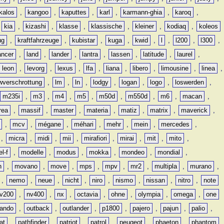
kalos
,
kangoo
,
kaputtes
,
karl
,
karmann-ghia
,
karoq
,
,
kia
,
kizashi
,
klasse
,
klassische
,
kleiner
,
kodiaq
,
koleos
ug
,
kraftfahrzeuge
,
kubistar
,
kuga
,
kwid
,
l
,
l200
,
l300
,
ancer
,
land
,
lander
,
lantra
,
lassen
,
latitude
,
laurel
,
leon
,
levorg
,
lexus
,
lfa
,
liana
,
libero
,
limousine
,
linea
,
wverschrottung
,
lm
,
ln
,
lodgy
,
logan
,
logo
,
loswerden
,
m235i
,
m3
,
m4
,
m5
,
m50d
,
m550d
,
m6
,
macan
,
rea
,
massif
,
master
,
materia
,
matiz
,
matrix
,
maverick
,
,
mcv
,
mégane
,
méhari
,
mehr
,
mein
,
mercedes
,
,
micra
,
midi
,
mii
,
mirafiori
,
mirai
,
mit
,
mito
,
l-f
,
modelle
,
modus
,
mokka
,
mondeo
,
mondial
,
n
,
movano
,
move
,
mps
,
mpv
,
mr2
,
multipla
,
murano
,
,
nemo
,
neue
,
nicht
,
niro
,
nismo
,
nissan
,
nitro
,
note
v200
,
nv400
,
nx
,
octavia
,
ohne
,
olympia
,
omega
,
one
lando
,
outback
,
outlander
,
p1800
,
pajero
,
pajun
,
palio
,
at
,
pathfinder
,
patriot
,
patrol
,
peugeot
,
phaeton
,
phantom