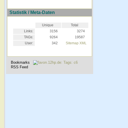
Statistik / Meta-Daten
Unique
Total
Links:
3156
3274
TAGs:
9264
19587
User:
342
Sitemap XML
Bookmarks
RSS Feed