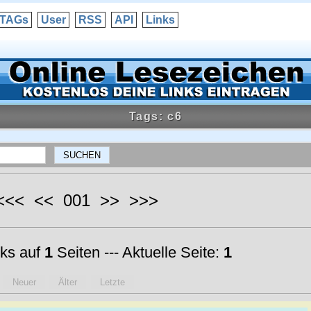
TAGs
User
RSS
API
Links
Tags: c6
 <<< << 001 >> >>>
ks auf
1
Seiten --- Aktuelle Seite:
1
Neuer
Älter
Letzte