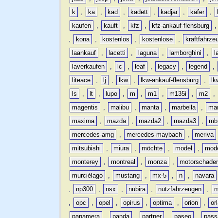
k
,
ka
,
kad
,
kadett
,
kadjar
,
käfer
,
kaufen
,
kauft
,
kfz
,
kfz-ankauf-flensburg
,
kona
,
kostenlos
,
kostenlose
,
kraftfahrze
laankauf
,
lacetti
,
laguna
,
lamborghini
,
l
laverkaufen
,
lc
,
leaf
,
legacy
,
legend
,
liteace
,
lj
,
lkw
,
lkw-ankauf-flensburg
,
lk
ls
,
lt
,
lupo
,
m
,
m1
,
m135i
,
m2
,
magentis
,
malibu
,
manta
,
marbella
,
ma
maxima
,
mazda
,
mazda2
,
mazda3
,
mb
mercedes-amg
,
mercedes-maybach
,
meriva
mitsubishi
,
miura
,
möchte
,
model
,
mode
monterey
,
montreal
,
monza
,
motorschade
murciélago
,
mustang
,
mx-5
,
n
,
navara
,
np300
,
nsx
,
nubira
,
nutzfahrzeugen
,
n
,
opc
,
opel
,
opirus
,
optima
,
orion
,
or
panamera
,
panda
,
partner
,
paseo
,
pass