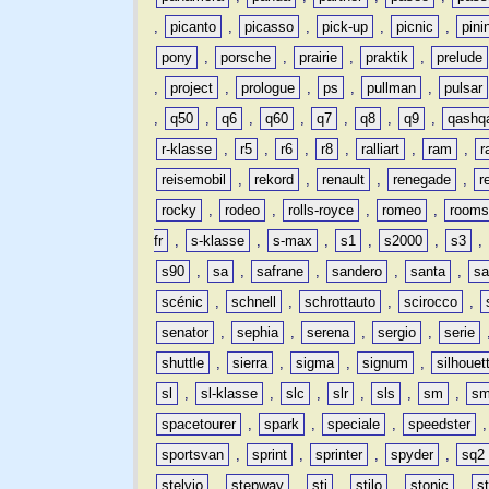
,
picanto
,
picasso
,
pick-up
,
picnic
,
pini
pony
,
porsche
,
prairie
,
praktik
,
prelude
,
project
,
prologue
,
ps
,
pullman
,
pulsar
,
q50
,
q6
,
q60
,
q7
,
q8
,
q9
,
qashq
r-klasse
,
r5
,
r6
,
r8
,
ralliart
,
ram
,
r
reisemobil
,
rekord
,
renault
,
renegade
,
r
rocky
,
rodeo
,
rolls-royce
,
romeo
,
rooms
fr
,
s-klasse
,
s-max
,
s1
,
s2000
,
s3
,
s90
,
sa
,
safrane
,
sandero
,
santa
,
sa
scénic
,
schnell
,
schrottauto
,
scirocco
,
senator
,
sephia
,
serena
,
sergio
,
serie
shuttle
,
sierra
,
sigma
,
signum
,
silhouet
sl
,
sl-klasse
,
slc
,
slr
,
sls
,
sm
,
sm
spacetourer
,
spark
,
speciale
,
speedster
sportsvan
,
sprint
,
sprinter
,
spyder
,
sq2
stelvio
,
stepway
,
sti
,
stilo
,
stonic
,
s