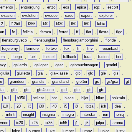
lemento
,
entsorgung
,
enzo
,
eos
,
epica
,
eqc
,
escort
,
evasion
,
evolution
,
evoque
,
exeo
,
expert
,
explorer
,
12
,
f12tdf
,
f355
,
f40
,
f430
,
f50
,
f60
,
fabia
,
man
,
fe
,
felicia
,
feroza
,
ferrari
,
ff
,
fiat
,
fiesta
,
figo
,
,
flensburgiveco
,
flensburgkia
,
flensburglamborghini
,
floride
,
,
forjeremy
,
formore
,
fortwo
,
fox
,
fr
,
fr-v
,
freeankauf
,
era
,
fuego
,
fuel
,
fuelcell
,
fullback
,
fura
,
fusion
,
fxx
,
laxy
,
gallardo
,
galloper
,
gear
,
gebrauchtwagen
,
gemini
,
giulia
,
giulietta
,
gla
,
gla-klasse
,
glb
,
glc
,
gle
,
gls
,
de
,
grandeur
,
grandis
,
grandland
,
großer
,
gs
,
gs/gsa
,
gt
gta
,
gtb
,
gtc
,
gtc4lusso
,
gtd
,
gte
,
gti
,
gto
,
,
h-1
,
h350
,
hellcat
,
hhr
,
hiace
,
hijet
,
hilux
,
holzmin
,
,
i10
,
i20
,
i3
,
i30
,
i40
,
i5
,
i8
,
ibiza
,
ich
,
idea
,
,
infinti
,
insight
,
insignia
,
integra
,
interstar
,
ion
,
ioniq
,
iveco
,
ix20
,
ix25
,
ix35
,
ix55
,
j1
,
j5
,
jalpa
,
jarama
,
mny
,
joice
,
journey
,
juke
,
jumper
,
jumpy
,
junior
,
justy
,