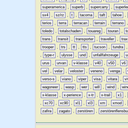
superamerica
,
superb
,
supercarry
,
superle
sx4
,
sz/rz
,
t
,
tacoma
,
taft
,
tahoe
,
terios
,
terra
,
terracan
,
terrain
,
terrano
toledo
,
totalschaden
,
touareg
,
touran
,
t
trans
,
transit
,
transporter
,
traveller
,
trax
trooper
,
trs
,
tt
,
tts
,
tucson
,
tundra
,
type-r
,
ulysse
,
und
,
unfallfahrzeuge
,
u
urus
,
urvan
,
v-klasse
,
v40
,
v50
,
v6
vel
,
velar
,
veloster
,
veneno
,
venga
,
verso-s
,
viano
,
viper
,
visa
,
vitara
,
vi
wagoneer
,
wasp
,
wer
,
will
,
wind
,
win
x-klasse
,
x-perience
,
x-tr
,
x-trail
,
x1
,
,
xc70
,
xc90
,
xl1
,
xl3
,
xm
,
xmod
,
zafira
,
zagato
,
zerstören
,
zerstörenflensbu