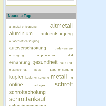
Neueste Tags
altmetall
alt-metall-entsorgung
aluminium
autoentsorgung
autoschrott-entsorgung
autoverschrottung
badewannen-
entsorgung
computerschrott
diät
gesundheit
ernährung
haus-und-
elektroschrott
health
kabel-entsorgung
metall
kupfer
kupfer-entsorgung
mg
schrott
online
packages
schrottabholung
schrottankauf
schrottdemontage