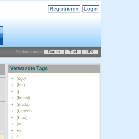
Registrieren
Login
Sortieren nach:
Datum
Titel
URL
Verwandte Tags
+
(dg0)
+
(fcv)
+
(j
+
(kombi)
+
(matta)
+
(t-cross)
+
(t-roc)
+
(w
+
+2
+
/