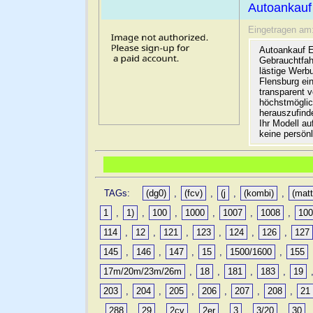
Autoankauf
Eingetragen am
Autoankauf E
Gebrauchtfah
lästige Werb
Flensburg ein
transparent 
höchstmöglic
herauszufinde
Ihr Modell a
keine persön
TAGs:
(dg0)
,
(fcv)
,
(j
,
(kombi)
,
(matt
1
,
1)
,
100
,
1000
,
1007
,
1008
,
10
114
,
12
,
121
,
123
,
124
,
126
,
127
145
,
146
,
147
,
15
,
1500/1600
,
155
17m/20m/23m/26m
,
18
,
181
,
183
,
19
203
,
204
,
205
,
206
,
207
,
208
,
21
,
288
,
29
,
2cv
,
2er
,
3
,
3/20
,
30