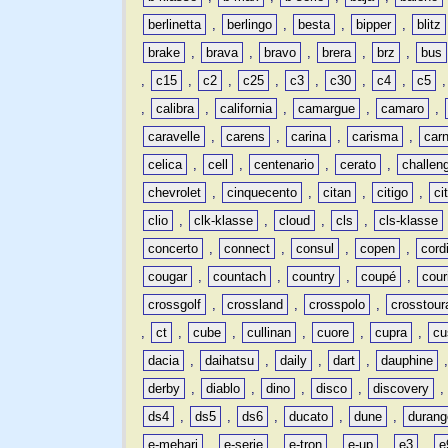
berlinetta
,
berlingo
,
besta
,
bipper
,
blitz
brake
,
brava
,
bravo
,
brera
,
brz
,
bus
,
c15
,
c2
,
c25
,
c3
,
c30
,
c4
,
c5
,
calibra
,
california
,
camargue
,
camaro
,
caravelle
,
carens
,
carina
,
carisma
,
carn
celica
,
cell
,
centenario
,
cerato
,
challen
chevrolet
,
cinquecento
,
citan
,
citigo
,
ci
clio
,
clk-klasse
,
cloud
,
cls
,
cls-klasse
concerto
,
connect
,
consul
,
copen
,
cord
cougar
,
countach
,
country
,
coupé
,
cour
crossgolf
,
crossland
,
crosspolo
,
crosstour
,
ct
,
cube
,
cullinan
,
cuore
,
cupra
,
cu
dacia
,
daihatsu
,
daily
,
dart
,
dauphine
derby
,
diablo
,
dino
,
disco
,
discovery
ds4
,
ds5
,
ds6
,
ducato
,
dune
,
durang
e-mehari
,
e-serie
,
e-tron
,
e-up
,
e3
,
e