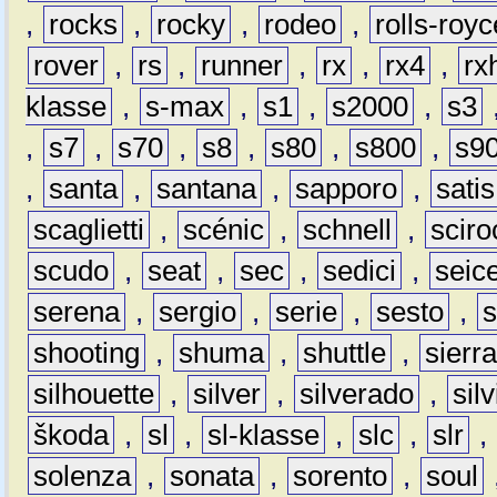
,
rocks
,
rocky
,
rodeo
,
rolls-royc
rover
,
rs
,
runner
,
rx
,
rx4
,
rx
klasse
,
s-max
,
s1
,
s2000
,
s3
,
s7
,
s70
,
s8
,
s80
,
s800
,
s9
,
santa
,
santana
,
sapporo
,
satis
scaglietti
,
scénic
,
schnell
,
sciro
scudo
,
seat
,
sec
,
sedici
,
seic
serena
,
sergio
,
serie
,
sesto
,
shooting
,
shuma
,
shuttle
,
sierr
silhouette
,
silver
,
silverado
,
silv
škoda
,
sl
,
sl-klasse
,
slc
,
slr
,
solenza
,
sonata
,
sorento
,
soul