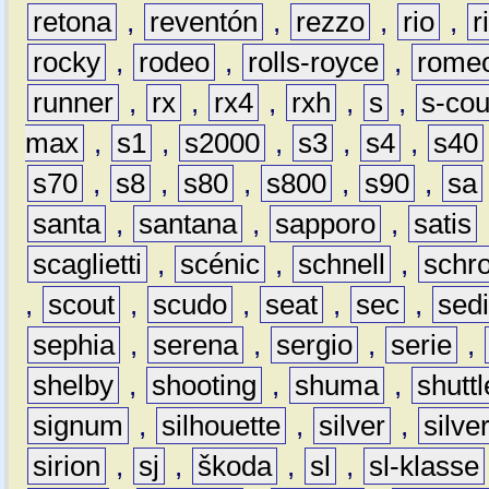
retona
,
reventón
,
rezzo
,
rio
,
r
rocky
,
rodeo
,
rolls-royce
,
rome
runner
,
rx
,
rx4
,
rxh
,
s
,
s-co
max
,
s1
,
s2000
,
s3
,
s4
,
s40
s70
,
s8
,
s80
,
s800
,
s90
,
sa
santa
,
santana
,
sapporo
,
satis
scaglietti
,
scénic
,
schnell
,
schro
,
scout
,
scudo
,
seat
,
sec
,
sedi
sephia
,
serena
,
sergio
,
serie
,
shelby
,
shooting
,
shuma
,
shuttl
signum
,
silhouette
,
silver
,
silve
sirion
,
sj
,
škoda
,
sl
,
sl-klasse