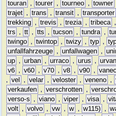
touran
,
tourer
,
tourneo
,
towner
trajet
,
trans
,
transit
,
transporter
trekking
,
trevis
,
trezia
,
tribeca
trs
,
tt
,
tts
,
tucson
,
tundra
,
tu
twingo
,
twintop
,
twizy
,
typ
,
ty
unfallfahrzeuge
,
unfallwagen
,
un
up
,
urban
,
urraco
,
urus
,
urva
v6
,
v60
,
v70
,
v8
,
v90
,
vane
,
vel
,
velar
,
veloster
,
veneno
,
verkaufen
,
verschrotten
,
verschro
verso-s
,
viano
,
viper
,
visa
,
vi
volt
,
volvo
,
vw
,
w
,
w115)
,
w