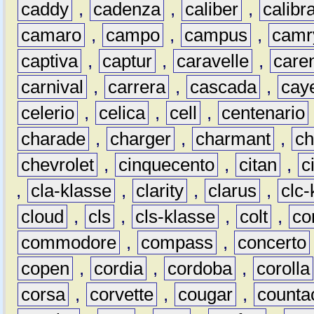
caddy
,
cadenza
,
caliber
,
calibr
camaro
,
campo
,
campus
,
camr
captiva
,
captur
,
caravelle
,
care
carnival
,
carrera
,
cascada
,
cay
celerio
,
celica
,
cell
,
centenario
charade
,
charger
,
charmant
,
ch
chevrolet
,
cinquecento
,
citan
,
c
,
cla-klasse
,
clarity
,
clarus
,
clc-
cloud
,
cls
,
cls-klasse
,
colt
,
c
commodore
,
compass
,
concerto
copen
,
cordia
,
cordoba
,
corolla
corsa
,
corvette
,
cougar
,
counta