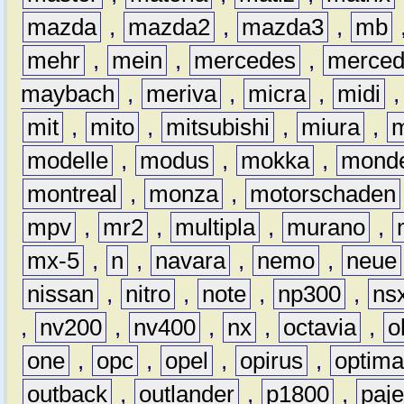
mazda
,
mazda2
,
mazda3
,
mb
mehr
,
mein
,
mercedes
,
merce
maybach
,
meriva
,
micra
,
midi
mit
,
mito
,
mitsubishi
,
miura
,
modelle
,
modus
,
mokka
,
mond
montreal
,
monza
,
motorschaden
mpv
,
mr2
,
multipla
,
murano
,
mx-5
,
n
,
navara
,
nemo
,
neue
nissan
,
nitro
,
note
,
np300
,
ns
,
nv200
,
nv400
,
nx
,
octavia
,
o
one
,
opc
,
opel
,
opirus
,
optim
outback
,
outlander
,
p1800
,
paje