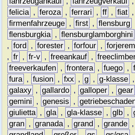
fahrzeugankauf
,
fahrzeugverkauf
felicia
,
feroza
,
ferrari
,
ff
,
fiat
firmenfahrzeuge
,
first
,
flensburg
flensburgkia
,
flensburglamborghini
,
ford
,
forester
,
forfour
,
forjere
,
fr
,
fr-v
,
freeankauf
,
freeclimbe
freeverkaufen
,
frontera
,
fuego
,
fura
,
fusion
,
fxx
,
g
,
g-klasse
galaxy
,
gallardo
,
galloper
,
gear
gemini
,
genesis
,
getriebeschade
giulietta
,
gla
,
gla-klasse
,
glb
,
gran
,
granada
,
grand
,
grande
grandland
,
großer
,
gs
,
gs/gsa