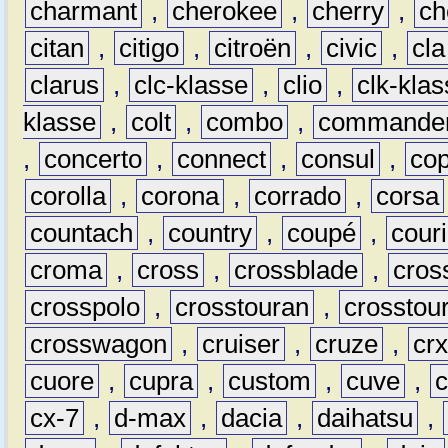
charmant
,
cherokee
,
cherry
,
ch
citan
,
citigo
,
citroën
,
civic
,
cla
clarus
,
clc-klasse
,
clio
,
clk-kla
klasse
,
colt
,
combo
,
commande
,
concerto
,
connect
,
consul
,
co
corolla
,
corona
,
corrado
,
corsa
countach
,
country
,
coupé
,
couri
croma
,
cross
,
crossblade
,
cros
crosspolo
,
crosstouran
,
crosstou
crosswagon
,
cruiser
,
cruze
,
cr
cuore
,
cupra
,
custom
,
cuve
,
cx-7
,
d-max
,
dacia
,
daihatsu
,