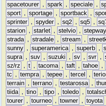
spacetourer
,
spark
,
speciale
,
s
sport
,
sportage
,
sportback
,
spo
sprinter
,
spyder
,
sq2
,
sq5
,
sq
starion
,
starlet
,
stelvio
,
stepwa
strada
,
stradale
,
stream
,
street
sunny
,
superamerica
,
superb
,
supra
,
suv
,
suzuki
,
sv
,
svr
,
sz/rz
,
t
,
tacoma
,
taft
,
tahoe
,
tc
,
tempra
,
tepee
,
tercel
,
teri
terrain
,
terrano
,
testarossa
,
thu
tiida
,
tino
,
tipo
,
toledo
,
totals
tourer
,
tourneo
,
towner
,
toyota