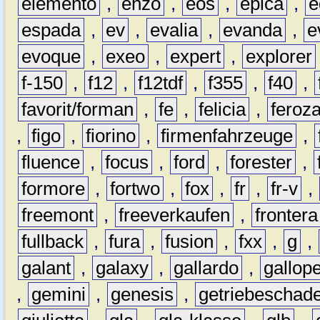
elemento
,
enzo
,
eos
,
epica
,
e
espada
,
ev
,
evalia
,
evanda
,
e
evoque
,
exeo
,
expert
,
explorer
f-150
,
f12
,
f12tdf
,
f355
,
f40
,
favorit/forman
,
fe
,
felicia
,
feroz
,
figo
,
fiorino
,
firmenfahrzeuge
,
fluence
,
focus
,
ford
,
forester
,
formore
,
fortwo
,
fox
,
fr
,
fr-v
,
freemont
,
freeverkaufen
,
frontera
fullback
,
fura
,
fusion
,
fxx
,
g
,
galant
,
galaxy
,
gallardo
,
gallop
,
gemini
,
genesis
,
getriebeschad