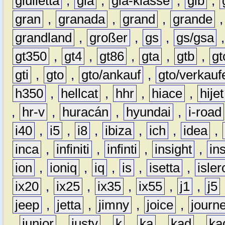
giulietta
,
gla
,
gla-klasse
,
glb
,
gran
,
granada
,
grand
,
grande
grandland
,
großer
,
gs
,
gs/gsa
gt350
,
gt4
,
gt86
,
gta
,
gtb
,
gt
gti
,
gto
,
gto/ankauf
,
gto/verkauf
h350
,
hellcat
,
hhr
,
hiace
,
hijet
,
hr-v
,
huracán
,
hyundai
,
i-road
i40
,
i5
,
i8
,
ibiza
,
ich
,
idea
,
inca
,
infiniti
,
infinti
,
insight
,
in
ion
,
ioniq
,
iq
,
is
,
isetta
,
isler
ix20
,
ix25
,
ix35
,
ix55
,
j1
,
j5
jeep
,
jetta
,
jimny
,
joice
,
journ
,
junior
,
justy
,
k
,
ka
,
kad
,
ka