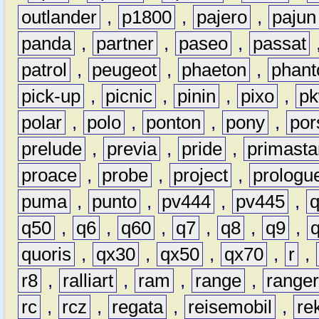
outlander
,
p1800
,
pajero
,
pajun
panda
,
partner
,
paseo
,
passat
patrol
,
peugeot
,
phaeton
,
phan
pick-up
,
picnic
,
pinin
,
pixo
,
p
polar
,
polo
,
ponton
,
pony
,
por
prelude
,
previa
,
pride
,
primasta
proace
,
probe
,
project
,
prologu
puma
,
punto
,
pv444
,
pv445
,
q50
,
q6
,
q60
,
q7
,
q8
,
q9
,
quoris
,
qx30
,
qx50
,
qx70
,
r
,
r8
,
ralliart
,
ram
,
range
,
range
rc
,
rcz
,
regata
,
reisemobil
,
re