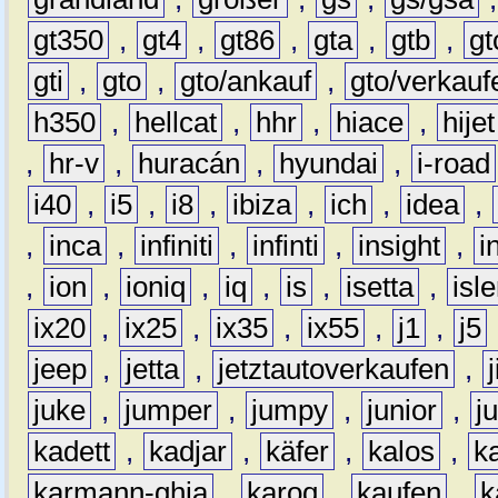
gt350
,
gt4
,
gt86
,
gta
,
gtb
,
gt
gti
,
gto
,
gto/ankauf
,
gto/verkauf
h350
,
hellcat
,
hhr
,
hiace
,
hijet
,
hr-v
,
huracán
,
hyundai
,
i-road
i40
,
i5
,
i8
,
ibiza
,
ich
,
idea
,
,
inca
,
infiniti
,
infinti
,
insight
,
i
,
ion
,
ioniq
,
iq
,
is
,
isetta
,
isl
ix20
,
ix25
,
ix35
,
ix55
,
j1
,
j5
jeep
,
jetta
,
jetztautoverkaufen
,
juke
,
jumper
,
jumpy
,
junior
,
j
kadett
,
kadjar
,
käfer
,
kalos
,
k
karmann-ghia
,
karoq
,
kaufen
,
k