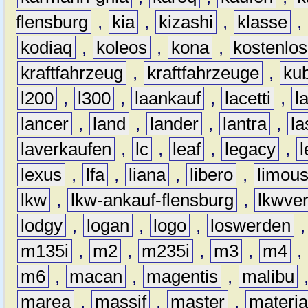
flensburg
,
kia
,
kizashi
,
klasse
,
kodiaq
,
koleos
,
kona
,
kostenlos
kraftfahrzeug
,
kraftfahrzeuge
,
kub
l200
,
l300
,
laankauf
,
lacetti
,
l
lancer
,
land
,
lander
,
lantra
,
la
laverkaufen
,
lc
,
leaf
,
legacy
,
lexus
,
lfa
,
liana
,
libero
,
limous
lkw
,
lkw-ankauf-flensburg
,
lkwver
lodgy
,
logan
,
logo
,
loswerden
m135i
,
m2
,
m235i
,
m3
,
m4
,
m6
,
macan
,
magentis
,
malibu
marea
,
massif
,
master
,
materi