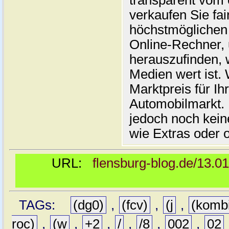
transparent vom 
verkaufen Sie fai
höchstmöglichen 
Online-Rechner,
herauszufinden, w
Medien wert ist. 
Marktpreis für I
Automobilmarkt. 
jedoch noch kein
wie Extras oder 
URL:
flensburg-blog.de/13.0
TAGs:
(dg0)
,
(fcv)
,
(j
,
(komb
roc)
,
(w
,
+2
,
/
,
/8
,
002
,
02