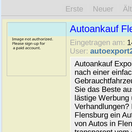
Erste
Neuer
Äl
Autoankauf Fl
Eingetragen am:
1
User:
autoexport
Autoankauf Expo
nach einer einfac
Gebrauchtfahrze
Sie das Beste au
lästige Werbung
Verhandlungen? 
Flensburg ein Au
von Autos in Flen