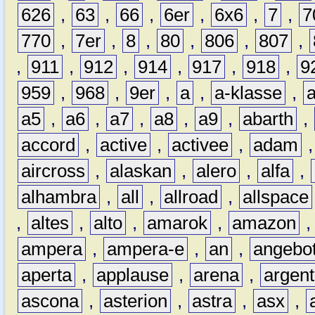
626
,
63
,
66
,
6er
,
6x6
,
7
,
7
770
,
7er
,
8
,
80
,
806
,
807
,
,
911
,
912
,
914
,
917
,
918
,
9
959
,
968
,
9er
,
a
,
a-klasse
,
a5
,
a6
,
a7
,
a8
,
a9
,
abarth
,
accord
,
active
,
activee
,
adam
aircross
,
alaskan
,
alero
,
alfa
,
alhambra
,
all
,
allroad
,
allspace
,
altes
,
alto
,
amarok
,
amazon
ampera
,
ampera-e
,
an
,
angebo
aperta
,
applause
,
arena
,
argen
ascona
,
asterion
,
astra
,
asx
,