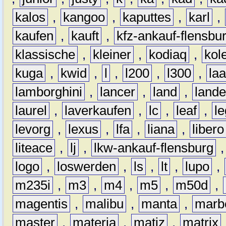
kalos
,
kangoo
,
kaputtes
,
karl
,
kaufen
,
kauft
,
kfz-ankauf-flensbu
klassische
,
kleiner
,
kodiaq
,
kol
kuga
,
kwid
,
l
,
l200
,
l300
,
la
lamborghini
,
lancer
,
land
,
lande
laurel
,
laverkaufen
,
lc
,
leaf
,
l
levorg
,
lexus
,
lfa
,
liana
,
libero
liteace
,
lj
,
lkw-ankauf-flensburg
logo
,
loswerden
,
ls
,
lt
,
lupo
,
m235i
,
m3
,
m4
,
m5
,
m50d
,
magentis
,
malibu
,
manta
,
marb
master
,
materia
,
matiz
,
matrix