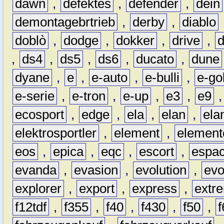
dawn
,
defektes
,
defender
,
dein
demontagebrtrieb
,
derby
,
diablo
doblò
,
dodge
,
dokker
,
drive
,
,
ds4
,
ds5
,
ds6
,
ducato
,
dune
dyane
,
e
,
e-auto
,
e-bulli
,
e-gol
e-serie
,
e-tron
,
e-up
,
e3
,
e9
ecosport
,
edge
,
ela
,
elan
,
ela
elektrosportler
,
element
,
element
eos
,
epica
,
eqc
,
escort
,
espa
evanda
,
evasion
,
evolution
,
ev
explorer
,
export
,
express
,
extr
f12tdf
,
f355
,
f40
,
f430
,
f50
,
f