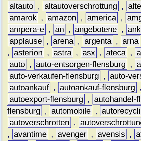
altauto
,
altautoverschrottung
,
alt
amarok
,
amazon
,
america
,
am
ampera-e
,
an
,
angebotene
,
ank
applause
,
arena
,
argenta
,
arna
,
asterion
,
astra
,
asx
,
ateca
,
a
auto
,
auto-entsorgen-flensburg
,
a
auto-verkaufen-flensburg
,
auto-ver
autoankauf
,
autoankauf-flensburg
autoexport-flensburg
,
autohandel-f
flensburg
,
automobile
,
autorecycl
autoverschrotten
,
autoverschrottun
,
avantime
,
avenger
,
avensis
,
a