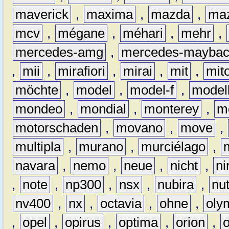
maverick
,
maxima
,
mazda
,
ma
mcv
,
mégane
,
méhari
,
mehr
,
mercedes-amg
,
mercedes-mayba
,
mii
,
mirafiori
,
mirai
,
mit
,
mit
möchte
,
model
,
model-f
,
model
mondeo
,
mondial
,
monterey
,
m
motorschaden
,
movano
,
move
,
multipla
,
murano
,
murciélago
,
navara
,
nemo
,
neue
,
nicht
,
ni
,
note
,
np300
,
nsx
,
nubira
,
nu
nv400
,
nx
,
octavia
,
ohne
,
oly
,
opel
,
opirus
,
optima
,
orion
,