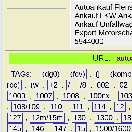
Autoankauf Flen
Ankauf LKW Ank
Ankauf Unfallwa
Export Motorsch
5944000
URL:
auto
TAGs:
(dg0)
,
(fcv)
,
(j
,
(komb
roc)
,
(w
,
+2
,
/
,
/8
,
002
,
02
1000
,
1007
,
1008
,
100nx
,
10
,
108/109
,
110
,
111
,
114
,
12
127
,
12m/15m
,
130
,
1300
,
13
145
,
146
,
147
,
15
,
1500/1600