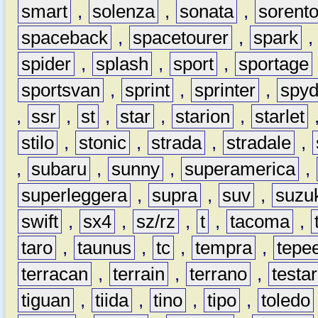
smart
,
solenza
,
sonata
,
sorent
spaceback
,
spacetourer
,
spark
spider
,
splash
,
sport
,
sportage
sportsvan
,
sprint
,
sprinter
,
spyd
,
ssr
,
st
,
star
,
starion
,
starlet
stilo
,
stonic
,
strada
,
stradale
,
,
subaru
,
sunny
,
superamerica
,
superleggera
,
supra
,
suv
,
suzu
swift
,
sx4
,
sz/rz
,
t
,
tacoma
,
taro
,
taunus
,
tc
,
tempra
,
tepe
terracan
,
terrain
,
terrano
,
testa
tiguan
,
tiida
,
tino
,
tipo
,
toledo