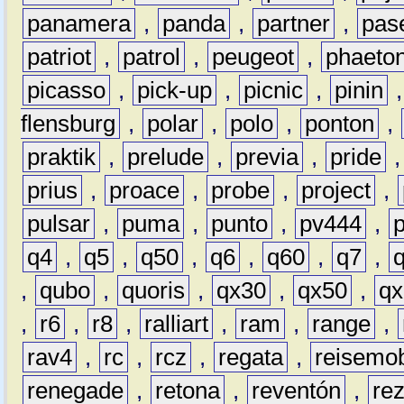
panamera
,
panda
,
partner
,
pas
patriot
,
patrol
,
peugeot
,
phaeto
picasso
,
pick-up
,
picnic
,
pinin
flensburg
,
polar
,
polo
,
ponton
,
praktik
,
prelude
,
previa
,
pride
prius
,
proace
,
probe
,
project
,
pulsar
,
puma
,
punto
,
pv444
,
q4
,
q5
,
q50
,
q6
,
q60
,
q7
,
,
qubo
,
quoris
,
qx30
,
qx50
,
qx
,
r6
,
r8
,
ralliart
,
ram
,
range
,
rav4
,
rc
,
rcz
,
regata
,
reisemob
renegade
,
retona
,
reventón
,
re