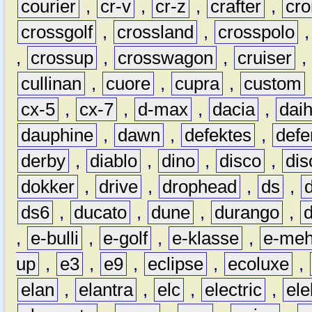
courier
,
cr-v
,
cr-z
,
crafter
,
cr
crossgolf
,
crossland
,
crosspolo
,
crossup
,
crosswagon
,
cruiser
,
cullinan
,
cuore
,
cupra
,
custom
cx-5
,
cx-7
,
d-max
,
dacia
,
dai
dauphine
,
dawn
,
defektes
,
defe
derby
,
diablo
,
dino
,
disco
,
dis
dokker
,
drive
,
drophead
,
ds
,
ds6
,
ducato
,
dune
,
durango
,
,
e-bulli
,
e-golf
,
e-klasse
,
e-meh
up
,
e3
,
e9
,
eclipse
,
ecoluxe
,
elan
,
elantra
,
elc
,
electric
,
ele