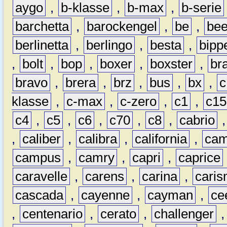
aygo
,
b-klasse
,
b-max
,
b-serie
barchetta
,
barockengel
,
be
,
be
berlinetta
,
berlingo
,
besta
,
bipp
,
bolt
,
bop
,
boxer
,
boxster
,
br
bravo
,
brera
,
brz
,
bus
,
bx
,
c
klasse
,
c-max
,
c-zero
,
c1
,
c15
c4
,
c5
,
c6
,
c70
,
c8
,
cabrio
,
caliber
,
calibra
,
california
,
cam
campus
,
camry
,
capri
,
caprice
caravelle
,
carens
,
carina
,
cari
cascada
,
cayenne
,
cayman
,
ce
,
centenario
,
cerato
,
challenger