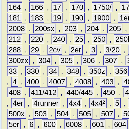
164
,
166
,
17
,
170
,
1750/
,
1
181
,
183
,
19
,
190
,
1900
,
1e
2008
,
200sx
,
203
,
204
,
205
212
,
220
,
240
,
25
,
250
,
250
288
,
29
,
2cv
,
2er
,
3
,
3/20
,
300zx
,
304
,
305
,
306
,
307
,
33
,
330
,
34
,
348
,
350z
,
356
,
4
,
400
,
4007
,
4008
,
403
,
4
408
,
411/412
,
440/445
,
450
,
,
4er
,
4runner
,
4x4
,
4x4²
,
5
,
500x
,
503
,
504
,
505
,
507
,
5
5er
,
6
,
600
,
6008
,
601
,
604