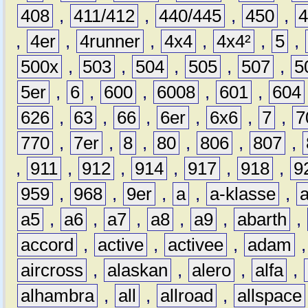
408
,
411/412
,
440/445
,
450
,
,
4er
,
4runner
,
4x4
,
4x4²
,
5
,
500x
,
503
,
504
,
505
,
507
,
5
5er
,
6
,
600
,
6008
,
601
,
604
626
,
63
,
66
,
6er
,
6x6
,
7
,
7
770
,
7er
,
8
,
80
,
806
,
807
,
,
911
,
912
,
914
,
917
,
918
,
9
959
,
968
,
9er
,
a
,
a-klasse
,
a5
,
a6
,
a7
,
a8
,
a9
,
abarth
,
accord
,
active
,
activee
,
adam
aircross
,
alaskan
,
alero
,
alfa
,
alhambra
,
all
,
allroad
,
allspace