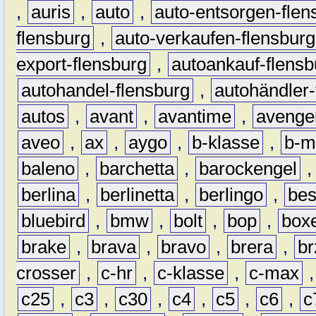
,
auris
,
auto
,
auto-entsorgen-flen
flensburg
,
auto-verkaufen-flensburg
export-flensburg
,
autoankauf-flensb
autohandel-flensburg
,
autohändler-
autos
,
avant
,
avantime
,
avenge
aveo
,
ax
,
aygo
,
b-klasse
,
b-m
baleno
,
barchetta
,
barockengel
berlina
,
berlinetta
,
berlingo
,
bes
bluebird
,
bmw
,
bolt
,
bop
,
box
brake
,
brava
,
bravo
,
brera
,
br
crosser
,
c-hr
,
c-klasse
,
c-max
c25
,
c3
,
c30
,
c4
,
c5
,
c6
,
c