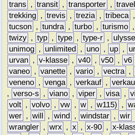
trans
,
transit
,
transporter
,
travel
trekking
,
trevis
,
trezia
,
tribeca
tucson
,
tundra
,
turbo
,
turismo
twizy
,
typ
,
type
,
type-r
,
ulyss
unimog
,
unlimited
,
uno
,
up
,
u
urvan
,
v-klasse
,
v40
,
v50
,
v6
vaneo
,
vanette
,
vario
,
vectra
,
veneno
,
venga
,
verkauf
,
verkau
,
verso-s
,
viano
,
viper
,
visa
,
v
volt
,
volvo
,
vw
,
w
,
w115)
,
w
wer
,
will
,
wind
,
windstar
,
wir
wrangler
,
wrx
,
x
,
x-90
,
x-klas