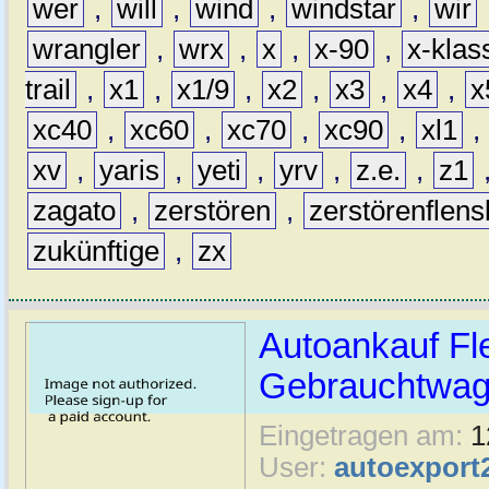
wer
,
will
,
wind
,
windstar
,
wir
wrangler
,
wrx
,
x
,
x-90
,
x-klas
trail
,
x1
,
x1/9
,
x2
,
x3
,
x4
,
x
xc40
,
xc60
,
xc70
,
xc90
,
xl1
,
xv
,
yaris
,
yeti
,
yrv
,
z.e.
,
z1
zagato
,
zerstören
,
zerstörenflen
zukünftige
,
zx
Autoankauf Fl
Gebrauchtwage
Eingetragen am:
1
User:
autoexport