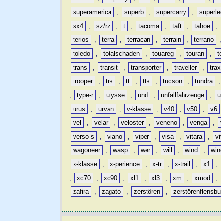
superamerica
,
superb
,
supercarry
,
superle
sx4
,
sz/rz
,
t
,
tacoma
,
taft
,
tahoe
,
terios
,
terra
,
terracan
,
terrain
,
terrano
toledo
,
totalschaden
,
touareg
,
touran
,
t
trans
,
transit
,
transporter
,
traveller
,
trax
trooper
,
trs
,
tt
,
tts
,
tucson
,
tundra
,
type-r
,
ulysse
,
und
,
unfallfahrzeuge
,
u
urus
,
urvan
,
v-klasse
,
v40
,
v50
,
v6
vel
,
velar
,
veloster
,
veneno
,
venga
,
verso-s
,
viano
,
viper
,
visa
,
vitara
,
vi
wagoneer
,
wasp
,
wer
,
will
,
wind
,
win
x-klasse
,
x-perience
,
x-tr
,
x-trail
,
x1
,
,
xc70
,
xc90
,
xl1
,
xl3
,
xm
,
xmod
,
zafira
,
zagato
,
zerstören
,
zerstörenflensbu