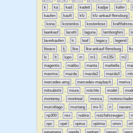
k
,
ka
,
kad
,
kadett
,
kadjar
,
käfer
,
kaufen
,
kauft
,
kfz
,
kfz-ankauf-flensburg
,
kona
,
kostenlos
,
kostenlose
,
kraftfahrze
laankauf
,
lacetti
,
laguna
,
lamborghini
,
l
laverkaufen
,
lc
,
leaf
,
legacy
,
legend
,
liteace
,
lj
,
lkw
,
lkw-ankauf-flensburg
,
lk
ls
,
lt
,
lupo
,
m
,
m1
,
m135i
,
m2
,
magentis
,
malibu
,
manta
,
marbella
,
ma
maxima
,
mazda
,
mazda2
,
mazda3
,
mb
mercedes-amg
,
mercedes-maybach
,
meriva
mitsubishi
,
miura
,
möchte
,
model
,
mode
monterey
,
montreal
,
monza
,
motorschade
murciélago
,
mustang
,
mx-5
,
n
,
navara
,
np300
,
nsx
,
nubira
,
nutzfahrzeugen
,
n
,
opc
,
opel
,
opirus
,
optima
,
orion
,
or
panamera
,
panda
,
partner
,
paseo
,
pass