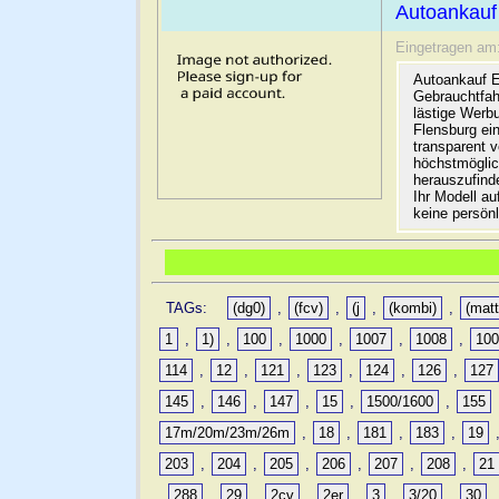
Autoankauf
Eingetragen am
Autoankauf E
Gebrauchtfah
lästige Werb
Flensburg ein
transparent 
höchstmöglic
herauszufinde
Ihr Modell a
keine persön
TAGs:
(dg0)
,
(fcv)
,
(j
,
(kombi)
,
(matt
1
,
1)
,
100
,
1000
,
1007
,
1008
,
10
114
,
12
,
121
,
123
,
124
,
126
,
127
145
,
146
,
147
,
15
,
1500/1600
,
155
17m/20m/23m/26m
,
18
,
181
,
183
,
19
203
,
204
,
205
,
206
,
207
,
208
,
21
,
288
,
29
,
2cv
,
2er
,
3
,
3/20
,
30