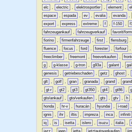
elc
,
electric
,
elektrosportler
,
element
,
e
espace
,
espada
,
ev
,
evalia
,
evanda
,
export
,
express
,
extreme
,
f
,
f-150
,
f
fahrzeugankauf
,
fahrzeugverkauf
,
favorit/for
fiorino
,
firmenfahrzeuge
,
first
,
flensburg
fluence
,
focus
,
ford
,
forester
,
forfour
freeclimber
,
freemont
,
freeverkaufen
,
front
g
,
g-klasse
,
g-tron
,
g93a
,
galant
,
ga
genesis
,
getriebeschaden
,
getz
,
ghost
,
glt
,
golf
,
gran
,
granada
,
grand
,
gran
,
gt-r
,
gt2
,
gt3
,
gt350
,
gt4
,
gt86
,
gto/ankauf
,
gto/verkaufen
,
gts
,
gtv
,
h
honda
,
hr-v
,
huracán
,
hyundai
,
i-road
ignis
,
ihr
,
iltis
,
impreza
,
inca
,
infiniti
iq
,
is
,
isetta
,
islero
,
isuzu
,
italia
,
jazz
,
jeep
,
jetta
,
jetztautoverkaufen
,
ji