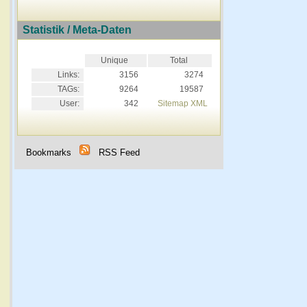
Statistik / Meta-Daten
Unique
Total
Links:
3156
3274
TAGs:
9264
19587
User:
342
Sitemap XML
Bookmarks
RSS Feed