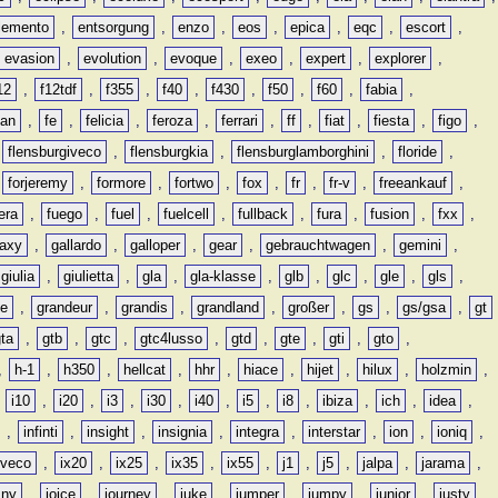
lemento
,
entsorgung
,
enzo
,
eos
,
epica
,
eqc
,
escort
,
evasion
,
evolution
,
evoque
,
exeo
,
expert
,
explorer
,
12
,
f12tdf
,
f355
,
f40
,
f430
,
f50
,
f60
,
fabia
,
man
,
fe
,
felicia
,
feroza
,
ferrari
,
ff
,
fiat
,
fiesta
,
figo
,
,
flensburgiveco
,
flensburgkia
,
flensburglamborghini
,
floride
,
,
forjeremy
,
formore
,
fortwo
,
fox
,
fr
,
fr-v
,
freeankauf
,
era
,
fuego
,
fuel
,
fuelcell
,
fullback
,
fura
,
fusion
,
fxx
,
laxy
,
gallardo
,
galloper
,
gear
,
gebrauchtwagen
,
gemini
,
giulia
,
giulietta
,
gla
,
gla-klasse
,
glb
,
glc
,
gle
,
gls
,
de
,
grandeur
,
grandis
,
grandland
,
großer
,
gs
,
gs/gsa
,
gt
gta
,
gtb
,
gtc
,
gtc4lusso
,
gtd
,
gte
,
gti
,
gto
,
,
h-1
,
h350
,
hellcat
,
hhr
,
hiace
,
hijet
,
hilux
,
holzmin
,
,
i10
,
i20
,
i3
,
i30
,
i40
,
i5
,
i8
,
ibiza
,
ich
,
idea
,
,
infinti
,
insight
,
insignia
,
integra
,
interstar
,
ion
,
ioniq
,
iveco
,
ix20
,
ix25
,
ix35
,
ix55
,
j1
,
j5
,
jalpa
,
jarama
,
mny
,
joice
,
journey
,
juke
,
jumper
,
jumpy
,
junior
,
justy
,