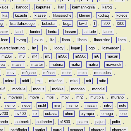
kalos
,
kangoo
,
kaputtes
,
karl
,
karmann-ghia
,
karoq
,
,
kia
,
kizashi
,
klasse
,
klassische
,
kleiner
,
kodiaq
,
koleos
ug
,
kraftfahrzeuge
,
kubistar
,
kuga
,
kwid
,
l
,
l200
,
l300
,
ancer
,
land
,
lander
,
lantra
,
lassen
,
latitude
,
laurel
,
leon
,
levorg
,
lexus
,
lfa
,
liana
,
libero
,
limousine
,
linea
,
wverschrottung
,
lm
,
ln
,
lodgy
,
logan
,
logo
,
loswerden
,
m235i
,
m3
,
m4
,
m5
,
m50d
,
m550d
,
m6
,
macan
,
rea
,
massif
,
master
,
materia
,
matiz
,
matrix
,
maverick
,
,
mcv
,
mégane
,
méhari
,
mehr
,
mein
,
mercedes
,
,
micra
,
midi
,
mii
,
mirafiori
,
mirai
,
mit
,
mito
,
l-f
,
modelle
,
modus
,
mokka
,
mondeo
,
mondial
,
n
,
movano
,
move
,
mps
,
mpv
,
mr2
,
multipla
,
murano
,
,
nemo
,
neue
,
nicht
,
niro
,
nismo
,
nissan
,
nitro
,
note
v200
,
nv400
,
nx
,
octavia
,
ohne
,
olympia
,
omega
,
one
lando
,
outback
,
outlander
,
p1800
,
pajero
,
pajun
,
palio
,
at
,
pathfinder
,
patriot
,
patrol
,
peugeot
,
phaeton
,
phantom