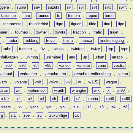
ggera
,
supra
,
suv
,
suzuki
,
sv
,
svr
,
svt
,
svx
,
swift
,
talisman
,
taro
,
taunus
,
tc
,
tempra
,
tepee
,
tercel
,
,
testarossa
,
thunderbird
,
tigra
,
tiguan
,
tiida
,
tino
,
tipo
,
ourer
,
tourneo
,
towner
,
toyota
,
traction
,
trafic
,
trajet
,
,
tredia
,
trekking
,
trevis
,
trezia
,
tribeca
,
trockenlegung
,
,
turbo
,
turismo
,
tüv
,
twingo
,
twintop
,
twizy
,
typ
,
type
nfallwagen
,
unimog
,
unlimited
,
uno
,
up
,
urban
,
urraco
,
,
v60
,
v70
,
v8
,
v90
,
vaneo
,
vanette
,
vario
,
vectra
,
verkauf
,
verkaufen
,
verschrotten
,
verschrottenflensburg
,
verso
,
varo
,
volante
,
volt
,
volvo
,
vw
,
w
,
w115)
,
wagon
,
dstar
,
wir
,
wohnmobil
,
wraith
,
wrangler
,
wrx
,
x
,
x-90
,
x1/9
,
x2
,
x3
,
x4
,
x5
,
x6
,
x7
,
xantia
,
xc40
,
xc60
xsara
,
xv
,
yaris
,
yeti
,
yrv
,
z.e.
,
z1
,
z3
,
z4
,
z8
,
rg
,
zl1
,
zoe
,
zu
,
zukünftige
,
zx