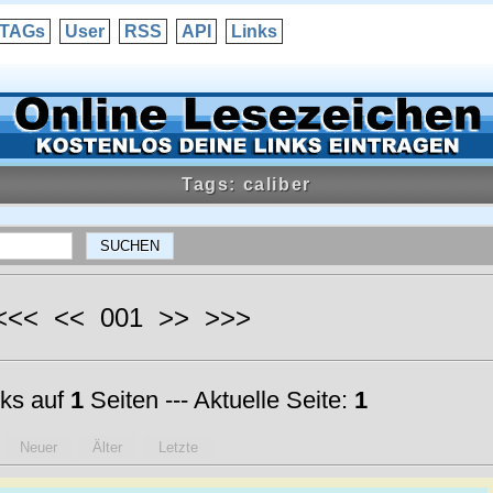
TAGs
User
RSS
API
Links
Tags: caliber
 <<< << 001 >> >>>
ks auf
1
Seiten --- Aktuelle Seite:
1
Neuer
Älter
Letzte