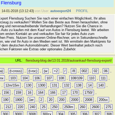
 Flensburg
:
14-01-2018 (13:12:43)
von User:
autoexport24
PROFIL
xport Flensburg Suchen Sie nach einer einfachen Möglichkeit, Ihr altes
rzeug zu verkaufen? Wollen Sie das Beste aus Ihnen herausholen, ohne
ung und nervenaufreibende Verhandlungen? Nutzen Sie die Chance in
 Auto zu kaufen mit dem Kauf von Autos in Flensburg bietet. Wir arbeiten
vom ersten Kontakt an und verkaufen Sie fair für jedes Auto zum
hen Preis. Nutzen Sie unseren Online-Rechner, um in Sekundenschnelle
n, wie viel Ihr Auto in den Medien wert ist. Wir ermitteln den Marktpreis für
uf dem deutschen Automobilmarkt. Dieser Wert beinhaltet jedoch noch
lichen Faktoren wie Extras oder optionales Zubehör.
URL:
flensburg-blog.de/13.01.2018/autoankauf-flensburg-export/
a)
,
(t-cross)
,
(t-roc)
,
(w
,
+2
,
/
,
/8
,
002
,
02
,
06
,
0nx
,
103
,
104
,
106
,
107
,
108
,
108/109
,
110
,
111
,
,
12m/15m
,
130
,
1300
,
131
,
132
,
138
,
14
,
140
,
,
156
,
159
,
16
,
164
,
166
,
17
,
170
,
1750/
,
,
190
,
1900
,
1er
,
2
,
20
,
200
,
2000
,
2008
,
200sx
,
,
212
,
220
,
240
,
25
,
250
,
250lm
,
260
,
2600
,
275
,
300
,
3000
,
3008
,
300zx
,
304
,
305
,
306
,
307
,
308