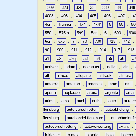
,
309
,
323
,
328
,
33
,
330
,
34
,
348
4008
,
403
,
404
,
405
,
406
,
407
,
4
4er
,
4runner
,
4x4
,
4x4²
,
5
,
50
,
50
550
,
575m
,
599
,
5er
,
6
,
600
,
600
6er
,
6x6
,
7
,
70
,
700
,
718
,
742
,
90
,
900
,
911
,
912
,
914
,
917
,
918
a1
,
a2
,
a2q
,
a3
,
a4
,
a5
,
a6
,
a
activee
,
adam
,
adenauer
,
agila
,
air
,
all
,
allroad
,
allspace
,
alltrack
,
almera
amarok
,
amazon
,
america
,
amg
,
ami
aperta
,
applause
,
arena
,
argenta
,
arna
atlas
,
atos
,
audi
,
auris
,
auto
,
auto-e
flensburg
,
auto-verschrotten
,
autoabholung
,
flensburg
,
autohandel-flensburg
,
autohändler-f
autoverschrottung
,
autoverwertung
,
avant
,
b-klasse
,
b-max
,
b-serie
,
baja
,
baleno