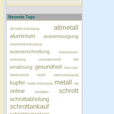
Neueste Tags
altmetall
alt-metall-entsorgung
aluminium
autoentsorgung
autoschrott-entsorgung
autoverschrottung
badewannen-
entsorgung
computerschrott
diät
gesundheit
ernährung
haus-und-
elektroschrott
health
kabel-entsorgung
metall
kupfer
kupfer-entsorgung
mg
schrott
online
packages
schrottabholung
schrottankauf
schrottdemontage