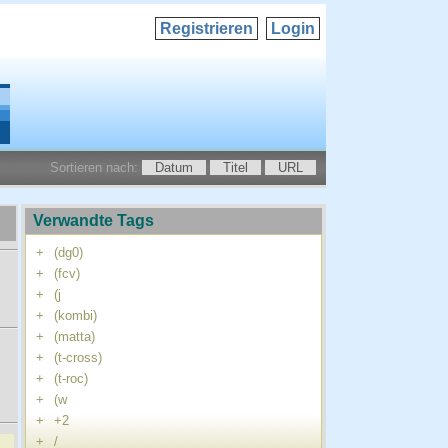
Registrieren
Login
Sortieren nach:
Datum
Titel
URL
Verwandte Tags
+
(dg0)
+
(fcv)
+
(j
+
(kombi)
+
(matta)
+
(t-cross)
+
(t-roc)
+
(w
+
+2
+
/