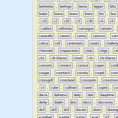
berlinetta
,
berlingo
,
besta
,
bipper
,
blitz
brake
,
brava
,
bravo
,
brera
,
brz
,
bus
,
c15
,
c2
,
c25
,
c3
,
c30
,
c4
,
c5
,
calibra
,
california
,
camargue
,
camaro
,
caravelle
,
carens
,
carina
,
carisma
,
carn
celica
,
cell
,
centenario
,
cerato
,
challen
chevrolet
,
cinquecento
,
citan
,
citigo
,
ci
clio
,
clk-klasse
,
cloud
,
cls
,
cls-klasse
concerto
,
connect
,
consul
,
copen
,
cord
cougar
,
countach
,
country
,
coupé
,
cour
crossgolf
,
crossland
,
crosspolo
,
crosstour
,
ct
,
cube
,
cullinan
,
cuore
,
cupra
,
cu
dacia
,
daihatsu
,
daily
,
dart
,
dauphine
derby
,
diablo
,
dino
,
disco
,
discovery
ds4
,
ds5
,
ds6
,
ducato
,
dune
,
durang
e-mehari
,
e-serie
,
e-tron
,
e-up
,
e3
,
e