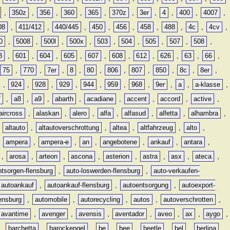
,
350z
,
356
,
360
,
365
,
370z
,
3er
,
4
,
400
,
4007
,
08
,
411/412
,
440/445
,
450
,
456
,
458
,
488
,
4c
,
4cv
,
0
,
5008
,
500l
,
500x
,
503
,
504
,
505
,
507
,
508
,
8
,
601
,
604
,
605
,
607
,
608
,
612
,
626
,
63
,
66
,
75
,
770
,
7er
,
8
,
80
,
806
,
807
,
850
,
8c
,
8er
,
,
924
,
928
,
929
,
944
,
959
,
968
,
9er
,
a
,
a-klasse
,
7
,
a8
,
a9
,
abarth
,
acadiane
,
accent
,
accord
,
active
,
aircross
,
alaskan
,
alero
,
alfa
,
alfasud
,
alfetta
,
alhambra
,
,
altauto
,
altautoverschrottung
,
altea
,
altfahrzeug
,
alto
,
,
ampera
,
ampera-e
,
an
,
angebotene
,
ankauf
,
antara
,
,
arosa
,
arteon
,
ascona
,
asterion
,
astra
,
asx
,
ateca
,
ntsorgen-flensburg
,
auto-loswerden-flensburg
,
auto-verkaufen-
autoankauf
,
autoankauf-flensburg
,
autoentsorgung
,
autoexport-
lensburg
,
automobile
,
autorecycling
,
autos
,
autoverschrotten
,
avantime
,
avenger
,
avensis
,
aventador
,
aveo
,
ax
,
aygo
,
,
barchetta
,
barockengel
,
be
,
bee
,
beetle
,
bel
,
berlina
,