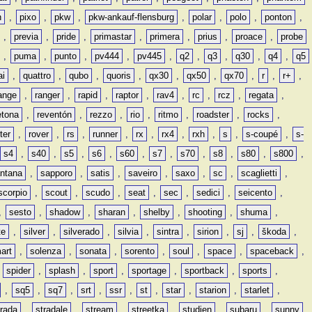
n
,
pixo
,
pkw
,
pkw-ankauf-flensburg
,
polar
,
polo
,
ponton
,
,
previa
,
pride
,
primastar
,
primera
,
prius
,
proace
,
probe
,
puma
,
punto
,
pv444
,
pv445
,
q2
,
q3
,
q30
,
q4
,
q5
ai
,
quattro
,
qubo
,
quoris
,
qx30
,
qx50
,
qx70
,
r
,
r+
,
ange
,
ranger
,
rapid
,
raptor
,
rav4
,
rc
,
rcz
,
regata
,
etona
,
reventón
,
rezzo
,
rio
,
ritmo
,
roadster
,
rocks
,
ter
,
rover
,
rs
,
runner
,
rx
,
rx4
,
rxh
,
s
,
s-coupé
,
s-
s4
,
s40
,
s5
,
s6
,
s60
,
s7
,
s70
,
s8
,
s80
,
s800
,
ntana
,
sapporo
,
satis
,
saveiro
,
saxo
,
sc
,
scaglietti
,
scorpio
,
scout
,
scudo
,
seat
,
sec
,
sedici
,
seicento
,
,
sesto
,
shadow
,
sharan
,
shelby
,
shooting
,
shuma
,
te
,
silver
,
silverado
,
silvia
,
sintra
,
sirion
,
sj
,
škoda
,
art
,
solenza
,
sonata
,
sorento
,
soul
,
space
,
spaceback
,
,
spider
,
splash
,
sport
,
sportage
,
sportback
,
sports
,
,
sq5
,
sq7
,
srt
,
ssr
,
st
,
star
,
starion
,
starlet
,
trada
,
stradale
,
stream
,
streetka
,
studien
,
subaru
,
sunny
,