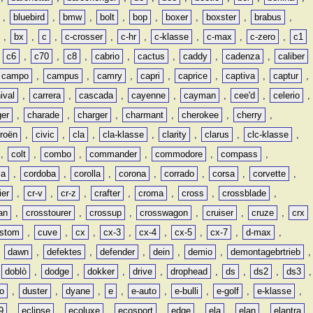
,
bluebird
,
bmw
,
bolt
,
bop
,
boxer
,
boxster
,
brabus
,
,
bx
,
c
,
c-crosser
,
c-hr
,
c-klasse
,
c-max
,
c-zero
,
c1
,
c6
,
c70
,
c8
,
cabrio
,
cactus
,
caddy
,
cadenza
,
caliber
campo
,
campus
,
camry
,
capri
,
caprice
,
captiva
,
captur
,
ival
,
carrera
,
cascada
,
cayenne
,
cayman
,
cee'd
,
celerio
,
ger
,
charade
,
charger
,
charmant
,
cherokee
,
cherry
,
troën
,
civic
,
cla
,
cla-klasse
,
clarity
,
clarus
,
clc-klasse
,
,
colt
,
combo
,
commander
,
commodore
,
compass
,
ia
,
cordoba
,
corolla
,
corona
,
corrado
,
corsa
,
corvette
,
ier
,
cr-v
,
cr-z
,
crafter
,
croma
,
cross
,
crossblade
,
an
,
crosstourer
,
crossup
,
crosswagon
,
cruiser
,
cruze
,
crx
stom
,
cuve
,
cx
,
cx-3
,
cx-4
,
cx-5
,
cx-7
,
d-max
,
,
dawn
,
defektes
,
defender
,
dein
,
demio
,
demontagebrtrieb
,
,
doblò
,
dodge
,
dokker
,
drive
,
drophead
,
ds
,
ds2
,
ds3
,
o
,
duster
,
dyane
,
e
,
e-auto
,
e-bulli
,
e-golf
,
e-klasse
,
9
,
eclipse
,
ecoluxe
,
ecosport
,
edge
,
ela
,
elan
,
elantra
,