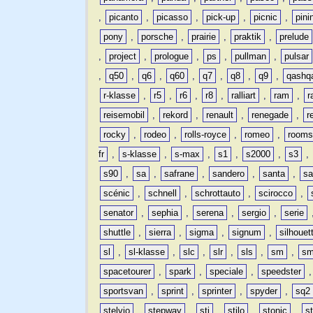
,
picanto
,
picasso
,
pick-up
,
picnic
,
pini
pony
,
porsche
,
prairie
,
praktik
,
prelude
,
project
,
prologue
,
ps
,
pullman
,
pulsar
,
q50
,
q6
,
q60
,
q7
,
q8
,
q9
,
qashq
r-klasse
,
r5
,
r6
,
r8
,
ralliart
,
ram
,
r
reisemobil
,
rekord
,
renault
,
renegade
,
r
rocky
,
rodeo
,
rolls-royce
,
romeo
,
rooms
fr
,
s-klasse
,
s-max
,
s1
,
s2000
,
s3
,
s90
,
sa
,
safrane
,
sandero
,
santa
,
sa
scénic
,
schnell
,
schrottauto
,
scirocco
,
senator
,
sephia
,
serena
,
sergio
,
serie
shuttle
,
sierra
,
sigma
,
signum
,
silhouet
sl
,
sl-klasse
,
slc
,
slr
,
sls
,
sm
,
sm
spacetourer
,
spark
,
speciale
,
speedster
sportsvan
,
sprint
,
sprinter
,
spyder
,
sq2
stelvio
,
stepway
,
sti
,
stilo
,
stonic
,
s