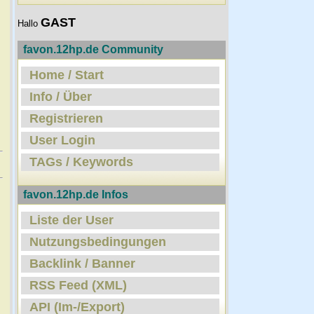
GAST
Hallo
favon.12hp.de Community
Home / Start
Info / Über
Registrieren
User Login
TAGs / Keywords
favon.12hp.de Infos
Liste der User
Nutzungsbedingungen
Backlink / Banner
RSS Feed (XML)
API (Im-/Export)