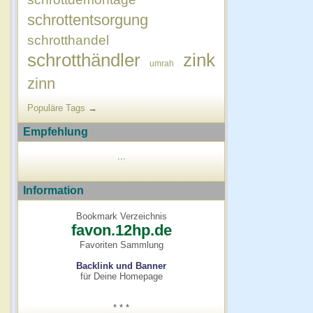
schrottentsorgung
schrotthandel
schrotthändler
zink
umrah
zinn
Populäre Tags
→
Empfehlung
...
Information
Bookmark Verzeichnis
favon.12hp.de
Favoriten Sammlung
Backlink und Banner
für Deine Homepage
* * *