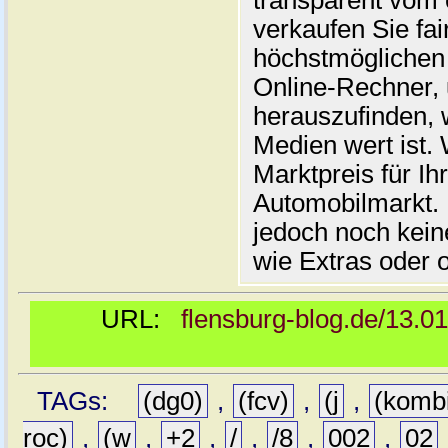
transparent vom 
verkaufen Sie fai
höchstmöglichen 
Online-Rechner,
herauszufinden, w
Medien wert ist. 
Marktpreis für I
Automobilmarkt. 
jedoch noch kein
wie Extras oder 
URL:
flensburg-blog.de/13.0
TAGs:
(dg0)
,
(fcv)
,
(j
,
(komb
roc)
,
(w
,
+2
,
/
,
/8
,
002
,
02