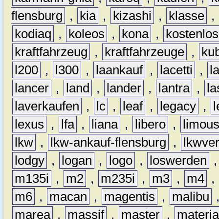
flensburg
,
kia
,
kizashi
,
klasse
,
kodiaq
,
koleos
,
kona
,
kostenlos
kraftfahrzeug
,
kraftfahrzeuge
,
kub
l200
,
l300
,
laankauf
,
lacetti
,
l
lancer
,
land
,
lander
,
lantra
,
la
laverkaufen
,
lc
,
leaf
,
legacy
,
lexus
,
lfa
,
liana
,
libero
,
limous
lkw
,
lkw-ankauf-flensburg
,
lkwver
lodgy
,
logan
,
logo
,
loswerden
m135i
,
m2
,
m235i
,
m3
,
m4
,
m6
,
macan
,
magentis
,
malibu
marea
,
massif
,
master
,
materi