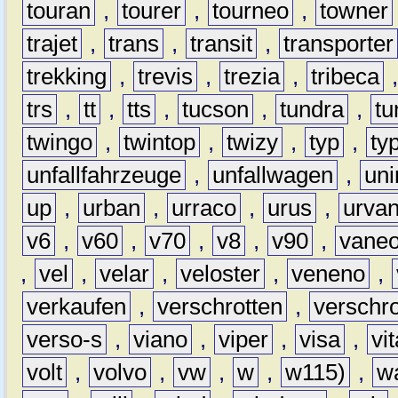
touran
,
tourer
,
tourneo
,
towner
trajet
,
trans
,
transit
,
transporter
trekking
,
trevis
,
trezia
,
tribeca
trs
,
tt
,
tts
,
tucson
,
tundra
,
tu
twingo
,
twintop
,
twizy
,
typ
,
ty
unfallfahrzeuge
,
unfallwagen
,
un
up
,
urban
,
urraco
,
urus
,
urva
v6
,
v60
,
v70
,
v8
,
v90
,
vane
,
vel
,
velar
,
veloster
,
veneno
,
verkaufen
,
verschrotten
,
verschro
verso-s
,
viano
,
viper
,
visa
,
vi
volt
,
volvo
,
vw
,
w
,
w115)
,
w