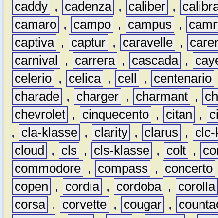
caddy
,
cadenza
,
caliber
,
calibr
camaro
,
campo
,
campus
,
camr
captiva
,
captur
,
caravelle
,
care
carnival
,
carrera
,
cascada
,
cay
celerio
,
celica
,
cell
,
centenario
charade
,
charger
,
charmant
,
ch
chevrolet
,
cinquecento
,
citan
,
c
,
cla-klasse
,
clarity
,
clarus
,
clc-
cloud
,
cls
,
cls-klasse
,
colt
,
c
commodore
,
compass
,
concerto
copen
,
cordia
,
cordoba
,
corolla
corsa
,
corvette
,
cougar
,
counta