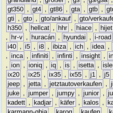
gt350
,
gt4
,
gt86
,
gta
,
gtb
,
gt
gti
,
gto
,
gto/ankauf
,
gto/verkauf
h350
,
hellcat
,
hhr
,
hiace
,
hijet
,
hr-v
,
huracán
,
hyundai
,
i-road
i40
,
i5
,
i8
,
ibiza
,
ich
,
idea
,
,
inca
,
infiniti
,
infinti
,
insight
,
i
,
ion
,
ioniq
,
iq
,
is
,
isetta
,
isl
ix20
,
ix25
,
ix35
,
ix55
,
j1
,
j5
jeep
,
jetta
,
jetztautoverkaufen
,
juke
,
jumper
,
jumpy
,
junior
,
j
kadett
,
kadjar
,
käfer
,
kalos
,
k
karmann-ghia
,
karoq
,
kaufen
,
k