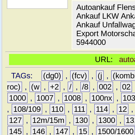
Autoankauf Flen
Ankauf LKW Ank
Ankauf Unfallwa
Export Motorsch
5944000
URL:
auto
TAGs:
(dg0)
,
(fcv)
,
(j
,
(komb
roc)
,
(w
,
+2
,
/
,
/8
,
002
,
02
1000
,
1007
,
1008
,
100nx
,
10
,
108/109
,
110
,
111
,
114
,
12
127
,
12m/15m
,
130
,
1300
,
13
145
,
146
,
147
,
15
,
1500/1600