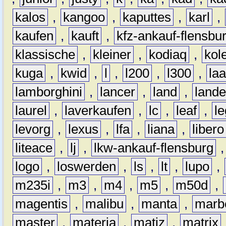
kalos
,
kangoo
,
kaputtes
,
karl
,
kaufen
,
kauft
,
kfz-ankauf-flensbu
klassische
,
kleiner
,
kodiaq
,
kol
kuga
,
kwid
,
l
,
l200
,
l300
,
la
lamborghini
,
lancer
,
land
,
lande
laurel
,
laverkaufen
,
lc
,
leaf
,
l
levorg
,
lexus
,
lfa
,
liana
,
libero
liteace
,
lj
,
lkw-ankauf-flensburg
logo
,
loswerden
,
ls
,
lt
,
lupo
,
m235i
,
m3
,
m4
,
m5
,
m50d
,
magentis
,
malibu
,
manta
,
marb
master
,
materia
,
matiz
,
matrix