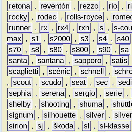
retona
,
reventón
,
rezzo
,
rio
,
r
rocky
,
rodeo
,
rolls-royce
,
rome
runner
,
rx
,
rx4
,
rxh
,
s
,
s-co
max
,
s1
,
s2000
,
s3
,
s4
,
s40
s70
,
s8
,
s80
,
s800
,
s90
,
sa
santa
,
santana
,
sapporo
,
satis
scaglietti
,
scénic
,
schnell
,
schro
,
scout
,
scudo
,
seat
,
sec
,
sedi
sephia
,
serena
,
sergio
,
serie
,
shelby
,
shooting
,
shuma
,
shuttl
signum
,
silhouette
,
silver
,
silve
sirion
,
sj
,
škoda
,
sl
,
sl-klasse