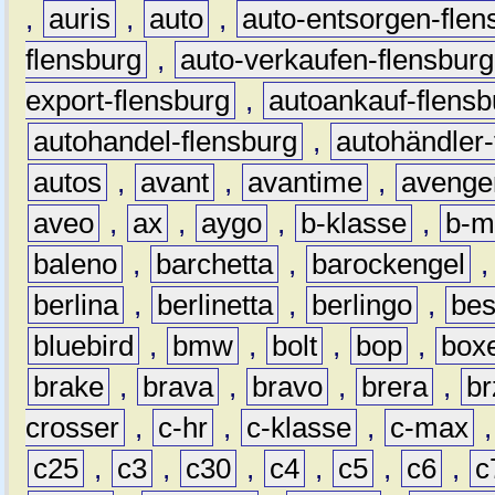
,
auris
,
auto
,
auto-entsorgen-flen
flensburg
,
auto-verkaufen-flensburg
export-flensburg
,
autoankauf-flensb
autohandel-flensburg
,
autohändler-
autos
,
avant
,
avantime
,
avenge
aveo
,
ax
,
aygo
,
b-klasse
,
b-m
baleno
,
barchetta
,
barockengel
berlina
,
berlinetta
,
berlingo
,
bes
bluebird
,
bmw
,
bolt
,
bop
,
box
brake
,
brava
,
bravo
,
brera
,
br
crosser
,
c-hr
,
c-klasse
,
c-max
c25
,
c3
,
c30
,
c4
,
c5
,
c6
,
c