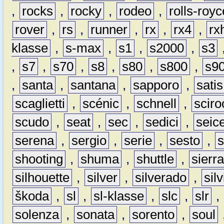
,
rocks
,
rocky
,
rodeo
,
rolls-royc
rover
,
rs
,
runner
,
rx
,
rx4
,
rx
klasse
,
s-max
,
s1
,
s2000
,
s3
,
s7
,
s70
,
s8
,
s80
,
s800
,
s9
,
santa
,
santana
,
sapporo
,
satis
scaglietti
,
scénic
,
schnell
,
sciro
scudo
,
seat
,
sec
,
sedici
,
seic
serena
,
sergio
,
serie
,
sesto
,
shooting
,
shuma
,
shuttle
,
sierr
silhouette
,
silver
,
silverado
,
silv
škoda
,
sl
,
sl-klasse
,
slc
,
slr
,
solenza
,
sonata
,
sorento
,
soul