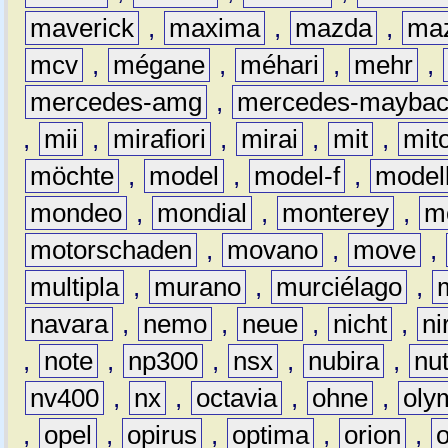
maverick
,
maxima
,
mazda
,
ma
mcv
,
mégane
,
méhari
,
mehr
,
mercedes-amg
,
mercedes-mayba
,
mii
,
mirafiori
,
mirai
,
mit
,
mit
möchte
,
model
,
model-f
,
model
mondeo
,
mondial
,
monterey
,
m
motorschaden
,
movano
,
move
,
multipla
,
murano
,
murciélago
,
navara
,
nemo
,
neue
,
nicht
,
ni
,
note
,
np300
,
nsx
,
nubira
,
nu
nv400
,
nx
,
octavia
,
ohne
,
oly
,
opel
,
opirus
,
optima
,
orion
,