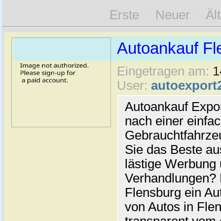
Erste
Neuer
Äl
Autoankauf Fl
Eingetragen am:
1
User:
autoexport
Autoankauf Expo
nach einer einfac
Gebrauchtfahrze
Sie das Beste au
lästige Werbung
Verhandlungen? 
Flensburg ein Au
von Autos in Flen