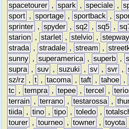
spacetourer
,
spark
,
speciale
,
s
sport
,
sportage
,
sportback
,
spo
sprinter
,
spyder
,
sq2
,
sq5
,
sq
starion
,
starlet
,
stelvio
,
stepwa
strada
,
stradale
,
stream
,
street
sunny
,
superamerica
,
superb
,
supra
,
suv
,
suzuki
,
sv
,
svr
,
sz/rz
,
t
,
tacoma
,
taft
,
tahoe
,
tc
,
tempra
,
tepee
,
tercel
,
teri
terrain
,
terrano
,
testarossa
,
thu
tiida
,
tino
,
tipo
,
toledo
,
totals
tourer
,
tourneo
,
towner
,
toyota