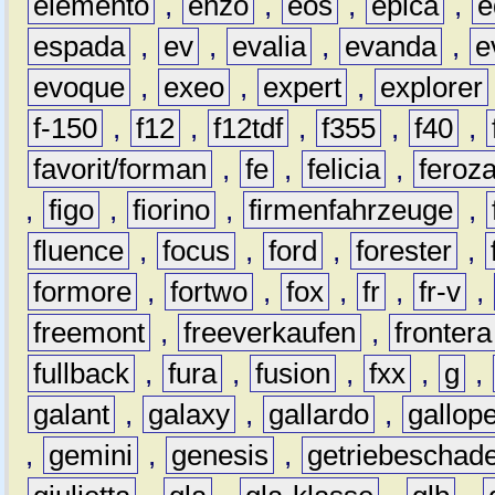
elemento
,
enzo
,
eos
,
epica
,
e
espada
,
ev
,
evalia
,
evanda
,
e
evoque
,
exeo
,
expert
,
explorer
f-150
,
f12
,
f12tdf
,
f355
,
f40
,
favorit/forman
,
fe
,
felicia
,
feroz
,
figo
,
fiorino
,
firmenfahrzeuge
,
fluence
,
focus
,
ford
,
forester
,
formore
,
fortwo
,
fox
,
fr
,
fr-v
,
freemont
,
freeverkaufen
,
frontera
fullback
,
fura
,
fusion
,
fxx
,
g
,
galant
,
galaxy
,
gallardo
,
gallop
,
gemini
,
genesis
,
getriebeschad