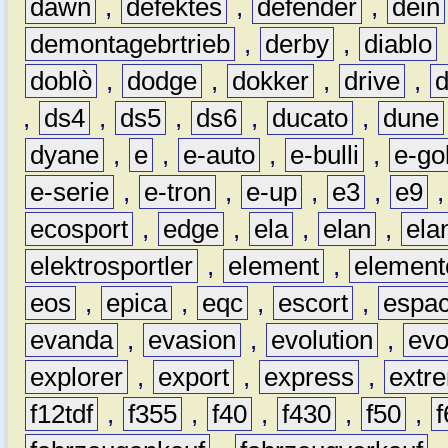
dawn
,
defektes
,
defender
,
dein
demontagebrtrieb
,
derby
,
diablo
doblò
,
dodge
,
dokker
,
drive
,
,
ds4
,
ds5
,
ds6
,
ducato
,
dune
dyane
,
e
,
e-auto
,
e-bulli
,
e-gol
e-serie
,
e-tron
,
e-up
,
e3
,
e9
ecosport
,
edge
,
ela
,
elan
,
ela
elektrosportler
,
element
,
element
eos
,
epica
,
eqc
,
escort
,
espa
evanda
,
evasion
,
evolution
,
ev
explorer
,
export
,
express
,
extr
f12tdf
,
f355
,
f40
,
f430
,
f50
,
f