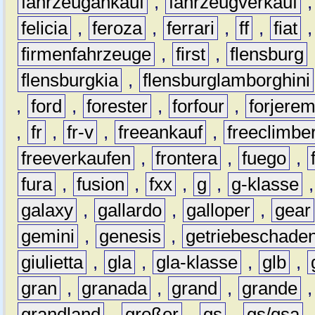
fahrzeugankauf
,
fahrzeugverkauf
felicia
,
feroza
,
ferrari
,
ff
,
fiat
firmenfahrzeuge
,
first
,
flensburg
flensburgkia
,
flensburglamborghini
,
ford
,
forester
,
forfour
,
forjere
,
fr
,
fr-v
,
freeankauf
,
freeclimbe
freeverkaufen
,
frontera
,
fuego
,
fura
,
fusion
,
fxx
,
g
,
g-klasse
galaxy
,
gallardo
,
galloper
,
gear
gemini
,
genesis
,
getriebeschade
giulietta
,
gla
,
gla-klasse
,
glb
,
gran
,
granada
,
grand
,
grande
grandland
,
großer
,
gs
,
gs/gsa