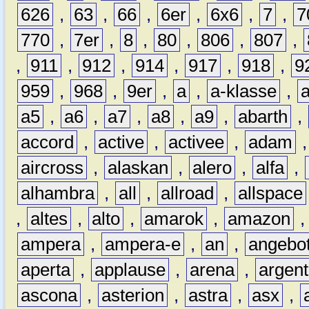
626
,
63
,
66
,
6er
,
6x6
,
7
,
7
770
,
7er
,
8
,
80
,
806
,
807
,
,
911
,
912
,
914
,
917
,
918
,
9
959
,
968
,
9er
,
a
,
a-klasse
,
a5
,
a6
,
a7
,
a8
,
a9
,
abarth
,
accord
,
active
,
activee
,
adam
aircross
,
alaskan
,
alero
,
alfa
,
alhambra
,
all
,
allroad
,
allspace
,
altes
,
alto
,
amarok
,
amazon
ampera
,
ampera-e
,
an
,
angebo
aperta
,
applause
,
arena
,
argen
ascona
,
asterion
,
astra
,
asx
,