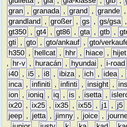
giulietta
,
gla
,
gla-klasse
,
glb
,
gran
,
granada
,
grand
,
grande
grandland
,
großer
,
gs
,
gs/gsa
gt350
,
gt4
,
gt86
,
gta
,
gtb
,
gt
gti
,
gto
,
gto/ankauf
,
gto/verkauf
h350
,
hellcat
,
hhr
,
hiace
,
hijet
,
hr-v
,
huracán
,
hyundai
,
i-road
i40
,
i5
,
i8
,
ibiza
,
ich
,
idea
,
inca
,
infiniti
,
infinti
,
insight
,
in
ion
,
ioniq
,
iq
,
is
,
isetta
,
isler
ix20
,
ix25
,
ix35
,
ix55
,
j1
,
j5
jeep
,
jetta
,
jimny
,
joice
,
journ
,
junior
,
justy
,
k
,
ka
,
kad
,
ka