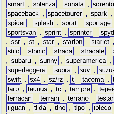
smart
,
solenza
,
sonata
,
sorent
spaceback
,
spacetourer
,
spark
spider
,
splash
,
sport
,
sportage
sportsvan
,
sprint
,
sprinter
,
spyd
,
ssr
,
st
,
star
,
starion
,
starlet
stilo
,
stonic
,
strada
,
stradale
,
,
subaru
,
sunny
,
superamerica
,
superleggera
,
supra
,
suv
,
suzu
swift
,
sx4
,
sz/rz
,
t
,
tacoma
,
taro
,
taunus
,
tc
,
tempra
,
tepe
terracan
,
terrain
,
terrano
,
testa
tiguan
,
tiida
,
tino
,
tipo
,
toledo