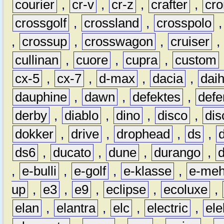
courier
,
cr-v
,
cr-z
,
crafter
,
cr
crossgolf
,
crossland
,
crosspolo
,
crossup
,
crosswagon
,
cruiser
,
cullinan
,
cuore
,
cupra
,
custom
cx-5
,
cx-7
,
d-max
,
dacia
,
dai
dauphine
,
dawn
,
defektes
,
defe
derby
,
diablo
,
dino
,
disco
,
dis
dokker
,
drive
,
drophead
,
ds
,
ds6
,
ducato
,
dune
,
durango
,
,
e-bulli
,
e-golf
,
e-klasse
,
e-meh
up
,
e3
,
e9
,
eclipse
,
ecoluxe
,
elan
,
elantra
,
elc
,
electric
,
ele