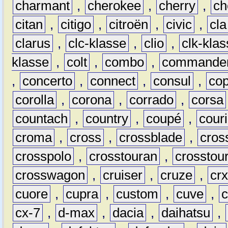
charmant
,
cherokee
,
cherry
,
ch
citan
,
citigo
,
citroën
,
civic
,
cla
clarus
,
clc-klasse
,
clio
,
clk-kla
klasse
,
colt
,
combo
,
commande
,
concerto
,
connect
,
consul
,
co
corolla
,
corona
,
corrado
,
corsa
countach
,
country
,
coupé
,
couri
croma
,
cross
,
crossblade
,
cros
crosspolo
,
crosstouran
,
crosstou
crosswagon
,
cruiser
,
cruze
,
cr
cuore
,
cupra
,
custom
,
cuve
,
cx-7
,
d-max
,
dacia
,
daihatsu
,