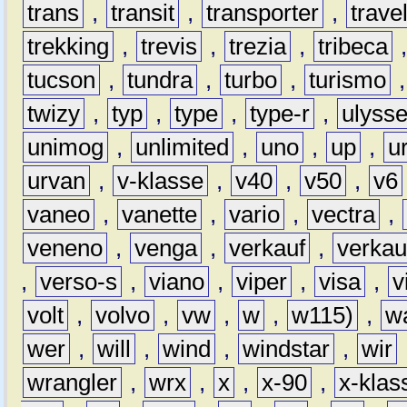
trans
,
transit
,
transporter
,
travel
trekking
,
trevis
,
trezia
,
tribeca
tucson
,
tundra
,
turbo
,
turismo
twizy
,
typ
,
type
,
type-r
,
ulyss
unimog
,
unlimited
,
uno
,
up
,
u
urvan
,
v-klasse
,
v40
,
v50
,
v6
vaneo
,
vanette
,
vario
,
vectra
,
veneno
,
venga
,
verkauf
,
verkau
,
verso-s
,
viano
,
viper
,
visa
,
v
volt
,
volvo
,
vw
,
w
,
w115)
,
w
wer
,
will
,
wind
,
windstar
,
wir
wrangler
,
wrx
,
x
,
x-90
,
x-klas