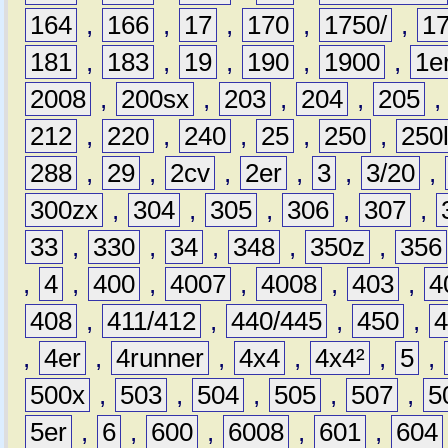
164
,
166
,
17
,
170
,
1750/
,
1
181
,
183
,
19
,
190
,
1900
,
1e
2008
,
200sx
,
203
,
204
,
205
212
,
220
,
240
,
25
,
250
,
250
288
,
29
,
2cv
,
2er
,
3
,
3/20
,
300zx
,
304
,
305
,
306
,
307
,
33
,
330
,
34
,
348
,
350z
,
356
,
4
,
400
,
4007
,
4008
,
403
,
4
408
,
411/412
,
440/445
,
450
,
,
4er
,
4runner
,
4x4
,
4x4²
,
5
,
500x
,
503
,
504
,
505
,
507
,
5
5er
,
6
,
600
,
6008
,
601
,
604