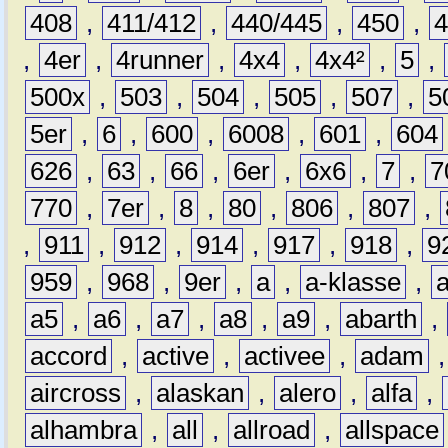
408
,
411/412
,
440/445
,
450
,
,
4er
,
4runner
,
4x4
,
4x4²
,
5
,
500x
,
503
,
504
,
505
,
507
,
5
5er
,
6
,
600
,
6008
,
601
,
604
626
,
63
,
66
,
6er
,
6x6
,
7
,
7
770
,
7er
,
8
,
80
,
806
,
807
,
,
911
,
912
,
914
,
917
,
918
,
9
959
,
968
,
9er
,
a
,
a-klasse
,
a5
,
a6
,
a7
,
a8
,
a9
,
abarth
,
accord
,
active
,
activee
,
adam
aircross
,
alaskan
,
alero
,
alfa
,
alhambra
,
all
,
allroad
,
allspace