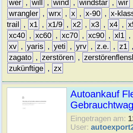
wer
,
will
,
wind
,
windstar
,
wir
wrangler
,
wrx
,
x
,
x-90
,
x-klas
trail
,
x1
,
x1/9
,
x2
,
x3
,
x4
,
x
xc40
,
xc60
,
xc70
,
xc90
,
xl1
,
xv
,
yaris
,
yeti
,
yrv
,
z.e.
,
z1
zagato
,
zerstören
,
zerstörenflen
zukünftige
,
zx
Autoankauf Fl
Gebrauchtwage
Eingetragen am:
1
User:
autoexport