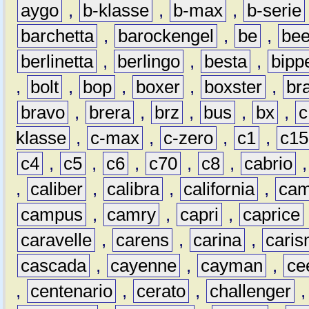
aygo
,
b-klasse
,
b-max
,
b-serie
barchetta
,
barockengel
,
be
,
be
berlinetta
,
berlingo
,
besta
,
bipp
,
bolt
,
bop
,
boxer
,
boxster
,
br
bravo
,
brera
,
brz
,
bus
,
bx
,
c
klasse
,
c-max
,
c-zero
,
c1
,
c15
c4
,
c5
,
c6
,
c70
,
c8
,
cabrio
,
caliber
,
calibra
,
california
,
cam
campus
,
camry
,
capri
,
caprice
caravelle
,
carens
,
carina
,
cari
cascada
,
cayenne
,
cayman
,
ce
,
centenario
,
cerato
,
challenger