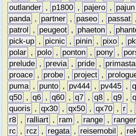
outlander
,
p1800
,
pajero
,
pajun
panda
,
partner
,
paseo
,
passat
patrol
,
peugeot
,
phaeton
,
phan
pick-up
,
picnic
,
pinin
,
pixo
,
p
polar
,
polo
,
ponton
,
pony
,
por
prelude
,
previa
,
pride
,
primasta
proace
,
probe
,
project
,
prologu
puma
,
punto
,
pv444
,
pv445
,
q50
,
q6
,
q60
,
q7
,
q8
,
q9
,
quoris
,
qx30
,
qx50
,
qx70
,
r
,
r8
,
ralliart
,
ram
,
range
,
range
rc
,
rcz
,
regata
,
reisemobil
,
re