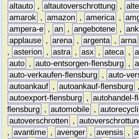
altauto
,
altautoverschrottung
,
alt
amarok
,
amazon
,
america
,
am
ampera-e
,
an
,
angebotene
,
ank
applause
,
arena
,
argenta
,
arna
,
asterion
,
astra
,
asx
,
ateca
,
a
auto
,
auto-entsorgen-flensburg
,
a
auto-verkaufen-flensburg
,
auto-ver
autoankauf
,
autoankauf-flensburg
autoexport-flensburg
,
autohandel-f
flensburg
,
automobile
,
autorecycl
autoverschrotten
,
autoverschrottun
,
avantime
,
avenger
,
avensis
,
a