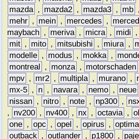
mazda
,
mazda2
,
mazda3
,
mb
mehr
,
mein
,
mercedes
,
merce
maybach
,
meriva
,
micra
,
midi
mit
,
mito
,
mitsubishi
,
miura
,
modelle
,
modus
,
mokka
,
mond
montreal
,
monza
,
motorschaden
mpv
,
mr2
,
multipla
,
murano
,
mx-5
,
n
,
navara
,
nemo
,
neue
nissan
,
nitro
,
note
,
np300
,
ns
,
nv200
,
nv400
,
nx
,
octavia
,
o
one
,
opc
,
opel
,
opirus
,
optim
outback
,
outlander
,
p1800
,
paje