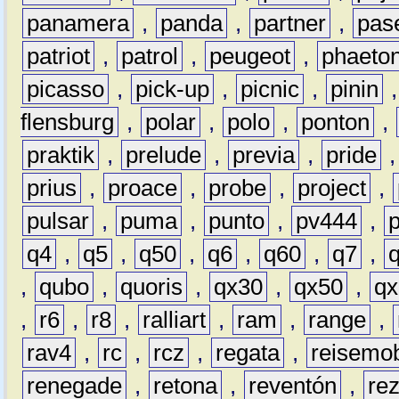
panamera
,
panda
,
partner
,
pas
patriot
,
patrol
,
peugeot
,
phaeto
picasso
,
pick-up
,
picnic
,
pinin
flensburg
,
polar
,
polo
,
ponton
,
praktik
,
prelude
,
previa
,
pride
prius
,
proace
,
probe
,
project
,
pulsar
,
puma
,
punto
,
pv444
,
q4
,
q5
,
q50
,
q6
,
q60
,
q7
,
,
qubo
,
quoris
,
qx30
,
qx50
,
qx
,
r6
,
r8
,
ralliart
,
ram
,
range
,
rav4
,
rc
,
rcz
,
regata
,
reisemob
renegade
,
retona
,
reventón
,
re