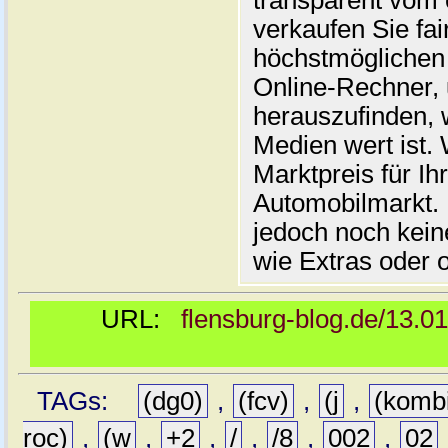
transparent vom 
verkaufen Sie fai
höchstmöglichen 
Online-Rechner,
herauszufinden, w
Medien wert ist. 
Marktpreis für I
Automobilmarkt. 
jedoch noch kein
wie Extras oder 
URL:
flensburg-blog.de/13.0
TAGs:
(dg0)
,
(fcv)
,
(j
,
(komb
roc)
,
(w
,
+2
,
/
,
/8
,
002
,
02