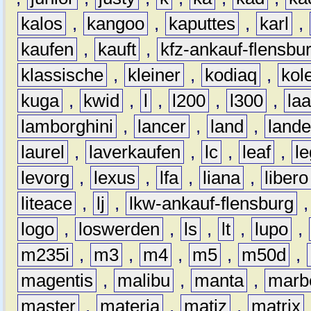
kalos
,
kangoo
,
kaputtes
,
karl
,
kaufen
,
kauft
,
kfz-ankauf-flensbu
klassische
,
kleiner
,
kodiaq
,
kol
kuga
,
kwid
,
l
,
l200
,
l300
,
la
lamborghini
,
lancer
,
land
,
lande
laurel
,
laverkaufen
,
lc
,
leaf
,
l
levorg
,
lexus
,
lfa
,
liana
,
libero
liteace
,
lj
,
lkw-ankauf-flensburg
logo
,
loswerden
,
ls
,
lt
,
lupo
,
m235i
,
m3
,
m4
,
m5
,
m50d
,
magentis
,
malibu
,
manta
,
marb
master
,
materia
,
matiz
,
matrix