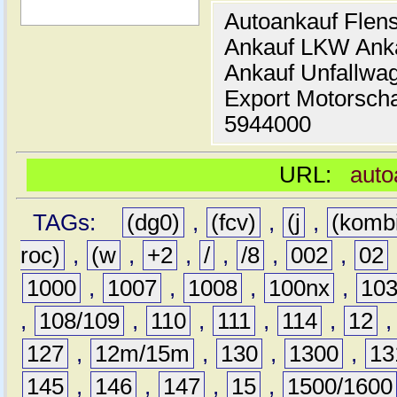
Autoankauf Flen
Ankauf LKW Ank
Ankauf Unfallwa
Export Motorsch
5944000
URL:
auto
TAGs:
(dg0)
,
(fcv)
,
(j
,
(komb
roc)
,
(w
,
+2
,
/
,
/8
,
002
,
02
1000
,
1007
,
1008
,
100nx
,
10
,
108/109
,
110
,
111
,
114
,
12
127
,
12m/15m
,
130
,
1300
,
13
145
,
146
,
147
,
15
,
1500/1600