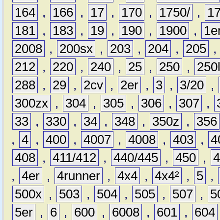
164
,
166
,
17
,
170
,
1750/
,
1
181
,
183
,
19
,
190
,
1900
,
1e
2008
,
200sx
,
203
,
204
,
205
212
,
220
,
240
,
25
,
250
,
250
288
,
29
,
2cv
,
2er
,
3
,
3/20
,
300zx
,
304
,
305
,
306
,
307
,
33
,
330
,
34
,
348
,
350z
,
356
,
4
,
400
,
4007
,
4008
,
403
,
4
408
,
411/412
,
440/445
,
450
,
,
4er
,
4runner
,
4x4
,
4x4²
,
5
,
500x
,
503
,
504
,
505
,
507
,
5
5er
,
6
,
600
,
6008
,
601
,
604