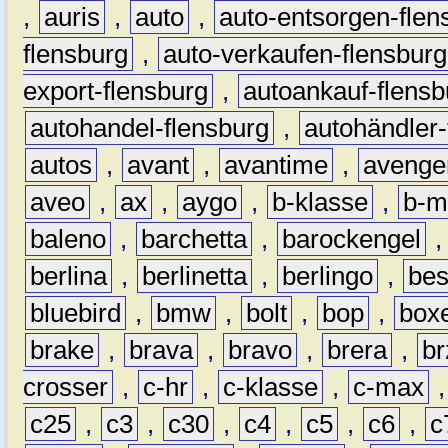
,
auris
,
auto
,
auto-entsorgen-flen
flensburg
,
auto-verkaufen-flensburg
export-flensburg
,
autoankauf-flensb
autohandel-flensburg
,
autohändler-
autos
,
avant
,
avantime
,
avenge
aveo
,
ax
,
aygo
,
b-klasse
,
b-m
baleno
,
barchetta
,
barockengel
berlina
,
berlinetta
,
berlingo
,
bes
bluebird
,
bmw
,
bolt
,
bop
,
box
brake
,
brava
,
bravo
,
brera
,
br
crosser
,
c-hr
,
c-klasse
,
c-max
c25
,
c3
,
c30
,
c4
,
c5
,
c6
,
c