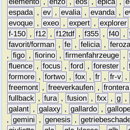
elemento
,
enzo
,
eos
,
epica
,
e
espada
,
ev
,
evalia
,
evanda
,
e
evoque
,
exeo
,
expert
,
explorer
f-150
,
f12
,
f12tdf
,
f355
,
f40
,
favorit/forman
,
fe
,
felicia
,
feroz
,
figo
,
fiorino
,
firmenfahrzeuge
,
fluence
,
focus
,
ford
,
forester
,
formore
,
fortwo
,
fox
,
fr
,
fr-v
,
freemont
,
freeverkaufen
,
frontera
fullback
,
fura
,
fusion
,
fxx
,
g
,
galant
,
galaxy
,
gallardo
,
gallop
,
gemini
,
genesis
,
getriebeschad