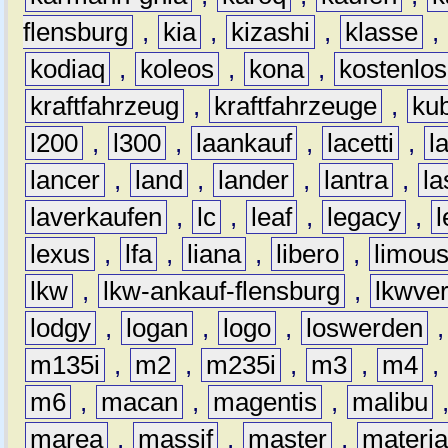
flensburg
,
kia
,
kizashi
,
klasse
,
kodiaq
,
koleos
,
kona
,
kostenlos
kraftfahrzeug
,
kraftfahrzeuge
,
kub
l200
,
l300
,
laankauf
,
lacetti
,
l
lancer
,
land
,
lander
,
lantra
,
la
laverkaufen
,
lc
,
leaf
,
legacy
,
lexus
,
lfa
,
liana
,
libero
,
limous
lkw
,
lkw-ankauf-flensburg
,
lkwver
lodgy
,
logan
,
logo
,
loswerden
m135i
,
m2
,
m235i
,
m3
,
m4
,
m6
,
macan
,
magentis
,
malibu
marea
,
massif
,
master
,
materi