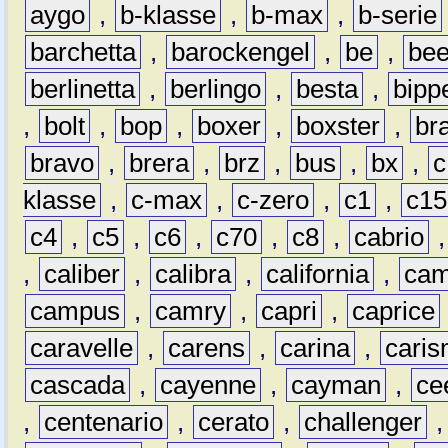
aygo
,
b-klasse
,
b-max
,
b-serie
barchetta
,
barockengel
,
be
,
be
berlinetta
,
berlingo
,
besta
,
bipp
,
bolt
,
bop
,
boxer
,
boxster
,
br
bravo
,
brera
,
brz
,
bus
,
bx
,
c
klasse
,
c-max
,
c-zero
,
c1
,
c15
c4
,
c5
,
c6
,
c70
,
c8
,
cabrio
,
caliber
,
calibra
,
california
,
cam
campus
,
camry
,
capri
,
caprice
caravelle
,
carens
,
carina
,
cari
cascada
,
cayenne
,
cayman
,
ce
,
centenario
,
cerato
,
challenger