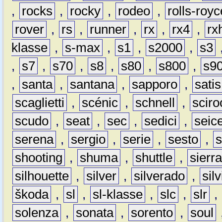
,
rocks
,
rocky
,
rodeo
,
rolls-royc
rover
,
rs
,
runner
,
rx
,
rx4
,
rx
klasse
,
s-max
,
s1
,
s2000
,
s3
,
s7
,
s70
,
s8
,
s80
,
s800
,
s9
,
santa
,
santana
,
sapporo
,
satis
scaglietti
,
scénic
,
schnell
,
sciro
scudo
,
seat
,
sec
,
sedici
,
seic
serena
,
sergio
,
serie
,
sesto
,
shooting
,
shuma
,
shuttle
,
sierr
silhouette
,
silver
,
silverado
,
silv
škoda
,
sl
,
sl-klasse
,
slc
,
slr
,
solenza
,
sonata
,
sorento
,
soul