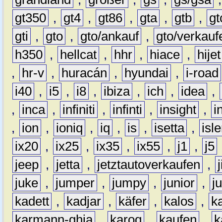
gt350
,
gt4
,
gt86
,
gta
,
gtb
,
gt
gti
,
gto
,
gto/ankauf
,
gto/verkauf
h350
,
hellcat
,
hhr
,
hiace
,
hijet
,
hr-v
,
huracán
,
hyundai
,
i-road
i40
,
i5
,
i8
,
ibiza
,
ich
,
idea
,
,
inca
,
infiniti
,
infinti
,
insight
,
i
,
ion
,
ioniq
,
iq
,
is
,
isetta
,
isl
ix20
,
ix25
,
ix35
,
ix55
,
j1
,
j5
jeep
,
jetta
,
jetztautoverkaufen
,
juke
,
jumper
,
jumpy
,
junior
,
j
kadett
,
kadjar
,
käfer
,
kalos
,
k
karmann-ghia
,
karoq
,
kaufen
,
k