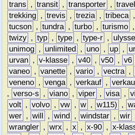
trans
,
transit
,
transporter
,
travel
trekking
,
trevis
,
trezia
,
tribeca
tucson
,
tundra
,
turbo
,
turismo
twizy
,
typ
,
type
,
type-r
,
ulyss
unimog
,
unlimited
,
uno
,
up
,
u
urvan
,
v-klasse
,
v40
,
v50
,
v6
vaneo
,
vanette
,
vario
,
vectra
,
veneno
,
venga
,
verkauf
,
verkau
,
verso-s
,
viano
,
viper
,
visa
,
v
volt
,
volvo
,
vw
,
w
,
w115)
,
w
wer
,
will
,
wind
,
windstar
,
wir
wrangler
,
wrx
,
x
,
x-90
,
x-klas