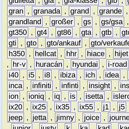
giulietta
,
gla
,
gla-klasse
,
glb
,
gran
,
granada
,
grand
,
grande
grandland
,
großer
,
gs
,
gs/gsa
gt350
,
gt4
,
gt86
,
gta
,
gtb
,
gt
gti
,
gto
,
gto/ankauf
,
gto/verkauf
h350
,
hellcat
,
hhr
,
hiace
,
hijet
,
hr-v
,
huracán
,
hyundai
,
i-road
i40
,
i5
,
i8
,
ibiza
,
ich
,
idea
,
inca
,
infiniti
,
infinti
,
insight
,
in
ion
,
ioniq
,
iq
,
is
,
isetta
,
isler
ix20
,
ix25
,
ix35
,
ix55
,
j1
,
j5
jeep
,
jetta
,
jimny
,
joice
,
journ
,
junior
,
justy
,
k
,
ka
,
kad
,
ka