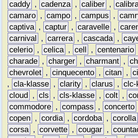
caddy
,
cadenza
,
caliber
,
calibr
camaro
,
campo
,
campus
,
camr
captiva
,
captur
,
caravelle
,
care
carnival
,
carrera
,
cascada
,
cay
celerio
,
celica
,
cell
,
centenario
charade
,
charger
,
charmant
,
ch
chevrolet
,
cinquecento
,
citan
,
c
,
cla-klasse
,
clarity
,
clarus
,
clc-
cloud
,
cls
,
cls-klasse
,
colt
,
c
commodore
,
compass
,
concerto
copen
,
cordia
,
cordoba
,
corolla
corsa
,
corvette
,
cougar
,
counta