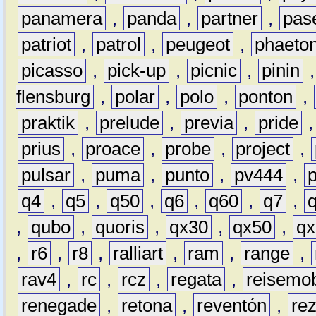
panamera
,
panda
,
partner
,
pas
patriot
,
patrol
,
peugeot
,
phaeto
picasso
,
pick-up
,
picnic
,
pinin
flensburg
,
polar
,
polo
,
ponton
,
praktik
,
prelude
,
previa
,
pride
prius
,
proace
,
probe
,
project
,
pulsar
,
puma
,
punto
,
pv444
,
q4
,
q5
,
q50
,
q6
,
q60
,
q7
,
,
qubo
,
quoris
,
qx30
,
qx50
,
qx
,
r6
,
r8
,
ralliart
,
ram
,
range
,
rav4
,
rc
,
rcz
,
regata
,
reisemob
renegade
,
retona
,
reventón
,
re