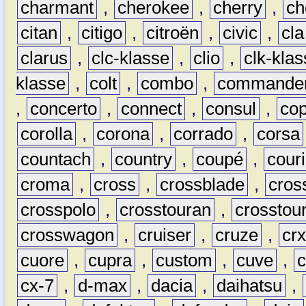
charmant
,
cherokee
,
cherry
,
ch
citan
,
citigo
,
citroën
,
civic
,
cla
clarus
,
clc-klasse
,
clio
,
clk-kla
klasse
,
colt
,
combo
,
commande
,
concerto
,
connect
,
consul
,
co
corolla
,
corona
,
corrado
,
corsa
countach
,
country
,
coupé
,
couri
croma
,
cross
,
crossblade
,
cros
crosspolo
,
crosstouran
,
crosstou
crosswagon
,
cruiser
,
cruze
,
cr
cuore
,
cupra
,
custom
,
cuve
,
cx-7
,
d-max
,
dacia
,
daihatsu
,