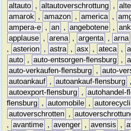
altauto
,
altautoverschrottung
,
alt
amarok
,
amazon
,
america
,
am
ampera-e
,
an
,
angebotene
,
ank
applause
,
arena
,
argenta
,
arna
,
asterion
,
astra
,
asx
,
ateca
,
a
auto
,
auto-entsorgen-flensburg
,
a
auto-verkaufen-flensburg
,
auto-ver
autoankauf
,
autoankauf-flensburg
autoexport-flensburg
,
autohandel-f
flensburg
,
automobile
,
autorecycl
autoverschrotten
,
autoverschrottun
,
avantime
,
avenger
,
avensis
,
a