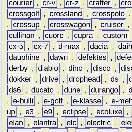
courier
,
cr-v
,
cr-z
,
crafter
,
cr
crossgolf
,
crossland
,
crosspolo
,
crossup
,
crosswagon
,
cruiser
,
cullinan
,
cuore
,
cupra
,
custom
cx-5
,
cx-7
,
d-max
,
dacia
,
dai
dauphine
,
dawn
,
defektes
,
defe
derby
,
diablo
,
dino
,
disco
,
dis
dokker
,
drive
,
drophead
,
ds
,
ds6
,
ducato
,
dune
,
durango
,
,
e-bulli
,
e-golf
,
e-klasse
,
e-meh
up
,
e3
,
e9
,
eclipse
,
ecoluxe
,
elan
,
elantra
,
elc
,
electric
,
ele