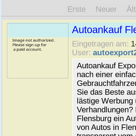
Erste
Neuer
Äl
Autoankauf Fl
Eingetragen am:
1
User:
autoexport
Autoankauf Expo
nach einer einfac
Gebrauchtfahrze
Sie das Beste au
lästige Werbung
Verhandlungen? 
Flensburg ein Au
von Autos in Flen