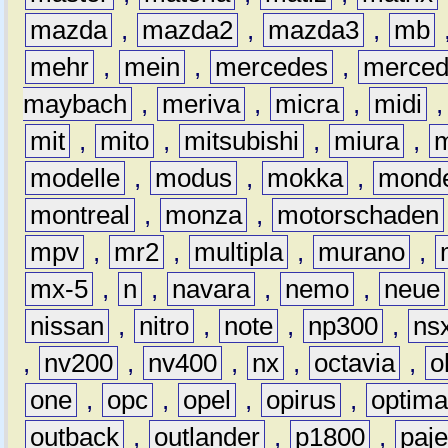
mazda
,
mazda2
,
mazda3
,
mb
mehr
,
mein
,
mercedes
,
merce
maybach
,
meriva
,
micra
,
midi
mit
,
mito
,
mitsubishi
,
miura
,
modelle
,
modus
,
mokka
,
mond
montreal
,
monza
,
motorschaden
mpv
,
mr2
,
multipla
,
murano
,
mx-5
,
n
,
navara
,
nemo
,
neue
nissan
,
nitro
,
note
,
np300
,
ns
,
nv200
,
nv400
,
nx
,
octavia
,
o
one
,
opc
,
opel
,
opirus
,
optim
outback
,
outlander
,
p1800
,
paje