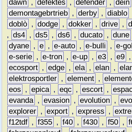
dawn
,
defektes
,
defender
,
dein
demontagebrtrieb
,
derby
,
diablo
doblò
,
dodge
,
dokker
,
drive
,
,
ds4
,
ds5
,
ds6
,
ducato
,
dune
dyane
,
e
,
e-auto
,
e-bulli
,
e-gol
e-serie
,
e-tron
,
e-up
,
e3
,
e9
ecosport
,
edge
,
ela
,
elan
,
ela
elektrosportler
,
element
,
element
eos
,
epica
,
eqc
,
escort
,
espa
evanda
,
evasion
,
evolution
,
ev
explorer
,
export
,
express
,
extr
f12tdf
,
f355
,
f40
,
f430
,
f50
,
f