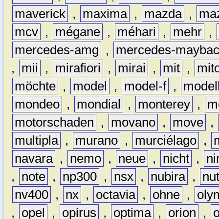
maverick
,
maxima
,
mazda
,
ma
mcv
,
mégane
,
méhari
,
mehr
,
mercedes-amg
,
mercedes-mayba
,
mii
,
mirafiori
,
mirai
,
mit
,
mit
möchte
,
model
,
model-f
,
model
mondeo
,
mondial
,
monterey
,
m
motorschaden
,
movano
,
move
,
multipla
,
murano
,
murciélago
,
navara
,
nemo
,
neue
,
nicht
,
ni
,
note
,
np300
,
nsx
,
nubira
,
nu
nv400
,
nx
,
octavia
,
ohne
,
oly
,
opel
,
opirus
,
optima
,
orion
,