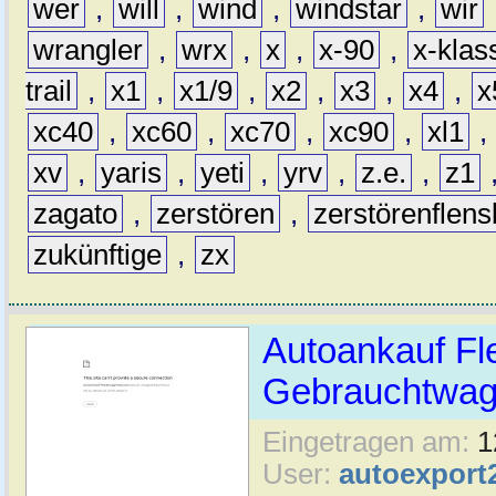
wer
,
will
,
wind
,
windstar
,
wir
wrangler
,
wrx
,
x
,
x-90
,
x-klas
trail
,
x1
,
x1/9
,
x2
,
x3
,
x4
,
x
xc40
,
xc60
,
xc70
,
xc90
,
xl1
,
xv
,
yaris
,
yeti
,
yrv
,
z.e.
,
z1
zagato
,
zerstören
,
zerstörenflen
zukünftige
,
zx
Autoankauf Fl
Gebrauchtwage
Eingetragen am:
1
User:
autoexport