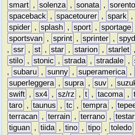
smart
,
solenza
,
sonata
,
sorent
spaceback
,
spacetourer
,
spark
spider
,
splash
,
sport
,
sportage
sportsvan
,
sprint
,
sprinter
,
spyd
,
ssr
,
st
,
star
,
starion
,
starlet
stilo
,
stonic
,
strada
,
stradale
,
,
subaru
,
sunny
,
superamerica
,
superleggera
,
supra
,
suv
,
suzu
swift
,
sx4
,
sz/rz
,
t
,
tacoma
,
taro
,
taunus
,
tc
,
tempra
,
tepe
terracan
,
terrain
,
terrano
,
testa
tiguan
,
tiida
,
tino
,
tipo
,
toledo