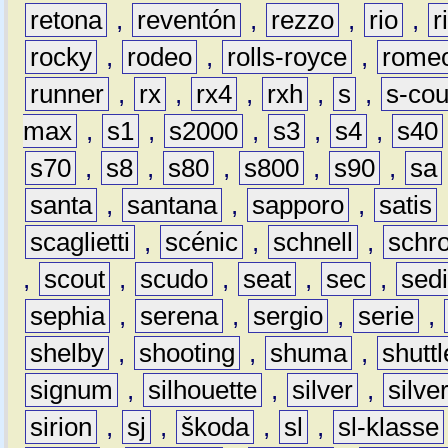
retona
,
reventón
,
rezzo
,
rio
,
r
rocky
,
rodeo
,
rolls-royce
,
rome
runner
,
rx
,
rx4
,
rxh
,
s
,
s-co
max
,
s1
,
s2000
,
s3
,
s4
,
s40
s70
,
s8
,
s80
,
s800
,
s90
,
sa
santa
,
santana
,
sapporo
,
satis
scaglietti
,
scénic
,
schnell
,
schro
,
scout
,
scudo
,
seat
,
sec
,
sedi
sephia
,
serena
,
sergio
,
serie
,
shelby
,
shooting
,
shuma
,
shuttl
signum
,
silhouette
,
silver
,
silve
sirion
,
sj
,
škoda
,
sl
,
sl-klasse