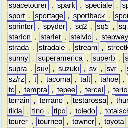
spacetourer
,
spark
,
speciale
,
s
sport
,
sportage
,
sportback
,
spo
sprinter
,
spyder
,
sq2
,
sq5
,
sq
starion
,
starlet
,
stelvio
,
stepwa
strada
,
stradale
,
stream
,
street
sunny
,
superamerica
,
superb
,
supra
,
suv
,
suzuki
,
sv
,
svr
,
sz/rz
,
t
,
tacoma
,
taft
,
tahoe
,
tc
,
tempra
,
tepee
,
tercel
,
teri
terrain
,
terrano
,
testarossa
,
thu
tiida
,
tino
,
tipo
,
toledo
,
totals
tourer
,
tourneo
,
towner
,
toyota