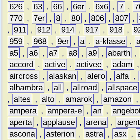
626
,
63
,
66
,
6er
,
6x6
,
7
,
7
770
,
7er
,
8
,
80
,
806
,
807
,
,
911
,
912
,
914
,
917
,
918
,
9
959
,
968
,
9er
,
a
,
a-klasse
,
a5
,
a6
,
a7
,
a8
,
a9
,
abarth
,
accord
,
active
,
activee
,
adam
aircross
,
alaskan
,
alero
,
alfa
,
alhambra
,
all
,
allroad
,
allspace
,
altes
,
alto
,
amarok
,
amazon
ampera
,
ampera-e
,
an
,
angebo
aperta
,
applause
,
arena
,
argen
ascona
,
asterion
,
astra
,
asx
,