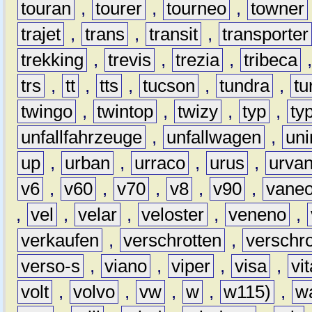
touran
,
tourer
,
tourneo
,
towner
trajet
,
trans
,
transit
,
transporter
trekking
,
trevis
,
trezia
,
tribeca
trs
,
tt
,
tts
,
tucson
,
tundra
,
tu
twingo
,
twintop
,
twizy
,
typ
,
ty
unfallfahrzeuge
,
unfallwagen
,
un
up
,
urban
,
urraco
,
urus
,
urva
v6
,
v60
,
v70
,
v8
,
v90
,
vane
,
vel
,
velar
,
veloster
,
veneno
,
verkaufen
,
verschrotten
,
verschro
verso-s
,
viano
,
viper
,
visa
,
vi
volt
,
volvo
,
vw
,
w
,
w115)
,
w