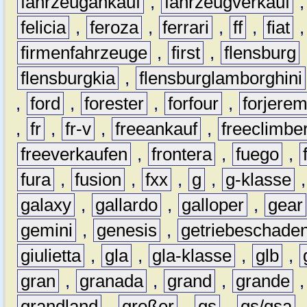
fahrzeugankauf
,
fahrzeugverkauf
felicia
,
feroza
,
ferrari
,
ff
,
fiat
firmenfahrzeuge
,
first
,
flensburg
flensburgkia
,
flensburglamborghini
,
ford
,
forester
,
forfour
,
forjere
,
fr
,
fr-v
,
freeankauf
,
freeclimbe
freeverkaufen
,
frontera
,
fuego
,
fura
,
fusion
,
fxx
,
g
,
g-klasse
galaxy
,
gallardo
,
galloper
,
gear
gemini
,
genesis
,
getriebeschade
giulietta
,
gla
,
gla-klasse
,
glb
,
gran
,
granada
,
grand
,
grande
grandland
,
großer
,
gs
,
gs/gsa