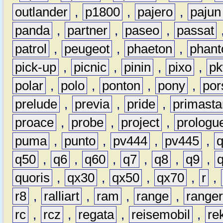
outlander
,
p1800
,
pajero
,
pajun
panda
,
partner
,
paseo
,
passat
patrol
,
peugeot
,
phaeton
,
phan
pick-up
,
picnic
,
pinin
,
pixo
,
p
polar
,
polo
,
ponton
,
pony
,
por
prelude
,
previa
,
pride
,
primasta
proace
,
probe
,
project
,
prologu
puma
,
punto
,
pv444
,
pv445
,
q50
,
q6
,
q60
,
q7
,
q8
,
q9
,
quoris
,
qx30
,
qx50
,
qx70
,
r
,
r8
,
ralliart
,
ram
,
range
,
range
rc
,
rcz
,
regata
,
reisemobil
,
re