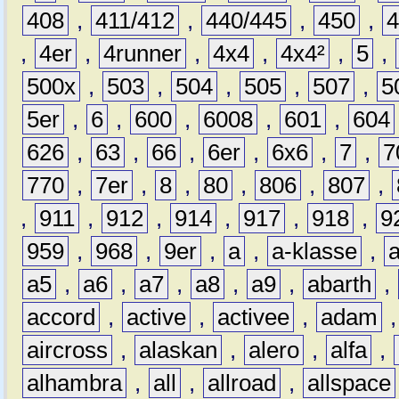
408
,
411/412
,
440/445
,
450
,
,
4er
,
4runner
,
4x4
,
4x4²
,
5
,
500x
,
503
,
504
,
505
,
507
,
5
5er
,
6
,
600
,
6008
,
601
,
604
626
,
63
,
66
,
6er
,
6x6
,
7
,
7
770
,
7er
,
8
,
80
,
806
,
807
,
,
911
,
912
,
914
,
917
,
918
,
9
959
,
968
,
9er
,
a
,
a-klasse
,
a5
,
a6
,
a7
,
a8
,
a9
,
abarth
,
accord
,
active
,
activee
,
adam
aircross
,
alaskan
,
alero
,
alfa
,
alhambra
,
all
,
allroad
,
allspace