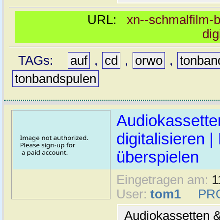
URL:
xn--schmalfilm-b
dig
TAGs:
auf
,
cd
,
orwo
,
tonban
tonbandspulen
Audiokassett
digitalisieren 
überspielen
Eingetragen am:
1
User:
tom1
PR
Audiokassetten &