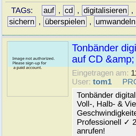
TAGs:
auf
,
cd
,
digitalisieren
,
sichern
,
überspielen
,
umwandeln
Tonbänder digi
auf CD &amp;
Eingetragen am:
1
User:
tom1
PR
Tonbänder digita
Voll-, Halb- & Vie
Geschwindigkeit
Professionell ✓ 
anrufen!