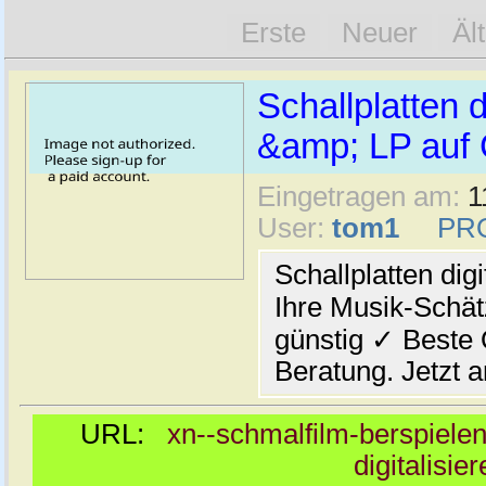
Erste
Neuer
Äl
Schallplatten d
&amp; LP auf 
Eingetragen am:
1
User:
tom1
PR
Schallplatten dig
Ihre Musik-Schät
günstig ✓ Beste 
Beratung. Jetzt a
URL:
xn--schmalfilm-berspielen-
digitalisi