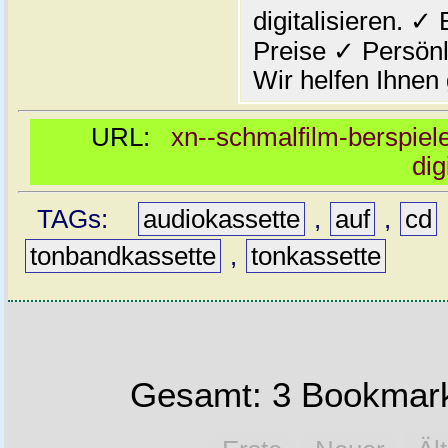
digitalisieren. ✓
Preise ✓ Persönl
Wir helfen Ihnen
URL:
xn--schmalfilm-berspiel
dig
TAGs:
audiokassette
,
auf
,
cd
tonbandkassette
,
tonkassette
Gesamt: 3 Bookmark