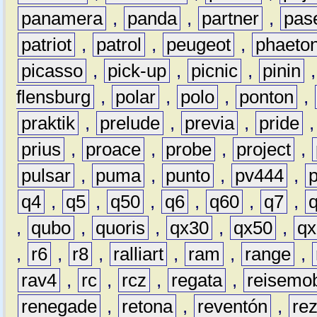
panamera
,
panda
,
partner
,
pas
patriot
,
patrol
,
peugeot
,
phaeto
picasso
,
pick-up
,
picnic
,
pinin
flensburg
,
polar
,
polo
,
ponton
,
praktik
,
prelude
,
previa
,
pride
prius
,
proace
,
probe
,
project
,
pulsar
,
puma
,
punto
,
pv444
,
q4
,
q5
,
q50
,
q6
,
q60
,
q7
,
,
qubo
,
quoris
,
qx30
,
qx50
,
qx
,
r6
,
r8
,
ralliart
,
ram
,
range
,
rav4
,
rc
,
rcz
,
regata
,
reisemob
renegade
,
retona
,
reventón
,
re