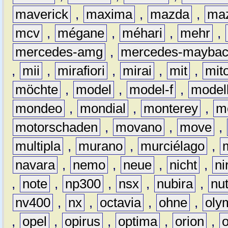
maverick
,
maxima
,
mazda
,
ma
mcv
,
mégane
,
méhari
,
mehr
,
mercedes-amg
,
mercedes-mayba
,
mii
,
mirafiori
,
mirai
,
mit
,
mit
möchte
,
model
,
model-f
,
model
mondeo
,
mondial
,
monterey
,
m
motorschaden
,
movano
,
move
,
multipla
,
murano
,
murciélago
,
navara
,
nemo
,
neue
,
nicht
,
ni
,
note
,
np300
,
nsx
,
nubira
,
nu
nv400
,
nx
,
octavia
,
ohne
,
oly
,
opel
,
opirus
,
optima
,
orion
,