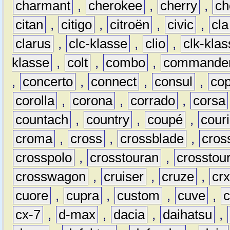
charmant
,
cherokee
,
cherry
,
ch
citan
,
citigo
,
citroën
,
civic
,
cla
clarus
,
clc-klasse
,
clio
,
clk-kla
klasse
,
colt
,
combo
,
commande
,
concerto
,
connect
,
consul
,
co
corolla
,
corona
,
corrado
,
corsa
countach
,
country
,
coupé
,
couri
croma
,
cross
,
crossblade
,
cros
crosspolo
,
crosstouran
,
crosstou
crosswagon
,
cruiser
,
cruze
,
cr
cuore
,
cupra
,
custom
,
cuve
,
cx-7
,
d-max
,
dacia
,
daihatsu
,