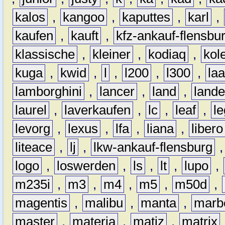
kalos
,
kangoo
,
kaputtes
,
karl
,
kaufen
,
kauft
,
kfz-ankauf-flensbu
klassische
,
kleiner
,
kodiaq
,
kol
kuga
,
kwid
,
l
,
l200
,
l300
,
la
lamborghini
,
lancer
,
land
,
lande
laurel
,
laverkaufen
,
lc
,
leaf
,
l
levorg
,
lexus
,
lfa
,
liana
,
libero
liteace
,
lj
,
lkw-ankauf-flensburg
logo
,
loswerden
,
ls
,
lt
,
lupo
,
m235i
,
m3
,
m4
,
m5
,
m50d
,
magentis
,
malibu
,
manta
,
marb
master
,
materia
,
matiz
,
matrix