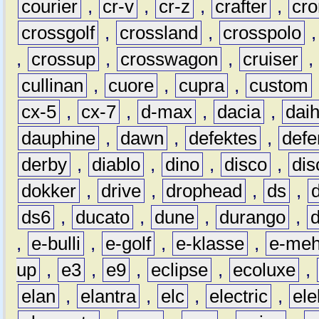
courier
,
cr-v
,
cr-z
,
crafter
,
cr
crossgolf
,
crossland
,
crosspolo
,
crossup
,
crosswagon
,
cruiser
,
cullinan
,
cuore
,
cupra
,
custom
cx-5
,
cx-7
,
d-max
,
dacia
,
dai
dauphine
,
dawn
,
defektes
,
defe
derby
,
diablo
,
dino
,
disco
,
dis
dokker
,
drive
,
drophead
,
ds
,
ds6
,
ducato
,
dune
,
durango
,
,
e-bulli
,
e-golf
,
e-klasse
,
e-meh
up
,
e3
,
e9
,
eclipse
,
ecoluxe
,
elan
,
elantra
,
elc
,
electric
,
ele