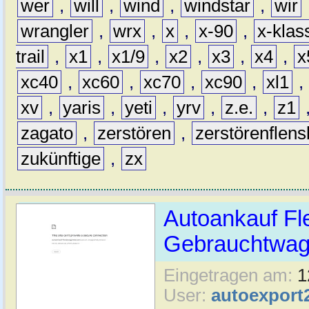
wer
,
will
,
wind
,
windstar
,
wir
wrangler
,
wrx
,
x
,
x-90
,
x-klas
trail
,
x1
,
x1/9
,
x2
,
x3
,
x4
,
x
xc40
,
xc60
,
xc70
,
xc90
,
xl1
,
xv
,
yaris
,
yeti
,
yrv
,
z.e.
,
z1
zagato
,
zerstören
,
zerstörenflen
zukünftige
,
zx
Autoankauf Fl
Gebrauchtwage
Eingetragen am:
1
User:
autoexport