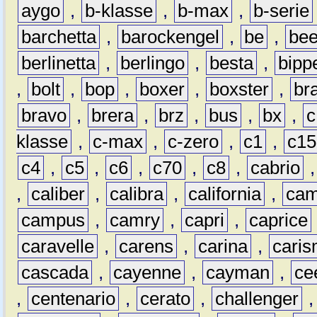
aygo
,
b-klasse
,
b-max
,
b-serie
barchetta
,
barockengel
,
be
,
be
berlinetta
,
berlingo
,
besta
,
bipp
,
bolt
,
bop
,
boxer
,
boxster
,
br
bravo
,
brera
,
brz
,
bus
,
bx
,
c
klasse
,
c-max
,
c-zero
,
c1
,
c15
c4
,
c5
,
c6
,
c70
,
c8
,
cabrio
,
caliber
,
calibra
,
california
,
cam
campus
,
camry
,
capri
,
caprice
caravelle
,
carens
,
carina
,
cari
cascada
,
cayenne
,
cayman
,
ce
,
centenario
,
cerato
,
challenger