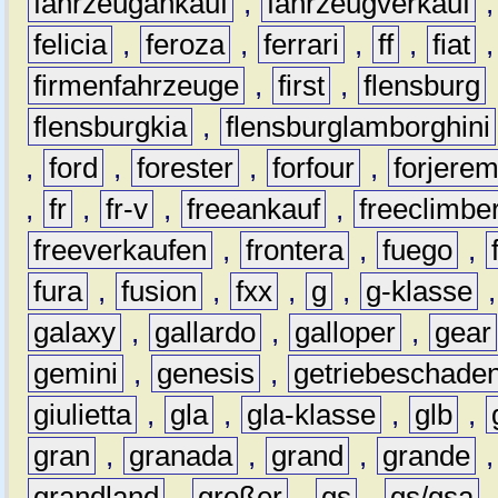
fahrzeugankauf
,
fahrzeugverkauf
felicia
,
feroza
,
ferrari
,
ff
,
fiat
firmenfahrzeuge
,
first
,
flensburg
flensburgkia
,
flensburglamborghini
,
ford
,
forester
,
forfour
,
forjere
,
fr
,
fr-v
,
freeankauf
,
freeclimbe
freeverkaufen
,
frontera
,
fuego
,
fura
,
fusion
,
fxx
,
g
,
g-klasse
galaxy
,
gallardo
,
galloper
,
gear
gemini
,
genesis
,
getriebeschade
giulietta
,
gla
,
gla-klasse
,
glb
,
gran
,
granada
,
grand
,
grande
grandland
,
großer
,
gs
,
gs/gsa