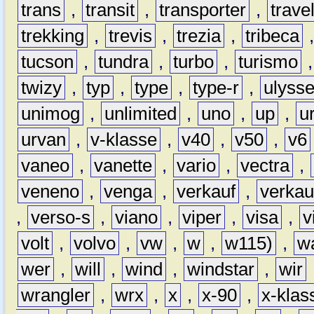
trans
,
transit
,
transporter
,
travel
trekking
,
trevis
,
trezia
,
tribeca
tucson
,
tundra
,
turbo
,
turismo
twizy
,
typ
,
type
,
type-r
,
ulyss
unimog
,
unlimited
,
uno
,
up
,
u
urvan
,
v-klasse
,
v40
,
v50
,
v6
vaneo
,
vanette
,
vario
,
vectra
,
veneno
,
venga
,
verkauf
,
verkau
,
verso-s
,
viano
,
viper
,
visa
,
v
volt
,
volvo
,
vw
,
w
,
w115)
,
w
wer
,
will
,
wind
,
windstar
,
wir
wrangler
,
wrx
,
x
,
x-90
,
x-klas