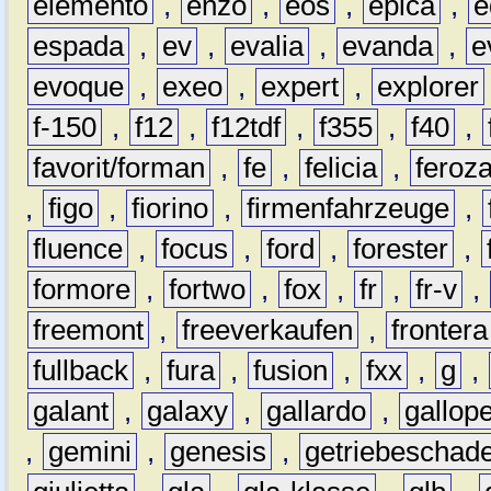
elemento
,
enzo
,
eos
,
epica
,
e
espada
,
ev
,
evalia
,
evanda
,
e
evoque
,
exeo
,
expert
,
explorer
f-150
,
f12
,
f12tdf
,
f355
,
f40
,
favorit/forman
,
fe
,
felicia
,
feroz
,
figo
,
fiorino
,
firmenfahrzeuge
,
fluence
,
focus
,
ford
,
forester
,
formore
,
fortwo
,
fox
,
fr
,
fr-v
,
freemont
,
freeverkaufen
,
frontera
fullback
,
fura
,
fusion
,
fxx
,
g
,
galant
,
galaxy
,
gallardo
,
gallop
,
gemini
,
genesis
,
getriebeschad