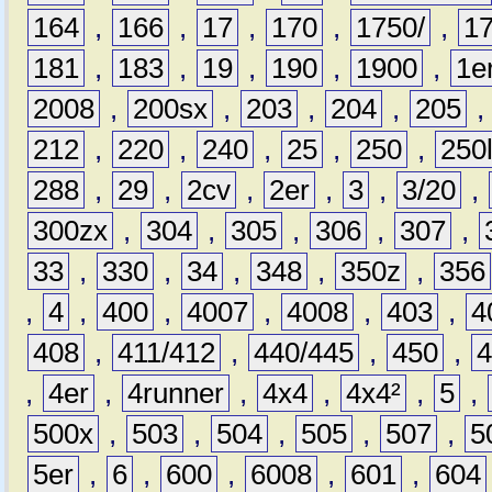
164
,
166
,
17
,
170
,
1750/
,
1
181
,
183
,
19
,
190
,
1900
,
1e
2008
,
200sx
,
203
,
204
,
205
212
,
220
,
240
,
25
,
250
,
250
288
,
29
,
2cv
,
2er
,
3
,
3/20
,
300zx
,
304
,
305
,
306
,
307
,
33
,
330
,
34
,
348
,
350z
,
356
,
4
,
400
,
4007
,
4008
,
403
,
4
408
,
411/412
,
440/445
,
450
,
,
4er
,
4runner
,
4x4
,
4x4²
,
5
,
500x
,
503
,
504
,
505
,
507
,
5
5er
,
6
,
600
,
6008
,
601
,
604