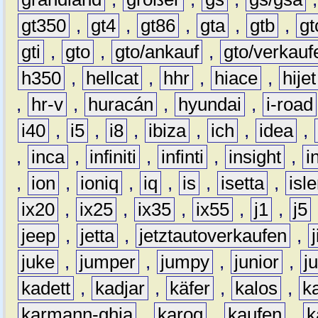
gt350
,
gt4
,
gt86
,
gta
,
gtb
,
gt
gti
,
gto
,
gto/ankauf
,
gto/verkauf
h350
,
hellcat
,
hhr
,
hiace
,
hijet
,
hr-v
,
huracán
,
hyundai
,
i-road
i40
,
i5
,
i8
,
ibiza
,
ich
,
idea
,
,
inca
,
infiniti
,
infinti
,
insight
,
i
,
ion
,
ioniq
,
iq
,
is
,
isetta
,
isl
ix20
,
ix25
,
ix35
,
ix55
,
j1
,
j5
jeep
,
jetta
,
jetztautoverkaufen
,
juke
,
jumper
,
jumpy
,
junior
,
j
kadett
,
kadjar
,
käfer
,
kalos
,
k
karmann-ghia
,
karoq
,
kaufen
,
k