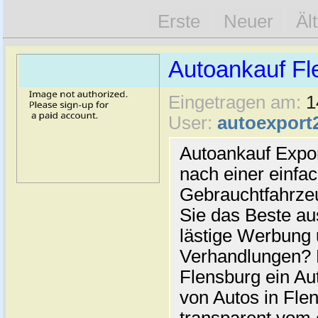
Erste
Neuer
Äl
Autoankauf Fl
Eingetragen am:
1
User:
autoexport
Autoankauf Expo
nach einer einfac
Gebrauchtfahrze
Sie das Beste au
lästige Werbung
Verhandlungen? 
Flensburg ein Au
von Autos in Flen