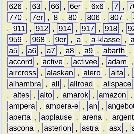
626
,
63
,
66
,
6er
,
6x6
,
7
,
7
770
,
7er
,
8
,
80
,
806
,
807
,
,
911
,
912
,
914
,
917
,
918
,
9
959
,
968
,
9er
,
a
,
a-klasse
,
a5
,
a6
,
a7
,
a8
,
a9
,
abarth
,
accord
,
active
,
activee
,
adam
aircross
,
alaskan
,
alero
,
alfa
,
alhambra
,
all
,
allroad
,
allspace
,
altes
,
alto
,
amarok
,
amazon
ampera
,
ampera-e
,
an
,
angebo
aperta
,
applause
,
arena
,
argen
ascona
,
asterion
,
astra
,
asx
,