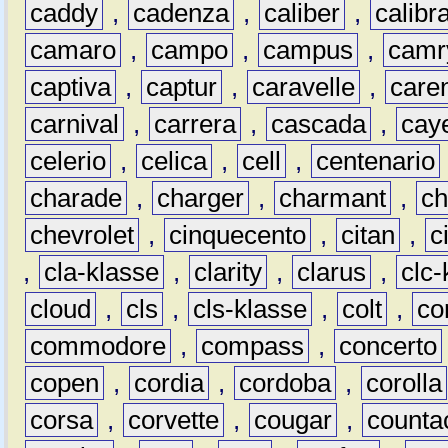
caddy
,
cadenza
,
caliber
,
calibr
camaro
,
campo
,
campus
,
camr
captiva
,
captur
,
caravelle
,
care
carnival
,
carrera
,
cascada
,
cay
celerio
,
celica
,
cell
,
centenario
charade
,
charger
,
charmant
,
ch
chevrolet
,
cinquecento
,
citan
,
c
,
cla-klasse
,
clarity
,
clarus
,
clc-
cloud
,
cls
,
cls-klasse
,
colt
,
c
commodore
,
compass
,
concerto
copen
,
cordia
,
cordoba
,
corolla
corsa
,
corvette
,
cougar
,
counta