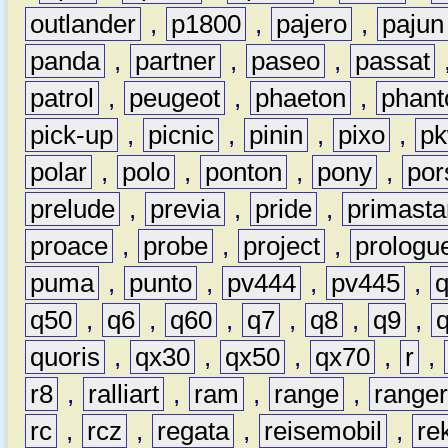
outlander
,
p1800
,
pajero
,
pajun
panda
,
partner
,
paseo
,
passat
patrol
,
peugeot
,
phaeton
,
phan
pick-up
,
picnic
,
pinin
,
pixo
,
p
polar
,
polo
,
ponton
,
pony
,
por
prelude
,
previa
,
pride
,
primasta
proace
,
probe
,
project
,
prologu
puma
,
punto
,
pv444
,
pv445
,
q50
,
q6
,
q60
,
q7
,
q8
,
q9
,
quoris
,
qx30
,
qx50
,
qx70
,
r
,
r8
,
ralliart
,
ram
,
range
,
range
rc
,
rcz
,
regata
,
reisemobil
,
re