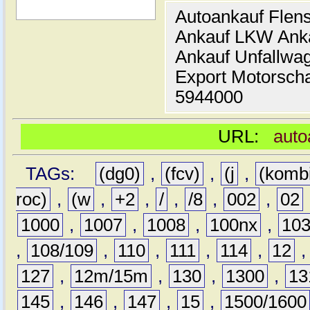
Autoankauf Flen
Ankauf LKW Ank
Ankauf Unfallwa
Export Motorsch
5944000
URL:
auto
TAGs:
(dg0)
,
(fcv)
,
(j
,
(komb
roc)
,
(w
,
+2
,
/
,
/8
,
002
,
02
1000
,
1007
,
1008
,
100nx
,
10
,
108/109
,
110
,
111
,
114
,
12
127
,
12m/15m
,
130
,
1300
,
13
145
,
146
,
147
,
15
,
1500/1600