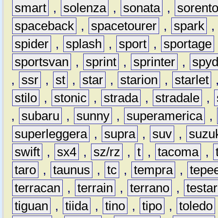
smart
,
solenza
,
sonata
,
sorent
spaceback
,
spacetourer
,
spark
spider
,
splash
,
sport
,
sportage
sportsvan
,
sprint
,
sprinter
,
spyd
,
ssr
,
st
,
star
,
starion
,
starlet
stilo
,
stonic
,
strada
,
stradale
,
,
subaru
,
sunny
,
superamerica
,
superleggera
,
supra
,
suv
,
suzu
swift
,
sx4
,
sz/rz
,
t
,
tacoma
,
taro
,
taunus
,
tc
,
tempra
,
tepe
terracan
,
terrain
,
terrano
,
testa
tiguan
,
tiida
,
tino
,
tipo
,
toledo