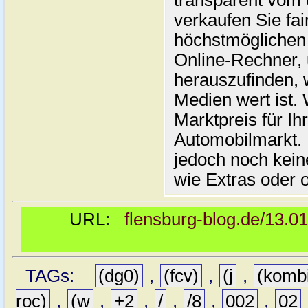
transparent vom 
verkaufen Sie fai
höchstmöglichen 
Online-Rechner,
herauszufinden, w
Medien wert ist. 
Marktpreis für I
Automobilmarkt. 
jedoch noch kein
wie Extras oder 
URL:
flensburg-blog.de/13.0
TAGs:
(dg0)
,
(fcv)
,
(j
,
(komb
roc)
,
(w
,
+2
,
/
,
/8
,
002
,
02