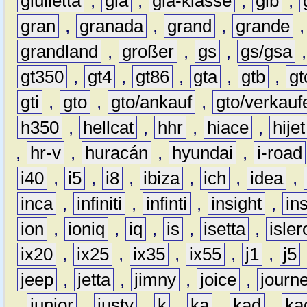
giulietta
,
gla
,
gla-klasse
,
glb
,
gran
,
granada
,
grand
,
grande
grandland
,
großer
,
gs
,
gs/gsa
gt350
,
gt4
,
gt86
,
gta
,
gtb
,
gt
gti
,
gto
,
gto/ankauf
,
gto/verkauf
h350
,
hellcat
,
hhr
,
hiace
,
hijet
,
hr-v
,
huracán
,
hyundai
,
i-road
i40
,
i5
,
i8
,
ibiza
,
ich
,
idea
,
inca
,
infiniti
,
infinti
,
insight
,
in
ion
,
ioniq
,
iq
,
is
,
isetta
,
isler
ix20
,
ix25
,
ix35
,
ix55
,
j1
,
j5
jeep
,
jetta
,
jimny
,
joice
,
journ
,
junior
,
justy
,
k
,
ka
,
kad
,
ka