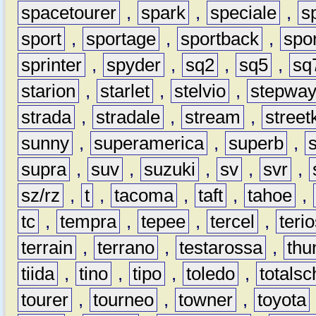
spacetourer
,
spark
,
speciale
,
s
sport
,
sportage
,
sportback
,
spo
sprinter
,
spyder
,
sq2
,
sq5
,
sq
starion
,
starlet
,
stelvio
,
stepwa
strada
,
stradale
,
stream
,
street
sunny
,
superamerica
,
superb
,
supra
,
suv
,
suzuki
,
sv
,
svr
,
sz/rz
,
t
,
tacoma
,
taft
,
tahoe
,
tc
,
tempra
,
tepee
,
tercel
,
teri
terrain
,
terrano
,
testarossa
,
thu
tiida
,
tino
,
tipo
,
toledo
,
totals
tourer
,
tourneo
,
towner
,
toyota