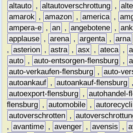
altauto
,
altautoverschrottung
,
alt
amarok
,
amazon
,
america
,
am
ampera-e
,
an
,
angebotene
,
ank
applause
,
arena
,
argenta
,
arna
,
asterion
,
astra
,
asx
,
ateca
,
a
auto
,
auto-entsorgen-flensburg
,
a
auto-verkaufen-flensburg
,
auto-ver
autoankauf
,
autoankauf-flensburg
autoexport-flensburg
,
autohandel-f
flensburg
,
automobile
,
autorecycl
autoverschrotten
,
autoverschrottun
,
avantime
,
avenger
,
avensis
,
a