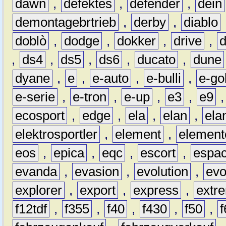
dawn
,
defektes
,
defender
,
dein
demontagebrtrieb
,
derby
,
diablo
doblò
,
dodge
,
dokker
,
drive
,
,
ds4
,
ds5
,
ds6
,
ducato
,
dune
dyane
,
e
,
e-auto
,
e-bulli
,
e-gol
e-serie
,
e-tron
,
e-up
,
e3
,
e9
ecosport
,
edge
,
ela
,
elan
,
ela
elektrosportler
,
element
,
element
eos
,
epica
,
eqc
,
escort
,
espa
evanda
,
evasion
,
evolution
,
ev
explorer
,
export
,
express
,
extr
f12tdf
,
f355
,
f40
,
f430
,
f50
,
f