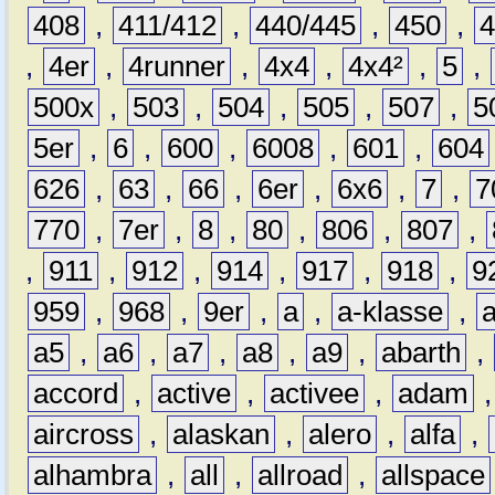
408
,
411/412
,
440/445
,
450
,
,
4er
,
4runner
,
4x4
,
4x4²
,
5
,
500x
,
503
,
504
,
505
,
507
,
5
5er
,
6
,
600
,
6008
,
601
,
604
626
,
63
,
66
,
6er
,
6x6
,
7
,
7
770
,
7er
,
8
,
80
,
806
,
807
,
,
911
,
912
,
914
,
917
,
918
,
9
959
,
968
,
9er
,
a
,
a-klasse
,
a5
,
a6
,
a7
,
a8
,
a9
,
abarth
,
accord
,
active
,
activee
,
adam
aircross
,
alaskan
,
alero
,
alfa
,
alhambra
,
all
,
allroad
,
allspace