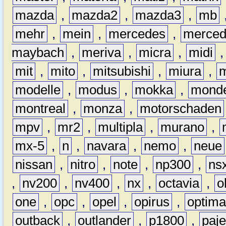
mazda
,
mazda2
,
mazda3
,
mb
mehr
,
mein
,
mercedes
,
merce
maybach
,
meriva
,
micra
,
midi
mit
,
mito
,
mitsubishi
,
miura
,
modelle
,
modus
,
mokka
,
mond
montreal
,
monza
,
motorschaden
mpv
,
mr2
,
multipla
,
murano
,
mx-5
,
n
,
navara
,
nemo
,
neue
nissan
,
nitro
,
note
,
np300
,
ns
,
nv200
,
nv400
,
nx
,
octavia
,
o
one
,
opc
,
opel
,
opirus
,
optim
outback
,
outlander
,
p1800
,
paje