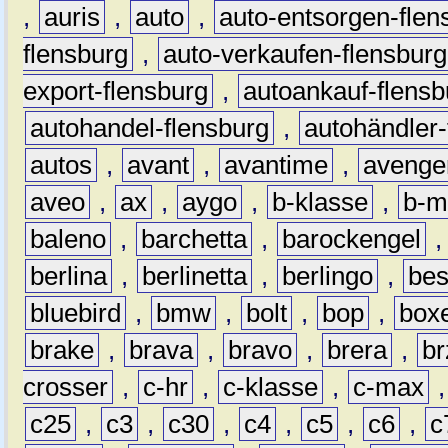
,
auris
,
auto
,
auto-entsorgen-flen
flensburg
,
auto-verkaufen-flensburg
export-flensburg
,
autoankauf-flensb
autohandel-flensburg
,
autohändler-
autos
,
avant
,
avantime
,
avenge
aveo
,
ax
,
aygo
,
b-klasse
,
b-m
baleno
,
barchetta
,
barockengel
berlina
,
berlinetta
,
berlingo
,
bes
bluebird
,
bmw
,
bolt
,
bop
,
box
brake
,
brava
,
bravo
,
brera
,
br
crosser
,
c-hr
,
c-klasse
,
c-max
c25
,
c3
,
c30
,
c4
,
c5
,
c6
,
c