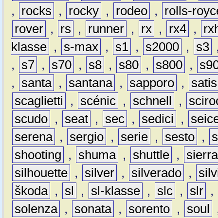
,
rocks
,
rocky
,
rodeo
,
rolls-royc
rover
,
rs
,
runner
,
rx
,
rx4
,
rx
klasse
,
s-max
,
s1
,
s2000
,
s3
,
s7
,
s70
,
s8
,
s80
,
s800
,
s9
,
santa
,
santana
,
sapporo
,
satis
scaglietti
,
scénic
,
schnell
,
sciro
scudo
,
seat
,
sec
,
sedici
,
seic
serena
,
sergio
,
serie
,
sesto
,
shooting
,
shuma
,
shuttle
,
sierr
silhouette
,
silver
,
silverado
,
silv
škoda
,
sl
,
sl-klasse
,
slc
,
slr
,
solenza
,
sonata
,
sorento
,
soul