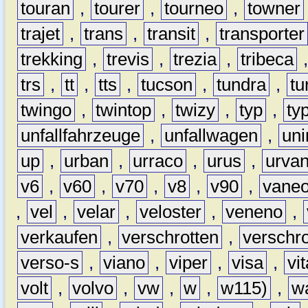
touran
,
tourer
,
tourneo
,
towner
trajet
,
trans
,
transit
,
transporter
trekking
,
trevis
,
trezia
,
tribeca
trs
,
tt
,
tts
,
tucson
,
tundra
,
tu
twingo
,
twintop
,
twizy
,
typ
,
ty
unfallfahrzeuge
,
unfallwagen
,
un
up
,
urban
,
urraco
,
urus
,
urva
v6
,
v60
,
v70
,
v8
,
v90
,
vane
,
vel
,
velar
,
veloster
,
veneno
,
verkaufen
,
verschrotten
,
verschro
verso-s
,
viano
,
viper
,
visa
,
vi
volt
,
volvo
,
vw
,
w
,
w115)
,
w