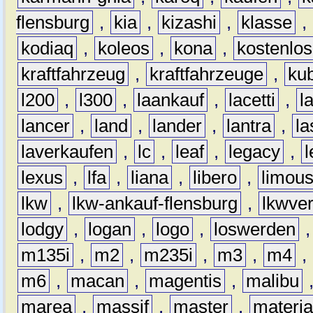
flensburg
,
kia
,
kizashi
,
klasse
,
kodiaq
,
koleos
,
kona
,
kostenlos
kraftfahrzeug
,
kraftfahrzeuge
,
kub
l200
,
l300
,
laankauf
,
lacetti
,
l
lancer
,
land
,
lander
,
lantra
,
la
laverkaufen
,
lc
,
leaf
,
legacy
,
lexus
,
lfa
,
liana
,
libero
,
limous
lkw
,
lkw-ankauf-flensburg
,
lkwver
lodgy
,
logan
,
logo
,
loswerden
m135i
,
m2
,
m235i
,
m3
,
m4
,
m6
,
macan
,
magentis
,
malibu
marea
,
massif
,
master
,
materi