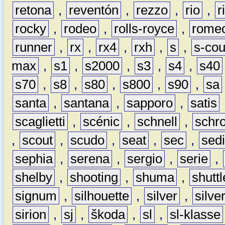
retona
,
reventón
,
rezzo
,
rio
,
r
rocky
,
rodeo
,
rolls-royce
,
rome
runner
,
rx
,
rx4
,
rxh
,
s
,
s-co
max
,
s1
,
s2000
,
s3
,
s4
,
s40
s70
,
s8
,
s80
,
s800
,
s90
,
sa
santa
,
santana
,
sapporo
,
satis
scaglietti
,
scénic
,
schnell
,
schro
,
scout
,
scudo
,
seat
,
sec
,
sedi
sephia
,
serena
,
sergio
,
serie
,
shelby
,
shooting
,
shuma
,
shuttl
signum
,
silhouette
,
silver
,
silve
sirion
,
sj
,
škoda
,
sl
,
sl-klasse