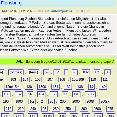
 Flensburg
:
14-01-2018 (13:12:43)
von User:
autoexport24
PROFIL
xport Flensburg Suchen Sie nach einer einfachen Möglichkeit, Ihr altes
rzeug zu verkaufen? Wollen Sie das Beste aus Ihnen herausholen, ohne
ung und nervenaufreibende Verhandlungen? Nutzen Sie die Chance in
 Auto zu kaufen mit dem Kauf von Autos in Flensburg bietet. Wir arbeiten
vom ersten Kontakt an und verkaufen Sie fair für jedes Auto zum
hen Preis. Nutzen Sie unseren Online-Rechner, um in Sekundenschnelle
n, wie viel Ihr Auto in den Medien wert ist. Wir ermitteln den Marktpreis für
uf dem deutschen Automobilmarkt. Dieser Wert beinhaltet jedoch noch
lichen Faktoren wie Extras oder optionales Zubehör.
URL:
flensburg-blog.de/13.01.2018/autoankauf-flensburg-export/
a)
,
(t-cross)
,
(t-roc)
,
(w
,
+2
,
/
,
/8
,
002
,
02
,
06
,
0nx
,
103
,
104
,
106
,
107
,
108
,
108/109
,
110
,
111
,
,
12m/15m
,
130
,
1300
,
131
,
132
,
138
,
14
,
140
,
,
156
,
159
,
16
,
164
,
166
,
17
,
170
,
1750/
,
,
190
,
1900
,
1er
,
2
,
20
,
200
,
2000
,
2008
,
200sx
,
,
212
,
220
,
240
,
25
,
250
,
250lm
,
260
,
2600
,
275
,
300
,
3000
,
3008
,
300zx
,
304
,
305
,
306
,
307
,
308