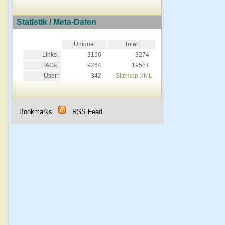
Statistik / Meta-Daten
Unique
Total
Links:
3156
3274
TAGs:
9264
19587
User:
342
Sitemap XML
Bookmarks
RSS Feed