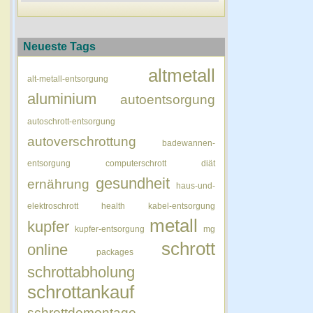
Neueste Tags
altmetall
alt-metall-entsorgung
aluminium
autoentsorgung
autoschrott-entsorgung
autoverschrottung
badewannen-
entsorgung
computerschrott
diät
gesundheit
ernährung
haus-und-
elektroschrott
health
kabel-entsorgung
metall
kupfer
kupfer-entsorgung
mg
schrott
online
packages
schrottabholung
schrottankauf
schrottdemontage