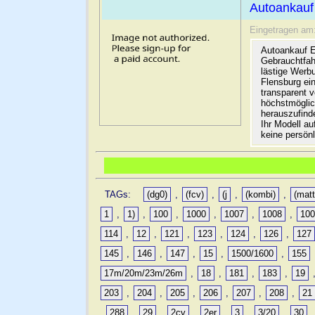
Autoankauf
Eingetragen am
Autoankauf E
Gebrauchtfah
lästige Werb
Flensburg ein
transparent 
höchstmöglic
herauszufinde
Ihr Modell a
keine persön
TAGs:
(dg0)
,
(fcv)
,
(j
,
(kombi)
,
(matt
1
,
1)
,
100
,
1000
,
1007
,
1008
,
10
114
,
12
,
121
,
123
,
124
,
126
,
127
145
,
146
,
147
,
15
,
1500/1600
,
155
17m/20m/23m/26m
,
18
,
181
,
183
,
19
203
,
204
,
205
,
206
,
207
,
208
,
21
,
288
,
29
,
2cv
,
2er
,
3
,
3/20
,
30