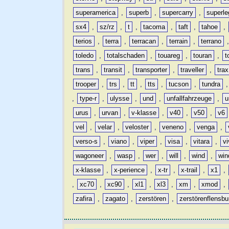
superamerica
,
superb
,
supercarry
,
superle
sx4
,
sz/rz
,
t
,
tacoma
,
taft
,
tahoe
,
terios
,
terra
,
terracan
,
terrain
,
terrano
toledo
,
totalschaden
,
touareg
,
touran
,
t
trans
,
transit
,
transporter
,
traveller
,
trax
trooper
,
trs
,
tt
,
tts
,
tucson
,
tundra
,
type-r
,
ulysse
,
und
,
unfallfahrzeuge
,
u
urus
,
urvan
,
v-klasse
,
v40
,
v50
,
v6
vel
,
velar
,
veloster
,
veneno
,
venga
,
verso-s
,
viano
,
viper
,
visa
,
vitara
,
vi
wagoneer
,
wasp
,
wer
,
will
,
wind
,
win
x-klasse
,
x-perience
,
x-tr
,
x-trail
,
x1
,
,
xc70
,
xc90
,
xl1
,
xl3
,
xm
,
xmod
,
zafira
,
zagato
,
zerstören
,
zerstörenflensbu