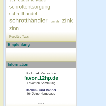
schrottentsorgung
schrotthandel
schrotthändler
zink
umrah
zinn
Populäre Tags
→
Empfehlung
...
Information
Bookmark Verzeichnis
favon.12hp.de
Favoriten Sammlung
Backlink und Banner
für Deine Homepage
* * *