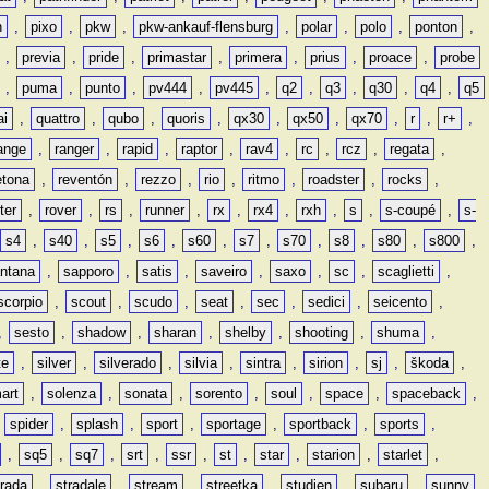
n
,
pixo
,
pkw
,
pkw-ankauf-flensburg
,
polar
,
polo
,
ponton
,
,
previa
,
pride
,
primastar
,
primera
,
prius
,
proace
,
probe
,
puma
,
punto
,
pv444
,
pv445
,
q2
,
q3
,
q30
,
q4
,
q5
ai
,
quattro
,
qubo
,
quoris
,
qx30
,
qx50
,
qx70
,
r
,
r+
,
ange
,
ranger
,
rapid
,
raptor
,
rav4
,
rc
,
rcz
,
regata
,
etona
,
reventón
,
rezzo
,
rio
,
ritmo
,
roadster
,
rocks
,
ter
,
rover
,
rs
,
runner
,
rx
,
rx4
,
rxh
,
s
,
s-coupé
,
s-
s4
,
s40
,
s5
,
s6
,
s60
,
s7
,
s70
,
s8
,
s80
,
s800
,
ntana
,
sapporo
,
satis
,
saveiro
,
saxo
,
sc
,
scaglietti
,
scorpio
,
scout
,
scudo
,
seat
,
sec
,
sedici
,
seicento
,
,
sesto
,
shadow
,
sharan
,
shelby
,
shooting
,
shuma
,
te
,
silver
,
silverado
,
silvia
,
sintra
,
sirion
,
sj
,
škoda
,
art
,
solenza
,
sonata
,
sorento
,
soul
,
space
,
spaceback
,
,
spider
,
splash
,
sport
,
sportage
,
sportback
,
sports
,
,
sq5
,
sq7
,
srt
,
ssr
,
st
,
star
,
starion
,
starlet
,
trada
,
stradale
,
stream
,
streetka
,
studien
,
subaru
,
sunny
,