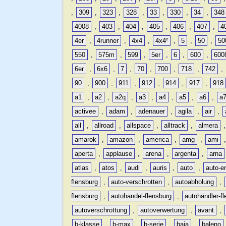
,
309
,
323
,
328
,
33
,
330
,
34
,
348
4008
,
403
,
404
,
405
,
406
,
407
,
4
4er
,
4runner
,
4x4
,
4x4²
,
5
,
50
,
50
550
,
575m
,
599
,
5er
,
6
,
600
,
600
6er
,
6x6
,
7
,
70
,
700
,
718
,
742
,
90
,
900
,
911
,
912
,
914
,
917
,
918
a1
,
a2
,
a2q
,
a3
,
a4
,
a5
,
a6
,
a
activee
,
adam
,
adenauer
,
agila
,
air
,
all
,
allroad
,
allspace
,
alltrack
,
almera
amarok
,
amazon
,
america
,
amg
,
ami
aperta
,
applause
,
arena
,
argenta
,
arna
atlas
,
atos
,
audi
,
auris
,
auto
,
auto-e
flensburg
,
auto-verschrotten
,
autoabholung
,
flensburg
,
autohandel-flensburg
,
autohändler-f
autoverschrottung
,
autoverwertung
,
avant
,
b-klasse
,
b-max
,
b-serie
,
baja
,
baleno