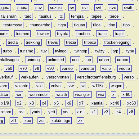
ggera
,
supra
,
suv
,
suzuki
,
sv
,
svr
,
svt
,
svx
,
swift
,
talisman
,
taro
,
taunus
,
tc
,
tempra
,
tepee
,
tercel
,
,
testarossa
,
thunderbird
,
tigra
,
tiguan
,
tiida
,
tino
,
tipo
,
ourer
,
tourneo
,
towner
,
toyota
,
traction
,
trafic
,
trajet
,
,
tredia
,
trekking
,
trevis
,
trezia
,
tribeca
,
trockenlegung
,
,
turbo
,
turismo
,
tüv
,
twingo
,
twintop
,
twizy
,
typ
,
type
nfallwagen
,
unimog
,
unlimited
,
uno
,
up
,
urban
,
urraco
,
,
v60
,
v70
,
v8
,
v90
,
vaneo
,
vanette
,
vario
,
vectra
,
verkauf
,
verkaufen
,
verschrotten
,
verschrottenflensburg
,
verso
,
varo
,
volante
,
volt
,
volvo
,
vw
,
w
,
w115)
,
wagon
,
dstar
,
wir
,
wohnmobil
,
wraith
,
wrangler
,
wrx
,
x
,
x-90
,
x1/9
,
x2
,
x3
,
x4
,
x5
,
x6
,
x7
,
xantia
,
xc40
,
xc60
xsara
,
xv
,
yaris
,
yeti
,
yrv
,
z.e.
,
z1
,
z3
,
z4
,
z8
,
rg
,
zl1
,
zoe
,
zu
,
zukünftige
,
zx