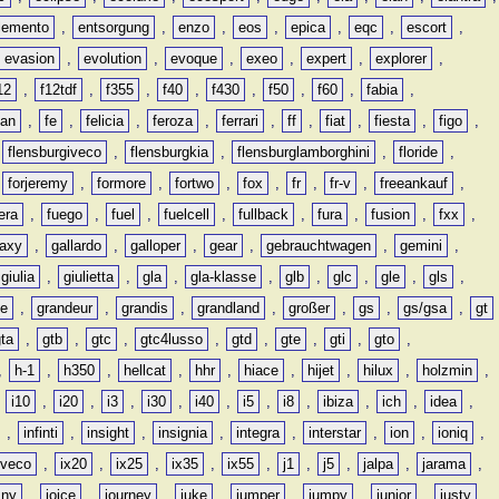
lemento
,
entsorgung
,
enzo
,
eos
,
epica
,
eqc
,
escort
,
evasion
,
evolution
,
evoque
,
exeo
,
expert
,
explorer
,
12
,
f12tdf
,
f355
,
f40
,
f430
,
f50
,
f60
,
fabia
,
man
,
fe
,
felicia
,
feroza
,
ferrari
,
ff
,
fiat
,
fiesta
,
figo
,
,
flensburgiveco
,
flensburgkia
,
flensburglamborghini
,
floride
,
,
forjeremy
,
formore
,
fortwo
,
fox
,
fr
,
fr-v
,
freeankauf
,
era
,
fuego
,
fuel
,
fuelcell
,
fullback
,
fura
,
fusion
,
fxx
,
laxy
,
gallardo
,
galloper
,
gear
,
gebrauchtwagen
,
gemini
,
giulia
,
giulietta
,
gla
,
gla-klasse
,
glb
,
glc
,
gle
,
gls
,
de
,
grandeur
,
grandis
,
grandland
,
großer
,
gs
,
gs/gsa
,
gt
gta
,
gtb
,
gtc
,
gtc4lusso
,
gtd
,
gte
,
gti
,
gto
,
,
h-1
,
h350
,
hellcat
,
hhr
,
hiace
,
hijet
,
hilux
,
holzmin
,
,
i10
,
i20
,
i3
,
i30
,
i40
,
i5
,
i8
,
ibiza
,
ich
,
idea
,
,
infinti
,
insight
,
insignia
,
integra
,
interstar
,
ion
,
ioniq
,
iveco
,
ix20
,
ix25
,
ix35
,
ix55
,
j1
,
j5
,
jalpa
,
jarama
,
mny
,
joice
,
journey
,
juke
,
jumper
,
jumpy
,
junior
,
justy
,