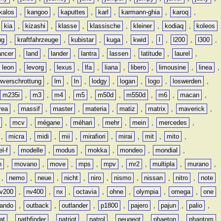
kalos
,
kangoo
,
kaputtes
,
karl
,
karmann-ghia
,
karoq
,
,
kia
,
kizashi
,
klasse
,
klassische
,
kleiner
,
kodiaq
,
koleos
ug
,
kraftfahrzeuge
,
kubistar
,
kuga
,
kwid
,
l
,
l200
,
l300
,
ancer
,
land
,
lander
,
lantra
,
lassen
,
latitude
,
laurel
,
leon
,
levorg
,
lexus
,
lfa
,
liana
,
libero
,
limousine
,
linea
,
wverschrottung
,
lm
,
ln
,
lodgy
,
logan
,
logo
,
loswerden
,
m235i
,
m3
,
m4
,
m5
,
m50d
,
m550d
,
m6
,
macan
,
rea
,
massif
,
master
,
materia
,
matiz
,
matrix
,
maverick
,
,
mcv
,
mégane
,
méhari
,
mehr
,
mein
,
mercedes
,
,
micra
,
midi
,
mii
,
mirafiori
,
mirai
,
mit
,
mito
,
l-f
,
modelle
,
modus
,
mokka
,
mondeo
,
mondial
,
n
,
movano
,
move
,
mps
,
mpv
,
mr2
,
multipla
,
murano
,
,
nemo
,
neue
,
nicht
,
niro
,
nismo
,
nissan
,
nitro
,
note
v200
,
nv400
,
nx
,
octavia
,
ohne
,
olympia
,
omega
,
one
lando
,
outback
,
outlander
,
p1800
,
pajero
,
pajun
,
palio
,
at
,
pathfinder
,
patriot
,
patrol
,
peugeot
,
phaeton
,
phantom