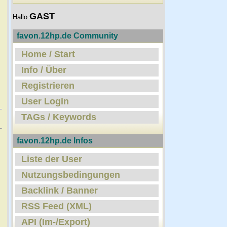
GAST
Hallo
favon.12hp.de Community
Home / Start
Info / Über
Registrieren
User Login
TAGs / Keywords
favon.12hp.de Infos
Liste der User
Nutzungsbedingungen
Backlink / Banner
RSS Feed (XML)
API (Im-/Export)