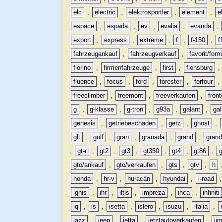
elc
,
electric
,
elektrosportler
,
element
,
e
espace
,
espada
,
ev
,
evalia
,
evanda
,
export
,
express
,
extreme
,
f
,
f-150
,
f
fahrzeugankauf
,
fahrzeugverkauf
,
favorit/for
fiorino
,
firmenfahrzeuge
,
first
,
flensburg
fluence
,
focus
,
ford
,
forester
,
forfour
freeclimber
,
freemont
,
freeverkaufen
,
front
g
,
g-klasse
,
g-tron
,
g93a
,
galant
,
ga
genesis
,
getriebeschaden
,
getz
,
ghost
,
glt
,
golf
,
gran
,
granada
,
grand
,
gran
,
gt-r
,
gt2
,
gt3
,
gt350
,
gt4
,
gt86
,
gto/ankauf
,
gto/verkaufen
,
gts
,
gtv
,
h
honda
,
hr-v
,
huracán
,
hyundai
,
i-road
ignis
,
ihr
,
iltis
,
impreza
,
inca
,
infiniti
iq
,
is
,
isetta
,
islero
,
isuzu
,
italia
,
jazz
,
jeep
,
jetta
,
jetztautoverkaufen
,
ji