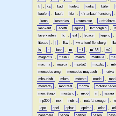
k
,
ka
,
kad
,
kadett
,
kadjar
,
käfer
,
kaufen
,
kauft
,
kfz
,
kfz-ankauf-flensburg
,
kona
,
kostenlos
,
kostenlose
,
kraftfahrze
laankauf
,
lacetti
,
laguna
,
lamborghini
,
l
laverkaufen
,
lc
,
leaf
,
legacy
,
legend
,
liteace
,
lj
,
lkw
,
lkw-ankauf-flensburg
,
lk
ls
,
lt
,
lupo
,
m
,
m1
,
m135i
,
m2
,
magentis
,
malibu
,
manta
,
marbella
,
ma
maxima
,
mazda
,
mazda2
,
mazda3
,
mb
mercedes-amg
,
mercedes-maybach
,
meriva
mitsubishi
,
miura
,
möchte
,
model
,
mode
monterey
,
montreal
,
monza
,
motorschade
murciélago
,
mustang
,
mx-5
,
n
,
navara
,
np300
,
nsx
,
nubira
,
nutzfahrzeugen
,
n
,
opc
,
opel
,
opirus
,
optima
,
orion
,
or
panamera
,
panda
,
partner
,
paseo
,
pass