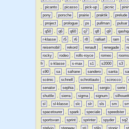
,
picanto
,
picasso
,
pick-up
,
picnic
,
pini
pony
,
porsche
,
prairie
,
praktik
,
prelude
,
project
,
prologue
,
ps
,
pullman
,
pulsar
,
q50
,
q6
,
q60
,
q7
,
q8
,
q9
,
qashq
r-klasse
,
r5
,
r6
,
r8
,
ralliart
,
ram
,
r
reisemobil
,
rekord
,
renault
,
renegade
,
r
rocky
,
rodeo
,
rolls-royce
,
romeo
,
rooms
fr
,
s-klasse
,
s-max
,
s1
,
s2000
,
s3
,
s90
,
sa
,
safrane
,
sandero
,
santa
,
sa
scénic
,
schnell
,
schrottauto
,
scirocco
,
senator
,
sephia
,
serena
,
sergio
,
serie
shuttle
,
sierra
,
sigma
,
signum
,
silhouet
sl
,
sl-klasse
,
slc
,
slr
,
sls
,
sm
,
sm
spacetourer
,
spark
,
speciale
,
speedster
sportsvan
,
sprint
,
sprinter
,
spyder
,
sq2
stelvio
,
stepway
,
sti
,
stilo
,
stonic
,
s