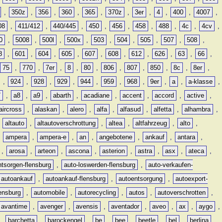
,
350z
,
356
,
360
,
365
,
370z
,
3er
,
4
,
400
,
4007
,
08
,
411/412
,
440/445
,
450
,
456
,
458
,
488
,
4c
,
4cv
,
0
,
5008
,
500l
,
500x
,
503
,
504
,
505
,
507
,
508
,
8
,
601
,
604
,
605
,
607
,
608
,
612
,
626
,
63
,
66
,
75
,
770
,
7er
,
8
,
80
,
806
,
807
,
850
,
8c
,
8er
,
,
924
,
928
,
929
,
944
,
959
,
968
,
9er
,
a
,
a-klasse
,
7
,
a8
,
a9
,
abarth
,
acadiane
,
accent
,
accord
,
active
,
aircross
,
alaskan
,
alero
,
alfa
,
alfasud
,
alfetta
,
alhambra
,
,
altauto
,
altautoverschrottung
,
altea
,
altfahrzeug
,
alto
,
,
ampera
,
ampera-e
,
an
,
angebotene
,
ankauf
,
antara
,
,
arosa
,
arteon
,
ascona
,
asterion
,
astra
,
asx
,
ateca
,
ntsorgen-flensburg
,
auto-loswerden-flensburg
,
auto-verkaufen-
autoankauf
,
autoankauf-flensburg
,
autoentsorgung
,
autoexport-
lensburg
,
automobile
,
autorecycling
,
autos
,
autoverschrotten
,
avantime
,
avenger
,
avensis
,
aventador
,
aveo
,
ax
,
aygo
,
,
barchetta
,
barockengel
,
be
,
bee
,
beetle
,
bel
,
berlina
,