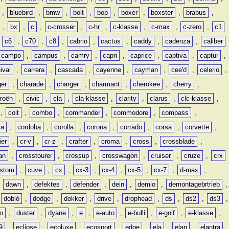
,
bluebird
,
bmw
,
bolt
,
bop
,
boxer
,
boxster
,
brabus
,
,
bx
,
c
,
c-crosser
,
c-hr
,
c-klasse
,
c-max
,
c-zero
,
c1
,
c6
,
c70
,
c8
,
cabrio
,
cactus
,
caddy
,
cadenza
,
caliber
campo
,
campus
,
camry
,
capri
,
caprice
,
captiva
,
captur
,
ival
,
carrera
,
cascada
,
cayenne
,
cayman
,
cee'd
,
celerio
,
ger
,
charade
,
charger
,
charmant
,
cherokee
,
cherry
,
troën
,
civic
,
cla
,
cla-klasse
,
clarity
,
clarus
,
clc-klasse
,
,
colt
,
combo
,
commander
,
commodore
,
compass
,
ia
,
cordoba
,
corolla
,
corona
,
corrado
,
corsa
,
corvette
,
ier
,
cr-v
,
cr-z
,
crafter
,
croma
,
cross
,
crossblade
,
an
,
crosstourer
,
crossup
,
crosswagon
,
cruiser
,
cruze
,
crx
stom
,
cuve
,
cx
,
cx-3
,
cx-4
,
cx-5
,
cx-7
,
d-max
,
,
dawn
,
defektes
,
defender
,
dein
,
demio
,
demontagebrtrieb
,
,
doblò
,
dodge
,
dokker
,
drive
,
drophead
,
ds
,
ds2
,
ds3
,
o
,
duster
,
dyane
,
e
,
e-auto
,
e-bulli
,
e-golf
,
e-klasse
,
9
,
eclipse
,
ecoluxe
,
ecosport
,
edge
,
ela
,
elan
,
elantra
,