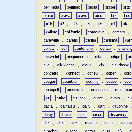
berlinetta
,
berlingo
,
besta
,
bipper
,
blitz
brake
,
brava
,
bravo
,
brera
,
brz
,
bus
,
c15
,
c2
,
c25
,
c3
,
c30
,
c4
,
c5
,
calibra
,
california
,
camargue
,
camaro
,
caravelle
,
carens
,
carina
,
carisma
,
carn
celica
,
cell
,
centenario
,
cerato
,
challen
chevrolet
,
cinquecento
,
citan
,
citigo
,
ci
clio
,
clk-klasse
,
cloud
,
cls
,
cls-klasse
concerto
,
connect
,
consul
,
copen
,
cord
cougar
,
countach
,
country
,
coupé
,
cour
crossgolf
,
crossland
,
crosspolo
,
crosstour
,
ct
,
cube
,
cullinan
,
cuore
,
cupra
,
cu
dacia
,
daihatsu
,
daily
,
dart
,
dauphine
derby
,
diablo
,
dino
,
disco
,
discovery
ds4
,
ds5
,
ds6
,
ducato
,
dune
,
durang
e-mehari
,
e-serie
,
e-tron
,
e-up
,
e3
,
e