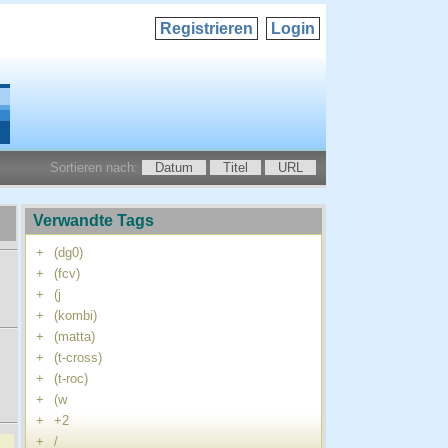
Registrieren
Login
Sortieren nach:
Datum
Titel
URL
Verwandte Tags
+
(dg0)
+
(fcv)
+
(j
+
(kombi)
+
(matta)
+
(t-cross)
+
(t-roc)
+
(w
+
+2
+
/