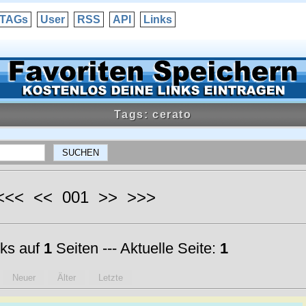
TAGs
User
RSS
API
Links
Tags: cerato
 <<< << 001 >> >>>
ks auf
1
Seiten --- Aktuelle Seite:
1
Neuer
Älter
Letzte