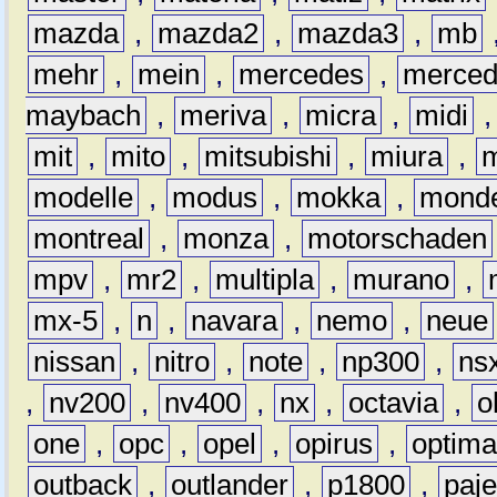
mazda
,
mazda2
,
mazda3
,
mb
mehr
,
mein
,
mercedes
,
merce
maybach
,
meriva
,
micra
,
midi
mit
,
mito
,
mitsubishi
,
miura
,
modelle
,
modus
,
mokka
,
mond
montreal
,
monza
,
motorschaden
mpv
,
mr2
,
multipla
,
murano
,
mx-5
,
n
,
navara
,
nemo
,
neue
nissan
,
nitro
,
note
,
np300
,
ns
,
nv200
,
nv400
,
nx
,
octavia
,
o
one
,
opc
,
opel
,
opirus
,
optim
outback
,
outlander
,
p1800
,
paje