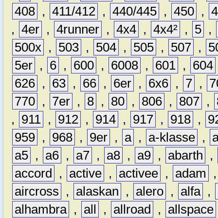
408
,
411/412
,
440/445
,
450
,
,
4er
,
4runner
,
4x4
,
4x4²
,
5
,
500x
,
503
,
504
,
505
,
507
,
5
5er
,
6
,
600
,
6008
,
601
,
604
626
,
63
,
66
,
6er
,
6x6
,
7
,
7
770
,
7er
,
8
,
80
,
806
,
807
,
,
911
,
912
,
914
,
917
,
918
,
9
959
,
968
,
9er
,
a
,
a-klasse
,
a5
,
a6
,
a7
,
a8
,
a9
,
abarth
,
accord
,
active
,
activee
,
adam
aircross
,
alaskan
,
alero
,
alfa
,
alhambra
,
all
,
allroad
,
allspace