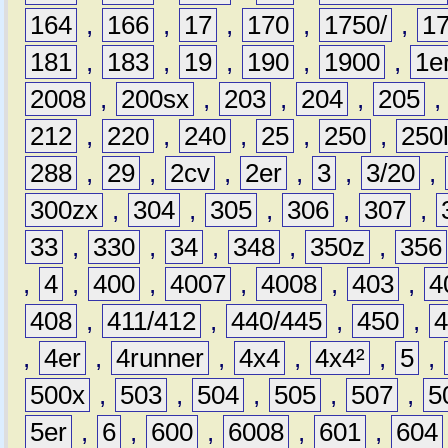
164
,
166
,
17
,
170
,
1750/
,
1
181
,
183
,
19
,
190
,
1900
,
1e
2008
,
200sx
,
203
,
204
,
205
212
,
220
,
240
,
25
,
250
,
250
288
,
29
,
2cv
,
2er
,
3
,
3/20
,
300zx
,
304
,
305
,
306
,
307
,
33
,
330
,
34
,
348
,
350z
,
356
,
4
,
400
,
4007
,
4008
,
403
,
4
408
,
411/412
,
440/445
,
450
,
,
4er
,
4runner
,
4x4
,
4x4²
,
5
,
500x
,
503
,
504
,
505
,
507
,
5
5er
,
6
,
600
,
6008
,
601
,
604