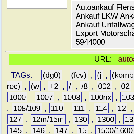
Autoankauf Flen
Ankauf LKW Ank
Ankauf Unfallwa
Export Motorsch
5944000
URL:
auto
TAGs:
(dg0)
,
(fcv)
,
(j
,
(komb
roc)
,
(w
,
+2
,
/
,
/8
,
002
,
02
1000
,
1007
,
1008
,
100nx
,
10
,
108/109
,
110
,
111
,
114
,
12
127
,
12m/15m
,
130
,
1300
,
13
145
,
146
,
147
,
15
,
1500/1600