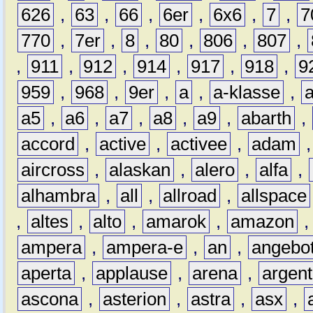
626
,
63
,
66
,
6er
,
6x6
,
7
,
7
770
,
7er
,
8
,
80
,
806
,
807
,
,
911
,
912
,
914
,
917
,
918
,
9
959
,
968
,
9er
,
a
,
a-klasse
,
a5
,
a6
,
a7
,
a8
,
a9
,
abarth
,
accord
,
active
,
activee
,
adam
aircross
,
alaskan
,
alero
,
alfa
,
alhambra
,
all
,
allroad
,
allspace
,
altes
,
alto
,
amarok
,
amazon
ampera
,
ampera-e
,
an
,
angebo
aperta
,
applause
,
arena
,
argen
ascona
,
asterion
,
astra
,
asx
,