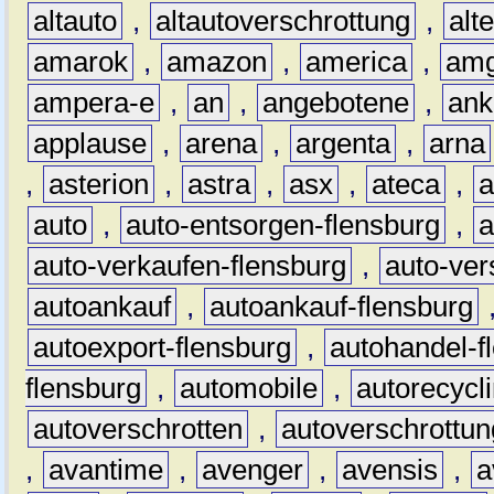
altauto
,
altautoverschrottung
,
alt
amarok
,
amazon
,
america
,
am
ampera-e
,
an
,
angebotene
,
ank
applause
,
arena
,
argenta
,
arna
,
asterion
,
astra
,
asx
,
ateca
,
a
auto
,
auto-entsorgen-flensburg
,
a
auto-verkaufen-flensburg
,
auto-ver
autoankauf
,
autoankauf-flensburg
autoexport-flensburg
,
autohandel-f
flensburg
,
automobile
,
autorecycl
autoverschrotten
,
autoverschrottun
,
avantime
,
avenger
,
avensis
,
a