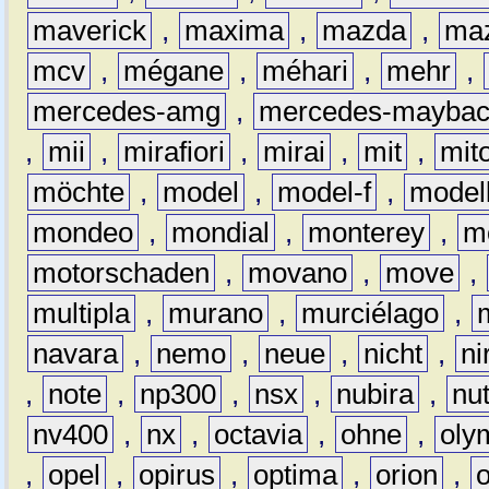
maverick
,
maxima
,
mazda
,
ma
mcv
,
mégane
,
méhari
,
mehr
,
mercedes-amg
,
mercedes-mayba
,
mii
,
mirafiori
,
mirai
,
mit
,
mit
möchte
,
model
,
model-f
,
model
mondeo
,
mondial
,
monterey
,
m
motorschaden
,
movano
,
move
,
multipla
,
murano
,
murciélago
,
navara
,
nemo
,
neue
,
nicht
,
ni
,
note
,
np300
,
nsx
,
nubira
,
nu
nv400
,
nx
,
octavia
,
ohne
,
oly
,
opel
,
opirus
,
optima
,
orion
,