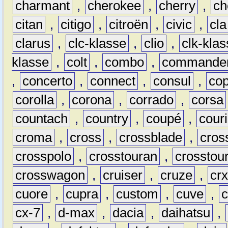
charmant
,
cherokee
,
cherry
,
ch
citan
,
citigo
,
citroën
,
civic
,
cla
clarus
,
clc-klasse
,
clio
,
clk-kla
klasse
,
colt
,
combo
,
commande
,
concerto
,
connect
,
consul
,
co
corolla
,
corona
,
corrado
,
corsa
countach
,
country
,
coupé
,
couri
croma
,
cross
,
crossblade
,
cros
crosspolo
,
crosstouran
,
crosstou
crosswagon
,
cruiser
,
cruze
,
cr
cuore
,
cupra
,
custom
,
cuve
,
cx-7
,
d-max
,
dacia
,
daihatsu
,