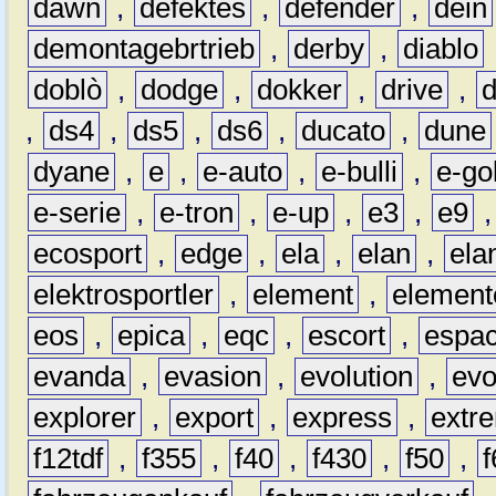
dawn
,
defektes
,
defender
,
dein
demontagebrtrieb
,
derby
,
diablo
doblò
,
dodge
,
dokker
,
drive
,
,
ds4
,
ds5
,
ds6
,
ducato
,
dune
dyane
,
e
,
e-auto
,
e-bulli
,
e-gol
e-serie
,
e-tron
,
e-up
,
e3
,
e9
ecosport
,
edge
,
ela
,
elan
,
ela
elektrosportler
,
element
,
element
eos
,
epica
,
eqc
,
escort
,
espa
evanda
,
evasion
,
evolution
,
ev
explorer
,
export
,
express
,
extr
f12tdf
,
f355
,
f40
,
f430
,
f50
,
f