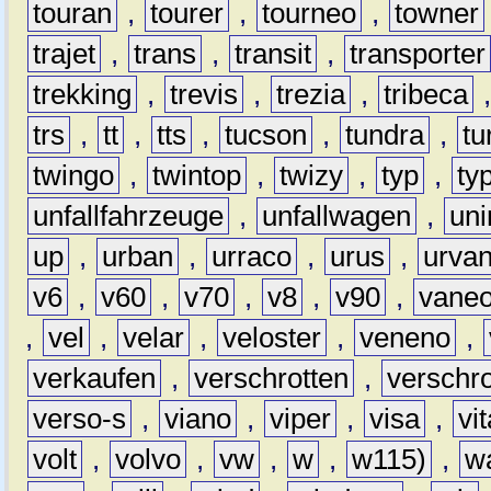
touran
,
tourer
,
tourneo
,
towner
trajet
,
trans
,
transit
,
transporter
trekking
,
trevis
,
trezia
,
tribeca
trs
,
tt
,
tts
,
tucson
,
tundra
,
tu
twingo
,
twintop
,
twizy
,
typ
,
ty
unfallfahrzeuge
,
unfallwagen
,
un
up
,
urban
,
urraco
,
urus
,
urva
v6
,
v60
,
v70
,
v8
,
v90
,
vane
,
vel
,
velar
,
veloster
,
veneno
,
verkaufen
,
verschrotten
,
verschro
verso-s
,
viano
,
viper
,
visa
,
vi
volt
,
volvo
,
vw
,
w
,
w115)
,
w