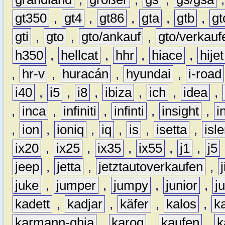
gt350
,
gt4
,
gt86
,
gta
,
gtb
,
gt
gti
,
gto
,
gto/ankauf
,
gto/verkauf
h350
,
hellcat
,
hhr
,
hiace
,
hijet
,
hr-v
,
huracán
,
hyundai
,
i-road
i40
,
i5
,
i8
,
ibiza
,
ich
,
idea
,
,
inca
,
infiniti
,
infinti
,
insight
,
i
,
ion
,
ioniq
,
iq
,
is
,
isetta
,
isl
ix20
,
ix25
,
ix35
,
ix55
,
j1
,
j5
jeep
,
jetta
,
jetztautoverkaufen
,
juke
,
jumper
,
jumpy
,
junior
,
j
kadett
,
kadjar
,
käfer
,
kalos
,
k
karmann-ghia
,
karoq
,
kaufen
,
k