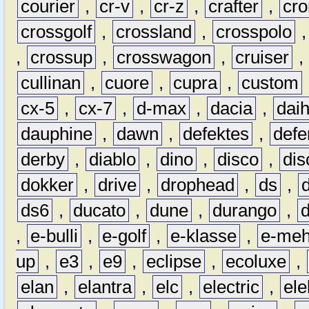
courier
,
cr-v
,
cr-z
,
crafter
,
cr
crossgolf
,
crossland
,
crosspolo
,
crossup
,
crosswagon
,
cruiser
,
cullinan
,
cuore
,
cupra
,
custom
cx-5
,
cx-7
,
d-max
,
dacia
,
dai
dauphine
,
dawn
,
defektes
,
defe
derby
,
diablo
,
dino
,
disco
,
dis
dokker
,
drive
,
drophead
,
ds
,
ds6
,
ducato
,
dune
,
durango
,
,
e-bulli
,
e-golf
,
e-klasse
,
e-meh
up
,
e3
,
e9
,
eclipse
,
ecoluxe
,
elan
,
elantra
,
elc
,
electric
,
ele