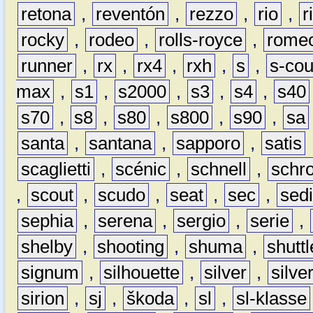
retona
,
reventón
,
rezzo
,
rio
,
r
rocky
,
rodeo
,
rolls-royce
,
rome
runner
,
rx
,
rx4
,
rxh
,
s
,
s-co
max
,
s1
,
s2000
,
s3
,
s4
,
s40
s70
,
s8
,
s80
,
s800
,
s90
,
sa
santa
,
santana
,
sapporo
,
satis
scaglietti
,
scénic
,
schnell
,
schro
,
scout
,
scudo
,
seat
,
sec
,
sedi
sephia
,
serena
,
sergio
,
serie
,
shelby
,
shooting
,
shuma
,
shuttl
signum
,
silhouette
,
silver
,
silve
sirion
,
sj
,
škoda
,
sl
,
sl-klasse