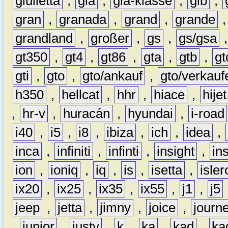
giulietta
,
gla
,
gla-klasse
,
glb
,
gran
,
granada
,
grand
,
grande
grandland
,
großer
,
gs
,
gs/gsa
gt350
,
gt4
,
gt86
,
gta
,
gtb
,
gt
gti
,
gto
,
gto/ankauf
,
gto/verkauf
h350
,
hellcat
,
hhr
,
hiace
,
hijet
,
hr-v
,
huracán
,
hyundai
,
i-road
i40
,
i5
,
i8
,
ibiza
,
ich
,
idea
,
inca
,
infiniti
,
infinti
,
insight
,
in
ion
,
ioniq
,
iq
,
is
,
isetta
,
isler
ix20
,
ix25
,
ix35
,
ix55
,
j1
,
j5
jeep
,
jetta
,
jimny
,
joice
,
journ
,
junior
,
justy
,
k
,
ka
,
kad
,
ka