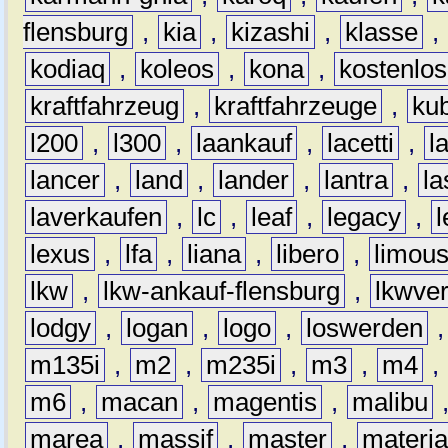
flensburg
,
kia
,
kizashi
,
klasse
,
kodiaq
,
koleos
,
kona
,
kostenlos
kraftfahrzeug
,
kraftfahrzeuge
,
kub
l200
,
l300
,
laankauf
,
lacetti
,
l
lancer
,
land
,
lander
,
lantra
,
la
laverkaufen
,
lc
,
leaf
,
legacy
,
lexus
,
lfa
,
liana
,
libero
,
limous
lkw
,
lkw-ankauf-flensburg
,
lkwver
lodgy
,
logan
,
logo
,
loswerden
m135i
,
m2
,
m235i
,
m3
,
m4
,
m6
,
macan
,
magentis
,
malibu
marea
,
massif
,
master
,
materi