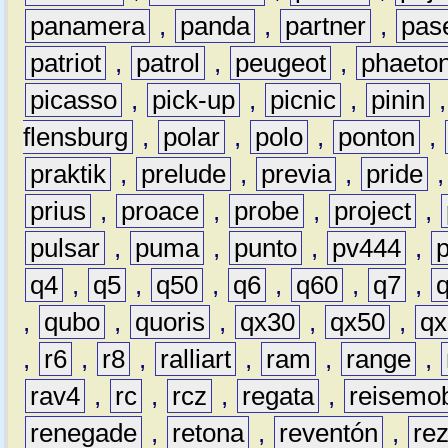
panamera
,
panda
,
partner
,
pas
patriot
,
patrol
,
peugeot
,
phaeto
picasso
,
pick-up
,
picnic
,
pinin
flensburg
,
polar
,
polo
,
ponton
,
praktik
,
prelude
,
previa
,
pride
prius
,
proace
,
probe
,
project
,
pulsar
,
puma
,
punto
,
pv444
,
q4
,
q5
,
q50
,
q6
,
q60
,
q7
,
,
qubo
,
quoris
,
qx30
,
qx50
,
qx
,
r6
,
r8
,
ralliart
,
ram
,
range
,
rav4
,
rc
,
rcz
,
regata
,
reisemob
renegade
,
retona
,
reventón
,
re