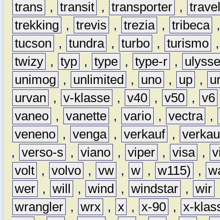
trans
,
transit
,
transporter
,
travel
trekking
,
trevis
,
trezia
,
tribeca
tucson
,
tundra
,
turbo
,
turismo
twizy
,
typ
,
type
,
type-r
,
ulyss
unimog
,
unlimited
,
uno
,
up
,
u
urvan
,
v-klasse
,
v40
,
v50
,
v6
vaneo
,
vanette
,
vario
,
vectra
,
veneno
,
venga
,
verkauf
,
verkau
,
verso-s
,
viano
,
viper
,
visa
,
v
volt
,
volvo
,
vw
,
w
,
w115)
,
w
wer
,
will
,
wind
,
windstar
,
wir
wrangler
,
wrx
,
x
,
x-90
,
x-klas