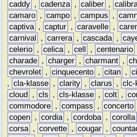
caddy
,
cadenza
,
caliber
,
calibr
camaro
,
campo
,
campus
,
camr
captiva
,
captur
,
caravelle
,
care
carnival
,
carrera
,
cascada
,
cay
celerio
,
celica
,
cell
,
centenario
charade
,
charger
,
charmant
,
ch
chevrolet
,
cinquecento
,
citan
,
c
,
cla-klasse
,
clarity
,
clarus
,
clc-
cloud
,
cls
,
cls-klasse
,
colt
,
c
commodore
,
compass
,
concerto
copen
,
cordia
,
cordoba
,
corolla
corsa
,
corvette
,
cougar
,
counta