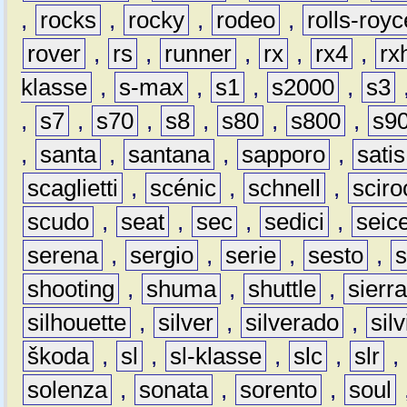
,
rocks
,
rocky
,
rodeo
,
rolls-royc
rover
,
rs
,
runner
,
rx
,
rx4
,
rx
klasse
,
s-max
,
s1
,
s2000
,
s3
,
s7
,
s70
,
s8
,
s80
,
s800
,
s9
,
santa
,
santana
,
sapporo
,
satis
scaglietti
,
scénic
,
schnell
,
sciro
scudo
,
seat
,
sec
,
sedici
,
seic
serena
,
sergio
,
serie
,
sesto
,
shooting
,
shuma
,
shuttle
,
sierr
silhouette
,
silver
,
silverado
,
silv
škoda
,
sl
,
sl-klasse
,
slc
,
slr
,
solenza
,
sonata
,
sorento
,
soul