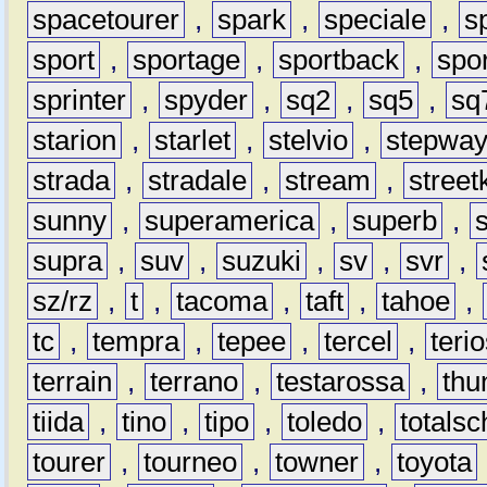
spacetourer
,
spark
,
speciale
,
s
sport
,
sportage
,
sportback
,
spo
sprinter
,
spyder
,
sq2
,
sq5
,
sq
starion
,
starlet
,
stelvio
,
stepwa
strada
,
stradale
,
stream
,
street
sunny
,
superamerica
,
superb
,
supra
,
suv
,
suzuki
,
sv
,
svr
,
sz/rz
,
t
,
tacoma
,
taft
,
tahoe
,
tc
,
tempra
,
tepee
,
tercel
,
teri
terrain
,
terrano
,
testarossa
,
thu
tiida
,
tino
,
tipo
,
toledo
,
totals
tourer
,
tourneo
,
towner
,
toyota