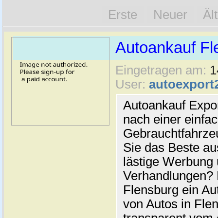
Erste
Neuer
Äl
Autoankauf Fl
Eingetragen am:
1
User:
autoexport
Autoankauf Expo
nach einer einfac
Gebrauchtfahrze
Sie das Beste au
lästige Werbung
Verhandlungen? 
Flensburg ein Au
von Autos in Flen