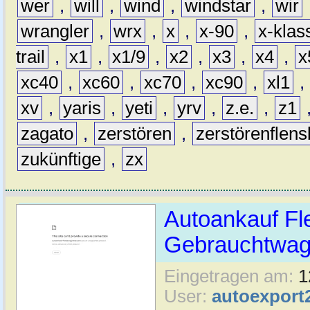
wer
,
will
,
wind
,
windstar
,
wir
wrangler
,
wrx
,
x
,
x-90
,
x-klas
trail
,
x1
,
x1/9
,
x2
,
x3
,
x4
,
x
xc40
,
xc60
,
xc70
,
xc90
,
xl1
,
xv
,
yaris
,
yeti
,
yrv
,
z.e.
,
z1
zagato
,
zerstören
,
zerstörenflen
zukünftige
,
zx
Autoankauf Fl
Gebrauchtwage
Eingetragen am:
1
User:
autoexport