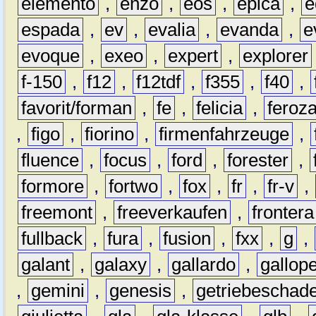
elemento
,
enzo
,
eos
,
epica
,
e
espada
,
ev
,
evalia
,
evanda
,
e
evoque
,
exeo
,
expert
,
explorer
f-150
,
f12
,
f12tdf
,
f355
,
f40
,
favorit/forman
,
fe
,
felicia
,
feroz
,
figo
,
fiorino
,
firmenfahrzeuge
,
fluence
,
focus
,
ford
,
forester
,
formore
,
fortwo
,
fox
,
fr
,
fr-v
,
freemont
,
freeverkaufen
,
frontera
fullback
,
fura
,
fusion
,
fxx
,
g
,
galant
,
galaxy
,
gallardo
,
gallop
,
gemini
,
genesis
,
getriebeschad