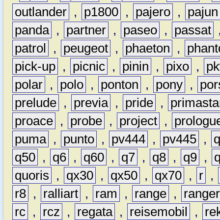
outlander
,
p1800
,
pajero
,
pajun
panda
,
partner
,
paseo
,
passat
patrol
,
peugeot
,
phaeton
,
phan
pick-up
,
picnic
,
pinin
,
pixo
,
p
polar
,
polo
,
ponton
,
pony
,
por
prelude
,
previa
,
pride
,
primasta
proace
,
probe
,
project
,
prologu
puma
,
punto
,
pv444
,
pv445
,
q50
,
q6
,
q60
,
q7
,
q8
,
q9
,
quoris
,
qx30
,
qx50
,
qx70
,
r
,
r8
,
ralliart
,
ram
,
range
,
range
rc
,
rcz
,
regata
,
reisemobil
,
re