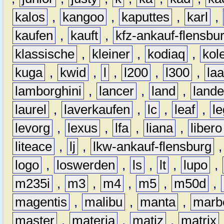
kalos
,
kangoo
,
kaputtes
,
karl
,
kaufen
,
kauft
,
kfz-ankauf-flensbu
klassische
,
kleiner
,
kodiaq
,
kol
kuga
,
kwid
,
l
,
l200
,
l300
,
la
lamborghini
,
lancer
,
land
,
lande
laurel
,
laverkaufen
,
lc
,
leaf
,
l
levorg
,
lexus
,
lfa
,
liana
,
libero
liteace
,
lj
,
lkw-ankauf-flensburg
logo
,
loswerden
,
ls
,
lt
,
lupo
,
m235i
,
m3
,
m4
,
m5
,
m50d
,
magentis
,
malibu
,
manta
,
marb
master
,
materia
,
matiz
,
matrix