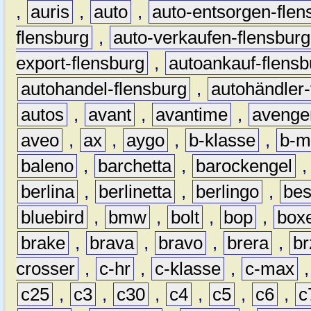
,
auris
,
auto
,
auto-entsorgen-flen
flensburg
,
auto-verkaufen-flensburg
export-flensburg
,
autoankauf-flensb
autohandel-flensburg
,
autohändler-
autos
,
avant
,
avantime
,
avenge
aveo
,
ax
,
aygo
,
b-klasse
,
b-m
baleno
,
barchetta
,
barockengel
berlina
,
berlinetta
,
berlingo
,
bes
bluebird
,
bmw
,
bolt
,
bop
,
box
brake
,
brava
,
bravo
,
brera
,
br
crosser
,
c-hr
,
c-klasse
,
c-max
c25
,
c3
,
c30
,
c4
,
c5
,
c6
,
c