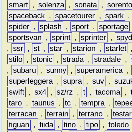
smart
,
solenza
,
sonata
,
sorent
spaceback
,
spacetourer
,
spark
spider
,
splash
,
sport
,
sportage
sportsvan
,
sprint
,
sprinter
,
spyd
,
ssr
,
st
,
star
,
starion
,
starlet
stilo
,
stonic
,
strada
,
stradale
,
,
subaru
,
sunny
,
superamerica
,
superleggera
,
supra
,
suv
,
suzu
swift
,
sx4
,
sz/rz
,
t
,
tacoma
,
taro
,
taunus
,
tc
,
tempra
,
tepe
terracan
,
terrain
,
terrano
,
testa
tiguan
,
tiida
,
tino
,
tipo
,
toledo