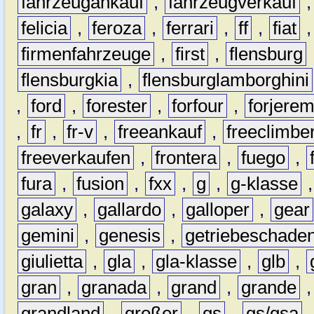
fahrzeugankauf
,
fahrzeugverkauf
felicia
,
feroza
,
ferrari
,
ff
,
fiat
firmenfahrzeuge
,
first
,
flensburg
flensburgkia
,
flensburglamborghini
,
ford
,
forester
,
forfour
,
forjere
,
fr
,
fr-v
,
freeankauf
,
freeclimbe
freeverkaufen
,
frontera
,
fuego
,
fura
,
fusion
,
fxx
,
g
,
g-klasse
galaxy
,
gallardo
,
galloper
,
gear
gemini
,
genesis
,
getriebeschade
giulietta
,
gla
,
gla-klasse
,
glb
,
gran
,
granada
,
grand
,
grande
grandland
,
großer
,
gs
,
gs/gsa