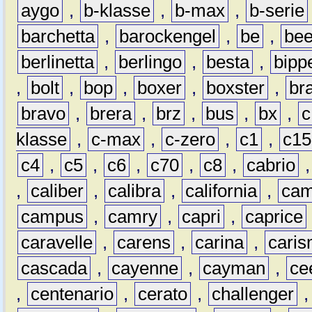
aygo
,
b-klasse
,
b-max
,
b-serie
barchetta
,
barockengel
,
be
,
be
berlinetta
,
berlingo
,
besta
,
bipp
,
bolt
,
bop
,
boxer
,
boxster
,
br
bravo
,
brera
,
brz
,
bus
,
bx
,
c
klasse
,
c-max
,
c-zero
,
c1
,
c15
c4
,
c5
,
c6
,
c70
,
c8
,
cabrio
,
caliber
,
calibra
,
california
,
cam
campus
,
camry
,
capri
,
caprice
caravelle
,
carens
,
carina
,
cari
cascada
,
cayenne
,
cayman
,
ce
,
centenario
,
cerato
,
challenger