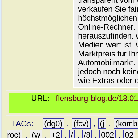
transparent vom 
verkaufen Sie fai
höchstmöglichen 
Online-Rechner,
herauszufinden, w
Medien wert ist. 
Marktpreis für I
Automobilmarkt. 
jedoch noch kein
wie Extras oder 
URL:
flensburg-blog.de/13.0
TAGs:
(dg0)
,
(fcv)
,
(j
,
(komb
roc)
,
(w
,
+2
,
/
,
/8
,
002
,
02