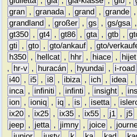
giulietta
,
gla
,
gla-klasse
,
glb
,
gran
,
granada
,
grand
,
grande
grandland
,
großer
,
gs
,
gs/gsa
gt350
,
gt4
,
gt86
,
gta
,
gtb
,
gt
gti
,
gto
,
gto/ankauf
,
gto/verkauf
h350
,
hellcat
,
hhr
,
hiace
,
hijet
,
hr-v
,
huracán
,
hyundai
,
i-road
i40
,
i5
,
i8
,
ibiza
,
ich
,
idea
,
inca
,
infiniti
,
infinti
,
insight
,
in
ion
,
ioniq
,
iq
,
is
,
isetta
,
isler
ix20
,
ix25
,
ix35
,
ix55
,
j1
,
j5
jeep
,
jetta
,
jimny
,
joice
,
journ
,
junior
,
justy
,
k
,
ka
,
kad
,
ka