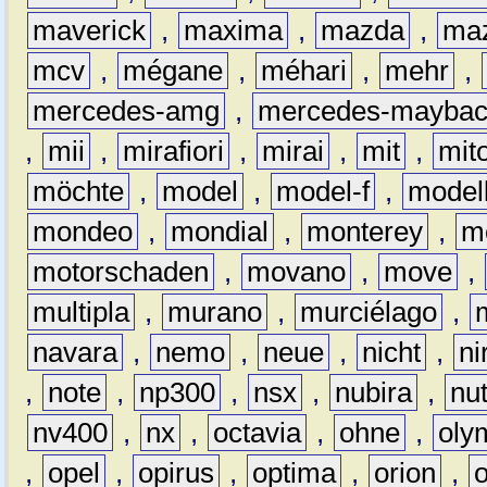
maverick
,
maxima
,
mazda
,
ma
mcv
,
mégane
,
méhari
,
mehr
,
mercedes-amg
,
mercedes-mayba
,
mii
,
mirafiori
,
mirai
,
mit
,
mit
möchte
,
model
,
model-f
,
model
mondeo
,
mondial
,
monterey
,
m
motorschaden
,
movano
,
move
,
multipla
,
murano
,
murciélago
,
navara
,
nemo
,
neue
,
nicht
,
ni
,
note
,
np300
,
nsx
,
nubira
,
nu
nv400
,
nx
,
octavia
,
ohne
,
oly
,
opel
,
opirus
,
optima
,
orion
,