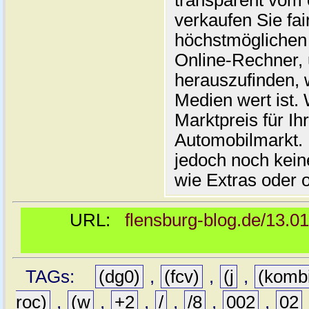
transparent vom 
verkaufen Sie fai
höchstmöglichen 
Online-Rechner,
herauszufinden, w
Medien wert ist. 
Marktpreis für I
Automobilmarkt. 
jedoch noch kein
wie Extras oder 
URL:
flensburg-blog.de/13.0
TAGs:
(dg0)
,
(fcv)
,
(j
,
(komb
roc)
,
(w
,
+2
,
/
,
/8
,
002
,
02