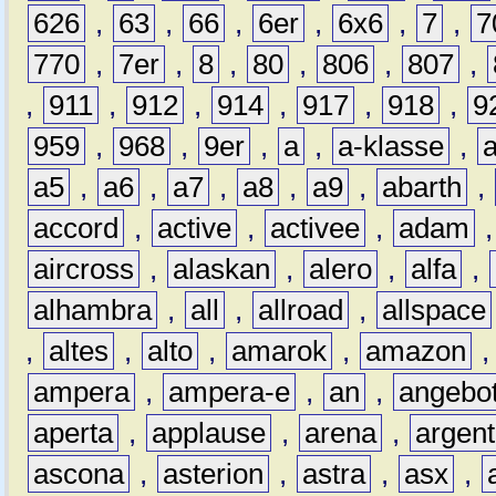
626
,
63
,
66
,
6er
,
6x6
,
7
,
7
770
,
7er
,
8
,
80
,
806
,
807
,
,
911
,
912
,
914
,
917
,
918
,
9
959
,
968
,
9er
,
a
,
a-klasse
,
a5
,
a6
,
a7
,
a8
,
a9
,
abarth
,
accord
,
active
,
activee
,
adam
aircross
,
alaskan
,
alero
,
alfa
,
alhambra
,
all
,
allroad
,
allspace
,
altes
,
alto
,
amarok
,
amazon
ampera
,
ampera-e
,
an
,
angebo
aperta
,
applause
,
arena
,
argen
ascona
,
asterion
,
astra
,
asx
,