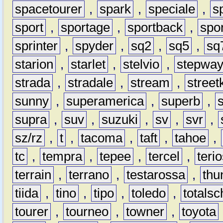
spacetourer
,
spark
,
speciale
,
s
sport
,
sportage
,
sportback
,
spo
sprinter
,
spyder
,
sq2
,
sq5
,
sq
starion
,
starlet
,
stelvio
,
stepwa
strada
,
stradale
,
stream
,
street
sunny
,
superamerica
,
superb
,
supra
,
suv
,
suzuki
,
sv
,
svr
,
sz/rz
,
t
,
tacoma
,
taft
,
tahoe
,
tc
,
tempra
,
tepee
,
tercel
,
teri
terrain
,
terrano
,
testarossa
,
thu
tiida
,
tino
,
tipo
,
toledo
,
totals
tourer
,
tourneo
,
towner
,
toyota