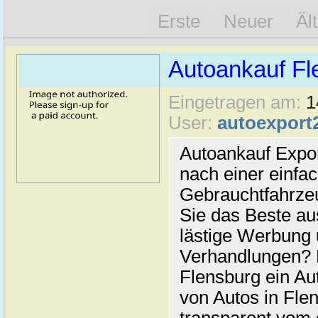
Erste
Neuer
Äl
Autoankauf Fl
Eingetragen am:
1
User:
autoexport
Autoankauf Expo
nach einer einfac
Gebrauchtfahrze
Sie das Beste au
lästige Werbung
Verhandlungen? 
Flensburg ein Au
von Autos in Flen