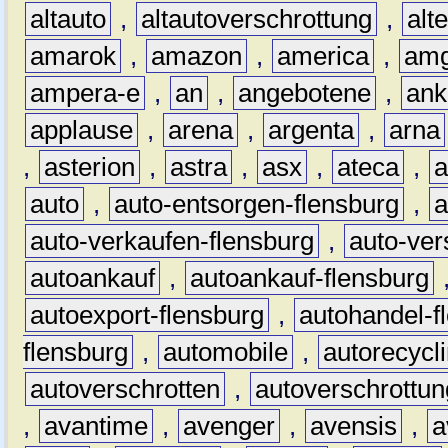
altauto
,
altautoverschrottung
,
alt
amarok
,
amazon
,
america
,
am
ampera-e
,
an
,
angebotene
,
ank
applause
,
arena
,
argenta
,
arna
,
asterion
,
astra
,
asx
,
ateca
,
a
auto
,
auto-entsorgen-flensburg
,
a
auto-verkaufen-flensburg
,
auto-ver
autoankauf
,
autoankauf-flensburg
autoexport-flensburg
,
autohandel-f
flensburg
,
automobile
,
autorecycl
autoverschrotten
,
autoverschrottun
,
avantime
,
avenger
,
avensis
,
a