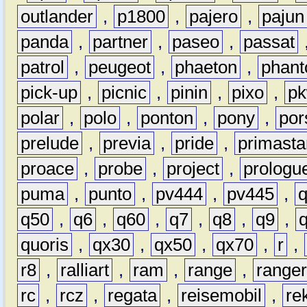
outlander
,
p1800
,
pajero
,
pajun
panda
,
partner
,
paseo
,
passat
patrol
,
peugeot
,
phaeton
,
phan
pick-up
,
picnic
,
pinin
,
pixo
,
p
polar
,
polo
,
ponton
,
pony
,
por
prelude
,
previa
,
pride
,
primasta
proace
,
probe
,
project
,
prologu
puma
,
punto
,
pv444
,
pv445
,
q50
,
q6
,
q60
,
q7
,
q8
,
q9
,
quoris
,
qx30
,
qx50
,
qx70
,
r
,
r8
,
ralliart
,
ram
,
range
,
range
rc
,
rcz
,
regata
,
reisemobil
,
re