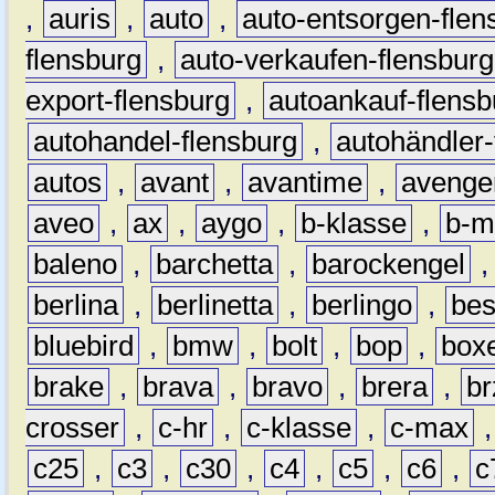
,
auris
,
auto
,
auto-entsorgen-flen
flensburg
,
auto-verkaufen-flensburg
export-flensburg
,
autoankauf-flensb
autohandel-flensburg
,
autohändler-
autos
,
avant
,
avantime
,
avenge
aveo
,
ax
,
aygo
,
b-klasse
,
b-m
baleno
,
barchetta
,
barockengel
berlina
,
berlinetta
,
berlingo
,
bes
bluebird
,
bmw
,
bolt
,
bop
,
box
brake
,
brava
,
bravo
,
brera
,
br
crosser
,
c-hr
,
c-klasse
,
c-max
c25
,
c3
,
c30
,
c4
,
c5
,
c6
,
c