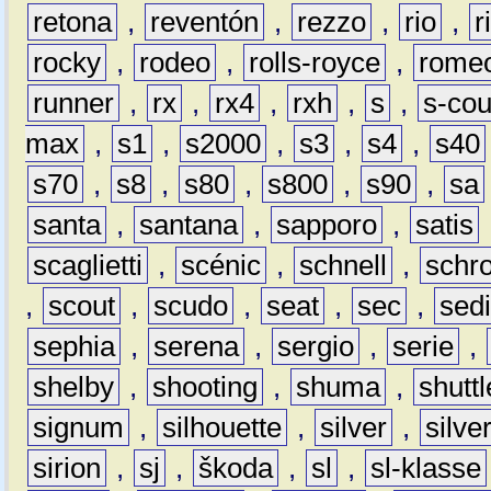
retona
,
reventón
,
rezzo
,
rio
,
r
rocky
,
rodeo
,
rolls-royce
,
rome
runner
,
rx
,
rx4
,
rxh
,
s
,
s-co
max
,
s1
,
s2000
,
s3
,
s4
,
s40
s70
,
s8
,
s80
,
s800
,
s90
,
sa
santa
,
santana
,
sapporo
,
satis
scaglietti
,
scénic
,
schnell
,
schro
,
scout
,
scudo
,
seat
,
sec
,
sedi
sephia
,
serena
,
sergio
,
serie
,
shelby
,
shooting
,
shuma
,
shuttl
signum
,
silhouette
,
silver
,
silve
sirion
,
sj
,
škoda
,
sl
,
sl-klasse