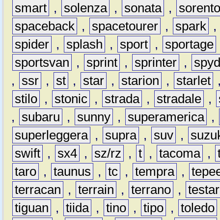
smart
,
solenza
,
sonata
,
sorent
spaceback
,
spacetourer
,
spark
spider
,
splash
,
sport
,
sportage
sportsvan
,
sprint
,
sprinter
,
spyd
,
ssr
,
st
,
star
,
starion
,
starlet
stilo
,
stonic
,
strada
,
stradale
,
,
subaru
,
sunny
,
superamerica
,
superleggera
,
supra
,
suv
,
suzu
swift
,
sx4
,
sz/rz
,
t
,
tacoma
,
taro
,
taunus
,
tc
,
tempra
,
tepe
terracan
,
terrain
,
terrano
,
testa
tiguan
,
tiida
,
tino
,
tipo
,
toledo