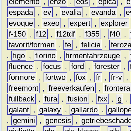
elemento
,
enzo
,
eos
,
epica
,
e
espada
,
ev
,
evalia
,
evanda
,
e
evoque
,
exeo
,
expert
,
explorer
f-150
,
f12
,
f12tdf
,
f355
,
f40
,
favorit/forman
,
fe
,
felicia
,
feroz
,
figo
,
fiorino
,
firmenfahrzeuge
,
fluence
,
focus
,
ford
,
forester
,
formore
,
fortwo
,
fox
,
fr
,
fr-v
,
freemont
,
freeverkaufen
,
frontera
fullback
,
fura
,
fusion
,
fxx
,
g
,
galant
,
galaxy
,
gallardo
,
gallop
,
gemini
,
genesis
,
getriebeschad