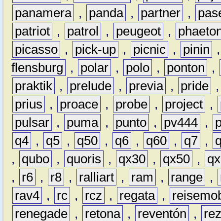
panamera
,
panda
,
partner
,
pas
patriot
,
patrol
,
peugeot
,
phaeto
picasso
,
pick-up
,
picnic
,
pinin
flensburg
,
polar
,
polo
,
ponton
,
praktik
,
prelude
,
previa
,
pride
prius
,
proace
,
probe
,
project
,
pulsar
,
puma
,
punto
,
pv444
,
q4
,
q5
,
q50
,
q6
,
q60
,
q7
,
,
qubo
,
quoris
,
qx30
,
qx50
,
qx
,
r6
,
r8
,
ralliart
,
ram
,
range
,
rav4
,
rc
,
rcz
,
regata
,
reisemob
renegade
,
retona
,
reventón
,
re