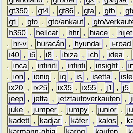
gt350
,
gt4
,
gt86
,
gta
,
gtb
,
gt
gti
,
gto
,
gto/ankauf
,
gto/verkauf
h350
,
hellcat
,
hhr
,
hiace
,
hijet
,
hr-v
,
huracán
,
hyundai
,
i-road
i40
,
i5
,
i8
,
ibiza
,
ich
,
idea
,
,
inca
,
infiniti
,
infinti
,
insight
,
i
,
ion
,
ioniq
,
iq
,
is
,
isetta
,
isl
ix20
,
ix25
,
ix35
,
ix55
,
j1
,
j5
jeep
,
jetta
,
jetztautoverkaufen
,
juke
,
jumper
,
jumpy
,
junior
,
j
kadett
,
kadjar
,
käfer
,
kalos
,
k
karmann-ghia
,
karoq
,
kaufen
,
k