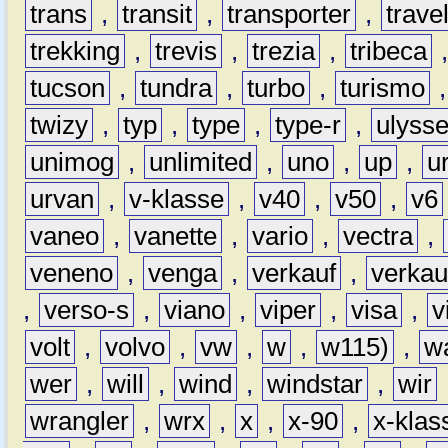
trans
,
transit
,
transporter
,
travel
trekking
,
trevis
,
trezia
,
tribeca
tucson
,
tundra
,
turbo
,
turismo
twizy
,
typ
,
type
,
type-r
,
ulyss
unimog
,
unlimited
,
uno
,
up
,
u
urvan
,
v-klasse
,
v40
,
v50
,
v6
vaneo
,
vanette
,
vario
,
vectra
,
veneno
,
venga
,
verkauf
,
verkau
,
verso-s
,
viano
,
viper
,
visa
,
v
volt
,
volvo
,
vw
,
w
,
w115)
,
w
wer
,
will
,
wind
,
windstar
,
wir
wrangler
,
wrx
,
x
,
x-90
,
x-klas