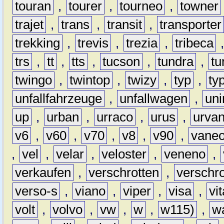
touran
,
tourer
,
tourneo
,
towner
trajet
,
trans
,
transit
,
transporter
trekking
,
trevis
,
trezia
,
tribeca
trs
,
tt
,
tts
,
tucson
,
tundra
,
tu
twingo
,
twintop
,
twizy
,
typ
,
ty
unfallfahrzeuge
,
unfallwagen
,
un
up
,
urban
,
urraco
,
urus
,
urva
v6
,
v60
,
v70
,
v8
,
v90
,
vane
,
vel
,
velar
,
veloster
,
veneno
,
verkaufen
,
verschrotten
,
verschro
verso-s
,
viano
,
viper
,
visa
,
vi
volt
,
volvo
,
vw
,
w
,
w115)
,
w