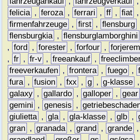
fahrzeugankauf
,
fahrzeugverkauf
felicia
,
feroza
,
ferrari
,
ff
,
fiat
firmenfahrzeuge
,
first
,
flensburg
flensburgkia
,
flensburglamborghini
,
ford
,
forester
,
forfour
,
forjere
,
fr
,
fr-v
,
freeankauf
,
freeclimbe
freeverkaufen
,
frontera
,
fuego
,
fura
,
fusion
,
fxx
,
g
,
g-klasse
galaxy
,
gallardo
,
galloper
,
gear
gemini
,
genesis
,
getriebeschade
giulietta
,
gla
,
gla-klasse
,
glb
,
gran
,
granada
,
grand
,
grande
grandland
,
großer
,
gs
,
gs/gsa