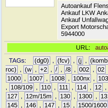
Autoankauf Flen
Ankauf LKW Ank
Ankauf Unfallwa
Export Motorsch
5944000
URL:
auto
TAGs:
(dg0)
,
(fcv)
,
(j
,
(komb
roc)
,
(w
,
+2
,
/
,
/8
,
002
,
02
1000
,
1007
,
1008
,
100nx
,
10
,
108/109
,
110
,
111
,
114
,
12
127
,
12m/15m
,
130
,
1300
,
13
145
,
146
,
147
,
15
,
1500/1600