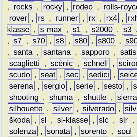
,
rocks
,
rocky
,
rodeo
,
rolls-royc
rover
,
rs
,
runner
,
rx
,
rx4
,
rx
klasse
,
s-max
,
s1
,
s2000
,
s3
,
s7
,
s70
,
s8
,
s80
,
s800
,
s9
,
santa
,
santana
,
sapporo
,
satis
scaglietti
,
scénic
,
schnell
,
sciro
scudo
,
seat
,
sec
,
sedici
,
seic
serena
,
sergio
,
serie
,
sesto
,
shooting
,
shuma
,
shuttle
,
sierr
silhouette
,
silver
,
silverado
,
silv
škoda
,
sl
,
sl-klasse
,
slc
,
slr
,
solenza
,
sonata
,
sorento
,
soul