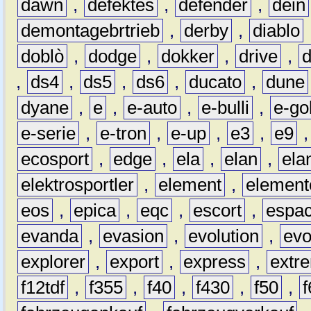
dawn
,
defektes
,
defender
,
dein
demontagebrtrieb
,
derby
,
diablo
doblò
,
dodge
,
dokker
,
drive
,
,
ds4
,
ds5
,
ds6
,
ducato
,
dune
dyane
,
e
,
e-auto
,
e-bulli
,
e-gol
e-serie
,
e-tron
,
e-up
,
e3
,
e9
ecosport
,
edge
,
ela
,
elan
,
ela
elektrosportler
,
element
,
element
eos
,
epica
,
eqc
,
escort
,
espa
evanda
,
evasion
,
evolution
,
ev
explorer
,
export
,
express
,
extr
f12tdf
,
f355
,
f40
,
f430
,
f50
,
f