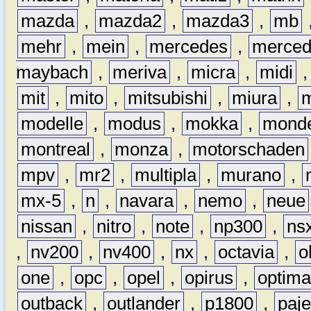
mazda
,
mazda2
,
mazda3
,
mb
mehr
,
mein
,
mercedes
,
merce
maybach
,
meriva
,
micra
,
midi
mit
,
mito
,
mitsubishi
,
miura
,
modelle
,
modus
,
mokka
,
mond
montreal
,
monza
,
motorschaden
mpv
,
mr2
,
multipla
,
murano
,
mx-5
,
n
,
navara
,
nemo
,
neue
nissan
,
nitro
,
note
,
np300
,
ns
,
nv200
,
nv400
,
nx
,
octavia
,
o
one
,
opc
,
opel
,
opirus
,
optim
outback
,
outlander
,
p1800
,
paje