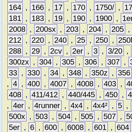
164
,
166
,
17
,
170
,
1750/
,
1
181
,
183
,
19
,
190
,
1900
,
1e
2008
,
200sx
,
203
,
204
,
205
212
,
220
,
240
,
25
,
250
,
250
288
,
29
,
2cv
,
2er
,
3
,
3/20
,
300zx
,
304
,
305
,
306
,
307
,
33
,
330
,
34
,
348
,
350z
,
356
,
4
,
400
,
4007
,
4008
,
403
,
4
408
,
411/412
,
440/445
,
450
,
,
4er
,
4runner
,
4x4
,
4x4²
,
5
,
500x
,
503
,
504
,
505
,
507
,
5
5er
,
6
,
600
,
6008
,
601
,
604