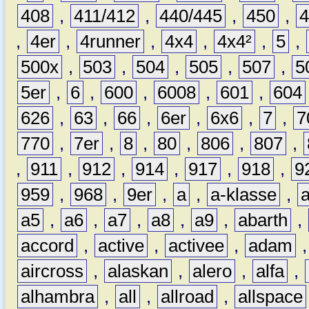
408
,
411/412
,
440/445
,
450
,
,
4er
,
4runner
,
4x4
,
4x4²
,
5
,
500x
,
503
,
504
,
505
,
507
,
5
5er
,
6
,
600
,
6008
,
601
,
604
626
,
63
,
66
,
6er
,
6x6
,
7
,
7
770
,
7er
,
8
,
80
,
806
,
807
,
,
911
,
912
,
914
,
917
,
918
,
9
959
,
968
,
9er
,
a
,
a-klasse
,
a5
,
a6
,
a7
,
a8
,
a9
,
abarth
,
accord
,
active
,
activee
,
adam
aircross
,
alaskan
,
alero
,
alfa
,
alhambra
,
all
,
allroad
,
allspace