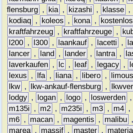
flensburg
,
kia
,
kizashi
,
klasse
,
kodiaq
,
koleos
,
kona
,
kostenlos
kraftfahrzeug
,
kraftfahrzeuge
,
kub
l200
,
l300
,
laankauf
,
lacetti
,
l
lancer
,
land
,
lander
,
lantra
,
la
laverkaufen
,
lc
,
leaf
,
legacy
,
lexus
,
lfa
,
liana
,
libero
,
limous
lkw
,
lkw-ankauf-flensburg
,
lkwver
lodgy
,
logan
,
logo
,
loswerden
m135i
,
m2
,
m235i
,
m3
,
m4
,
m6
,
macan
,
magentis
,
malibu
marea
,
massif
,
master
,
materi