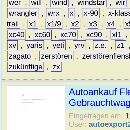
wer
,
will
,
wind
,
windstar
,
wir
wrangler
,
wrx
,
x
,
x-90
,
x-klas
trail
,
x1
,
x1/9
,
x2
,
x3
,
x4
,
x
xc40
,
xc60
,
xc70
,
xc90
,
xl1
,
xv
,
yaris
,
yeti
,
yrv
,
z.e.
,
z1
zagato
,
zerstören
,
zerstörenflen
zukünftige
,
zx
Autoankauf Fl
Gebrauchtwage
Eingetragen am:
1
User:
autoexport