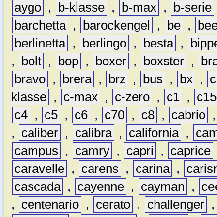
aygo
,
b-klasse
,
b-max
,
b-serie
barchetta
,
barockengel
,
be
,
be
berlinetta
,
berlingo
,
besta
,
bipp
,
bolt
,
bop
,
boxer
,
boxster
,
br
bravo
,
brera
,
brz
,
bus
,
bx
,
c
klasse
,
c-max
,
c-zero
,
c1
,
c15
c4
,
c5
,
c6
,
c70
,
c8
,
cabrio
,
caliber
,
calibra
,
california
,
cam
campus
,
camry
,
capri
,
caprice
caravelle
,
carens
,
carina
,
cari
cascada
,
cayenne
,
cayman
,
ce
,
centenario
,
cerato
,
challenger