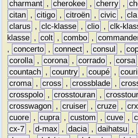
charmant
,
cherokee
,
cherry
,
ch
citan
,
citigo
,
citroën
,
civic
,
cla
clarus
,
clc-klasse
,
clio
,
clk-kla
klasse
,
colt
,
combo
,
commande
,
concerto
,
connect
,
consul
,
co
corolla
,
corona
,
corrado
,
corsa
countach
,
country
,
coupé
,
couri
croma
,
cross
,
crossblade
,
cros
crosspolo
,
crosstouran
,
crosstou
crosswagon
,
cruiser
,
cruze
,
cr
cuore
,
cupra
,
custom
,
cuve
,
cx-7
,
d-max
,
dacia
,
daihatsu
,