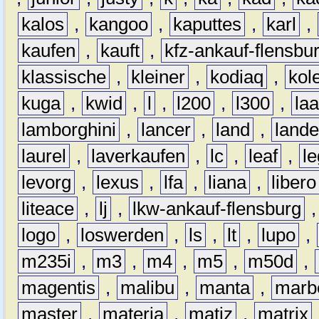
kalos
,
kangoo
,
kaputtes
,
karl
,
kaufen
,
kauft
,
kfz-ankauf-flensbu
klassische
,
kleiner
,
kodiaq
,
kol
kuga
,
kwid
,
l
,
l200
,
l300
,
la
lamborghini
,
lancer
,
land
,
lande
laurel
,
laverkaufen
,
lc
,
leaf
,
l
levorg
,
lexus
,
lfa
,
liana
,
libero
liteace
,
lj
,
lkw-ankauf-flensburg
logo
,
loswerden
,
ls
,
lt
,
lupo
,
m235i
,
m3
,
m4
,
m5
,
m50d
,
magentis
,
malibu
,
manta
,
marb
master
,
materia
,
matiz
,
matrix