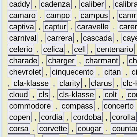
caddy
,
cadenza
,
caliber
,
calibr
camaro
,
campo
,
campus
,
camr
captiva
,
captur
,
caravelle
,
care
carnival
,
carrera
,
cascada
,
cay
celerio
,
celica
,
cell
,
centenario
charade
,
charger
,
charmant
,
ch
chevrolet
,
cinquecento
,
citan
,
c
,
cla-klasse
,
clarity
,
clarus
,
clc-
cloud
,
cls
,
cls-klasse
,
colt
,
c
commodore
,
compass
,
concerto
copen
,
cordia
,
cordoba
,
corolla
corsa
,
corvette
,
cougar
,
counta