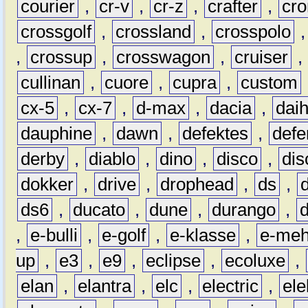
courier
,
cr-v
,
cr-z
,
crafter
,
cr
crossgolf
,
crossland
,
crosspolo
,
crossup
,
crosswagon
,
cruiser
,
cullinan
,
cuore
,
cupra
,
custom
cx-5
,
cx-7
,
d-max
,
dacia
,
dai
dauphine
,
dawn
,
defektes
,
defe
derby
,
diablo
,
dino
,
disco
,
dis
dokker
,
drive
,
drophead
,
ds
,
ds6
,
ducato
,
dune
,
durango
,
,
e-bulli
,
e-golf
,
e-klasse
,
e-meh
up
,
e3
,
e9
,
eclipse
,
ecoluxe
,
elan
,
elantra
,
elc
,
electric
,
ele