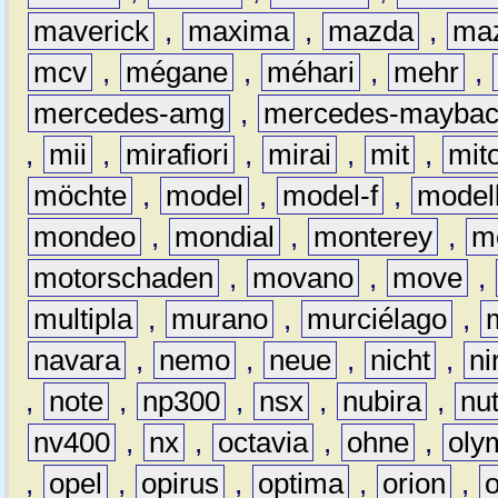
maverick
,
maxima
,
mazda
,
ma
mcv
,
mégane
,
méhari
,
mehr
,
mercedes-amg
,
mercedes-mayba
,
mii
,
mirafiori
,
mirai
,
mit
,
mit
möchte
,
model
,
model-f
,
model
mondeo
,
mondial
,
monterey
,
m
motorschaden
,
movano
,
move
,
multipla
,
murano
,
murciélago
,
navara
,
nemo
,
neue
,
nicht
,
ni
,
note
,
np300
,
nsx
,
nubira
,
nu
nv400
,
nx
,
octavia
,
ohne
,
oly
,
opel
,
opirus
,
optima
,
orion
,