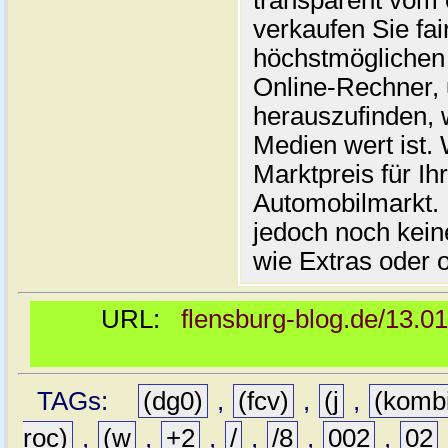
transparent vom 
verkaufen Sie fai
höchstmöglichen 
Online-Rechner,
herauszufinden, w
Medien wert ist. 
Marktpreis für I
Automobilmarkt. 
jedoch noch kein
wie Extras oder 
URL:
flensburg-blog.de/13.0
TAGs:
(dg0)
,
(fcv)
,
(j
,
(komb
roc)
,
(w
,
+2
,
/
,
/8
,
002
,
02