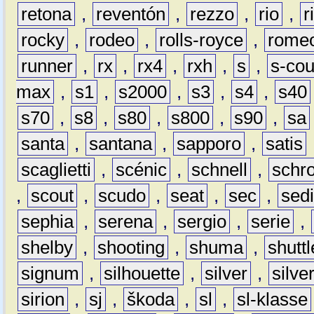
retona
,
reventón
,
rezzo
,
rio
,
r
rocky
,
rodeo
,
rolls-royce
,
rome
runner
,
rx
,
rx4
,
rxh
,
s
,
s-co
max
,
s1
,
s2000
,
s3
,
s4
,
s40
s70
,
s8
,
s80
,
s800
,
s90
,
sa
santa
,
santana
,
sapporo
,
satis
scaglietti
,
scénic
,
schnell
,
schro
,
scout
,
scudo
,
seat
,
sec
,
sedi
sephia
,
serena
,
sergio
,
serie
,
shelby
,
shooting
,
shuma
,
shuttl
signum
,
silhouette
,
silver
,
silve
sirion
,
sj
,
škoda
,
sl
,
sl-klasse