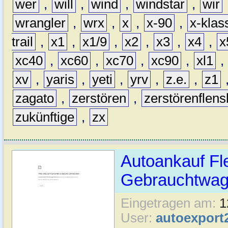
wer
,
will
,
wind
,
windstar
,
wir
wrangler
,
wrx
,
x
,
x-90
,
x-klas
trail
,
x1
,
x1/9
,
x2
,
x3
,
x4
,
x
xc40
,
xc60
,
xc70
,
xc90
,
xl1
,
xv
,
yaris
,
yeti
,
yrv
,
z.e.
,
z1
zagato
,
zerstören
,
zerstörenflen
zukünftige
,
zx
Autoankauf Fl
Gebrauchtwage
Eingetragen am:
1
User:
autoexport