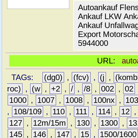
Autoankauf Flen
Ankauf LKW Ank
Ankauf Unfallwa
Export Motorsch
5944000
URL:
auto
TAGs:
(dg0)
,
(fcv)
,
(j
,
(komb
roc)
,
(w
,
+2
,
/
,
/8
,
002
,
02
1000
,
1007
,
1008
,
100nx
,
10
,
108/109
,
110
,
111
,
114
,
12
127
,
12m/15m
,
130
,
1300
,
13
145
,
146
,
147
,
15
,
1500/1600