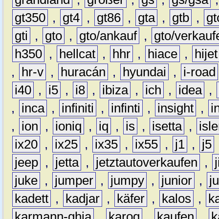
gt350
,
gt4
,
gt86
,
gta
,
gtb
,
gt
gti
,
gto
,
gto/ankauf
,
gto/verkauf
h350
,
hellcat
,
hhr
,
hiace
,
hijet
,
hr-v
,
huracán
,
hyundai
,
i-road
i40
,
i5
,
i8
,
ibiza
,
ich
,
idea
,
,
inca
,
infiniti
,
infinti
,
insight
,
i
,
ion
,
ioniq
,
iq
,
is
,
isetta
,
isl
ix20
,
ix25
,
ix35
,
ix55
,
j1
,
j5
jeep
,
jetta
,
jetztautoverkaufen
,
juke
,
jumper
,
jumpy
,
junior
,
j
kadett
,
kadjar
,
käfer
,
kalos
,
k
karmann-ghia
,
karoq
,
kaufen
,
k