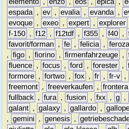
elemento
,
enzo
,
eos
,
epica
,
e
espada
,
ev
,
evalia
,
evanda
,
e
evoque
,
exeo
,
expert
,
explorer
f-150
,
f12
,
f12tdf
,
f355
,
f40
,
favorit/forman
,
fe
,
felicia
,
feroz
,
figo
,
fiorino
,
firmenfahrzeuge
,
fluence
,
focus
,
ford
,
forester
,
formore
,
fortwo
,
fox
,
fr
,
fr-v
,
freemont
,
freeverkaufen
,
frontera
fullback
,
fura
,
fusion
,
fxx
,
g
,
galant
,
galaxy
,
gallardo
,
gallop
,
gemini
,
genesis
,
getriebeschad