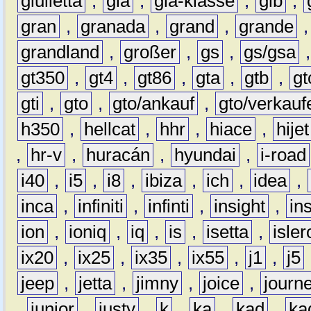
giulietta
,
gla
,
gla-klasse
,
glb
,
gran
,
granada
,
grand
,
grande
grandland
,
großer
,
gs
,
gs/gsa
gt350
,
gt4
,
gt86
,
gta
,
gtb
,
gt
gti
,
gto
,
gto/ankauf
,
gto/verkauf
h350
,
hellcat
,
hhr
,
hiace
,
hijet
,
hr-v
,
huracán
,
hyundai
,
i-road
i40
,
i5
,
i8
,
ibiza
,
ich
,
idea
,
inca
,
infiniti
,
infinti
,
insight
,
in
ion
,
ioniq
,
iq
,
is
,
isetta
,
isler
ix20
,
ix25
,
ix35
,
ix55
,
j1
,
j5
jeep
,
jetta
,
jimny
,
joice
,
journ
,
junior
,
justy
,
k
,
ka
,
kad
,
ka