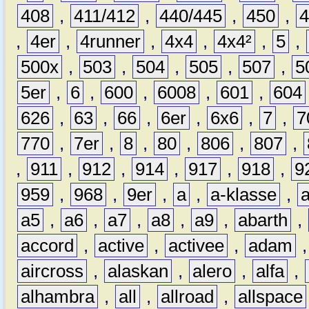
408
,
411/412
,
440/445
,
450
,
,
4er
,
4runner
,
4x4
,
4x4²
,
5
,
500x
,
503
,
504
,
505
,
507
,
5
5er
,
6
,
600
,
6008
,
601
,
604
626
,
63
,
66
,
6er
,
6x6
,
7
,
7
770
,
7er
,
8
,
80
,
806
,
807
,
,
911
,
912
,
914
,
917
,
918
,
9
959
,
968
,
9er
,
a
,
a-klasse
,
a5
,
a6
,
a7
,
a8
,
a9
,
abarth
,
accord
,
active
,
activee
,
adam
aircross
,
alaskan
,
alero
,
alfa
,
alhambra
,
all
,
allroad
,
allspace