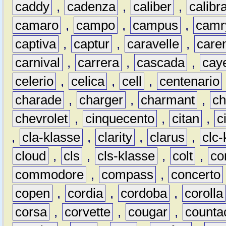
caddy
,
cadenza
,
caliber
,
calibr
camaro
,
campo
,
campus
,
camr
captiva
,
captur
,
caravelle
,
care
carnival
,
carrera
,
cascada
,
cay
celerio
,
celica
,
cell
,
centenario
charade
,
charger
,
charmant
,
ch
chevrolet
,
cinquecento
,
citan
,
c
,
cla-klasse
,
clarity
,
clarus
,
clc-
cloud
,
cls
,
cls-klasse
,
colt
,
c
commodore
,
compass
,
concerto
copen
,
cordia
,
cordoba
,
corolla
corsa
,
corvette
,
cougar
,
counta