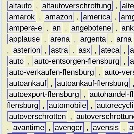
altauto
,
altautoverschrottung
,
alt
amarok
,
amazon
,
america
,
am
ampera-e
,
an
,
angebotene
,
ank
applause
,
arena
,
argenta
,
arna
,
asterion
,
astra
,
asx
,
ateca
,
a
auto
,
auto-entsorgen-flensburg
,
a
auto-verkaufen-flensburg
,
auto-ver
autoankauf
,
autoankauf-flensburg
autoexport-flensburg
,
autohandel-f
flensburg
,
automobile
,
autorecycl
autoverschrotten
,
autoverschrottun
,
avantime
,
avenger
,
avensis
,
a