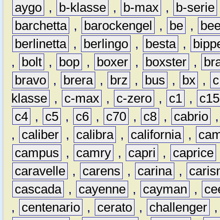
aygo
,
b-klasse
,
b-max
,
b-serie
barchetta
,
barockengel
,
be
,
be
berlinetta
,
berlingo
,
besta
,
bipp
,
bolt
,
bop
,
boxer
,
boxster
,
br
bravo
,
brera
,
brz
,
bus
,
bx
,
c
klasse
,
c-max
,
c-zero
,
c1
,
c15
c4
,
c5
,
c6
,
c70
,
c8
,
cabrio
,
caliber
,
calibra
,
california
,
cam
campus
,
camry
,
capri
,
caprice
caravelle
,
carens
,
carina
,
cari
cascada
,
cayenne
,
cayman
,
ce
,
centenario
,
cerato
,
challenger