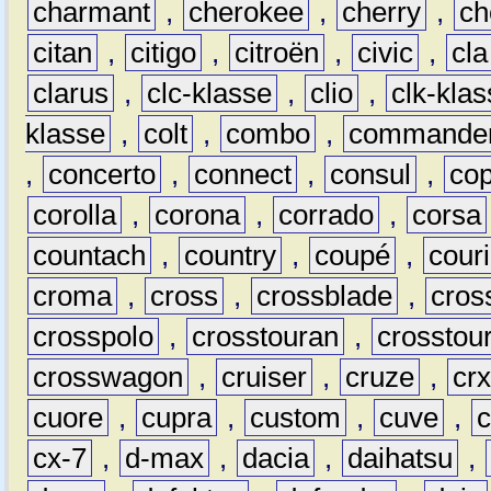
charmant
,
cherokee
,
cherry
,
ch
citan
,
citigo
,
citroën
,
civic
,
cla
clarus
,
clc-klasse
,
clio
,
clk-kla
klasse
,
colt
,
combo
,
commande
,
concerto
,
connect
,
consul
,
co
corolla
,
corona
,
corrado
,
corsa
countach
,
country
,
coupé
,
couri
croma
,
cross
,
crossblade
,
cros
crosspolo
,
crosstouran
,
crosstou
crosswagon
,
cruiser
,
cruze
,
cr
cuore
,
cupra
,
custom
,
cuve
,
cx-7
,
d-max
,
dacia
,
daihatsu
,