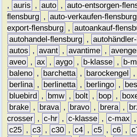
,
auris
,
auto
,
auto-entsorgen-flen
flensburg
,
auto-verkaufen-flensburg
export-flensburg
,
autoankauf-flensb
autohandel-flensburg
,
autohändler-
autos
,
avant
,
avantime
,
avenge
aveo
,
ax
,
aygo
,
b-klasse
,
b-m
baleno
,
barchetta
,
barockengel
berlina
,
berlinetta
,
berlingo
,
bes
bluebird
,
bmw
,
bolt
,
bop
,
box
brake
,
brava
,
bravo
,
brera
,
br
crosser
,
c-hr
,
c-klasse
,
c-max
c25
,
c3
,
c30
,
c4
,
c5
,
c6
,
c