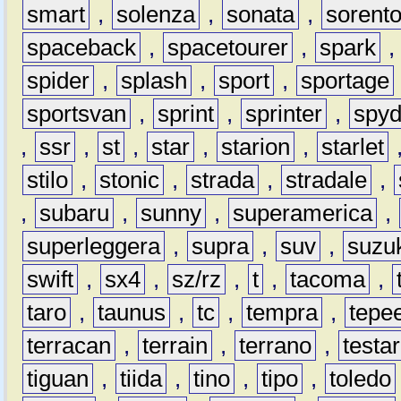
smart
,
solenza
,
sonata
,
sorent
spaceback
,
spacetourer
,
spark
spider
,
splash
,
sport
,
sportage
sportsvan
,
sprint
,
sprinter
,
spyd
,
ssr
,
st
,
star
,
starion
,
starlet
stilo
,
stonic
,
strada
,
stradale
,
,
subaru
,
sunny
,
superamerica
,
superleggera
,
supra
,
suv
,
suzu
swift
,
sx4
,
sz/rz
,
t
,
tacoma
,
taro
,
taunus
,
tc
,
tempra
,
tepe
terracan
,
terrain
,
terrano
,
testa
tiguan
,
tiida
,
tino
,
tipo
,
toledo