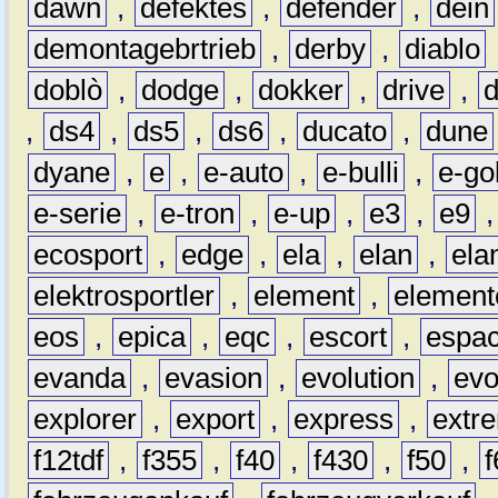
dawn
,
defektes
,
defender
,
dein
demontagebrtrieb
,
derby
,
diablo
doblò
,
dodge
,
dokker
,
drive
,
,
ds4
,
ds5
,
ds6
,
ducato
,
dune
dyane
,
e
,
e-auto
,
e-bulli
,
e-gol
e-serie
,
e-tron
,
e-up
,
e3
,
e9
ecosport
,
edge
,
ela
,
elan
,
ela
elektrosportler
,
element
,
element
eos
,
epica
,
eqc
,
escort
,
espa
evanda
,
evasion
,
evolution
,
ev
explorer
,
export
,
express
,
extr
f12tdf
,
f355
,
f40
,
f430
,
f50
,
f