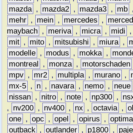
mazda
,
mazda2
,
mazda3
,
mb
mehr
,
mein
,
mercedes
,
merce
maybach
,
meriva
,
micra
,
midi
mit
,
mito
,
mitsubishi
,
miura
,
modelle
,
modus
,
mokka
,
mond
montreal
,
monza
,
motorschaden
mpv
,
mr2
,
multipla
,
murano
,
mx-5
,
n
,
navara
,
nemo
,
neue
nissan
,
nitro
,
note
,
np300
,
ns
,
nv200
,
nv400
,
nx
,
octavia
,
o
one
,
opc
,
opel
,
opirus
,
optim
outback
,
outlander
,
p1800
,
paje