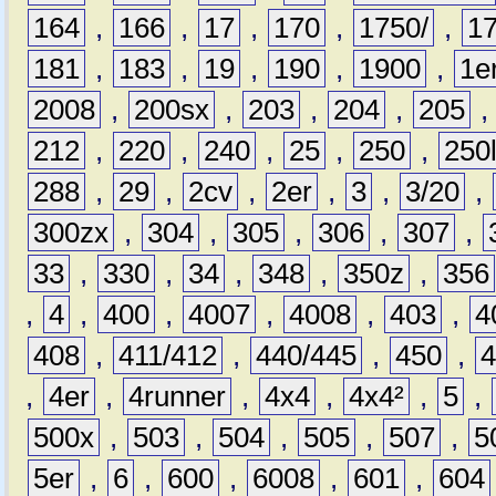
164
,
166
,
17
,
170
,
1750/
,
1
181
,
183
,
19
,
190
,
1900
,
1e
2008
,
200sx
,
203
,
204
,
205
212
,
220
,
240
,
25
,
250
,
250
288
,
29
,
2cv
,
2er
,
3
,
3/20
,
300zx
,
304
,
305
,
306
,
307
,
33
,
330
,
34
,
348
,
350z
,
356
,
4
,
400
,
4007
,
4008
,
403
,
4
408
,
411/412
,
440/445
,
450
,
,
4er
,
4runner
,
4x4
,
4x4²
,
5
,
500x
,
503
,
504
,
505
,
507
,
5
5er
,
6
,
600
,
6008
,
601
,
604