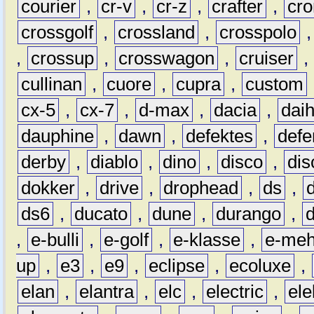
courier
,
cr-v
,
cr-z
,
crafter
,
cr
crossgolf
,
crossland
,
crosspolo
,
crossup
,
crosswagon
,
cruiser
,
cullinan
,
cuore
,
cupra
,
custom
cx-5
,
cx-7
,
d-max
,
dacia
,
dai
dauphine
,
dawn
,
defektes
,
defe
derby
,
diablo
,
dino
,
disco
,
dis
dokker
,
drive
,
drophead
,
ds
,
ds6
,
ducato
,
dune
,
durango
,
,
e-bulli
,
e-golf
,
e-klasse
,
e-meh
up
,
e3
,
e9
,
eclipse
,
ecoluxe
,
elan
,
elantra
,
elc
,
electric
,
ele