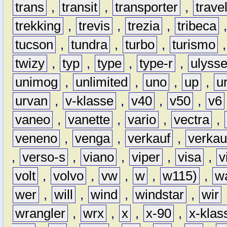
trans
,
transit
,
transporter
,
travel
trekking
,
trevis
,
trezia
,
tribeca
tucson
,
tundra
,
turbo
,
turismo
twizy
,
typ
,
type
,
type-r
,
ulyss
unimog
,
unlimited
,
uno
,
up
,
u
urvan
,
v-klasse
,
v40
,
v50
,
v6
vaneo
,
vanette
,
vario
,
vectra
,
veneno
,
venga
,
verkauf
,
verkau
,
verso-s
,
viano
,
viper
,
visa
,
v
volt
,
volvo
,
vw
,
w
,
w115)
,
w
wer
,
will
,
wind
,
windstar
,
wir
wrangler
,
wrx
,
x
,
x-90
,
x-klas