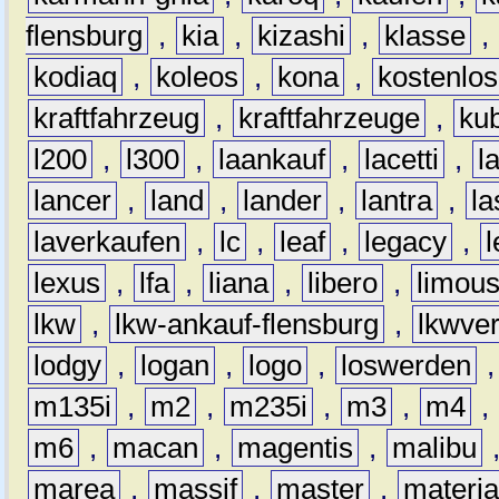
flensburg
,
kia
,
kizashi
,
klasse
,
kodiaq
,
koleos
,
kona
,
kostenlos
kraftfahrzeug
,
kraftfahrzeuge
,
kub
l200
,
l300
,
laankauf
,
lacetti
,
l
lancer
,
land
,
lander
,
lantra
,
la
laverkaufen
,
lc
,
leaf
,
legacy
,
lexus
,
lfa
,
liana
,
libero
,
limous
lkw
,
lkw-ankauf-flensburg
,
lkwver
lodgy
,
logan
,
logo
,
loswerden
m135i
,
m2
,
m235i
,
m3
,
m4
,
m6
,
macan
,
magentis
,
malibu
marea
,
massif
,
master
,
materi