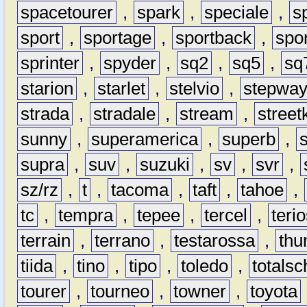
spacetourer
,
spark
,
speciale
,
s
sport
,
sportage
,
sportback
,
spo
sprinter
,
spyder
,
sq2
,
sq5
,
sq
starion
,
starlet
,
stelvio
,
stepwa
strada
,
stradale
,
stream
,
street
sunny
,
superamerica
,
superb
,
supra
,
suv
,
suzuki
,
sv
,
svr
,
sz/rz
,
t
,
tacoma
,
taft
,
tahoe
,
tc
,
tempra
,
tepee
,
tercel
,
teri
terrain
,
terrano
,
testarossa
,
thu
tiida
,
tino
,
tipo
,
toledo
,
totals
tourer
,
tourneo
,
towner
,
toyota