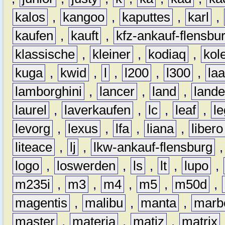
kalos
,
kangoo
,
kaputtes
,
karl
,
kaufen
,
kauft
,
kfz-ankauf-flensbu
klassische
,
kleiner
,
kodiaq
,
kol
kuga
,
kwid
,
l
,
l200
,
l300
,
la
lamborghini
,
lancer
,
land
,
lande
laurel
,
laverkaufen
,
lc
,
leaf
,
l
levorg
,
lexus
,
lfa
,
liana
,
libero
liteace
,
lj
,
lkw-ankauf-flensburg
logo
,
loswerden
,
ls
,
lt
,
lupo
,
m235i
,
m3
,
m4
,
m5
,
m50d
,
magentis
,
malibu
,
manta
,
marb
master
,
materia
,
matiz
,
matrix