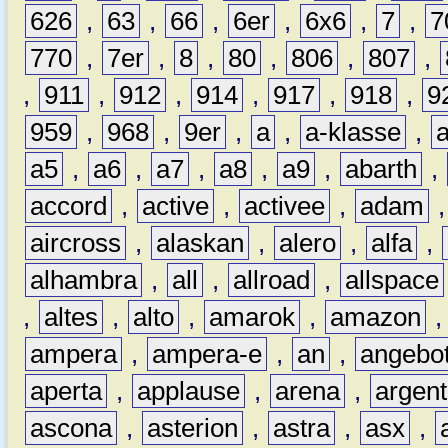
626
,
63
,
66
,
6er
,
6x6
,
7
,
7
770
,
7er
,
8
,
80
,
806
,
807
,
,
911
,
912
,
914
,
917
,
918
,
9
959
,
968
,
9er
,
a
,
a-klasse
,
a5
,
a6
,
a7
,
a8
,
a9
,
abarth
,
accord
,
active
,
activee
,
adam
aircross
,
alaskan
,
alero
,
alfa
,
alhambra
,
all
,
allroad
,
allspace
,
altes
,
alto
,
amarok
,
amazon
ampera
,
ampera-e
,
an
,
angebo
aperta
,
applause
,
arena
,
argen
ascona
,
asterion
,
astra
,
asx
,