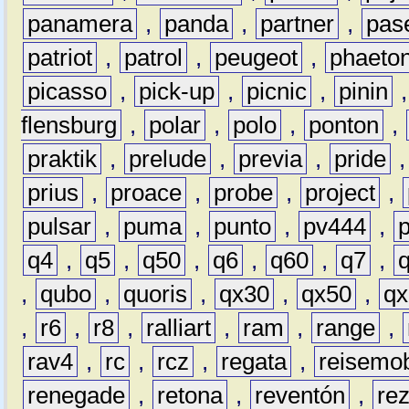
panamera
,
panda
,
partner
,
pas
patriot
,
patrol
,
peugeot
,
phaeto
picasso
,
pick-up
,
picnic
,
pinin
flensburg
,
polar
,
polo
,
ponton
,
praktik
,
prelude
,
previa
,
pride
prius
,
proace
,
probe
,
project
,
pulsar
,
puma
,
punto
,
pv444
,
q4
,
q5
,
q50
,
q6
,
q60
,
q7
,
,
qubo
,
quoris
,
qx30
,
qx50
,
qx
,
r6
,
r8
,
ralliart
,
ram
,
range
,
rav4
,
rc
,
rcz
,
regata
,
reisemob
renegade
,
retona
,
reventón
,
re