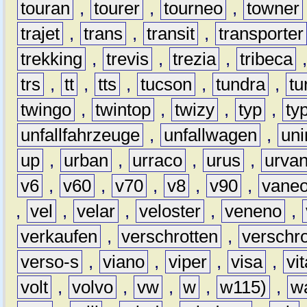
touran
,
tourer
,
tourneo
,
towner
trajet
,
trans
,
transit
,
transporter
trekking
,
trevis
,
trezia
,
tribeca
trs
,
tt
,
tts
,
tucson
,
tundra
,
tu
twingo
,
twintop
,
twizy
,
typ
,
ty
unfallfahrzeuge
,
unfallwagen
,
un
up
,
urban
,
urraco
,
urus
,
urva
v6
,
v60
,
v70
,
v8
,
v90
,
vane
,
vel
,
velar
,
veloster
,
veneno
,
verkaufen
,
verschrotten
,
verschro
verso-s
,
viano
,
viper
,
visa
,
vi
volt
,
volvo
,
vw
,
w
,
w115)
,
w