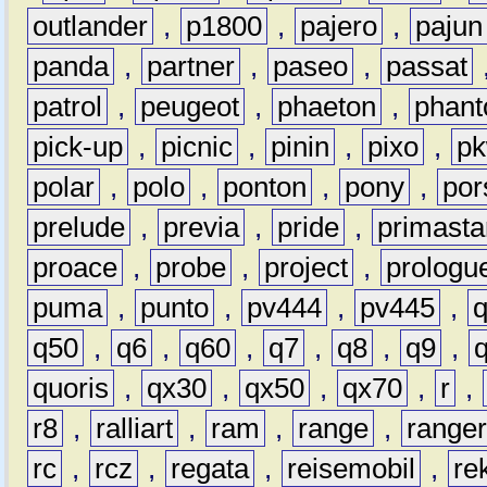
outlander
,
p1800
,
pajero
,
pajun
panda
,
partner
,
paseo
,
passat
patrol
,
peugeot
,
phaeton
,
phan
pick-up
,
picnic
,
pinin
,
pixo
,
p
polar
,
polo
,
ponton
,
pony
,
por
prelude
,
previa
,
pride
,
primasta
proace
,
probe
,
project
,
prologu
puma
,
punto
,
pv444
,
pv445
,
q50
,
q6
,
q60
,
q7
,
q8
,
q9
,
quoris
,
qx30
,
qx50
,
qx70
,
r
,
r8
,
ralliart
,
ram
,
range
,
range
rc
,
rcz
,
regata
,
reisemobil
,
re