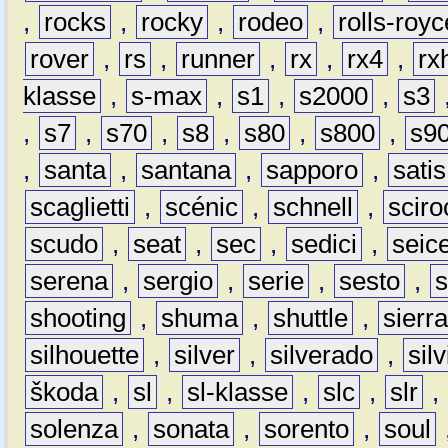
,
rocks
,
rocky
,
rodeo
,
rolls-royc
rover
,
rs
,
runner
,
rx
,
rx4
,
rx
klasse
,
s-max
,
s1
,
s2000
,
s3
,
s7
,
s70
,
s8
,
s80
,
s800
,
s9
,
santa
,
santana
,
sapporo
,
satis
scaglietti
,
scénic
,
schnell
,
sciro
scudo
,
seat
,
sec
,
sedici
,
seic
serena
,
sergio
,
serie
,
sesto
,
shooting
,
shuma
,
shuttle
,
sierr
silhouette
,
silver
,
silverado
,
silv
škoda
,
sl
,
sl-klasse
,
slc
,
slr
,
solenza
,
sonata
,
sorento
,
soul