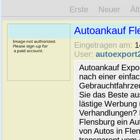
Erste
Neuer
Äl
Autoankauf Fl
Eingetragen am:
1
User:
autoexport
Autoankauf Expo
nach einer einfac
Gebrauchtfahrze
Sie das Beste au
lästige Werbung
Verhandlungen? 
Flensburg ein Au
von Autos in Flen