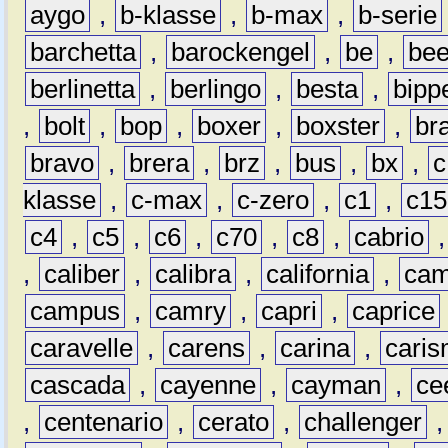
aygo
,
b-klasse
,
b-max
,
b-serie
barchetta
,
barockengel
,
be
,
be
berlinetta
,
berlingo
,
besta
,
bipp
,
bolt
,
bop
,
boxer
,
boxster
,
br
bravo
,
brera
,
brz
,
bus
,
bx
,
c
klasse
,
c-max
,
c-zero
,
c1
,
c15
c4
,
c5
,
c6
,
c70
,
c8
,
cabrio
,
caliber
,
calibra
,
california
,
cam
campus
,
camry
,
capri
,
caprice
caravelle
,
carens
,
carina
,
cari
cascada
,
cayenne
,
cayman
,
ce
,
centenario
,
cerato
,
challenger