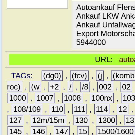
Autoankauf Flen
Ankauf LKW Ank
Ankauf Unfallwa
Export Motorsch
5944000
URL:
auto
TAGs:
(dg0)
,
(fcv)
,
(j
,
(komb
roc)
,
(w
,
+2
,
/
,
/8
,
002
,
02
1000
,
1007
,
1008
,
100nx
,
10
,
108/109
,
110
,
111
,
114
,
12
127
,
12m/15m
,
130
,
1300
,
13
145
,
146
,
147
,
15
,
1500/1600