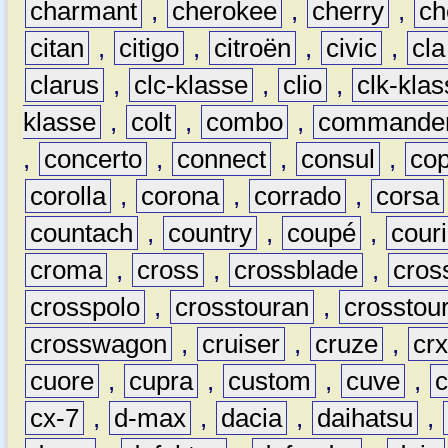
charmant
,
cherokee
,
cherry
,
ch
citan
,
citigo
,
citroën
,
civic
,
cla
clarus
,
clc-klasse
,
clio
,
clk-kla
klasse
,
colt
,
combo
,
commande
,
concerto
,
connect
,
consul
,
co
corolla
,
corona
,
corrado
,
corsa
countach
,
country
,
coupé
,
couri
croma
,
cross
,
crossblade
,
cros
crosspolo
,
crosstouran
,
crosstou
crosswagon
,
cruiser
,
cruze
,
cr
cuore
,
cupra
,
custom
,
cuve
,
cx-7
,
d-max
,
dacia
,
daihatsu
,