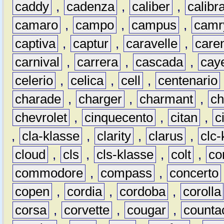
caddy
,
cadenza
,
caliber
,
calibr
camaro
,
campo
,
campus
,
camr
captiva
,
captur
,
caravelle
,
care
carnival
,
carrera
,
cascada
,
cay
celerio
,
celica
,
cell
,
centenario
charade
,
charger
,
charmant
,
ch
chevrolet
,
cinquecento
,
citan
,
c
,
cla-klasse
,
clarity
,
clarus
,
clc-
cloud
,
cls
,
cls-klasse
,
colt
,
c
commodore
,
compass
,
concerto
copen
,
cordia
,
cordoba
,
corolla
corsa
,
corvette
,
cougar
,
counta