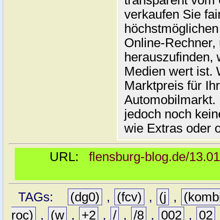
transparent vom 
verkaufen Sie fai
höchstmöglichen 
Online-Rechner,
herauszufinden, w
Medien wert ist. 
Marktpreis für I
Automobilmarkt. 
jedoch noch kein
wie Extras oder 
URL:
flensburg-blog.de/13.0
TAGs:
(dg0)
,
(fcv)
,
(j
,
(komb
roc)
,
(w
,
+2
,
/
,
/8
,
002
,
02