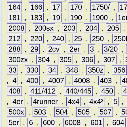
164
,
166
,
17
,
170
,
1750/
,
1
181
,
183
,
19
,
190
,
1900
,
1e
2008
,
200sx
,
203
,
204
,
205
212
,
220
,
240
,
25
,
250
,
250
288
,
29
,
2cv
,
2er
,
3
,
3/20
,
300zx
,
304
,
305
,
306
,
307
,
33
,
330
,
34
,
348
,
350z
,
356
,
4
,
400
,
4007
,
4008
,
403
,
4
408
,
411/412
,
440/445
,
450
,
,
4er
,
4runner
,
4x4
,
4x4²
,
5
,
500x
,
503
,
504
,
505
,
507
,
5
5er
,
6
,
600
,
6008
,
601
,
604