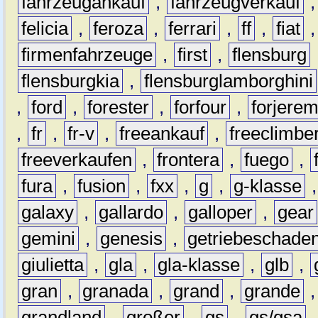
fahrzeugankauf
,
fahrzeugverkauf
felicia
,
feroza
,
ferrari
,
ff
,
fiat
firmenfahrzeuge
,
first
,
flensburg
flensburgkia
,
flensburglamborghini
,
ford
,
forester
,
forfour
,
forjere
,
fr
,
fr-v
,
freeankauf
,
freeclimbe
freeverkaufen
,
frontera
,
fuego
,
fura
,
fusion
,
fxx
,
g
,
g-klasse
galaxy
,
gallardo
,
galloper
,
gear
gemini
,
genesis
,
getriebeschade
giulietta
,
gla
,
gla-klasse
,
glb
,
gran
,
granada
,
grand
,
grande
grandland
,
großer
,
gs
,
gs/gsa