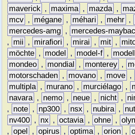
maverick
,
maxima
,
mazda
,
ma
mcv
,
mégane
,
méhari
,
mehr
,
mercedes-amg
,
mercedes-mayba
,
mii
,
mirafiori
,
mirai
,
mit
,
mit
möchte
,
model
,
model-f
,
model
mondeo
,
mondial
,
monterey
,
m
motorschaden
,
movano
,
move
,
multipla
,
murano
,
murciélago
,
navara
,
nemo
,
neue
,
nicht
,
ni
,
note
,
np300
,
nsx
,
nubira
,
nu
nv400
,
nx
,
octavia
,
ohne
,
oly
,
opel
,
opirus
,
optima
,
orion
,