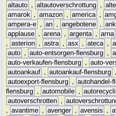
altauto
,
altautoverschrottung
,
alt
amarok
,
amazon
,
america
,
am
ampera-e
,
an
,
angebotene
,
ank
applause
,
arena
,
argenta
,
arna
,
asterion
,
astra
,
asx
,
ateca
,
a
auto
,
auto-entsorgen-flensburg
,
a
auto-verkaufen-flensburg
,
auto-ver
autoankauf
,
autoankauf-flensburg
autoexport-flensburg
,
autohandel-f
flensburg
,
automobile
,
autorecycl
autoverschrotten
,
autoverschrottun
,
avantime
,
avenger
,
avensis
,
a