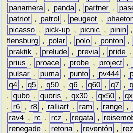
panamera
,
panda
,
partner
,
pas
patriot
,
patrol
,
peugeot
,
phaeto
picasso
,
pick-up
,
picnic
,
pinin
flensburg
,
polar
,
polo
,
ponton
,
praktik
,
prelude
,
previa
,
pride
prius
,
proace
,
probe
,
project
,
pulsar
,
puma
,
punto
,
pv444
,
q4
,
q5
,
q50
,
q6
,
q60
,
q7
,
,
qubo
,
quoris
,
qx30
,
qx50
,
qx
,
r6
,
r8
,
ralliart
,
ram
,
range
,
rav4
,
rc
,
rcz
,
regata
,
reisemob
renegade
,
retona
,
reventón
,
re