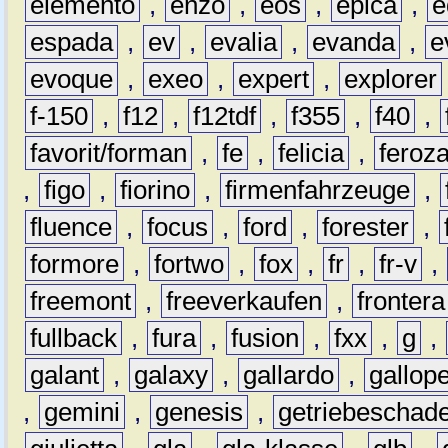
elemento
,
enzo
,
eos
,
epica
,
e
espada
,
ev
,
evalia
,
evanda
,
e
evoque
,
exeo
,
expert
,
explorer
f-150
,
f12
,
f12tdf
,
f355
,
f40
,
favorit/forman
,
fe
,
felicia
,
feroz
,
figo
,
fiorino
,
firmenfahrzeuge
,
fluence
,
focus
,
ford
,
forester
,
formore
,
fortwo
,
fox
,
fr
,
fr-v
,
freemont
,
freeverkaufen
,
frontera
fullback
,
fura
,
fusion
,
fxx
,
g
,
galant
,
galaxy
,
gallardo
,
gallop
,
gemini
,
genesis
,
getriebeschad