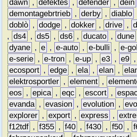
dawn
,
defektes
,
defender
,
dein
demontagebrtrieb
,
derby
,
diablo
doblò
,
dodge
,
dokker
,
drive
,
,
ds4
,
ds5
,
ds6
,
ducato
,
dune
dyane
,
e
,
e-auto
,
e-bulli
,
e-gol
e-serie
,
e-tron
,
e-up
,
e3
,
e9
ecosport
,
edge
,
ela
,
elan
,
ela
elektrosportler
,
element
,
element
eos
,
epica
,
eqc
,
escort
,
espa
evanda
,
evasion
,
evolution
,
ev
explorer
,
export
,
express
,
extr
f12tdf
,
f355
,
f40
,
f430
,
f50
,
f