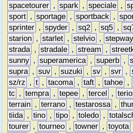
spacetourer
,
spark
,
speciale
,
s
sport
,
sportage
,
sportback
,
spo
sprinter
,
spyder
,
sq2
,
sq5
,
sq
starion
,
starlet
,
stelvio
,
stepwa
strada
,
stradale
,
stream
,
street
sunny
,
superamerica
,
superb
,
supra
,
suv
,
suzuki
,
sv
,
svr
,
sz/rz
,
t
,
tacoma
,
taft
,
tahoe
,
tc
,
tempra
,
tepee
,
tercel
,
teri
terrain
,
terrano
,
testarossa
,
thu
tiida
,
tino
,
tipo
,
toledo
,
totals
tourer
,
tourneo
,
towner
,
toyota