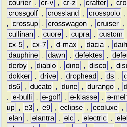
courier
,
cr-v
,
cr-z
,
crafter
,
cr
crossgolf
,
crossland
,
crosspolo
,
crossup
,
crosswagon
,
cruiser
,
cullinan
,
cuore
,
cupra
,
custom
cx-5
,
cx-7
,
d-max
,
dacia
,
dai
dauphine
,
dawn
,
defektes
,
defe
derby
,
diablo
,
dino
,
disco
,
dis
dokker
,
drive
,
drophead
,
ds
,
ds6
,
ducato
,
dune
,
durango
,
,
e-bulli
,
e-golf
,
e-klasse
,
e-meh
up
,
e3
,
e9
,
eclipse
,
ecoluxe
,
elan
,
elantra
,
elc
,
electric
,
ele