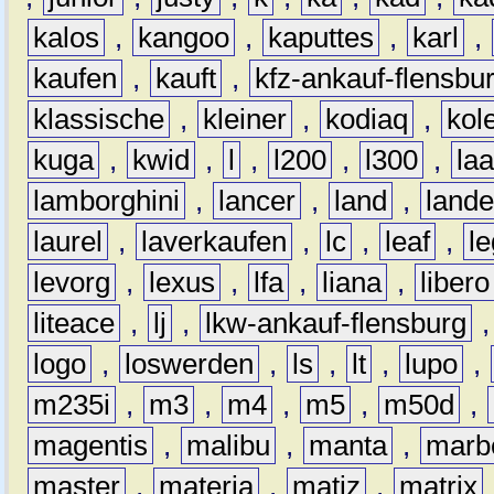
kalos
,
kangoo
,
kaputtes
,
karl
,
kaufen
,
kauft
,
kfz-ankauf-flensbu
klassische
,
kleiner
,
kodiaq
,
kol
kuga
,
kwid
,
l
,
l200
,
l300
,
la
lamborghini
,
lancer
,
land
,
lande
laurel
,
laverkaufen
,
lc
,
leaf
,
l
levorg
,
lexus
,
lfa
,
liana
,
libero
liteace
,
lj
,
lkw-ankauf-flensburg
logo
,
loswerden
,
ls
,
lt
,
lupo
,
m235i
,
m3
,
m4
,
m5
,
m50d
,
magentis
,
malibu
,
manta
,
marb
master
,
materia
,
matiz
,
matrix