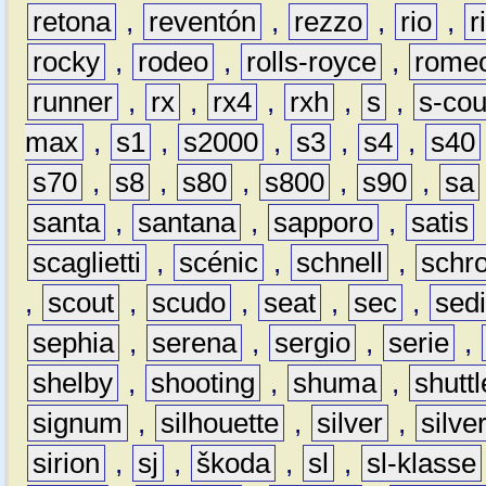
retona
,
reventón
,
rezzo
,
rio
,
r
rocky
,
rodeo
,
rolls-royce
,
rome
runner
,
rx
,
rx4
,
rxh
,
s
,
s-co
max
,
s1
,
s2000
,
s3
,
s4
,
s40
s70
,
s8
,
s80
,
s800
,
s90
,
sa
santa
,
santana
,
sapporo
,
satis
scaglietti
,
scénic
,
schnell
,
schro
,
scout
,
scudo
,
seat
,
sec
,
sedi
sephia
,
serena
,
sergio
,
serie
,
shelby
,
shooting
,
shuma
,
shuttl
signum
,
silhouette
,
silver
,
silve
sirion
,
sj
,
škoda
,
sl
,
sl-klasse