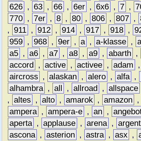
626
,
63
,
66
,
6er
,
6x6
,
7
,
7
770
,
7er
,
8
,
80
,
806
,
807
,
,
911
,
912
,
914
,
917
,
918
,
9
959
,
968
,
9er
,
a
,
a-klasse
,
a5
,
a6
,
a7
,
a8
,
a9
,
abarth
,
accord
,
active
,
activee
,
adam
aircross
,
alaskan
,
alero
,
alfa
,
alhambra
,
all
,
allroad
,
allspace
,
altes
,
alto
,
amarok
,
amazon
ampera
,
ampera-e
,
an
,
angebo
aperta
,
applause
,
arena
,
argen
ascona
,
asterion
,
astra
,
asx
,