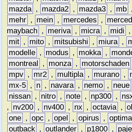
mazda
,
mazda2
,
mazda3
,
mb
mehr
,
mein
,
mercedes
,
merce
maybach
,
meriva
,
micra
,
midi
mit
,
mito
,
mitsubishi
,
miura
,
modelle
,
modus
,
mokka
,
mond
montreal
,
monza
,
motorschaden
mpv
,
mr2
,
multipla
,
murano
,
mx-5
,
n
,
navara
,
nemo
,
neue
nissan
,
nitro
,
note
,
np300
,
ns
,
nv200
,
nv400
,
nx
,
octavia
,
o
one
,
opc
,
opel
,
opirus
,
optim
outback
,
outlander
,
p1800
,
paje