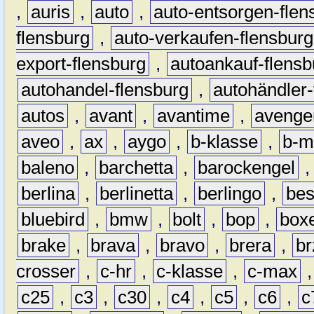
,
auris
,
auto
,
auto-entsorgen-flen
flensburg
,
auto-verkaufen-flensburg
export-flensburg
,
autoankauf-flensb
autohandel-flensburg
,
autohändler-
autos
,
avant
,
avantime
,
avenge
aveo
,
ax
,
aygo
,
b-klasse
,
b-m
baleno
,
barchetta
,
barockengel
berlina
,
berlinetta
,
berlingo
,
bes
bluebird
,
bmw
,
bolt
,
bop
,
box
brake
,
brava
,
bravo
,
brera
,
br
crosser
,
c-hr
,
c-klasse
,
c-max
c25
,
c3
,
c30
,
c4
,
c5
,
c6
,
c