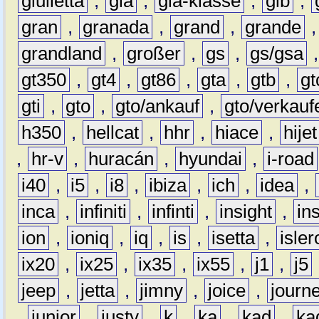
giulietta
,
gla
,
gla-klasse
,
glb
,
gran
,
granada
,
grand
,
grande
grandland
,
großer
,
gs
,
gs/gsa
gt350
,
gt4
,
gt86
,
gta
,
gtb
,
gt
gti
,
gto
,
gto/ankauf
,
gto/verkauf
h350
,
hellcat
,
hhr
,
hiace
,
hijet
,
hr-v
,
huracán
,
hyundai
,
i-road
i40
,
i5
,
i8
,
ibiza
,
ich
,
idea
,
inca
,
infiniti
,
infinti
,
insight
,
in
ion
,
ioniq
,
iq
,
is
,
isetta
,
isler
ix20
,
ix25
,
ix35
,
ix55
,
j1
,
j5
jeep
,
jetta
,
jimny
,
joice
,
journ
,
junior
,
justy
,
k
,
ka
,
kad
,
ka