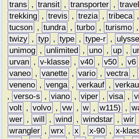
trans
,
transit
,
transporter
,
travel
trekking
,
trevis
,
trezia
,
tribeca
tucson
,
tundra
,
turbo
,
turismo
twizy
,
typ
,
type
,
type-r
,
ulyss
unimog
,
unlimited
,
uno
,
up
,
u
urvan
,
v-klasse
,
v40
,
v50
,
v6
vaneo
,
vanette
,
vario
,
vectra
,
veneno
,
venga
,
verkauf
,
verkau
,
verso-s
,
viano
,
viper
,
visa
,
v
volt
,
volvo
,
vw
,
w
,
w115)
,
w
wer
,
will
,
wind
,
windstar
,
wir
wrangler
,
wrx
,
x
,
x-90
,
x-klas