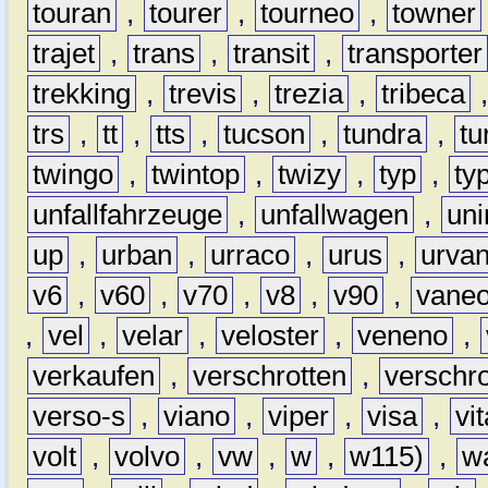
touran
,
tourer
,
tourneo
,
towner
trajet
,
trans
,
transit
,
transporter
trekking
,
trevis
,
trezia
,
tribeca
trs
,
tt
,
tts
,
tucson
,
tundra
,
tu
twingo
,
twintop
,
twizy
,
typ
,
ty
unfallfahrzeuge
,
unfallwagen
,
un
up
,
urban
,
urraco
,
urus
,
urva
v6
,
v60
,
v70
,
v8
,
v90
,
vane
,
vel
,
velar
,
veloster
,
veneno
,
verkaufen
,
verschrotten
,
verschro
verso-s
,
viano
,
viper
,
visa
,
vi
volt
,
volvo
,
vw
,
w
,
w115)
,
w