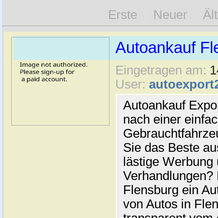
Erste
Neuer
Äl
Autoankauf Fl
Eingetragen am:
1
User:
autoexport
Autoankauf Expo
nach einer einfac
Gebrauchtfahrze
Sie das Beste au
lästige Werbung
Verhandlungen? 
Flensburg ein Au
von Autos in Flen