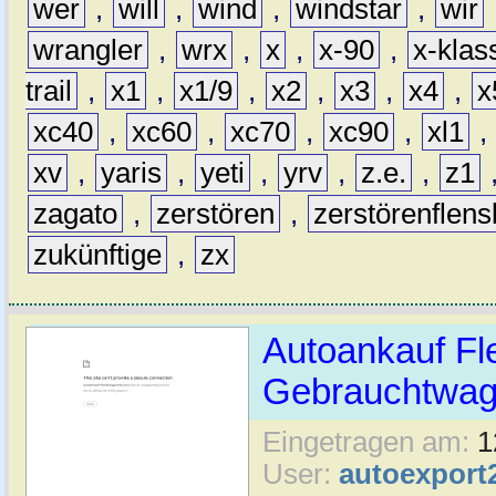
wer
,
will
,
wind
,
windstar
,
wir
wrangler
,
wrx
,
x
,
x-90
,
x-klas
trail
,
x1
,
x1/9
,
x2
,
x3
,
x4
,
x
xc40
,
xc60
,
xc70
,
xc90
,
xl1
,
xv
,
yaris
,
yeti
,
yrv
,
z.e.
,
z1
zagato
,
zerstören
,
zerstörenflen
zukünftige
,
zx
Autoankauf Fl
Gebrauchtwage
Eingetragen am:
1
User:
autoexport