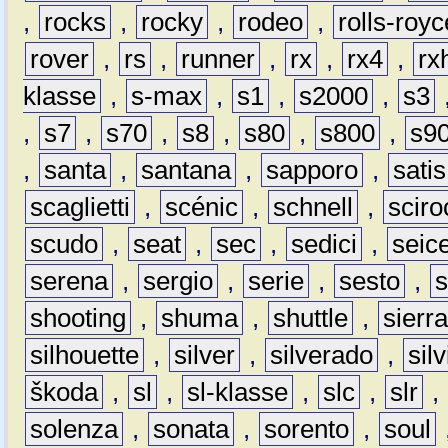
,
rocks
,
rocky
,
rodeo
,
rolls-royc
rover
,
rs
,
runner
,
rx
,
rx4
,
rx
klasse
,
s-max
,
s1
,
s2000
,
s3
,
s7
,
s70
,
s8
,
s80
,
s800
,
s9
,
santa
,
santana
,
sapporo
,
satis
scaglietti
,
scénic
,
schnell
,
sciro
scudo
,
seat
,
sec
,
sedici
,
seic
serena
,
sergio
,
serie
,
sesto
,
shooting
,
shuma
,
shuttle
,
sierr
silhouette
,
silver
,
silverado
,
silv
škoda
,
sl
,
sl-klasse
,
slc
,
slr
,
solenza
,
sonata
,
sorento
,
soul