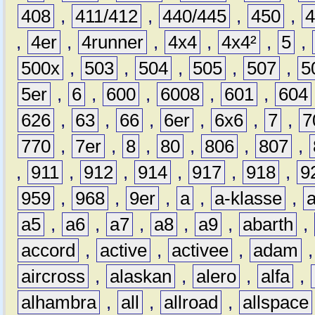
408
,
411/412
,
440/445
,
450
,
,
4er
,
4runner
,
4x4
,
4x4²
,
5
,
500x
,
503
,
504
,
505
,
507
,
5
5er
,
6
,
600
,
6008
,
601
,
604
626
,
63
,
66
,
6er
,
6x6
,
7
,
7
770
,
7er
,
8
,
80
,
806
,
807
,
,
911
,
912
,
914
,
917
,
918
,
9
959
,
968
,
9er
,
a
,
a-klasse
,
a5
,
a6
,
a7
,
a8
,
a9
,
abarth
,
accord
,
active
,
activee
,
adam
aircross
,
alaskan
,
alero
,
alfa
,
alhambra
,
all
,
allroad
,
allspace