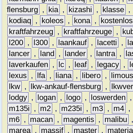
flensburg
,
kia
,
kizashi
,
klasse
,
kodiaq
,
koleos
,
kona
,
kostenlos
kraftfahrzeug
,
kraftfahrzeuge
,
kub
l200
,
l300
,
laankauf
,
lacetti
,
l
lancer
,
land
,
lander
,
lantra
,
la
laverkaufen
,
lc
,
leaf
,
legacy
,
lexus
,
lfa
,
liana
,
libero
,
limous
lkw
,
lkw-ankauf-flensburg
,
lkwver
lodgy
,
logan
,
logo
,
loswerden
m135i
,
m2
,
m235i
,
m3
,
m4
,
m6
,
macan
,
magentis
,
malibu
marea
,
massif
,
master
,
materi