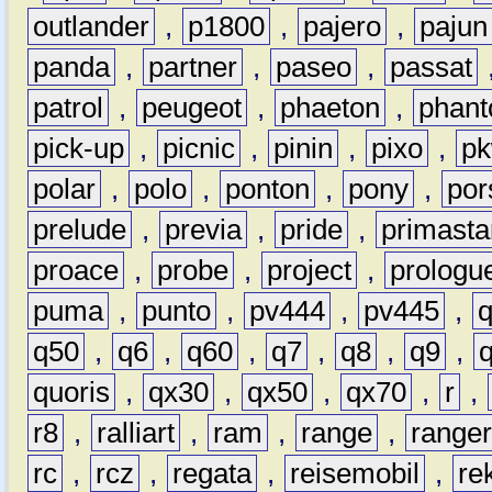
outlander
,
p1800
,
pajero
,
pajun
panda
,
partner
,
paseo
,
passat
patrol
,
peugeot
,
phaeton
,
phan
pick-up
,
picnic
,
pinin
,
pixo
,
p
polar
,
polo
,
ponton
,
pony
,
por
prelude
,
previa
,
pride
,
primasta
proace
,
probe
,
project
,
prologu
puma
,
punto
,
pv444
,
pv445
,
q50
,
q6
,
q60
,
q7
,
q8
,
q9
,
quoris
,
qx30
,
qx50
,
qx70
,
r
,
r8
,
ralliart
,
ram
,
range
,
range
rc
,
rcz
,
regata
,
reisemobil
,
re