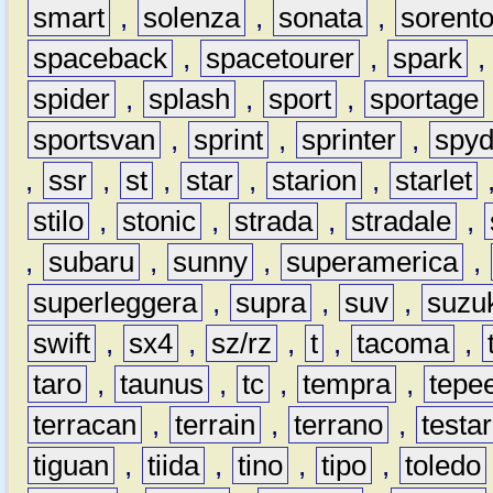
smart
,
solenza
,
sonata
,
sorent
spaceback
,
spacetourer
,
spark
spider
,
splash
,
sport
,
sportage
sportsvan
,
sprint
,
sprinter
,
spyd
,
ssr
,
st
,
star
,
starion
,
starlet
stilo
,
stonic
,
strada
,
stradale
,
,
subaru
,
sunny
,
superamerica
,
superleggera
,
supra
,
suv
,
suzu
swift
,
sx4
,
sz/rz
,
t
,
tacoma
,
taro
,
taunus
,
tc
,
tempra
,
tepe
terracan
,
terrain
,
terrano
,
testa
tiguan
,
tiida
,
tino
,
tipo
,
toledo