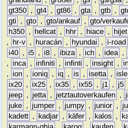
gt350
,
gt4
,
gt86
,
gta
,
gtb
,
gt
gti
,
gto
,
gto/ankauf
,
gto/verkauf
h350
,
hellcat
,
hhr
,
hiace
,
hijet
,
hr-v
,
huracán
,
hyundai
,
i-road
i40
,
i5
,
i8
,
ibiza
,
ich
,
idea
,
,
inca
,
infiniti
,
infinti
,
insight
,
i
,
ion
,
ioniq
,
iq
,
is
,
isetta
,
isl
ix20
,
ix25
,
ix35
,
ix55
,
j1
,
j5
jeep
,
jetta
,
jetztautoverkaufen
,
juke
,
jumper
,
jumpy
,
junior
,
j
kadett
,
kadjar
,
käfer
,
kalos
,
k
karmann-ghia
,
karoq
,
kaufen
,
k