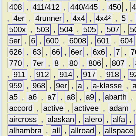
408
,
411/412
,
440/445
,
450
,
,
4er
,
4runner
,
4x4
,
4x4²
,
5
,
500x
,
503
,
504
,
505
,
507
,
5
5er
,
6
,
600
,
6008
,
601
,
604
626
,
63
,
66
,
6er
,
6x6
,
7
,
7
770
,
7er
,
8
,
80
,
806
,
807
,
,
911
,
912
,
914
,
917
,
918
,
9
959
,
968
,
9er
,
a
,
a-klasse
,
a5
,
a6
,
a7
,
a8
,
a9
,
abarth
,
accord
,
active
,
activee
,
adam
aircross
,
alaskan
,
alero
,
alfa
,
alhambra
,
all
,
allroad
,
allspace