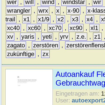
wer
,
will
,
wind
,
windstar
,
wir
wrangler
,
wrx
,
x
,
x-90
,
x-klas
trail
,
x1
,
x1/9
,
x2
,
x3
,
x4
,
x
xc40
,
xc60
,
xc70
,
xc90
,
xl1
,
xv
,
yaris
,
yeti
,
yrv
,
z.e.
,
z1
zagato
,
zerstören
,
zerstörenflen
zukünftige
,
zx
Autoankauf Fl
Gebrauchtwage
Eingetragen am:
1
User:
autoexport