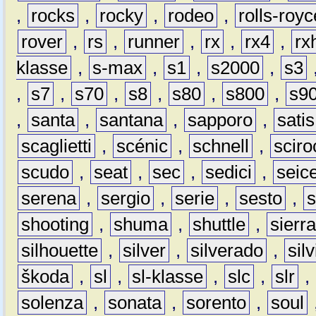
,
rocks
,
rocky
,
rodeo
,
rolls-royc
rover
,
rs
,
runner
,
rx
,
rx4
,
rx
klasse
,
s-max
,
s1
,
s2000
,
s3
,
s7
,
s70
,
s8
,
s80
,
s800
,
s9
,
santa
,
santana
,
sapporo
,
satis
scaglietti
,
scénic
,
schnell
,
sciro
scudo
,
seat
,
sec
,
sedici
,
seic
serena
,
sergio
,
serie
,
sesto
,
shooting
,
shuma
,
shuttle
,
sierr
silhouette
,
silver
,
silverado
,
silv
škoda
,
sl
,
sl-klasse
,
slc
,
slr
,
solenza
,
sonata
,
sorento
,
soul