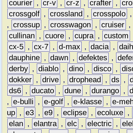
courier
,
cr-v
,
cr-z
,
crafter
,
cr
crossgolf
,
crossland
,
crosspolo
,
crossup
,
crosswagon
,
cruiser
,
cullinan
,
cuore
,
cupra
,
custom
cx-5
,
cx-7
,
d-max
,
dacia
,
dai
dauphine
,
dawn
,
defektes
,
defe
derby
,
diablo
,
dino
,
disco
,
dis
dokker
,
drive
,
drophead
,
ds
,
ds6
,
ducato
,
dune
,
durango
,
,
e-bulli
,
e-golf
,
e-klasse
,
e-meh
up
,
e3
,
e9
,
eclipse
,
ecoluxe
,
elan
,
elantra
,
elc
,
electric
,
ele