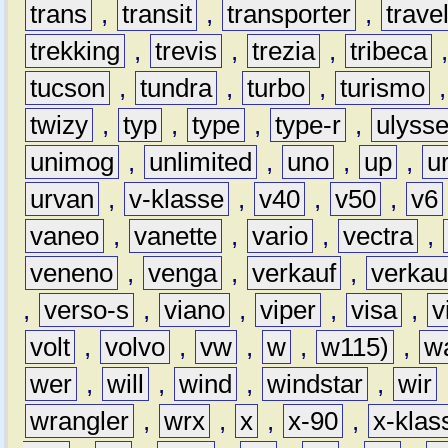
trans
,
transit
,
transporter
,
travel
trekking
,
trevis
,
trezia
,
tribeca
tucson
,
tundra
,
turbo
,
turismo
twizy
,
typ
,
type
,
type-r
,
ulyss
unimog
,
unlimited
,
uno
,
up
,
u
urvan
,
v-klasse
,
v40
,
v50
,
v6
vaneo
,
vanette
,
vario
,
vectra
,
veneno
,
venga
,
verkauf
,
verkau
,
verso-s
,
viano
,
viper
,
visa
,
v
volt
,
volvo
,
vw
,
w
,
w115)
,
w
wer
,
will
,
wind
,
windstar
,
wir
wrangler
,
wrx
,
x
,
x-90
,
x-klas