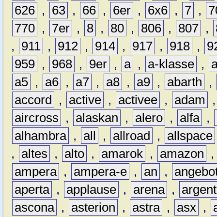
626
,
63
,
66
,
6er
,
6x6
,
7
,
7
770
,
7er
,
8
,
80
,
806
,
807
,
,
911
,
912
,
914
,
917
,
918
,
9
959
,
968
,
9er
,
a
,
a-klasse
,
a5
,
a6
,
a7
,
a8
,
a9
,
abarth
,
accord
,
active
,
activee
,
adam
aircross
,
alaskan
,
alero
,
alfa
,
alhambra
,
all
,
allroad
,
allspace
,
altes
,
alto
,
amarok
,
amazon
ampera
,
ampera-e
,
an
,
angebo
aperta
,
applause
,
arena
,
argen
ascona
,
asterion
,
astra
,
asx
,