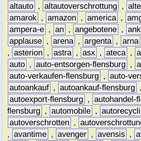
altauto
,
altautoverschrottung
,
alt
amarok
,
amazon
,
america
,
am
ampera-e
,
an
,
angebotene
,
ank
applause
,
arena
,
argenta
,
arna
,
asterion
,
astra
,
asx
,
ateca
,
a
auto
,
auto-entsorgen-flensburg
,
a
auto-verkaufen-flensburg
,
auto-ver
autoankauf
,
autoankauf-flensburg
autoexport-flensburg
,
autohandel-f
flensburg
,
automobile
,
autorecycl
autoverschrotten
,
autoverschrottun
,
avantime
,
avenger
,
avensis
,
a