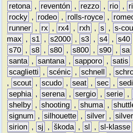
retona
,
reventón
,
rezzo
,
rio
,
r
rocky
,
rodeo
,
rolls-royce
,
rome
runner
,
rx
,
rx4
,
rxh
,
s
,
s-co
max
,
s1
,
s2000
,
s3
,
s4
,
s40
s70
,
s8
,
s80
,
s800
,
s90
,
sa
santa
,
santana
,
sapporo
,
satis
scaglietti
,
scénic
,
schnell
,
schro
,
scout
,
scudo
,
seat
,
sec
,
sedi
sephia
,
serena
,
sergio
,
serie
,
shelby
,
shooting
,
shuma
,
shuttl
signum
,
silhouette
,
silver
,
silve
sirion
,
sj
,
škoda
,
sl
,
sl-klasse