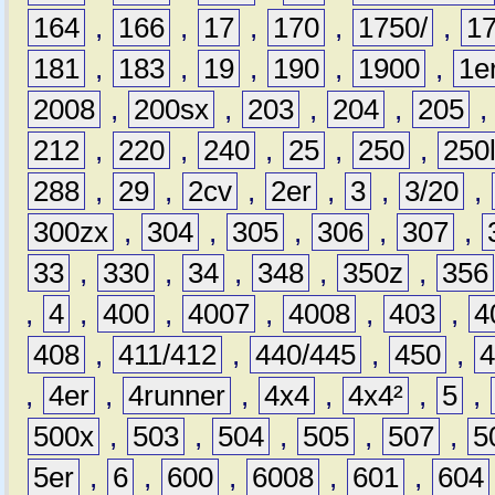
164
,
166
,
17
,
170
,
1750/
,
1
181
,
183
,
19
,
190
,
1900
,
1e
2008
,
200sx
,
203
,
204
,
205
212
,
220
,
240
,
25
,
250
,
250
288
,
29
,
2cv
,
2er
,
3
,
3/20
,
300zx
,
304
,
305
,
306
,
307
,
33
,
330
,
34
,
348
,
350z
,
356
,
4
,
400
,
4007
,
4008
,
403
,
4
408
,
411/412
,
440/445
,
450
,
,
4er
,
4runner
,
4x4
,
4x4²
,
5
,
500x
,
503
,
504
,
505
,
507
,
5
5er
,
6
,
600
,
6008
,
601
,
604