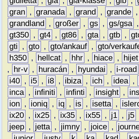
giulietta
,
gla
,
gla-klasse
,
glb
,
gran
,
granada
,
grand
,
grande
grandland
,
großer
,
gs
,
gs/gsa
gt350
,
gt4
,
gt86
,
gta
,
gtb
,
gt
gti
,
gto
,
gto/ankauf
,
gto/verkauf
h350
,
hellcat
,
hhr
,
hiace
,
hijet
,
hr-v
,
huracán
,
hyundai
,
i-road
i40
,
i5
,
i8
,
ibiza
,
ich
,
idea
,
inca
,
infiniti
,
infinti
,
insight
,
in
ion
,
ioniq
,
iq
,
is
,
isetta
,
isler
ix20
,
ix25
,
ix35
,
ix55
,
j1
,
j5
jeep
,
jetta
,
jimny
,
joice
,
journ
,
junior
,
justy
,
k
,
ka
,
kad
,
ka