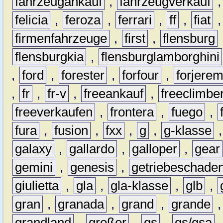
fahrzeugankauf
,
fahrzeugverkauf
felicia
,
feroza
,
ferrari
,
ff
,
fiat
firmenfahrzeuge
,
first
,
flensburg
flensburgkia
,
flensburglamborghini
,
ford
,
forester
,
forfour
,
forjere
,
fr
,
fr-v
,
freeankauf
,
freeclimbe
freeverkaufen
,
frontera
,
fuego
,
fura
,
fusion
,
fxx
,
g
,
g-klasse
galaxy
,
gallardo
,
galloper
,
gear
gemini
,
genesis
,
getriebeschade
giulietta
,
gla
,
gla-klasse
,
glb
,
gran
,
granada
,
grand
,
grande
grandland
,
großer
,
gs
,
gs/gsa