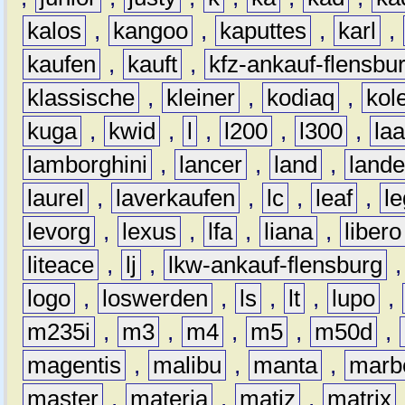
kalos
,
kangoo
,
kaputtes
,
karl
,
kaufen
,
kauft
,
kfz-ankauf-flensbu
klassische
,
kleiner
,
kodiaq
,
kol
kuga
,
kwid
,
l
,
l200
,
l300
,
la
lamborghini
,
lancer
,
land
,
lande
laurel
,
laverkaufen
,
lc
,
leaf
,
l
levorg
,
lexus
,
lfa
,
liana
,
libero
liteace
,
lj
,
lkw-ankauf-flensburg
logo
,
loswerden
,
ls
,
lt
,
lupo
,
m235i
,
m3
,
m4
,
m5
,
m50d
,
magentis
,
malibu
,
manta
,
marb
master
,
materia
,
matiz
,
matrix