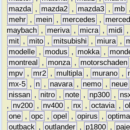
mazda
,
mazda2
,
mazda3
,
mb
mehr
,
mein
,
mercedes
,
merce
maybach
,
meriva
,
micra
,
midi
mit
,
mito
,
mitsubishi
,
miura
,
modelle
,
modus
,
mokka
,
mond
montreal
,
monza
,
motorschaden
mpv
,
mr2
,
multipla
,
murano
,
mx-5
,
n
,
navara
,
nemo
,
neue
nissan
,
nitro
,
note
,
np300
,
ns
,
nv200
,
nv400
,
nx
,
octavia
,
o
one
,
opc
,
opel
,
opirus
,
optim
outback
,
outlander
,
p1800
,
paje