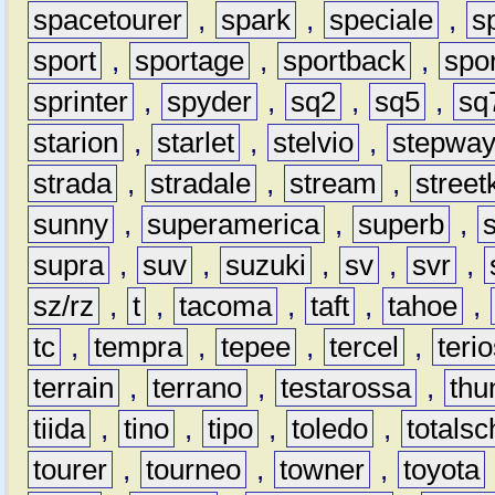
spacetourer
,
spark
,
speciale
,
s
sport
,
sportage
,
sportback
,
spo
sprinter
,
spyder
,
sq2
,
sq5
,
sq
starion
,
starlet
,
stelvio
,
stepwa
strada
,
stradale
,
stream
,
street
sunny
,
superamerica
,
superb
,
supra
,
suv
,
suzuki
,
sv
,
svr
,
sz/rz
,
t
,
tacoma
,
taft
,
tahoe
,
tc
,
tempra
,
tepee
,
tercel
,
teri
terrain
,
terrano
,
testarossa
,
thu
tiida
,
tino
,
tipo
,
toledo
,
totals
tourer
,
tourneo
,
towner
,
toyota