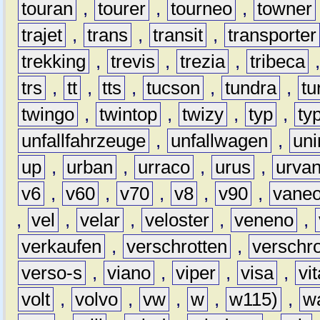
touran
,
tourer
,
tourneo
,
towner
trajet
,
trans
,
transit
,
transporter
trekking
,
trevis
,
trezia
,
tribeca
trs
,
tt
,
tts
,
tucson
,
tundra
,
tu
twingo
,
twintop
,
twizy
,
typ
,
ty
unfallfahrzeuge
,
unfallwagen
,
un
up
,
urban
,
urraco
,
urus
,
urva
v6
,
v60
,
v70
,
v8
,
v90
,
vane
,
vel
,
velar
,
veloster
,
veneno
,
verkaufen
,
verschrotten
,
verschro
verso-s
,
viano
,
viper
,
visa
,
vi
volt
,
volvo
,
vw
,
w
,
w115)
,
w