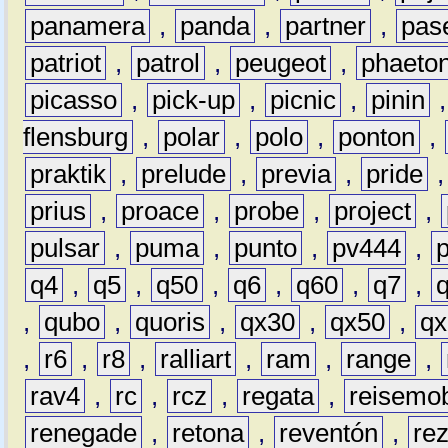
panamera
,
panda
,
partner
,
pas
patriot
,
patrol
,
peugeot
,
phaeto
picasso
,
pick-up
,
picnic
,
pinin
flensburg
,
polar
,
polo
,
ponton
,
praktik
,
prelude
,
previa
,
pride
prius
,
proace
,
probe
,
project
,
pulsar
,
puma
,
punto
,
pv444
,
q4
,
q5
,
q50
,
q6
,
q60
,
q7
,
,
qubo
,
quoris
,
qx30
,
qx50
,
qx
,
r6
,
r8
,
ralliart
,
ram
,
range
,
rav4
,
rc
,
rcz
,
regata
,
reisemob
renegade
,
retona
,
reventón
,
re