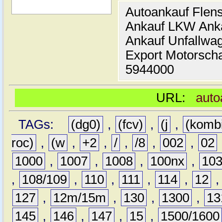
Autoankauf Flen
Ankauf LKW Ank
Ankauf Unfallwa
Export Motorsch
5944000
URL:
auto
TAGs:
(dg0)
,
(fcv)
,
(j
,
(komb
roc)
,
(w
,
+2
,
/
,
/8
,
002
,
02
1000
,
1007
,
1008
,
100nx
,
10
,
108/109
,
110
,
111
,
114
,
12
127
,
12m/15m
,
130
,
1300
,
13
145
,
146
,
147
,
15
,
1500/1600