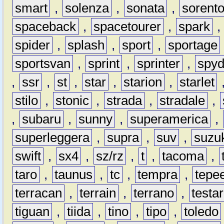
smart
,
solenza
,
sonata
,
sorent
spaceback
,
spacetourer
,
spark
spider
,
splash
,
sport
,
sportage
sportsvan
,
sprint
,
sprinter
,
spyd
,
ssr
,
st
,
star
,
starion
,
starlet
stilo
,
stonic
,
strada
,
stradale
,
,
subaru
,
sunny
,
superamerica
,
superleggera
,
supra
,
suv
,
suzu
swift
,
sx4
,
sz/rz
,
t
,
tacoma
,
taro
,
taunus
,
tc
,
tempra
,
tepe
terracan
,
terrain
,
terrano
,
testa
tiguan
,
tiida
,
tino
,
tipo
,
toledo