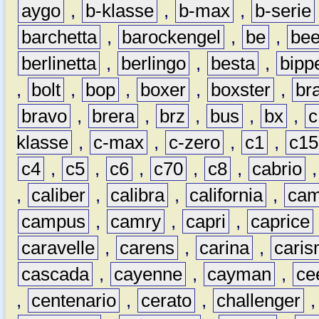
aygo
,
b-klasse
,
b-max
,
b-serie
barchetta
,
barockengel
,
be
,
be
berlinetta
,
berlingo
,
besta
,
bipp
,
bolt
,
bop
,
boxer
,
boxster
,
br
bravo
,
brera
,
brz
,
bus
,
bx
,
c
klasse
,
c-max
,
c-zero
,
c1
,
c15
c4
,
c5
,
c6
,
c70
,
c8
,
cabrio
,
caliber
,
calibra
,
california
,
cam
campus
,
camry
,
capri
,
caprice
caravelle
,
carens
,
carina
,
cari
cascada
,
cayenne
,
cayman
,
ce
,
centenario
,
cerato
,
challenger