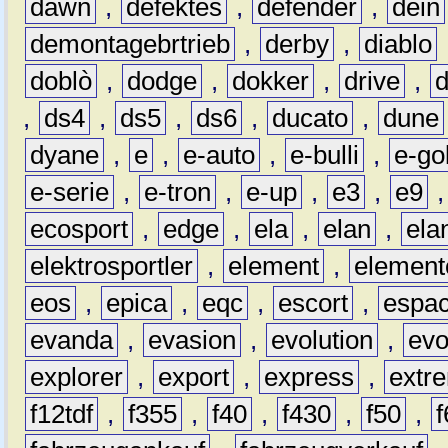
dawn
,
defektes
,
defender
,
dein
demontagebrtrieb
,
derby
,
diablo
doblò
,
dodge
,
dokker
,
drive
,
,
ds4
,
ds5
,
ds6
,
ducato
,
dune
dyane
,
e
,
e-auto
,
e-bulli
,
e-gol
e-serie
,
e-tron
,
e-up
,
e3
,
e9
ecosport
,
edge
,
ela
,
elan
,
ela
elektrosportler
,
element
,
element
eos
,
epica
,
eqc
,
escort
,
espa
evanda
,
evasion
,
evolution
,
ev
explorer
,
export
,
express
,
extr
f12tdf
,
f355
,
f40
,
f430
,
f50
,
f