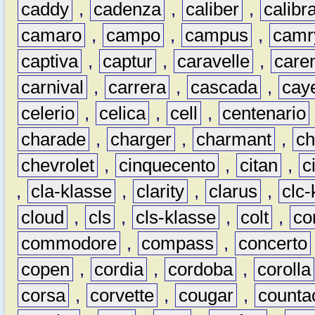
caddy
,
cadenza
,
caliber
,
calibr
camaro
,
campo
,
campus
,
camr
captiva
,
captur
,
caravelle
,
care
carnival
,
carrera
,
cascada
,
cay
celerio
,
celica
,
cell
,
centenario
charade
,
charger
,
charmant
,
ch
chevrolet
,
cinquecento
,
citan
,
c
,
cla-klasse
,
clarity
,
clarus
,
clc-
cloud
,
cls
,
cls-klasse
,
colt
,
c
commodore
,
compass
,
concerto
copen
,
cordia
,
cordoba
,
corolla
corsa
,
corvette
,
cougar
,
counta