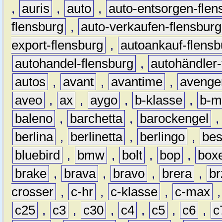
,
auris
,
auto
,
auto-entsorgen-flen
flensburg
,
auto-verkaufen-flensburg
export-flensburg
,
autoankauf-flensb
autohandel-flensburg
,
autohändler-
autos
,
avant
,
avantime
,
avenge
aveo
,
ax
,
aygo
,
b-klasse
,
b-m
baleno
,
barchetta
,
barockengel
berlina
,
berlinetta
,
berlingo
,
bes
bluebird
,
bmw
,
bolt
,
bop
,
box
brake
,
brava
,
bravo
,
brera
,
br
crosser
,
c-hr
,
c-klasse
,
c-max
c25
,
c3
,
c30
,
c4
,
c5
,
c6
,
c