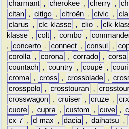
charmant
,
cherokee
,
cherry
,
ch
citan
,
citigo
,
citroën
,
civic
,
cla
clarus
,
clc-klasse
,
clio
,
clk-kla
klasse
,
colt
,
combo
,
commande
,
concerto
,
connect
,
consul
,
co
corolla
,
corona
,
corrado
,
corsa
countach
,
country
,
coupé
,
couri
croma
,
cross
,
crossblade
,
cros
crosspolo
,
crosstouran
,
crosstou
crosswagon
,
cruiser
,
cruze
,
cr
cuore
,
cupra
,
custom
,
cuve
,
cx-7
,
d-max
,
dacia
,
daihatsu
,