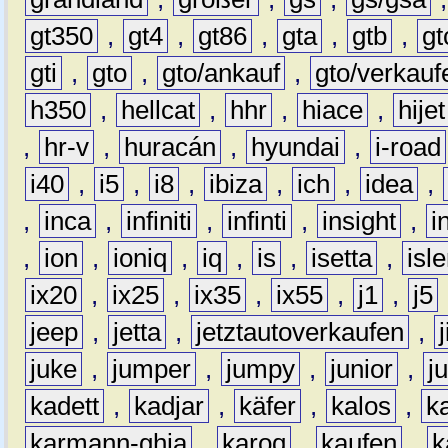
gt350
,
gt4
,
gt86
,
gta
,
gtb
,
gt
gti
,
gto
,
gto/ankauf
,
gto/verkauf
h350
,
hellcat
,
hhr
,
hiace
,
hijet
,
hr-v
,
huracán
,
hyundai
,
i-road
i40
,
i5
,
i8
,
ibiza
,
ich
,
idea
,
,
inca
,
infiniti
,
infinti
,
insight
,
i
,
ion
,
ioniq
,
iq
,
is
,
isetta
,
isl
ix20
,
ix25
,
ix35
,
ix55
,
j1
,
j5
jeep
,
jetta
,
jetztautoverkaufen
,
juke
,
jumper
,
jumpy
,
junior
,
j
kadett
,
kadjar
,
käfer
,
kalos
,
k
karmann-ghia
,
karoq
,
kaufen
,
k