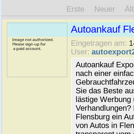
Erste
Neuer
Äl
Autoankauf Fl
Eingetragen am:
1
User:
autoexport
Autoankauf Expo
nach einer einfac
Gebrauchtfahrze
Sie das Beste au
lästige Werbung
Verhandlungen? 
Flensburg ein Au
von Autos in Flen