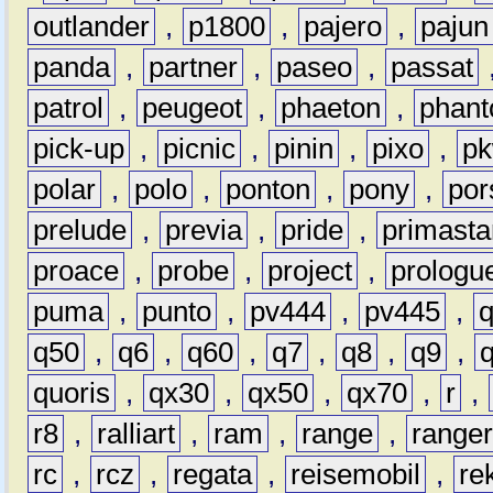
outlander
,
p1800
,
pajero
,
pajun
panda
,
partner
,
paseo
,
passat
patrol
,
peugeot
,
phaeton
,
phan
pick-up
,
picnic
,
pinin
,
pixo
,
p
polar
,
polo
,
ponton
,
pony
,
por
prelude
,
previa
,
pride
,
primasta
proace
,
probe
,
project
,
prologu
puma
,
punto
,
pv444
,
pv445
,
q50
,
q6
,
q60
,
q7
,
q8
,
q9
,
quoris
,
qx30
,
qx50
,
qx70
,
r
,
r8
,
ralliart
,
ram
,
range
,
range
rc
,
rcz
,
regata
,
reisemobil
,
re