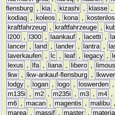
flensburg
,
kia
,
kizashi
,
klasse
,
kodiaq
,
koleos
,
kona
,
kostenlos
kraftfahrzeug
,
kraftfahrzeuge
,
kub
l200
,
l300
,
laankauf
,
lacetti
,
l
lancer
,
land
,
lander
,
lantra
,
la
laverkaufen
,
lc
,
leaf
,
legacy
,
lexus
,
lfa
,
liana
,
libero
,
limous
lkw
,
lkw-ankauf-flensburg
,
lkwver
lodgy
,
logan
,
logo
,
loswerden
m135i
,
m2
,
m235i
,
m3
,
m4
,
m6
,
macan
,
magentis
,
malibu
marea
,
massif
,
master
,
materi