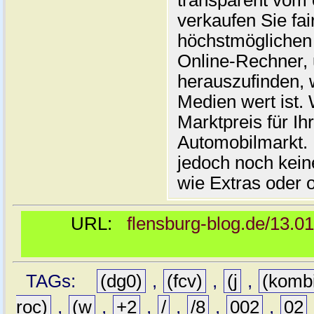
transparent vom 
verkaufen Sie fai
höchstmöglichen 
Online-Rechner,
herauszufinden, w
Medien wert ist. 
Marktpreis für I
Automobilmarkt. 
jedoch noch kein
wie Extras oder 
URL:
flensburg-blog.de/13.0
TAGs:
(dg0)
,
(fcv)
,
(j
,
(komb
roc)
,
(w
,
+2
,
/
,
/8
,
002
,
02