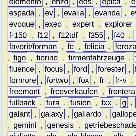
elemento
,
enzo
,
eos
,
epica
,
e
espada
,
ev
,
evalia
,
evanda
,
e
evoque
,
exeo
,
expert
,
explorer
f-150
,
f12
,
f12tdf
,
f355
,
f40
,
favorit/forman
,
fe
,
felicia
,
feroz
,
figo
,
fiorino
,
firmenfahrzeuge
,
fluence
,
focus
,
ford
,
forester
,
formore
,
fortwo
,
fox
,
fr
,
fr-v
,
freemont
,
freeverkaufen
,
frontera
fullback
,
fura
,
fusion
,
fxx
,
g
,
galant
,
galaxy
,
gallardo
,
gallop
,
gemini
,
genesis
,
getriebeschad