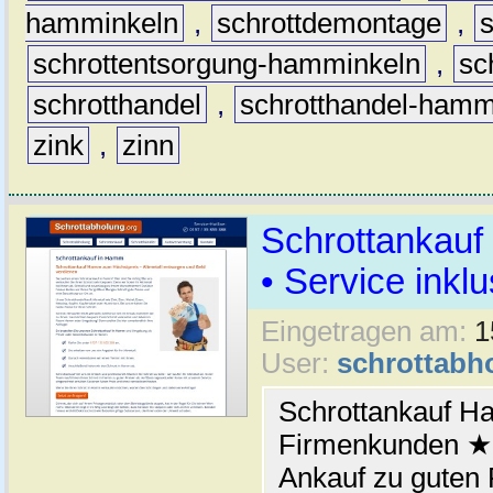
hamminkeln
,
schrottdemontage
,
schrottentsorgung-hamminkeln
,
sc
schrotthandel
,
schrotthandel-hamm
zink
,
zinn
Schrottankauf
• Service inklu
Eingetragen am:
1
User:
schrottabh
Schrottankauf H
Firmenkunden ★ 
Ankauf zu guten