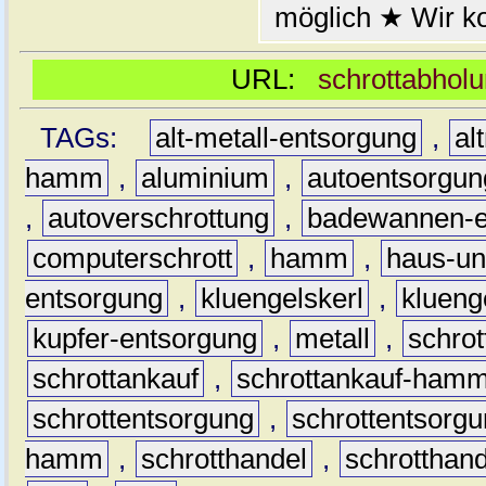
möglich ★ Wir k
URL:
schrottabhol
TAGs:
alt-metall-entsorgung
,
al
hamm
,
aluminium
,
autoentsorgun
,
autoverschrottung
,
badewannen-e
computerschrott
,
hamm
,
haus-un
entsorgung
,
kluengelskerl
,
klueng
kupfer-entsorgung
,
metall
,
schrot
schrottankauf
,
schrottankauf-ham
schrottentsorgung
,
schrottentsor
hamm
,
schrotthandel
,
schrottha