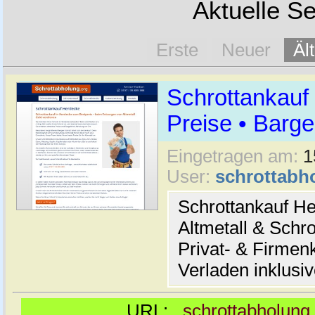
Aktuelle Se
Erste
Neuer
Äl
Schrottankauf
Preise • Barge
Eingetragen am:
1
User:
schrottabh
Schrottankauf He
Altmetall & Schro
Privat- & Firme
Verladen inklusi
URL:
schrottabholung