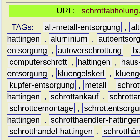
URL:
schrottabholung.
TAGs:
alt-metall-entsorgung
,
al
hattingen
,
aluminium
,
autoentsor
entsorgung
,
autoverschrottung
,
b
computerschrott
,
hattingen
,
haus-
entsorgung
,
kluengelskerl
,
klueng
kupfer-entsorgung
,
metall
,
schrot
hattingen
,
schrottankauf
,
schrotta
schrottdemontage
,
schrottentsorg
hattingen
,
schrotthaendler-hattinge
schrotthandel-hattingen
,
schrotthän