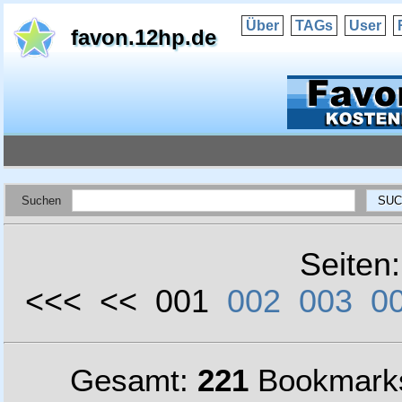
Über
TAGs
User
favon.12hp.de
Suchen
Seiten
<<< << 001
002
003
0
Gesamt:
221
Bookmark