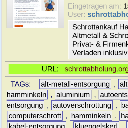
Eingetragen am:
1
User:
schrottabh
Schrottankauf H
Altmetall & Schro
Privat- & Firme
Verladen inklusi
URL:
schrottabholung.or
TAGs:
alt-metall-entsorgung
,
al
hamminkeln
,
aluminium
,
autoent
entsorgung
,
autoverschrottung
,
b
computerschrott
,
hamminkeln
,
ha
kabel-entsorgung
,
kluengelskerl
,