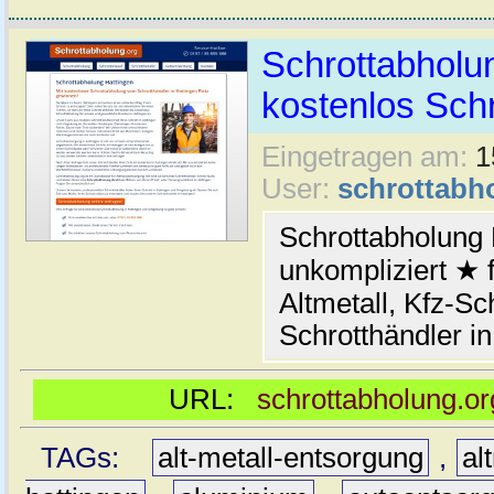
Schrottabholun
kostenlos Schr
Eingetragen am:
1
User:
schrottabh
Schrottabholung 
unkompliziert ★ 
Altmetall, Kfz-Sch
Schrotthändler i
URL:
schrottabholung.or
TAGs:
alt-metall-entsorgung
,
al