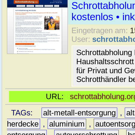
Schrottabholu
kostenlos • i
Eingetragen am:
1
User:
schrottabh
Schrottabholung 
Haushaltsschrott
für Privat und G
Schrotthändler be
URL:
schrottabholung.or
TAGs:
alt-metall-entsorgung
,
al
herdecke
,
aluminium
,
autoentsor
entsorgung
,
autoverschrottung
,
b