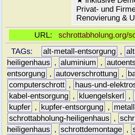
★ inklusive Demo
Privat- und Firm
Renovierung & 
URL:
schrottabholung.org/s
TAGs:
alt-metall-entsorgung
,
al
heiligenhaus
,
aluminium
,
autoent
entsorgung
,
autoverschrottung
,
b
computerschrott
,
haus-und-elektro
kabel-entsorgung
,
kluengelskerl
,
kupfer
,
kupfer-entsorgung
,
metall
schrottabholung-heiligenhaus
,
schr
heiligenhaus
,
schrottdemontage
,