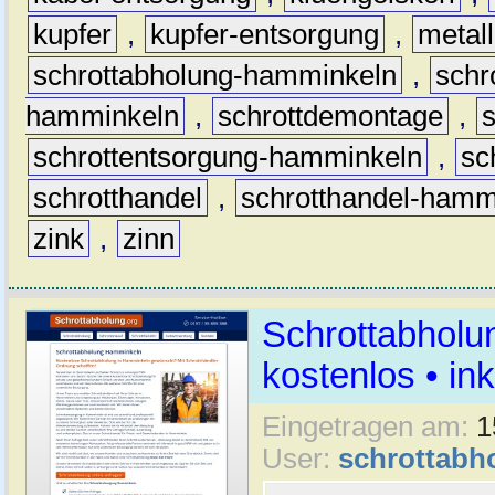
kupfer
,
kupfer-entsorgung
,
metall
schrottabholung-hamminkeln
,
schr
hamminkeln
,
schrottdemontage
,
schrottentsorgung-hamminkeln
,
sc
schrotthandel
,
schrotthandel-hamm
zink
,
zinn
Schrottabholu
kostenlos • i
Eingetragen am:
1
User:
schrottabh