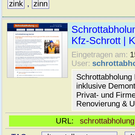
zink
,
zinn
Schrottabholun
Kfz-Schrott | 
Eingetragen am:
1
User:
schrottabh
Schrottabholung
inklusive Demont
Privat- und Firm
Renovierung & 
URL:
schrottabholun