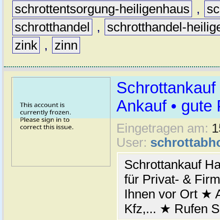
schrottentsorgung-heiligenhaus
,
sc
schrotthandel
,
schrotthandel-heili
zink
,
zinn
Schrottankauf 
Ankauf • gute 
Eingetragen am:
1
User:
schrottabh
Schrottankauf Ha
für Privat- & Fi
Ihnen vor Ort ★ A
Kfz,... ★ Rufen S