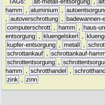
TAGs:
alt-metall-entsorgung
,
al
hamm
,
aluminium
,
autoentsorgun
,
autoverschrottung
,
badewannen-e
computerschrott
,
hamm
,
haus-un
entsorgung
,
kluengelskerl
,
klueng
kupfer-entsorgung
,
metall
,
schrot
schrottankauf
,
schrottankauf-ham
schrottentsorgung
,
schrottentsor
hamm
,
schrotthandel
,
schrottha
zink
,
zinn