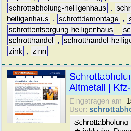
schrottabholung-heiligenhaus
,
schr
heiligenhaus
,
schrottdemontage
,
schrottentsorgung-heiligenhaus
,
sc
schrotthandel
,
schrotthandel-heili
zink
,
zinn
Schrottabholu
Altmetall | Kfz
Eingetragen am:
1
User:
schrottabh
Schrottabholung 