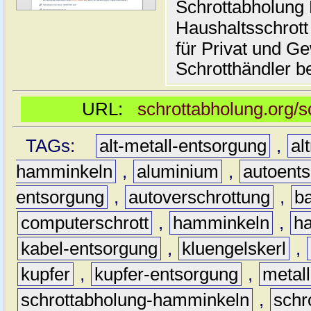
Schrottabholung 
Haushaltsschrott
für Privat und G
Schrotthändler be
URL:
schrottabholung.org/
TAGs:
alt-metall-entsorgung
,
al
hamminkeln
,
aluminium
,
autoent
entsorgung
,
autoverschrottung
,
b
computerschrott
,
hamminkeln
,
ha
kabel-entsorgung
,
kluengelskerl
,
kupfer
,
kupfer-entsorgung
,
metall
schrottabholung-hamminkeln
,
schr