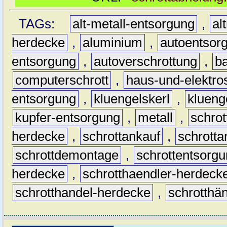
TAGs:
alt-metall-entsorgung
,
al
herdecke
,
aluminium
,
autoentsor
entsorgung
,
autoverschrottung
,
b
computerschrott
,
haus-und-elektro
entsorgung
,
kluengelskerl
,
klueng
kupfer-entsorgung
,
metall
,
schrot
herdecke
,
schrottankauf
,
schrott
schrottdemontage
,
schrottentsorg
herdecke
,
schrotthaendler-herdeck
schrotthandel-herdecke
,
schrotthä