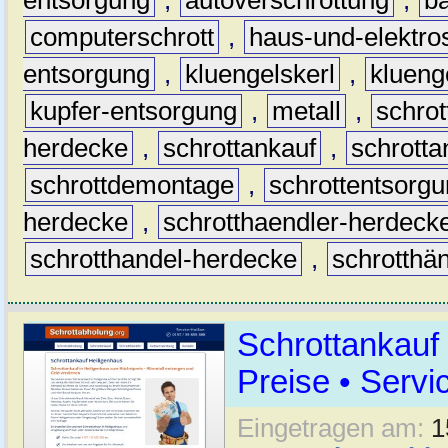
computerschrott
,
haus-und-elektro
entsorgung
,
kluengelskerl
,
klueng
kupfer-entsorgung
,
metall
,
schrot
herdecke
,
schrottankauf
,
schrott
schrottdemontage
,
schrottentsorg
herdecke
,
schrotthaendler-herdeck
schrotthandel-herdecke
,
schrotthä
Schrottankauf
Preise • Servi
Eingetragen am:
1