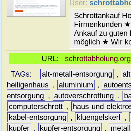
User:
schrottabh
Schrottankauf He
Firmenkunden ★ 
Ankauf zu guten
möglich ★ Wir k
URL:
schrottabholung.org
TAGs:
alt-metall-entsorgung
,
al
heiligenhaus
,
aluminium
,
autoent
entsorgung
,
autoverschrottung
,
b
computerschrott
,
haus-und-elektro
kabel-entsorgung
,
kluengelskerl
,
kupfer
,
kupfer-entsorgung
,
metall