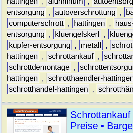
hattingen
,
aluminium
,
autoentsor
entsorgung
,
autoverschrottung
,
b
computerschrott
,
hattingen
,
haus-
entsorgung
,
kluengelskerl
,
klueng
kupfer-entsorgung
,
metall
,
schrot
hattingen
,
schrottankauf
,
schrotta
schrottdemontage
,
schrottentsorg
hattingen
,
schrotthaendler-hattinge
schrotthandel-hattingen
,
schrotthän
Schrottankauf
Preise • Barge