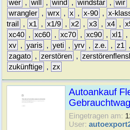
wer
,
will
,
wind
,
windstar
,
wir
wrangler
,
wrx
,
x
,
x-90
,
x-klas
trail
,
x1
,
x1/9
,
x2
,
x3
,
x4
,
x
xc40
,
xc60
,
xc70
,
xc90
,
xl1
,
xv
,
yaris
,
yeti
,
yrv
,
z.e.
,
z1
zagato
,
zerstören
,
zerstörenflen
zukünftige
,
zx
Autoankauf Fl
Gebrauchtwage
Eingetragen am:
1
User:
autoexport