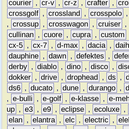
courier
,
cr-v
,
cr-z
,
crafter
,
cr
crossgolf
,
crossland
,
crosspolo
,
crossup
,
crosswagon
,
cruiser
,
cullinan
,
cuore
,
cupra
,
custom
cx-5
,
cx-7
,
d-max
,
dacia
,
dai
dauphine
,
dawn
,
defektes
,
defe
derby
,
diablo
,
dino
,
disco
,
dis
dokker
,
drive
,
drophead
,
ds
,
ds6
,
ducato
,
dune
,
durango
,
,
e-bulli
,
e-golf
,
e-klasse
,
e-meh
up
,
e3
,
e9
,
eclipse
,
ecoluxe
,
elan
,
elantra
,
elc
,
electric
,
ele