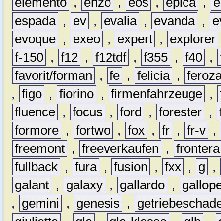
elemento
,
enzo
,
eos
,
epica
,
e
espada
,
ev
,
evalia
,
evanda
,
e
evoque
,
exeo
,
expert
,
explorer
f-150
,
f12
,
f12tdf
,
f355
,
f40
,
favorit/forman
,
fe
,
felicia
,
feroz
,
figo
,
fiorino
,
firmenfahrzeuge
,
fluence
,
focus
,
ford
,
forester
,
formore
,
fortwo
,
fox
,
fr
,
fr-v
,
freemont
,
freeverkaufen
,
frontera
fullback
,
fura
,
fusion
,
fxx
,
g
,
galant
,
galaxy
,
gallardo
,
gallop
,
gemini
,
genesis
,
getriebeschad