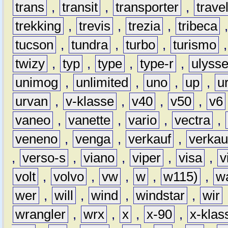
trans
,
transit
,
transporter
,
travel
trekking
,
trevis
,
trezia
,
tribeca
tucson
,
tundra
,
turbo
,
turismo
twizy
,
typ
,
type
,
type-r
,
ulyss
unimog
,
unlimited
,
uno
,
up
,
u
urvan
,
v-klasse
,
v40
,
v50
,
v6
vaneo
,
vanette
,
vario
,
vectra
,
veneno
,
venga
,
verkauf
,
verkau
,
verso-s
,
viano
,
viper
,
visa
,
v
volt
,
volvo
,
vw
,
w
,
w115)
,
w
wer
,
will
,
wind
,
windstar
,
wir
wrangler
,
wrx
,
x
,
x-90
,
x-klas