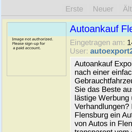
Erste
Neuer
Äl
Autoankauf Fl
Eingetragen am:
1
User:
autoexport
Autoankauf Expo
nach einer einfac
Gebrauchtfahrze
Sie das Beste au
lästige Werbung
Verhandlungen? 
Flensburg ein Au
von Autos in Flen