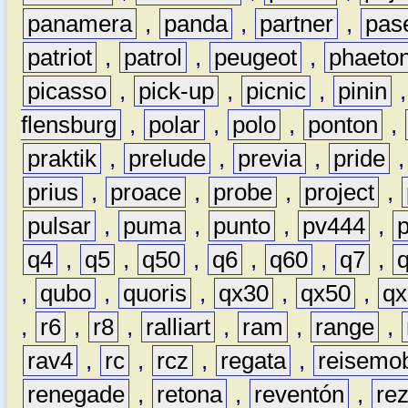
panamera
,
panda
,
partner
,
pas
patriot
,
patrol
,
peugeot
,
phaeto
picasso
,
pick-up
,
picnic
,
pinin
flensburg
,
polar
,
polo
,
ponton
,
praktik
,
prelude
,
previa
,
pride
prius
,
proace
,
probe
,
project
,
pulsar
,
puma
,
punto
,
pv444
,
q4
,
q5
,
q50
,
q6
,
q60
,
q7
,
,
qubo
,
quoris
,
qx30
,
qx50
,
qx
,
r6
,
r8
,
ralliart
,
ram
,
range
,
rav4
,
rc
,
rcz
,
regata
,
reisemob
renegade
,
retona
,
reventón
,
re