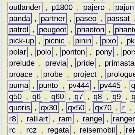
outlander
,
p1800
,
pajero
,
pajun
panda
,
partner
,
paseo
,
passat
patrol
,
peugeot
,
phaeton
,
phan
pick-up
,
picnic
,
pinin
,
pixo
,
p
polar
,
polo
,
ponton
,
pony
,
por
prelude
,
previa
,
pride
,
primasta
proace
,
probe
,
project
,
prologu
puma
,
punto
,
pv444
,
pv445
,
q50
,
q6
,
q60
,
q7
,
q8
,
q9
,
quoris
,
qx30
,
qx50
,
qx70
,
r
,
r8
,
ralliart
,
ram
,
range
,
range
rc
,
rcz
,
regata
,
reisemobil
,
re