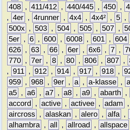
408
,
411/412
,
440/445
,
450
,
,
4er
,
4runner
,
4x4
,
4x4²
,
5
,
500x
,
503
,
504
,
505
,
507
,
5
5er
,
6
,
600
,
6008
,
601
,
604
626
,
63
,
66
,
6er
,
6x6
,
7
,
7
770
,
7er
,
8
,
80
,
806
,
807
,
,
911
,
912
,
914
,
917
,
918
,
9
959
,
968
,
9er
,
a
,
a-klasse
,
a5
,
a6
,
a7
,
a8
,
a9
,
abarth
,
accord
,
active
,
activee
,
adam
aircross
,
alaskan
,
alero
,
alfa
,
alhambra
,
all
,
allroad
,
allspace