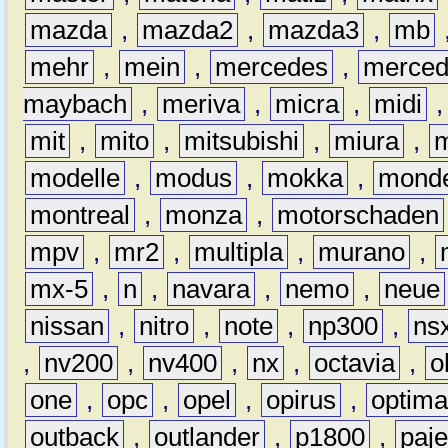
mazda
,
mazda2
,
mazda3
,
mb
mehr
,
mein
,
mercedes
,
merce
maybach
,
meriva
,
micra
,
midi
mit
,
mito
,
mitsubishi
,
miura
,
modelle
,
modus
,
mokka
,
mond
montreal
,
monza
,
motorschaden
mpv
,
mr2
,
multipla
,
murano
,
mx-5
,
n
,
navara
,
nemo
,
neue
nissan
,
nitro
,
note
,
np300
,
ns
,
nv200
,
nv400
,
nx
,
octavia
,
o
one
,
opc
,
opel
,
opirus
,
optim
outback
,
outlander
,
p1800
,
paje