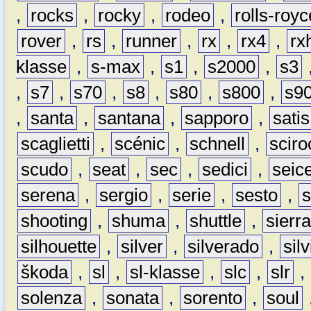
,
rocks
,
rocky
,
rodeo
,
rolls-royc
rover
,
rs
,
runner
,
rx
,
rx4
,
rx
klasse
,
s-max
,
s1
,
s2000
,
s3
,
s7
,
s70
,
s8
,
s80
,
s800
,
s9
,
santa
,
santana
,
sapporo
,
satis
scaglietti
,
scénic
,
schnell
,
sciro
scudo
,
seat
,
sec
,
sedici
,
seic
serena
,
sergio
,
serie
,
sesto
,
shooting
,
shuma
,
shuttle
,
sierr
silhouette
,
silver
,
silverado
,
silv
škoda
,
sl
,
sl-klasse
,
slc
,
slr
,
solenza
,
sonata
,
sorento
,
soul