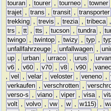
touran
,
tourer
,
tourneo
,
towner
trajet
,
trans
,
transit
,
transporter
trekking
,
trevis
,
trezia
,
tribeca
trs
,
tt
,
tts
,
tucson
,
tundra
,
tu
twingo
,
twintop
,
twizy
,
typ
,
ty
unfallfahrzeuge
,
unfallwagen
,
un
up
,
urban
,
urraco
,
urus
,
urva
v6
,
v60
,
v70
,
v8
,
v90
,
vane
,
vel
,
velar
,
veloster
,
veneno
,
verkaufen
,
verschrotten
,
verschro
verso-s
,
viano
,
viper
,
visa
,
vi
volt
,
volvo
,
vw
,
w
,
w115)
,
w