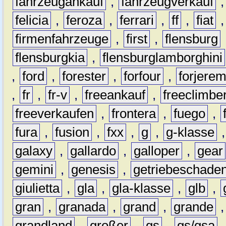
fahrzeugankauf
,
fahrzeugverkauf
felicia
,
feroza
,
ferrari
,
ff
,
fiat
firmenfahrzeuge
,
first
,
flensburg
flensburgkia
,
flensburglamborghini
,
ford
,
forester
,
forfour
,
forjere
,
fr
,
fr-v
,
freeankauf
,
freeclimbe
freeverkaufen
,
frontera
,
fuego
,
fura
,
fusion
,
fxx
,
g
,
g-klasse
galaxy
,
gallardo
,
galloper
,
gear
gemini
,
genesis
,
getriebeschade
giulietta
,
gla
,
gla-klasse
,
glb
,
gran
,
granada
,
grand
,
grande
grandland
,
großer
,
gs
,
gs/gsa