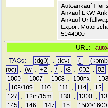
Autoankauf Flen
Ankauf LKW Ank
Ankauf Unfallwa
Export Motorsch
5944000
URL:
auto
TAGs:
(dg0)
,
(fcv)
,
(j
,
(komb
roc)
,
(w
,
+2
,
/
,
/8
,
002
,
02
1000
,
1007
,
1008
,
100nx
,
10
,
108/109
,
110
,
111
,
114
,
12
127
,
12m/15m
,
130
,
1300
,
13
145
,
146
,
147
,
15
,
1500/1600