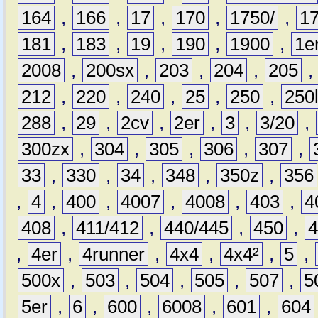
164
,
166
,
17
,
170
,
1750/
,
1
181
,
183
,
19
,
190
,
1900
,
1e
2008
,
200sx
,
203
,
204
,
205
212
,
220
,
240
,
25
,
250
,
250
288
,
29
,
2cv
,
2er
,
3
,
3/20
,
300zx
,
304
,
305
,
306
,
307
,
33
,
330
,
34
,
348
,
350z
,
356
,
4
,
400
,
4007
,
4008
,
403
,
4
408
,
411/412
,
440/445
,
450
,
,
4er
,
4runner
,
4x4
,
4x4²
,
5
,
500x
,
503
,
504
,
505
,
507
,
5
5er
,
6
,
600
,
6008
,
601
,
604