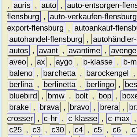
,
auris
,
auto
,
auto-entsorgen-flen
flensburg
,
auto-verkaufen-flensburg
export-flensburg
,
autoankauf-flensb
autohandel-flensburg
,
autohändler-
autos
,
avant
,
avantime
,
avenge
aveo
,
ax
,
aygo
,
b-klasse
,
b-m
baleno
,
barchetta
,
barockengel
berlina
,
berlinetta
,
berlingo
,
bes
bluebird
,
bmw
,
bolt
,
bop
,
box
brake
,
brava
,
bravo
,
brera
,
br
crosser
,
c-hr
,
c-klasse
,
c-max
c25
,
c3
,
c30
,
c4
,
c5
,
c6
,
c