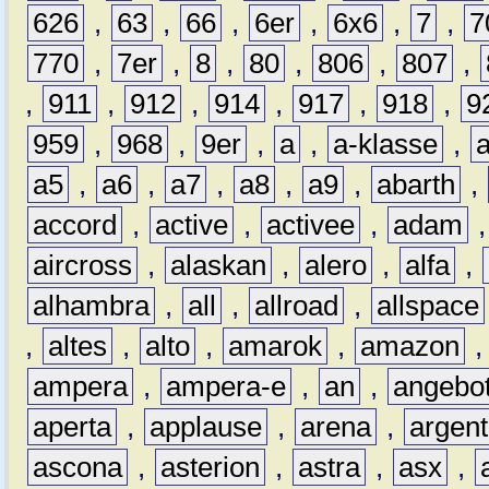
626
,
63
,
66
,
6er
,
6x6
,
7
,
7
770
,
7er
,
8
,
80
,
806
,
807
,
,
911
,
912
,
914
,
917
,
918
,
9
959
,
968
,
9er
,
a
,
a-klasse
,
a5
,
a6
,
a7
,
a8
,
a9
,
abarth
,
accord
,
active
,
activee
,
adam
aircross
,
alaskan
,
alero
,
alfa
,
alhambra
,
all
,
allroad
,
allspace
,
altes
,
alto
,
amarok
,
amazon
ampera
,
ampera-e
,
an
,
angebo
aperta
,
applause
,
arena
,
argen
ascona
,
asterion
,
astra
,
asx
,