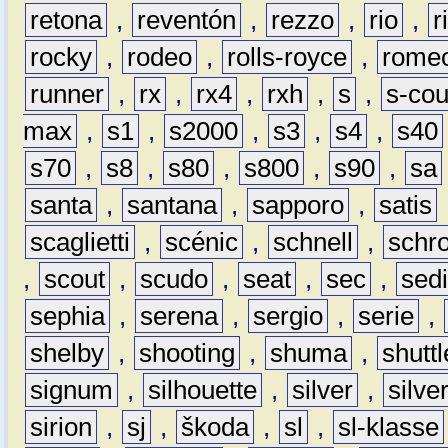
retona
,
reventón
,
rezzo
,
rio
,
r
rocky
,
rodeo
,
rolls-royce
,
rome
runner
,
rx
,
rx4
,
rxh
,
s
,
s-co
max
,
s1
,
s2000
,
s3
,
s4
,
s40
s70
,
s8
,
s80
,
s800
,
s90
,
sa
santa
,
santana
,
sapporo
,
satis
scaglietti
,
scénic
,
schnell
,
schro
,
scout
,
scudo
,
seat
,
sec
,
sedi
sephia
,
serena
,
sergio
,
serie
,
shelby
,
shooting
,
shuma
,
shuttl
signum
,
silhouette
,
silver
,
silve
sirion
,
sj
,
škoda
,
sl
,
sl-klasse