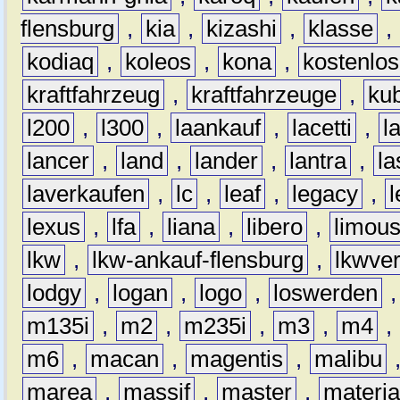
flensburg
,
kia
,
kizashi
,
klasse
,
kodiaq
,
koleos
,
kona
,
kostenlos
kraftfahrzeug
,
kraftfahrzeuge
,
kub
l200
,
l300
,
laankauf
,
lacetti
,
l
lancer
,
land
,
lander
,
lantra
,
la
laverkaufen
,
lc
,
leaf
,
legacy
,
lexus
,
lfa
,
liana
,
libero
,
limous
lkw
,
lkw-ankauf-flensburg
,
lkwver
lodgy
,
logan
,
logo
,
loswerden
m135i
,
m2
,
m235i
,
m3
,
m4
,
m6
,
macan
,
magentis
,
malibu
marea
,
massif
,
master
,
materi