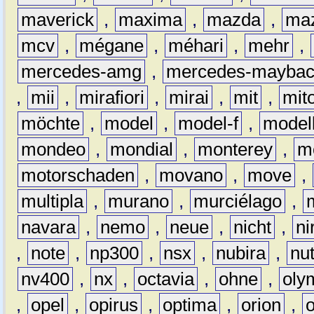
maverick
,
maxima
,
mazda
,
ma
mcv
,
mégane
,
méhari
,
mehr
,
mercedes-amg
,
mercedes-mayba
,
mii
,
mirafiori
,
mirai
,
mit
,
mit
möchte
,
model
,
model-f
,
model
mondeo
,
mondial
,
monterey
,
m
motorschaden
,
movano
,
move
,
multipla
,
murano
,
murciélago
,
navara
,
nemo
,
neue
,
nicht
,
ni
,
note
,
np300
,
nsx
,
nubira
,
nu
nv400
,
nx
,
octavia
,
ohne
,
oly
,
opel
,
opirus
,
optima
,
orion
,