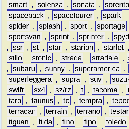
smart
,
solenza
,
sonata
,
sorent
spaceback
,
spacetourer
,
spark
spider
,
splash
,
sport
,
sportage
sportsvan
,
sprint
,
sprinter
,
spyd
,
ssr
,
st
,
star
,
starion
,
starlet
stilo
,
stonic
,
strada
,
stradale
,
,
subaru
,
sunny
,
superamerica
,
superleggera
,
supra
,
suv
,
suzu
swift
,
sx4
,
sz/rz
,
t
,
tacoma
,
taro
,
taunus
,
tc
,
tempra
,
tepe
terracan
,
terrain
,
terrano
,
testa
tiguan
,
tiida
,
tino
,
tipo
,
toledo