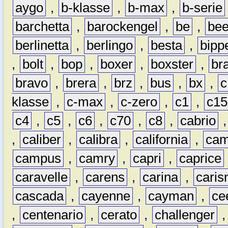
aygo
,
b-klasse
,
b-max
,
b-serie
barchetta
,
barockengel
,
be
,
be
berlinetta
,
berlingo
,
besta
,
bipp
,
bolt
,
bop
,
boxer
,
boxster
,
br
bravo
,
brera
,
brz
,
bus
,
bx
,
c
klasse
,
c-max
,
c-zero
,
c1
,
c15
c4
,
c5
,
c6
,
c70
,
c8
,
cabrio
,
caliber
,
calibra
,
california
,
cam
campus
,
camry
,
capri
,
caprice
caravelle
,
carens
,
carina
,
cari
cascada
,
cayenne
,
cayman
,
ce
,
centenario
,
cerato
,
challenger