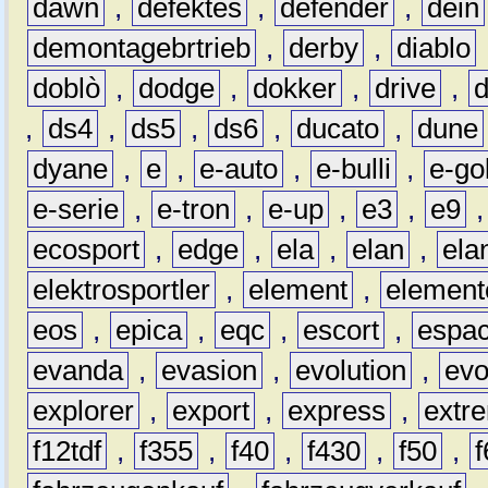
dawn
,
defektes
,
defender
,
dein
demontagebrtrieb
,
derby
,
diablo
doblò
,
dodge
,
dokker
,
drive
,
,
ds4
,
ds5
,
ds6
,
ducato
,
dune
dyane
,
e
,
e-auto
,
e-bulli
,
e-gol
e-serie
,
e-tron
,
e-up
,
e3
,
e9
ecosport
,
edge
,
ela
,
elan
,
ela
elektrosportler
,
element
,
element
eos
,
epica
,
eqc
,
escort
,
espa
evanda
,
evasion
,
evolution
,
ev
explorer
,
export
,
express
,
extr
f12tdf
,
f355
,
f40
,
f430
,
f50
,
f