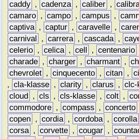
caddy
,
cadenza
,
caliber
,
calibr
camaro
,
campo
,
campus
,
camr
captiva
,
captur
,
caravelle
,
care
carnival
,
carrera
,
cascada
,
cay
celerio
,
celica
,
cell
,
centenario
charade
,
charger
,
charmant
,
ch
chevrolet
,
cinquecento
,
citan
,
c
,
cla-klasse
,
clarity
,
clarus
,
clc-
cloud
,
cls
,
cls-klasse
,
colt
,
c
commodore
,
compass
,
concerto
copen
,
cordia
,
cordoba
,
corolla
corsa
,
corvette
,
cougar
,
counta