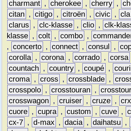
charmant
,
cherokee
,
cherry
,
ch
citan
,
citigo
,
citroën
,
civic
,
cla
clarus
,
clc-klasse
,
clio
,
clk-kla
klasse
,
colt
,
combo
,
commande
,
concerto
,
connect
,
consul
,
co
corolla
,
corona
,
corrado
,
corsa
countach
,
country
,
coupé
,
couri
croma
,
cross
,
crossblade
,
cros
crosspolo
,
crosstouran
,
crosstou
crosswagon
,
cruiser
,
cruze
,
cr
cuore
,
cupra
,
custom
,
cuve
,
cx-7
,
d-max
,
dacia
,
daihatsu
,