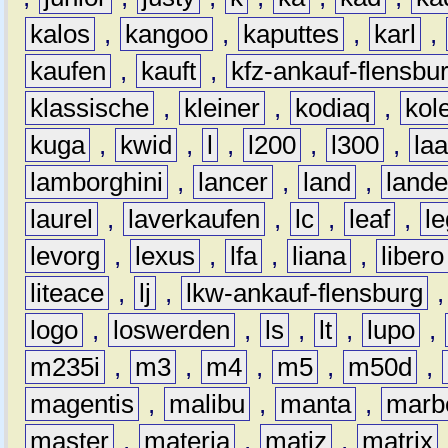
kalos
,
kangoo
,
kaputtes
,
karl
,
kaufen
,
kauft
,
kfz-ankauf-flensbu
klassische
,
kleiner
,
kodiaq
,
kol
kuga
,
kwid
,
l
,
l200
,
l300
,
la
lamborghini
,
lancer
,
land
,
lande
laurel
,
laverkaufen
,
lc
,
leaf
,
l
levorg
,
lexus
,
lfa
,
liana
,
libero
liteace
,
lj
,
lkw-ankauf-flensburg
logo
,
loswerden
,
ls
,
lt
,
lupo
,
m235i
,
m3
,
m4
,
m5
,
m50d
,
magentis
,
malibu
,
manta
,
marb
master
,
materia
,
matiz
,
matrix