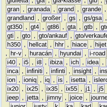
giulietta
,
gla
,
gla-klasse
,
glb
,
gran
,
granada
,
grand
,
grande
grandland
,
großer
,
gs
,
gs/gsa
gt350
,
gt4
,
gt86
,
gta
,
gtb
,
gt
gti
,
gto
,
gto/ankauf
,
gto/verkauf
h350
,
hellcat
,
hhr
,
hiace
,
hijet
,
hr-v
,
huracán
,
hyundai
,
i-road
i40
,
i5
,
i8
,
ibiza
,
ich
,
idea
,
inca
,
infiniti
,
infinti
,
insight
,
in
ion
,
ioniq
,
iq
,
is
,
isetta
,
isler
ix20
,
ix25
,
ix35
,
ix55
,
j1
,
j5
jeep
,
jetta
,
jimny
,
joice
,
journ
,
junior
,
justy
,
k
,
ka
,
kad
,
ka