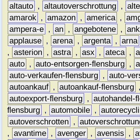
altauto
,
altautoverschrottung
,
alt
amarok
,
amazon
,
america
,
am
ampera-e
,
an
,
angebotene
,
ank
applause
,
arena
,
argenta
,
arna
,
asterion
,
astra
,
asx
,
ateca
,
a
auto
,
auto-entsorgen-flensburg
,
a
auto-verkaufen-flensburg
,
auto-ver
autoankauf
,
autoankauf-flensburg
autoexport-flensburg
,
autohandel-f
flensburg
,
automobile
,
autorecycl
autoverschrotten
,
autoverschrottun
,
avantime
,
avenger
,
avensis
,
a