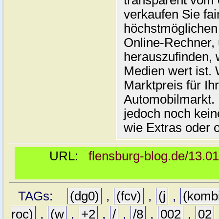
transparent vom 
verkaufen Sie fai
höchstmöglichen 
Online-Rechner,
herauszufinden, w
Medien wert ist. 
Marktpreis für I
Automobilmarkt. 
jedoch noch kein
wie Extras oder 
URL:
flensburg-blog.de/13.0
TAGs:
(dg0)
,
(fcv)
,
(j
,
(komb
roc)
,
(w
,
+2
,
/
,
/8
,
002
,
02