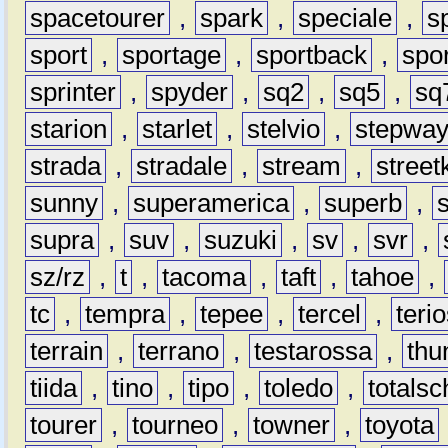
spacetourer
,
spark
,
speciale
,
s
sport
,
sportage
,
sportback
,
spo
sprinter
,
spyder
,
sq2
,
sq5
,
sq
starion
,
starlet
,
stelvio
,
stepwa
strada
,
stradale
,
stream
,
street
sunny
,
superamerica
,
superb
,
supra
,
suv
,
suzuki
,
sv
,
svr
,
sz/rz
,
t
,
tacoma
,
taft
,
tahoe
,
tc
,
tempra
,
tepee
,
tercel
,
teri
terrain
,
terrano
,
testarossa
,
thu
tiida
,
tino
,
tipo
,
toledo
,
totals
tourer
,
tourneo
,
towner
,
toyota