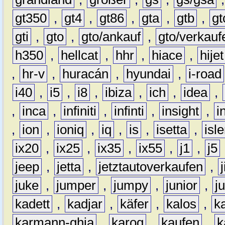
gt350
,
gt4
,
gt86
,
gta
,
gtb
,
gt
gti
,
gto
,
gto/ankauf
,
gto/verkauf
h350
,
hellcat
,
hhr
,
hiace
,
hijet
,
hr-v
,
huracán
,
hyundai
,
i-road
i40
,
i5
,
i8
,
ibiza
,
ich
,
idea
,
,
inca
,
infiniti
,
infinti
,
insight
,
i
,
ion
,
ioniq
,
iq
,
is
,
isetta
,
isl
ix20
,
ix25
,
ix35
,
ix55
,
j1
,
j5
jeep
,
jetta
,
jetztautoverkaufen
,
juke
,
jumper
,
jumpy
,
junior
,
j
kadett
,
kadjar
,
käfer
,
kalos
,
k
karmann-ghia
,
karoq
,
kaufen
,
k