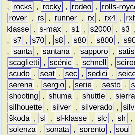
,
rocks
,
rocky
,
rodeo
,
rolls-royc
rover
,
rs
,
runner
,
rx
,
rx4
,
rx
klasse
,
s-max
,
s1
,
s2000
,
s3
,
s7
,
s70
,
s8
,
s80
,
s800
,
s9
,
santa
,
santana
,
sapporo
,
satis
scaglietti
,
scénic
,
schnell
,
sciro
scudo
,
seat
,
sec
,
sedici
,
seic
serena
,
sergio
,
serie
,
sesto
,
shooting
,
shuma
,
shuttle
,
sierr
silhouette
,
silver
,
silverado
,
silv
škoda
,
sl
,
sl-klasse
,
slc
,
slr
,
solenza
,
sonata
,
sorento
,
soul