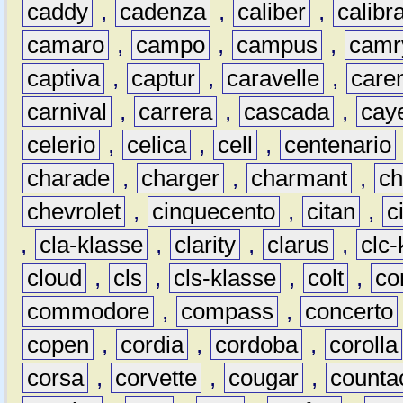
caddy
,
cadenza
,
caliber
,
calibr
camaro
,
campo
,
campus
,
camr
captiva
,
captur
,
caravelle
,
care
carnival
,
carrera
,
cascada
,
cay
celerio
,
celica
,
cell
,
centenario
charade
,
charger
,
charmant
,
ch
chevrolet
,
cinquecento
,
citan
,
c
,
cla-klasse
,
clarity
,
clarus
,
clc-
cloud
,
cls
,
cls-klasse
,
colt
,
c
commodore
,
compass
,
concerto
copen
,
cordia
,
cordoba
,
corolla
corsa
,
corvette
,
cougar
,
counta