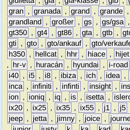
giulietta
,
gla
,
gla-klasse
,
glb
,
gran
,
granada
,
grand
,
grande
grandland
,
großer
,
gs
,
gs/gsa
gt350
,
gt4
,
gt86
,
gta
,
gtb
,
gt
gti
,
gto
,
gto/ankauf
,
gto/verkauf
h350
,
hellcat
,
hhr
,
hiace
,
hijet
,
hr-v
,
huracán
,
hyundai
,
i-road
i40
,
i5
,
i8
,
ibiza
,
ich
,
idea
,
inca
,
infiniti
,
infinti
,
insight
,
in
ion
,
ioniq
,
iq
,
is
,
isetta
,
isler
ix20
,
ix25
,
ix35
,
ix55
,
j1
,
j5
jeep
,
jetta
,
jimny
,
joice
,
journ
,
junior
,
justy
,
k
,
ka
,
kad
,
ka