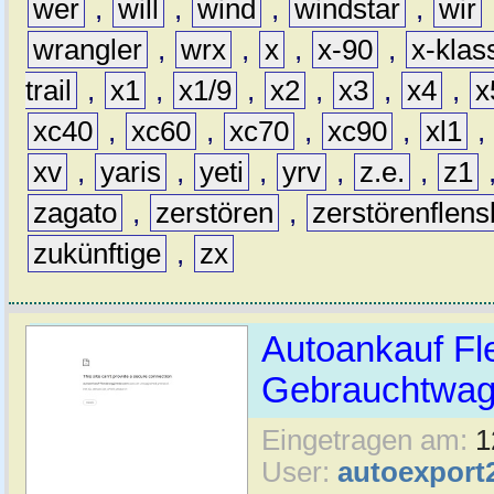
wer
,
will
,
wind
,
windstar
,
wir
wrangler
,
wrx
,
x
,
x-90
,
x-klas
trail
,
x1
,
x1/9
,
x2
,
x3
,
x4
,
x
xc40
,
xc60
,
xc70
,
xc90
,
xl1
,
xv
,
yaris
,
yeti
,
yrv
,
z.e.
,
z1
zagato
,
zerstören
,
zerstörenflen
zukünftige
,
zx
Autoankauf Fl
Gebrauchtwage
Eingetragen am:
1
User:
autoexport