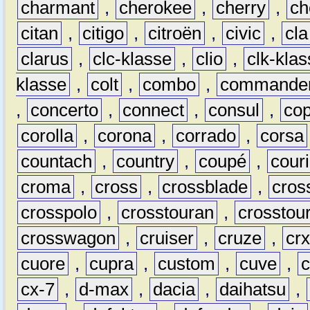
charmant
,
cherokee
,
cherry
,
ch
citan
,
citigo
,
citroën
,
civic
,
cla
clarus
,
clc-klasse
,
clio
,
clk-kla
klasse
,
colt
,
combo
,
commande
,
concerto
,
connect
,
consul
,
co
corolla
,
corona
,
corrado
,
corsa
countach
,
country
,
coupé
,
couri
croma
,
cross
,
crossblade
,
cros
crosspolo
,
crosstouran
,
crosstou
crosswagon
,
cruiser
,
cruze
,
cr
cuore
,
cupra
,
custom
,
cuve
,
cx-7
,
d-max
,
dacia
,
daihatsu
,