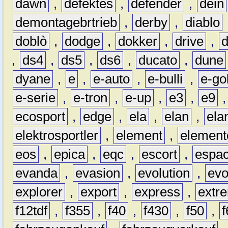
dawn
,
defektes
,
defender
,
dein
demontagebrtrieb
,
derby
,
diablo
doblò
,
dodge
,
dokker
,
drive
,
,
ds4
,
ds5
,
ds6
,
ducato
,
dune
dyane
,
e
,
e-auto
,
e-bulli
,
e-gol
e-serie
,
e-tron
,
e-up
,
e3
,
e9
ecosport
,
edge
,
ela
,
elan
,
ela
elektrosportler
,
element
,
element
eos
,
epica
,
eqc
,
escort
,
espa
evanda
,
evasion
,
evolution
,
ev
explorer
,
export
,
express
,
extr
f12tdf
,
f355
,
f40
,
f430
,
f50
,
f