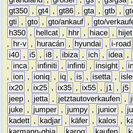
gt350
,
gt4
,
gt86
,
gta
,
gtb
,
gt
gti
,
gto
,
gto/ankauf
,
gto/verkauf
h350
,
hellcat
,
hhr
,
hiace
,
hijet
,
hr-v
,
huracán
,
hyundai
,
i-road
i40
,
i5
,
i8
,
ibiza
,
ich
,
idea
,
,
inca
,
infiniti
,
infinti
,
insight
,
i
,
ion
,
ioniq
,
iq
,
is
,
isetta
,
isl
ix20
,
ix25
,
ix35
,
ix55
,
j1
,
j5
jeep
,
jetta
,
jetztautoverkaufen
,
juke
,
jumper
,
jumpy
,
junior
,
j
kadett
,
kadjar
,
käfer
,
kalos
,
k
karmann-ghia
,
karoq
,
kaufen
,
k