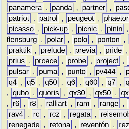
panamera
,
panda
,
partner
,
pas
patriot
,
patrol
,
peugeot
,
phaeto
picasso
,
pick-up
,
picnic
,
pinin
flensburg
,
polar
,
polo
,
ponton
,
praktik
,
prelude
,
previa
,
pride
prius
,
proace
,
probe
,
project
,
pulsar
,
puma
,
punto
,
pv444
,
q4
,
q5
,
q50
,
q6
,
q60
,
q7
,
,
qubo
,
quoris
,
qx30
,
qx50
,
qx
,
r6
,
r8
,
ralliart
,
ram
,
range
,
rav4
,
rc
,
rcz
,
regata
,
reisemob
renegade
,
retona
,
reventón
,
re