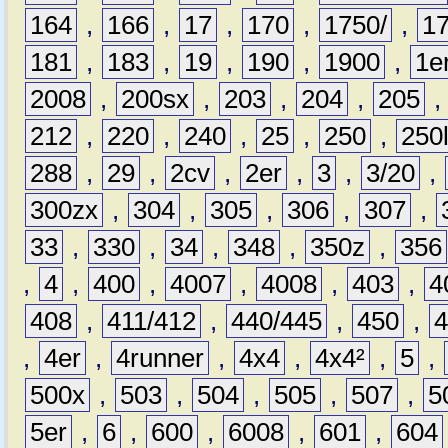
164
,
166
,
17
,
170
,
1750/
,
1
181
,
183
,
19
,
190
,
1900
,
1e
2008
,
200sx
,
203
,
204
,
205
212
,
220
,
240
,
25
,
250
,
250
288
,
29
,
2cv
,
2er
,
3
,
3/20
,
300zx
,
304
,
305
,
306
,
307
,
33
,
330
,
34
,
348
,
350z
,
356
,
4
,
400
,
4007
,
4008
,
403
,
4
408
,
411/412
,
440/445
,
450
,
,
4er
,
4runner
,
4x4
,
4x4²
,
5
,
500x
,
503
,
504
,
505
,
507
,
5
5er
,
6
,
600
,
6008
,
601
,
604