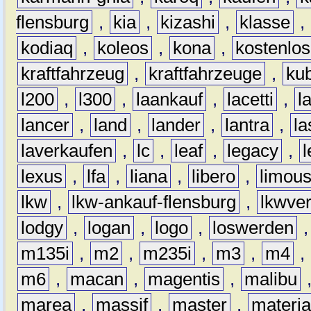
flensburg
,
kia
,
kizashi
,
klasse
,
kodiaq
,
koleos
,
kona
,
kostenlos
kraftfahrzeug
,
kraftfahrzeuge
,
kub
l200
,
l300
,
laankauf
,
lacetti
,
l
lancer
,
land
,
lander
,
lantra
,
la
laverkaufen
,
lc
,
leaf
,
legacy
,
lexus
,
lfa
,
liana
,
libero
,
limous
lkw
,
lkw-ankauf-flensburg
,
lkwver
lodgy
,
logan
,
logo
,
loswerden
m135i
,
m2
,
m235i
,
m3
,
m4
,
m6
,
macan
,
magentis
,
malibu
marea
,
massif
,
master
,
materi