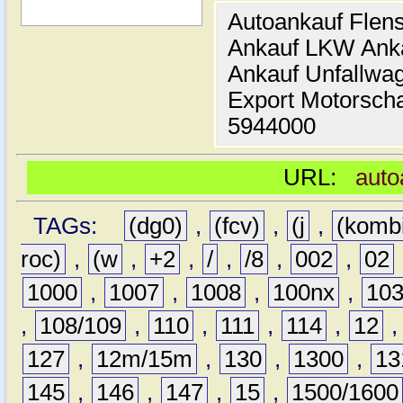
Autoankauf Flen
Ankauf LKW Ank
Ankauf Unfallwa
Export Motorsch
5944000
URL:
auto
TAGs:
(dg0)
,
(fcv)
,
(j
,
(komb
roc)
,
(w
,
+2
,
/
,
/8
,
002
,
02
1000
,
1007
,
1008
,
100nx
,
10
,
108/109
,
110
,
111
,
114
,
12
127
,
12m/15m
,
130
,
1300
,
13
145
,
146
,
147
,
15
,
1500/1600