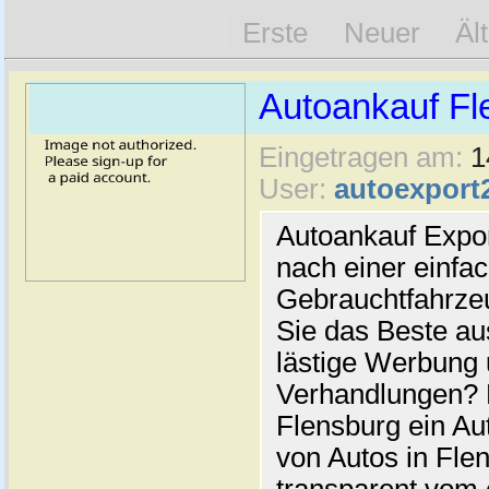
Erste
Neuer
Äl
Autoankauf Fl
Eingetragen am:
1
User:
autoexport
Autoankauf Expo
nach einer einfac
Gebrauchtfahrze
Sie das Beste au
lästige Werbung
Verhandlungen? 
Flensburg ein Au
von Autos in Flen