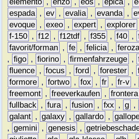
elemento
,
enzo
,
eos
,
epica
,
e
espada
,
ev
,
evalia
,
evanda
,
e
evoque
,
exeo
,
expert
,
explorer
f-150
,
f12
,
f12tdf
,
f355
,
f40
,
favorit/forman
,
fe
,
felicia
,
feroz
,
figo
,
fiorino
,
firmenfahrzeuge
,
fluence
,
focus
,
ford
,
forester
,
formore
,
fortwo
,
fox
,
fr
,
fr-v
,
freemont
,
freeverkaufen
,
frontera
fullback
,
fura
,
fusion
,
fxx
,
g
,
galant
,
galaxy
,
gallardo
,
gallop
,
gemini
,
genesis
,
getriebeschad