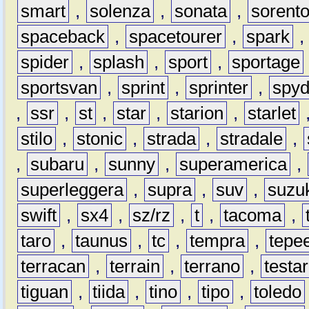
smart
,
solenza
,
sonata
,
sorent
spaceback
,
spacetourer
,
spark
spider
,
splash
,
sport
,
sportage
sportsvan
,
sprint
,
sprinter
,
spyd
,
ssr
,
st
,
star
,
starion
,
starlet
stilo
,
stonic
,
strada
,
stradale
,
,
subaru
,
sunny
,
superamerica
,
superleggera
,
supra
,
suv
,
suzu
swift
,
sx4
,
sz/rz
,
t
,
tacoma
,
taro
,
taunus
,
tc
,
tempra
,
tepe
terracan
,
terrain
,
terrano
,
testa
tiguan
,
tiida
,
tino
,
tipo
,
toledo