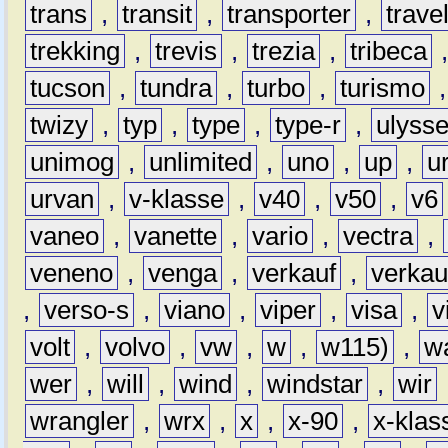
trans
,
transit
,
transporter
,
travel
trekking
,
trevis
,
trezia
,
tribeca
tucson
,
tundra
,
turbo
,
turismo
twizy
,
typ
,
type
,
type-r
,
ulyss
unimog
,
unlimited
,
uno
,
up
,
u
urvan
,
v-klasse
,
v40
,
v50
,
v6
vaneo
,
vanette
,
vario
,
vectra
,
veneno
,
venga
,
verkauf
,
verkau
,
verso-s
,
viano
,
viper
,
visa
,
v
volt
,
volvo
,
vw
,
w
,
w115)
,
w
wer
,
will
,
wind
,
windstar
,
wir
wrangler
,
wrx
,
x
,
x-90
,
x-klas