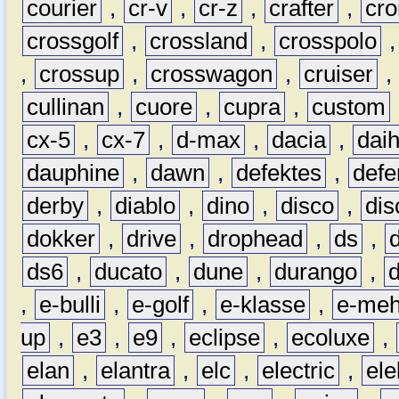
courier
,
cr-v
,
cr-z
,
crafter
,
cr
crossgolf
,
crossland
,
crosspolo
,
crossup
,
crosswagon
,
cruiser
,
cullinan
,
cuore
,
cupra
,
custom
cx-5
,
cx-7
,
d-max
,
dacia
,
dai
dauphine
,
dawn
,
defektes
,
defe
derby
,
diablo
,
dino
,
disco
,
dis
dokker
,
drive
,
drophead
,
ds
,
ds6
,
ducato
,
dune
,
durango
,
,
e-bulli
,
e-golf
,
e-klasse
,
e-meh
up
,
e3
,
e9
,
eclipse
,
ecoluxe
,
elan
,
elantra
,
elc
,
electric
,
ele