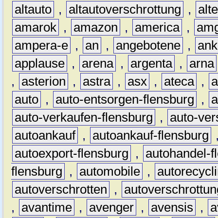
altauto
,
altautoverschrottung
,
alt
amarok
,
amazon
,
america
,
am
ampera-e
,
an
,
angebotene
,
ank
applause
,
arena
,
argenta
,
arna
,
asterion
,
astra
,
asx
,
ateca
,
a
auto
,
auto-entsorgen-flensburg
,
a
auto-verkaufen-flensburg
,
auto-ver
autoankauf
,
autoankauf-flensburg
autoexport-flensburg
,
autohandel-f
flensburg
,
automobile
,
autorecycl
autoverschrotten
,
autoverschrottun
,
avantime
,
avenger
,
avensis
,
a