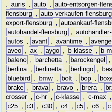
,
auris
,
auto
,
auto-entsorgen-flen
flensburg
,
auto-verkaufen-flensburg
export-flensburg
,
autoankauf-flensb
autohandel-flensburg
,
autohändler-
autos
,
avant
,
avantime
,
avenge
aveo
,
ax
,
aygo
,
b-klasse
,
b-m
baleno
,
barchetta
,
barockengel
berlina
,
berlinetta
,
berlingo
,
bes
bluebird
,
bmw
,
bolt
,
bop
,
box
brake
,
brava
,
bravo
,
brera
,
br
crosser
,
c-hr
,
c-klasse
,
c-max
c25
,
c3
,
c30
,
c4
,
c5
,
c6
,
c