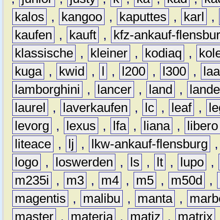
kalos
,
kangoo
,
kaputtes
,
karl
,
kaufen
,
kauft
,
kfz-ankauf-flensbu
klassische
,
kleiner
,
kodiaq
,
kol
kuga
,
kwid
,
l
,
l200
,
l300
,
la
lamborghini
,
lancer
,
land
,
lande
laurel
,
laverkaufen
,
lc
,
leaf
,
l
levorg
,
lexus
,
lfa
,
liana
,
libero
liteace
,
lj
,
lkw-ankauf-flensburg
logo
,
loswerden
,
ls
,
lt
,
lupo
,
m235i
,
m3
,
m4
,
m5
,
m50d
,
magentis
,
malibu
,
manta
,
marb
master
,
materia
,
matiz
,
matrix