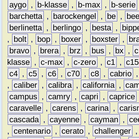
aygo
,
b-klasse
,
b-max
,
b-serie
barchetta
,
barockengel
,
be
,
be
berlinetta
,
berlingo
,
besta
,
bipp
,
bolt
,
bop
,
boxer
,
boxster
,
br
bravo
,
brera
,
brz
,
bus
,
bx
,
c
klasse
,
c-max
,
c-zero
,
c1
,
c15
c4
,
c5
,
c6
,
c70
,
c8
,
cabrio
,
caliber
,
calibra
,
california
,
cam
campus
,
camry
,
capri
,
caprice
caravelle
,
carens
,
carina
,
cari
cascada
,
cayenne
,
cayman
,
ce
,
centenario
,
cerato
,
challenger