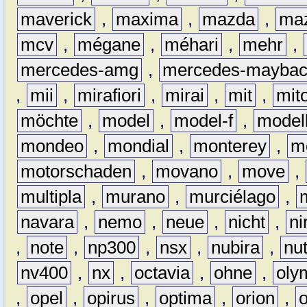
maverick
,
maxima
,
mazda
,
ma
mcv
,
mégane
,
méhari
,
mehr
,
mercedes-amg
,
mercedes-mayba
,
mii
,
mirafiori
,
mirai
,
mit
,
mit
möchte
,
model
,
model-f
,
model
mondeo
,
mondial
,
monterey
,
m
motorschaden
,
movano
,
move
,
multipla
,
murano
,
murciélago
,
navara
,
nemo
,
neue
,
nicht
,
ni
,
note
,
np300
,
nsx
,
nubira
,
nu
nv400
,
nx
,
octavia
,
ohne
,
oly
,
opel
,
opirus
,
optima
,
orion
,