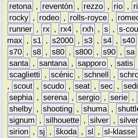
retona
,
reventón
,
rezzo
,
rio
,
r
rocky
,
rodeo
,
rolls-royce
,
rome
runner
,
rx
,
rx4
,
rxh
,
s
,
s-co
max
,
s1
,
s2000
,
s3
,
s4
,
s40
s70
,
s8
,
s80
,
s800
,
s90
,
sa
santa
,
santana
,
sapporo
,
satis
scaglietti
,
scénic
,
schnell
,
schro
,
scout
,
scudo
,
seat
,
sec
,
sedi
sephia
,
serena
,
sergio
,
serie
,
shelby
,
shooting
,
shuma
,
shuttl
signum
,
silhouette
,
silver
,
silve
sirion
,
sj
,
škoda
,
sl
,
sl-klasse