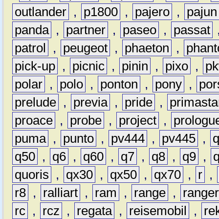
outlander
,
p1800
,
pajero
,
pajun
panda
,
partner
,
paseo
,
passat
patrol
,
peugeot
,
phaeton
,
phan
pick-up
,
picnic
,
pinin
,
pixo
,
p
polar
,
polo
,
ponton
,
pony
,
por
prelude
,
previa
,
pride
,
primasta
proace
,
probe
,
project
,
prologu
puma
,
punto
,
pv444
,
pv445
,
q50
,
q6
,
q60
,
q7
,
q8
,
q9
,
quoris
,
qx30
,
qx50
,
qx70
,
r
,
r8
,
ralliart
,
ram
,
range
,
range
rc
,
rcz
,
regata
,
reisemobil
,
re