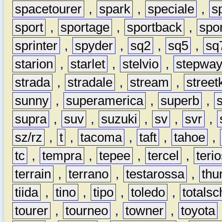
spacetourer
,
spark
,
speciale
,
s
sport
,
sportage
,
sportback
,
spo
sprinter
,
spyder
,
sq2
,
sq5
,
sq
starion
,
starlet
,
stelvio
,
stepwa
strada
,
stradale
,
stream
,
street
sunny
,
superamerica
,
superb
,
supra
,
suv
,
suzuki
,
sv
,
svr
,
sz/rz
,
t
,
tacoma
,
taft
,
tahoe
,
tc
,
tempra
,
tepee
,
tercel
,
teri
terrain
,
terrano
,
testarossa
,
thu
tiida
,
tino
,
tipo
,
toledo
,
totals
tourer
,
tourneo
,
towner
,
toyota