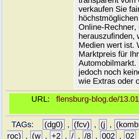
transparent vom 
verkaufen Sie fai
höchstmöglichen 
Online-Rechner,
herauszufinden, w
Medien wert ist. 
Marktpreis für I
Automobilmarkt. 
jedoch noch kein
wie Extras oder 
URL:
flensburg-blog.de/13.0
TAGs:
(dg0)
,
(fcv)
,
(j
,
(komb
roc)
,
(w
,
+2
,
/
,
/8
,
002
,
02