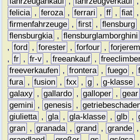
fahrzeugankauf
,
fahrzeugverkauf
felicia
,
feroza
,
ferrari
,
ff
,
fiat
firmenfahrzeuge
,
first
,
flensburg
flensburgkia
,
flensburglamborghini
,
ford
,
forester
,
forfour
,
forjere
,
fr
,
fr-v
,
freeankauf
,
freeclimbe
freeverkaufen
,
frontera
,
fuego
,
fura
,
fusion
,
fxx
,
g
,
g-klasse
galaxy
,
gallardo
,
galloper
,
gear
gemini
,
genesis
,
getriebeschade
giulietta
,
gla
,
gla-klasse
,
glb
,
gran
,
granada
,
grand
,
grande
grandland
,
großer
,
gs
,
gs/gsa