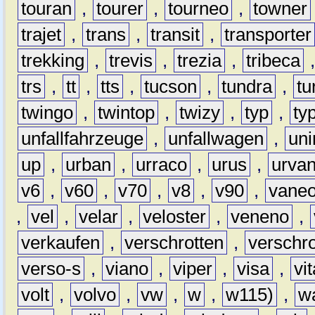
touran
,
tourer
,
tourneo
,
towner
trajet
,
trans
,
transit
,
transporter
trekking
,
trevis
,
trezia
,
tribeca
trs
,
tt
,
tts
,
tucson
,
tundra
,
tu
twingo
,
twintop
,
twizy
,
typ
,
ty
unfallfahrzeuge
,
unfallwagen
,
un
up
,
urban
,
urraco
,
urus
,
urva
v6
,
v60
,
v70
,
v8
,
v90
,
vane
,
vel
,
velar
,
veloster
,
veneno
,
verkaufen
,
verschrotten
,
verschro
verso-s
,
viano
,
viper
,
visa
,
vi
volt
,
volvo
,
vw
,
w
,
w115)
,
w