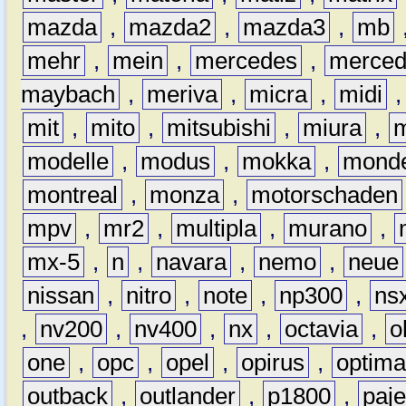
mazda
,
mazda2
,
mazda3
,
mb
mehr
,
mein
,
mercedes
,
merce
maybach
,
meriva
,
micra
,
midi
mit
,
mito
,
mitsubishi
,
miura
,
modelle
,
modus
,
mokka
,
mond
montreal
,
monza
,
motorschaden
mpv
,
mr2
,
multipla
,
murano
,
mx-5
,
n
,
navara
,
nemo
,
neue
nissan
,
nitro
,
note
,
np300
,
ns
,
nv200
,
nv400
,
nx
,
octavia
,
o
one
,
opc
,
opel
,
opirus
,
optim
outback
,
outlander
,
p1800
,
paje