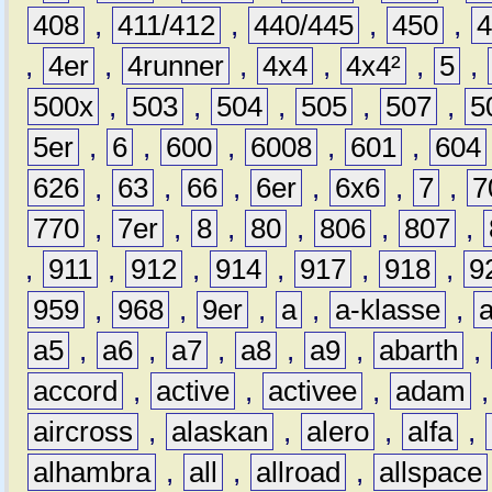
408
,
411/412
,
440/445
,
450
,
,
4er
,
4runner
,
4x4
,
4x4²
,
5
,
500x
,
503
,
504
,
505
,
507
,
5
5er
,
6
,
600
,
6008
,
601
,
604
626
,
63
,
66
,
6er
,
6x6
,
7
,
7
770
,
7er
,
8
,
80
,
806
,
807
,
,
911
,
912
,
914
,
917
,
918
,
9
959
,
968
,
9er
,
a
,
a-klasse
,
a5
,
a6
,
a7
,
a8
,
a9
,
abarth
,
accord
,
active
,
activee
,
adam
aircross
,
alaskan
,
alero
,
alfa
,
alhambra
,
all
,
allroad
,
allspace