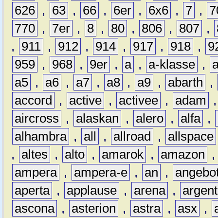
626
,
63
,
66
,
6er
,
6x6
,
7
,
7
770
,
7er
,
8
,
80
,
806
,
807
,
,
911
,
912
,
914
,
917
,
918
,
9
959
,
968
,
9er
,
a
,
a-klasse
,
a5
,
a6
,
a7
,
a8
,
a9
,
abarth
,
accord
,
active
,
activee
,
adam
aircross
,
alaskan
,
alero
,
alfa
,
alhambra
,
all
,
allroad
,
allspace
,
altes
,
alto
,
amarok
,
amazon
ampera
,
ampera-e
,
an
,
angebo
aperta
,
applause
,
arena
,
argen
ascona
,
asterion
,
astra
,
asx
,