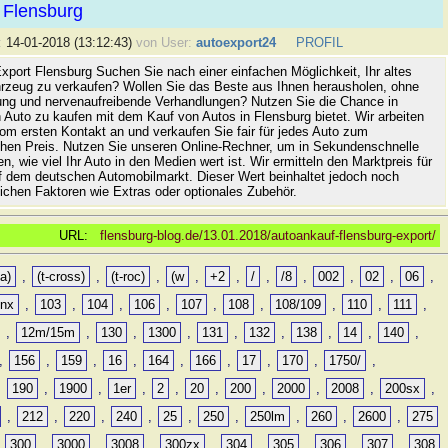
 Flensburg
:
14-01-2018 (13:12:43)
von User:
autoexport24
PROFIL
xport Flensburg Suchen Sie nach einer einfachen Möglichkeit, Ihr altes
rzeug zu verkaufen? Wollen Sie das Beste aus Ihnen herausholen, ohne
ung und nervenaufreibende Verhandlungen? Nutzen Sie die Chance in
 Auto zu kaufen mit dem Kauf von Autos in Flensburg bietet. Wir arbeiten
vom ersten Kontakt an und verkaufen Sie fair für jedes Auto zum
hen Preis. Nutzen Sie unseren Online-Rechner, um in Sekundenschnelle
n, wie viel Ihr Auto in den Medien wert ist. Wir ermitteln den Marktpreis für
uf dem deutschen Automobilmarkt. Dieser Wert beinhaltet jedoch noch
lichen Faktoren wie Extras oder optionales Zubehör.
URL:
flensburg-blog.de/13.01.2018/autoankauf-flensburg-export/
a)
,
(t-cross)
,
(t-roc)
,
(w
,
+2
,
/
,
/8
,
002
,
02
,
06
,
0nx
,
103
,
104
,
106
,
107
,
108
,
108/109
,
110
,
111
,
,
12m/15m
,
130
,
1300
,
131
,
132
,
138
,
14
,
140
,
,
156
,
159
,
16
,
164
,
166
,
17
,
170
,
1750/
,
,
190
,
1900
,
1er
,
2
,
20
,
200
,
2000
,
2008
,
200sx
,
,
212
,
220
,
240
,
25
,
250
,
250lm
,
260
,
2600
,
275
,
300
,
3000
,
3008
,
300zx
,
304
,
305
,
306
,
307
,
308