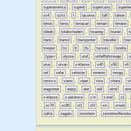
superamerica
,
superb
,
supercarry
,
superle
sx4
,
sz/rz
,
t
,
tacoma
,
taft
,
tahoe
,
terios
,
terra
,
terracan
,
terrain
,
terrano
toledo
,
totalschaden
,
touareg
,
touran
,
t
trans
,
transit
,
transporter
,
traveller
,
trax
trooper
,
trs
,
tt
,
tts
,
tucson
,
tundra
,
type-r
,
ulysse
,
und
,
unfallfahrzeuge
,
u
urus
,
urvan
,
v-klasse
,
v40
,
v50
,
v6
vel
,
velar
,
veloster
,
veneno
,
venga
,
verso-s
,
viano
,
viper
,
visa
,
vitara
,
vi
wagoneer
,
wasp
,
wer
,
will
,
wind
,
win
x-klasse
,
x-perience
,
x-tr
,
x-trail
,
x1
,
,
xc70
,
xc90
,
xl1
,
xl3
,
xm
,
xmod
,
zafira
,
zagato
,
zerstören
,
zerstörenflensbu