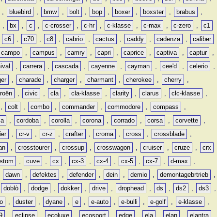
,
bluebird
,
bmw
,
bolt
,
bop
,
boxer
,
boxster
,
brabus
,
,
bx
,
c
,
c-crosser
,
c-hr
,
c-klasse
,
c-max
,
c-zero
,
c1
,
c6
,
c70
,
c8
,
cabrio
,
cactus
,
caddy
,
cadenza
,
caliber
campo
,
campus
,
camry
,
capri
,
caprice
,
captiva
,
captur
,
ival
,
carrera
,
cascada
,
cayenne
,
cayman
,
cee'd
,
celerio
,
ger
,
charade
,
charger
,
charmant
,
cherokee
,
cherry
,
troën
,
civic
,
cla
,
cla-klasse
,
clarity
,
clarus
,
clc-klasse
,
,
colt
,
combo
,
commander
,
commodore
,
compass
,
ia
,
cordoba
,
corolla
,
corona
,
corrado
,
corsa
,
corvette
,
ier
,
cr-v
,
cr-z
,
crafter
,
croma
,
cross
,
crossblade
,
an
,
crosstourer
,
crossup
,
crosswagon
,
cruiser
,
cruze
,
crx
stom
,
cuve
,
cx
,
cx-3
,
cx-4
,
cx-5
,
cx-7
,
d-max
,
,
dawn
,
defektes
,
defender
,
dein
,
demio
,
demontagebrtrieb
,
,
doblò
,
dodge
,
dokker
,
drive
,
drophead
,
ds
,
ds2
,
ds3
,
o
,
duster
,
dyane
,
e
,
e-auto
,
e-bulli
,
e-golf
,
e-klasse
,
9
,
eclipse
,
ecoluxe
,
ecosport
,
edge
,
ela
,
elan
,
elantra
,