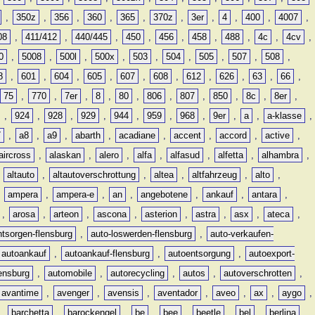
,
350z
,
356
,
360
,
365
,
370z
,
3er
,
4
,
400
,
4007
,
08
,
411/412
,
440/445
,
450
,
456
,
458
,
488
,
4c
,
4cv
,
0
,
5008
,
500l
,
500x
,
503
,
504
,
505
,
507
,
508
,
8
,
601
,
604
,
605
,
607
,
608
,
612
,
626
,
63
,
66
,
75
,
770
,
7er
,
8
,
80
,
806
,
807
,
850
,
8c
,
8er
,
,
924
,
928
,
929
,
944
,
959
,
968
,
9er
,
a
,
a-klasse
,
7
,
a8
,
a9
,
abarth
,
acadiane
,
accent
,
accord
,
active
,
aircross
,
alaskan
,
alero
,
alfa
,
alfasud
,
alfetta
,
alhambra
,
,
altauto
,
altautoverschrottung
,
altea
,
altfahrzeug
,
alto
,
,
ampera
,
ampera-e
,
an
,
angebotene
,
ankauf
,
antara
,
,
arosa
,
arteon
,
ascona
,
asterion
,
astra
,
asx
,
ateca
,
ntsorgen-flensburg
,
auto-loswerden-flensburg
,
auto-verkaufen-
autoankauf
,
autoankauf-flensburg
,
autoentsorgung
,
autoexport-
lensburg
,
automobile
,
autorecycling
,
autos
,
autoverschrotten
,
avantime
,
avenger
,
avensis
,
aventador
,
aveo
,
ax
,
aygo
,
,
barchetta
,
barockengel
,
be
,
bee
,
beetle
,
bel
,
berlina
,