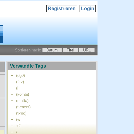
Registrieren
Login
Sortieren nach:
Datum
Titel
URL
Verwandte Tags
+
(dg0)
+
(fcv)
+
(j
+
(kombi)
+
(matta)
+
(t-cross)
+
(t-roc)
+
(w
+
+2
+
/