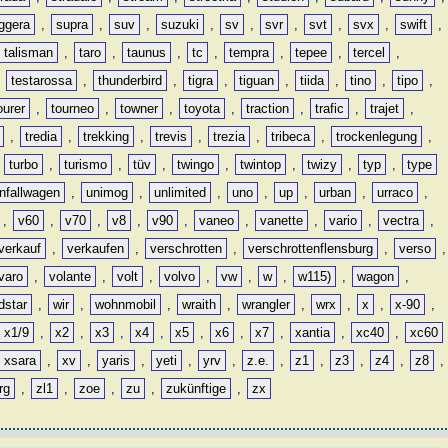
ggera
,
supra
,
suv
,
suzuki
,
sv
,
svr
,
svt
,
svx
,
swift
,
talisman
,
taro
,
taunus
,
tc
,
tempra
,
tepee
,
tercel
,
,
testarossa
,
thunderbird
,
tigra
,
tiguan
,
tiida
,
tino
,
tipo
,
ourer
,
tourneo
,
towner
,
toyota
,
traction
,
trafic
,
trajet
,
,
tredia
,
trekking
,
trevis
,
trezia
,
tribeca
,
trockenlegung
,
,
turbo
,
turismo
,
tüv
,
twingo
,
twintop
,
twizy
,
typ
,
type
nfallwagen
,
unimog
,
unlimited
,
uno
,
up
,
urban
,
urraco
,
,
v60
,
v70
,
v8
,
v90
,
vaneo
,
vanette
,
vario
,
vectra
,
verkauf
,
verkaufen
,
verschrotten
,
verschrottenflensburg
,
verso
,
varo
,
volante
,
volt
,
volvo
,
vw
,
w
,
w115)
,
wagon
,
dstar
,
wir
,
wohnmobil
,
wraith
,
wrangler
,
wrx
,
x
,
x-90
,
x1/9
,
x2
,
x3
,
x4
,
x5
,
x6
,
x7
,
xantia
,
xc40
,
xc60
xsara
,
xv
,
yaris
,
yeti
,
yrv
,
z.e.
,
z1
,
z3
,
z4
,
z8
,
rg
,
zl1
,
zoe
,
zu
,
zukünftige
,
zx