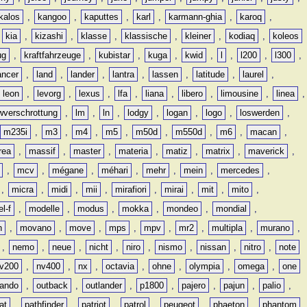
kalos
,
kangoo
,
kaputtes
,
karl
,
karmann-ghia
,
karoq
,
,
kia
,
kizashi
,
klasse
,
klassische
,
kleiner
,
kodiaq
,
koleos
ug
,
kraftfahrzeuge
,
kubistar
,
kuga
,
kwid
,
l
,
l200
,
l300
,
ancer
,
land
,
lander
,
lantra
,
lassen
,
latitude
,
laurel
,
leon
,
levorg
,
lexus
,
lfa
,
liana
,
libero
,
limousine
,
linea
,
wverschrottung
,
lm
,
ln
,
lodgy
,
logan
,
logo
,
loswerden
,
m235i
,
m3
,
m4
,
m5
,
m50d
,
m550d
,
m6
,
macan
,
rea
,
massif
,
master
,
materia
,
matiz
,
matrix
,
maverick
,
,
mcv
,
mégane
,
méhari
,
mehr
,
mein
,
mercedes
,
,
micra
,
midi
,
mii
,
mirafiori
,
mirai
,
mit
,
mito
,
l-f
,
modelle
,
modus
,
mokka
,
mondeo
,
mondial
,
n
,
movano
,
move
,
mps
,
mpv
,
mr2
,
multipla
,
murano
,
,
nemo
,
neue
,
nicht
,
niro
,
nismo
,
nissan
,
nitro
,
note
v200
,
nv400
,
nx
,
octavia
,
ohne
,
olympia
,
omega
,
one
lando
,
outback
,
outlander
,
p1800
,
pajero
,
pajun
,
palio
,
at
,
pathfinder
,
patriot
,
patrol
,
peugeot
,
phaeton
,
phantom