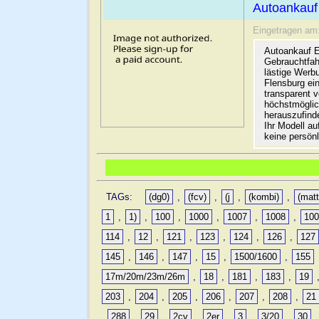
Autoankauf
Eingetragen am
Autoankauf E
Gebrauchtfah
lästige Werb
Flensburg ein
transparent 
höchstmöglic
herauszufinde
Ihr Modell a
keine persön
TAGs:
(dg0)
,
(fcv)
,
(j
,
(kombi)
,
(matt
1
,
1)
,
100
,
1000
,
1007
,
1008
,
10
114
,
12
,
121
,
123
,
124
,
126
,
127
145
,
146
,
147
,
15
,
1500/1600
,
155
17m/20m/23m/26m
,
18
,
181
,
183
,
19
203
,
204
,
205
,
206
,
207
,
208
,
21
,
288
,
29
,
2cv
,
2er
,
3
,
3/20
,
30