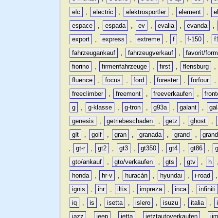
elc
,
electric
,
elektrosportler
,
element
,
e
espace
,
espada
,
ev
,
evalia
,
evanda
,
export
,
express
,
extreme
,
f
,
f-150
,
f
fahrzeugankauf
,
fahrzeugverkauf
,
favorit/for
fiorino
,
firmenfahrzeuge
,
first
,
flensburg
fluence
,
focus
,
ford
,
forester
,
forfour
freeclimber
,
freemont
,
freeverkaufen
,
front
g
,
g-klasse
,
g-tron
,
g93a
,
galant
,
ga
genesis
,
getriebeschaden
,
getz
,
ghost
,
glt
,
golf
,
gran
,
granada
,
grand
,
gran
,
gt-r
,
gt2
,
gt3
,
gt350
,
gt4
,
gt86
,
gto/ankauf
,
gto/verkaufen
,
gts
,
gtv
,
h
honda
,
hr-v
,
huracán
,
hyundai
,
i-road
ignis
,
ihr
,
iltis
,
impreza
,
inca
,
infiniti
iq
,
is
,
isetta
,
islero
,
isuzu
,
italia
,
jazz
,
jeep
,
jetta
,
jetztautoverkaufen
,
ji