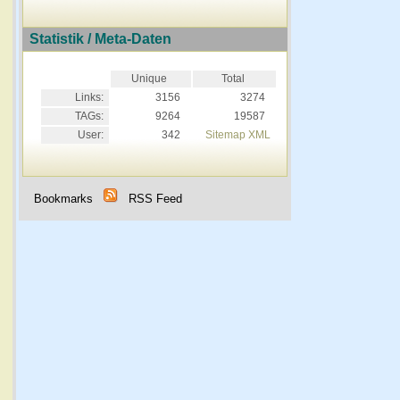
Statistik / Meta-Daten
Unique
Total
Links:
3156
3274
TAGs:
9264
19587
User:
342
Sitemap XML
Bookmarks
RSS Feed