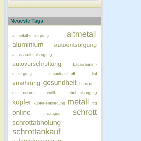
Neueste Tags
altmetall
alt-metall-entsorgung
aluminium
autoentsorgung
autoschrott-entsorgung
autoverschrottung
badewannen-
entsorgung
computerschrott
diät
gesundheit
ernährung
haus-und-
elektroschrott
health
kabel-entsorgung
metall
kupfer
kupfer-entsorgung
mg
schrott
online
packages
schrottabholung
schrottankauf
schrottdemontage