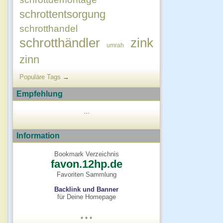
schrottentsorgung
schrotthandel
schrotthändler
zink
umrah
zinn
Populäre Tags
→
Empfehlung
...
Information
Bookmark Verzeichnis
favon.12hp.de
Favoriten Sammlung
Backlink und Banner
für Deine Homepage
* * *