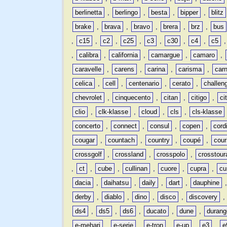
berlinetta
,
berlingo
,
besta
,
bipper
,
blitz
brake
,
brava
,
bravo
,
brera
,
brz
,
bus
,
c15
,
c2
,
c25
,
c3
,
c30
,
c4
,
c5
,
calibra
,
california
,
camargue
,
camaro
,
caravelle
,
carens
,
carina
,
carisma
,
carn
celica
,
cell
,
centenario
,
cerato
,
challen
chevrolet
,
cinquecento
,
citan
,
citigo
,
ci
clio
,
clk-klasse
,
cloud
,
cls
,
cls-klasse
concerto
,
connect
,
consul
,
copen
,
cord
cougar
,
countach
,
country
,
coupé
,
cour
crossgolf
,
crossland
,
crosspolo
,
crosstour
,
ct
,
cube
,
cullinan
,
cuore
,
cupra
,
cu
dacia
,
daihatsu
,
daily
,
dart
,
dauphine
derby
,
diablo
,
dino
,
disco
,
discovery
ds4
,
ds5
,
ds6
,
ducato
,
dune
,
durang
e-mehari
,
e-serie
,
e-tron
,
e-up
,
e3
,
e