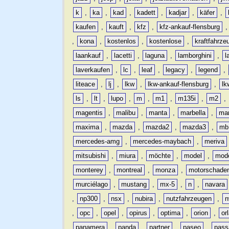
k
,
ka
,
kad
,
kadett
,
kadjar
,
käfer
,
kaufen
,
kauft
,
kfz
,
kfz-ankauf-flensburg
,
kona
,
kostenlos
,
kostenlose
,
kraftfahrze
laankauf
,
lacetti
,
laguna
,
lamborghini
,
l
laverkaufen
,
lc
,
leaf
,
legacy
,
legend
,
liteace
,
lj
,
lkw
,
lkw-ankauf-flensburg
,
lk
ls
,
lt
,
lupo
,
m
,
m1
,
m135i
,
m2
,
magentis
,
malibu
,
manta
,
marbella
,
ma
maxima
,
mazda
,
mazda2
,
mazda3
,
mb
mercedes-amg
,
mercedes-maybach
,
meriva
mitsubishi
,
miura
,
möchte
,
model
,
mode
monterey
,
montreal
,
monza
,
motorschade
murciélago
,
mustang
,
mx-5
,
n
,
navara
,
np300
,
nsx
,
nubira
,
nutzfahrzeugen
,
n
,
opc
,
opel
,
opirus
,
optima
,
orion
,
or
panamera
,
panda
,
partner
,
paseo
,
pass