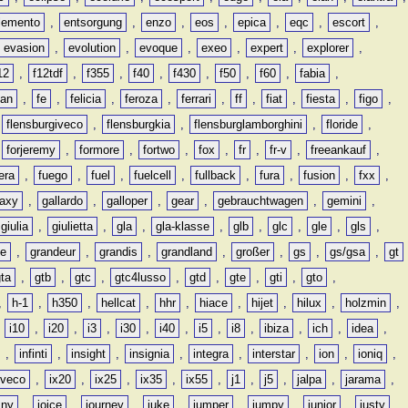
lemento
,
entsorgung
,
enzo
,
eos
,
epica
,
eqc
,
escort
,
evasion
,
evolution
,
evoque
,
exeo
,
expert
,
explorer
,
12
,
f12tdf
,
f355
,
f40
,
f430
,
f50
,
f60
,
fabia
,
man
,
fe
,
felicia
,
feroza
,
ferrari
,
ff
,
fiat
,
fiesta
,
figo
,
,
flensburgiveco
,
flensburgkia
,
flensburglamborghini
,
floride
,
,
forjeremy
,
formore
,
fortwo
,
fox
,
fr
,
fr-v
,
freeankauf
,
era
,
fuego
,
fuel
,
fuelcell
,
fullback
,
fura
,
fusion
,
fxx
,
laxy
,
gallardo
,
galloper
,
gear
,
gebrauchtwagen
,
gemini
,
giulia
,
giulietta
,
gla
,
gla-klasse
,
glb
,
glc
,
gle
,
gls
,
de
,
grandeur
,
grandis
,
grandland
,
großer
,
gs
,
gs/gsa
,
gt
gta
,
gtb
,
gtc
,
gtc4lusso
,
gtd
,
gte
,
gti
,
gto
,
,
h-1
,
h350
,
hellcat
,
hhr
,
hiace
,
hijet
,
hilux
,
holzmin
,
,
i10
,
i20
,
i3
,
i30
,
i40
,
i5
,
i8
,
ibiza
,
ich
,
idea
,
,
infinti
,
insight
,
insignia
,
integra
,
interstar
,
ion
,
ioniq
,
iveco
,
ix20
,
ix25
,
ix35
,
ix55
,
j1
,
j5
,
jalpa
,
jarama
,
mny
,
joice
,
journey
,
juke
,
jumper
,
jumpy
,
junior
,
justy
,