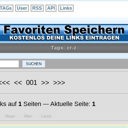
TAGs
User
RSS
API
Links
Tags: cr-z
 <<< << 001 >> >>>
ks auf
1
Seiten --- Aktuelle Seite:
1
Neuer
Älter
Letzte