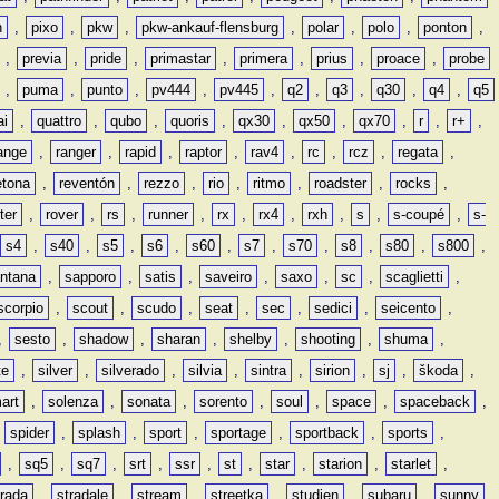
n
,
pixo
,
pkw
,
pkw-ankauf-flensburg
,
polar
,
polo
,
ponton
,
,
previa
,
pride
,
primastar
,
primera
,
prius
,
proace
,
probe
,
puma
,
punto
,
pv444
,
pv445
,
q2
,
q3
,
q30
,
q4
,
q5
ai
,
quattro
,
qubo
,
quoris
,
qx30
,
qx50
,
qx70
,
r
,
r+
,
ange
,
ranger
,
rapid
,
raptor
,
rav4
,
rc
,
rcz
,
regata
,
etona
,
reventón
,
rezzo
,
rio
,
ritmo
,
roadster
,
rocks
,
ter
,
rover
,
rs
,
runner
,
rx
,
rx4
,
rxh
,
s
,
s-coupé
,
s-
s4
,
s40
,
s5
,
s6
,
s60
,
s7
,
s70
,
s8
,
s80
,
s800
,
ntana
,
sapporo
,
satis
,
saveiro
,
saxo
,
sc
,
scaglietti
,
scorpio
,
scout
,
scudo
,
seat
,
sec
,
sedici
,
seicento
,
,
sesto
,
shadow
,
sharan
,
shelby
,
shooting
,
shuma
,
te
,
silver
,
silverado
,
silvia
,
sintra
,
sirion
,
sj
,
škoda
,
art
,
solenza
,
sonata
,
sorento
,
soul
,
space
,
spaceback
,
,
spider
,
splash
,
sport
,
sportage
,
sportback
,
sports
,
,
sq5
,
sq7
,
srt
,
ssr
,
st
,
star
,
starion
,
starlet
,
trada
,
stradale
,
stream
,
streetka
,
studien
,
subaru
,
sunny
,