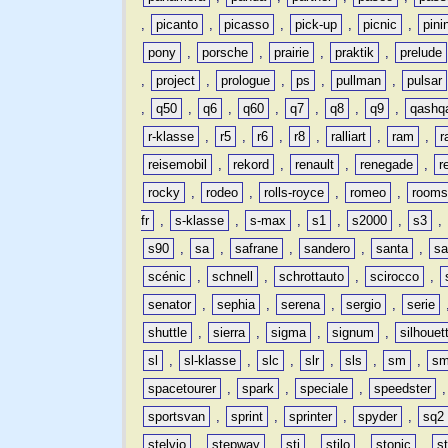
,
picanto
,
picasso
,
pick-up
,
picnic
,
pini
pony
,
porsche
,
prairie
,
praktik
,
prelude
,
project
,
prologue
,
ps
,
pullman
,
pulsar
,
q50
,
q6
,
q60
,
q7
,
q8
,
q9
,
qashq
r-klasse
,
r5
,
r6
,
r8
,
ralliart
,
ram
,
r
reisemobil
,
rekord
,
renault
,
renegade
,
r
rocky
,
rodeo
,
rolls-royce
,
romeo
,
rooms
fr
,
s-klasse
,
s-max
,
s1
,
s2000
,
s3
,
s90
,
sa
,
safrane
,
sandero
,
santa
,
sa
scénic
,
schnell
,
schrottauto
,
scirocco
,
senator
,
sephia
,
serena
,
sergio
,
serie
shuttle
,
sierra
,
sigma
,
signum
,
silhouet
sl
,
sl-klasse
,
slc
,
slr
,
sls
,
sm
,
sm
spacetourer
,
spark
,
speciale
,
speedster
sportsvan
,
sprint
,
sprinter
,
spyder
,
sq2
stelvio
,
stepway
,
sti
,
stilo
,
stonic
,
s