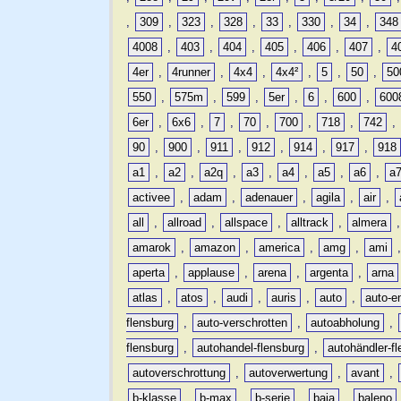
,
309
,
323
,
328
,
33
,
330
,
34
,
348
4008
,
403
,
404
,
405
,
406
,
407
,
4
4er
,
4runner
,
4x4
,
4x4²
,
5
,
50
,
50
550
,
575m
,
599
,
5er
,
6
,
600
,
600
6er
,
6x6
,
7
,
70
,
700
,
718
,
742
,
90
,
900
,
911
,
912
,
914
,
917
,
918
a1
,
a2
,
a2q
,
a3
,
a4
,
a5
,
a6
,
a
activee
,
adam
,
adenauer
,
agila
,
air
,
all
,
allroad
,
allspace
,
alltrack
,
almera
amarok
,
amazon
,
america
,
amg
,
ami
aperta
,
applause
,
arena
,
argenta
,
arna
atlas
,
atos
,
audi
,
auris
,
auto
,
auto-e
flensburg
,
auto-verschrotten
,
autoabholung
,
flensburg
,
autohandel-flensburg
,
autohändler-f
autoverschrottung
,
autoverwertung
,
avant
,
b-klasse
,
b-max
,
b-serie
,
baja
,
baleno