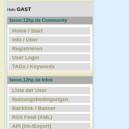
GAST
Hallo
favon.12hp.de Community
Home / Start
Info / Über
Registrieren
User Login
TAGs / Keywords
favon.12hp.de Infos
Liste der User
Nutzungsbedingungen
Backlink / Banner
RSS Feed (XML)
API (Im-/Export)