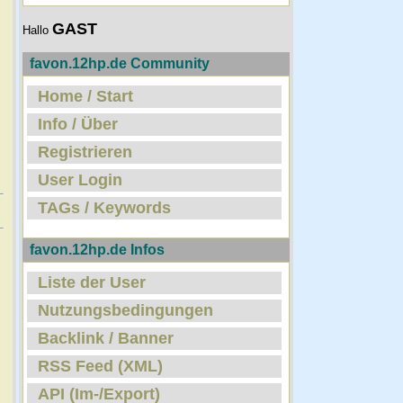
GAST
Hallo
favon.12hp.de Community
Home / Start
Info / Über
Registrieren
User Login
TAGs / Keywords
favon.12hp.de Infos
Liste der User
Nutzungsbedingungen
Backlink / Banner
RSS Feed (XML)
API (Im-/Export)