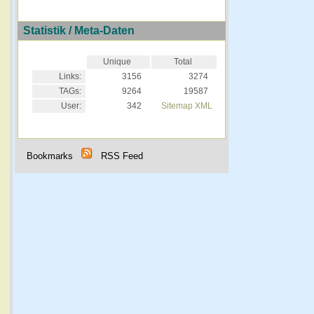
Statistik / Meta-Daten
Unique
Total
Links:
3156
3274
TAGs:
9264
19587
User:
342
Sitemap XML
Bookmarks
RSS Feed