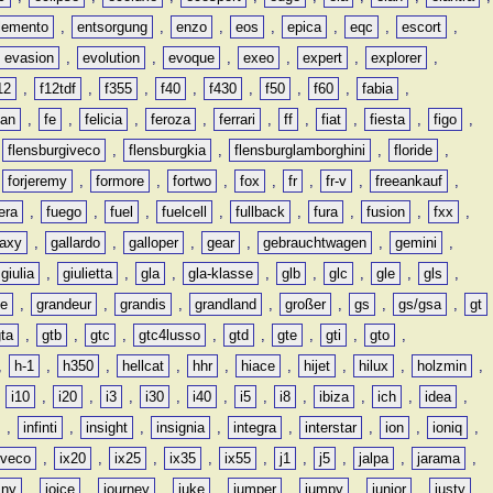
lemento
,
entsorgung
,
enzo
,
eos
,
epica
,
eqc
,
escort
,
evasion
,
evolution
,
evoque
,
exeo
,
expert
,
explorer
,
12
,
f12tdf
,
f355
,
f40
,
f430
,
f50
,
f60
,
fabia
,
man
,
fe
,
felicia
,
feroza
,
ferrari
,
ff
,
fiat
,
fiesta
,
figo
,
,
flensburgiveco
,
flensburgkia
,
flensburglamborghini
,
floride
,
,
forjeremy
,
formore
,
fortwo
,
fox
,
fr
,
fr-v
,
freeankauf
,
era
,
fuego
,
fuel
,
fuelcell
,
fullback
,
fura
,
fusion
,
fxx
,
laxy
,
gallardo
,
galloper
,
gear
,
gebrauchtwagen
,
gemini
,
giulia
,
giulietta
,
gla
,
gla-klasse
,
glb
,
glc
,
gle
,
gls
,
de
,
grandeur
,
grandis
,
grandland
,
großer
,
gs
,
gs/gsa
,
gt
gta
,
gtb
,
gtc
,
gtc4lusso
,
gtd
,
gte
,
gti
,
gto
,
,
h-1
,
h350
,
hellcat
,
hhr
,
hiace
,
hijet
,
hilux
,
holzmin
,
,
i10
,
i20
,
i3
,
i30
,
i40
,
i5
,
i8
,
ibiza
,
ich
,
idea
,
,
infinti
,
insight
,
insignia
,
integra
,
interstar
,
ion
,
ioniq
,
iveco
,
ix20
,
ix25
,
ix35
,
ix55
,
j1
,
j5
,
jalpa
,
jarama
,
mny
,
joice
,
journey
,
juke
,
jumper
,
jumpy
,
junior
,
justy
,