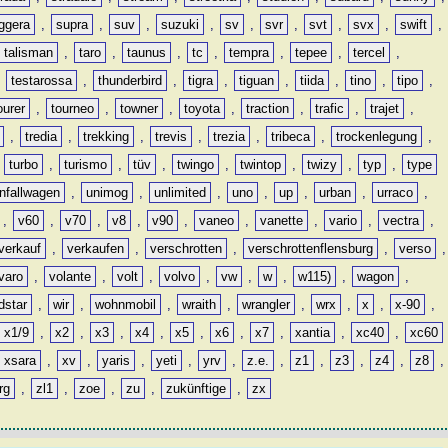
ggera
,
supra
,
suv
,
suzuki
,
sv
,
svr
,
svt
,
svx
,
swift
,
talisman
,
taro
,
taunus
,
tc
,
tempra
,
tepee
,
tercel
,
,
testarossa
,
thunderbird
,
tigra
,
tiguan
,
tiida
,
tino
,
tipo
,
ourer
,
tourneo
,
towner
,
toyota
,
traction
,
trafic
,
trajet
,
,
tredia
,
trekking
,
trevis
,
trezia
,
tribeca
,
trockenlegung
,
,
turbo
,
turismo
,
tüv
,
twingo
,
twintop
,
twizy
,
typ
,
type
nfallwagen
,
unimog
,
unlimited
,
uno
,
up
,
urban
,
urraco
,
,
v60
,
v70
,
v8
,
v90
,
vaneo
,
vanette
,
vario
,
vectra
,
verkauf
,
verkaufen
,
verschrotten
,
verschrottenflensburg
,
verso
,
varo
,
volante
,
volt
,
volvo
,
vw
,
w
,
w115)
,
wagon
,
dstar
,
wir
,
wohnmobil
,
wraith
,
wrangler
,
wrx
,
x
,
x-90
,
x1/9
,
x2
,
x3
,
x4
,
x5
,
x6
,
x7
,
xantia
,
xc40
,
xc60
xsara
,
xv
,
yaris
,
yeti
,
yrv
,
z.e.
,
z1
,
z3
,
z4
,
z8
,
rg
,
zl1
,
zoe
,
zu
,
zukünftige
,
zx