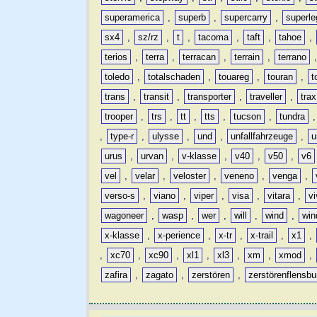
superamerica
,
superb
,
supercarry
,
superle
sx4
,
sz/rz
,
t
,
tacoma
,
taft
,
tahoe
,
terios
,
terra
,
terracan
,
terrain
,
terrano
toledo
,
totalschaden
,
touareg
,
touran
,
t
trans
,
transit
,
transporter
,
traveller
,
trax
trooper
,
trs
,
tt
,
tts
,
tucson
,
tundra
,
type-r
,
ulysse
,
und
,
unfallfahrzeuge
,
u
urus
,
urvan
,
v-klasse
,
v40
,
v50
,
v6
vel
,
velar
,
veloster
,
veneno
,
venga
,
verso-s
,
viano
,
viper
,
visa
,
vitara
,
vi
wagoneer
,
wasp
,
wer
,
will
,
wind
,
win
x-klasse
,
x-perience
,
x-tr
,
x-trail
,
x1
,
,
xc70
,
xc90
,
xl1
,
xl3
,
xm
,
xmod
,
zafira
,
zagato
,
zerstören
,
zerstörenflensbu