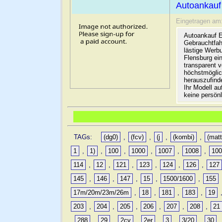
Autoankauf
Eingetragen am
Autoankauf E
Gebrauchtfah
lästige Werb
Flensburg ein
transparent 
höchstmöglic
herauszufinde
Ihr Modell a
keine persön
TAGs:
(dg0)
,
(fcv)
,
(j
,
(kombi)
,
(matt
1
,
1)
,
100
,
1000
,
1007
,
1008
,
10
114
,
12
,
121
,
123
,
124
,
126
,
127
145
,
146
,
147
,
15
,
1500/1600
,
155
17m/20m/23m/26m
,
18
,
181
,
183
,
19
203
,
204
,
205
,
206
,
207
,
208
,
21
,
288
,
29
,
2cv
,
2er
,
3
,
3/20
,
30