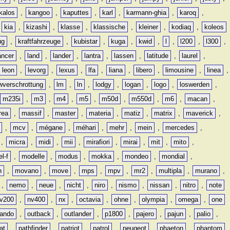
kalos
,
kangoo
,
kaputtes
,
karl
,
karmann-ghia
,
karoq
,
,
kia
,
kizashi
,
klasse
,
klassische
,
kleiner
,
kodiaq
,
koleos
ug
,
kraftfahrzeuge
,
kubistar
,
kuga
,
kwid
,
l
,
l200
,
l300
,
ancer
,
land
,
lander
,
lantra
,
lassen
,
latitude
,
laurel
,
leon
,
levorg
,
lexus
,
lfa
,
liana
,
libero
,
limousine
,
linea
,
wverschrottung
,
lm
,
ln
,
lodgy
,
logan
,
logo
,
loswerden
,
m235i
,
m3
,
m4
,
m5
,
m50d
,
m550d
,
m6
,
macan
,
rea
,
massif
,
master
,
materia
,
matiz
,
matrix
,
maverick
,
,
mcv
,
mégane
,
méhari
,
mehr
,
mein
,
mercedes
,
,
micra
,
midi
,
mii
,
mirafiori
,
mirai
,
mit
,
mito
,
l-f
,
modelle
,
modus
,
mokka
,
mondeo
,
mondial
,
n
,
movano
,
move
,
mps
,
mpv
,
mr2
,
multipla
,
murano
,
,
nemo
,
neue
,
nicht
,
niro
,
nismo
,
nissan
,
nitro
,
note
v200
,
nv400
,
nx
,
octavia
,
ohne
,
olympia
,
omega
,
one
lando
,
outback
,
outlander
,
p1800
,
pajero
,
pajun
,
palio
,
at
,
pathfinder
,
patriot
,
patrol
,
peugeot
,
phaeton
,
phantom