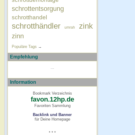
schrottentsorgung
schrotthandel
schrotthändler
zink
umrah
zinn
Populäre Tags
→
Empfehlung
...
Information
Bookmark Verzeichnis
favon.12hp.de
Favoriten Sammlung
Backlink und Banner
für Deine Homepage
* * *