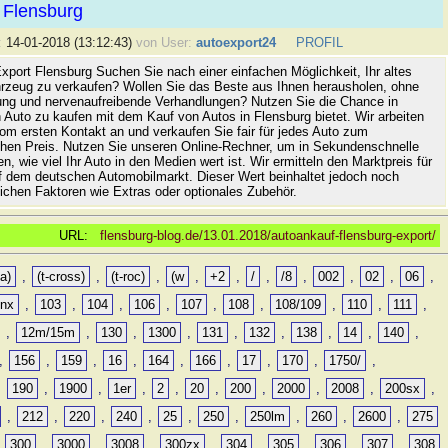
 Flensburg
:
14-01-2018 (13:12:43)
von User:
autoexport24
PROFIL
xport Flensburg Suchen Sie nach einer einfachen Möglichkeit, Ihr altes
rzeug zu verkaufen? Wollen Sie das Beste aus Ihnen herausholen, ohne
ung und nervenaufreibende Verhandlungen? Nutzen Sie die Chance in
 Auto zu kaufen mit dem Kauf von Autos in Flensburg bietet. Wir arbeiten
vom ersten Kontakt an und verkaufen Sie fair für jedes Auto zum
hen Preis. Nutzen Sie unseren Online-Rechner, um in Sekundenschnelle
n, wie viel Ihr Auto in den Medien wert ist. Wir ermitteln den Marktpreis für
uf dem deutschen Automobilmarkt. Dieser Wert beinhaltet jedoch noch
lichen Faktoren wie Extras oder optionales Zubehör.
URL:
flensburg-blog.de/13.01.2018/autoankauf-flensburg-export/
a)
,
(t-cross)
,
(t-roc)
,
(w
,
+2
,
/
,
/8
,
002
,
02
,
06
,
0nx
,
103
,
104
,
106
,
107
,
108
,
108/109
,
110
,
111
,
,
12m/15m
,
130
,
1300
,
131
,
132
,
138
,
14
,
140
,
,
156
,
159
,
16
,
164
,
166
,
17
,
170
,
1750/
,
,
190
,
1900
,
1er
,
2
,
20
,
200
,
2000
,
2008
,
200sx
,
,
212
,
220
,
240
,
25
,
250
,
250lm
,
260
,
2600
,
275
,
300
,
3000
,
3008
,
300zx
,
304
,
305
,
306
,
307
,
308