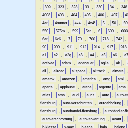
,
309
,
323
,
328
,
33
,
330
,
34
,
348
4008
,
403
,
404
,
405
,
406
,
407
,
4
4er
,
4runner
,
4x4
,
4x4²
,
5
,
50
,
50
550
,
575m
,
599
,
5er
,
6
,
600
,
600
6er
,
6x6
,
7
,
70
,
700
,
718
,
742
,
90
,
900
,
911
,
912
,
914
,
917
,
918
a1
,
a2
,
a2q
,
a3
,
a4
,
a5
,
a6
,
a
activee
,
adam
,
adenauer
,
agila
,
air
,
all
,
allroad
,
allspace
,
alltrack
,
almera
amarok
,
amazon
,
america
,
amg
,
ami
aperta
,
applause
,
arena
,
argenta
,
arna
atlas
,
atos
,
audi
,
auris
,
auto
,
auto-e
flensburg
,
auto-verschrotten
,
autoabholung
,
flensburg
,
autohandel-flensburg
,
autohändler-f
autoverschrottung
,
autoverwertung
,
avant
,
b-klasse
,
b-max
,
b-serie
,
baja
,
baleno