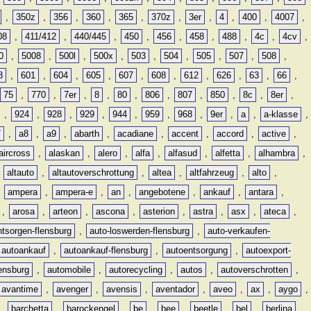
,
350z
,
356
,
360
,
365
,
370z
,
3er
,
4
,
400
,
4007
,
08
,
411/412
,
440/445
,
450
,
456
,
458
,
488
,
4c
,
4cv
,
0
,
5008
,
500l
,
500x
,
503
,
504
,
505
,
507
,
508
,
8
,
601
,
604
,
605
,
607
,
608
,
612
,
626
,
63
,
66
,
75
,
770
,
7er
,
8
,
80
,
806
,
807
,
850
,
8c
,
8er
,
,
924
,
928
,
929
,
944
,
959
,
968
,
9er
,
a
,
a-klasse
,
7
,
a8
,
a9
,
abarth
,
acadiane
,
accent
,
accord
,
active
,
aircross
,
alaskan
,
alero
,
alfa
,
alfasud
,
alfetta
,
alhambra
,
,
altauto
,
altautoverschrottung
,
altea
,
altfahrzeug
,
alto
,
,
ampera
,
ampera-e
,
an
,
angebotene
,
ankauf
,
antara
,
,
arosa
,
arteon
,
ascona
,
asterion
,
astra
,
asx
,
ateca
,
ntsorgen-flensburg
,
auto-loswerden-flensburg
,
auto-verkaufen-
autoankauf
,
autoankauf-flensburg
,
autoentsorgung
,
autoexport-
lensburg
,
automobile
,
autorecycling
,
autos
,
autoverschrotten
,
avantime
,
avenger
,
avensis
,
aventador
,
aveo
,
ax
,
aygo
,
,
barchetta
,
barockengel
,
be
,
bee
,
beetle
,
bel
,
berlina
,