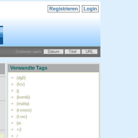
Registrieren
Login
Sortieren nach:
Datum
Titel
URL
Verwandte Tags
+
(dg0)
+
(fcv)
+
(j
+
(kombi)
+
(matta)
+
(t-cross)
+
(t-roc)
+
(w
+
+2
+
/