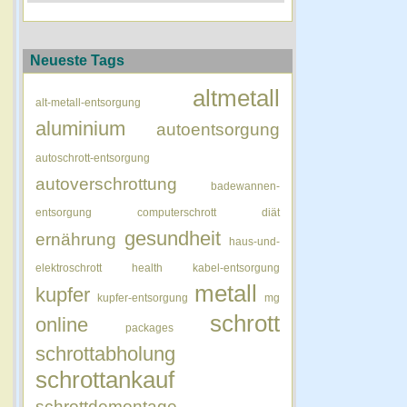
Neueste Tags
altmetall
alt-metall-entsorgung
aluminium
autoentsorgung
autoschrott-entsorgung
autoverschrottung
badewannen-
entsorgung
computerschrott
diät
gesundheit
ernährung
haus-und-
elektroschrott
health
kabel-entsorgung
metall
kupfer
kupfer-entsorgung
mg
schrott
online
packages
schrottabholung
schrottankauf
schrottdemontage