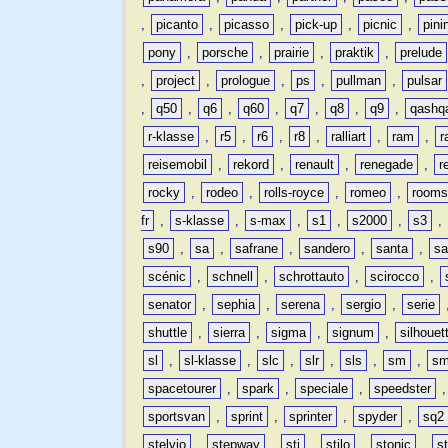
,
picanto
,
picasso
,
pick-up
,
picnic
,
pini
pony
,
porsche
,
prairie
,
praktik
,
prelude
,
project
,
prologue
,
ps
,
pullman
,
pulsar
,
q50
,
q6
,
q60
,
q7
,
q8
,
q9
,
qashq
r-klasse
,
r5
,
r6
,
r8
,
ralliart
,
ram
,
r
reisemobil
,
rekord
,
renault
,
renegade
,
r
rocky
,
rodeo
,
rolls-royce
,
romeo
,
rooms
fr
,
s-klasse
,
s-max
,
s1
,
s2000
,
s3
,
s90
,
sa
,
safrane
,
sandero
,
santa
,
sa
scénic
,
schnell
,
schrottauto
,
scirocco
,
senator
,
sephia
,
serena
,
sergio
,
serie
shuttle
,
sierra
,
sigma
,
signum
,
silhouet
sl
,
sl-klasse
,
slc
,
slr
,
sls
,
sm
,
sm
spacetourer
,
spark
,
speciale
,
speedster
sportsvan
,
sprint
,
sprinter
,
spyder
,
sq2
stelvio
,
stepway
,
sti
,
stilo
,
stonic
,
s