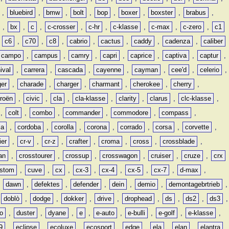
,
bluebird
,
bmw
,
bolt
,
bop
,
boxer
,
boxster
,
brabus
,
,
bx
,
c
,
c-crosser
,
c-hr
,
c-klasse
,
c-max
,
c-zero
,
c1
,
c6
,
c70
,
c8
,
cabrio
,
cactus
,
caddy
,
cadenza
,
caliber
campo
,
campus
,
camry
,
capri
,
caprice
,
captiva
,
captur
,
ival
,
carrera
,
cascada
,
cayenne
,
cayman
,
cee'd
,
celerio
,
ger
,
charade
,
charger
,
charmant
,
cherokee
,
cherry
,
troën
,
civic
,
cla
,
cla-klasse
,
clarity
,
clarus
,
clc-klasse
,
,
colt
,
combo
,
commander
,
commodore
,
compass
,
ia
,
cordoba
,
corolla
,
corona
,
corrado
,
corsa
,
corvette
,
ier
,
cr-v
,
cr-z
,
crafter
,
croma
,
cross
,
crossblade
,
an
,
crosstourer
,
crossup
,
crosswagon
,
cruiser
,
cruze
,
crx
stom
,
cuve
,
cx
,
cx-3
,
cx-4
,
cx-5
,
cx-7
,
d-max
,
,
dawn
,
defektes
,
defender
,
dein
,
demio
,
demontagebrtrieb
,
,
doblò
,
dodge
,
dokker
,
drive
,
drophead
,
ds
,
ds2
,
ds3
,
o
,
duster
,
dyane
,
e
,
e-auto
,
e-bulli
,
e-golf
,
e-klasse
,
9
,
eclipse
,
ecoluxe
,
ecosport
,
edge
,
ela
,
elan
,
elantra
,