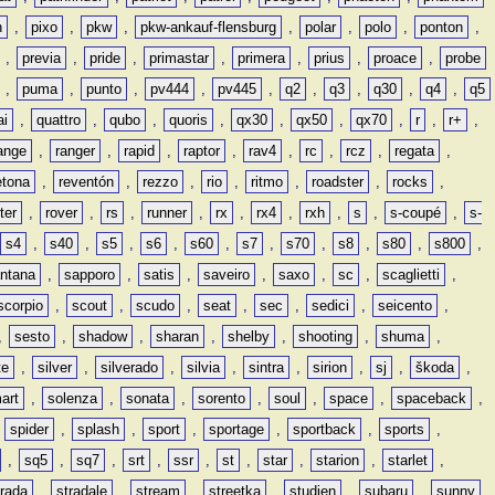
n
,
pixo
,
pkw
,
pkw-ankauf-flensburg
,
polar
,
polo
,
ponton
,
,
previa
,
pride
,
primastar
,
primera
,
prius
,
proace
,
probe
,
puma
,
punto
,
pv444
,
pv445
,
q2
,
q3
,
q30
,
q4
,
q5
ai
,
quattro
,
qubo
,
quoris
,
qx30
,
qx50
,
qx70
,
r
,
r+
,
ange
,
ranger
,
rapid
,
raptor
,
rav4
,
rc
,
rcz
,
regata
,
etona
,
reventón
,
rezzo
,
rio
,
ritmo
,
roadster
,
rocks
,
ter
,
rover
,
rs
,
runner
,
rx
,
rx4
,
rxh
,
s
,
s-coupé
,
s-
s4
,
s40
,
s5
,
s6
,
s60
,
s7
,
s70
,
s8
,
s80
,
s800
,
ntana
,
sapporo
,
satis
,
saveiro
,
saxo
,
sc
,
scaglietti
,
scorpio
,
scout
,
scudo
,
seat
,
sec
,
sedici
,
seicento
,
,
sesto
,
shadow
,
sharan
,
shelby
,
shooting
,
shuma
,
te
,
silver
,
silverado
,
silvia
,
sintra
,
sirion
,
sj
,
škoda
,
art
,
solenza
,
sonata
,
sorento
,
soul
,
space
,
spaceback
,
,
spider
,
splash
,
sport
,
sportage
,
sportback
,
sports
,
,
sq5
,
sq7
,
srt
,
ssr
,
st
,
star
,
starion
,
starlet
,
trada
,
stradale
,
stream
,
streetka
,
studien
,
subaru
,
sunny
,