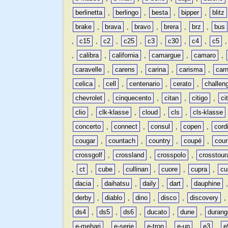
berlinetta
,
berlingo
,
besta
,
bipper
,
blitz
brake
,
brava
,
bravo
,
brera
,
brz
,
bus
,
c15
,
c2
,
c25
,
c3
,
c30
,
c4
,
c5
,
calibra
,
california
,
camargue
,
camaro
,
caravelle
,
carens
,
carina
,
carisma
,
carn
celica
,
cell
,
centenario
,
cerato
,
challen
chevrolet
,
cinquecento
,
citan
,
citigo
,
ci
clio
,
clk-klasse
,
cloud
,
cls
,
cls-klasse
concerto
,
connect
,
consul
,
copen
,
cord
cougar
,
countach
,
country
,
coupé
,
cour
crossgolf
,
crossland
,
crosspolo
,
crosstour
,
ct
,
cube
,
cullinan
,
cuore
,
cupra
,
cu
dacia
,
daihatsu
,
daily
,
dart
,
dauphine
derby
,
diablo
,
dino
,
disco
,
discovery
ds4
,
ds5
,
ds6
,
ducato
,
dune
,
durang
e-mehari
,
e-serie
,
e-tron
,
e-up
,
e3
,
e