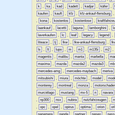
k
,
ka
,
kad
,
kadett
,
kadjar
,
käfer
,
kaufen
,
kauft
,
kfz
,
kfz-ankauf-flensburg
,
kona
,
kostenlos
,
kostenlose
,
kraftfahrze
laankauf
,
lacetti
,
laguna
,
lamborghini
,
l
laverkaufen
,
lc
,
leaf
,
legacy
,
legend
,
liteace
,
lj
,
lkw
,
lkw-ankauf-flensburg
,
lk
ls
,
lt
,
lupo
,
m
,
m1
,
m135i
,
m2
,
magentis
,
malibu
,
manta
,
marbella
,
ma
maxima
,
mazda
,
mazda2
,
mazda3
,
mb
mercedes-amg
,
mercedes-maybach
,
meriva
mitsubishi
,
miura
,
möchte
,
model
,
mode
monterey
,
montreal
,
monza
,
motorschade
murciélago
,
mustang
,
mx-5
,
n
,
navara
,
np300
,
nsx
,
nubira
,
nutzfahrzeugen
,
n
,
opc
,
opel
,
opirus
,
optima
,
orion
,
or
panamera
,
panda
,
partner
,
paseo
,
pass