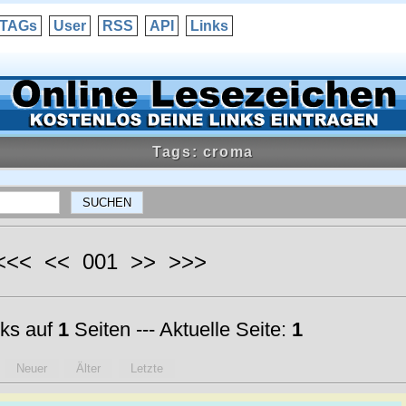
TAGs
User
RSS
API
Links
Tags: croma
 <<< << 001 >> >>>
ks auf
1
Seiten --- Aktuelle Seite:
1
Neuer
Älter
Letzte