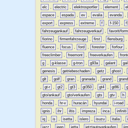
elc
,
electric
,
elektrosportler
,
element
,
e
espace
,
espada
,
ev
,
evalia
,
evanda
,
export
,
express
,
extreme
,
f
,
f-150
,
f
fahrzeugankauf
,
fahrzeugverkauf
,
favorit/for
fiorino
,
firmenfahrzeuge
,
first
,
flensburg
fluence
,
focus
,
ford
,
forester
,
forfour
freeclimber
,
freemont
,
freeverkaufen
,
front
g
,
g-klasse
,
g-tron
,
g93a
,
galant
,
ga
genesis
,
getriebeschaden
,
getz
,
ghost
,
glt
,
golf
,
gran
,
granada
,
grand
,
gran
,
gt-r
,
gt2
,
gt3
,
gt350
,
gt4
,
gt86
,
gto/ankauf
,
gto/verkaufen
,
gts
,
gtv
,
h
honda
,
hr-v
,
huracán
,
hyundai
,
i-road
ignis
,
ihr
,
iltis
,
impreza
,
inca
,
infiniti
iq
,
is
,
isetta
,
islero
,
isuzu
,
italia
,
jazz
,
jeep
,
jetta
,
jetztautoverkaufen
,
ji