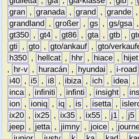
giulietta
,
gla
,
gla-klasse
,
glb
,
gran
,
granada
,
grand
,
grande
grandland
,
großer
,
gs
,
gs/gsa
gt350
,
gt4
,
gt86
,
gta
,
gtb
,
gt
gti
,
gto
,
gto/ankauf
,
gto/verkauf
h350
,
hellcat
,
hhr
,
hiace
,
hijet
,
hr-v
,
huracán
,
hyundai
,
i-road
i40
,
i5
,
i8
,
ibiza
,
ich
,
idea
,
inca
,
infiniti
,
infinti
,
insight
,
in
ion
,
ioniq
,
iq
,
is
,
isetta
,
isler
ix20
,
ix25
,
ix35
,
ix55
,
j1
,
j5
jeep
,
jetta
,
jimny
,
joice
,
journ
,
junior
,
justy
,
k
,
ka
,
kad
,
ka