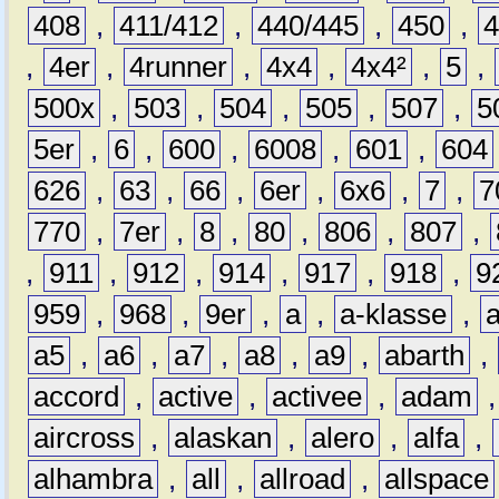
408
,
411/412
,
440/445
,
450
,
,
4er
,
4runner
,
4x4
,
4x4²
,
5
,
500x
,
503
,
504
,
505
,
507
,
5
5er
,
6
,
600
,
6008
,
601
,
604
626
,
63
,
66
,
6er
,
6x6
,
7
,
7
770
,
7er
,
8
,
80
,
806
,
807
,
,
911
,
912
,
914
,
917
,
918
,
9
959
,
968
,
9er
,
a
,
a-klasse
,
a5
,
a6
,
a7
,
a8
,
a9
,
abarth
,
accord
,
active
,
activee
,
adam
aircross
,
alaskan
,
alero
,
alfa
,
alhambra
,
all
,
allroad
,
allspace