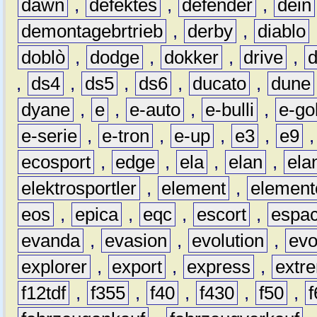
dawn
,
defektes
,
defender
,
dein
demontagebrtrieb
,
derby
,
diablo
doblò
,
dodge
,
dokker
,
drive
,
,
ds4
,
ds5
,
ds6
,
ducato
,
dune
dyane
,
e
,
e-auto
,
e-bulli
,
e-gol
e-serie
,
e-tron
,
e-up
,
e3
,
e9
ecosport
,
edge
,
ela
,
elan
,
ela
elektrosportler
,
element
,
element
eos
,
epica
,
eqc
,
escort
,
espa
evanda
,
evasion
,
evolution
,
ev
explorer
,
export
,
express
,
extr
f12tdf
,
f355
,
f40
,
f430
,
f50
,
f