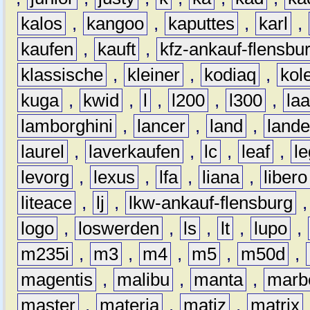
kalos
,
kangoo
,
kaputtes
,
karl
,
kaufen
,
kauft
,
kfz-ankauf-flensbu
klassische
,
kleiner
,
kodiaq
,
kol
kuga
,
kwid
,
l
,
l200
,
l300
,
la
lamborghini
,
lancer
,
land
,
lande
laurel
,
laverkaufen
,
lc
,
leaf
,
l
levorg
,
lexus
,
lfa
,
liana
,
libero
liteace
,
lj
,
lkw-ankauf-flensburg
logo
,
loswerden
,
ls
,
lt
,
lupo
,
m235i
,
m3
,
m4
,
m5
,
m50d
,
magentis
,
malibu
,
manta
,
marb
master
,
materia
,
matiz
,
matrix