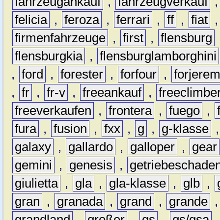
fahrzeugankauf
,
fahrzeugverkauf
felicia
,
feroza
,
ferrari
,
ff
,
fiat
firmenfahrzeuge
,
first
,
flensburg
flensburgkia
,
flensburglamborghini
,
ford
,
forester
,
forfour
,
forjere
,
fr
,
fr-v
,
freeankauf
,
freeclimbe
freeverkaufen
,
frontera
,
fuego
,
fura
,
fusion
,
fxx
,
g
,
g-klasse
galaxy
,
gallardo
,
galloper
,
gear
gemini
,
genesis
,
getriebeschade
giulietta
,
gla
,
gla-klasse
,
glb
,
gran
,
granada
,
grand
,
grande
grandland
,
großer
,
gs
,
gs/gsa