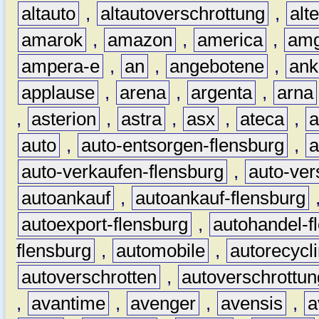
altauto
,
altautoverschrottung
,
alt
amarok
,
amazon
,
america
,
am
ampera-e
,
an
,
angebotene
,
ank
applause
,
arena
,
argenta
,
arna
,
asterion
,
astra
,
asx
,
ateca
,
a
auto
,
auto-entsorgen-flensburg
,
a
auto-verkaufen-flensburg
,
auto-ver
autoankauf
,
autoankauf-flensburg
autoexport-flensburg
,
autohandel-f
flensburg
,
automobile
,
autorecycl
autoverschrotten
,
autoverschrottun
,
avantime
,
avenger
,
avensis
,
a