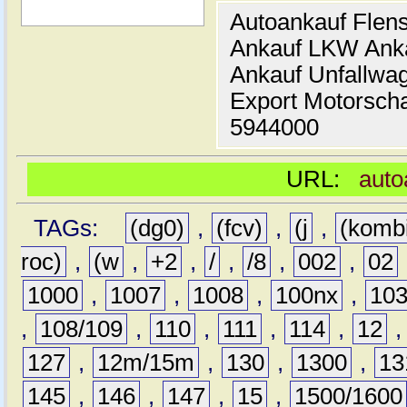
Autoankauf Flen
Ankauf LKW Ank
Ankauf Unfallwa
Export Motorsch
5944000
URL:
auto
TAGs:
(dg0)
,
(fcv)
,
(j
,
(komb
roc)
,
(w
,
+2
,
/
,
/8
,
002
,
02
1000
,
1007
,
1008
,
100nx
,
10
,
108/109
,
110
,
111
,
114
,
12
127
,
12m/15m
,
130
,
1300
,
13
145
,
146
,
147
,
15
,
1500/1600