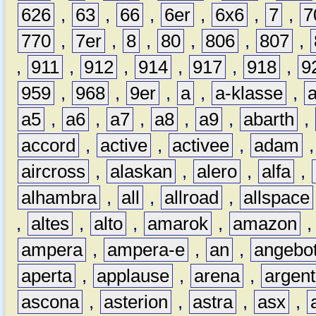
626
,
63
,
66
,
6er
,
6x6
,
7
,
7
770
,
7er
,
8
,
80
,
806
,
807
,
,
911
,
912
,
914
,
917
,
918
,
9
959
,
968
,
9er
,
a
,
a-klasse
,
a5
,
a6
,
a7
,
a8
,
a9
,
abarth
,
accord
,
active
,
activee
,
adam
aircross
,
alaskan
,
alero
,
alfa
,
alhambra
,
all
,
allroad
,
allspace
,
altes
,
alto
,
amarok
,
amazon
ampera
,
ampera-e
,
an
,
angebo
aperta
,
applause
,
arena
,
argen
ascona
,
asterion
,
astra
,
asx
,