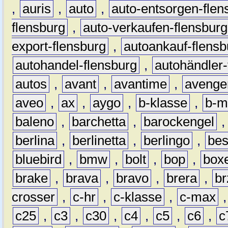
,
auris
,
auto
,
auto-entsorgen-flen
flensburg
,
auto-verkaufen-flensburg
export-flensburg
,
autoankauf-flensb
autohandel-flensburg
,
autohändler-
autos
,
avant
,
avantime
,
avenge
aveo
,
ax
,
aygo
,
b-klasse
,
b-m
baleno
,
barchetta
,
barockengel
berlina
,
berlinetta
,
berlingo
,
bes
bluebird
,
bmw
,
bolt
,
bop
,
box
brake
,
brava
,
bravo
,
brera
,
br
crosser
,
c-hr
,
c-klasse
,
c-max
c25
,
c3
,
c30
,
c4
,
c5
,
c6
,
c