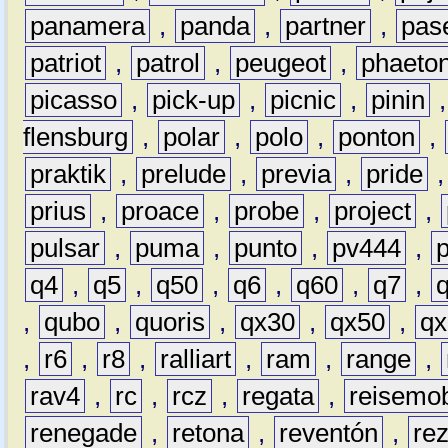
panamera
,
panda
,
partner
,
pas
patriot
,
patrol
,
peugeot
,
phaeto
picasso
,
pick-up
,
picnic
,
pinin
flensburg
,
polar
,
polo
,
ponton
,
praktik
,
prelude
,
previa
,
pride
prius
,
proace
,
probe
,
project
,
pulsar
,
puma
,
punto
,
pv444
,
q4
,
q5
,
q50
,
q6
,
q60
,
q7
,
,
qubo
,
quoris
,
qx30
,
qx50
,
qx
,
r6
,
r8
,
ralliart
,
ram
,
range
,
rav4
,
rc
,
rcz
,
regata
,
reisemob
renegade
,
retona
,
reventón
,
re