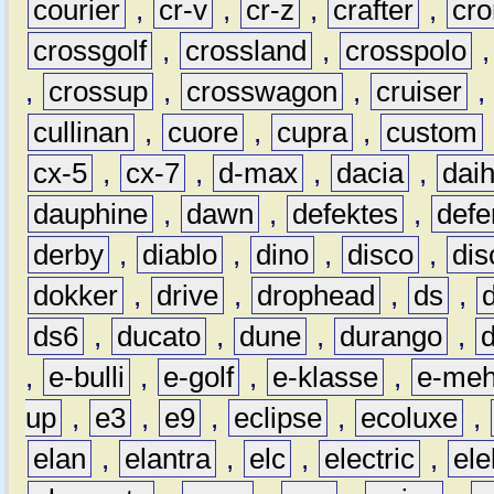
courier
,
cr-v
,
cr-z
,
crafter
,
cr
crossgolf
,
crossland
,
crosspolo
,
crossup
,
crosswagon
,
cruiser
,
cullinan
,
cuore
,
cupra
,
custom
cx-5
,
cx-7
,
d-max
,
dacia
,
dai
dauphine
,
dawn
,
defektes
,
defe
derby
,
diablo
,
dino
,
disco
,
dis
dokker
,
drive
,
drophead
,
ds
,
ds6
,
ducato
,
dune
,
durango
,
,
e-bulli
,
e-golf
,
e-klasse
,
e-meh
up
,
e3
,
e9
,
eclipse
,
ecoluxe
,
elan
,
elantra
,
elc
,
electric
,
ele