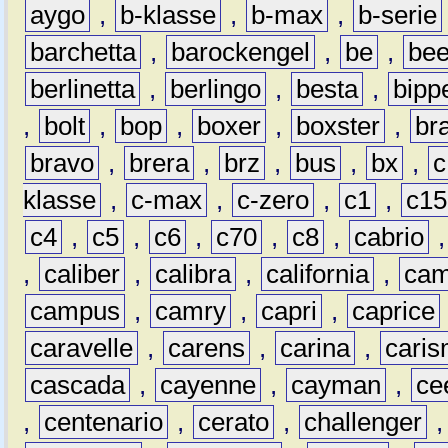
aygo
,
b-klasse
,
b-max
,
b-serie
barchetta
,
barockengel
,
be
,
be
berlinetta
,
berlingo
,
besta
,
bipp
,
bolt
,
bop
,
boxer
,
boxster
,
br
bravo
,
brera
,
brz
,
bus
,
bx
,
c
klasse
,
c-max
,
c-zero
,
c1
,
c15
c4
,
c5
,
c6
,
c70
,
c8
,
cabrio
,
caliber
,
calibra
,
california
,
cam
campus
,
camry
,
capri
,
caprice
caravelle
,
carens
,
carina
,
cari
cascada
,
cayenne
,
cayman
,
ce
,
centenario
,
cerato
,
challenger