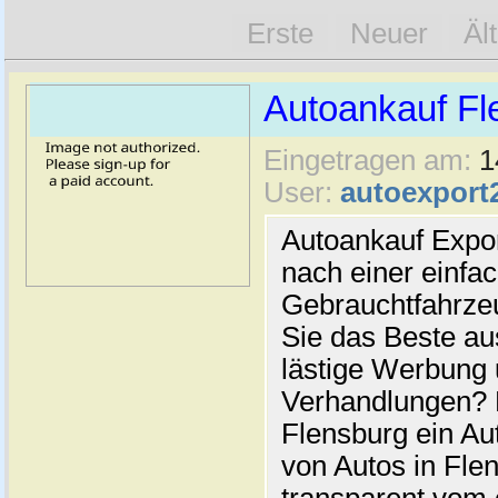
Erste
Neuer
Äl
Autoankauf Fl
Eingetragen am:
1
User:
autoexport
Autoankauf Expo
nach einer einfac
Gebrauchtfahrze
Sie das Beste au
lästige Werbung
Verhandlungen? 
Flensburg ein Au
von Autos in Flen