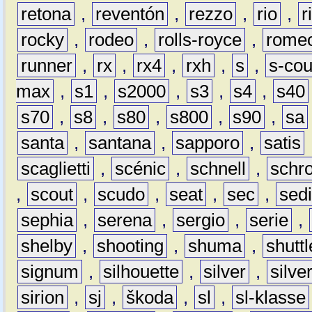
retona
,
reventón
,
rezzo
,
rio
,
r
rocky
,
rodeo
,
rolls-royce
,
rome
runner
,
rx
,
rx4
,
rxh
,
s
,
s-co
max
,
s1
,
s2000
,
s3
,
s4
,
s40
s70
,
s8
,
s80
,
s800
,
s90
,
sa
santa
,
santana
,
sapporo
,
satis
scaglietti
,
scénic
,
schnell
,
schro
,
scout
,
scudo
,
seat
,
sec
,
sedi
sephia
,
serena
,
sergio
,
serie
,
shelby
,
shooting
,
shuma
,
shuttl
signum
,
silhouette
,
silver
,
silve
sirion
,
sj
,
škoda
,
sl
,
sl-klasse