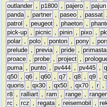
outlander
,
p1800
,
pajero
,
pajun
panda
,
partner
,
paseo
,
passat
patrol
,
peugeot
,
phaeton
,
phan
pick-up
,
picnic
,
pinin
,
pixo
,
p
polar
,
polo
,
ponton
,
pony
,
por
prelude
,
previa
,
pride
,
primasta
proace
,
probe
,
project
,
prologu
puma
,
punto
,
pv444
,
pv445
,
q50
,
q6
,
q60
,
q7
,
q8
,
q9
,
quoris
,
qx30
,
qx50
,
qx70
,
r
,
r8
,
ralliart
,
ram
,
range
,
range
rc
,
rcz
,
regata
,
reisemobil
,
re