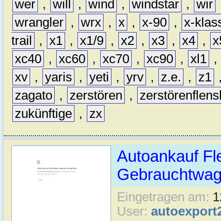
wer
,
will
,
wind
,
windstar
,
wir
wrangler
,
wrx
,
x
,
x-90
,
x-klas
trail
,
x1
,
x1/9
,
x2
,
x3
,
x4
,
x
xc40
,
xc60
,
xc70
,
xc90
,
xl1
,
xv
,
yaris
,
yeti
,
yrv
,
z.e.
,
z1
zagato
,
zerstören
,
zerstörenflen
zukünftige
,
zx
Autoankauf Fl
Gebrauchtwage
Eingetragen am:
1
User:
autoexport