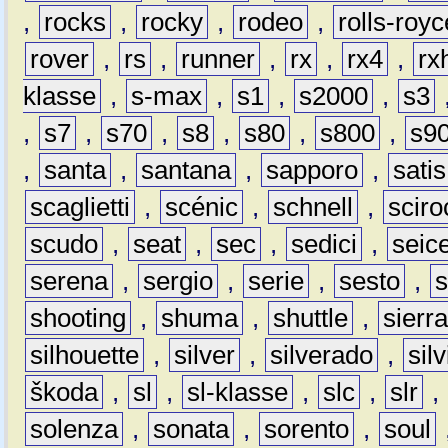
,
rocks
,
rocky
,
rodeo
,
rolls-royc
rover
,
rs
,
runner
,
rx
,
rx4
,
rx
klasse
,
s-max
,
s1
,
s2000
,
s3
,
s7
,
s70
,
s8
,
s80
,
s800
,
s9
,
santa
,
santana
,
sapporo
,
satis
scaglietti
,
scénic
,
schnell
,
sciro
scudo
,
seat
,
sec
,
sedici
,
seic
serena
,
sergio
,
serie
,
sesto
,
shooting
,
shuma
,
shuttle
,
sierr
silhouette
,
silver
,
silverado
,
silv
škoda
,
sl
,
sl-klasse
,
slc
,
slr
,
solenza
,
sonata
,
sorento
,
soul