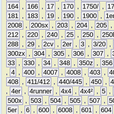
164
,
166
,
17
,
170
,
1750/
,
1
181
,
183
,
19
,
190
,
1900
,
1e
2008
,
200sx
,
203
,
204
,
205
212
,
220
,
240
,
25
,
250
,
250
288
,
29
,
2cv
,
2er
,
3
,
3/20
,
300zx
,
304
,
305
,
306
,
307
,
33
,
330
,
34
,
348
,
350z
,
356
,
4
,
400
,
4007
,
4008
,
403
,
4
408
,
411/412
,
440/445
,
450
,
,
4er
,
4runner
,
4x4
,
4x4²
,
5
,
500x
,
503
,
504
,
505
,
507
,
5
5er
,
6
,
600
,
6008
,
601
,
604