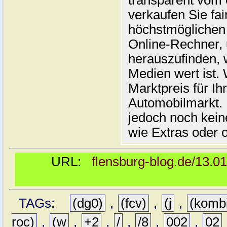
transparent vom 
verkaufen Sie fai
höchstmöglichen 
Online-Rechner,
herauszufinden, w
Medien wert ist. 
Marktpreis für I
Automobilmarkt. 
jedoch noch kein
wie Extras oder 
URL:
flensburg-blog.de/13.0
TAGs:
(dg0)
,
(fcv)
,
(j
,
(komb
roc)
,
(w
,
+2
,
/
,
/8
,
002
,
02