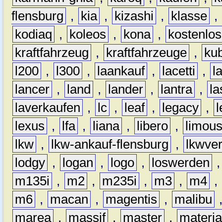
flensburg
,
kia
,
kizashi
,
klasse
,
kodiaq
,
koleos
,
kona
,
kostenlos
kraftfahrzeug
,
kraftfahrzeuge
,
kub
l200
,
l300
,
laankauf
,
lacetti
,
l
lancer
,
land
,
lander
,
lantra
,
la
laverkaufen
,
lc
,
leaf
,
legacy
,
lexus
,
lfa
,
liana
,
libero
,
limous
lkw
,
lkw-ankauf-flensburg
,
lkwver
lodgy
,
logan
,
logo
,
loswerden
m135i
,
m2
,
m235i
,
m3
,
m4
,
m6
,
macan
,
magentis
,
malibu
marea
,
massif
,
master
,
materi