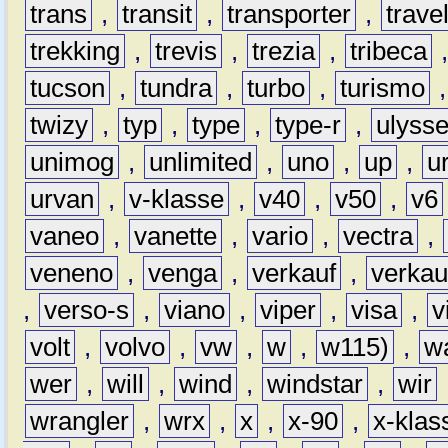
trans
,
transit
,
transporter
,
travel
trekking
,
trevis
,
trezia
,
tribeca
tucson
,
tundra
,
turbo
,
turismo
twizy
,
typ
,
type
,
type-r
,
ulyss
unimog
,
unlimited
,
uno
,
up
,
u
urvan
,
v-klasse
,
v40
,
v50
,
v6
vaneo
,
vanette
,
vario
,
vectra
,
veneno
,
venga
,
verkauf
,
verkau
,
verso-s
,
viano
,
viper
,
visa
,
v
volt
,
volvo
,
vw
,
w
,
w115)
,
w
wer
,
will
,
wind
,
windstar
,
wir
wrangler
,
wrx
,
x
,
x-90
,
x-klas