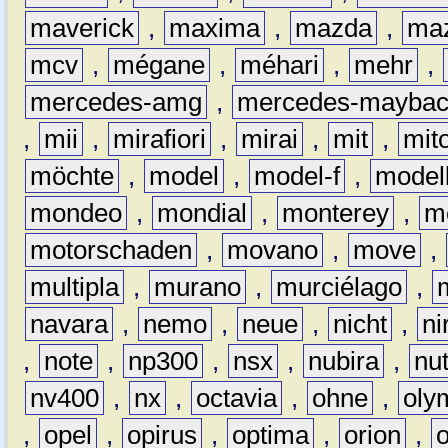
maverick
,
maxima
,
mazda
,
ma
mcv
,
mégane
,
méhari
,
mehr
,
mercedes-amg
,
mercedes-mayba
,
mii
,
mirafiori
,
mirai
,
mit
,
mit
möchte
,
model
,
model-f
,
model
mondeo
,
mondial
,
monterey
,
m
motorschaden
,
movano
,
move
,
multipla
,
murano
,
murciélago
,
navara
,
nemo
,
neue
,
nicht
,
ni
,
note
,
np300
,
nsx
,
nubira
,
nu
nv400
,
nx
,
octavia
,
ohne
,
oly
,
opel
,
opirus
,
optima
,
orion
,