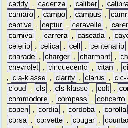
caddy
,
cadenza
,
caliber
,
calibr
camaro
,
campo
,
campus
,
camr
captiva
,
captur
,
caravelle
,
care
carnival
,
carrera
,
cascada
,
cay
celerio
,
celica
,
cell
,
centenario
charade
,
charger
,
charmant
,
ch
chevrolet
,
cinquecento
,
citan
,
c
,
cla-klasse
,
clarity
,
clarus
,
clc-
cloud
,
cls
,
cls-klasse
,
colt
,
c
commodore
,
compass
,
concerto
copen
,
cordia
,
cordoba
,
corolla
corsa
,
corvette
,
cougar
,
counta