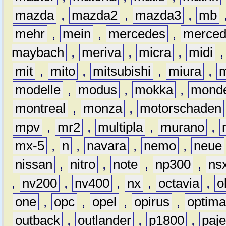
mazda
,
mazda2
,
mazda3
,
mb
mehr
,
mein
,
mercedes
,
merce
maybach
,
meriva
,
micra
,
midi
mit
,
mito
,
mitsubishi
,
miura
,
modelle
,
modus
,
mokka
,
mond
montreal
,
monza
,
motorschaden
mpv
,
mr2
,
multipla
,
murano
,
mx-5
,
n
,
navara
,
nemo
,
neue
nissan
,
nitro
,
note
,
np300
,
ns
,
nv200
,
nv400
,
nx
,
octavia
,
o
one
,
opc
,
opel
,
opirus
,
optim
outback
,
outlander
,
p1800
,
paje