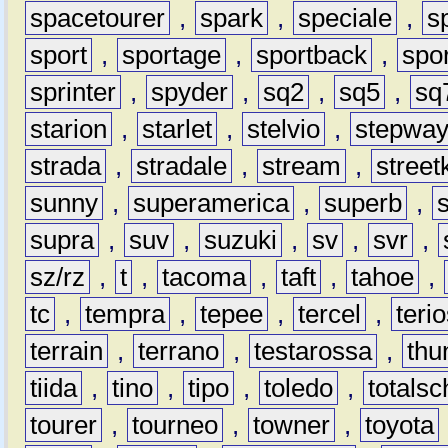
spacetourer
,
spark
,
speciale
,
s
sport
,
sportage
,
sportback
,
spo
sprinter
,
spyder
,
sq2
,
sq5
,
sq
starion
,
starlet
,
stelvio
,
stepwa
strada
,
stradale
,
stream
,
street
sunny
,
superamerica
,
superb
,
supra
,
suv
,
suzuki
,
sv
,
svr
,
sz/rz
,
t
,
tacoma
,
taft
,
tahoe
,
tc
,
tempra
,
tepee
,
tercel
,
teri
terrain
,
terrano
,
testarossa
,
thu
tiida
,
tino
,
tipo
,
toledo
,
totals
tourer
,
tourneo
,
towner
,
toyota