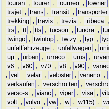
touran
,
tourer
,
tourneo
,
towner
trajet
,
trans
,
transit
,
transporter
trekking
,
trevis
,
trezia
,
tribeca
trs
,
tt
,
tts
,
tucson
,
tundra
,
tu
twingo
,
twintop
,
twizy
,
typ
,
ty
unfallfahrzeuge
,
unfallwagen
,
un
up
,
urban
,
urraco
,
urus
,
urva
v6
,
v60
,
v70
,
v8
,
v90
,
vane
,
vel
,
velar
,
veloster
,
veneno
,
verkaufen
,
verschrotten
,
verschro
verso-s
,
viano
,
viper
,
visa
,
vi
volt
,
volvo
,
vw
,
w
,
w115)
,
w