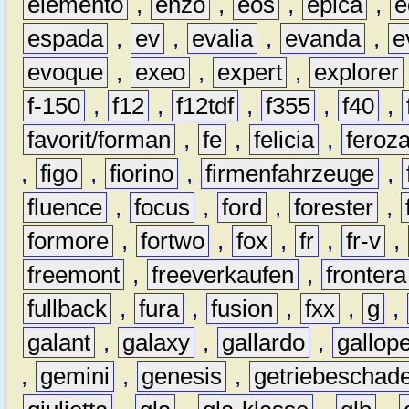
elemento
,
enzo
,
eos
,
epica
,
e
espada
,
ev
,
evalia
,
evanda
,
e
evoque
,
exeo
,
expert
,
explorer
f-150
,
f12
,
f12tdf
,
f355
,
f40
,
favorit/forman
,
fe
,
felicia
,
feroz
,
figo
,
fiorino
,
firmenfahrzeuge
,
fluence
,
focus
,
ford
,
forester
,
formore
,
fortwo
,
fox
,
fr
,
fr-v
,
freemont
,
freeverkaufen
,
frontera
fullback
,
fura
,
fusion
,
fxx
,
g
,
galant
,
galaxy
,
gallardo
,
gallop
,
gemini
,
genesis
,
getriebeschad