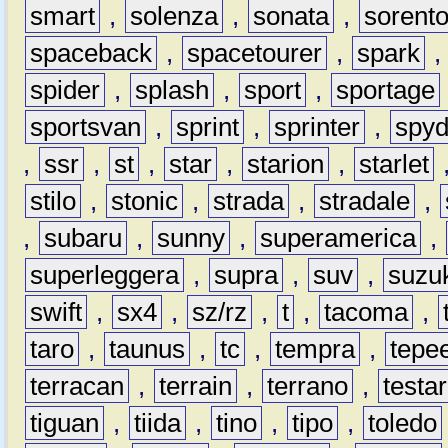
smart
,
solenza
,
sonata
,
sorent
spaceback
,
spacetourer
,
spark
spider
,
splash
,
sport
,
sportage
sportsvan
,
sprint
,
sprinter
,
spyd
,
ssr
,
st
,
star
,
starion
,
starlet
stilo
,
stonic
,
strada
,
stradale
,
,
subaru
,
sunny
,
superamerica
,
superleggera
,
supra
,
suv
,
suzu
swift
,
sx4
,
sz/rz
,
t
,
tacoma
,
taro
,
taunus
,
tc
,
tempra
,
tepe
terracan
,
terrain
,
terrano
,
testa
tiguan
,
tiida
,
tino
,
tipo
,
toledo