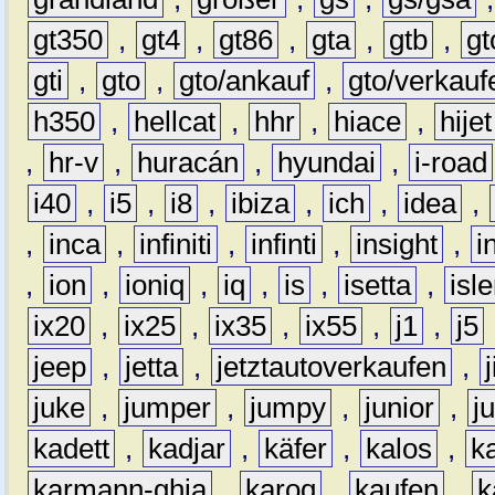
gt350
,
gt4
,
gt86
,
gta
,
gtb
,
gt
gti
,
gto
,
gto/ankauf
,
gto/verkauf
h350
,
hellcat
,
hhr
,
hiace
,
hijet
,
hr-v
,
huracán
,
hyundai
,
i-road
i40
,
i5
,
i8
,
ibiza
,
ich
,
idea
,
,
inca
,
infiniti
,
infinti
,
insight
,
i
,
ion
,
ioniq
,
iq
,
is
,
isetta
,
isl
ix20
,
ix25
,
ix35
,
ix55
,
j1
,
j5
jeep
,
jetta
,
jetztautoverkaufen
,
juke
,
jumper
,
jumpy
,
junior
,
j
kadett
,
kadjar
,
käfer
,
kalos
,
k
karmann-ghia
,
karoq
,
kaufen
,
k