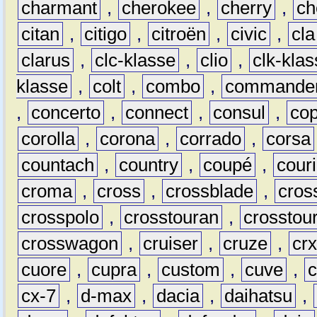
charmant
,
cherokee
,
cherry
,
ch
citan
,
citigo
,
citroën
,
civic
,
cla
clarus
,
clc-klasse
,
clio
,
clk-kla
klasse
,
colt
,
combo
,
commande
,
concerto
,
connect
,
consul
,
co
corolla
,
corona
,
corrado
,
corsa
countach
,
country
,
coupé
,
couri
croma
,
cross
,
crossblade
,
cros
crosspolo
,
crosstouran
,
crosstou
crosswagon
,
cruiser
,
cruze
,
cr
cuore
,
cupra
,
custom
,
cuve
,
cx-7
,
d-max
,
dacia
,
daihatsu
,