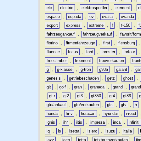
elc
,
electric
,
elektrosportler
,
element
,
e
espace
,
espada
,
ev
,
evalia
,
evanda
,
export
,
express
,
extreme
,
f
,
f-150
,
f
fahrzeugankauf
,
fahrzeugverkauf
,
favorit/for
fiorino
,
firmenfahrzeuge
,
first
,
flensburg
fluence
,
focus
,
ford
,
forester
,
forfour
freeclimber
,
freemont
,
freeverkaufen
,
front
g
,
g-klasse
,
g-tron
,
g93a
,
galant
,
ga
genesis
,
getriebeschaden
,
getz
,
ghost
,
glt
,
golf
,
gran
,
granada
,
grand
,
gran
,
gt-r
,
gt2
,
gt3
,
gt350
,
gt4
,
gt86
,
gto/ankauf
,
gto/verkaufen
,
gts
,
gtv
,
h
honda
,
hr-v
,
huracán
,
hyundai
,
i-road
ignis
,
ihr
,
iltis
,
impreza
,
inca
,
infiniti
iq
,
is
,
isetta
,
islero
,
isuzu
,
italia
,
jazz
,
jeep
,
jetta
,
jetztautoverkaufen
,
ji