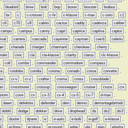
,
bluebird
,
bmw
,
bolt
,
bop
,
boxer
,
boxster
,
brabus
,
,
bx
,
c
,
c-crosser
,
c-hr
,
c-klasse
,
c-max
,
c-zero
,
c1
,
c6
,
c70
,
c8
,
cabrio
,
cactus
,
caddy
,
cadenza
,
caliber
campo
,
campus
,
camry
,
capri
,
caprice
,
captiva
,
captur
,
ival
,
carrera
,
cascada
,
cayenne
,
cayman
,
cee'd
,
celerio
,
ger
,
charade
,
charger
,
charmant
,
cherokee
,
cherry
,
troën
,
civic
,
cla
,
cla-klasse
,
clarity
,
clarus
,
clc-klasse
,
,
colt
,
combo
,
commander
,
commodore
,
compass
,
ia
,
cordoba
,
corolla
,
corona
,
corrado
,
corsa
,
corvette
,
ier
,
cr-v
,
cr-z
,
crafter
,
croma
,
cross
,
crossblade
,
an
,
crosstourer
,
crossup
,
crosswagon
,
cruiser
,
cruze
,
crx
stom
,
cuve
,
cx
,
cx-3
,
cx-4
,
cx-5
,
cx-7
,
d-max
,
,
dawn
,
defektes
,
defender
,
dein
,
demio
,
demontagebrtrieb
,
,
doblò
,
dodge
,
dokker
,
drive
,
drophead
,
ds
,
ds2
,
ds3
,
o
,
duster
,
dyane
,
e
,
e-auto
,
e-bulli
,
e-golf
,
e-klasse
,
9
,
eclipse
,
ecoluxe
,
ecosport
,
edge
,
ela
,
elan
,
elantra
,