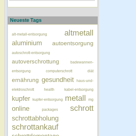
Neueste Tags
altmetall
alt-metall-entsorgung
aluminium
autoentsorgung
autoschrott-entsorgung
autoverschrottung
badewannen-
entsorgung
computerschrott
diät
gesundheit
ernährung
haus-und-
elektroschrott
health
kabel-entsorgung
metall
kupfer
kupfer-entsorgung
mg
schrott
online
packages
schrottabholung
schrottankauf
schrottdemontage