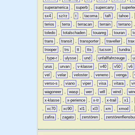
superamerica
,
superb
,
supercarry
,
superle
sx4
,
sz/rz
,
t
,
tacoma
,
taft
,
tahoe
,
terios
,
terra
,
terracan
,
terrain
,
terrano
toledo
,
totalschaden
,
touareg
,
touran
,
t
trans
,
transit
,
transporter
,
traveller
,
trax
trooper
,
trs
,
tt
,
tts
,
tucson
,
tundra
,
type-r
,
ulysse
,
und
,
unfallfahrzeuge
,
u
urus
,
urvan
,
v-klasse
,
v40
,
v50
,
v6
vel
,
velar
,
veloster
,
veneno
,
venga
,
verso-s
,
viano
,
viper
,
visa
,
vitara
,
vi
wagoneer
,
wasp
,
wer
,
will
,
wind
,
win
x-klasse
,
x-perience
,
x-tr
,
x-trail
,
x1
,
,
xc70
,
xc90
,
xl1
,
xl3
,
xm
,
xmod
,
zafira
,
zagato
,
zerstören
,
zerstörenflensbu