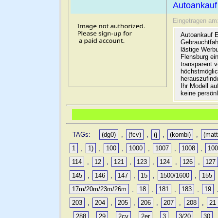
Autoankauf
Eingetragen am
Autoankauf E
Gebrauchtfah
lästige Werb
Flensburg ein
transparent 
höchstmöglic
herauszufinde
Ihr Modell a
keine persön
TAGs:
(dg0)
,
(fcv)
,
(j
,
(kombi)
,
(matt
1
,
1)
,
100
,
1000
,
1007
,
1008
,
10
114
,
12
,
121
,
123
,
124
,
126
,
127
145
,
146
,
147
,
15
,
1500/1600
,
155
17m/20m/23m/26m
,
18
,
181
,
183
,
19
203
,
204
,
205
,
206
,
207
,
208
,
21
,
288
,
29
,
2cv
,
2er
,
3
,
3/20
,
30