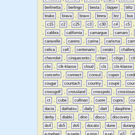
berlinetta
,
berlingo
,
besta
,
bipper
,
blitz
brake
,
brava
,
bravo
,
brera
,
brz
,
bus
,
c15
,
c2
,
c25
,
c3
,
c30
,
c4
,
c5
,
calibra
,
california
,
camargue
,
camaro
,
caravelle
,
carens
,
carina
,
carisma
,
carn
celica
,
cell
,
centenario
,
cerato
,
challen
chevrolet
,
cinquecento
,
citan
,
citigo
,
ci
clio
,
clk-klasse
,
cloud
,
cls
,
cls-klasse
concerto
,
connect
,
consul
,
copen
,
cord
cougar
,
countach
,
country
,
coupé
,
cour
crossgolf
,
crossland
,
crosspolo
,
crosstour
,
ct
,
cube
,
cullinan
,
cuore
,
cupra
,
cu
dacia
,
daihatsu
,
daily
,
dart
,
dauphine
derby
,
diablo
,
dino
,
disco
,
discovery
ds4
,
ds5
,
ds6
,
ducato
,
dune
,
durang
e-mehari
,
e-serie
,
e-tron
,
e-up
,
e3
,
e