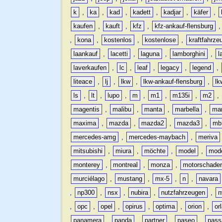
k
,
ka
,
kad
,
kadett
,
kadjar
,
käfer
,
kaufen
,
kauft
,
kfz
,
kfz-ankauf-flensburg
,
kona
,
kostenlos
,
kostenlose
,
kraftfahrze
laankauf
,
lacetti
,
laguna
,
lamborghini
,
l
laverkaufen
,
lc
,
leaf
,
legacy
,
legend
,
liteace
,
lj
,
lkw
,
lkw-ankauf-flensburg
,
lk
ls
,
lt
,
lupo
,
m
,
m1
,
m135i
,
m2
,
magentis
,
malibu
,
manta
,
marbella
,
ma
maxima
,
mazda
,
mazda2
,
mazda3
,
mb
mercedes-amg
,
mercedes-maybach
,
meriva
mitsubishi
,
miura
,
möchte
,
model
,
mode
monterey
,
montreal
,
monza
,
motorschade
murciélago
,
mustang
,
mx-5
,
n
,
navara
,
np300
,
nsx
,
nubira
,
nutzfahrzeugen
,
n
,
opc
,
opel
,
opirus
,
optima
,
orion
,
or
panamera
,
panda
,
partner
,
paseo
,
pass