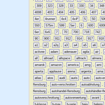
,
309
,
323
,
328
,
33
,
330
,
34
,
348
4008
,
403
,
404
,
405
,
406
,
407
,
4
4er
,
4runner
,
4x4
,
4x4²
,
5
,
50
,
50
550
,
575m
,
599
,
5er
,
6
,
600
,
600
6er
,
6x6
,
7
,
70
,
700
,
718
,
742
,
90
,
900
,
911
,
912
,
914
,
917
,
918
a1
,
a2
,
a2q
,
a3
,
a4
,
a5
,
a6
,
a
activee
,
adam
,
adenauer
,
agila
,
air
,
all
,
allroad
,
allspace
,
alltrack
,
almera
amarok
,
amazon
,
america
,
amg
,
ami
aperta
,
applause
,
arena
,
argenta
,
arna
atlas
,
atos
,
audi
,
auris
,
auto
,
auto-e
flensburg
,
auto-verschrotten
,
autoabholung
,
flensburg
,
autohandel-flensburg
,
autohändler-f
autoverschrottung
,
autoverwertung
,
avant
,
b-klasse
,
b-max
,
b-serie
,
baja
,
baleno