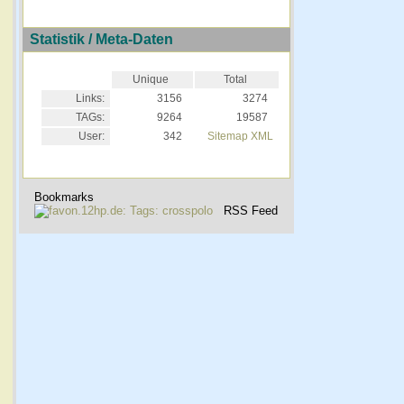
Statistik / Meta-Daten
Unique
Total
Links:
3156
3274
TAGs:
9264
19587
User:
342
Sitemap XML
Bookmarks
RSS Feed