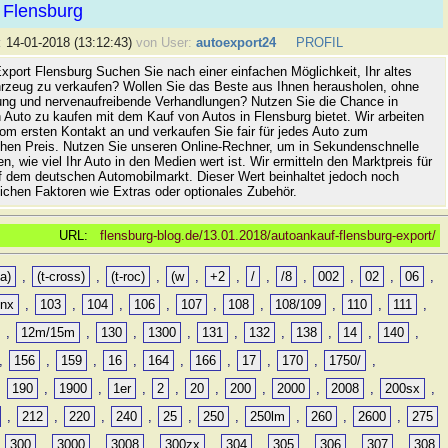
 Flensburg
:
14-01-2018 (13:12:43)
von User:
autoexport24
PROFIL
xport Flensburg Suchen Sie nach einer einfachen Möglichkeit, Ihr altes
rzeug zu verkaufen? Wollen Sie das Beste aus Ihnen herausholen, ohne
ung und nervenaufreibende Verhandlungen? Nutzen Sie die Chance in
 Auto zu kaufen mit dem Kauf von Autos in Flensburg bietet. Wir arbeiten
vom ersten Kontakt an und verkaufen Sie fair für jedes Auto zum
hen Preis. Nutzen Sie unseren Online-Rechner, um in Sekundenschnelle
n, wie viel Ihr Auto in den Medien wert ist. Wir ermitteln den Marktpreis für
uf dem deutschen Automobilmarkt. Dieser Wert beinhaltet jedoch noch
lichen Faktoren wie Extras oder optionales Zubehör.
URL:
flensburg-blog.de/13.01.2018/autoankauf-flensburg-export/
a)
,
(t-cross)
,
(t-roc)
,
(w
,
+2
,
/
,
/8
,
002
,
02
,
06
,
0nx
,
103
,
104
,
106
,
107
,
108
,
108/109
,
110
,
111
,
,
12m/15m
,
130
,
1300
,
131
,
132
,
138
,
14
,
140
,
,
156
,
159
,
16
,
164
,
166
,
17
,
170
,
1750/
,
,
190
,
1900
,
1er
,
2
,
20
,
200
,
2000
,
2008
,
200sx
,
,
212
,
220
,
240
,
25
,
250
,
250lm
,
260
,
2600
,
275
,
300
,
3000
,
3008
,
300zx
,
304
,
305
,
306
,
307
,
308