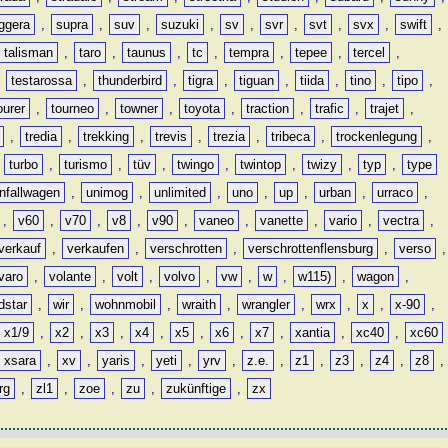
ggera
,
supra
,
suv
,
suzuki
,
sv
,
svr
,
svt
,
svx
,
swift
,
talisman
,
taro
,
taunus
,
tc
,
tempra
,
tepee
,
tercel
,
,
testarossa
,
thunderbird
,
tigra
,
tiguan
,
tiida
,
tino
,
tipo
,
ourer
,
tourneo
,
towner
,
toyota
,
traction
,
trafic
,
trajet
,
,
tredia
,
trekking
,
trevis
,
trezia
,
tribeca
,
trockenlegung
,
,
turbo
,
turismo
,
tüv
,
twingo
,
twintop
,
twizy
,
typ
,
type
nfallwagen
,
unimog
,
unlimited
,
uno
,
up
,
urban
,
urraco
,
,
v60
,
v70
,
v8
,
v90
,
vaneo
,
vanette
,
vario
,
vectra
,
verkauf
,
verkaufen
,
verschrotten
,
verschrottenflensburg
,
verso
,
varo
,
volante
,
volt
,
volvo
,
vw
,
w
,
w115)
,
wagon
,
dstar
,
wir
,
wohnmobil
,
wraith
,
wrangler
,
wrx
,
x
,
x-90
,
x1/9
,
x2
,
x3
,
x4
,
x5
,
x6
,
x7
,
xantia
,
xc40
,
xc60
xsara
,
xv
,
yaris
,
yeti
,
yrv
,
z.e.
,
z1
,
z3
,
z4
,
z8
,
rg
,
zl1
,
zoe
,
zu
,
zukünftige
,
zx