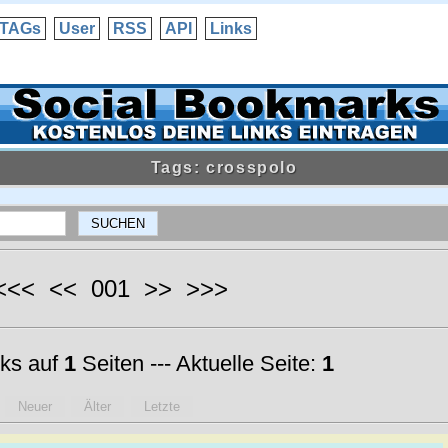
TAGs
User
RSS
API
Links
Tags: crosspolo
 <<< << 001 >> >>>
ks auf
1
Seiten --- Aktuelle Seite:
1
Neuer
Älter
Letzte