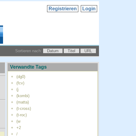
Registrieren
Login
Sortieren nach:
Datum
Titel
URL
Verwandte Tags
+
(dg0)
+
(fcv)
+
(j
+
(kombi)
+
(matta)
+
(t-cross)
+
(t-roc)
+
(w
+
+2
+
/