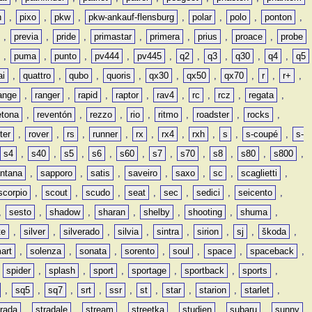
n
,
pixo
,
pkw
,
pkw-ankauf-flensburg
,
polar
,
polo
,
ponton
,
,
previa
,
pride
,
primastar
,
primera
,
prius
,
proace
,
probe
,
puma
,
punto
,
pv444
,
pv445
,
q2
,
q3
,
q30
,
q4
,
q5
ai
,
quattro
,
qubo
,
quoris
,
qx30
,
qx50
,
qx70
,
r
,
r+
,
ange
,
ranger
,
rapid
,
raptor
,
rav4
,
rc
,
rcz
,
regata
,
etona
,
reventón
,
rezzo
,
rio
,
ritmo
,
roadster
,
rocks
,
ter
,
rover
,
rs
,
runner
,
rx
,
rx4
,
rxh
,
s
,
s-coupé
,
s-
s4
,
s40
,
s5
,
s6
,
s60
,
s7
,
s70
,
s8
,
s80
,
s800
,
ntana
,
sapporo
,
satis
,
saveiro
,
saxo
,
sc
,
scaglietti
,
scorpio
,
scout
,
scudo
,
seat
,
sec
,
sedici
,
seicento
,
,
sesto
,
shadow
,
sharan
,
shelby
,
shooting
,
shuma
,
te
,
silver
,
silverado
,
silvia
,
sintra
,
sirion
,
sj
,
škoda
,
art
,
solenza
,
sonata
,
sorento
,
soul
,
space
,
spaceback
,
,
spider
,
splash
,
sport
,
sportage
,
sportback
,
sports
,
,
sq5
,
sq7
,
srt
,
ssr
,
st
,
star
,
starion
,
starlet
,
trada
,
stradale
,
stream
,
streetka
,
studien
,
subaru
,
sunny
,