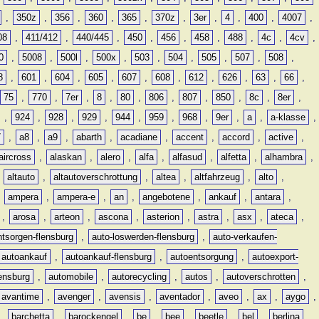
,
350z
,
356
,
360
,
365
,
370z
,
3er
,
4
,
400
,
4007
,
08
,
411/412
,
440/445
,
450
,
456
,
458
,
488
,
4c
,
4cv
,
0
,
5008
,
500l
,
500x
,
503
,
504
,
505
,
507
,
508
,
8
,
601
,
604
,
605
,
607
,
608
,
612
,
626
,
63
,
66
,
75
,
770
,
7er
,
8
,
80
,
806
,
807
,
850
,
8c
,
8er
,
,
924
,
928
,
929
,
944
,
959
,
968
,
9er
,
a
,
a-klasse
,
7
,
a8
,
a9
,
abarth
,
acadiane
,
accent
,
accord
,
active
,
aircross
,
alaskan
,
alero
,
alfa
,
alfasud
,
alfetta
,
alhambra
,
,
altauto
,
altautoverschrottung
,
altea
,
altfahrzeug
,
alto
,
,
ampera
,
ampera-e
,
an
,
angebotene
,
ankauf
,
antara
,
,
arosa
,
arteon
,
ascona
,
asterion
,
astra
,
asx
,
ateca
,
ntsorgen-flensburg
,
auto-loswerden-flensburg
,
auto-verkaufen-
autoankauf
,
autoankauf-flensburg
,
autoentsorgung
,
autoexport-
lensburg
,
automobile
,
autorecycling
,
autos
,
autoverschrotten
,
avantime
,
avenger
,
avensis
,
aventador
,
aveo
,
ax
,
aygo
,
,
barchetta
,
barockengel
,
be
,
bee
,
beetle
,
bel
,
berlina
,