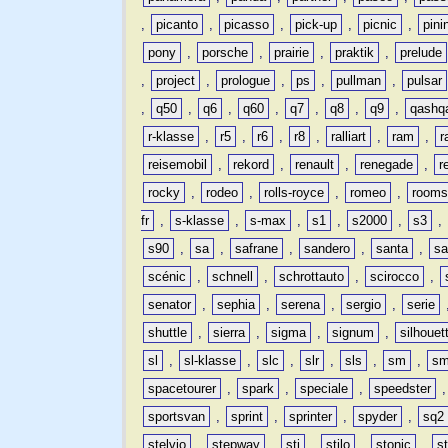
,
picanto
,
picasso
,
pick-up
,
picnic
,
pini
pony
,
porsche
,
prairie
,
praktik
,
prelude
,
project
,
prologue
,
ps
,
pullman
,
pulsar
,
q50
,
q6
,
q60
,
q7
,
q8
,
q9
,
qashq
r-klasse
,
r5
,
r6
,
r8
,
ralliart
,
ram
,
r
reisemobil
,
rekord
,
renault
,
renegade
,
r
rocky
,
rodeo
,
rolls-royce
,
romeo
,
rooms
fr
,
s-klasse
,
s-max
,
s1
,
s2000
,
s3
,
s90
,
sa
,
safrane
,
sandero
,
santa
,
sa
scénic
,
schnell
,
schrottauto
,
scirocco
,
senator
,
sephia
,
serena
,
sergio
,
serie
shuttle
,
sierra
,
sigma
,
signum
,
silhouet
sl
,
sl-klasse
,
slc
,
slr
,
sls
,
sm
,
sm
spacetourer
,
spark
,
speciale
,
speedster
sportsvan
,
sprint
,
sprinter
,
spyder
,
sq2
stelvio
,
stepway
,
sti
,
stilo
,
stonic
,
s