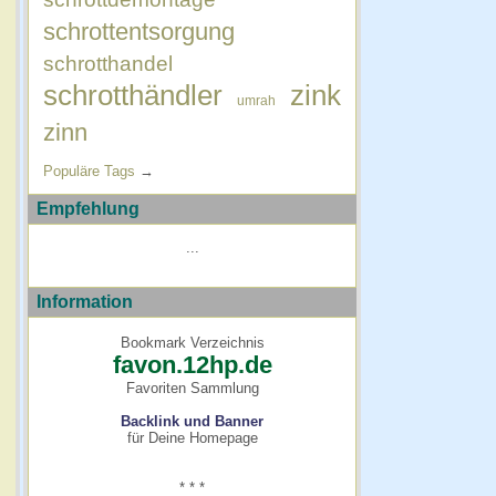
schrottentsorgung
schrotthandel
schrotthändler
zink
umrah
zinn
Populäre Tags
→
Empfehlung
...
Information
Bookmark Verzeichnis
favon.12hp.de
Favoriten Sammlung
Backlink und Banner
für Deine Homepage
* * *