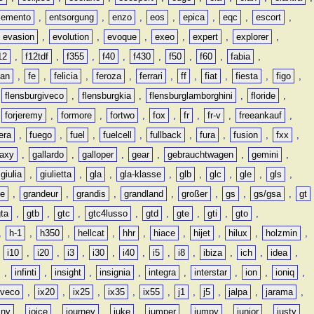
lemento
,
entsorgung
,
enzo
,
eos
,
epica
,
eqc
,
escort
,
evasion
,
evolution
,
evoque
,
exeo
,
expert
,
explorer
,
12
,
f12tdf
,
f355
,
f40
,
f430
,
f50
,
f60
,
fabia
,
man
,
fe
,
felicia
,
feroza
,
ferrari
,
ff
,
fiat
,
fiesta
,
figo
,
,
flensburgiveco
,
flensburgkia
,
flensburglamborghini
,
floride
,
,
forjeremy
,
formore
,
fortwo
,
fox
,
fr
,
fr-v
,
freeankauf
,
era
,
fuego
,
fuel
,
fuelcell
,
fullback
,
fura
,
fusion
,
fxx
,
laxy
,
gallardo
,
galloper
,
gear
,
gebrauchtwagen
,
gemini
,
giulia
,
giulietta
,
gla
,
gla-klasse
,
glb
,
glc
,
gle
,
gls
,
de
,
grandeur
,
grandis
,
grandland
,
großer
,
gs
,
gs/gsa
,
gt
gta
,
gtb
,
gtc
,
gtc4lusso
,
gtd
,
gte
,
gti
,
gto
,
,
h-1
,
h350
,
hellcat
,
hhr
,
hiace
,
hijet
,
hilux
,
holzmin
,
,
i10
,
i20
,
i3
,
i30
,
i40
,
i5
,
i8
,
ibiza
,
ich
,
idea
,
,
infinti
,
insight
,
insignia
,
integra
,
interstar
,
ion
,
ioniq
,
iveco
,
ix20
,
ix25
,
ix35
,
ix55
,
j1
,
j5
,
jalpa
,
jarama
,
mny
,
joice
,
journey
,
juke
,
jumper
,
jumpy
,
junior
,
justy
,