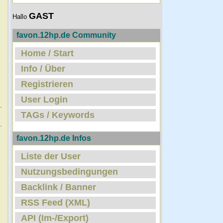
GAST
Hallo
favon.12hp.de Community
Home / Start
Info / Über
Registrieren
User Login
TAGs / Keywords
favon.12hp.de Infos
Liste der User
Nutzungsbedingungen
Backlink / Banner
RSS Feed (XML)
API (Im-/Export)