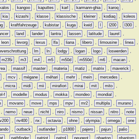
kalos
,
kangoo
,
kaputtes
,
karl
,
karmann-ghia
,
karoq
,
,
kia
,
kizashi
,
klasse
,
klassische
,
kleiner
,
kodiaq
,
koleos
ug
,
kraftfahrzeuge
,
kubistar
,
kuga
,
kwid
,
l
,
l200
,
l300
,
ancer
,
land
,
lander
,
lantra
,
lassen
,
latitude
,
laurel
,
leon
,
levorg
,
lexus
,
lfa
,
liana
,
libero
,
limousine
,
linea
,
wverschrottung
,
lm
,
ln
,
lodgy
,
logan
,
logo
,
loswerden
,
m235i
,
m3
,
m4
,
m5
,
m50d
,
m550d
,
m6
,
macan
,
rea
,
massif
,
master
,
materia
,
matiz
,
matrix
,
maverick
,
,
mcv
,
mégane
,
méhari
,
mehr
,
mein
,
mercedes
,
,
micra
,
midi
,
mii
,
mirafiori
,
mirai
,
mit
,
mito
,
l-f
,
modelle
,
modus
,
mokka
,
mondeo
,
mondial
,
n
,
movano
,
move
,
mps
,
mpv
,
mr2
,
multipla
,
murano
,
,
nemo
,
neue
,
nicht
,
niro
,
nismo
,
nissan
,
nitro
,
note
v200
,
nv400
,
nx
,
octavia
,
ohne
,
olympia
,
omega
,
one
lando
,
outback
,
outlander
,
p1800
,
pajero
,
pajun
,
palio
,
at
,
pathfinder
,
patriot
,
patrol
,
peugeot
,
phaeton
,
phantom