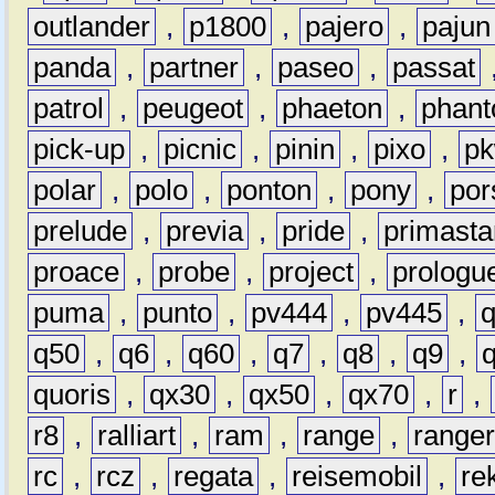
outlander
,
p1800
,
pajero
,
pajun
panda
,
partner
,
paseo
,
passat
patrol
,
peugeot
,
phaeton
,
phan
pick-up
,
picnic
,
pinin
,
pixo
,
p
polar
,
polo
,
ponton
,
pony
,
por
prelude
,
previa
,
pride
,
primasta
proace
,
probe
,
project
,
prologu
puma
,
punto
,
pv444
,
pv445
,
q50
,
q6
,
q60
,
q7
,
q8
,
q9
,
quoris
,
qx30
,
qx50
,
qx70
,
r
,
r8
,
ralliart
,
ram
,
range
,
range
rc
,
rcz
,
regata
,
reisemobil
,
re