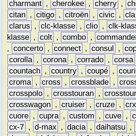
charmant
,
cherokee
,
cherry
,
ch
citan
,
citigo
,
citroën
,
civic
,
cla
clarus
,
clc-klasse
,
clio
,
clk-kla
klasse
,
colt
,
combo
,
commande
,
concerto
,
connect
,
consul
,
co
corolla
,
corona
,
corrado
,
corsa
countach
,
country
,
coupé
,
couri
croma
,
cross
,
crossblade
,
cros
crosspolo
,
crosstouran
,
crosstou
crosswagon
,
cruiser
,
cruze
,
cr
cuore
,
cupra
,
custom
,
cuve
,
cx-7
,
d-max
,
dacia
,
daihatsu
,