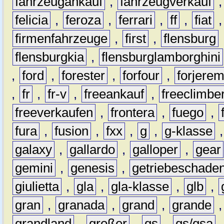
fahrzeugankauf
,
fahrzeugverkauf
felicia
,
feroza
,
ferrari
,
ff
,
fiat
firmenfahrzeuge
,
first
,
flensburg
flensburgkia
,
flensburglamborghini
,
ford
,
forester
,
forfour
,
forjere
,
fr
,
fr-v
,
freeankauf
,
freeclimbe
freeverkaufen
,
frontera
,
fuego
,
fura
,
fusion
,
fxx
,
g
,
g-klasse
galaxy
,
gallardo
,
galloper
,
gear
gemini
,
genesis
,
getriebeschade
giulietta
,
gla
,
gla-klasse
,
glb
,
gran
,
granada
,
grand
,
grande
grandland
,
großer
,
gs
,
gs/gsa