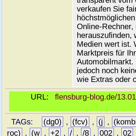
transparent vom 
verkaufen Sie fai
höchstmöglichen 
Online-Rechner,
herauszufinden, w
Medien wert ist. 
Marktpreis für I
Automobilmarkt. 
jedoch noch kein
wie Extras oder 
URL:
flensburg-blog.de/13.0
TAGs:
(dg0)
,
(fcv)
,
(j
,
(komb
roc)
,
(w
,
+2
,
/
,
/8
,
002
,
02