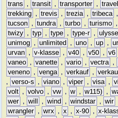
trans
,
transit
,
transporter
,
travel
trekking
,
trevis
,
trezia
,
tribeca
tucson
,
tundra
,
turbo
,
turismo
twizy
,
typ
,
type
,
type-r
,
ulyss
unimog
,
unlimited
,
uno
,
up
,
u
urvan
,
v-klasse
,
v40
,
v50
,
v6
vaneo
,
vanette
,
vario
,
vectra
,
veneno
,
venga
,
verkauf
,
verkau
,
verso-s
,
viano
,
viper
,
visa
,
v
volt
,
volvo
,
vw
,
w
,
w115)
,
w
wer
,
will
,
wind
,
windstar
,
wir
wrangler
,
wrx
,
x
,
x-90
,
x-klas