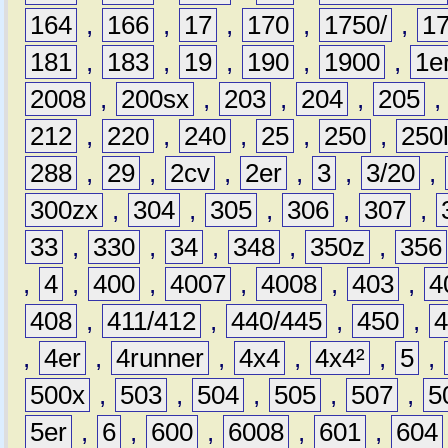
164
,
166
,
17
,
170
,
1750/
,
1
181
,
183
,
19
,
190
,
1900
,
1e
2008
,
200sx
,
203
,
204
,
205
212
,
220
,
240
,
25
,
250
,
250
288
,
29
,
2cv
,
2er
,
3
,
3/20
,
300zx
,
304
,
305
,
306
,
307
,
33
,
330
,
34
,
348
,
350z
,
356
,
4
,
400
,
4007
,
4008
,
403
,
4
408
,
411/412
,
440/445
,
450
,
,
4er
,
4runner
,
4x4
,
4x4²
,
5
,
500x
,
503
,
504
,
505
,
507
,
5
5er
,
6
,
600
,
6008
,
601
,
604