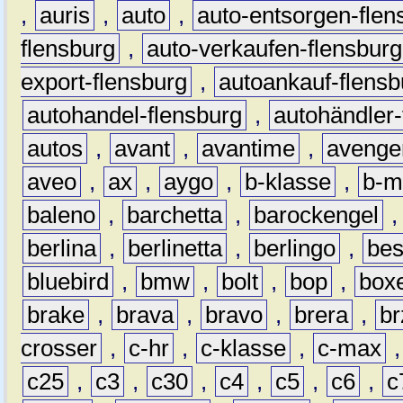
,
auris
,
auto
,
auto-entsorgen-flen
flensburg
,
auto-verkaufen-flensburg
export-flensburg
,
autoankauf-flensb
autohandel-flensburg
,
autohändler-
autos
,
avant
,
avantime
,
avenge
aveo
,
ax
,
aygo
,
b-klasse
,
b-m
baleno
,
barchetta
,
barockengel
berlina
,
berlinetta
,
berlingo
,
bes
bluebird
,
bmw
,
bolt
,
bop
,
box
brake
,
brava
,
bravo
,
brera
,
br
crosser
,
c-hr
,
c-klasse
,
c-max
c25
,
c3
,
c30
,
c4
,
c5
,
c6
,
c