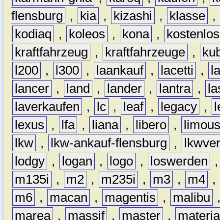
flensburg
,
kia
,
kizashi
,
klasse
,
kodiaq
,
koleos
,
kona
,
kostenlos
kraftfahrzeug
,
kraftfahrzeuge
,
kub
l200
,
l300
,
laankauf
,
lacetti
,
l
lancer
,
land
,
lander
,
lantra
,
la
laverkaufen
,
lc
,
leaf
,
legacy
,
lexus
,
lfa
,
liana
,
libero
,
limous
lkw
,
lkw-ankauf-flensburg
,
lkwver
lodgy
,
logan
,
logo
,
loswerden
m135i
,
m2
,
m235i
,
m3
,
m4
,
m6
,
macan
,
magentis
,
malibu
marea
,
massif
,
master
,
materi