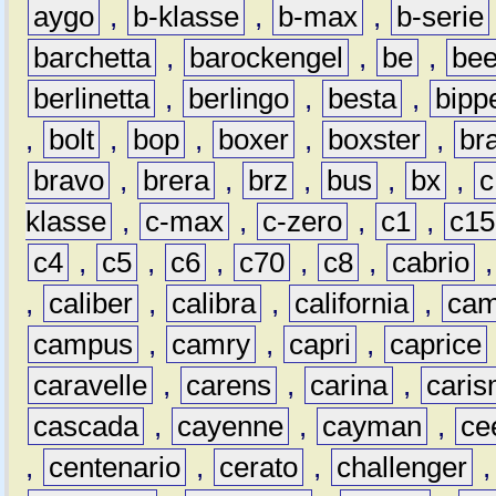
aygo
,
b-klasse
,
b-max
,
b-serie
barchetta
,
barockengel
,
be
,
be
berlinetta
,
berlingo
,
besta
,
bipp
,
bolt
,
bop
,
boxer
,
boxster
,
br
bravo
,
brera
,
brz
,
bus
,
bx
,
c
klasse
,
c-max
,
c-zero
,
c1
,
c15
c4
,
c5
,
c6
,
c70
,
c8
,
cabrio
,
caliber
,
calibra
,
california
,
cam
campus
,
camry
,
capri
,
caprice
caravelle
,
carens
,
carina
,
cari
cascada
,
cayenne
,
cayman
,
ce
,
centenario
,
cerato
,
challenger