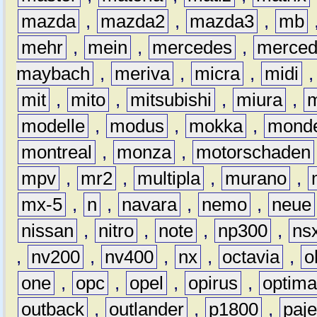
mazda
,
mazda2
,
mazda3
,
mb
mehr
,
mein
,
mercedes
,
merce
maybach
,
meriva
,
micra
,
midi
mit
,
mito
,
mitsubishi
,
miura
,
modelle
,
modus
,
mokka
,
mond
montreal
,
monza
,
motorschaden
mpv
,
mr2
,
multipla
,
murano
,
mx-5
,
n
,
navara
,
nemo
,
neue
nissan
,
nitro
,
note
,
np300
,
ns
,
nv200
,
nv400
,
nx
,
octavia
,
o
one
,
opc
,
opel
,
opirus
,
optim
outback
,
outlander
,
p1800
,
paje