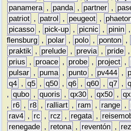
panamera
,
panda
,
partner
,
pas
patriot
,
patrol
,
peugeot
,
phaeto
picasso
,
pick-up
,
picnic
,
pinin
flensburg
,
polar
,
polo
,
ponton
,
praktik
,
prelude
,
previa
,
pride
prius
,
proace
,
probe
,
project
,
pulsar
,
puma
,
punto
,
pv444
,
q4
,
q5
,
q50
,
q6
,
q60
,
q7
,
,
qubo
,
quoris
,
qx30
,
qx50
,
qx
,
r6
,
r8
,
ralliart
,
ram
,
range
,
rav4
,
rc
,
rcz
,
regata
,
reisemob
renegade
,
retona
,
reventón
,
re