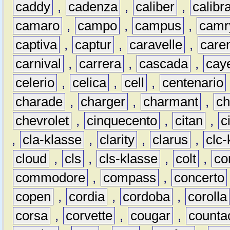
caddy
,
cadenza
,
caliber
,
calibr
camaro
,
campo
,
campus
,
camr
captiva
,
captur
,
caravelle
,
care
carnival
,
carrera
,
cascada
,
cay
celerio
,
celica
,
cell
,
centenario
charade
,
charger
,
charmant
,
ch
chevrolet
,
cinquecento
,
citan
,
c
,
cla-klasse
,
clarity
,
clarus
,
clc-
cloud
,
cls
,
cls-klasse
,
colt
,
c
commodore
,
compass
,
concerto
copen
,
cordia
,
cordoba
,
corolla
corsa
,
corvette
,
cougar
,
counta