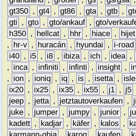
gt350
,
gt4
,
gt86
,
gta
,
gtb
,
gt
gti
,
gto
,
gto/ankauf
,
gto/verkauf
h350
,
hellcat
,
hhr
,
hiace
,
hijet
,
hr-v
,
huracán
,
hyundai
,
i-road
i40
,
i5
,
i8
,
ibiza
,
ich
,
idea
,
,
inca
,
infiniti
,
infinti
,
insight
,
i
,
ion
,
ioniq
,
iq
,
is
,
isetta
,
isl
ix20
,
ix25
,
ix35
,
ix55
,
j1
,
j5
jeep
,
jetta
,
jetztautoverkaufen
,
juke
,
jumper
,
jumpy
,
junior
,
j
kadett
,
kadjar
,
käfer
,
kalos
,
k
karmann-ghia
,
karoq
,
kaufen
,
k