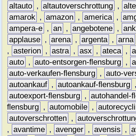
altauto
,
altautoverschrottung
,
alt
amarok
,
amazon
,
america
,
am
ampera-e
,
an
,
angebotene
,
ank
applause
,
arena
,
argenta
,
arna
,
asterion
,
astra
,
asx
,
ateca
,
a
auto
,
auto-entsorgen-flensburg
,
a
auto-verkaufen-flensburg
,
auto-ver
autoankauf
,
autoankauf-flensburg
autoexport-flensburg
,
autohandel-f
flensburg
,
automobile
,
autorecycl
autoverschrotten
,
autoverschrottun
,
avantime
,
avenger
,
avensis
,
a