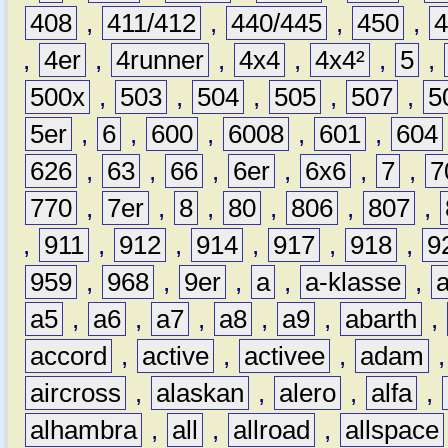
408
,
411/412
,
440/445
,
450
,
,
4er
,
4runner
,
4x4
,
4x4²
,
5
,
500x
,
503
,
504
,
505
,
507
,
5
5er
,
6
,
600
,
6008
,
601
,
604
626
,
63
,
66
,
6er
,
6x6
,
7
,
7
770
,
7er
,
8
,
80
,
806
,
807
,
,
911
,
912
,
914
,
917
,
918
,
9
959
,
968
,
9er
,
a
,
a-klasse
,
a5
,
a6
,
a7
,
a8
,
a9
,
abarth
,
accord
,
active
,
activee
,
adam
aircross
,
alaskan
,
alero
,
alfa
,
alhambra
,
all
,
allroad
,
allspace