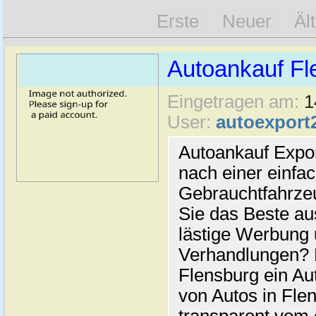
Erste
Neuer
Äl
Autoankauf Fl
Eingetragen am:
1
User:
autoexport
Autoankauf Expo
nach einer einfac
Gebrauchtfahrze
Sie das Beste au
lästige Werbung
Verhandlungen? 
Flensburg ein Au
von Autos in Flen