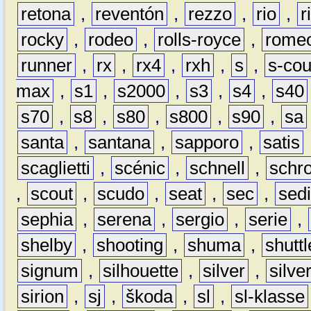
retona
,
reventón
,
rezzo
,
rio
,
r
rocky
,
rodeo
,
rolls-royce
,
rome
runner
,
rx
,
rx4
,
rxh
,
s
,
s-co
max
,
s1
,
s2000
,
s3
,
s4
,
s40
s70
,
s8
,
s80
,
s800
,
s90
,
sa
santa
,
santana
,
sapporo
,
satis
scaglietti
,
scénic
,
schnell
,
schro
,
scout
,
scudo
,
seat
,
sec
,
sedi
sephia
,
serena
,
sergio
,
serie
,
shelby
,
shooting
,
shuma
,
shuttl
signum
,
silhouette
,
silver
,
silve
sirion
,
sj
,
škoda
,
sl
,
sl-klasse