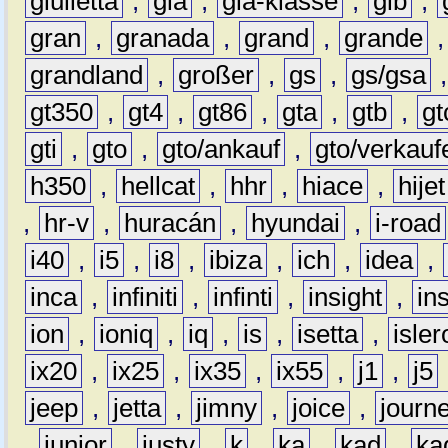
giulietta
,
gla
,
gla-klasse
,
glb
,
gran
,
granada
,
grand
,
grande
grandland
,
großer
,
gs
,
gs/gsa
gt350
,
gt4
,
gt86
,
gta
,
gtb
,
gt
gti
,
gto
,
gto/ankauf
,
gto/verkauf
h350
,
hellcat
,
hhr
,
hiace
,
hijet
,
hr-v
,
huracán
,
hyundai
,
i-road
i40
,
i5
,
i8
,
ibiza
,
ich
,
idea
,
inca
,
infiniti
,
infinti
,
insight
,
in
ion
,
ioniq
,
iq
,
is
,
isetta
,
isler
ix20
,
ix25
,
ix35
,
ix55
,
j1
,
j5
jeep
,
jetta
,
jimny
,
joice
,
journ
,
junior
,
justy
,
k
,
ka
,
kad
,
ka