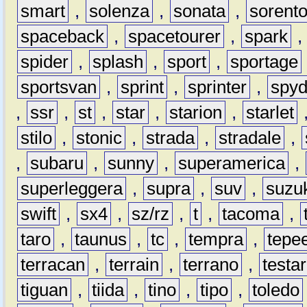
smart
,
solenza
,
sonata
,
sorent
spaceback
,
spacetourer
,
spark
spider
,
splash
,
sport
,
sportage
sportsvan
,
sprint
,
sprinter
,
spyd
,
ssr
,
st
,
star
,
starion
,
starlet
stilo
,
stonic
,
strada
,
stradale
,
,
subaru
,
sunny
,
superamerica
,
superleggera
,
supra
,
suv
,
suzu
swift
,
sx4
,
sz/rz
,
t
,
tacoma
,
taro
,
taunus
,
tc
,
tempra
,
tepe
terracan
,
terrain
,
terrano
,
testa
tiguan
,
tiida
,
tino
,
tipo
,
toledo