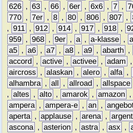
626
,
63
,
66
,
6er
,
6x6
,
7
,
7
770
,
7er
,
8
,
80
,
806
,
807
,
,
911
,
912
,
914
,
917
,
918
,
9
959
,
968
,
9er
,
a
,
a-klasse
,
a5
,
a6
,
a7
,
a8
,
a9
,
abarth
,
accord
,
active
,
activee
,
adam
aircross
,
alaskan
,
alero
,
alfa
,
alhambra
,
all
,
allroad
,
allspace
,
altes
,
alto
,
amarok
,
amazon
ampera
,
ampera-e
,
an
,
angebo
aperta
,
applause
,
arena
,
argen
ascona
,
asterion
,
astra
,
asx
,