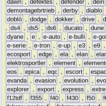
dawn
,
defektes
,
defender
,
dein
demontagebrtrieb
,
derby
,
diablo
doblò
,
dodge
,
dokker
,
drive
,
,
ds4
,
ds5
,
ds6
,
ducato
,
dune
dyane
,
e
,
e-auto
,
e-bulli
,
e-gol
e-serie
,
e-tron
,
e-up
,
e3
,
e9
ecosport
,
edge
,
ela
,
elan
,
ela
elektrosportler
,
element
,
element
eos
,
epica
,
eqc
,
escort
,
espa
evanda
,
evasion
,
evolution
,
ev
explorer
,
export
,
express
,
extr
f12tdf
,
f355
,
f40
,
f430
,
f50
,
f