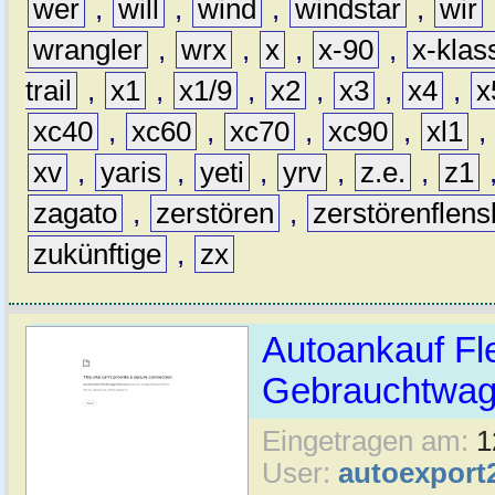
wer
,
will
,
wind
,
windstar
,
wir
wrangler
,
wrx
,
x
,
x-90
,
x-klas
trail
,
x1
,
x1/9
,
x2
,
x3
,
x4
,
x
xc40
,
xc60
,
xc70
,
xc90
,
xl1
,
xv
,
yaris
,
yeti
,
yrv
,
z.e.
,
z1
zagato
,
zerstören
,
zerstörenflen
zukünftige
,
zx
Autoankauf Fl
Gebrauchtwage
Eingetragen am:
1
User:
autoexport