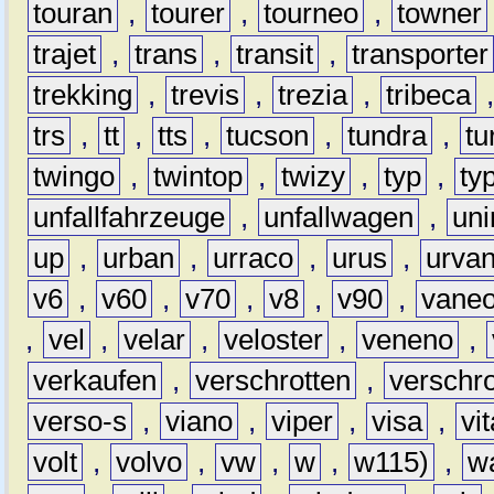
touran
,
tourer
,
tourneo
,
towner
trajet
,
trans
,
transit
,
transporter
trekking
,
trevis
,
trezia
,
tribeca
trs
,
tt
,
tts
,
tucson
,
tundra
,
tu
twingo
,
twintop
,
twizy
,
typ
,
ty
unfallfahrzeuge
,
unfallwagen
,
un
up
,
urban
,
urraco
,
urus
,
urva
v6
,
v60
,
v70
,
v8
,
v90
,
vane
,
vel
,
velar
,
veloster
,
veneno
,
verkaufen
,
verschrotten
,
verschro
verso-s
,
viano
,
viper
,
visa
,
vi
volt
,
volvo
,
vw
,
w
,
w115)
,
w