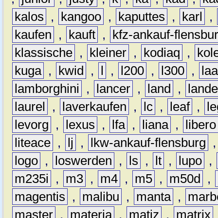
kalos
,
kangoo
,
kaputtes
,
karl
,
kaufen
,
kauft
,
kfz-ankauf-flensbu
klassische
,
kleiner
,
kodiaq
,
kol
kuga
,
kwid
,
l
,
l200
,
l300
,
la
lamborghini
,
lancer
,
land
,
lande
laurel
,
laverkaufen
,
lc
,
leaf
,
l
levorg
,
lexus
,
lfa
,
liana
,
libero
liteace
,
lj
,
lkw-ankauf-flensburg
logo
,
loswerden
,
ls
,
lt
,
lupo
,
m235i
,
m3
,
m4
,
m5
,
m50d
,
magentis
,
malibu
,
manta
,
marb
master
,
materia
,
matiz
,
matrix