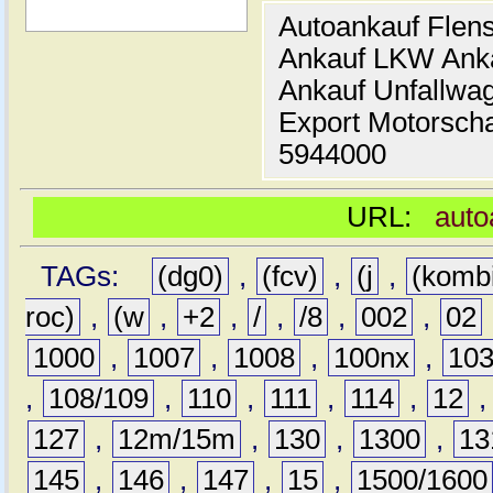
Autoankauf Flen
Ankauf LKW Ank
Ankauf Unfallwa
Export Motorsch
5944000
URL:
auto
TAGs:
(dg0)
,
(fcv)
,
(j
,
(komb
roc)
,
(w
,
+2
,
/
,
/8
,
002
,
02
1000
,
1007
,
1008
,
100nx
,
10
,
108/109
,
110
,
111
,
114
,
12
127
,
12m/15m
,
130
,
1300
,
13
145
,
146
,
147
,
15
,
1500/1600