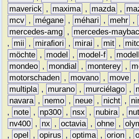
maverick
,
maxima
,
mazda
,
ma
mcv
,
mégane
,
méhari
,
mehr
,
mercedes-amg
,
mercedes-mayba
,
mii
,
mirafiori
,
mirai
,
mit
,
mit
möchte
,
model
,
model-f
,
model
mondeo
,
mondial
,
monterey
,
m
motorschaden
,
movano
,
move
,
multipla
,
murano
,
murciélago
,
navara
,
nemo
,
neue
,
nicht
,
ni
,
note
,
np300
,
nsx
,
nubira
,
nu
nv400
,
nx
,
octavia
,
ohne
,
oly
,
opel
,
opirus
,
optima
,
orion
,