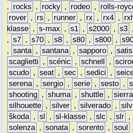
,
rocks
,
rocky
,
rodeo
,
rolls-royc
rover
,
rs
,
runner
,
rx
,
rx4
,
rx
klasse
,
s-max
,
s1
,
s2000
,
s3
,
s7
,
s70
,
s8
,
s80
,
s800
,
s9
,
santa
,
santana
,
sapporo
,
satis
scaglietti
,
scénic
,
schnell
,
sciro
scudo
,
seat
,
sec
,
sedici
,
seic
serena
,
sergio
,
serie
,
sesto
,
shooting
,
shuma
,
shuttle
,
sierr
silhouette
,
silver
,
silverado
,
silv
škoda
,
sl
,
sl-klasse
,
slc
,
slr
,
solenza
,
sonata
,
sorento
,
soul