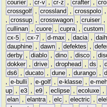
courier
,
cr-v
,
cr-z
,
crafter
,
cr
crossgolf
,
crossland
,
crosspolo
,
crossup
,
crosswagon
,
cruiser
,
cullinan
,
cuore
,
cupra
,
custom
cx-5
,
cx-7
,
d-max
,
dacia
,
dai
dauphine
,
dawn
,
defektes
,
defe
derby
,
diablo
,
dino
,
disco
,
dis
dokker
,
drive
,
drophead
,
ds
,
ds6
,
ducato
,
dune
,
durango
,
,
e-bulli
,
e-golf
,
e-klasse
,
e-meh
up
,
e3
,
e9
,
eclipse
,
ecoluxe
,
elan
,
elantra
,
elc
,
electric
,
ele