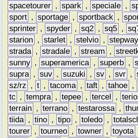
spacetourer
,
spark
,
speciale
,
s
sport
,
sportage
,
sportback
,
spo
sprinter
,
spyder
,
sq2
,
sq5
,
sq
starion
,
starlet
,
stelvio
,
stepwa
strada
,
stradale
,
stream
,
street
sunny
,
superamerica
,
superb
,
supra
,
suv
,
suzuki
,
sv
,
svr
,
sz/rz
,
t
,
tacoma
,
taft
,
tahoe
,
tc
,
tempra
,
tepee
,
tercel
,
teri
terrain
,
terrano
,
testarossa
,
thu
tiida
,
tino
,
tipo
,
toledo
,
totals
tourer
,
tourneo
,
towner
,
toyota