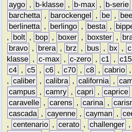
aygo
,
b-klasse
,
b-max
,
b-serie
barchetta
,
barockengel
,
be
,
be
berlinetta
,
berlingo
,
besta
,
bipp
,
bolt
,
bop
,
boxer
,
boxster
,
br
bravo
,
brera
,
brz
,
bus
,
bx
,
c
klasse
,
c-max
,
c-zero
,
c1
,
c15
c4
,
c5
,
c6
,
c70
,
c8
,
cabrio
,
caliber
,
calibra
,
california
,
cam
campus
,
camry
,
capri
,
caprice
caravelle
,
carens
,
carina
,
cari
cascada
,
cayenne
,
cayman
,
ce
,
centenario
,
cerato
,
challenger