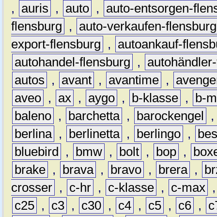
,
auris
,
auto
,
auto-entsorgen-flen
flensburg
,
auto-verkaufen-flensburg
export-flensburg
,
autoankauf-flensb
autohandel-flensburg
,
autohändler-
autos
,
avant
,
avantime
,
avenge
aveo
,
ax
,
aygo
,
b-klasse
,
b-m
baleno
,
barchetta
,
barockengel
berlina
,
berlinetta
,
berlingo
,
bes
bluebird
,
bmw
,
bolt
,
bop
,
box
brake
,
brava
,
bravo
,
brera
,
br
crosser
,
c-hr
,
c-klasse
,
c-max
c25
,
c3
,
c30
,
c4
,
c5
,
c6
,
c