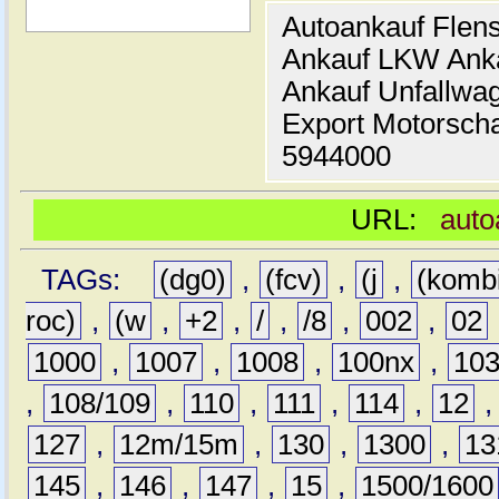
Autoankauf Flen
Ankauf LKW Ank
Ankauf Unfallwa
Export Motorsch
5944000
URL:
auto
TAGs:
(dg0)
,
(fcv)
,
(j
,
(komb
roc)
,
(w
,
+2
,
/
,
/8
,
002
,
02
1000
,
1007
,
1008
,
100nx
,
10
,
108/109
,
110
,
111
,
114
,
12
127
,
12m/15m
,
130
,
1300
,
13
145
,
146
,
147
,
15
,
1500/1600