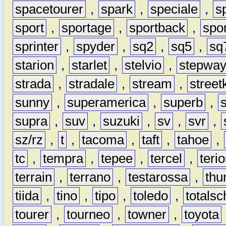
spacetourer
,
spark
,
speciale
,
s
sport
,
sportage
,
sportback
,
spo
sprinter
,
spyder
,
sq2
,
sq5
,
sq
starion
,
starlet
,
stelvio
,
stepwa
strada
,
stradale
,
stream
,
street
sunny
,
superamerica
,
superb
,
supra
,
suv
,
suzuki
,
sv
,
svr
,
sz/rz
,
t
,
tacoma
,
taft
,
tahoe
,
tc
,
tempra
,
tepee
,
tercel
,
teri
terrain
,
terrano
,
testarossa
,
thu
tiida
,
tino
,
tipo
,
toledo
,
totals
tourer
,
tourneo
,
towner
,
toyota