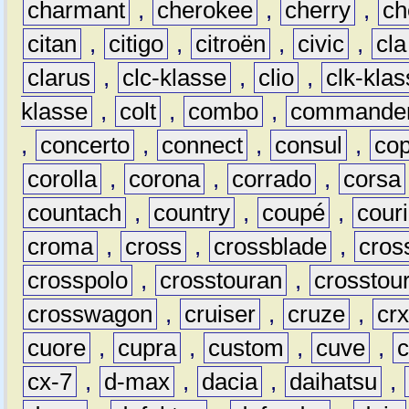
charmant
,
cherokee
,
cherry
,
ch
citan
,
citigo
,
citroën
,
civic
,
cla
clarus
,
clc-klasse
,
clio
,
clk-kla
klasse
,
colt
,
combo
,
commande
,
concerto
,
connect
,
consul
,
co
corolla
,
corona
,
corrado
,
corsa
countach
,
country
,
coupé
,
couri
croma
,
cross
,
crossblade
,
cros
crosspolo
,
crosstouran
,
crosstou
crosswagon
,
cruiser
,
cruze
,
cr
cuore
,
cupra
,
custom
,
cuve
,
cx-7
,
d-max
,
dacia
,
daihatsu
,