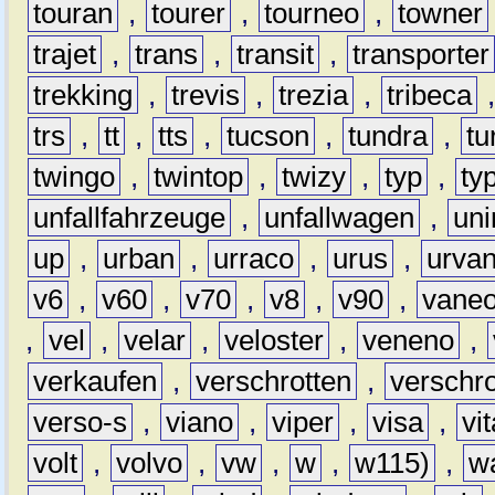
touran
,
tourer
,
tourneo
,
towner
trajet
,
trans
,
transit
,
transporter
trekking
,
trevis
,
trezia
,
tribeca
trs
,
tt
,
tts
,
tucson
,
tundra
,
tu
twingo
,
twintop
,
twizy
,
typ
,
ty
unfallfahrzeuge
,
unfallwagen
,
un
up
,
urban
,
urraco
,
urus
,
urva
v6
,
v60
,
v70
,
v8
,
v90
,
vane
,
vel
,
velar
,
veloster
,
veneno
,
verkaufen
,
verschrotten
,
verschro
verso-s
,
viano
,
viper
,
visa
,
vi
volt
,
volvo
,
vw
,
w
,
w115)
,
w