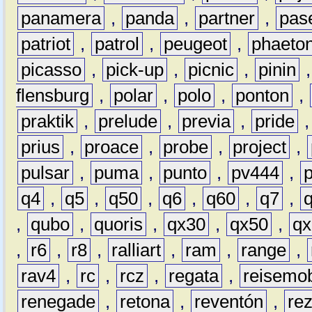
panamera
,
panda
,
partner
,
pas
patriot
,
patrol
,
peugeot
,
phaeto
picasso
,
pick-up
,
picnic
,
pinin
flensburg
,
polar
,
polo
,
ponton
,
praktik
,
prelude
,
previa
,
pride
prius
,
proace
,
probe
,
project
,
pulsar
,
puma
,
punto
,
pv444
,
q4
,
q5
,
q50
,
q6
,
q60
,
q7
,
,
qubo
,
quoris
,
qx30
,
qx50
,
qx
,
r6
,
r8
,
ralliart
,
ram
,
range
,
rav4
,
rc
,
rcz
,
regata
,
reisemob
renegade
,
retona
,
reventón
,
re