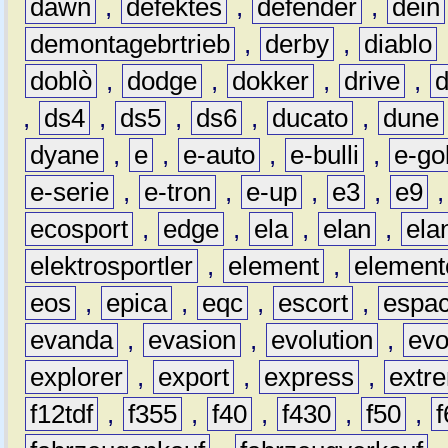
dawn
,
defektes
,
defender
,
dein
demontagebrtrieb
,
derby
,
diablo
doblò
,
dodge
,
dokker
,
drive
,
,
ds4
,
ds5
,
ds6
,
ducato
,
dune
dyane
,
e
,
e-auto
,
e-bulli
,
e-gol
e-serie
,
e-tron
,
e-up
,
e3
,
e9
ecosport
,
edge
,
ela
,
elan
,
ela
elektrosportler
,
element
,
element
eos
,
epica
,
eqc
,
escort
,
espa
evanda
,
evasion
,
evolution
,
ev
explorer
,
export
,
express
,
extr
f12tdf
,
f355
,
f40
,
f430
,
f50
,
f