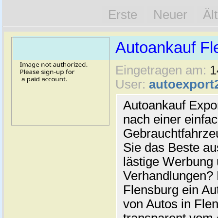
Erste
Neuer
Äl
Autoankauf Fl
Eingetragen am:
1
User:
autoexport
Autoankauf Expo
nach einer einfac
Gebrauchtfahrze
Sie das Beste au
lästige Werbung
Verhandlungen? 
Flensburg ein Au
von Autos in Flen