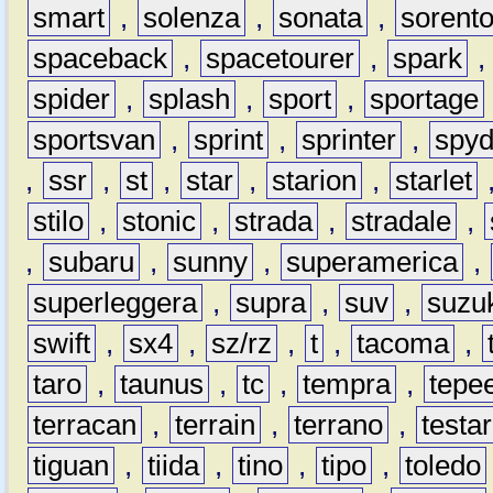
smart
,
solenza
,
sonata
,
sorent
spaceback
,
spacetourer
,
spark
spider
,
splash
,
sport
,
sportage
sportsvan
,
sprint
,
sprinter
,
spyd
,
ssr
,
st
,
star
,
starion
,
starlet
stilo
,
stonic
,
strada
,
stradale
,
,
subaru
,
sunny
,
superamerica
,
superleggera
,
supra
,
suv
,
suzu
swift
,
sx4
,
sz/rz
,
t
,
tacoma
,
taro
,
taunus
,
tc
,
tempra
,
tepe
terracan
,
terrain
,
terrano
,
testa
tiguan
,
tiida
,
tino
,
tipo
,
toledo