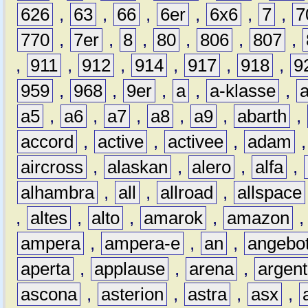
626
,
63
,
66
,
6er
,
6x6
,
7
,
7
770
,
7er
,
8
,
80
,
806
,
807
,
,
911
,
912
,
914
,
917
,
918
,
9
959
,
968
,
9er
,
a
,
a-klasse
,
a5
,
a6
,
a7
,
a8
,
a9
,
abarth
,
accord
,
active
,
activee
,
adam
aircross
,
alaskan
,
alero
,
alfa
,
alhambra
,
all
,
allroad
,
allspace
,
altes
,
alto
,
amarok
,
amazon
ampera
,
ampera-e
,
an
,
angebo
aperta
,
applause
,
arena
,
argen
ascona
,
asterion
,
astra
,
asx
,