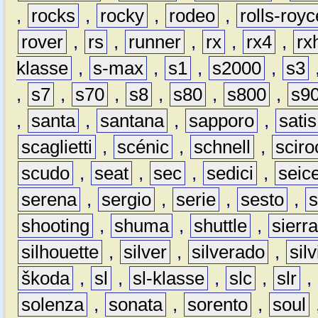
,
rocks
,
rocky
,
rodeo
,
rolls-royc
rover
,
rs
,
runner
,
rx
,
rx4
,
rx
klasse
,
s-max
,
s1
,
s2000
,
s3
,
s7
,
s70
,
s8
,
s80
,
s800
,
s9
,
santa
,
santana
,
sapporo
,
satis
scaglietti
,
scénic
,
schnell
,
sciro
scudo
,
seat
,
sec
,
sedici
,
seic
serena
,
sergio
,
serie
,
sesto
,
shooting
,
shuma
,
shuttle
,
sierr
silhouette
,
silver
,
silverado
,
silv
škoda
,
sl
,
sl-klasse
,
slc
,
slr
,
solenza
,
sonata
,
sorento
,
soul