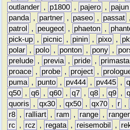
outlander
,
p1800
,
pajero
,
pajun
panda
,
partner
,
paseo
,
passat
patrol
,
peugeot
,
phaeton
,
phan
pick-up
,
picnic
,
pinin
,
pixo
,
p
polar
,
polo
,
ponton
,
pony
,
por
prelude
,
previa
,
pride
,
primasta
proace
,
probe
,
project
,
prologu
puma
,
punto
,
pv444
,
pv445
,
q50
,
q6
,
q60
,
q7
,
q8
,
q9
,
quoris
,
qx30
,
qx50
,
qx70
,
r
,
r8
,
ralliart
,
ram
,
range
,
range
rc
,
rcz
,
regata
,
reisemobil
,
re