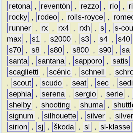
retona
,
reventón
,
rezzo
,
rio
,
r
rocky
,
rodeo
,
rolls-royce
,
rome
runner
,
rx
,
rx4
,
rxh
,
s
,
s-co
max
,
s1
,
s2000
,
s3
,
s4
,
s40
s70
,
s8
,
s80
,
s800
,
s90
,
sa
santa
,
santana
,
sapporo
,
satis
scaglietti
,
scénic
,
schnell
,
schro
,
scout
,
scudo
,
seat
,
sec
,
sedi
sephia
,
serena
,
sergio
,
serie
,
shelby
,
shooting
,
shuma
,
shuttl
signum
,
silhouette
,
silver
,
silve
sirion
,
sj
,
škoda
,
sl
,
sl-klasse