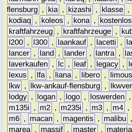
flensburg
,
kia
,
kizashi
,
klasse
,
kodiaq
,
koleos
,
kona
,
kostenlos
kraftfahrzeug
,
kraftfahrzeuge
,
kub
l200
,
l300
,
laankauf
,
lacetti
,
l
lancer
,
land
,
lander
,
lantra
,
la
laverkaufen
,
lc
,
leaf
,
legacy
,
lexus
,
lfa
,
liana
,
libero
,
limous
lkw
,
lkw-ankauf-flensburg
,
lkwver
lodgy
,
logan
,
logo
,
loswerden
m135i
,
m2
,
m235i
,
m3
,
m4
,
m6
,
macan
,
magentis
,
malibu
marea
,
massif
,
master
,
materi