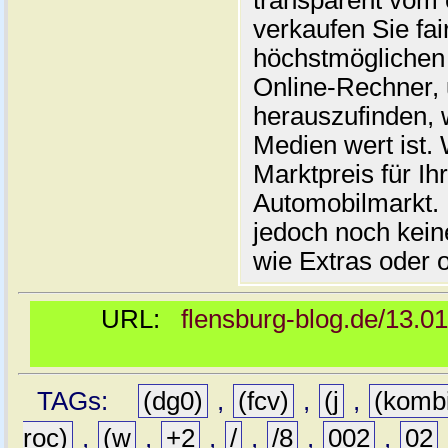
transparent vom 
verkaufen Sie fai
höchstmöglichen 
Online-Rechner,
herauszufinden, w
Medien wert ist. 
Marktpreis für I
Automobilmarkt. 
jedoch noch kein
wie Extras oder 
URL:
flensburg-blog.de/13.0
TAGs:
(dg0)
,
(fcv)
,
(j
,
(komb
roc)
,
(w
,
+2
,
/
,
/8
,
002
,
02