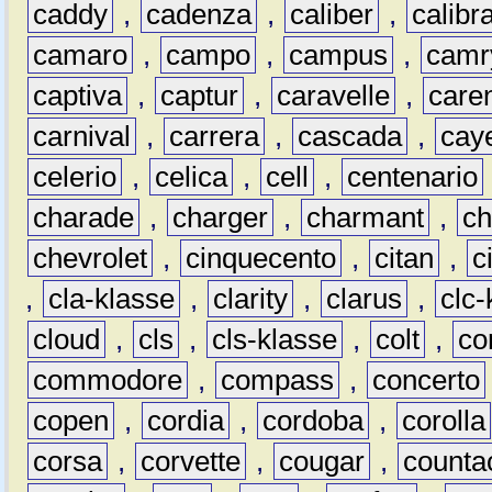
caddy
,
cadenza
,
caliber
,
calibr
camaro
,
campo
,
campus
,
camr
captiva
,
captur
,
caravelle
,
care
carnival
,
carrera
,
cascada
,
cay
celerio
,
celica
,
cell
,
centenario
charade
,
charger
,
charmant
,
ch
chevrolet
,
cinquecento
,
citan
,
c
,
cla-klasse
,
clarity
,
clarus
,
clc-
cloud
,
cls
,
cls-klasse
,
colt
,
c
commodore
,
compass
,
concerto
copen
,
cordia
,
cordoba
,
corolla
corsa
,
corvette
,
cougar
,
counta