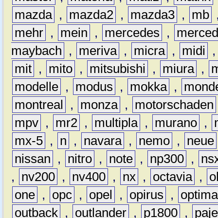
mazda
,
mazda2
,
mazda3
,
mb
mehr
,
mein
,
mercedes
,
merce
maybach
,
meriva
,
micra
,
midi
mit
,
mito
,
mitsubishi
,
miura
,
modelle
,
modus
,
mokka
,
mond
montreal
,
monza
,
motorschaden
mpv
,
mr2
,
multipla
,
murano
,
mx-5
,
n
,
navara
,
nemo
,
neue
nissan
,
nitro
,
note
,
np300
,
ns
,
nv200
,
nv400
,
nx
,
octavia
,
o
one
,
opc
,
opel
,
opirus
,
optim
outback
,
outlander
,
p1800
,
paje