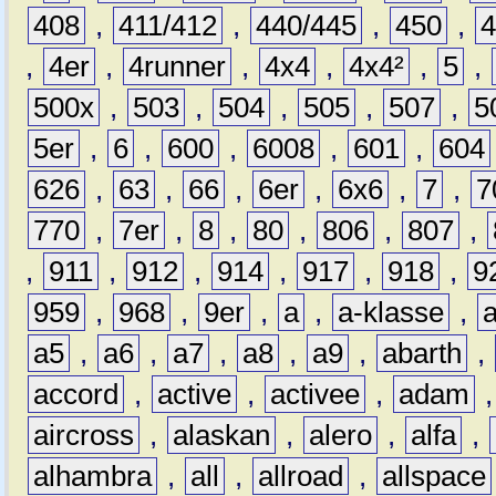
408
,
411/412
,
440/445
,
450
,
,
4er
,
4runner
,
4x4
,
4x4²
,
5
,
500x
,
503
,
504
,
505
,
507
,
5
5er
,
6
,
600
,
6008
,
601
,
604
626
,
63
,
66
,
6er
,
6x6
,
7
,
7
770
,
7er
,
8
,
80
,
806
,
807
,
,
911
,
912
,
914
,
917
,
918
,
9
959
,
968
,
9er
,
a
,
a-klasse
,
a5
,
a6
,
a7
,
a8
,
a9
,
abarth
,
accord
,
active
,
activee
,
adam
aircross
,
alaskan
,
alero
,
alfa
,
alhambra
,
all
,
allroad
,
allspace