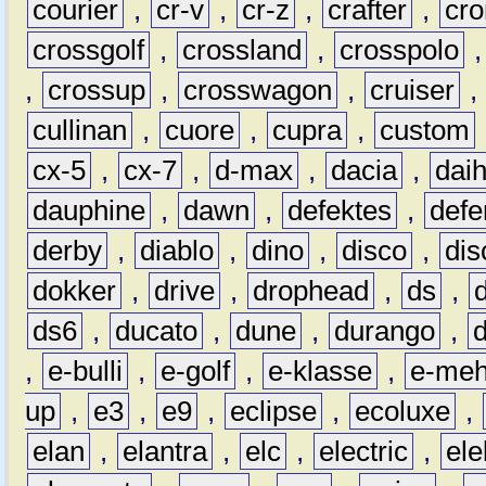
courier
,
cr-v
,
cr-z
,
crafter
,
cr
crossgolf
,
crossland
,
crosspolo
,
crossup
,
crosswagon
,
cruiser
,
cullinan
,
cuore
,
cupra
,
custom
cx-5
,
cx-7
,
d-max
,
dacia
,
dai
dauphine
,
dawn
,
defektes
,
defe
derby
,
diablo
,
dino
,
disco
,
dis
dokker
,
drive
,
drophead
,
ds
,
ds6
,
ducato
,
dune
,
durango
,
,
e-bulli
,
e-golf
,
e-klasse
,
e-meh
up
,
e3
,
e9
,
eclipse
,
ecoluxe
,
elan
,
elantra
,
elc
,
electric
,
ele