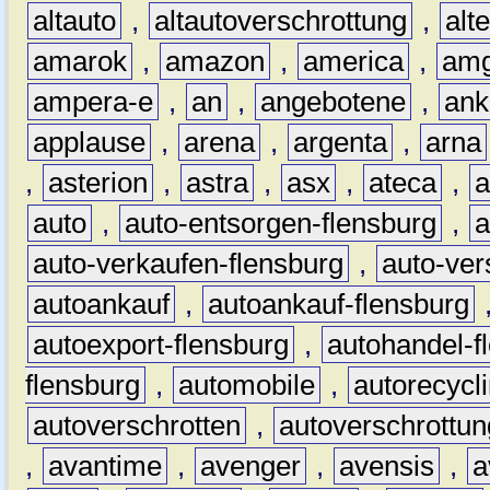
altauto
,
altautoverschrottung
,
alt
amarok
,
amazon
,
america
,
am
ampera-e
,
an
,
angebotene
,
ank
applause
,
arena
,
argenta
,
arna
,
asterion
,
astra
,
asx
,
ateca
,
a
auto
,
auto-entsorgen-flensburg
,
a
auto-verkaufen-flensburg
,
auto-ver
autoankauf
,
autoankauf-flensburg
autoexport-flensburg
,
autohandel-f
flensburg
,
automobile
,
autorecycl
autoverschrotten
,
autoverschrottun
,
avantime
,
avenger
,
avensis
,
a