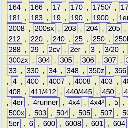
164
,
166
,
17
,
170
,
1750/
,
1
181
,
183
,
19
,
190
,
1900
,
1e
2008
,
200sx
,
203
,
204
,
205
212
,
220
,
240
,
25
,
250
,
250
288
,
29
,
2cv
,
2er
,
3
,
3/20
,
300zx
,
304
,
305
,
306
,
307
,
33
,
330
,
34
,
348
,
350z
,
356
,
4
,
400
,
4007
,
4008
,
403
,
4
408
,
411/412
,
440/445
,
450
,
,
4er
,
4runner
,
4x4
,
4x4²
,
5
,
500x
,
503
,
504
,
505
,
507
,
5
5er
,
6
,
600
,
6008
,
601
,
604