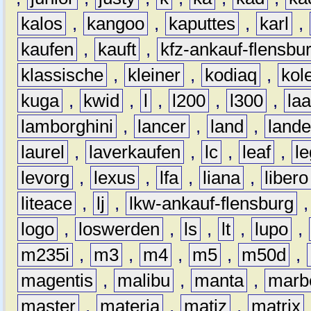
kalos
,
kangoo
,
kaputtes
,
karl
,
kaufen
,
kauft
,
kfz-ankauf-flensbu
klassische
,
kleiner
,
kodiaq
,
kol
kuga
,
kwid
,
l
,
l200
,
l300
,
la
lamborghini
,
lancer
,
land
,
lande
laurel
,
laverkaufen
,
lc
,
leaf
,
l
levorg
,
lexus
,
lfa
,
liana
,
libero
liteace
,
lj
,
lkw-ankauf-flensburg
logo
,
loswerden
,
ls
,
lt
,
lupo
,
m235i
,
m3
,
m4
,
m5
,
m50d
,
magentis
,
malibu
,
manta
,
marb
master
,
materia
,
matiz
,
matrix