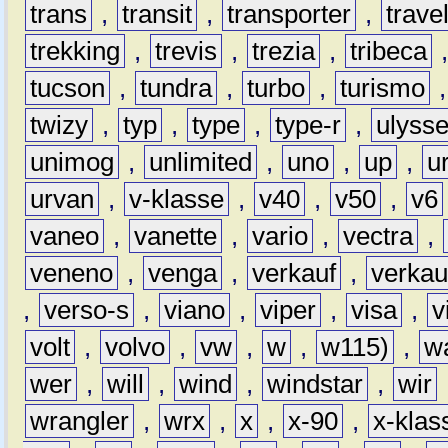
trans
,
transit
,
transporter
,
travel
trekking
,
trevis
,
trezia
,
tribeca
tucson
,
tundra
,
turbo
,
turismo
twizy
,
typ
,
type
,
type-r
,
ulyss
unimog
,
unlimited
,
uno
,
up
,
u
urvan
,
v-klasse
,
v40
,
v50
,
v6
vaneo
,
vanette
,
vario
,
vectra
,
veneno
,
venga
,
verkauf
,
verkau
,
verso-s
,
viano
,
viper
,
visa
,
v
volt
,
volvo
,
vw
,
w
,
w115)
,
w
wer
,
will
,
wind
,
windstar
,
wir
wrangler
,
wrx
,
x
,
x-90
,
x-klas