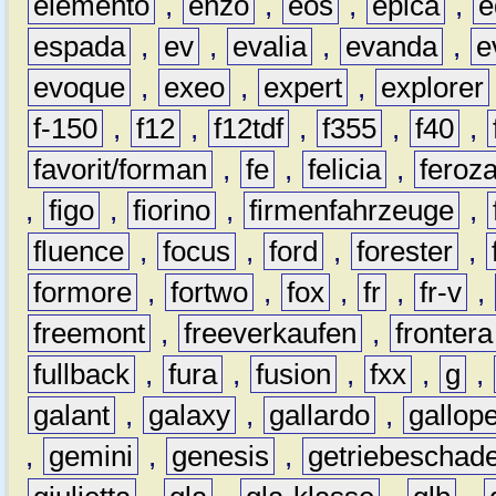
elemento
,
enzo
,
eos
,
epica
,
e
espada
,
ev
,
evalia
,
evanda
,
e
evoque
,
exeo
,
expert
,
explorer
f-150
,
f12
,
f12tdf
,
f355
,
f40
,
favorit/forman
,
fe
,
felicia
,
feroz
,
figo
,
fiorino
,
firmenfahrzeuge
,
fluence
,
focus
,
ford
,
forester
,
formore
,
fortwo
,
fox
,
fr
,
fr-v
,
freemont
,
freeverkaufen
,
frontera
fullback
,
fura
,
fusion
,
fxx
,
g
,
galant
,
galaxy
,
gallardo
,
gallop
,
gemini
,
genesis
,
getriebeschad