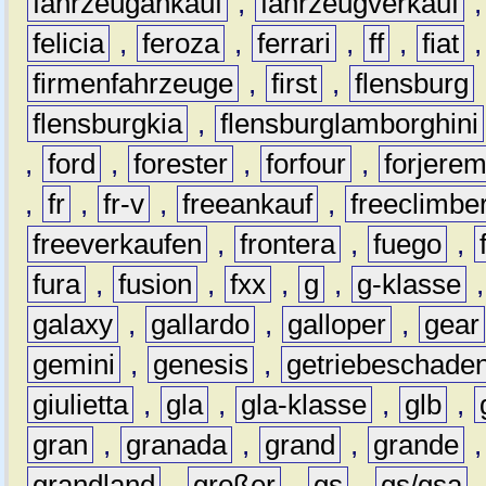
fahrzeugankauf
,
fahrzeugverkauf
felicia
,
feroza
,
ferrari
,
ff
,
fiat
firmenfahrzeuge
,
first
,
flensburg
flensburgkia
,
flensburglamborghini
,
ford
,
forester
,
forfour
,
forjere
,
fr
,
fr-v
,
freeankauf
,
freeclimbe
freeverkaufen
,
frontera
,
fuego
,
fura
,
fusion
,
fxx
,
g
,
g-klasse
galaxy
,
gallardo
,
galloper
,
gear
gemini
,
genesis
,
getriebeschade
giulietta
,
gla
,
gla-klasse
,
glb
,
gran
,
granada
,
grand
,
grande
grandland
,
großer
,
gs
,
gs/gsa