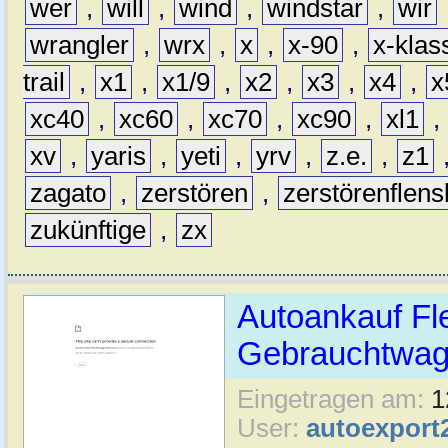
wer
,
will
,
wind
,
windstar
,
wir
wrangler
,
wrx
,
x
,
x-90
,
x-klas
trail
,
x1
,
x1/9
,
x2
,
x3
,
x4
,
x
xc40
,
xc60
,
xc70
,
xc90
,
xl1
,
xv
,
yaris
,
yeti
,
yrv
,
z.e.
,
z1
zagato
,
zerstören
,
zerstörenflen
zukünftige
,
zx
Autoankauf Fl
Gebrauchtwage
Eingetragen am:
1
User:
autoexport