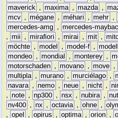
maverick
,
maxima
,
mazda
,
ma
mcv
,
mégane
,
méhari
,
mehr
,
mercedes-amg
,
mercedes-mayba
,
mii
,
mirafiori
,
mirai
,
mit
,
mit
möchte
,
model
,
model-f
,
model
mondeo
,
mondial
,
monterey
,
m
motorschaden
,
movano
,
move
,
multipla
,
murano
,
murciélago
,
navara
,
nemo
,
neue
,
nicht
,
ni
,
note
,
np300
,
nsx
,
nubira
,
nu
nv400
,
nx
,
octavia
,
ohne
,
oly
,
opel
,
opirus
,
optima
,
orion
,