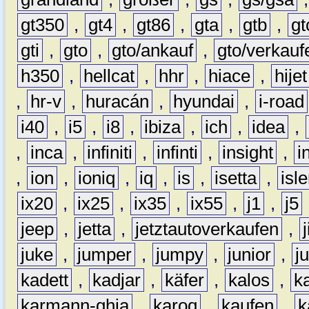
gt350
,
gt4
,
gt86
,
gta
,
gtb
,
gt
gti
,
gto
,
gto/ankauf
,
gto/verkauf
h350
,
hellcat
,
hhr
,
hiace
,
hijet
,
hr-v
,
huracán
,
hyundai
,
i-road
i40
,
i5
,
i8
,
ibiza
,
ich
,
idea
,
,
inca
,
infiniti
,
infinti
,
insight
,
i
,
ion
,
ioniq
,
iq
,
is
,
isetta
,
isl
ix20
,
ix25
,
ix35
,
ix55
,
j1
,
j5
jeep
,
jetta
,
jetztautoverkaufen
,
juke
,
jumper
,
jumpy
,
junior
,
j
kadett
,
kadjar
,
käfer
,
kalos
,
k
karmann-ghia
,
karoq
,
kaufen
,
k