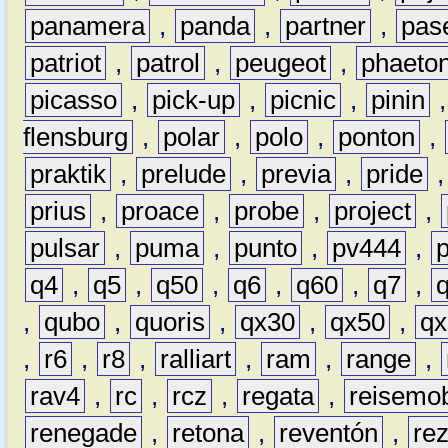
panamera
,
panda
,
partner
,
pas
patriot
,
patrol
,
peugeot
,
phaeto
picasso
,
pick-up
,
picnic
,
pinin
flensburg
,
polar
,
polo
,
ponton
,
praktik
,
prelude
,
previa
,
pride
prius
,
proace
,
probe
,
project
,
pulsar
,
puma
,
punto
,
pv444
,
q4
,
q5
,
q50
,
q6
,
q60
,
q7
,
,
qubo
,
quoris
,
qx30
,
qx50
,
qx
,
r6
,
r8
,
ralliart
,
ram
,
range
,
rav4
,
rc
,
rcz
,
regata
,
reisemob
renegade
,
retona
,
reventón
,
re