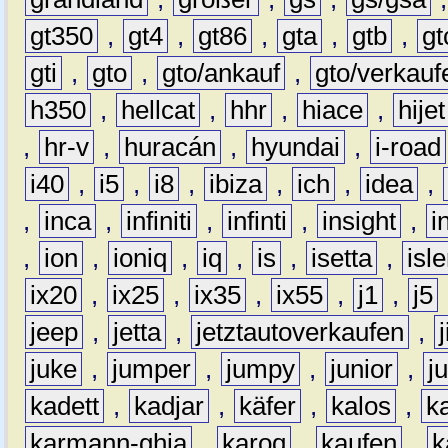
gt350
,
gt4
,
gt86
,
gta
,
gtb
,
gt
gti
,
gto
,
gto/ankauf
,
gto/verkauf
h350
,
hellcat
,
hhr
,
hiace
,
hijet
,
hr-v
,
huracán
,
hyundai
,
i-road
i40
,
i5
,
i8
,
ibiza
,
ich
,
idea
,
,
inca
,
infiniti
,
infinti
,
insight
,
i
,
ion
,
ioniq
,
iq
,
is
,
isetta
,
isl
ix20
,
ix25
,
ix35
,
ix55
,
j1
,
j5
jeep
,
jetta
,
jetztautoverkaufen
,
juke
,
jumper
,
jumpy
,
junior
,
j
kadett
,
kadjar
,
käfer
,
kalos
,
k
karmann-ghia
,
karoq
,
kaufen
,
k