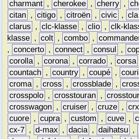
charmant
,
cherokee
,
cherry
,
ch
citan
,
citigo
,
citroën
,
civic
,
cla
clarus
,
clc-klasse
,
clio
,
clk-kla
klasse
,
colt
,
combo
,
commande
,
concerto
,
connect
,
consul
,
co
corolla
,
corona
,
corrado
,
corsa
countach
,
country
,
coupé
,
couri
croma
,
cross
,
crossblade
,
cros
crosspolo
,
crosstouran
,
crosstou
crosswagon
,
cruiser
,
cruze
,
cr
cuore
,
cupra
,
custom
,
cuve
,
cx-7
,
d-max
,
dacia
,
daihatsu
,