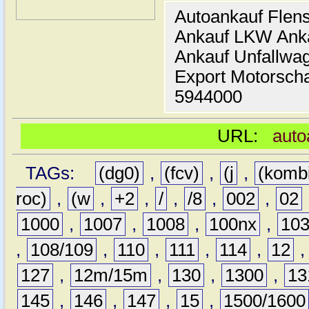
Autoankauf Flen
Ankauf LKW Ank
Ankauf Unfallwa
Export Motorsch
5944000
URL:
auto
TAGs:
(dg0)
,
(fcv)
,
(j
,
(komb
roc)
,
(w
,
+2
,
/
,
/8
,
002
,
02
1000
,
1007
,
1008
,
100nx
,
10
,
108/109
,
110
,
111
,
114
,
12
127
,
12m/15m
,
130
,
1300
,
13
145
,
146
,
147
,
15
,
1500/1600