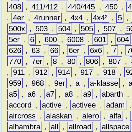
408
,
411/412
,
440/445
,
450
,
,
4er
,
4runner
,
4x4
,
4x4²
,
5
,
500x
,
503
,
504
,
505
,
507
,
5
5er
,
6
,
600
,
6008
,
601
,
604
626
,
63
,
66
,
6er
,
6x6
,
7
,
7
770
,
7er
,
8
,
80
,
806
,
807
,
,
911
,
912
,
914
,
917
,
918
,
9
959
,
968
,
9er
,
a
,
a-klasse
,
a5
,
a6
,
a7
,
a8
,
a9
,
abarth
,
accord
,
active
,
activee
,
adam
aircross
,
alaskan
,
alero
,
alfa
,
alhambra
,
all
,
allroad
,
allspace