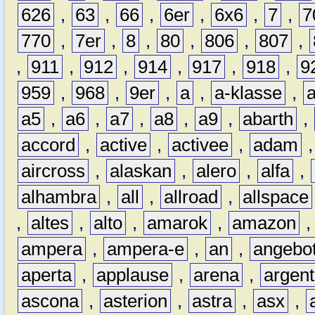
626
,
63
,
66
,
6er
,
6x6
,
7
,
7
770
,
7er
,
8
,
80
,
806
,
807
,
,
911
,
912
,
914
,
917
,
918
,
9
959
,
968
,
9er
,
a
,
a-klasse
,
a5
,
a6
,
a7
,
a8
,
a9
,
abarth
,
accord
,
active
,
activee
,
adam
aircross
,
alaskan
,
alero
,
alfa
,
alhambra
,
all
,
allroad
,
allspace
,
altes
,
alto
,
amarok
,
amazon
ampera
,
ampera-e
,
an
,
angebo
aperta
,
applause
,
arena
,
argen
ascona
,
asterion
,
astra
,
asx
,