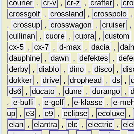
courier
,
cr-v
,
cr-z
,
crafter
,
cr
crossgolf
,
crossland
,
crosspolo
,
crossup
,
crosswagon
,
cruiser
,
cullinan
,
cuore
,
cupra
,
custom
cx-5
,
cx-7
,
d-max
,
dacia
,
dai
dauphine
,
dawn
,
defektes
,
defe
derby
,
diablo
,
dino
,
disco
,
dis
dokker
,
drive
,
drophead
,
ds
,
ds6
,
ducato
,
dune
,
durango
,
,
e-bulli
,
e-golf
,
e-klasse
,
e-meh
up
,
e3
,
e9
,
eclipse
,
ecoluxe
,
elan
,
elantra
,
elc
,
electric
,
ele