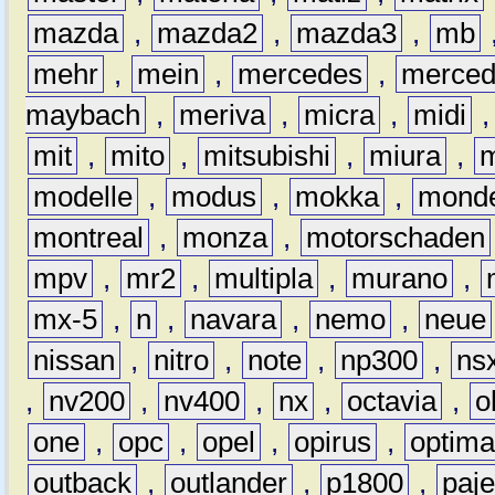
mazda
,
mazda2
,
mazda3
,
mb
mehr
,
mein
,
mercedes
,
merce
maybach
,
meriva
,
micra
,
midi
mit
,
mito
,
mitsubishi
,
miura
,
modelle
,
modus
,
mokka
,
mond
montreal
,
monza
,
motorschaden
mpv
,
mr2
,
multipla
,
murano
,
mx-5
,
n
,
navara
,
nemo
,
neue
nissan
,
nitro
,
note
,
np300
,
ns
,
nv200
,
nv400
,
nx
,
octavia
,
o
one
,
opc
,
opel
,
opirus
,
optim
outback
,
outlander
,
p1800
,
paje