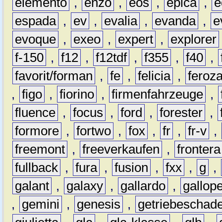
elemento
,
enzo
,
eos
,
epica
,
e
espada
,
ev
,
evalia
,
evanda
,
e
evoque
,
exeo
,
expert
,
explorer
f-150
,
f12
,
f12tdf
,
f355
,
f40
,
favorit/forman
,
fe
,
felicia
,
feroz
,
figo
,
fiorino
,
firmenfahrzeuge
,
fluence
,
focus
,
ford
,
forester
,
formore
,
fortwo
,
fox
,
fr
,
fr-v
,
freemont
,
freeverkaufen
,
frontera
fullback
,
fura
,
fusion
,
fxx
,
g
,
galant
,
galaxy
,
gallardo
,
gallop
,
gemini
,
genesis
,
getriebeschad