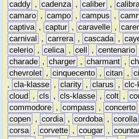
caddy
,
cadenza
,
caliber
,
calibr
camaro
,
campo
,
campus
,
camr
captiva
,
captur
,
caravelle
,
care
carnival
,
carrera
,
cascada
,
cay
celerio
,
celica
,
cell
,
centenario
charade
,
charger
,
charmant
,
ch
chevrolet
,
cinquecento
,
citan
,
c
,
cla-klasse
,
clarity
,
clarus
,
clc-
cloud
,
cls
,
cls-klasse
,
colt
,
c
commodore
,
compass
,
concerto
copen
,
cordia
,
cordoba
,
corolla
corsa
,
corvette
,
cougar
,
counta