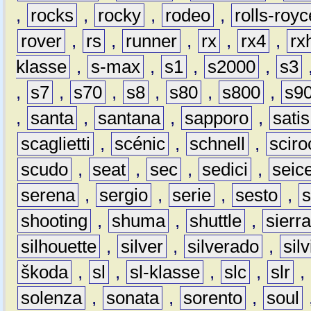
,
rocks
,
rocky
,
rodeo
,
rolls-royc
rover
,
rs
,
runner
,
rx
,
rx4
,
rx
klasse
,
s-max
,
s1
,
s2000
,
s3
,
s7
,
s70
,
s8
,
s80
,
s800
,
s9
,
santa
,
santana
,
sapporo
,
satis
scaglietti
,
scénic
,
schnell
,
sciro
scudo
,
seat
,
sec
,
sedici
,
seic
serena
,
sergio
,
serie
,
sesto
,
shooting
,
shuma
,
shuttle
,
sierr
silhouette
,
silver
,
silverado
,
silv
škoda
,
sl
,
sl-klasse
,
slc
,
slr
,
solenza
,
sonata
,
sorento
,
soul