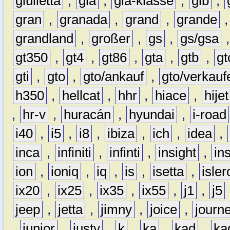
giulietta
,
gla
,
gla-klasse
,
glb
,
gran
,
granada
,
grand
,
grande
grandland
,
großer
,
gs
,
gs/gsa
gt350
,
gt4
,
gt86
,
gta
,
gtb
,
gt
gti
,
gto
,
gto/ankauf
,
gto/verkauf
h350
,
hellcat
,
hhr
,
hiace
,
hijet
,
hr-v
,
huracán
,
hyundai
,
i-road
i40
,
i5
,
i8
,
ibiza
,
ich
,
idea
,
inca
,
infiniti
,
infinti
,
insight
,
in
ion
,
ioniq
,
iq
,
is
,
isetta
,
isler
ix20
,
ix25
,
ix35
,
ix55
,
j1
,
j5
jeep
,
jetta
,
jimny
,
joice
,
journ
,
junior
,
justy
,
k
,
ka
,
kad
,
ka