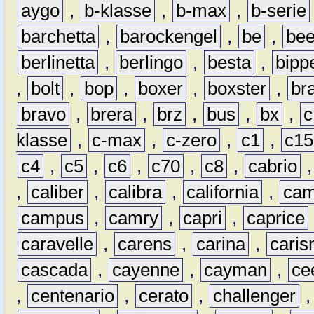
aygo
,
b-klasse
,
b-max
,
b-serie
barchetta
,
barockengel
,
be
,
be
berlinetta
,
berlingo
,
besta
,
bipp
,
bolt
,
bop
,
boxer
,
boxster
,
br
bravo
,
brera
,
brz
,
bus
,
bx
,
c
klasse
,
c-max
,
c-zero
,
c1
,
c15
c4
,
c5
,
c6
,
c70
,
c8
,
cabrio
,
caliber
,
calibra
,
california
,
cam
campus
,
camry
,
capri
,
caprice
caravelle
,
carens
,
carina
,
cari
cascada
,
cayenne
,
cayman
,
ce
,
centenario
,
cerato
,
challenger