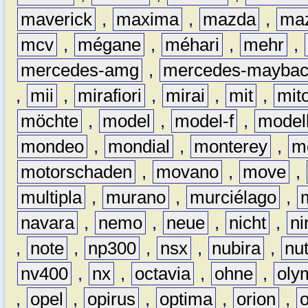
maverick
,
maxima
,
mazda
,
ma
mcv
,
mégane
,
méhari
,
mehr
,
mercedes-amg
,
mercedes-mayba
,
mii
,
mirafiori
,
mirai
,
mit
,
mit
möchte
,
model
,
model-f
,
model
mondeo
,
mondial
,
monterey
,
m
motorschaden
,
movano
,
move
,
multipla
,
murano
,
murciélago
,
navara
,
nemo
,
neue
,
nicht
,
ni
,
note
,
np300
,
nsx
,
nubira
,
nu
nv400
,
nx
,
octavia
,
ohne
,
oly
,
opel
,
opirus
,
optima
,
orion
,