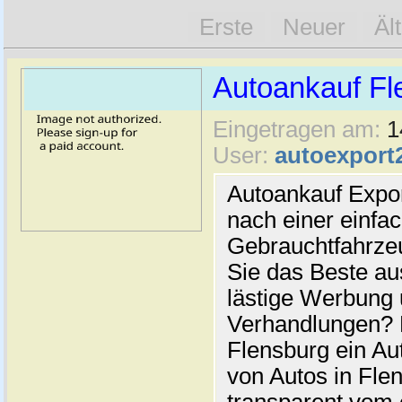
Erste
Neuer
Äl
Autoankauf Fl
Eingetragen am:
1
User:
autoexport
Autoankauf Expo
nach einer einfac
Gebrauchtfahrze
Sie das Beste au
lästige Werbung
Verhandlungen? 
Flensburg ein Au
von Autos in Flen