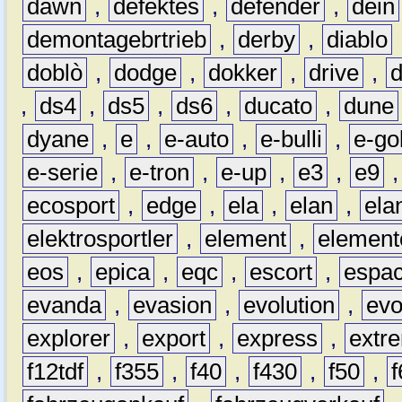
dawn
,
defektes
,
defender
,
dein
demontagebrtrieb
,
derby
,
diablo
doblò
,
dodge
,
dokker
,
drive
,
,
ds4
,
ds5
,
ds6
,
ducato
,
dune
dyane
,
e
,
e-auto
,
e-bulli
,
e-gol
e-serie
,
e-tron
,
e-up
,
e3
,
e9
ecosport
,
edge
,
ela
,
elan
,
ela
elektrosportler
,
element
,
element
eos
,
epica
,
eqc
,
escort
,
espa
evanda
,
evasion
,
evolution
,
ev
explorer
,
export
,
express
,
extr
f12tdf
,
f355
,
f40
,
f430
,
f50
,
f