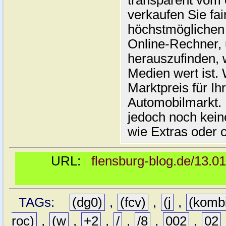
transparent vom 
verkaufen Sie fai
höchstmöglichen 
Online-Rechner,
herauszufinden, w
Medien wert ist. 
Marktpreis für I
Automobilmarkt. 
jedoch noch kein
wie Extras oder 
URL:
flensburg-blog.de/13.0
TAGs:
(dg0)
,
(fcv)
,
(j
,
(komb
roc)
,
(w
,
+2
,
/
,
/8
,
002
,
02