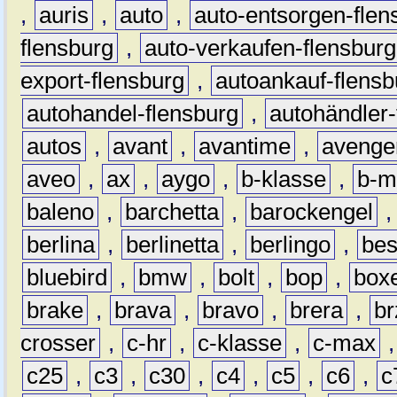
,
auris
,
auto
,
auto-entsorgen-flen
flensburg
,
auto-verkaufen-flensburg
export-flensburg
,
autoankauf-flensb
autohandel-flensburg
,
autohändler-
autos
,
avant
,
avantime
,
avenge
aveo
,
ax
,
aygo
,
b-klasse
,
b-m
baleno
,
barchetta
,
barockengel
berlina
,
berlinetta
,
berlingo
,
bes
bluebird
,
bmw
,
bolt
,
bop
,
box
brake
,
brava
,
bravo
,
brera
,
br
crosser
,
c-hr
,
c-klasse
,
c-max
c25
,
c3
,
c30
,
c4
,
c5
,
c6
,
c