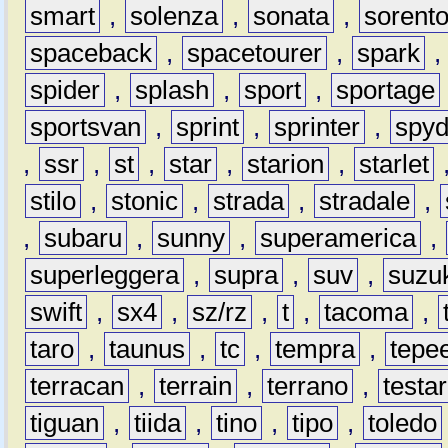
smart
,
solenza
,
sonata
,
sorent
spaceback
,
spacetourer
,
spark
spider
,
splash
,
sport
,
sportage
sportsvan
,
sprint
,
sprinter
,
spyd
,
ssr
,
st
,
star
,
starion
,
starlet
stilo
,
stonic
,
strada
,
stradale
,
,
subaru
,
sunny
,
superamerica
,
superleggera
,
supra
,
suv
,
suzu
swift
,
sx4
,
sz/rz
,
t
,
tacoma
,
taro
,
taunus
,
tc
,
tempra
,
tepe
terracan
,
terrain
,
terrano
,
testa
tiguan
,
tiida
,
tino
,
tipo
,
toledo