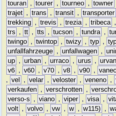
touran
,
tourer
,
tourneo
,
towner
trajet
,
trans
,
transit
,
transporter
trekking
,
trevis
,
trezia
,
tribeca
trs
,
tt
,
tts
,
tucson
,
tundra
,
tu
twingo
,
twintop
,
twizy
,
typ
,
ty
unfallfahrzeuge
,
unfallwagen
,
un
up
,
urban
,
urraco
,
urus
,
urva
v6
,
v60
,
v70
,
v8
,
v90
,
vane
,
vel
,
velar
,
veloster
,
veneno
,
verkaufen
,
verschrotten
,
verschro
verso-s
,
viano
,
viper
,
visa
,
vi
volt
,
volvo
,
vw
,
w
,
w115)
,
w