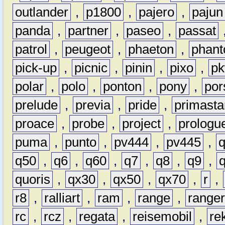
outlander
,
p1800
,
pajero
,
pajun
panda
,
partner
,
paseo
,
passat
patrol
,
peugeot
,
phaeton
,
phan
pick-up
,
picnic
,
pinin
,
pixo
,
p
polar
,
polo
,
ponton
,
pony
,
por
prelude
,
previa
,
pride
,
primasta
proace
,
probe
,
project
,
prologu
puma
,
punto
,
pv444
,
pv445
,
q50
,
q6
,
q60
,
q7
,
q8
,
q9
,
quoris
,
qx30
,
qx50
,
qx70
,
r
,
r8
,
ralliart
,
ram
,
range
,
range
rc
,
rcz
,
regata
,
reisemobil
,
re