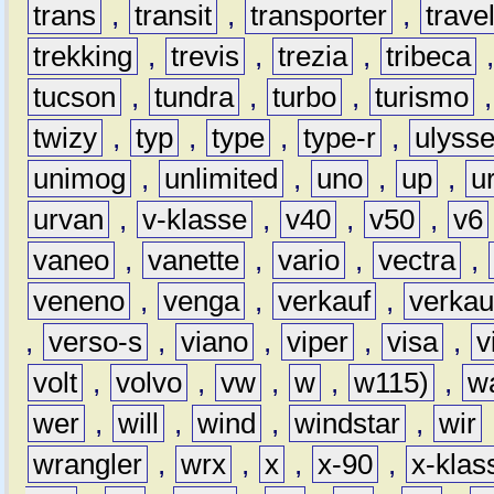
trans
,
transit
,
transporter
,
travel
trekking
,
trevis
,
trezia
,
tribeca
tucson
,
tundra
,
turbo
,
turismo
twizy
,
typ
,
type
,
type-r
,
ulyss
unimog
,
unlimited
,
uno
,
up
,
u
urvan
,
v-klasse
,
v40
,
v50
,
v6
vaneo
,
vanette
,
vario
,
vectra
,
veneno
,
venga
,
verkauf
,
verkau
,
verso-s
,
viano
,
viper
,
visa
,
v
volt
,
volvo
,
vw
,
w
,
w115)
,
w
wer
,
will
,
wind
,
windstar
,
wir
wrangler
,
wrx
,
x
,
x-90
,
x-klas