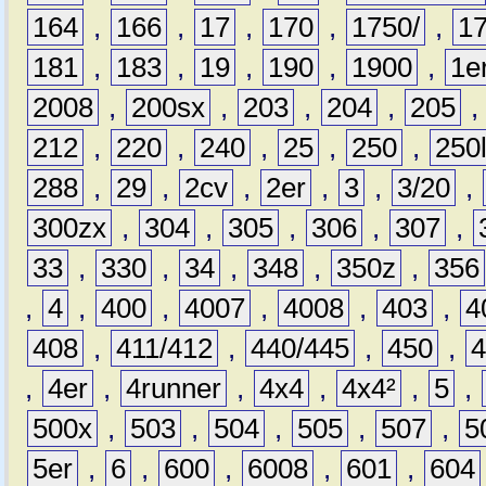
164
,
166
,
17
,
170
,
1750/
,
1
181
,
183
,
19
,
190
,
1900
,
1e
2008
,
200sx
,
203
,
204
,
205
212
,
220
,
240
,
25
,
250
,
250
288
,
29
,
2cv
,
2er
,
3
,
3/20
,
300zx
,
304
,
305
,
306
,
307
,
33
,
330
,
34
,
348
,
350z
,
356
,
4
,
400
,
4007
,
4008
,
403
,
4
408
,
411/412
,
440/445
,
450
,
,
4er
,
4runner
,
4x4
,
4x4²
,
5
,
500x
,
503
,
504
,
505
,
507
,
5
5er
,
6
,
600
,
6008
,
601
,
604