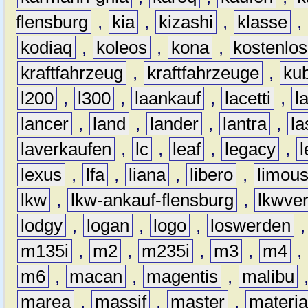
flensburg
,
kia
,
kizashi
,
klasse
,
kodiaq
,
koleos
,
kona
,
kostenlos
kraftfahrzeug
,
kraftfahrzeuge
,
kub
l200
,
l300
,
laankauf
,
lacetti
,
l
lancer
,
land
,
lander
,
lantra
,
la
laverkaufen
,
lc
,
leaf
,
legacy
,
lexus
,
lfa
,
liana
,
libero
,
limous
lkw
,
lkw-ankauf-flensburg
,
lkwver
lodgy
,
logan
,
logo
,
loswerden
m135i
,
m2
,
m235i
,
m3
,
m4
,
m6
,
macan
,
magentis
,
malibu
marea
,
massif
,
master
,
materi