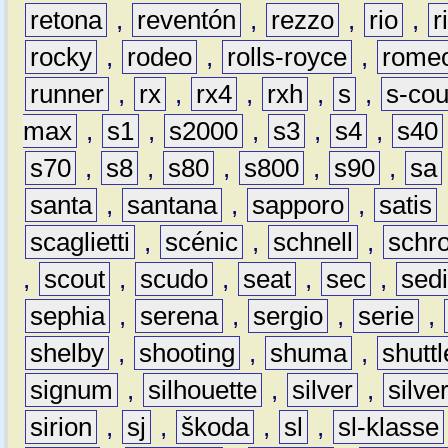
retona
,
reventón
,
rezzo
,
rio
,
r
rocky
,
rodeo
,
rolls-royce
,
rome
runner
,
rx
,
rx4
,
rxh
,
s
,
s-co
max
,
s1
,
s2000
,
s3
,
s4
,
s40
s70
,
s8
,
s80
,
s800
,
s90
,
sa
santa
,
santana
,
sapporo
,
satis
scaglietti
,
scénic
,
schnell
,
schro
,
scout
,
scudo
,
seat
,
sec
,
sedi
sephia
,
serena
,
sergio
,
serie
,
shelby
,
shooting
,
shuma
,
shuttl
signum
,
silhouette
,
silver
,
silve
sirion
,
sj
,
škoda
,
sl
,
sl-klasse