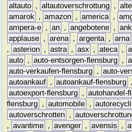
altauto
,
altautoverschrottung
,
alt
amarok
,
amazon
,
america
,
am
ampera-e
,
an
,
angebotene
,
ank
applause
,
arena
,
argenta
,
arna
,
asterion
,
astra
,
asx
,
ateca
,
a
auto
,
auto-entsorgen-flensburg
,
a
auto-verkaufen-flensburg
,
auto-ver
autoankauf
,
autoankauf-flensburg
autoexport-flensburg
,
autohandel-f
flensburg
,
automobile
,
autorecycl
autoverschrotten
,
autoverschrottun
,
avantime
,
avenger
,
avensis
,
a