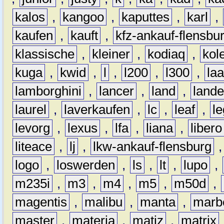
kalos
,
kangoo
,
kaputtes
,
karl
,
kaufen
,
kauft
,
kfz-ankauf-flensbu
klassische
,
kleiner
,
kodiaq
,
kol
kuga
,
kwid
,
l
,
l200
,
l300
,
la
lamborghini
,
lancer
,
land
,
lande
laurel
,
laverkaufen
,
lc
,
leaf
,
l
levorg
,
lexus
,
lfa
,
liana
,
libero
liteace
,
lj
,
lkw-ankauf-flensburg
logo
,
loswerden
,
ls
,
lt
,
lupo
,
m235i
,
m3
,
m4
,
m5
,
m50d
,
magentis
,
malibu
,
manta
,
marb
master
,
materia
,
matiz
,
matrix