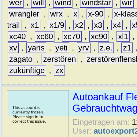
wer
,
will
,
wind
,
windstar
,
wir
wrangler
,
wrx
,
x
,
x-90
,
x-klas
trail
,
x1
,
x1/9
,
x2
,
x3
,
x4
,
x
xc40
,
xc60
,
xc70
,
xc90
,
xl1
,
xv
,
yaris
,
yeti
,
yrv
,
z.e.
,
z1
zagato
,
zerstören
,
zerstörenflen
zukünftige
,
zx
Autoankauf Fl
Gebrauchtwage
Eingetragen am:
1
User:
autoexport