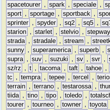
spacetourer
,
spark
,
speciale
,
s
sport
,
sportage
,
sportback
,
spo
sprinter
,
spyder
,
sq2
,
sq5
,
sq
starion
,
starlet
,
stelvio
,
stepwa
strada
,
stradale
,
stream
,
street
sunny
,
superamerica
,
superb
,
supra
,
suv
,
suzuki
,
sv
,
svr
,
sz/rz
,
t
,
tacoma
,
taft
,
tahoe
,
tc
,
tempra
,
tepee
,
tercel
,
teri
terrain
,
terrano
,
testarossa
,
thu
tiida
,
tino
,
tipo
,
toledo
,
totals
tourer
,
tourneo
,
towner
,
toyota