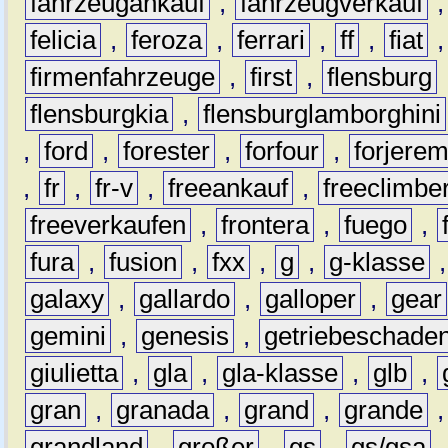
fahrzeugankauf
,
fahrzeugverkauf
felicia
,
feroza
,
ferrari
,
ff
,
fiat
firmenfahrzeuge
,
first
,
flensburg
flensburgkia
,
flensburglamborghini
,
ford
,
forester
,
forfour
,
forjere
,
fr
,
fr-v
,
freeankauf
,
freeclimbe
freeverkaufen
,
frontera
,
fuego
,
fura
,
fusion
,
fxx
,
g
,
g-klasse
galaxy
,
gallardo
,
galloper
,
gear
gemini
,
genesis
,
getriebeschade
giulietta
,
gla
,
gla-klasse
,
glb
,
gran
,
granada
,
grand
,
grande
grandland
,
großer
,
gs
,
gs/gsa